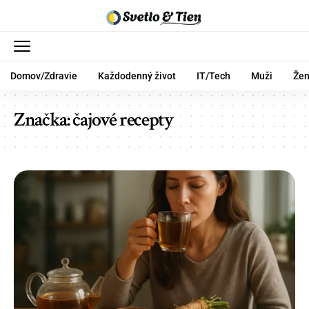
Domov/Zdravie
Každodenný život
IT/Tech
Muži
Že
Značka:
čajové recepty