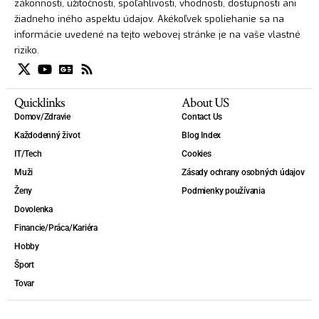
zákonnosti, užitočnosti, spoľahlivosti, vhodnosti, dostupnosti ani
žiadneho iného aspektu údajov. Akékoľvek spoliehanie sa na
informácie uvedené na tejto webovej stránke je na vaše vlastné
riziko.
Quicklinks
About US
Domov/Zdravie
Contact Us
Každodenný život
Blog Index
IT/Tech
Cookies
Muži
Zásady ochrany osobných údajov
Ženy
Podmienky používania
Dovolenka
Financie/Práca/Kariéra
Hobby
Šport
Tovar