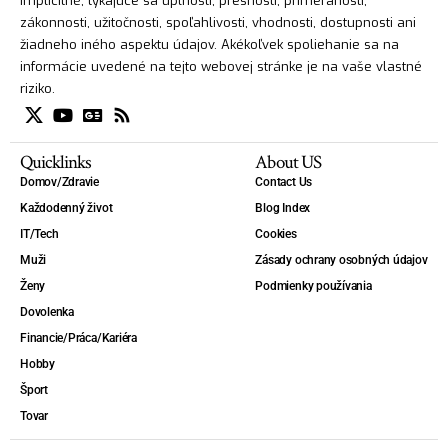
implicitné, týkajúce sa úplnosti, presnosti, primeranosti,
zákonnosti, užitočnosti, spoľahlivosti, vhodnosti, dostupnosti ani
žiadneho iného aspektu údajov. Akékoľvek spoliehanie sa na
informácie uvedené na tejto webovej stránke je na vaše vlastné
riziko.
Quicklinks
About US
Domov/Zdravie
Contact Us
Každodenný život
Blog Index
IT/Tech
Cookies
Muži
Zásady ochrany osobných údajov
Ženy
Podmienky používania
Dovolenka
Financie/Práca/Kariéra
Hobby
Šport
Tovar