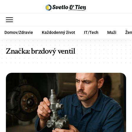
Domov/Zdravie
Každodenný život
IT/Tech
Muži
Že
Značka:
brzdový ventil