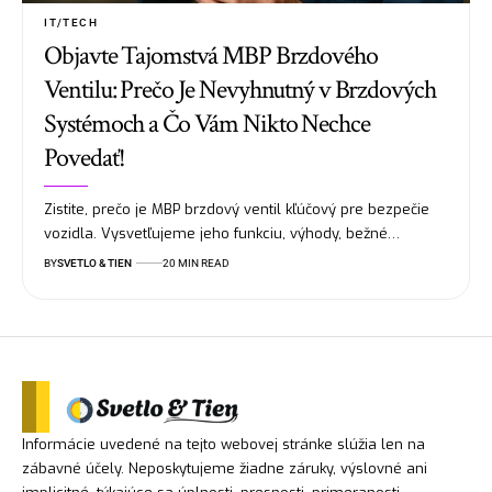
IT/TECH
Objavte Tajomstvá MBP Brzdového
Ventilu: Prečo Je Nevyhnutný v Brzdových
Systémoch a Čo Vám Nikto Nechce
Povedať!
Zistite, prečo je MBP brzdový ventil kľúčový pre bezpečie
vozidla. Vysvetľujeme jeho funkciu, výhody, bežné…
BY
SVETLO & TIEN
20 MIN READ
Informácie uvedené na tejto webovej stránke slúžia len na
zábavné účely. Neposkytujeme žiadne záruky, výslovné ani