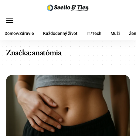
Domov/Zdravie
Každodenný život
IT/Tech
Muži
Že
Značka:
anatómia