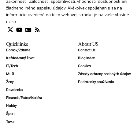
zákonnosti, užitočnosti, spoľahlivosti, vhodnosti, dostupnosti ani
žiadneho iného aspektu údajov. Akékoľvek spoliehanie sa na
informácie uvedené na tejto webovej stránke je na vaše vlastné
riziko.
Quicklinks
About US
Domov/Zdravie
Contact Us
Každodenný život
Blog Index
IT/Tech
Cookies
Muži
Zásady ochrany osobných údajov
Ženy
Podmienky používania
Dovolenka
Financie/Práca/Kariéra
Hobby
Šport
Tovar