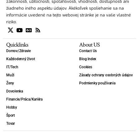
zákonnosti, užitočnosti, spoľahlivosti, vhodnosti, dostupnosti ani
žiadneho iného aspektu údajov. Akékoľvek spoliehanie sa na
informácie uvedené na tejto webovej stránke je na vaše vlastné
riziko.
Quicklinks
About US
Domov/Zdravie
Contact Us
Každodenný život
Blog Index
IT/Tech
Cookies
Muži
Zásady ochrany osobných údajov
Ženy
Podmienky používania
Dovolenka
Financie/Práca/Kariéra
Hobby
Šport
Tovar