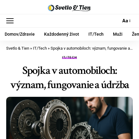
Aa
Domov/Zdravie
Každodenný život
IT/Tech
Muži
Že
Svetlo & Tien
»
IT/Tech
»
Spojka v automobiloch: význam, fungovanie a údržba
IT/TECH
Spojka v automobiloch:
význam, fungovanie a údržba