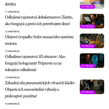
dotyku
IT/TECH
11 MIN READ
Odhalené tajomstvá dobskennerov: Zistite,
ako fungujú a prečo ich potrebujete dnes!
IT/TECH
12 MIN READ
Olejové čerpadlo: Srdce mazacieho systému
motora
IT/TECH
13 MIN READ
Odhalíme tajomstvá 3D obrazov: Ako
fungujú hologramy? Pripravte sa na
IT/TECH
šokujúce odhalenia!
15 MIN READ
Záhadná sila pneumatických vŕtacích kladív:
Objavte ich neuveriteľné výhody a
IT/TECH
prekvapivé použitia!
16 MIN READ