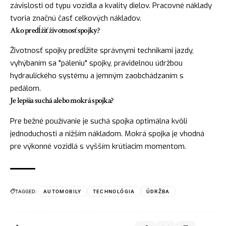
závislosti od typu vozidla a kvality dielov. Pracovné náklady
tvoria značnú časť celkových nákladov.
Ako predĺžiť životnosť spojky?
Životnosť spojky predĺžite správnymi technikami jazdy,
vyhýbaním sa "páleniu" spojky, pravidelnou údržbou
hydraulického systému a jemným zaobchádzaním s
pedálom.
Je lepšia suchá alebo mokrá spojka?
Pre bežné používanie je suchá spojka optimálna kvôli
jednoduchosti a nižším nákladom. Mokrá spojka je vhodná
pre výkonné vozidlá s vyšším krútiacim momentom.
TAGGED:
AUTOMOBILY
TECHNOLÓGIA
ÚDRŽBA