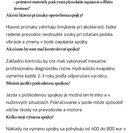
– prémiové materiály poskytujú plynulejšie zapájanie a dlhšiu
životnosť."
Aké sú hlavné príznaky opotrebenia spojky?
Hlavné príznaky zahŕňajú šmýkanie pri akcelerácii, ťažké
radenie prevodov, neobvyklé zvuky pri stláčaní pedála,
vibrácie a zmeny v bode zapájania spojky.
Ako často by som mal kontrolovať spojku?
Základnú kontrolu by ste mali vykonávať mesačne,
profesionálnu diagnostiku ročne. Hydraulickú kvapalinu
vymeňte každé 2-3 roky podľa odporúčaní výrobcu.
Môžem jazdiť s poškodenou spojkou?
Jazda s poškodenou spojkou je možná len krátko a v
núdzových situáciách. Pokračovanie v jazde môže spôsobiť
väčšie škody na prevodovke a motore.
Koľko stojí výmena spojky?
Náklady na výmenu spojky sa pohybujú od 400 do 800 eur v