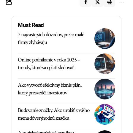
Must Read
7 najčastejších dôvodov, prečo malé
firmy zlyhávajú
Online podnikanie v roku 2025 –
trendy, ktoré sa oplatí sledovať
Ako vytvoriť efektívny biznis plán,
ktorý presvedčí investorov
Budovanie značky: Ako urobiť z vášho
mena dôveryhodnú značku
Ako získať prvých zákazníkov –