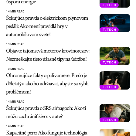
úsporu energie
IT/TECH
14 MIN READ
Šokujúca pravda o elektrickom plynovom
pedáli: Ako mení pravidlá hry v
IT/TECH
automobilovom svete!
13 MIN READ
Objavte tajomstvá motorov krovinorezov:
Nezmeškajte tieto úžasné tipy na údržbu!
IT/TECH
10 MIN READ
Ohromujúce fakty o palivomere: Prečo je
dôležitý a ako ho udržiavať, aby ste sa vyhli
IT/TECH
problémom!
14 MIN READ
Šokujúca pravda o SRS airbagoch: Ako ti
môžu zachrániť život v aute?
IT/TECH
14 MIN READ
Kapacitné pero: Ako funguje technológia