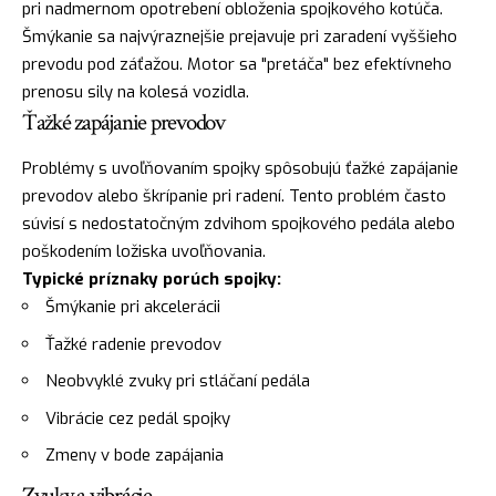
pri nadmernom opotrebení obloženia spojkového kotúča.
Šmýkanie sa najvýraznejšie prejavuje pri zaradení vyššieho
prevodu pod záťažou. Motor sa "pretáča" bez efektívneho
prenosu sily na kolesá vozidla.
Ťažké zapájanie prevodov
Problémy s uvoľňovaním spojky spôsobujú ťažké zapájanie
prevodov alebo škrípanie pri radení. Tento problém často
súvisí s nedostatočným zdvihom spojkového pedála alebo
poškodením ložiska uvoľňovania.
Typické príznaky porúch spojky:
Šmýkanie pri akcelerácii
Ťažké radenie prevodov
Neobvyklé zvuky pri stláčaní pedála
Vibrácie cez pedál spojky
Zmeny v bode zapájania
Zvuky a vibrácie