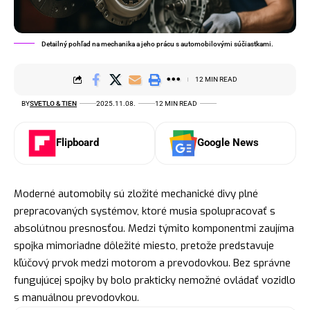
Detailný pohľad na mechanika a jeho prácu s automobilovými súčiastkami.
12 MIN READ
BY
SVETLO & TIEN
2025.11.08.
12 MIN READ
Flipboard
Google News
Moderné automobily sú zložité mechanické divy plné
prepracovaných systémov, ktoré musia spolupracovať s
absolútnou presnosťou. Medzi týmito komponentmi zaujíma
spojka mimoriadne dôležité miesto, pretože predstavuje
kľúčový prvok medzi motorom a prevodovkou. Bez správne
fungujúcej spojky by bolo prakticky nemožné ovládať vozidlo
s manuálnou prevodovkou.