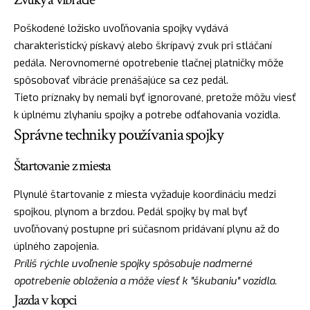
Poškodené ložisko uvoľňovania spojky vydává
charakteristický pískavý alebo škrípavý zvuk pri stláčaní
pedála. Nerovnomerné opotrebenie tlačnej platničky môže
spôsobovať vibrácie prenášajúce sa cez pedál.
Tieto príznaky by nemali byť ignorované, pretože môžu viesť
k úplnému zlyhaniu spojky a potrebe odťahovania vozidla.
Správne techniky používania spojky
Štartovanie z miesta
Plynulé štartovanie z miesta vyžaduje koordináciu medzi
spojkou, plynom a brzdou. Pedál spojky by mal byť
uvoľňovaný postupne pri súčasnom pridávaní plynu až do
úplného zapojenia.
Príliš rýchle uvoľnenie spojky spôsobuje nadmerné
opotrebenie obloženia a môže viesť k "škubaniu" vozidla.
Jazda v kopci