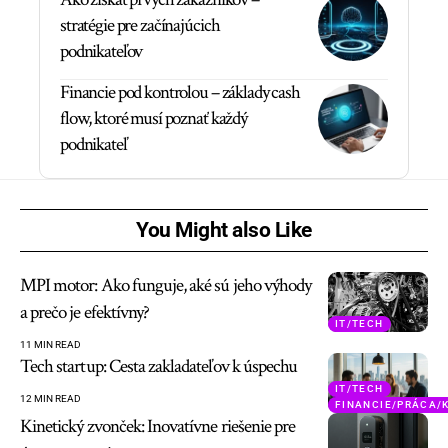
stratégie pre začínajúcich
podnikateľov
Financie pod kontrolou – základy cash
flow, ktoré musí poznať každý
podnikateľ
You Might also Like
MPI motor: Ako funguje, aké sú jeho výhody
a prečo je efektívny?
IT/TECH
11 MIN READ
Tech startup: Cesta zakladateľov k úspechu
IT/TECH
12 MIN READ
FINANCIE/PRÁCA/
Kinetický zvonček: Inovatívne riešenie pre