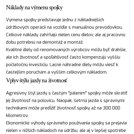
Náklady na výmenu spojky
Výmena spojky predstavuje jednu z nákladnejších
údržbových operácií na vozidle s manuálnou prevodovkou.
Celkové náklady zahŕňajú nielen cenu dielov, ale aj pracovnú
dobu potrebnú na demontáž a montáž.
Kvalitné diely od renomovaných výrobcov môžu byť drahšie,
ale ich životnosť a spoľahlivosť často kompenzujú vyššiu
počiatočnú investíciu. Lacné náhradné diely môžu viesť k
častejším poruchám a vyšším celkovým nákladom.
Vplyv štýlu jazdy na životnosť
Agresívny štýl jazdy s častým "pálením" spojky môže skrátiť
jej životnosť na polovicu. Naopak, šetrná jazda s správnymi
technikami môže predĺžiť životnosť spojky až na 300 000
kilometrov.
Ekonomické výhody správneho používania spojky sa prejavia
nielen v nižších nákladoch na údržbu, ale aj v lepšej spotrebe