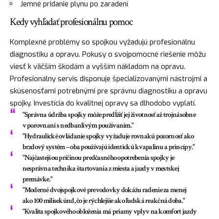
Jemné pridanie plynu po zaradení
Kedy vyhľadať profesionálnu pomoc
Komplexné problémy so spojkou vyžadujú profesionálnu
diagnostiku a opravu. Pokusy o svojpomocné riešenie môžu
viesť k väčším škodám a vyšším nákladom na opravu.
Profesionálny servis disponuje špecializovanými nástrojmi a
skúsenosťami potrebnými pre správnu diagnostiku a opravu
spojky. Investícia do kvalitnej opravy sa dlhodobo vyplatí.
"Správna údržba spojky môže predĺžiť jej životnosť až trojnásobne
v porovnaní s nedbanlivým používaním."
"Hydraulické ovládanie spojky vyžaduje rovnakú pozornosť ako
brzdový systém – oba používajú identickú kvapalinu a princípy."
"Najčastejšou príčinou predčasného opotrebenia spojky je
nesprávna technika štartovania z miesta a jazdy v mestskej
premávke."
"Moderné dvojspojkové prevodovky dokážu radenie za menej
ako 100 milisekúnd, čo je rýchlejšie ako ľudská reakčná doba."
"Kvalita spojkového obloženia má priamy vplyv na komfort jazdy