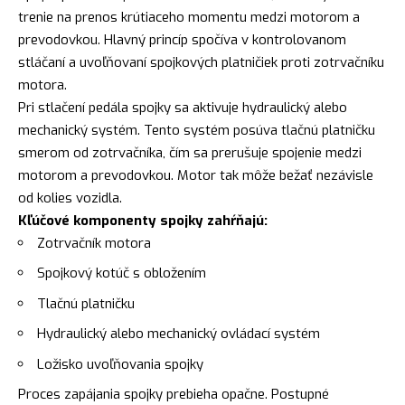
trenie na prenos krútiaceho momentu medzi motorom a
prevodovkou. Hlavný princíp spočíva v kontrolovanom
stláčaní a uvoľňovaní spojkových platničiek proti zotrvačníku
motora.
Pri stlačení pedála spojky sa aktivuje hydraulický alebo
mechanický systém. Tento systém posúva tlačnú platničku
smerom od zotrvačníka, čím sa prerušuje spojenie medzi
motorom a prevodovkou. Motor tak môže bežať nezávisle
od kolies vozidla.
Kľúčové komponenty spojky zahŕňajú:
Zotrvačník motora
Spojkový kotúč s obložením
Tlačnú platničku
Hydraulický alebo mechanický ovládací systém
Ložisko uvoľňovania spojky
Proces zapájania spojky prebieha opačne. Postupné