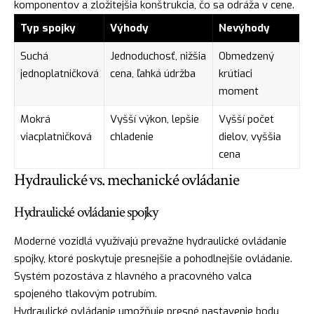
komponentov a zložitejšia konštrukcia, čo sa odráža v cene.
Typ spojky
Výhody
Nevýhody
Suchá
Jednoduchosť, nižšia
Obmedzený
jednoplatničková
cena, ľahká údržba
krútiaci
moment
Mokrá
Vyšší výkon, lepšie
Vyšší počet
viacplatničková
chladenie
dielov, vyššia
cena
Hydraulické vs. mechanické ovládanie
Hydraulické ovládanie spojky
Moderné vozidlá využívajú prevažne hydraulické ovládanie
spojky, ktoré poskytuje presnejšie a pohodlnejšie ovládanie.
Systém pozostáva z hlavného a pracovného valca
spojeného tlakovým potrubím.
Hydraulické ovládanie umožňuje presné nastavenie bodu