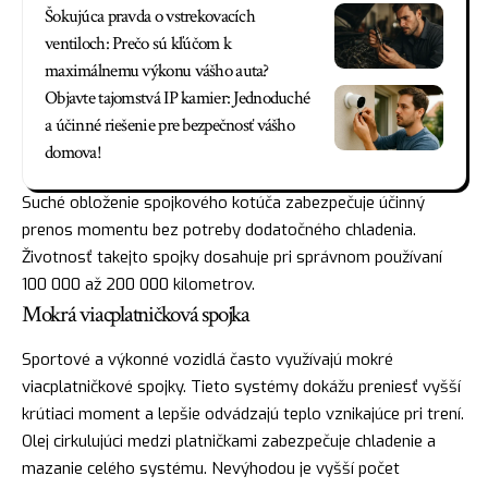
Šokujúca pravda o vstrekovacích
ventiloch: Prečo sú kľúčom k
maximálnemu výkonu vášho auta?
Objavte tajomstvá IP kamier: Jednoduché
a účinné riešenie pre bezpečnosť vášho
domova!
Suché obloženie spojkového kotúča zabezpečuje účinný
prenos momentu bez potreby dodatočného chladenia.
Životnosť takejto spojky dosahuje pri správnom používaní
100 000 až 200 000 kilometrov.
Mokrá viacplatničková spojka
Sportové a výkonné vozidlá často využívajú mokré
viacplatničkové spojky. Tieto systémy dokážu preniesť vyšší
krútiaci moment a lepšie odvádzajú teplo vznikajúce pri trení.
Olej cirkulujúci medzi platničkami zabezpečuje chladenie a
mazanie celého systému. Nevýhodou je vyšší počet