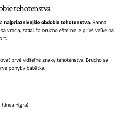
obie tehotenstva
za
najpriaznivejšie obdobie tehotenstva
. Ranná
 vracia, zatiaľ čo brucho ešte nie je príliš veľké na
rt.
ovať prvé viditeľné znaky tehotenstva. Brucho sa
prvé pohyby bábätka.
(linea nigra)