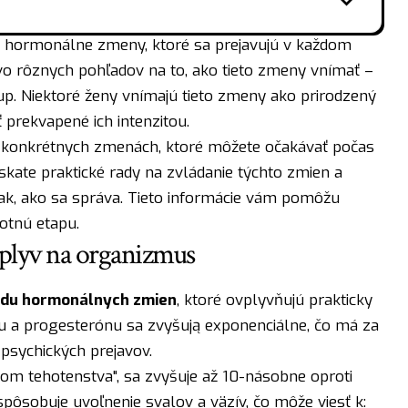
é hormonálne zmeny, ktoré sa prejavujú v každom
 rôznych pohľadov na to, ako tieto zmeny vnímať –
tup. Niektoré ženy vnímajú tieto zmeny ako prirodzený
 prekvapené ich intenzitou.
 o konkrétnych zmenách, ktoré môžete očakávať počas
ískate praktické rady na zvládanie týchto zmien a
tak, ako sa správa. Tieto informácie vám pomôžu
votnú etapu.
plyv na organizmus
du hormonálnych zmien
, ktoré ovplyvňujú prakticky
nu a progesterónu sa zvyšują exponenciálne, čo má za
 psychických prejavov.
m tehotenstva", sa zvyšuje až 10-násobne oproti
sobuje uvoľnenie svalov a väzív, čo môže viesť k: