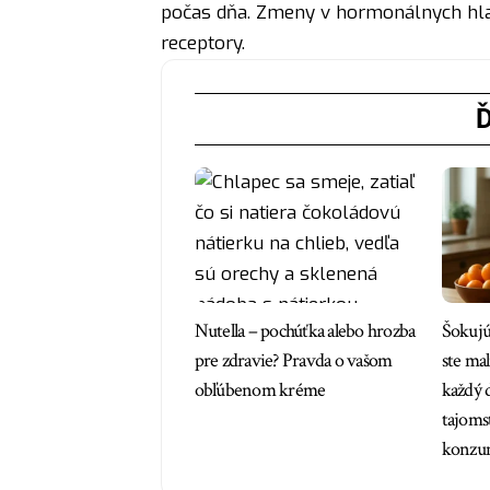
počas dňa. Zmeny v hormonálnych hla
receptory.
Ď
Nutella – pochúťka alebo hrozba
Šokujú
pre zdravie? Pravda o vašom
ste mal
obľúbenom kréme
každý 
tajomst
konzu