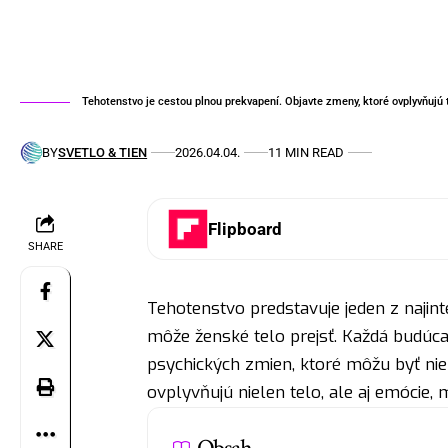
Tehotenstvo je cestou plnou prekvapení. Objavte zmeny, ktoré ovplyvňujú 
BY
SVETLO & TIEN
2026.04.04.
11 MIN READ
Flipboard
SHARE
Tehotenstvo predstavuje jeden z najin
môže ženské telo prejsť. Každá budúc
psychických zmien, ktoré môžu byť nie
ovplyvňujú nielen telo, ale aj emócie,