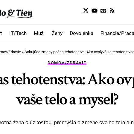
t
IT/Tech
Muži
Ženy
Dovolenka
Financie/Práca
mov/Zdravie
»
Šokujúce zmeny počas tehotenstva: Ako ovplyvňuje tehotenstvo 
DOMOV/ZDRAVIE
s tehotenstva: Ako ov
vaše telo a myseľ?