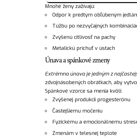
Mnohé ženy zažívajú:
Odpor k predtým obľúbeným jedlá
Túžbu po nezvyčajných kombináciác
Zvýšenú citlivosť na pachy
Metalickú príchuť v ústach
Únava a spánkové zmeny
Extrémna únava je jedným z najčastej
zdvojnásobených obrátkach, aby vytvor
Spánkové vzorce sa menia kvôli:
Zvýšenej produkcii progesterónu
Častejšiemu močeniu
Fyzickému a emocionálnemu stres
Zmenám v telesnej teplote