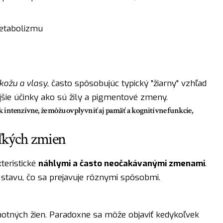
etabolizmu
kožu a vlasy
, často spôsobujúc typický "žiarny" vzhľad
ajšie účinky ako sú žily a pigmentové zmeny.
 intenzívne, že môžu ovplyvniť aj pamäť a kognitívne funkcie,
eľkých zmien
teristické
náhlymi a často neočakávanými zmenami
.
stavu, čo sa prejavuje rôznymi spôsobmi.
otných žien. Paradoxne sa môže objaviť kedykoľvek