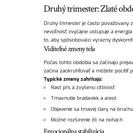
Druhý trimester: Zlaté obd
Druhý trimester je často považovaný 
nevoľnosť zvyčajne ustupuje a energia sa
to, aby spôsobovalo výrazný dyskomfo
Viditeľné zmeny tela
Počas tohto obdobia sa začínajú prejav
začína zaokrúhľovať a môžete pocítiť 
Typické zmeny zahŕňajú:
Rast pŕs a zvýšenú citlivosť
Tmavnutie bradaviek a areol
Objavenie sa tmavej čiary na bruchu 
Možné rozšírenie žíl na nohách
Emocionálna stabilizácia