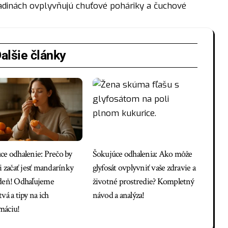
dinách ovplyvňujú chuťové poháriky a čuchové
alšie články
ce odhalenie: Prečo by
Šokujúce odhalenia: Ako môže
i začať jesť mandarínky
glyfosát ovplyvniť vaše zdravie a
deň! Odhaľujeme
životné prostredie? Kompletný
vá a tipy na ich
návod a analýza!
máciu!