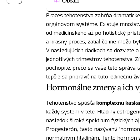
Obsah
Proces tehotenstva zahŕňa dramatick
orgánovom systéme. Existuje množstvo
od medicínskeho až po holistický prís
a krásny proces, zatiaľ čo iné môžu byť
V nasledujúcich riadkoch sa dozviete
jednotlivých trimestrov tehotenstva. Z
pochopíte, prečo sa vaše telo správa 
lepšie sa pripraviť na túto jedinečnú ži
Hormonálne zmeny a ich v
Tehotenstvo spúšťa
komplexnú kaská
každý systém v tele. Hladiny estrogé
následok široké spektrum fyzických aj
Progesterón, často nazývaný "hormono
normálnym hladinám. Tento hormon spô