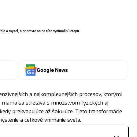
telo a myseľ, a pripravte sa na túto výnimočnú etapu.
Google News
tenzívnejších a najkomplexnejších procesov, ktorými
a mama sa stretáva s množstvom fyzických aj
kedy prekvapujúce až šokujúce. Tieto transformácie
 myslenie a celkové vnímanie sveta.