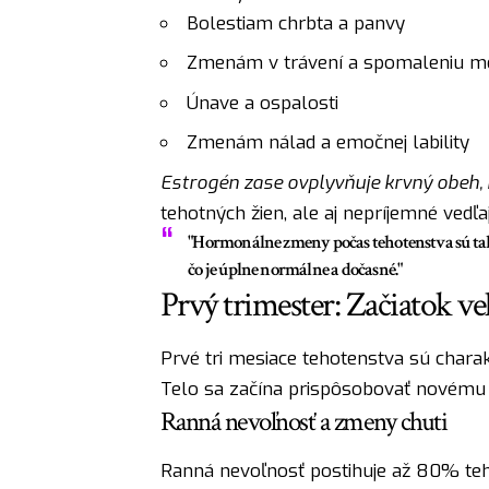
Bolestiam chrbta a panvy
Zmenám v trávení a spomaleniu m
Únave a ospalosti
Zmenám nálad a emočnej lability
Estrogén zase ovplyvňuje krvný obeh, 
tehotných žien, ale aj nepríjemné vedľ
"Hormonálne zmeny počas tehotenstva sú tak
čo je úplne normálne a dočasné."
Prvý trimester: Začiatok v
Prvé tri mesiace tehotenstva sú charak
Telo sa začína prispôsobovať novému 
Ranná nevoľnosť a zmeny chuti
Ranná nevoľnosť postihuje až 80% teh