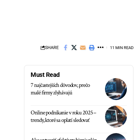
SHARE
11 MIN READ
Must Read
7 najčastejších dôvodov, prečo
malé firmy zlyhávajú
Online podnikanie v roku 2025 –
trendy, ktoré sa oplatí sledovať