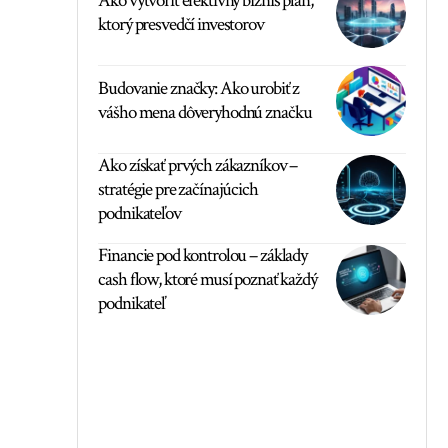
Ako vytvoriť efektívny biznis plán,
ktorý presvedčí investorov
Budovanie značky: Ako urobiť z
vášho mena dôveryhodnú značku
Ako získať prvých zákazníkov –
stratégie pre začínajúcich
podnikateľov
Financie pod kontrolou – základy
cash flow, ktoré musí poznať každý
podnikateľ