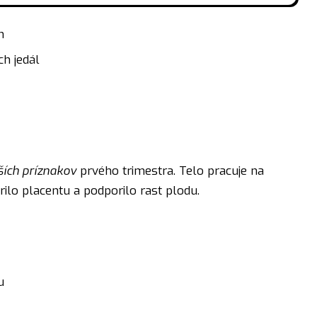
m
h jedál
ších príznakov
prvého trimestra. Telo pracuje na
ilo placentu a podporilo rast plodu.
u