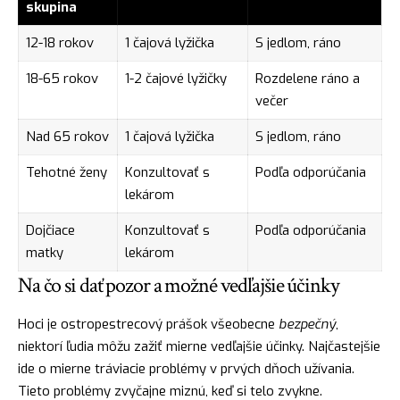
skupina
12-18 rokov
1 čajová lyžička
S jedlom, ráno
18-65 rokov
1-2 čajové lyžičky
Rozdelene ráno a
večer
Nad 65 rokov
1 čajová lyžička
S jedlom, ráno
Tehotné ženy
Konzultovať s
Podľa odporúčania
lekárom
Dojčiace
Konzultovať s
Podľa odporúčania
matky
lekárom
Na čo si dať pozor a možné vedľajšie účinky
Hoci je ostropestrecový prášok všeobecne
bezpečný
,
niektorí ľudia môžu zažiť mierne vedľajšie účinky. Najčastejšie
ide o mierne tráviacie problémy v prvých dňoch užívania.
Tieto problémy zvyčajne miznú, keď si telo zvykne.