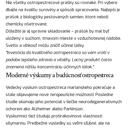
Nie všetky ostropestrecové prášky sú rovnaké. Pri výbere
dbajte na
kvalitu suroviny
a spôsob spracovania. Najlepší je
prášok z biologicky pestovaných semien, ktoré neboli
chemicky ošetrované.
Dôležité je aj správne skladovanie – prášok by mal byť
uložený v suchom, tmavom mieste v vzduchotesnej nádobe.
Svetlo a vlhkosť môžu zničiť účinné látky.
"Investícia do kvalitného ostropestreca sa vám vráti v
podobe lepšieho zdravia a vitality. Lacný produkt často
znamená nižšiu koncentráciu účinných látok."
Moderné výskumy a budúcnosť ostropestreca
Vedecký výskum ostropestreca mariánskeho pokračuje a
stále objavujeme nové
terapeutické možnosti
. Posledné
štúdie skúmajú jeho potenciál v liečbe neurodegeneratívnych
ochorení ako Alzheimer alebo Parkinson.
Výskumníci tiež študujú protirakovinové vlastnosti
silymarínu. Predbežné výsledky sú veľmi sľubné, ale na