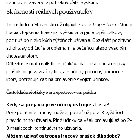
definitívne závery je potrebný ďalší výskum.
Skúsenosti reálnych používateľov
Tisíce ľudí na Slovensku už objavili
silu ostropestreca
. Mnohí
hlásia zlepšenie trávenia, vyššiu energiu a lepší celkový
pocit už po niekoľkých týždňoch užívania. Obzvlášť pozitívne
sú ohlasy od ľudí s problémami s pečeňou alebo vysokým
cholesterolom.
Dôležité je mať realistické očakávania – ostropestrecový
prášok nie je zázračný liek, ale účinný prírodný pomocník,
ktorý potrebuje čas na prejavenie svojich účinkov.
Často kladené otázky o ostropestrecovom prášku
Kedy sa prejavia prvé účinky ostropestreca?
Prvé pozitívne zmeny môžete pocítiť už po 2-3 týždňoch
pravidelného užívania. Plné účinky sa však prejavujú až po 2-
3 mesiacoch kontinuálneho užívania.
Môžem užívať ostropestrecový prášok dlhodobo?