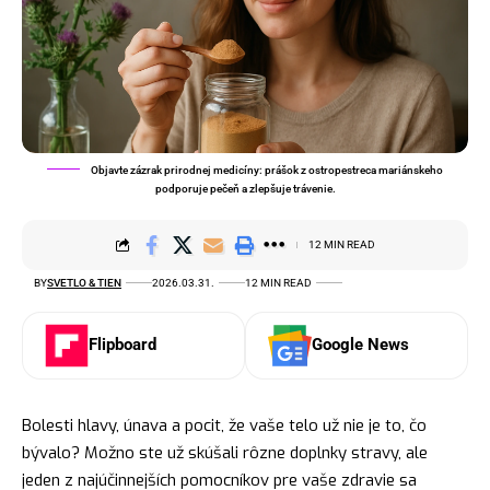
Objavte zázrak prirodnej medicíny: prášok z ostropestreca mariánskeho
podporuje pečeň a zlepšuje trávenie.
12 MIN READ
BY
SVETLO & TIEN
2026.03.31.
12 MIN READ
Flipboard
Google News
Bolesti hlavy, únava a pocit, že vaše telo už nie je to, čo
bývalo? Možno ste už skúšali rôzne doplnky stravy, ale
jeden z najúčinnejších pomocníkov pre vaše zdravie sa