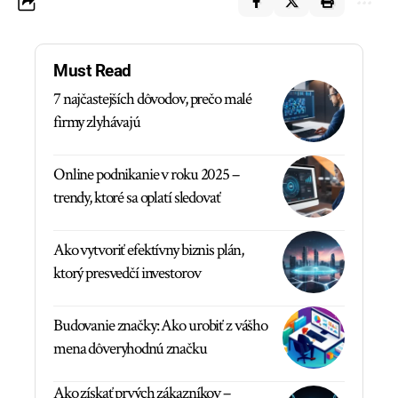
Must Read
7 najčastejších dôvodov, prečo malé
firmy zlyhávajú
Online podnikanie v roku 2025 –
trendy, ktoré sa oplatí sledovať
Ako vytvoriť efektívny biznis plán,
ktorý presvedčí investorov
Budovanie značky: Ako urobiť z vášho
mena dôveryhodnú značku
Ako získať prvých zákazníkov –