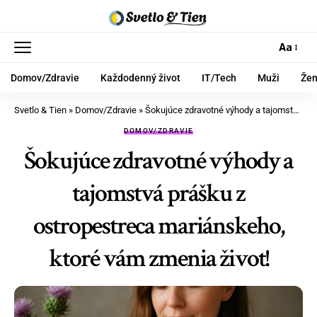
Aa
Domov/Zdravie
Každodenný život
IT/Tech
Muži
Že
Svetlo & Tien
»
Domov/Zdravie
»
Šokujúce zdravotné výhody a tajomstvá prášku z ostropestreca mariánskeho, ktoré vám zmenia život!
DOMOV/ZDRAVIE
Šokujúce zdravotné výhody a
tajomstvá prášku z
ostropestreca mariánskeho,
ktoré vám zmenia život!