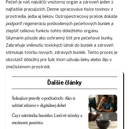
Pečeň je náš najväčší vnútorný orgán a zároveň jeden z
najťažšie pracujúcich. Denne spracováva tisíce toxínov z
prostredia, jedla aj liekov. Ostropestrecový prášok dokáže
podporiť regeneráciu
poškodených pečeňových buniek a
zlepšiť celkovú funkciu tohto dôležitého orgánu.
Silymarin pôsobí ako ochranný štít pre pečeňové bunky.
Zabráňuje vniknutiu toxických látok do buniek a zároveň
stimuluje tvorbu nových, zdravých buniek. Tento proces je
obzvlášť dôležitý pre ľudí, ktorí užívajú lieky alebo žijú v
znečistenom prostredí.
Ďalšie články
Šokujúce pravdy o počítačoch: Ako si
udržať zdravie v digitálnej dobe!
Čaj z nátržníka husieho: Liečivé účinky a
možnosti použitia