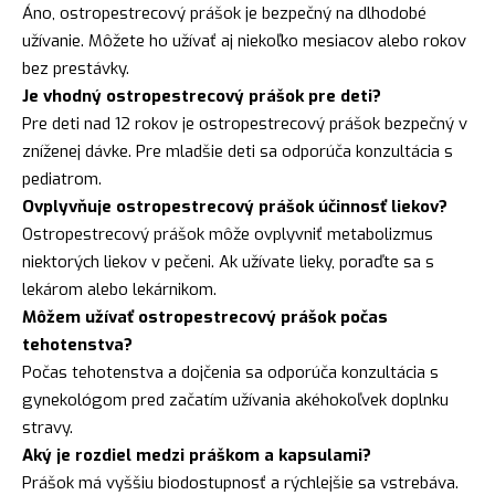
Áno, ostropestrecový prášok je bezpečný na dlhodobé
užívanie. Môžete ho užívať aj niekoľko mesiacov alebo rokov
bez prestávky.
Je vhodný ostropestrecový prášok pre deti?
Pre deti nad 12 rokov je ostropestrecový prášok bezpečný v
zníženej dávke. Pre mladšie deti sa odporúča konzultácia s
pediatrom.
Ovplyvňuje ostropestrecový prášok účinnosť liekov?
Ostropestrecový prášok môže ovplyvniť metabolizmus
niektorých liekov v pečeni. Ak užívate lieky, poraďte sa s
lekárom alebo lekárnikom.
Môžem užívať ostropestrecový prášok počas
tehotenstva?
Počas tehotenstva a dojčenia sa odporúča konzultácia s
gynekológom pred začatím užívania akéhokoľvek doplnku
stravy.
Aký je rozdiel medzi práškom a kapsulami?
Prášok má vyššiu biodostupnosť a rýchlejšie sa vstrebáva.