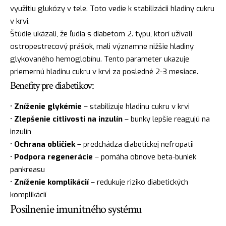
využitiu glukózy v tele. Toto vedie k stabilizácii hladiny cukru
v krvi.
Štúdie ukázali, že ľudia s diabetom 2. typu, ktorí užívali
ostropestrecový prášok, mali významne nižšie hladiny
glykovaného hemoglobínu. Tento parameter ukazuje
priemernú hladinu cukru v krvi za posledné 2-3 mesiace.
Benefity pre diabetikov:
•
Zníženie glykémie
– stabilizuje hladinu cukru v krvi
•
Zlepšenie citlivosti na inzulín
– bunky lepšie reagujú na
inzulín
•
Ochrana obličiek
– predchádza diabetickej nefropatii
•
Podpora regenerácie
– pomáha obnove beta-buniek
pankreasu
•
Zníženie komplikácií
– redukuje riziko diabetických
komplikácií
Posilnenie imunitného systému