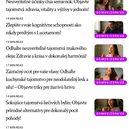
Neuveriteľné účinky chia semienok: Objavte
tajomstvá zdravia, vitality a výživy v jednom!
DOMOV/ZDRAVIE
14 MIN READ
Zlepšite svoje kognitívne schopnosti ako
nikdy predtým s Lucetamom!
DOMOV/ZDRAVIE
13 MIN READ
Odhaľte neuveriteľné tajomstvá makového
oleja: Zdravie a krása v dokonalej harmónii!
DOMOV/ZDRAVIE
17 MIN READ
Zázračný ocot pre vaše vlasy: Odhaľte
kuchynské tajomstvo pre neodolateľný lesk a
DOMOV/ZDRAVIE
silu! – Objavte triky pre žiarivú hrivu
14 MIN READ
Šokujúce tajomstvá liečivých bylín: Objavte
prírodné alternatívy pre dokonalý pocit
DOMOV/ZDRAVIE
pohody!
17 MIN READ