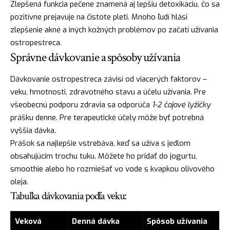
Zlepšená funkcia pečene znamená aj lepšiu detoxikáciu, čo sa
pozitívne prejavuje na čistote pleti. Mnoho ľudí hlási
zlepšenie akné a iných kožných problémov po začatí užívania
ostropestreca.
Správne dávkovanie a spôsoby užívania
Dávkovanie ostropestreca závisí od viacerých faktorov –
veku, hmotnosti, zdravotného stavu a účelu užívania. Pre
všeobecnú podporu zdravia sa odporúča
1-2 čajové lyžičky
prášku denne. Pre terapeutické účely môže byť potrebná
vyššia dávka.
Prášok sa najlepšie vstrebáva, keď sa užíva s jedlom
obsahujúcim trochu tuku. Môžete ho pridať do jogurtu,
smoothie alebo ho rozmiešať vo vode s kvapkou olivového
oleja.
Tabuľka dávkovania podľa veku:
Veková
Denná dávka
Spôsob užívania