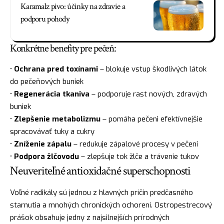
Karamalz pivo: účinky na zdravie a
podporu pohody
Konkrétne benefity pre pečeň:
•
Ochrana pred toxínami
– blokuje vstup škodlivých látok
do pečeňových buniek
•
Regenerácia tkaniva
– podporuje rast nových, zdravých
buniek
•
Zlepšenie metabolizmu
– pomáha pečeni efektívnejšie
spracovávať tuky a cukry
•
Zníženie zápalu
– redukuje zápalové procesy v pečeni
•
Podpora žlčovodu
– zlepšuje tok žlče a trávenie tukov
Neuveriteľné antioxidačné superschopnosti
Voľné radikály sú jednou z hlavných príčin predčasného
starnutia a mnohých chronických ochorení. Ostropestrecový
prášok obsahuje jedny z najsilnejších prírodných