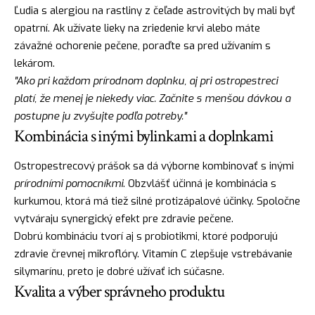
Ľudia s alergiou na rastliny z čeľade astrovitých by mali byť
opatrní. Ak užívate lieky na zriedenie krvi alebo máte
závažné ochorenie pečene, poraďte sa pred užívaním s
lekárom.
"Ako pri každom prírodnom doplnku, aj pri ostropestreci
platí, že menej je niekedy viac. Začnite s menšou dávkou a
postupne ju zvyšujte podľa potreby."
Kombinácia s inými bylinkami a doplnkami
Ostropestrecový prášok sa dá výborne kombinovať s inými
prírodními pomocníkmi
. Obzvlášť účinná je kombinácia s
kurkumou, ktorá má tiež silné protizápalové účinky. Spoločne
vytváraju synergický efekt pre zdravie pečene.
Dobrú kombináciu tvorí aj s probiotikmi, ktoré podporujú
zdravie črevnej mikroflóry. Vitamín C zlepšuje vstrebávanie
silymarínu, preto je dobré užívať ich súčasne.
Kvalita a výber správneho produktu