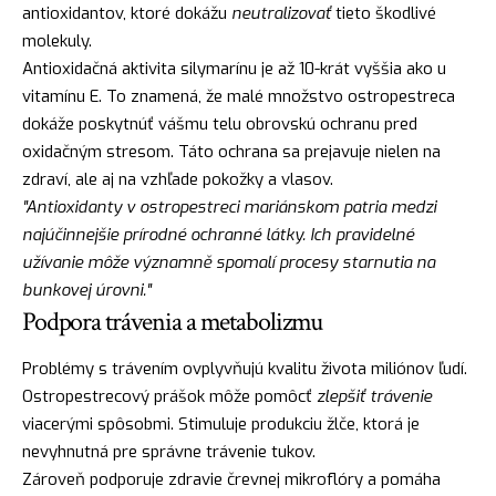
antioxidantov, ktoré dokážu
neutralizovať
tieto škodlivé
molekuly.
Antioxidačná aktivita silymarínu je až 10-krát vyššia ako u
vitamínu E. To znamená, že malé množstvo ostropestreca
dokáže poskytnúť vášmu telu obrovskú ochranu pred
oxidačným stresom. Táto ochrana sa prejavuje nielen na
zdraví, ale aj na vzhľade pokožky a vlasov.
"Antioxidanty v ostropestreci mariánskom patria medzi
najúčinnejšie prírodné ochranné látky. Ich pravidelné
užívanie môže významně spomalí procesy starnutia na
bunkovej úrovni."
Podpora trávenia a metabolizmu
Problémy s trávením ovplyvňujú kvalitu života miliónov ľudí.
Ostropestrecový prášok môže pomôcť
zlepšiť trávenie
viacerými spôsobmi. Stimuluje produkciu žlče, ktorá je
nevyhnutná pre správne trávenie tukov.
Zároveň podporuje zdravie črevnej mikroflóry a pomáha