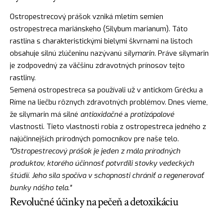
Ostropestrecový prášok vzniká mletím semien
ostropestreca mariánskeho (Silybum marianum). Táto
rastlina s charakteristickými bielymi škvrnami na listoch
obsahuje silnú zlúčeninu nazývanú
silymarin
. Práve silymarin
je zodpovedný za väčšinu zdravotných prínosov tejto
rastliny.
Semená ostropestreca sa používali už v antickom Grécku a
Ríme na liečbu rôznych zdravotných problémov. Dnes vieme,
že silymarin má silné
antioxidačné
a
protizápalové
vlastnosti. Tieto vlastnosti robia z ostropestreca jedného z
najúčinnejších prírodných pomocníkov pre naše telo.
"Ostropestrecový prášok je jeden z mála prírodných
produktov, ktorého účinnosť potvrdili stovky vedeckých
štúdií. Jeho sila spočíva v schopnosti chrániť a regenerovať
bunky nášho tela."
Revolučné účinky na pečeň a detoxikáciu