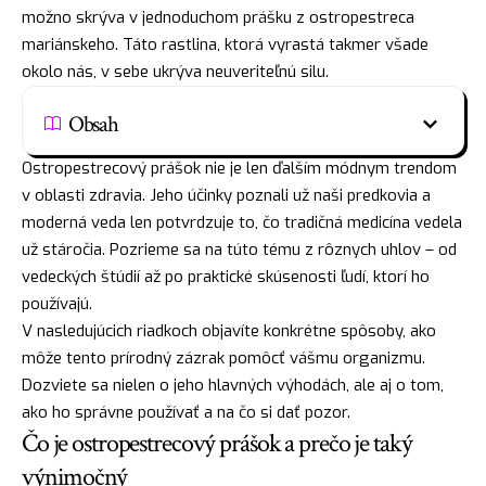
možno skrýva v jednoduchom prášku z ostropestreca
mariánskeho. Táto rastlina, ktorá vyrastá takmer všade
okolo nás, v sebe ukrýva neuveriteľnú silu.
Obsah
Ostropestrecový prášok nie je len ďalším módnym trendom
v oblasti zdravia. Jeho účinky poznali už naši predkovia a
moderná veda len potvrdzuje to, čo tradičná medicína vedela
už stáročia. Pozrieme sa na túto tému z rôznych uhlov – od
vedeckých štúdií až po praktické skúsenosti ľudí, ktorí ho
používajú.
V nasledujúcich riadkoch objavíte konkrétne spôsoby, ako
môže tento prírodný zázrak pomôcť vášmu organizmu.
Dozviete sa nielen o jeho hlavných výhodách, ale aj o tom,
ako ho správne používať a na čo si dať pozor.
Čo je ostropestrecový prášok a prečo je taký
výnimočný