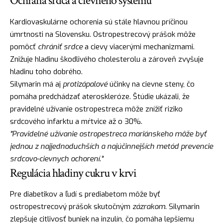
Ochrana srdca a cievneho systému
Kardiovaskulárne ochorenia sú stále hlavnou príčinou
úmrtnosti na Slovensku. Ostropestrecový prášok môže
pomôcť
chrániť srdce
a cievy viacerými mechanizmami.
Znižuje hladinu škodlivého cholesterolu a zároveň zvyšuje
hladinu toho dobrého.
Silymarin má aj
protizápalové
účinky na cievne steny, čo
pomáha predchádzať ateroskleróze. Štúdie ukázali, že
pravidelné užívanie ostropestreca môže znížiť riziko
srdcového infarktu a mŕtvice až o 30%.
"Pravidelné užívanie ostropestreca mariánskeho môže byť
jednou z najjednoduchších a najúčinnejších metód prevencie
srdcovo-cievnych ochorení."
Regulácia hladiny cukru v krvi
Pre diabetikov a ľudí s prediabetom môže byť
ostropestrecový prášok skutočným
zázrakom
. Silymarin
zlepšuje citlivosť buniek na inzulín, čo pomáha lepšiemu