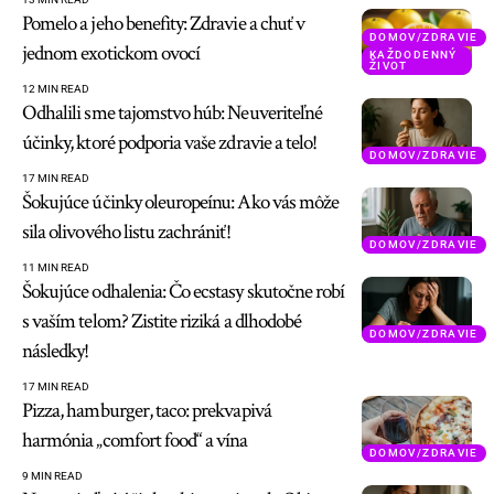
Pomelo a jeho benefity: Zdravie a chuť v
DOMOV/ZDRAVIE
jednom exotickom ovocí
KAŽDODENNÝ
ŽIVOT
12 MIN READ
Odhalili sme tajomstvo húb: Neuveriteľné
účinky, ktoré podporia vaše zdravie a telo!
DOMOV/ZDRAVIE
17 MIN READ
Šokujúce účinky oleuropeínu: Ako vás môže
sila olivového listu zachrániť!
DOMOV/ZDRAVIE
11 MIN READ
Šokujúce odhalenia: Čo ecstasy skutočne robí
s vaším telom? Zistite riziká a dlhodobé
DOMOV/ZDRAVIE
následky!
17 MIN READ
Pizza, hamburger, taco: prekvapivá
harmónia „comfort food“ a vína
DOMOV/ZDRAVIE
9 MIN READ