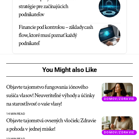
stratégie pre začínajúcich
podnikateľov
Financie pod kontrolou – základy cash
flow, ktoré musí poznať každý
podnikateľ
You Might also Like
Objavte tajomstvo fungovania iónového
sušiča vlasov! Neuveriteľné výhody a účinky
DOMOV/ZDRAVIE
na starostlivosť o vaše vlasy!
14 MIN READ
Objavte tajomstvá ovsených vločiek: Zdravie
a pohoda v jednej miske!
DOMOV/ZDRAVIE
13 MIN READ