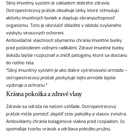
Silný imunitný systém je základom dobrého zdravia.
Ostropestrecový prášok obsahuje látky, ktoré
stimulujú
aktivitu imunitných buniek a zlepšujú obranyschopnosť
organizmu. Toto je obzvlášť dôležité v období zvýšeného
výskytu vírusových ochorení.
Antioxidačné vlastnosti silymarínu chránia imunitné bunky
pred poškodením voľnými radikálmi. Zdravé imunitné bunky
dokážu lepšie rozpoznať a zničiť patogény, ktoré sa dostanú
do nášho tela.
"Silný imunitný systém je ako dobre vytrénovaná armáda –
ostropestrecový prášok poskytuje tejto armáde lepšie
výzbroje a ochranu."
Krásna pokožka a zdravé vlasy
Zdravie sa odráža na našom vzhľade. Ostropestrecový
prášok môže pomôcť
zlepšiť stav pokožky
a vlasov zvnútra.
Antioxidanty chránia kolagénové vlákna pred rozpadom, čo
spomaľuje tvorbu vrások a udržiava pokožku pružnú.