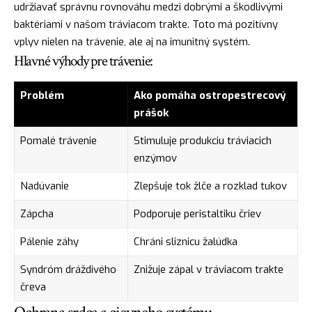
udržiavať správnu rovnováhu medzi dobrými a škodlivými
baktériami v našom tráviacom trakte. Toto má pozitívny
vplyv nielen na trávenie, ale aj na imunitný systém.
Hlavné výhody pre trávenie:
Problém
Ako pomáha ostropestrecový
prášok
Pomalé trávenie
Stimuluje produkciu tráviacich
enzýmov
Nadúvanie
Zlepšuje tok žlče a rozklad tukov
Zápcha
Podporuje peristaltiku čriev
Pálenie záhy
Chráni sliznicu žalúdka
Syndróm dráždivého
Znižuje zápal v tráviacom trakte
čreva