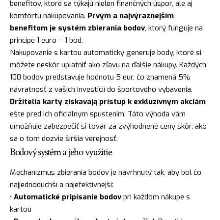
benefitov, ktoré sa týkajú nielen finančných úspor, ale aj
komfortu nakupovania.
Prvým a najvýraznejším
benefitom je systém zbierania bodov
, ktorý funguje na
princípe 1 euro = 1 bod.
Nakupovanie s kartou automaticky generuje body, ktoré si
môžete neskôr uplatniť ako zľavu na ďalšie nákupy. Každých
100 bodov predstavuje hodnotu 5 eur, čo znamená 5%
návratnosť z vašich investícií do športového vybavenia.
Držitelia karty získavają prístup k exkluzívnym akciám
ešte pred ich oficiálnym spustením. Táto výhoda vám
umožňuje zabezpečiť si tovar za zvýhodnené ceny skôr, ako
sa o tom dozvie širšia verejnosť.
Bodový systém a jeho využitie
Mechanizmus zbierania bodov je navrhnutý tak, aby bol čo
najjednoduchší a najefektívnejší:
•
Automatické pripísanie bodov
pri každom nákupe s
kartou