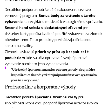
Decathlon podporuje udržateľné nakupovanie cez svoj
vernostný program.
Bonus body za vrátenie starého
vybavenia
na recykláciu motivujú k ekologickému správaniu.
Second-hand sekcia s dodatočnými zľavami
pre
držiteľov karty ponúka kvalitné použité vybavenie za zlomok
pôvodnej ceny. Tieto produkty prechádzajú dôkladnou
kontrolou kvality.
Členovia získavajú
prioritný prístup k repair café
podujatiam
, kde sa učia opravovať svoje športové
vybavenie namiesto jeho vyhadzovania.
"Udržateľný šport neznamená len ochranu prírody, ale aj múdre
hospodárenie s finančnými zdrojmi prostredníctvom opätovného
použitia a recyklácie."
Profesionálne a korporátne výhody
Decathlon ponúka
špeciálne firemné karty
pre
spoločnosti, ktoré chcú podporiť športové aktivity svojich