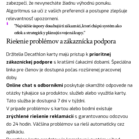
zabezpečí, že nevynecháte žiadnu výhodnú ponuku.
Algoritmus sa učí z vašich preferencií a postupne zlepšuje
relevantnosť upozornení.
"Najväčšie úspory dosahujú tí zákazníci, ktorí chápú systém ako
celok a strategicky plánujú svoje nákupy."
Riešenie problémov a zákaznícka podpora
Držitelia Decathlon karty majú prístup k
prioritnej
zákazníckej podpore
s kratšími čakacími dobami. Špeciálna
linka pre členov je dostupná počas rozšírenej pracovnej
doby.
Online chat s odborníkmi
poskytuje okamžité odpovede na
otázky týkajúce sa produktov, služieb alebo využitia karty.
Táto služba je dostupná 7 dní v týždni.
V prípade problémov s kartou alebo bodmi existuje
zrýchlené riešenie reklamácií
s garantovanou odozvou
do 24 hodín. Väčšina problémov sa rieši automaticky cez
aplikáciu.