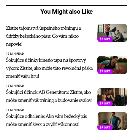
You Might also Like
Zistite tajomstvá úspešného tréningu a
údržby bežeckého pásu: Čo vám nikto
ŠPORT
nepovie!
15 MIN READ
Šokujúce účinky kinesio tapu na športový
výkon: Zistite, ako môže táto revolučná páska
ŠPORT
zmeniť vašu hru!
16 MIN READ
Šokujúci účinok AB Generátora: Zistite, ako
môže zmeniť váš tréning a budovanie svalov!
ŠPORT
15 MIN READ
Šokujúce odhalenie: Ako vám bežecký pás
môže zmeniť život a zvýšiť výkonnosť!
ŠPORT