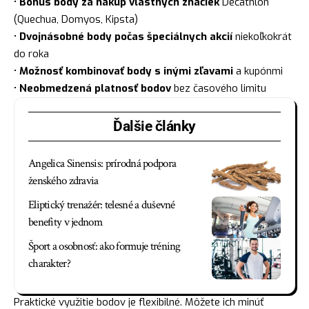
•
Bonus body za nákup vlastných značiek
Decathlon
(Quechua, Domyos, Kipsta)
•
Dvojnásobné body počas špeciálnych akcií
niekoľkokrát
do roka
•
Možnosť kombinovať body s inými zľavami
a kupónmi
•
Neobmedzená platnosť bodov
bez časového limitu
Ďalšie články
Angelica Sinensis: prírodná podpora
ženského zdravia
Eliptický trenažér: telesné a duševné
benefity v jednom
Šport a osobnosť: ako formuje tréning
charakter?
Praktické využitie bodov je flexibilné. Môžete ich minúť