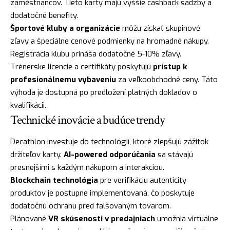
zaměstnancov. Tieto karty majú vyššie cashback sadzby a
dodatočné benefity.
Športové kluby a organizácie
môžu získať skupinové
zľavy a špeciálne cenové podmienky na hromadné nákupy.
Registrácia klubu prináša dodatočné 5-10% zľavy.
Trénerske licencie a certifikáty poskytujú
prístup k
profesionálnemu vybaveniu
za veľkoobchodné ceny. Táto
výhoda je dostupná po predložení platných dokladov o
kvalifikácii.
Technické inovácie a budúce trendy
Decathlon investuje do technológií, ktoré zlepšujú zážitok
držiteľov karty.
AI-powered odporúčania
sa stávajú
presnejšími s každým nákupom a interakciou.
Blockchain technológia
pre verifikáciu autenticity
produktov je postupne implementovaná, čo poskytuje
dodatočnú ochranu pred falšovaným tovarom.
Plánované
VR skúsenosti v predajniach
umožnia virtuálne