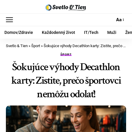
Aa
Domov/Zdravie
Každodenný život
IT/Tech
Muži
Že
Svetlo & Tien
»
Šport
»
Šokujúce výhody Decathlon karty: Zistite, prečo športovci nemôžu odolať!
ŠPORT
Šokujúce výhody Decathlon
karty: Zistite, prečo športovci
nemôžu odolať!