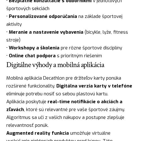
•
Bezplatné konzultácie s odborníkmi
v jednotlivých
športových sekciách
•
Personalizované odporúčania
na základe športovej
aktivity
•
Meranie a nastavenie vybavenia
(bicykle, lyže, fitness
stroje)
•
Workshopy a školenia
pre rôzne športové disciplíny
•
Online chat podpora
s prioritným riešením
Digitálne výhody a mobilná aplikácia
Mobilná aplikácia Decathlon pre držiteľov karty ponúka
rozšírené funkcionality.
Digitálna verzia karty v telefóne
eliminuje potrebu nosiť so sebou plastovú kartu.
Aplikácia poskytuje
real-time notifikácie o akciách a
zľavách
, ktoré sú relevantné pre vaše športové záujmy.
Algoritmus sa učí z vašich nákupov a postupne zlepšuje
relevantnosť ponúk.
Augmented reality funkcia
umožňuje virtuálne
vyskúšanie niektorých produktov pred kúpou. Táto