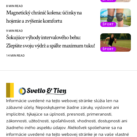
8 MIN READ
Magnetický chránič kolena: účinky na
hojenie a zvýšenie komfortu
ŠPORT
9 MIN READ
Šokujúce výhody intervalového behu:
Zlepšite svoju výdrž a spáľte maximum tuku!
ŠPORT
14 MIN READ
Informácie uvedené na tejto webovej stránke slúžia len na
zábavné účely. Neposkytujeme žiadne záruky, výslovné ani
implicitné, týkajúce sa úplnosti, presnosti, primeranosti,
zákonnosti, užitočnosti, spoľahlivosti, vhodnosti, dostupnosti ani
žiadneho iného aspektu údajov. Akékoľvek spoliehanie sa na
informácie uvedené na tejto webovej stránke je na vaše vlastné