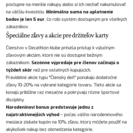
postupne na menšie nákupy alebo si ich nechať nakumulovať
na väčšiu investíciu.
Minimálna suma na uplatnenie
bodov je len 5 eur
, čo robí systém dostupným pre všetkých
zákazníkov.
Špeciálne zľavy a akcie pre držiteľov karty
Členstvo v Decathlon klube prináša prístup k výlučným
zľavovým akciám, ktoré nie sú dostupné bežným
zákazníkom.
Sezónne výpredaje pre členov začínajú o
týždeň skôr
než pre ostatných kupujúcich.
Pravidelné akcie typu "Členský deň" ponúkajú dodatočné
zľavy 10-20% na vybrané kategórie tovaru. Tieto akcie sa
konajú približne raz mesačne a pokrývajú rôzne športové
disciplíny.
Narodeninoví bonus predstavuje jednu z
najatraktívnejších výhod
– počas vášho narodenínového
mesiaca získate kupón na 10% zľavu, ktorý môžete použiť na
akýkoľvek nákup bez obmedzenia kategórie.