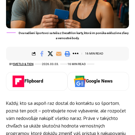
Dva nadšení športovci sa tešia z Decathlon karty, ktorá im ponúka exkluzívne zľavy
a vernostné body.
16 MIN READ
BY
SVETLO & TIEN
2026.03.03.
16 MIN READ
Flipboard
Google News
Každý, kto sa aspoň raz dostal do kontaktu so športom,
pozná ten pocit – potrebujete nové vybavenie, ale rozpočet
vám nedovoľuje nakúpiť všetko naraz. Práve v takýchto
chvíľach sa ukáže skutočná hodnota vernostných
programov, ktoré dokážu zmeniť váš prístup k nakupovaniu