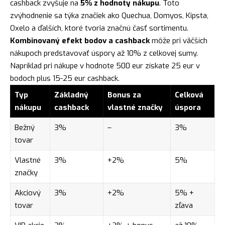
cashback zvyšuje na
5% z hodnoty nákupu
. Toto
zvýhodnenie sa týka značiek ako Quechua, Domyos, Kipsta,
Oxelo a ďalších, ktoré tvoria značnú časť sortimentu.
Kombinovaný efekt bodov a cashback
môže pri väčších
nákupoch predstavovať úspory až 10% z celkovej sumy.
Napríklad pri nákupe v hodnote 500 eur získate 25 eur v
bodoch plus 15-25 eur cashback.
Typ
Základný
Bonus za
Celková
nákupu
cashback
vlastné značky
úspora
Bežný
3%
–
3%
tovar
Vlastné
3%
+2%
5%
značky
Akciový
3%
+2%
5% +
tovar
zľava