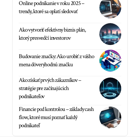
Online podnikanie v roku 2025 –
trendy, ktoré sa oplatí sledovať
Ako vytvoriť efektívny biznis plán,
ktorý presvedčí investorov
Budovanie značky: Ako urobiť z vášho
mena dôveryhodnú značku
Ako získať prvých zákazníkov –
stratégie pre začínajúcich
podnikateľov
Financie pod kontrolou – základy cash
flow, ktoré musí poznať každý
podnikateľ