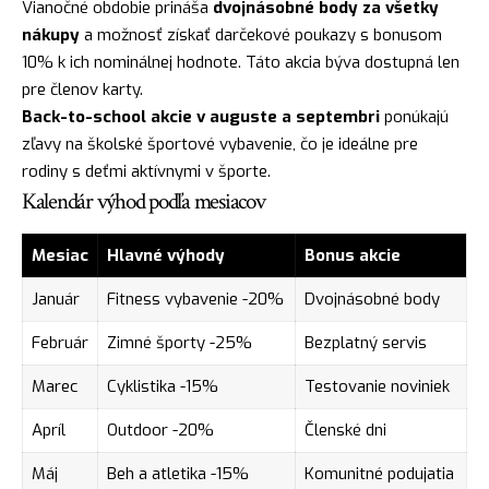
Vianočné obdobie prináša
dvojnásobné body za všetky
nákupy
a možnosť získať darčekové poukazy s bonusom
10% k ich nominálnej hodnote. Táto akcia býva dostupná len
pre členov karty.
Back-to-school akcie v auguste a septembri
ponúkajú
zľavy na školské športové vybavenie, čo je ideálne pre
rodiny s deťmi aktívnymi v športe.
Kalendár výhod podľa mesiacov
Mesiac
Hlavné výhody
Bonus akcie
Január
Fitness vybavenie -20%
Dvojnásobné body
Február
Zimné športy -25%
Bezplatný servis
Marec
Cyklistika -15%
Testovanie noviniek
Apríl
Outdoor -20%
Členské dni
Máj
Beh a atletika -15%
Komunitné podujatia