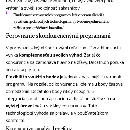
testovanie vybavenia pred kúpou, čo výrazne zníži počet
vrátení a zvýši spokojnosť zákazníkov.
"Budúcnosť vernostných programov leží v personalizácii a
využívaní pokročilých technológií na vytvorenie jedinečného
zážitku pre každého zákazníka."
Porovnanie s konkurenčnými programami
V porovnaní s inými športovými reťazcami Decathlon karta
vyniká
komplexnosťou svojich výhod
. Zatiaľ čo
konkurencia sa zameriava hlavne na zľavy, Decathlon ponúka
holistický prístup.
Flexibilita využitia bodov
je jednou z najsilnejších stránok
programu. Na rozdiel od konkurencie, kde majú body časové
obmedzenie, Decathlon body nikdy neexpirujú.
Integrácia s mobilnou aplikáciou a digitálne služby sú
na
vyššej úrovni
než u väčšiny konkurentov. Táto
technologická výhoda sa prejavuje v používateľskom
komforte.
Komparatívna analýza benefitov