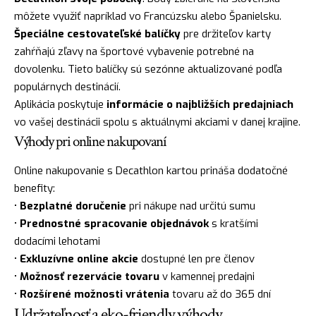
môžete využiť napríklad vo Francúzsku alebo Španielsku.
Špeciálne cestovateľské balíčky
pre držiteľov karty
zahŕňajú zľavy na športové vybavenie potrebné na
dovolenku. Tieto balíčky sú sezónne aktualizované podľa
populárnych destinácií.
Aplikácia poskytuje
informácie o najbližších predajniach
vo vašej destinácii spolu s aktuálnymi akciami v danej krajine.
Výhody pri online nakupovaní
Online nakupovanie s Decathlon kartou prináša dodatočné
benefity:
•
Bezplatné doručenie
pri nákupe nad určitú sumu
•
Prednostné spracovanie objednávok
s kratšími
dodacími lehotami
•
Exkluzívne online akcie
dostupné len pre členov
•
Možnosť rezervácie tovaru
v kamennej predajni
•
Rozšírené možnosti vrátenia
tovaru až do 365 dní
Udržateľnosť a eko-friendly výhody