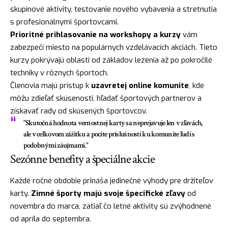
skupinové aktivity, testovanie nového vybavenia a stretnutia
s profesionálnymi športovcami.
Prioritné prihlasovanie na workshopy a kurzy
vám
zabezpečí miesto na populárnych vzdelávacích akciách. Tieto
kurzy pokrývajú oblasti od základov lezenia až po pokročilé
techniky v rôznych športoch.
Členovia majú prístup k
uzavretej online komunite
, kde
môžu zdieľať skúsenosti, hľadať športových partnerov a
získavať rady od skúsených športovcov.
"Skutočná hodnota vernostnej karty sa neprejavuje len v zľavách,
ale v celkovom zážitku a pocite príslušnosti ku komunite ľudí s
podobnými záujmami."
Sezónne benefity a špeciálne akcie
Každé ročné obdobie prináša jedinečné výhody pre držiteľov
karty.
Zimné športy majú svoje špecifické zľavy
od
novembra do marca, zatiaľ čo letné aktivity sú zvýhodnené
od apríla do septembra.