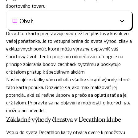
športového tovaru.
Obsah
Decathlon karta predstavuje viac než len plastový kúsok vo
vašej peňaženke. Je to vstupná brána do sveta výhod, zliav a
exkluzívnych ponúk, ktoré môžu výrazne ovplyvniť váš
športový život. Tento program odmeňovania funguje na
princípe zbierania bodov, cashback systému a poskytuje
držiteľom prístup k špeciálnym akciám.
Nasledujúce riadky vám odhalia všetky skryté výhody, ktoré
táto karta ponúka. Dozviete sa, ako maximalizovať jej
potenciál, aké sú reálne úspory a prečo sa oplatí stať sa jej
držiteľom. Pripravte sa na objavenie možností, o ktorých ste
možno ani nevedeli.
Základné výhody členstva v Decathlon klube
Vstup do sveta Decathlon karty otvára dvere k množstvu