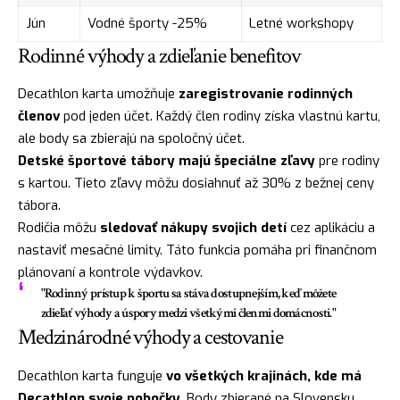
Jún
Vodné športy -25%
Letné workshopy
Rodinné výhody a zdieľanie benefitov
Decathlon karta umožňuje
zaregistrovanie rodinných
členov
pod jeden účet. Každý člen rodiny získa vlastnú kartu,
ale body sa zbierajú na spoločný účet.
Detské športové tábory majú špeciálne zľavy
pre rodiny
s kartou. Tieto zľavy môžu dosiahnuť až 30% z bežnej ceny
tábora.
Rodičia môžu
sledovať nákupy svojich detí
cez aplikáciu a
nastaviť mesačné limity. Táto funkcia pomáha pri finančnom
plánovaní a kontrole výdavkov.
"Rodinný prístup k športu sa stáva dostupnejším, keď môžete
zdieľať výhody a úspory medzi všetkými členmi domácnosti."
Medzinárodné výhody a cestovanie
Decathlon karta funguje
vo všetkých krajinách, kde má
Decathlon svoje pobočky
. Body zbierané na Slovensku