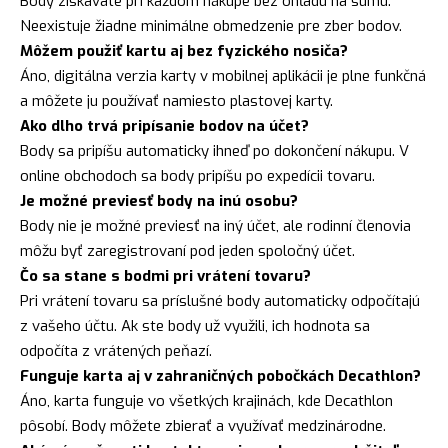
Body získavate pri každom nákupe bez ohľadu na sumu.
Neexistuje žiadne minimálne obmedzenie pre zber bodov.
Môžem použiť kartu aj bez fyzického nosiča?
Áno, digitálna verzia karty v mobilnej aplikácii je plne funkčná
a môžete ju používať namiesto plastovej karty.
Ako dlho trvá pripísanie bodov na účet?
Body sa pripíšu automaticky ihneď po dokončení nákupu. V
online obchodoch sa body pripíšu po expedícii tovaru.
Je možné previesť body na inú osobu?
Body nie je možné previesť na iný účet, ale rodinní členovia
môžu byť zaregistrovaní pod jeden spoločný účet.
Čo sa stane s bodmi pri vrátení tovaru?
Pri vrátení tovaru sa príslušné body automaticky odpočítajú
z vašeho účtu. Ak ste body už využili, ich hodnota sa
odpočíta z vrátených peňazí.
Funguje karta aj v zahraničných pobočkách Decathlon?
Áno, karta funguje vo všetkých krajinách, kde Decathlon
pôsobí. Body môžete zbierať a využívať medzinárodne.