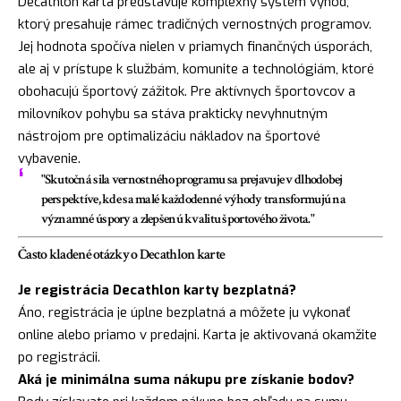
Decathlon karta predstavuje komplexný systém výhod,
ktorý presahuje rámec tradičných vernostných programov.
Jej hodnota spočíva nielen v priamych finančných úsporách,
ale aj v prístupe k službám, komunite a technológiám, ktoré
obohacujú športový zážitok. Pre aktívnych športovcov a
milovníkov pohybu sa stáva prakticky nevyhnutným
nástrojom pre optimalizáciu nákladov na športové
vybavenie.
"Skutočná sila vernostného programu sa prejavuje v dlhodobej
perspektíve, kde sa malé každodenné výhody transformujú na
významné úspory a zlepšenú kvalitu športového života."
Často kladené otázky o Decathlon karte
Je registrácia Decathlon karty bezplatná?
Áno, registrácia je úplne bezplatná a môžete ju vykonať
online alebo priamo v predajni. Karta je aktivovaná okamžite
po registrácii.
Aká je minimálna suma nákupu pre získanie bodov?