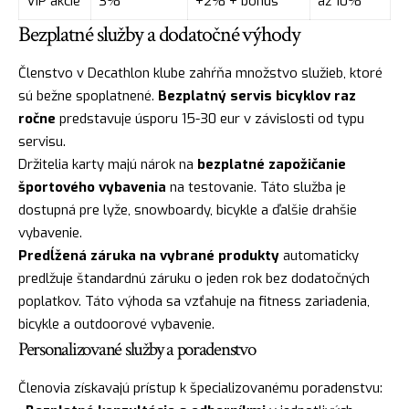
VIP akcie
3%
+2% + bonus
až 10%
Bezplatné služby a dodatočné výhody
Členstvo v Decathlon klube zahŕňa množstvo služieb, ktoré
sú bežne spoplatnené.
Bezplatný servis bicyklov raz
ročne
predstavuje úsporu 15-30 eur v závislosti od typu
servisu.
Držitelia karty majú nárok na
bezplatné zapožičanie
športového vybavenia
na testovanie. Táto služba je
dostupná pre lyže, snowboardy, bicykle a ďalšie drahšie
vybavenie.
Predĺžená záruka na vybrané produkty
automaticky
predlžuje štandardnú záruku o jeden rok bez dodatočných
poplatkov. Táto výhoda sa vzťahuje na fitness zariadenia,
bicykle a outdoorové vybavenie.
Personalizované služby a poradenstvo
Členovia získavajú prístup k špecializovanému poradenstvu: