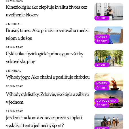
12 MIN READ
Kineziológia: ako zlepšuje kvalitu života cez
uvoľnenie blokov
ŠPORT
9 MIN READ
Brušný tanec: Ako prináša rovnováhu medzi
telom a dušou
HOBBY
ŠPORT
14 MIN READ
Cyklistika: fyziologické prínosy pre všetky
vekové skupiny
ŠPORT
8 MIN READ
Výhody jogy: Ako chráni a posilňuje chrbticu
HOBBY
10 MIN READ
ŠPORT
Výhody cyklistiky: Zdravie, ekológia a zábava
v jednom
DOVOLENKA
ŠPORT
11 MIN READ
Jazdenie na koni a zdravie: prečo sa oplatí
vyskúšať tento jedinečný šport?
ŠPORT