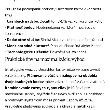
Pre lepšie pochopenie hodnoty Decathlon karty v kontexte
trhu:
•
Cashback sadzby
: Decathlon 3-5% vs. konkurencia 1-3%
•
Platnosť bodov
: Neobmedzená vs. 12-24 mesiacov u
konkurencie
•
Dodatočné služby
: Široká škála vs. obmedzené možnosti
•
Medzinárodná platnosť
: Plná vs. čiastočná alebo žiadna
•
Technologické riešenia
: Pokročilé vs. základné
Praktické tipy na maximalizáciu výhod
Strategické využitie Decathlon karty môže výrazne zvýšiť
vaše úspory.
Plánovanie väčších nákupov na obdobia
dvojnásobných bodov
môže zdvojnásobiť vašu návratnosť.
Kombinovanie rôznych typov zliav
je kľúčové pre
maximálne úspory. Využitie členských akcií spolu s cashback
a bodovým systémom môže priniesť úspory až 25%.
Pravidelné sledovanie aplikácie a
aktivácia notifikácií