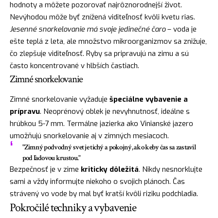
hodnoty a môžete pozorovať najrôznorodnejší život.
Nevýhodou môže byť znížená viditeľnosť kvôli kvetu rias.
Jesenné snorkelovanie má svoje jedinečné čaro
– voda je
ešte teplá z leta, ale množstvo mikroorganizmov sa znižuje,
čo zlepšuje viditeľnosť. Ryby sa pripravujú na zimu a sú
často koncentrované v hlbších častiach.
Zimné snorkelovanie
Zimné snorkelovanie vyžaduje
špeciálne vybavenie a
prípravu
. Neoprénový oblek je nevyhnutnosť, ideálne s
hrúbkou 5-7 mm. Termálne jazierka ako Vinianské jazero
umožňujú snorkelovanie aj v zimných mesiacoch.
"Zimný podvodný svet je tichý a pokojný, ako keby čas sa zastavil
pod ľadovou krustou."
Bezpečnosť je v zime
kriticky dôležitá
. Nikdy nesnorklujte
sami a vždy informujte niekoho o svojich plánoch. Čas
strávený vo vode by mal byť kratší kvôli riziku podchladia.
Pokročilé techniky a vybavenie