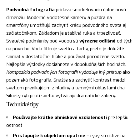
Podvodná fotografia
pridáva snorkelovaniu úplne novú
dimenziu. Moderné vodotesné kamery a puzdra na
smartfóny umožňujú zachytiť krásu podvodného sveta aj
začiatočníkom. Základom je stabilná ruka a trpezlivosť.
Svetelné podmienky pod vodou sú
výrazne odlišné
od tých
na povrchu. Voda filtruje svetlo a farby, preto je dôležité
snímať v dostatočnej hĺbke a používať prirodzené svetlo.
Najlepšie výsledky dosiahnete v dopoludňajších hodinách.
Kompozícia podvodných fotografií vyžaduje iný prístup
ako
pozemská fotografia. Snažte sa zachytiť kontrast medzi
svetlom prenikajúcim z hladiny a temnými oblasťami dna.
Siluety rýb proti svetlu vytvárajú dramatické zábery.
Technické tipy
Používajte krátke ohniskové vzdialenosti
pre lepšiu
ostrosť
Pristupujte k objektom opatrne
– ryby sú citlivé na