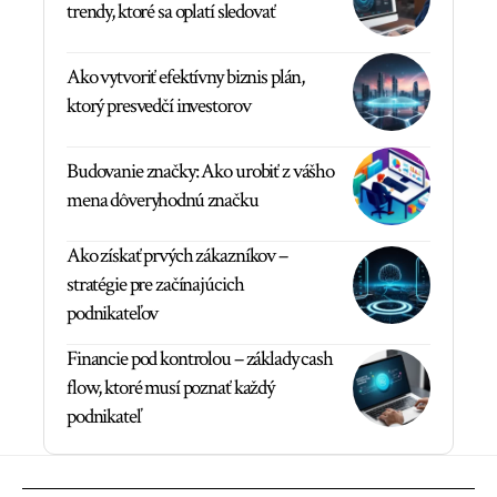
trendy, ktoré sa oplatí sledovať
Ako vytvoriť efektívny biznis plán,
ktorý presvedčí investorov
Budovanie značky: Ako urobiť z vášho
mena dôveryhodnú značku
Ako získať prvých zákazníkov –
stratégie pre začínajúcich
podnikateľov
Financie pod kontrolou – základy cash
flow, ktoré musí poznať každý
podnikateľ