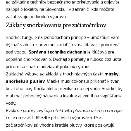
sa základné techniky bezpečného snorkelovania a objavíte
najlepšie lokality na Slovensku i v zahraničí, kde môžete
začať svoju podvodnú výpravu.
Základy snorkelovania pre začiatočníkov
Snorkel funguje na jednoduchom princípe – umožňuje vám
dýchať vzduch z povrchu, zatiaľ čo vaša hlava je ponorená
pod vodou.
Správna technika dýchania
je kľúčová pre
úspešné snorkelovanie. Dýchajte pomaly a hlboko cez ústa,
pričom sa snažte udržiavať pokojný rytmus.
Základná výbava sa skladá z troch hlavných častí:
masky,
snorkelu a plutiev
. Maska musí dokonale priliehať k tvári
bez toho, aby tlačila alebo prenikala do nej voda. Snorkel by
mal mať pohodlný náustok a ideálne aj ventil na vypúšťanie
vody.
Kvalitné plutvy zvyšujú efektivitu plávania a šetria energiu
,
čo je obzvlášť dôležité pri dlhších výpravách. Pre
začiatočníkov sú vhodné kratšie plutvy, ktoré poskytujú