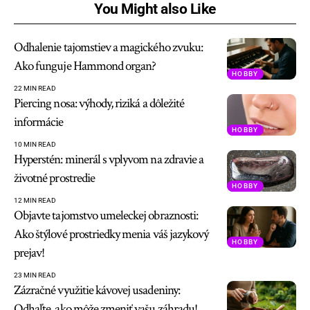
You Might also Like
Odhalenie tajomstiev a magického zvuku:
Ako funguje Hammond organ?
HOBBY
22 MIN READ
Piercing nosa: výhody, riziká a dôležité
informácie
HOBBY
10 MIN READ
Hyperstén: minerál s vplyvom na zdravie a
životné prostredie
HOBBY
12 MIN READ
Objavte tajomstvo umeleckej obraznosti:
Ako štýlové prostriedky menia váš jazykový
HOBBY
prejav!
23 MIN READ
Zázračné využitie kávovej usadeniny:
Odhaľte, ako môže zmeniť vašu záhradu!