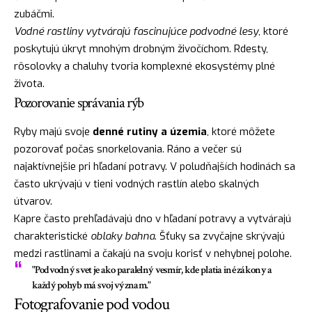
zubáčmi.
Vodné rastliny vytvárajú fascinujúce podvodné lesy
, ktoré
poskytujú úkryt mnohým drobným živočíchom. Rdesty,
rôsolovky a chaluhy tvoria komplexné ekosystémy plné
života.
Pozorovanie správania rýb
Ryby majú svoje
denné rutiny a územia
, ktoré môžete
pozorovať počas snorkelovania. Ráno a večer sú
najaktívnejšie pri hľadaní potravy. V poludňajších hodinách sa
často ukrývajú v tieni vodných rastlín alebo skalných
útvarov.
Kapre často prehľadávajú dno v hľadaní potravy a vytvárajú
charakteristické
oblaky bahna
. Šťuky sa zvyčajne skrývajú
medzi rastlinami a čakajú na svoju korisť v nehybnej polohe.
"Podvodný svet je ako paralelný vesmír, kde platia iné zákony a
každý pohyb má svoj význam."
Fotografovanie pod vodou