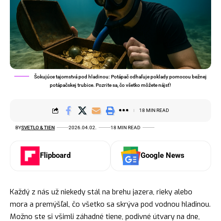
Šokujúce tajomstvá pod hladinou: Potápač odhaľuje poklady pomocou bežnej
potápačskej trubice. Pozrite sa, čo všetko môžete nájsť!
18 MIN READ
BY
SVETLO & TIEN
2026.04.02.
18 MIN READ
Flipboard
Google News
Každý z nás už niekedy stál na brehu jazera, rieky alebo
mora a premýšľal, čo všetko sa skrýva pod vodnou hladinou.
Možno ste si všimli záhadné tiene, podivné útvary na dne,