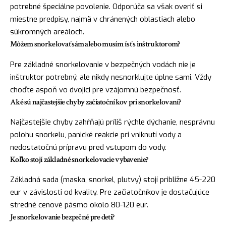
potrebné špeciálne povolenie. Odporúča sa však overiť si
miestne predpisy, najmä v chránených oblastiach alebo
súkromných areáloch.
Môžem snorkelovať sám alebo musím ísť s inštruktorom?
Pre základné snorkelovanie v bezpečných vodách nie je
inštruktor potrebný, ale nikdy nesnorklujte úplne sami. Vždy
choďte aspoň vo dvojici pre vzájomnú bezpečnosť.
Aké sú najčastejšie chyby začiatočníkov pri snorkelovaní?
Najčastejšie chyby zahŕňajú príliš rýchle dýchanie, nesprávnu
polohu snorkelu, panické reakcie pri vniknutí vody a
nedostatočnú prípravu pred vstupom do vody.
Koľko stojí základné snorkelovacie vybavenie?
Základná sada (maska, snorkel, plutvy) stojí približne 45-220
eur v závislosti od kvality. Pre začiatočníkov je dostačujúce
stredné cenové pásmo okolo 80-120 eur.
Je snorkelovanie bezpečné pre deti?