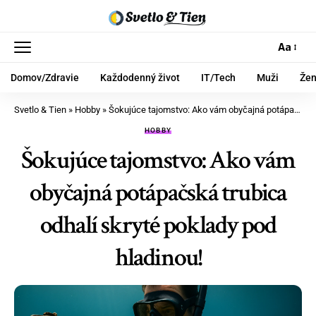
Aa
Domov/Zdravie
Každodenný život
IT/Tech
Muži
Že
Svetlo & Tien
»
Hobby
»
Šokujúce tajomstvo: Ako vám obyčajná potápačská trubica odhalí skryté poklady pod hladinou!
HOBBY
Šokujúce tajomstvo: Ako vám
obyčajná potápačská trubica
odhalí skryté poklady pod
hladinou!