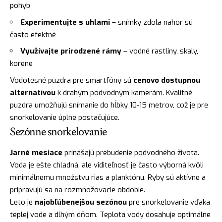
pohyb
Experimentujte s uhlami
– snímky zdola nahor sú
často efektné
Využívajte prirodzené rámy
– vodné rastliny, skaly,
korene
Vodotesné puzdra pre smartfóny sú
cenovo dostupnou
alternatívou
k drahým podvodným kamerám. Kvalitné
puzdra umožňujú snímanie do hĺbky 10-15 metrov, což je pre
snorkelovanie úplne postačujúce.
Sezónne snorkelovanie
Jarné mesiace
prinášajú prebudenie podvodného života.
Voda je ešte chladná, ale viditeľnosť je často výborná kvôli
minimálnemu množstvu rias a planktónu. Ryby sú aktívne a
pripravujú sa na rozmnožovacie obdobie.
Leto je
najobľúbenejšou sezónou
pre snorkelovanie vďaka
teplej vode a dlhým dňom. Teplota vody dosahuje optimálne