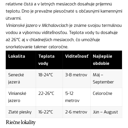
relatívne čistá a v letných mesiacoch dosahuje príjemnú
teplotu. Dno je prevažne piesočnaté s občasnými kamennými
útvarmi.
Vinianské jazero v Michalovciach
je známe svojou termálnou
vodou a výbornou viditeľnosťou. Teplota vody tu dosahuje
až 26°C aj v chladnejších mesiacoch, čo umožňuje
snorkelovanie takmer celoročne.
Lokalita
Teplota
Viditeľnosť
Najlepšie
vody
obdobie
Senecké
18-24°C
3-8 metrov
Máj –
jazerá
September
Vinianské
22-26°C
5-12
Celoročne
jazero
metrov
Zlaté piesky
16-22°C
2-6 metrov
Jún – August
Riečne lokality