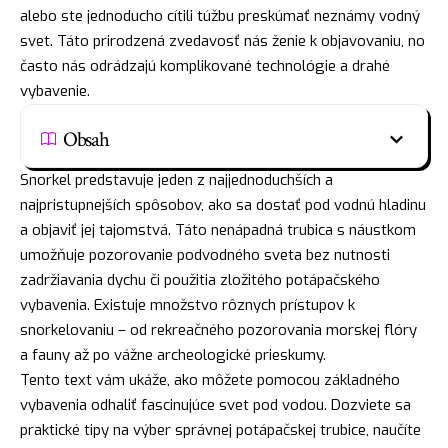
alebo ste jednoducho cítili túžbu preskúmať neznámy vodný
svet. Táto prirodzená zvedavosť nás ženie k objavovaniu, no
často nás odrádzajú komplikované technológie a drahé
vybavenie.
Obsah
Snorkel predstavuje jeden z najjednoduchších a
najpristupnejších spôsobov, ako sa dostať pod vodnú hladinu
a objaviť jej tajomstvá. Táto nenápadná trubica s náustkom
umožňuje pozorovanie podvodného sveta bez nutnosti
zadržiavania dychu či použitia zložitého potápačského
vybavenia. Existuje množstvo rôznych prístupov k
snorkelovaniu – od rekreačného pozorovania morskej flóry
a fauny až po vážne archeologické prieskumy.
Tento text vám ukáže, ako môžete pomocou základného
vybavenia odhaliť fascinujúce svet pod vodou. Dozviete sa
praktické tipy na výber správnej potápačskej trubice, naučíte