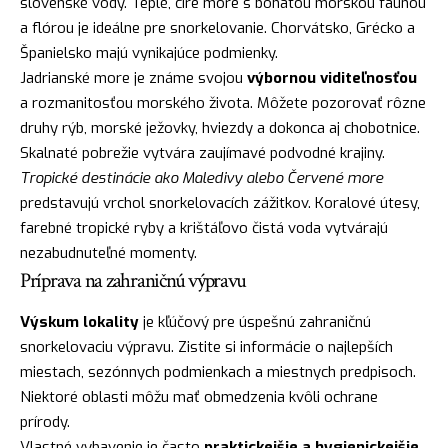
slovenské vody. Teplé, číre more s bohatou morskou faunou
a flórou je ideálne pre snorkelovanie. Chorvátsko, Grécko a
Španielsko majú vynikajúce podmienky.
Jadrianské more je známe svojou
výbornou viditeľnosťou
a rozmanitosťou morského života. Môžete pozorovať rôzne
druhy rýb, morské ježovky, hviezdy a dokonca aj chobotnice.
Skalnaté pobrežie vytvára zaujímavé podvodné krajiny.
Tropické destinácie ako Maledivy alebo Červené more
predstavujú vrchol snorkelovacích zážitkov. Koralové útesy,
farebné tropické ryby a krištáľovo čistá voda vytvárajú
nezabudnuteľné momenty.
Príprava na zahraničnú výpravu
Výskum lokality
je kľúčový pre úspešnú zahraničnú
snorkelovaciu výpravu. Zistite si informácie o najlepších
miestach, sezónnych podmienkach a miestnych predpisoch.
Niektoré oblasti môžu mať obmedzenia kvôli ochrane
prírody.
Vlastné vybavenie je často
praktickejšie a hygienickejšie