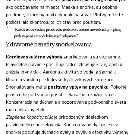
ako požičiavanie na mieste. Maska a snorkel sú osobné
predmety, ktoré by mali dokonale pasovať. Plutvy môžete
požičať, ale skontrolujte ich stav pred použitím.
"Každé nové vodné prostredie je ako otvorenie novej knihy – plnej
prekvapení a neočakávaných objavov."
Zdravotné benefity snorkelovania
Kardiovaskulárne výhody
snorkelovania sú významné.
Pravidelné plávanie posilňuje srdce, zlepšuje krvný obeh a
znižuje krvný tlak. Aeróbna aktivita vo vode je šetrná k
kĺbom a vhodná pre ľudí všetkých vekových kategórií.
Snorkelovanie má aj
pozitívny vplyv na psychiku
. Pokojné
prostredie pod vodou pôsobí relaxačne a znižuje stres.
Koncentrácia na dýchanie a pozorovanie podvodného sveta
má meditačný efekt.
Zlepšenie kapacity pľúc
je prirodzeným dôsledkom
pravidelného snorkelovania. Kontrolované dýchanie cez
snorkel posilňuje dýchacie svaly a zvyšuje efektivitu výmeny