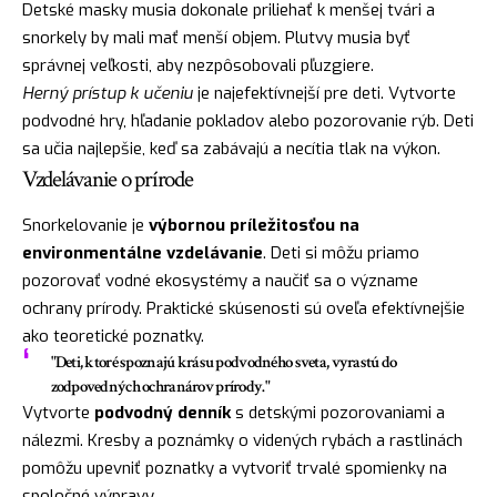
Detské masky musia dokonale priliehať k menšej tvári a
snorkely by mali mať menší objem. Plutvy musia byť
správnej veľkosti, aby nezpôsobovali pľuzgiere.
Herný prístup k učeniu
je najefektívnejší pre deti. Vytvorte
podvodné hry, hľadanie pokladov alebo pozorovanie rýb. Deti
sa učia najlepšie, keď sa zabávajú a necítia tlak na výkon.
Vzdelávanie o prírode
Snorkelovanie je
výbornou príležitosťou na
environmentálne vzdelávanie
. Deti si môžu priamo
pozorovať vodné ekosystémy a naučiť sa o význame
ochrany prírody. Praktické skúsenosti sú oveľa efektívnejšie
ako teoretické poznatky.
"Deti, ktoré spoznajú krásu podvodného sveta, vyrastú do
zodpovedných ochranárov prírody."
Vytvorte
podvodný denník
s detskými pozorovaniami a
nálezmi. Kresby a poznámky o videných rybách a rastlinách
pomôžu upevniť poznatky a vytvoriť trvalé spomienky na
spoločné výpravy.