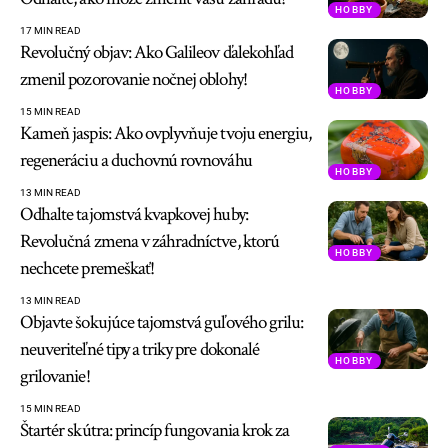
HOBBY
17 MIN READ
Revolučný objav: Ako Galileov ďalekohľad
zmenil pozorovanie nočnej oblohy!
HOBBY
15 MIN READ
Kameň jaspis: Ako ovplyvňuje tvoju energiu,
regeneráciu a duchovnú rovnováhu
HOBBY
13 MIN READ
Odhalte tajomstvá kvapkovej huby:
Revolučná zmena v záhradníctve, ktorú
HOBBY
nechcete premeškať!
13 MIN READ
Objavte šokujúce tajomstvá guľového grilu:
neuveriteľné tipy a triky pre dokonalé
HOBBY
grilovanie!
15 MIN READ
Štartér skútra: princíp fungovania krok za