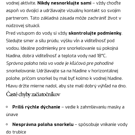
vodnej aktivite.
Nikdy nesnorklujte sami
– vždy choďte
aspoň vo dvojici a udržiavajte vizuálny kontakt so svojím
partnerom. Táto základná zásada môže zachrániť život v
núdzovej situácii.
Pred vstupom do vody si vždy
skontrolujte podmienky
.
Sledujte smer a silu prúdu, výšku vĺn a viditeľnosť pod
vodou. Ideálne podmienky pre snorkelovanie sú pokojná
hladina, dobrá viditeľnosť a teplota vody nad 18°C.
Správna poloha tela vo vode je kľúčová pre pohodlné
snorkelovanie
. Udržiavajte sa na hladine v horizontálnej
polohe, pričom snorkel by mal byť kolmo k vodnej hladine.
Hlavu držte mierne nadol, aby ste mali dobrý výhľad na dno.
Časté chyby začiatočníkov
Príliš rýchle dýchanie
– vedie k zahmlievaniu masky a
únave
Nesprávna poloha snorkelu
– spôsobuje vnikanie vody
do trubice