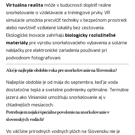
Virtuálna realita
môže v budúcnosti doplniť reálne
snorkelovanie o vzdelávacie a tréningové prvky. VR
simulácie umožnia precvičiť techniky v bezpečnom prostredí
alebo navštíviť vzdialené lokality bez cestovania.
Ekologické inovácie zahŕňajú
biologicky rozložiteľné
materiály
pre výrobu snorkelovacieho vybavenia a solárne
nabíjačky pre elektronické zariadenia používané pri
podvodnom fotografovaní.
Aké je najlepšie obdobie roka pre snorkelovanie na Slovensku?
Najlepšie obdobie je od mája do septembra, keď je voda
dostatočne teplá a svetelné podmienky optimálne. Termálne
jazerá ako Vinianské umožňujú snorkelovanie aj v
chladnejších mesiacoch.
Potrebujem nejaké špeciálne povolenie na snorkelovanie v
slovenských vodách?
Vo väčšine prírodných vodných plôch na Slovensku nie je