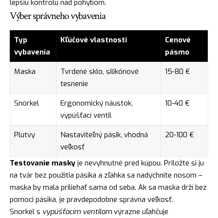
lepšiu kontrolu nad pohybom.
Výber správneho vybavenia
Typ
Kľúčové vlastnosti
Cenové
vybavenia
pásmo
Maska
Tvrdené sklo, silikónové
15-80 €
tesnenie
Snorkel
Ergonomický náustok,
10-40 €
vypúšťací ventil
Plutvy
Nastaviteľný pásik, vhodná
20-100 €
veľkosť
Testovanie masky
je nevyhnutné pred kúpou. Priložte si ju
na tvár bez použitia pásika a zľahka sa nadýchnite nosom –
maska by mala priliehať sama od seba. Ak sa maska drží bez
pomoci pásika, je pravdepodobne správna veľkosť.
Snorkel s
vypúšťacím ventilom
výrazne uľahčuje