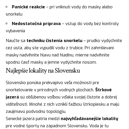
Panické reakcie
– pri vniknutí vody do masky alebo
snorkelu
Nedostatočná príprava
– vstup do vody bez kontroly
vybavenia
Naučte sa
techniku čistenia snorkelu
– prudko vydýchnite
cez ústa, aby ste vypudili vodu z trubice. Pri zahmlievaní
masky nadvihnite hlavu nad hladinu, mierne nadvihnite
spodnú časť masky a jemne vydýchnite nosom.
Najlepšie lokality na Slovensku
Slovensko ponúka prekvapivo veľa možností pre
snorkelovanie v prírodných vodných plochách.
Štrkové
jazerá
sú obľúbenou voľbou vďaka svojej čistote a dobrej
viditeľnosti. Mnohé z nich vznikli ťažbou štrkopiesku a majú
zaujímavú podvodnú topológiu.
Senecké jazerá patria medzi
najvyhľadávanejšie lokality
pre vodné športy na západnom Slovensku. Voda je tu