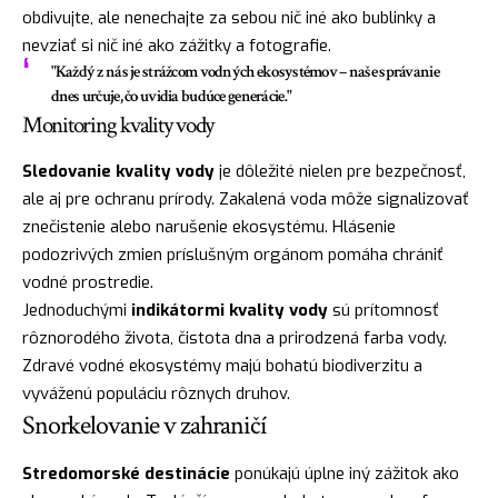
obdivujte, ale nenechajte za sebou nič iné ako bublinky a
nevziať si nič iné ako zážitky a fotografie.
"Každý z nás je strážcom vodných ekosystémov – naše správanie
dnes určuje, čo uvidia budúce generácie."
Monitoring kvality vody
Sledovanie kvality vody
je dôležité nielen pre bezpečnosť,
ale aj pre ochranu prírody. Zakalená voda môže signalizovať
znečistenie alebo narušenie ekosystému. Hlásenie
podozrivých zmien príslušným orgánom pomáha chrániť
vodné prostredie.
Jednoduchými
indikátormi kvality vody
sú prítomnosť
rôznorodého života, čistota dna a prirodzená farba vody.
Zdravé vodné ekosystémy majú bohatú biodiverzitu a
vyváženú populáciu rôznych druhov.
Snorkelovanie v zahraničí
Stredomorské destinácie
ponúkajú úplne iný zážitok ako