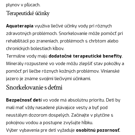
plynov v pľúcach.
Terapeutické účinky
Aquaterapia
využíva liečivé účinky vody pri rôznych
zdravotných problémoch. Snorkelovanie môže pomôcť pri
rehabilitácii po zraneniach, problémoch s chrbtom alebo
chronických bolestiach kĺbov.
Termálne vody majú
dodatočné terapeutické benefity
.
Minerály rozpustené vo vode môžu zlepšiť stav pokožky a
pomôcť pri liečbe rôznych kožných problémov. Vinianské
jazero je známe svojimi liečivými účinkami.
Snorkelovanie s deťmi
Bezpečnosť detí
vo vode má absolútnu prioritu. Deti by
mali mať vždy nasadené plávajúce vesty a byť pod
neustálym dozorom dospelých. Začínajte v plytčine s
pokojnou vodou a postupne zvyšujte hĺbku.
Výber vybavenia pre deti vyžaduje
osobitnú pozornosť
.