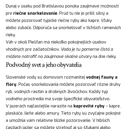
Dunaj v úseku pod Bratislavou ponúka zaujímavé možnosti
pre
riečne snorkelovanie
. Prúd tu nie je príliš silný a
môžete pozorovať typické riečne ryby ako kapre, šťuky
alebo zubáče. Odporúča sa snorkelovať v tichších ramenách
rieky.
Váh v okolí Piešťan má niekoľko pokojnejších úsekov
vhodných pre začiatočníkov.
Voda je tu pomerne čistá a
môžete natrafiť na zaujímavé skalné útvary
na dne rieky.
Podvodný svet a jeho obyvatelia
Slovenské vody sú domovom rozmanitej
vodnej fauny a
flóry
. Počas snorkelovania môžete pozorovať rôzne druhy
rýb, vodných rastlín a drobných živočíchov. Každý typ
vodného prostredia má svoje špecifické obyvateľstvo.
V jazerách najčastejšie narazíte na
kaprovité ryby
– kapre,
pleskáče, lieňe alebo amury. Tieto ryby sú zvyčajne pokojné
a umožnia vám relatívne blízke pozorovanie. V hlbších
častiach jazier sa môžete stretnúť aj so šťukami alebo