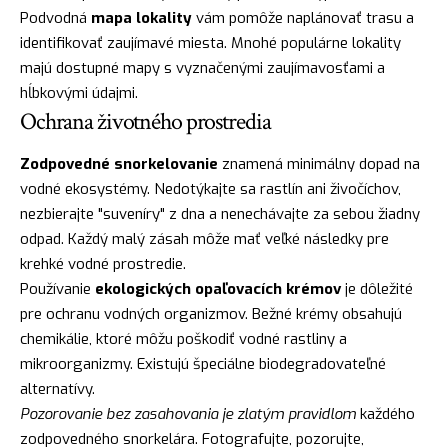
Podvodná
mapa lokality
vám pomôže naplánovať trasu a
identifikovať zaujímavé miesta. Mnohé populárne lokality
majú dostupné mapy s vyznačenými zaujímavosťami a
hĺbkovými údajmi.
Ochrana životného prostredia
Zodpovedné snorkelovanie
znamená minimálny dopad na
vodné ekosystémy. Nedotýkajte sa rastlín ani živočíchov,
nezbierajte "suveníry" z dna a nenechávajte za sebou žiadny
odpad. Každý malý zásah môže mať veľké následky pre
krehké vodné prostredie.
Používanie
ekologických opaľovacích krémov
je dôležité
pre ochranu vodných organizmov. Bežné krémy obsahujú
chemikálie, ktoré môžu poškodiť vodné rastliny a
mikroorganizmy. Existujú špeciálne biodegradovateľné
alternatívy.
Pozorovanie bez zasahovania je zlatým pravidlom
každého
zodpovedného snorkelára. Fotografujte, pozorujte,