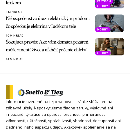
krokom
IT/TECH
HOBBY
8 MIN READ
Nebezpečenstvo úrazu elektrickým prúdom:
čo spôsobuje elektrina v ľudskom tele
HOBBY
10 MIN READ
Šokujúca pravda: Ako vám domáca pekáreň
môže zmeniť život a uľahčiť pečenie chleba!
HOBBY
14 MIN READ
Informácie uvedené na tejto webovej stránke slúžia len na
zábavné účely. Neposkytujeme žiadne záruky, výslovné ani
implicitné, týkajúce sa úplnosti, presnosti, primeranosti,
zákonnosti, užitočnosti, spoľahlivosti, vhodnosti, dostupnosti ani
žiadneho iného aspektu údajov. Akékoľvek spoliehanie sa na