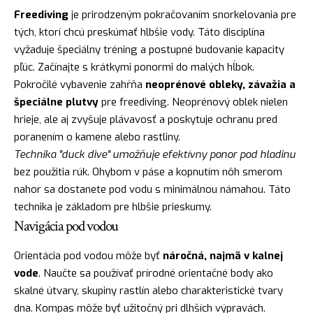
Freediving
je prirodzeným pokračovaním snorkelovania pre
tých, ktorí chcú preskúmať hlbšie vody. Táto disciplína
vyžaduje špeciálny tréning a postupné budovanie kapacity
pľúc. Začínajte s krátkymi ponormi do malých hĺbok.
Pokročilé vybavenie zahŕňa
neoprénové obleky, závažia a
špeciálne plutvy
pre freediving. Neoprénový oblek nielen
hrieje, ale aj zvyšuje plávavosť a poskytuje ochranu pred
poranením o kamene alebo rastliny.
Technika "duck dive" umožňuje efektívny ponor pod hladinu
bez použitia rúk. Ohybom v páse a kopnutím nôh smerom
nahor sa dostanete pod vodu s minimálnou námahou. Táto
technika je základom pre hlbšie prieskumy.
Navigácia pod vodou
Orientácia pod vodou môže byť
náročná, najmä v kalnej
vode
. Naučte sa používať prírodné orientačné body ako
skalné útvary, skupiny rastlín alebo charakteristické tvary
dna. Kompas môže byť užitočný pri dlhších výpravách.