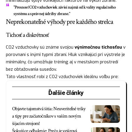
minimalizujú vplyv vonkajších faktorov na výkon zbrane.
"Presnosť CO2 vzduchoviek závisí najmä od kvality regulačného
systému a správnej údržby zbrane."
Neprekonateľné výhody pre každého strelca
Tichosť a diskrétnosť
CO2 vzduchovky sú známe svojou
výnimočnou tichosťou
v
porovnaní s inými typmi zbraní. Hluk vznikajúci pri výstrele je
minimálny, čo umožňuje tréning aj v mestskom prostredí
bez obtažovania susedov.
Táto vlastnosť robí z CO2 vzduchoviek ideálnu voľbu pre:
Ďalšie články
Objavte tajomstvá šitia: Neuveriteľné triky
a tipy pre začiatočníkov s vaším novým
šijacím strojom!
Šokujúce odhalenie: Prečo je vejárová