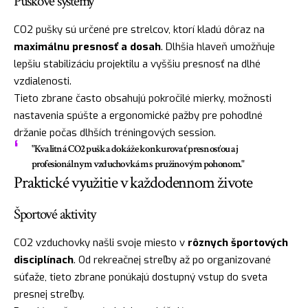
Puškové systémy
CO2 pušky sú určené pre strelcov, ktorí kladú dôraz na
maximálnu presnosť a dosah
. Dlhšia hlaveň umožňuje
lepšiu stabilizáciu projektilu a vyššiu presnosť na dlhé
vzdialenosti.
Tieto zbrane často obsahujú pokročilé mierky, možnosti
nastavenia spúšte a ergonomické pažby pre pohodlné
držanie počas dlhších tréningových session.
"Kvalitná CO2 puška dokáže konkurovať presnosťou aj
profesionálnym vzduchovkám s pružinovým pohonom."
Praktické využitie v každodennom živote
Športové aktivity
CO2 vzduchovky našli svoje miesto v
rôznych športových
disciplínach
. Od rekreačnej streľby až po organizované
súťaže, tieto zbrane ponúkajú dostupný vstup do sveta
presnej streľby.