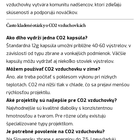
vzduchovky vytvára komunitu nadšencov, ktorí zdieľajú
skúsenosti a podporujú nováčikov.
Často kladené otázky o CO2 vzduchovkách
Ako dlho vydrží jedna CO2 kapsúla?
Štandardná 12g kapsúla umožní približne 40-60 výstrelov, v
závislosti od typu zbrane a vonkajších podmienok. Väčšie
kapsúly môžu vydržať aj niekoľko stoviek výstrelov.
Môžem používať CO2 vzduchovku v zime?
Áno, ale treba počítať s poklesom výkonu pri nízkych
teplotách. CO2 má nižší tlak v chlade, čo sa prejaví menšou
rýchlosťou projektilu.
Aké projektily sú najlepšie pre CO2 vzduchovky?
Najvhodnejšie sú kvalitné diabolky s konzistentnou
hmotnosťou a tvarom. Pre rôzne účely existujú
špecializované typy projektilom.
Je potrebné povolenie na CO2 vzduchovku?
Na Slovensku zbrane s energiou do 7,5 J nevyžadujú