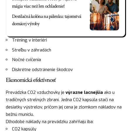
mágia viac než len ochladenie!
Destilačná kolóna na pálenku: tajomstvá
domácej výroby
Tréning v interiéri
Streľbu v záhradách
Nočné cvičenia
Diskrétne odstránenie škodcov
Ekonomická efektívnosť
Prevádzka CO2 vzduchovky je
výrazne lacnejšia
ako u
tradičných strelných zbraní. Jedna CO2 kapsúla stačí na
desiatky výstrelov, pričom jej cena je zlomkom nákladov na
bežnú muníciu.
Dlhodobé náklady na prevádzku zahŕňajú iba:
CO2 kapsúly