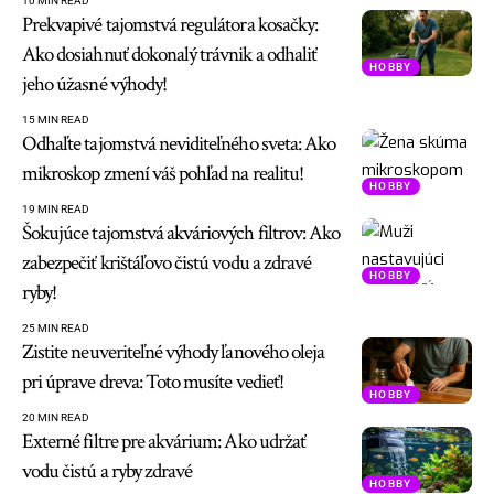
10 MIN READ
Prekvapivé tajomstvá regulátora kosačky:
Ako dosiahnuť dokonalý trávnik a odhaliť
HOBBY
jeho úžasné výhody!
15 MIN READ
Odhaľte tajomstvá neviditeľného sveta: Ako
mikroskop zmení váš pohľad na realitu!
HOBBY
19 MIN READ
Šokujúce tajomstvá akváriových filtrov: Ako
zabezpečiť krištáľovo čistú vodu a zdravé
HOBBY
ryby!
25 MIN READ
Zistite neuveriteľné výhody ľanového oleja
pri úprave dreva: Toto musíte vedieť!
HOBBY
20 MIN READ
Externé filtre pre akvárium: Ako udržať
vodu čistú a ryby zdravé
HOBBY