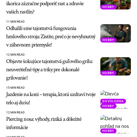
škorica zázračne podporiť rast a zdravie
HOBBY
vašich rastlín?
11 MIN READ
Odhalili sme tajomstvá fungovania
hmlového stroja: Zistite, prečo je nevyhnutný
HOBBY
v zábavnom priemysle!
12 MIN READ
Objavte šokujúce tajomstvá guľového grilu:
neuveriteľné tipy a triky pre dokonalé
HOBBY
grilovanie!
15 MIN READ
Jazdenie na koni – terapia, ktorá uzdraví tvoje
telo aj dušu!
DOVOLENKA
HOBBY
12 MIN READ
Piercing nosa: výhody, riziká a dôležité
informácie
HOBBY