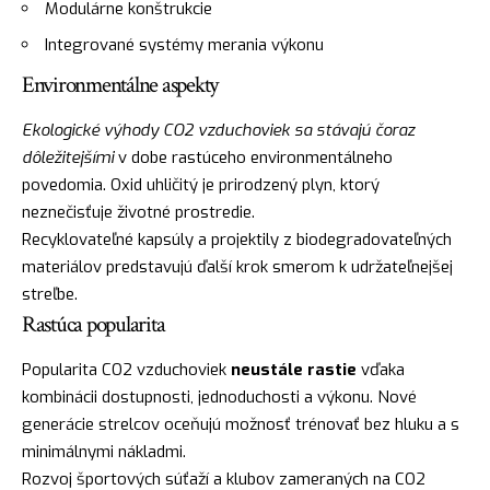
Modulárne konštrukcie
Integrované systémy merania výkonu
Environmentálne aspekty
Ekologické výhody CO2 vzduchoviek sa stávajú čoraz
dôležitejšími
v dobe rastúceho environmentálneho
povedomia. Oxid uhličitý je prirodzený plyn, ktorý
neznečisťuje životné prostredie.
Recyklovateľné kapsúly a projektily z biodegradovateľných
materiálov predstavujú ďalší krok smerom k udržateľnejšej
streľbe.
Rastúca popularita
Popularita CO2 vzduchoviek
neustále rastie
vďaka
kombinácii dostupnosti, jednoduchosti a výkonu. Nové
generácie strelcov oceňujú možnosť trénovať bez hluku a s
minimálnymi nákladmi.
Rozvoj športových súťaží a klubov zameraných na CO2