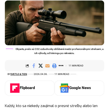
Objavte, prečo sú CO2 vzduchovky obľúbené medzi profesionálnymi strelcami, a
ich výhody, od tréningu po rekreáciu.
11 MIN READ
BY
SVETLO & TIEN
2026.04.06.
11 MIN READ
Flipboard
Google News
Každý, kto sa niekedy zaujímal o presné streľby alebo len