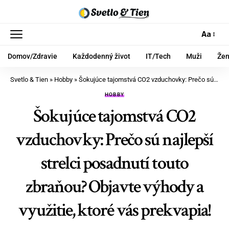
Aa
Domov/Zdravie
Každodenný život
IT/Tech
Muži
Že
Svetlo & Tien
»
Hobby
»
Šokujúce tajomstvá CO2 vzduchovky: Prečo sú najlepší strelci posadnutí touto zbraňou? Objavte výhody a využitie, ktoré vás prekvapia!
HOBBY
Šokujúce tajomstvá CO2
vzduchovky: Prečo sú najlepší
strelci posadnutí touto
zbraňou? Objavte výhody a
využitie, ktoré vás prekvapia!