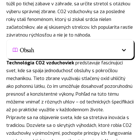
túžil po tichej zábave v záhrade, sa určite stretol s otázkou
výberu správnej zbrane. CO2 vzduchovky sa za posledné
roky stali fenoménom, ktorý si získal srdcia nielen
začiatočníkov, ale aj skúsených strelcov. Ich popularita rastie
závratnou rýchlosťou a nie je to náhoda.
Obsah
Technológia CO2 vzduchoviek
predstavuje fascinujúci
svet, kde sa spája jednoduchosť obsluhy s pokročilou
mechanikou. Tieto zbrane využívajú stlačený oxid uhličitý
ako pohonnú látku, čo im umožňuje dosahovať pozoruhodnú
presnosť a konzistentné výkony. Pohľad na túto tému
môžeme vnímať z rôznych uhlov – od technických špecifikácií
až po praktické využitie v každodennom živote.
Pripravte sa na objavenie sveta, kde sa stretáva inovácia s
tradíciou. Dozviete sa o skrytých výhodách, ktoré robia CO2
vzduchovky výnimočnými, pochopíte princípy ich fungovania