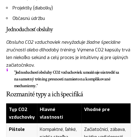
Projektily (diabolky)
Občasnú údržbu
Jednoduchosť obsluhy
Obsluha CO2 vzduchoviek nevyžaduje žiadne špeciálne
zručnosti alebo dlhodobý tréning.
Výmena CO2 kapsúly trvá
len niekoľko sekúnd a celý proces je intuitívny aj pre úplných
začiatočníkov.
"Jednoduchosť obsluhy CO2 vzduchoviek umožňuje sústrediť sa
na samotný tréning presnosti namiesto na komplikované
mechanizmy."
Rozmanité typy a ich špecifiká
Typ CO2
Hlavné
Vhodné pre
vzduchovky
vlastnosti
Pištole
Kompaktné, ľahké,
Začiatočníci, zábava,
rýchla streľba
krátke vzdialenosti