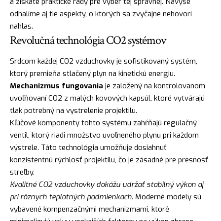
a získate praktické rady pre výber tej správnej. Navyše
odhalíme aj tie aspekty, o ktorých sa zvyčajne nehovorí
nahlas.
Revolučná technológia CO2 systémov
Srdcom každej CO2 vzduchovky je sofistikovaný systém,
ktorý premieňa stlačený plyn na kinetickú energiu.
Mechanizmus fungovania
je založený na kontrolovanom
uvoľňovaní CO2 z malých kovových kapsúl, ktoré vytvárajú
tlak potrebný na vystrelenie projektilu.
Kľúčové komponenty tohto systému zahŕňajú regulačný
ventil, ktorý riadi množstvo uvoľneného plynu pri každom
výstrele. Táto technológia umožňuje dosiahnuť
konzistentnú rýchlosť projektilu, čo je zásadné pre presnosť
streľby.
Kvalitné CO2 vzduchovky dokážu udržať stabilný výkon aj
pri rôznych teplotných podmienkach.
Moderné modely sú
vybavené kompenzačnými mechanizmami, ktoré