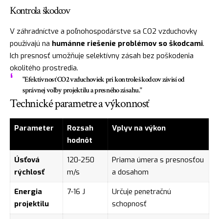
Kontrola škodcov
V záhradníctve a poľnohospodárstve sa CO2 vzduchovky
používajú na
humánne riešenie problémov so škodcami
.
Ich presnosť umožňuje selektívny zásah bez poškodenia
okolitého prostredia.
"Efektívnosť CO2 vzduchoviek pri kontrole škodcov závisí od
správnej voľby projektilu a presného zásahu."
Technické parametre a výkonnosť
Parameter
Rozsah
Vplyv na výkon
hodnôt
Úsťová
120-250
Priama úmera s presnosťou
rýchlosť
m/s
a dosahom
Energia
7-16 J
Určuje penetračnú
projektilu
schopnosť