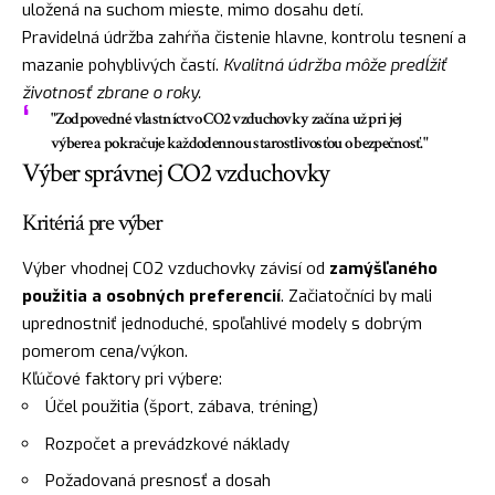
uložená na suchom mieste, mimo dosahu detí.
Pravidelná údržba zahŕňa čistenie hlavne, kontrolu tesnení a
mazanie pohyblivých častí.
Kvalitná údržba môže predĺžiť
životnosť zbrane o roky.
"Zodpovedné vlastníctvo CO2 vzduchovky začína už pri jej
výbere a pokračuje každodennou starostlivosťou o bezpečnosť."
Výber správnej CO2 vzduchovky
Kritériá pre výber
Výber vhodnej CO2 vzduchovky závisí od
zamýšľaného
použitia a osobných preferencií
. Začiatočníci by mali
uprednostniť jednoduché, spoľahlivé modely s dobrým
pomerom cena/výkon.
Kľúčové faktory pri výbere:
Účel použitia (šport, zábava, tréning)
Rozpočet a prevádzkové náklady
Požadovaná presnosť a dosah