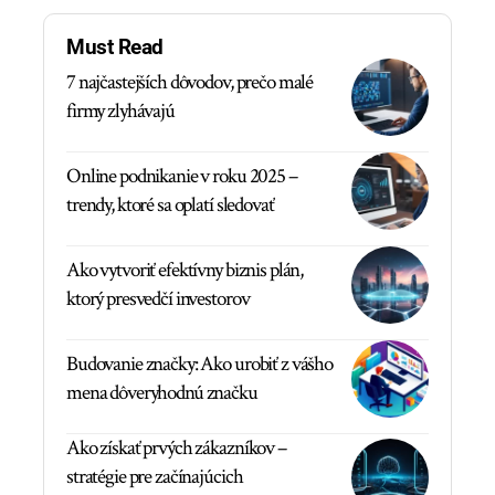
Must Read
7 najčastejších dôvodov, prečo malé
firmy zlyhávajú
Online podnikanie v roku 2025 –
trendy, ktoré sa oplatí sledovať
Ako vytvoriť efektívny biznis plán,
ktorý presvedčí investorov
Budovanie značky: Ako urobiť z vášho
mena dôveryhodnú značku
Ako získať prvých zákazníkov –
stratégie pre začínajúcich