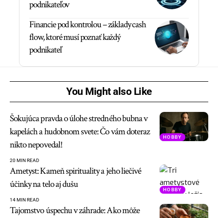
podnikateľov
Financie pod kontrolou – základy cash
flow, ktoré musí poznať každý
podnikateľ
You Might also Like
Šokujúca pravda o úlohe stredného bubna v
kapelách a hudobnom svete: Čo vám doteraz
HOBBY
nikto nepovedal!
20 MIN READ
Ametyst: Kameň spirituality a jeho liečivé
účinky na telo aj dušu
HOBBY
14 MIN READ
Tajomstvo úspechu v záhrade: Ako môže