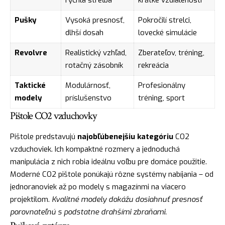
Pušky
Vysoká presnosť,
Pokročilí strelci,
dlhší dosah
lovecké simulácie
Revolvre
Realistický vzhľad,
Zberateľov, tréning,
rotačný zásobník
rekreácia
Taktické
Modulárnosť,
Profesionálny
modely
príslušenstvo
tréning, sport
Pištole CO2 vzduchovky
Pištole predstavujú
najobľúbenejšiu kategóriu
CO2
vzduchoviek. Ich kompaktné rozmery a jednoduchá
manipulácia z nich robia ideálnu voľbu pre domáce použitie.
Moderné CO2 pištole ponúkajú rôzne systémy nabíjania – od
jednoranoviek až po modely s magazínmi na viacero
projektilom.
Kvalitné modely dokážu dosiahnuť presnosť
porovnateľnú s podstatne drahšími zbraňami.