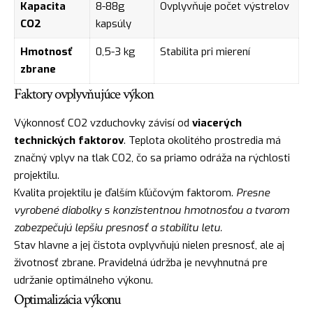
Kapacita
8-88g
Ovplyvňuje počet výstrelov
CO2
kapsúly
Hmotnosť
0,5-3 kg
Stabilita pri mierení
zbrane
Faktory ovplyvňujúce výkon
Výkonnosť CO2 vzduchovky závisí od
viacerých
technických faktorov
. Teplota okolitého prostredia má
značný vplyv na tlak CO2, čo sa priamo odráža na rýchlosti
projektilu.
Kvalita projektilu je ďalším kľúčovým faktorom.
Presne
vyrobené diabolky s konzistentnou hmotnosťou a tvarom
zabezpečujú lepšiu presnosť a stabilitu letu.
Stav hlavne a jej čistota ovplyvňujú nielen presnosť, ale aj
životnosť zbrane. Pravidelná údržba je nevyhnutná pre
udržanie optimálneho výkonu.
Optimalizácia výkonu