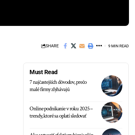
SHARE
9 MIN READ
Must Read
7 najčastejších dôvodov, prečo
malé firmy zlyhávajú
Online podnikanie v roku 2025 –
trendy, ktoré sa oplatí sledovať