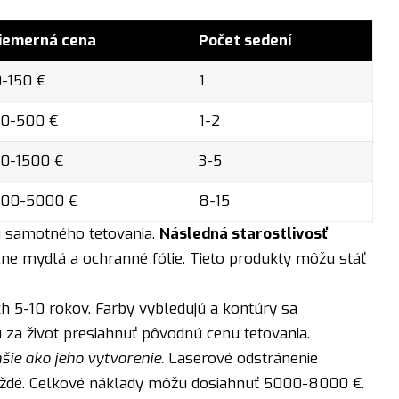
iemerná cena
Počet sedení
-150 €
1
0-500 €
1-2
0-1500 €
3-5
00-5000 €
8-15
u samotného tetovania.
Následná starostlivosť
lne mydlá a ochranné fólie. Tieto produkty môžu stáť
 5-10 rokov. Farby vybledujú a kontúry sa
za život presiahnuť pôvodnú cenu tetovania.
šie ako jeho vytvorenie.
Laserové odstránenie
aždé. Celkové náklady môžu dosiahnuť 5000-8000 €.