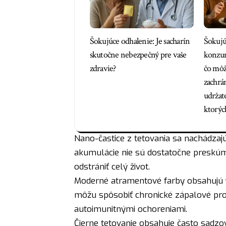
Šokujúce odhalenie: Je sacharín
Šokujú
skutočne nebezpečný pre vaše
konzum
zdravie?
čo môže
zachrá
udržate
ktorýc
Nano-častice z tetovania sa nachádzajú
akumulácie nie sú dostatočne preskúma
odstrániť celý život.
Moderné atramentové farby obsahujú
môžu spôsobiť chronické zápalové proc
autoimunitnými ochoreniami.
Čierne tetovanie obsahuje často sadz