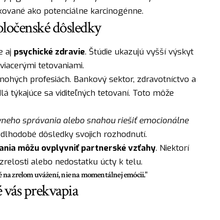
ikované ako potenciálne karcinogénne.
oločenské dôsledky
e aj
psychické zdravie
. Štúdie ukazujú vyšší výskyt
viacerými tetovaniami.
nohých profesiách. Bankový sektor, zdravotníctvo a
lá týkajúce sa viditeľných tetovaní. Toto môže
neho správania alebo snahou riešiť emocionálne
 dlhodobé dôsledky svojich rozhodnutí.
ania môžu ovplyvniť partnerské vzťahy
. Niektorí
zrelosti alebo nedostatku úcty k telu.
é na zrelom uvážení, nie na momentálnej emócii."
 vás prekvapia