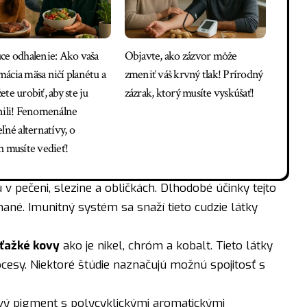
ce odhalenie: Ako vaša
Objavte, ako zázvor môže
ácia mäsa ničí planétu a
zmeniť váš krvný tlak! Prírodný
te urobiť, aby ste ju
zázrak, ktorý musíte vyskúšať!
nili! Fenomenálne
ľné alternatívy, o
h musíte vedieť!
 v pečeni, slezine a obličkách. Dlhodobé účinky tejto
né. Imunitný systém sa snaží tieto cudzie látky
ťažké kovy
ako je nikel, chróm a kobalt. Tieto látky
esy. Niektoré štúdie naznačujú možnú spojitosť s
ový pigment s polycyklickými aromatickými