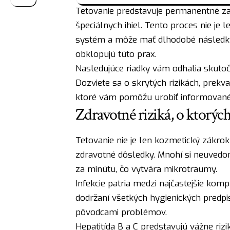
Tetovanie predstavuje permanentné za
špeciálnych ihiel. Tento proces nie je 
systém a môže mať dlhodobé následky.
obklopujú túto prax.
Nasledujúce riadky vám odhalia skutoč
Dozviete sa o skrytých rizikách, prekv
ktoré vám pomôžu urobiť informované
Zdravotné riziká, o ktorýc
Tetovanie nie je len kozmetický zákrok
zdravotné dôsledky. Mnohí si neuvedom
za minútu, čo vytvára mikrotraumy.
Infekcie patria medzi najčastejšie kompl
dodržaní všetkých hygienických predpis
pôvodcami problémov.
Hepatitída B a C predstavujú vážne rizik