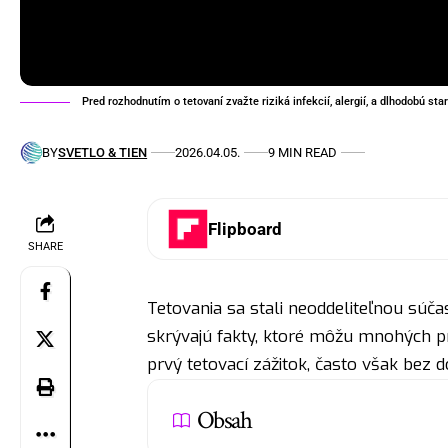
Pred rozhodnutím o tetovaní zvažte riziká infekcií, alergií, a dlhodobú sta
BY
SVETLO & TIEN
2026.04.05.
9 MIN READ
Flipboard
SHARE
Tetovania sa stali neoddeliteľnou súč
skrývajú fakty, ktoré môžu mnohých pre
prvý tetovací zážitok, často však bez 
Obsah