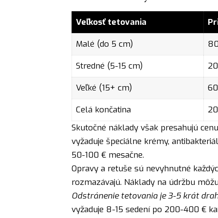
Veľkosť tetovania
Pr
Malé (do 5 cm)
80
Stredné (5-15 cm)
20
Veľké (15+ cm)
60
Celá končatina
20
Skutočné náklady však presahujú cen
vyžaduje špeciálne krémy, antibakteriá
50-100 € mesačne.
Opravy a retuše sú nevyhnutné každých
rozmazávajú. Náklady na údržbu môžu 
Odstránenie tetovania je 3-5 krát drah
vyžaduje 8-15 sedení po 200-400 € k