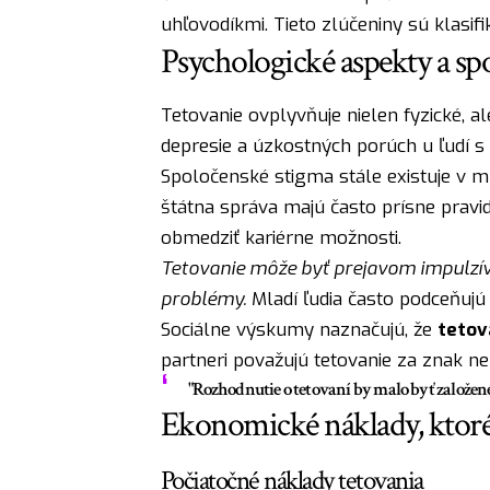
uhľovodíkmi. Tieto zlúčeniny sú klasif
Psychologické aspekty a sp
Tetovanie ovplyvňuje nielen fyzické, al
depresie a úzkostných porúch u ľudí s 
Spoločenské stigma stále existuje v m
štátna správa majú často prísne pravid
obmedziť kariérne možnosti.
Tetovanie môže byť prejavom impulzív
problémy.
Mladí ľudia často podceňujú
Sociálne výskumy naznačujú, že
tetov
partneri považujú tetovanie za znak ne
"Rozhodnutie o tetovaní by malo byť založen
Ekonomické náklady, ktoré
Počiatočné náklady tetovania