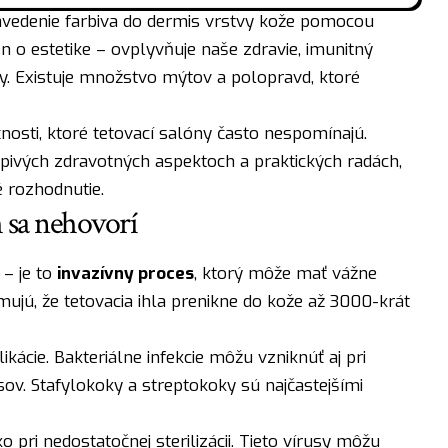
vedenie farbiva do dermis vrstvy kože pomocou
len o estetike – ovplyvňuje naše zdravie, imunitný
 Existuje množstvo mýtov a polopravd, ktoré
nosti, ktoré tetovací salóny často nespomínajú.
apivých zdravotných aspektoch a praktických radách,
 rozhodnutie.
h sa nehovorí
 – je to
invazívny proces
, ktorý môže mať vážne
ujú, že tetovacia ihla prenikne do kože až 3000-krát
ikácie. Bakteriálne infekcie môžu vzniknúť aj pri
ov. Stafylokoky a streptokoky sú najčastejšími
o pri nedostatočnej sterilizácii. Tieto vírusy môžu