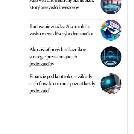
Ako vytvoriť efektívny biznis plán,
ktorý presvedčí investorov
Budovanie značky: Ako urobiť z
vášho mena dôveryhodnú značku
Ako získať prvých zákazníkov –
stratégie pre začínajúcich
podnikateľov
Financie pod kontrolou – základy
cash flow, ktoré musí poznať každý
podnikateľ