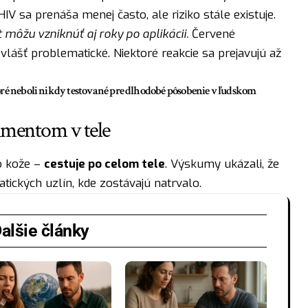
IV sa prenáša menej často, ale riziko stále existuje.
 môžu vzniknúť aj roky po aplikácii.
Červené
ášť problematické. Niektoré reakcie sa prejavujú až
oré neboli nikdy testované pre dlhodobé pôsobenie v ľudskom
mmentom v tele
o kože –
cestuje po celom tele
. Výskumy ukázali, že
tických uzlín, kde zostávajú natrvalo.
alšie články