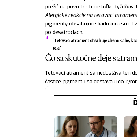
prežiť na povrchoch niekoľko týždňov. H
Alergické reakcie na tetovací atrament
pigmenty obsahujúce kadmium sú obzvl
po desaťročiach.
"Tetovací atrament obsahuje chemikálie, kt
tele."
Čo sa skutočne deje s atra
Tetovací atrament sa nedostáva len d
častice pigmentu sa dostávajú do lymfa
Ď