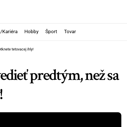
/Kariéra
Hobby
Šport
Tovar
knete tetovacej ihly!
edieť predtým, než sa
!