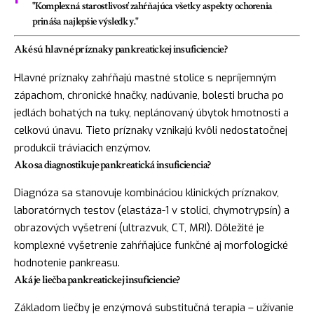
"Komplexná starostlivosť zahŕňajúca všetky aspekty ochorenia
prináša najlepšie výsledky."
Aké sú hlavné príznaky pankreatickej insuficiencie?
Hlavné príznaky zahŕňajú mastné stolice s nepríjemným
zápachom, chronické hnačky, nadúvanie, bolesti brucha po
jedlách bohatých na tuky, neplánovaný úbytok hmotnosti a
celkovú únavu. Tieto príznaky vznikajú kvôli nedostatočnej
produkcii tráviacich enzýmov.
Ako sa diagnostikuje pankreatická insuficiencia?
Diagnóza sa stanovuje kombináciou klinických príznakov,
laboratórnych testov (elastáza-1 v stolici, chymotrypsín) a
obrazových vyšetrení (ultrazvuk, CT, MRI). Dôležité je
komplexné vyšetrenie zahŕňajúce funkčné aj morfologické
hodnotenie pankreasu.
Aká je liečba pankreatickej insuficiencie?
Základom liečby je enzýmová substitučná terapia – užívanie