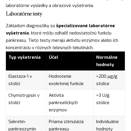
laboratórne výsledky a obrazové vyšetrenia.
Laboratórne testy
Základom diagnostiky sú
špecializované laboratórne
vyšetrenia
, ktoré môžu odhaliť nedostatočnú funkciu
pankreasu. Tieto testy merajú aktivitu enzýmov alebo ich
koncentráciu v rôznych telesných tekutinách.
Typ vyšetrenia
Účel
Normálne
hodnoty
Elastáza-1 v
Hodnotenie
>200 μg/g
stolici
exokrinnej funkcie
stolice
Chymotrypsín v
Aktivita
>3 U/g
stolici
pankreatických
stolice
enzýmov
Sekretín-
Priama stimulácia
Individuálne
pankreozymin
pankreasu
hodnoty