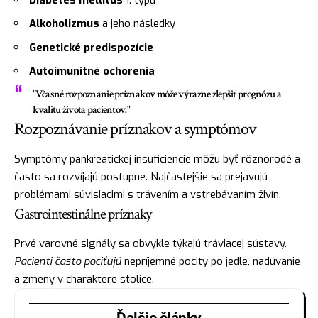
Alkoholizmus
a jeho následky
Genetické predispozície
Autoimunitné ochorenia
"Včasné rozpoznanie príznakov môže výrazne zlepšiť prognózu a
kvalitu života pacientov."
Rozpoznávanie príznakov a symptómov
Symptómy pankreatickej insuficiencie môžu byť rôznorodé a
často sa rozvíjajú postupne. Najčastejšie sa prejavujú
problémami súvisiacimi s trávením a vstrebávaním živín.
Gastrointestinálne príznaky
Prvé varovné signály sa obvykle týkajú tráviacej sústavy.
Pacienti často pociťujú
nepríjemné pocity po jedle, nadúvanie
a zmeny v charaktere stolice.