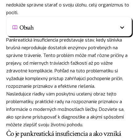
nedokáže správne starať o svoju úlohu, celý organizmus to
pocíti.
Obsah
Pankreatická insuficiencia predstavuje stav, kedy slinivka
brušná neprodukuje dostatok enzýmov potrebných na
správne trávenie. Tento problém môže mať rôzne príčiny a
prejavy, od miernych tráviacich ťažkostí až po vážne
zdravotné komplikácie. Pohľad na túto problematiku si
vyžaduje komplexný prístup zahŕňajúci pochopenie príčin,
rozpoznanie príznakov a efektívne riešenia.
Nasledujúce riadky vám poskytnú ucelený obraz tejto
problematiky, praktické rady na rozpoznanie príznakov a
informácie o moderných možnostiach liečby. Dozviete sa,
ako správne pristupovať k diagnostike a akými spôsobmi
môžete zlepšiť svoju životnú pohodu.
Čo je pankreatická insuficiencia a ako vzniká