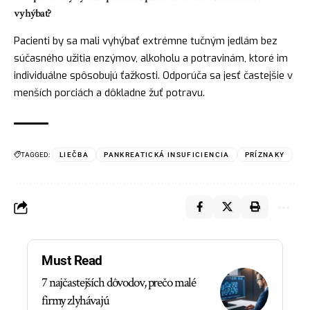
vyhýbať?
Pacienti by sa mali vyhýbať extrémne tučným jedlám bez
súčasného užitia enzýmov, alkoholu a potravinám, ktoré im
individuálne spôsobujú ťažkosti. Odporúča sa jesť častejšie v
menších porciách a dôkladne žuť potravu.
TAGGED:
LIEČBA
PANKREATICKÁ INSUFICIENCIA
PRÍZNAKY
Must Read
7 najčastejších dôvodov, prečo malé
firmy zlyhávajú