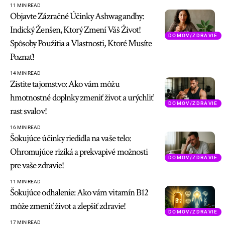
11 MIN READ
Objavte Zázračné Účinky Ashwagandhy:
Indický Ženšen, Ktorý Zmení Váš Život!
DOMOV/ZDRAVIE
Spôsoby Použitia a Vlastnosti, Ktoré Musíte
Poznať!
14 MIN READ
Zistite tajomstvo: Ako vám môžu
hmotnostné doplnky zmeniť život a urýchliť
DOMOV/ZDRAVIE
rast svalov!
16 MIN READ
Šokujúce účinky riedidla na vaše telo:
Ohromujúce riziká a prekvapivé možnosti
DOMOV/ZDRAVIE
pre vaše zdravie!
11 MIN READ
Šokujúce odhalenie: Ako vám vitamín B12
môže zmeniť život a zlepšiť zdravie!
DOMOV/ZDRAVIE
17 MIN READ