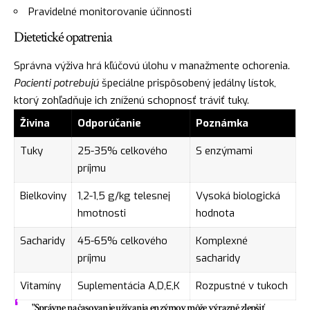
Pravidelné monitorovanie účinnosti
Dietetické opatrenia
Správna výživa hrá kľúčovú úlohu v manažmente ochorenia.
Pacienti potrebujú
špeciálne prispôsobený jedálny lístok,
ktorý zohľadňuje ich zníženú schopnosť tráviť tuky.
Živina
Odporúčanie
Poznámka
Tuky
25-35% celkového
S enzýmami
príjmu
Bielkoviny
1,2-1,5 g/kg telesnej
Vysoká biologická
hmotnosti
hodnota
Sacharidy
45-65% celkového
Komplexné
príjmu
sacharidy
Vitamíny
Suplementácia A,D,E,K
Rozpustné v tukoch
"Správne načasovanie užívania enzýmov môže výrazně zlepšiť