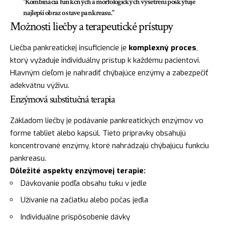
"Kombinácia funkčných a morfologických vyšetrení poskytuje
najlepší obraz o stave pankreasu."
Možnosti liečby a terapeutické prístupy
Liečba pankreatickej insuficiencie je
komplexný proces
,
ktorý vyžaduje individuálny prístup k každému pacientovi.
Hlavným cieľom je nahradiť chýbajúce enzýmy a zabezpečiť
adekvátnu výživu.
Enzýmová substitučná terapia
Základom liečby je podávanie pankreatických enzýmov vo
forme tabliet alebo kapsúl. Tieto prípravky obsahujú
koncentrované enzýmy, ktoré nahrádzajú chýbajúcu funkciu
pankreasu.
Dôležité aspekty enzýmovej terapie:
Dávkovanie podľa obsahu tuku v jedle
Užívanie na začiatku alebo počas jedla
Individuálne prispôsobenie dávky