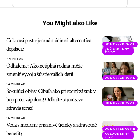
You Might also Like
Cukrová pasta: jemná a účinná alternatíva
DOMOV/ZDRAVIE
depilácie
KAŽDODENNÝ
ŽIVOT
7 MIN READ
Odhalenie: Ako neúplná rodina môže
zmeniť vývoj a šťastie vašich detí!
DOMOV/ZDRAVIE
14 MIN READ
Šokujúci objav: Cibuľa ako prírodný zázrak v
boji proti zápalom! Odhaľte tajomstvo
DOMOV/ZDRAVIE
zdravia teraz!
16 MIN READ
Voda s medom: priaznivé účinky a zdravotné
DOMOV/ZDRAVIE
benefity
KAŽDODENNÝ
ŽIVOT