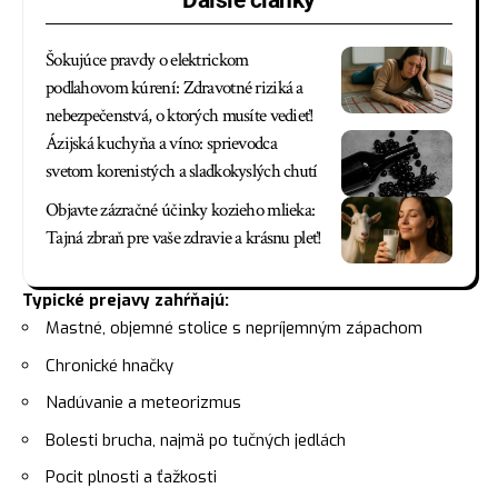
Ďalšie články
Šokujúce pravdy o elektrickom
podlahovom kúrení: Zdravotné riziká a
nebezpečenstvá, o ktorých musíte vedieť!
Ázijská kuchyňa a víno: sprievodca
svetom korenistých a sladkokyslých chutí
Objavte zázračné účinky kozieho mlieka:
Tajná zbraň pre vaše zdravie a krásnu pleť!
Typické prejavy zahŕňajú:
Mastné, objemné stolice s nepríjemným zápachom
Chronické hnačky
Nadúvanie a meteorizmus
Bolesti brucha, najmä po tučných jedlách
Pocit plnosti a ťažkosti