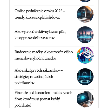
Online podnikanie v roku 2025 –
trendy, ktoré sa oplatí sledovať
Ako vytvoriť efektívny biznis plán,
ktorý presvedčí investorov
Budovanie značky: Ako urobiť z vášho
mena dôveryhodnú značku
Ako získať prvých zákazníkov –
stratégie pre začínajúcich
podnikateľov
Financie pod kontrolou – základy cash
flow, ktoré musí poznať každý
podnikateľ