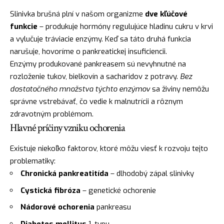
Slinivka brušná plní v našom organizme
dve kľúčové
funkcie
– produkuje hormóny regulujúce hladinu cukru v krvi
a vylučuje tráviacie enzýmy. Keď sa táto druhá funkcia
narušuje, hovoríme o pankreatickej insuficiencii.
Enzýmy produkované pankreasem sú nevyhnutné na
rozloženie tukov, bielkovín a sacharidov z potravy.
Bez
dostatočného množstva týchto enzýmov
sa živiny nemôžu
správne vstrebávať, čo vedie k malnutrícii a rôznym
zdravotným problémom.
Hlavné príčiny vzniku ochorenia
Existuje niekoľko faktorov, ktoré môžu viesť k rozvoju tejto
problematiky:
Chronická pankreatitída
– dlhodobý zápal slinivky
Cystická fibróza
– genetické ochorenie
Nádorové ochorenia
pankreasu
Diabetes mellitus
1. typu