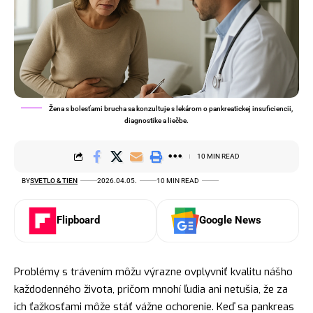
Žena s bolesťami brucha sa konzultuje s lekárom o pankreatickej insuficiencii,
diagnostike a liečbe.
10 MIN READ
BY
SVETLO & TIEN
2026.04.05.
10 MIN READ
Flipboard
Google News
Problémy s trávením môžu výrazne ovplyvniť kvalitu nášho
každodenného života, pričom mnohí ľudia ani netušia, že za
ich ťažkosťami môže stáť vážne ochorenie. Keď sa pankreas