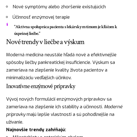
Nové symptómy alebo zhoršenie existujúcich
Účinnosť enzýmovej terapie
"Aktívna spolupráca pacienta s lekárskym tímom je kľúčom k
úspešnej liečbe."
Nové trendy v liečbe a výskum
Moderná medicína neustále hľadá nové a efektívnejšie
spôsoby liečby pankreatickej insuficiencie. Výskum sa
zameriava na zlepšenie kvality života pacientov a
minimalizáciu vedľajších účinkov.
Inovatívne enzýmové prípravky
Vývoj nových formulácií enzýmových prípravkov sa
zameriava na zlepšenie ich stability a účinnosti.
Moderné
prípravky
majú lepšie vlastnosti a sú pohodlnejšie na
užívanie.
Najnovšie trendy zahŕňajú: