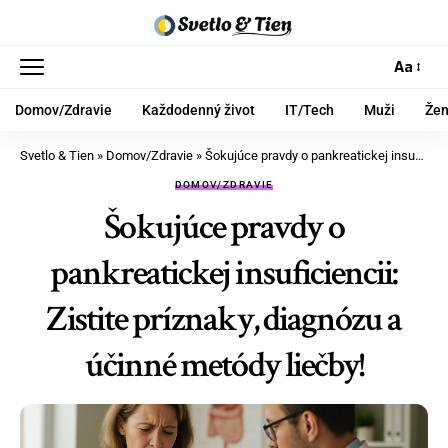
Aa
Domov/Zdravie
Každodenný život
IT/Tech
Muži
Že
Svetlo & Tien
»
Domov/Zdravie
»
Šokujúce pravdy o pankreatickej insuficiencii: Zistite príznaky, diagnózu a účinné metódy liečby!
DOMOV/ZDRAVIE
Šokujúce pravdy o
pankreatickej insuficiencii:
Zistite príznaky, diagnózu a
účinné metódy liečby!