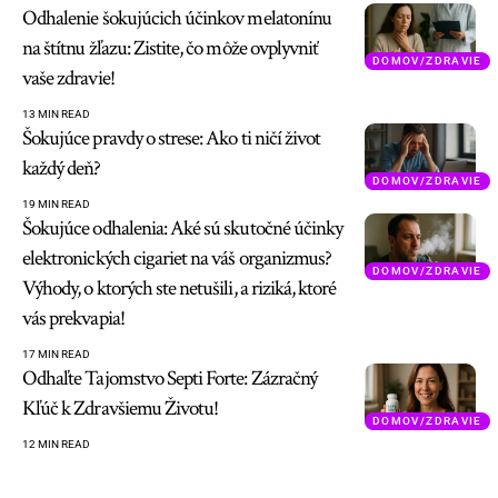
Odhalenie šokujúcich účinkov melatonínu
na štítnu žľazu: Zistite, čo môže ovplyvniť
DOMOV/ZDRAVIE
vaše zdravie!
13 MIN READ
Šokujúce pravdy o strese: Ako ti ničí život
každý deň?
DOMOV/ZDRAVIE
19 MIN READ
Šokujúce odhalenia: Aké sú skutočné účinky
elektronických cigariet na váš organizmus?
DOMOV/ZDRAVIE
Výhody, o ktorých ste netušili, a riziká, ktoré
vás prekvapia!
17 MIN READ
Odhaľte Tajomstvo Septi Forte: Zázračný
Kľúč k Zdravšiemu Životu!
DOMOV/ZDRAVIE
12 MIN READ