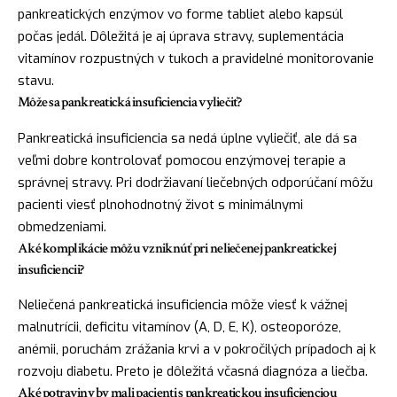
pankreatických enzýmov vo forme tabliet alebo kapsúl
počas jedál. Dôležitá je aj úprava stravy, suplementácia
vitamínov rozpustných v tukoch a pravidelné monitorovanie
stavu.
Môže sa pankreatická insuficiencia vyliečiť?
Pankreatická insuficiencia sa nedá úplne vyliečiť, ale dá sa
veľmi dobre kontrolovať pomocou enzýmovej terapie a
správnej stravy. Pri dodržiavaní liečebných odporúčaní môžu
pacienti viesť plnohodnotný život s minimálnymi
obmedzeniami.
Aké komplikácie môžu vzniknúť pri neliečenej pankreatickej
insuficiencii?
Neliečená pankreatická insuficiencia môže viesť k vážnej
malnutrícii, deficitu vitamínov (A, D, E, K), osteoporóze,
anémii, poruchám zrážania krvi a v pokročilých prípadoch aj k
rozvoju diabetu. Preto je dôležitá včasná diagnóza a liečba.
Aké potraviny by mali pacienti s pankreatickou insuficienciou