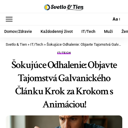
Aa
Domov/Zdravie
Každodenný život
IT/Tech
Muži
Že
Svetlo & Tien
»
IT/Tech
»
Šokujúce Odhalenie: Objavte Tajomstvá Galvanického Článku Krok za Krokom s Animáciou!
IT/TECH
Šokujúce Odhalenie: Objavte
Tajomstvá Galvanického
Článku Krok za Krokom s
Animáciou!