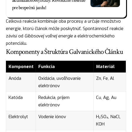
akumulátorovej brzdy: Revolučné riešenie
pre bezpečnú jazdu!
Celková reakcia kombinuje oba procesy a určuje množstvo
energie, ktorú článok môže poskytnúť. Spontánnosť reakcie
závisí od
Gibbsovej voľnej energie
a elektrochemického
potenciálu.
Komponenty a Štruktúra Galvanického Článku
Komponent
Funkcia
Materiál
Anóda
Oxidácia, uvoľňovanie
Zn, Fe, Al
elektrónov
Katóda
Redukcia, príjem
Cu, Ag, Au
elektrónov
Elektrolyt
Vodenie iónov
H₂SO₄, NaCl,
KOH