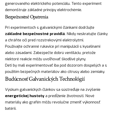
generovaného elektrického potenciálu. Tento experiment
demonštruje základné princípy elektrochémie.
Bezpečnostné Opatrenia
Pri experimentoch s galvanickými článkami dodržujte
základné bezpečnostné pravidlá
. Nikdy neskratujte články
a chráňte oči pred rozstrekovými elektrolytmi.
Používajte ochranné rukavice pri manipulácii s kyselinami
alebo zásadami. Zabezpečte dobrú ventiláciu, pretože
niektoré reakcie môžu uvoľňovať škodlivé plyny.
Deti by mali experimentovať iba pod dozorom dospelých a s
použitím bezpečných materiálov ako citrusy alebo zemiaky.
Budúcnosť Galvanických Technológií
Výskum galvanických článkov sa sústreďuje na zvýšenie
energetickej hustoty
a predĺženie životnosti. Nové
materiály ako grafén môžu revolučne zmeniť výkonnosť
batérií.