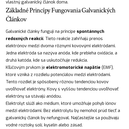
vlastný galvanický článok doma.
Základné Princípy Fungovania Galvanických
Článkov
Galvanické články fungují na princípe
spontánnych
redoxných reakcií
. Tieto reakcie zahŕňajú prenos
elektrónov medzi dvoma rôznymi kovovými elektródami.
Jedna elektróda sa nazýva anóda, kde prebieha oxidácia, a
druhá katóda, kde sa uskutočňuje redukcia.
Kľúčovým prvkom je
elektromotorické napätie
(EMF),
ktoré vzniká z rozdielu potenciálov medzi elektródami.
Tento rozdiel je spôsobený rôznou tendenciou kovov
uvoľňovať elektróny. Kovy s vyššou tendenciou uvoľňovať
elektróny sa stávajú anódou.
Elektrolyt slúži ako médium, ktoré umožňuje pohyb iónov
medzi elektródami. Bez elektrolytu by nemohol prúd tiecť a
galvanický článok by nefungoval. Najčastejšie sa používajú
vodné roztoky solí, kyselín alebo zásad.