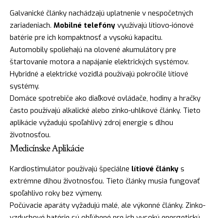
Galvanické články nachádzajú uplatnenie v nespočetných
zariadeniach.
Mobilné telefóny
využívajú lítiovo-iónové
batérie pre ich kompaktnosť a vysokú kapacitu.
Automobily spoliehajú na olovené akumulátory pre
štartovanie motora a napájanie elektrických systémov.
Hybridné a elektrické vozidlá používajú pokročilé lítiové
systémy.
Domáce spotrebiče ako diaľkové ovládače, hodiny a hračky
často používajú alkalické alebo zinko-uhlíkové články. Tieto
aplikácie vyžadujú spoľahlivý zdroj energie s dlhou
životnosťou.
Medicínske Aplikácie
Kardiostimulátor používajú špeciálne
lítiové články
s
extrémne dlhou životnosťou. Tieto články musia fungovať
spoľahlivo roky bez výmeny.
Počúvacie aparáty vyžadujú malé, ale výkonné články. Zinko-
vzduchové batérie sú obľúbené pre ich vysokú energetickú