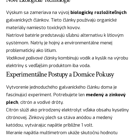
Výskum sa zameriava na vývoj
biologicky rozložiteľných
galvanických článkov. Tieto články používajú organické
materiály namiesto toxických kovov.
Natriové batérie predstavujú sľubnú alternatívu k lítiovým
systémom. Natriy je hojný a environmentálne menej
problematický ako lítium.
Vodíkové palivové články
kombinujú vodík a kyslík na výrobu
elektriny s vedľajším produktom iba voda.
Experimentálne Postupy a Domáce Pokusy
Vytvorenie jednoduchého galvanického článku doma je
fascinujúci experiment. Potrebujete len
medený a zinkový
plech
, citrón a vodivé drôty.
Citrón slúži ako prirodzený elektrolyt vďaka obsahu kyseliny
citrónovej. Zinkový plech sa stáva anódou a medený
katódou, vytvárajúc napätie približne 1 volt.
Meranie napätia multimetrom ukáže skutočnú hodnotu