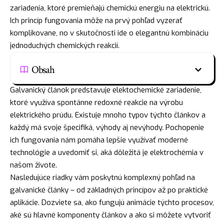
zariadenia, ktoré premieňajú chemickú energiu na elektrickú.
Ich princíp fungovania môže na prvý pohľad vyzerať
komplikovane, no v skutočnosti ide o elegantnú kombináciu
jednoduchých chemických reakcií.
Obsah
Galvanický článok predstavuje elektochemické zariadenie,
ktoré využíva spontánne redoxné reakcie na výrobu
elektrického prúdu. Existuje mnoho typov týchto článkov a
každý má svoje špecifiká, výhody aj nevýhody. Pochopenie
ich fungovania nám pomáha lepšie využívať moderné
technológie a uvedomiť si, aká dôležitá je elektrochémia v
našom živote.
Nasledujúce riadky vám poskytnú komplexný pohľad na
galvanické články – od základných princípov až po praktické
aplikácie. Dozviete sa, ako fungujú animácie týchto procesov,
aké sú hlavné komponenty článkov a ako si môžete vytvoriť