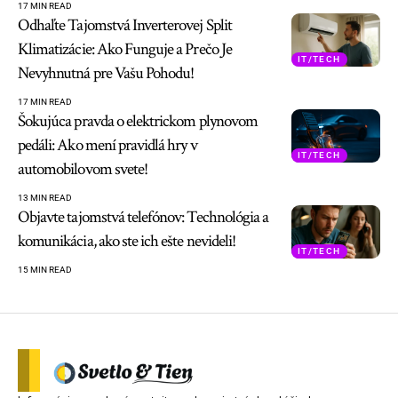
17 MIN READ
Odhaľte Tajomstvá Inverterovej Split
Klimatizácie: Ako Funguje a Prečo Je
IT/TECH
Nevyhnutná pre Vašu Pohodu!
17 MIN READ
Šokujúca pravda o elektrickom plynovom
pedáli: Ako mení pravidlá hry v
IT/TECH
automobilovom svete!
13 MIN READ
Objavte tajomstvá telefónov: Technológia a
komunikácia, ako ste ich ešte nevideli!
IT/TECH
15 MIN READ