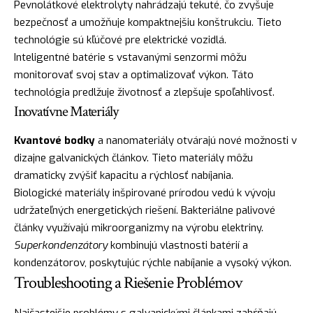
Pevnolátkové elektrolyty nahrádzajú tekuté, čo zvyšuje
bezpečnosť a umožňuje kompaktnejšiu konštrukciu. Tieto
technológie sú kľúčové pre elektrické vozidlá.
Inteligentné batérie s vstavanými senzormi môžu
monitorovať svoj stav a optimalizovať výkon. Táto
technológia predlžuje životnosť a zlepšuje spoľahlivosť.
Inovatívne Materiály
Kvantové bodky
a nanomateriály otvárajú nové možnosti v
dizajne galvanických článkov. Tieto materiály môžu
dramaticky zvýšiť kapacitu a rýchlosť nabíjania.
Biologické materiály inšpirované prírodou vedú k vývoju
udržateľných energetických riešení. Bakteriálne palivové
články využívajú mikroorganizmy na výrobu elektriny.
Superkondenzátory
kombinujú vlastnosti batérií a
kondenzátorov, poskytujúc rýchle nabíjanie a vysoký výkon.
Troubleshooting a Riešenie Problémov
Najčastejšie problémy s galvanickými článkami zahŕňajú