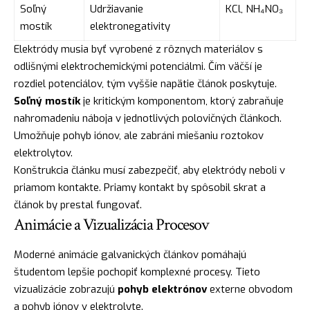
Soľný
Udržiavanie
KCl, NH₄NO₃
mostík
elektronegativity
Elektródy musia byť vyrobené z rôznych materiálov s
odlišnými elektrochemickými potenciálmi. Čím väčší je
rozdiel potenciálov, tým vyššie napätie článok poskytuje.
Soľný mostík
je kritickým komponentom, ktorý zabraňuje
nahromadeniu náboja v jednotlivých polovičných článkoch.
Umožňuje pohyb iónov, ale zabráni miešaniu roztokov
elektrolytov.
Konštrukcia článku musí zabezpečiť, aby elektródy neboli v
priamom kontakte. Priamy kontakt by spôsobil skrat a
článok by prestal fungovať.
Animácie a Vizualizácia Procesov
Moderné animácie galvanických článkov pomáhajú
študentom lepšie pochopiť komplexné procesy. Tieto
vizualizácie zobrazujú
pohyb elektrónov
externe obvodom
a pohyb iónov v elektrolyte.