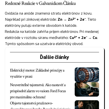
Redoxné Reakcie v Galvanickom Článku
Oxidácia na anóde znamená stratu elektrónov z kovu.
Napríklad pri zinkovej elektróde:
Zn → Zn²⁺ + 2e⁻
. Tieto
elektróny putujú externe obvodom k katóde.
Redukcia na katóde zahŕňa príjem elektrónov. Pri medenej
elektróde v roztoku síranu meďnatého:
Cu²⁺ + 2e⁻ → Cu
.
Týmto spôsobom sa uzatvára elektrický obvod.
Ďalšie články
Elektrický motor: Základné princípy a
využitie v praxi
Neuveriteľné tajomstvá: Ako nastaviť a
prispôsobiť alarm vo vašom Ford Focus
pre maximálnu ochranu!
Objavte tajomstvá pružinovo-