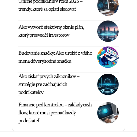
Online podnikanie v roku 2025 –
trendy, ktoré sa oplatí sledovať
Ako vytvoriť efektívny biznis plán,
ktorý presvedčí investorov
Budovanie značky: Ako urobiť z vášho
mena dôveryhodnú značku
Ako získať prvých zákazníkov –
stratégie pre začínajúcich
podnikateľov
Financie pod kontrolou – základy cash
flow, ktoré musí poznať každý
podnikateľ