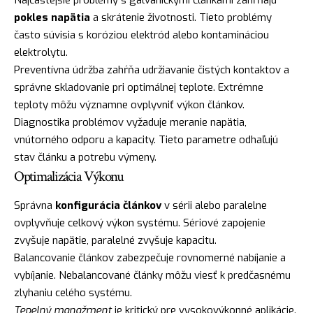
pokles napätia
a skrátenie životnosti. Tieto problémy
často súvisia s koróziou elektród alebo kontamináciou
elektrolytu.
Preventívna údržba zahŕňa udržiavanie čistých kontaktov a
správne skladovanie pri optimálnej teplote. Extrémne
teploty môžu významne ovplyvniť výkon článkov.
Diagnostika problémov vyžaduje meranie napätia,
vnútorného odporu a kapacity. Tieto parametre odhaľujú
stav článku a potrebu výmeny.
Optimalizácia Výkonu
Správna
konfigurácia článkov
v sérii alebo paralelne
ovplyvňuje celkový výkon systému. Sériové zapojenie
zvyšuje napätie, paralelné zvyšuje kapacitu.
Balancovanie článkov zabezpečuje rovnomerné nabíjanie a
vybíjanie. Nebalancované články môžu viesť k predčasnému
zlyhaniu celého systému.
Tepelný manažment
je kritický pre vysokovýkonné aplikácie.