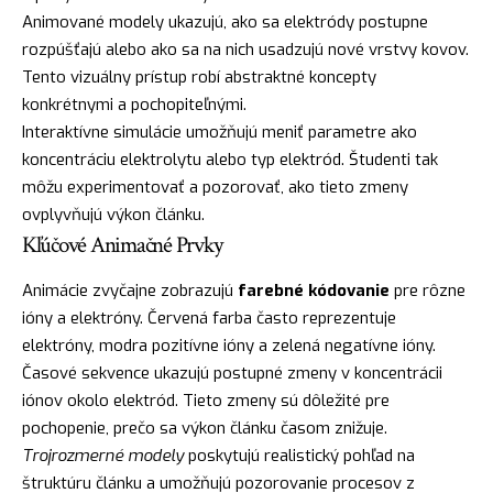
Animované modely ukazujú, ako sa elektródy postupne
rozpúšťajú alebo ako sa na nich usadzujú nové vrstvy kovov.
Tento vizuálny prístup robí abstraktné koncepty
konkrétnymi a pochopiteľnými.
Interaktívne simulácie umožňujú meniť parametre ako
koncentráciu elektrolytu alebo typ elektród. Študenti tak
môžu experimentovať a pozorovať, ako tieto zmeny
ovplyvňujú výkon článku.
Kľúčové Animačné Prvky
Animácie zvyčajne zobrazujú
farebné kódovanie
pre rôzne
ióny a elektróny. Červená farba často reprezentuje
elektróny, modra pozitívne ióny a zelená negatívne ióny.
Časové sekvence ukazujú postupné zmeny v koncentrácii
iónov okolo elektród. Tieto zmeny sú dôležité pre
pochopenie, prečo sa výkon článku časom znižuje.
Trojrozmerné modely
poskytujú realistický pohľad na
štruktúru článku a umožňujú pozorovanie procesov z