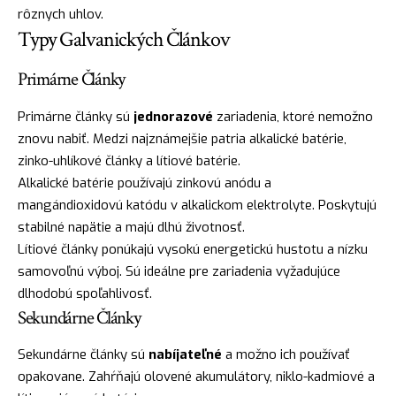
rôznych uhlov.
Typy Galvanických Článkov
Primárne Články
Primárne články sú
jednorazové
zariadenia, ktoré nemožno
znovu nabiť. Medzi najznámejšie patria alkalické batérie,
zinko-uhlíkové články a lítiové batérie.
Alkalické batérie používajú zinkovú anódu a
mangándioxidovú katódu v alkalickom elektrolyte. Poskytujú
stabilné napätie a majú dlhú životnosť.
Lítiové články ponúkajú vysokú energetickú hustotu a nízku
samovoľnú výboj. Sú ideálne pre zariadenia vyžadujúce
dlhodobú spoľahlivosť.
Sekundárne Články
Sekundárne články sú
nabíjateľné
a možno ich používať
opakovane. Zahŕňajú olovené akumulátory, niklo-kadmiové a