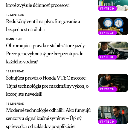
ktoré zvyšuje účinnosť procesov!
IT/TECH
12 MIN READ
Redukčný ventil na plyn: fungovanie a
bezpečnostná úloha
IT/TECH
8 MIN READ
Ohromujúca pravda o stabilizátore jazdy:
Prečo je nevyhnutný pre bezpečnú jazdu
IT/TECH
každého vodiča?
13 MIN READ
Šokujúca pravda o Honda VTEC motore:
Tajná technológia pre maximálny výkon, o
IT/TECH
ktorej ste nevedeli!
13 MIN READ
Moderné technológie odhalili: Ako fungujú
senzory a signalizačné systémy – Úplný
IT/TECH
sprievodca od základov po aplikácie!