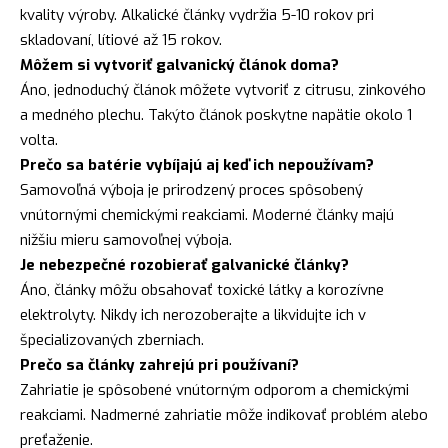
kvality výroby. Alkalické články vydržia 5-10 rokov pri
skladovaní, lítiové až 15 rokov.
Môžem si vytvoriť galvanický článok doma?
Áno, jednoduchý článok môžete vytvoriť z citrusu, zinkového
a medného plechu. Takýto článok poskytne napätie okolo 1
volta.
Prečo sa batérie vybíjajú aj keď ich nepoužívam?
Samovoľná výboja je prirodzený proces spôsobený
vnútornými chemickými reakciami. Moderné články majú
nižšiu mieru samovoľnej výboja.
Je nebezpečné rozobierať galvanické články?
Áno, články môžu obsahovať toxické látky a korozívne
elektrolyty. Nikdy ich nerozoberajte a likvidujte ich v
špecializovaných zberniach.
Prečo sa články zahrejú pri používaní?
Zahriatie je spôsobené vnútorným odporom a chemickými
reakciami. Nadmerné zahriatie môže indikovať problém alebo
preťaženie.