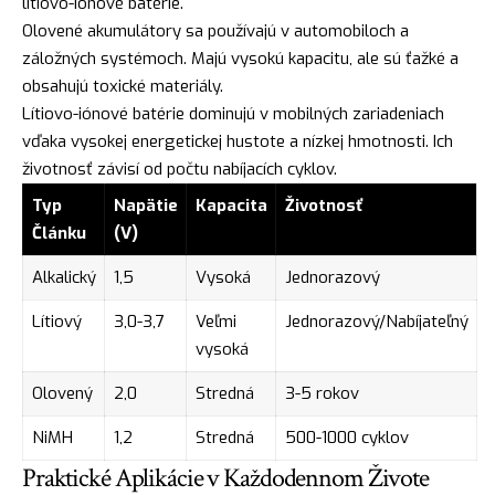
lítiovo-iónové batérie.
Olovené akumulátory sa používajú v automobiloch a
záložných systémoch. Majú vysokú kapacitu, ale sú ťažké a
obsahujú toxické materiály.
Lítiovo-iónové batérie dominujú v mobilných zariadeniach
vďaka vysokej energetickej hustote a nízkej hmotnosti. Ich
životnosť závisí od počtu nabíjacích cyklov.
Typ
Napätie
Kapacita
Životnosť
Článku
(V)
Alkalický
1,5
Vysoká
Jednorazový
Lítiový
3,0-3,7
Veľmi
Jednorazový/Nabíjateľný
vysoká
Olovený
2,0
Stredná
3-5 rokov
NiMH
1,2
Stredná
500-1000 cyklov
Praktické Aplikácie v Každodennom Živote