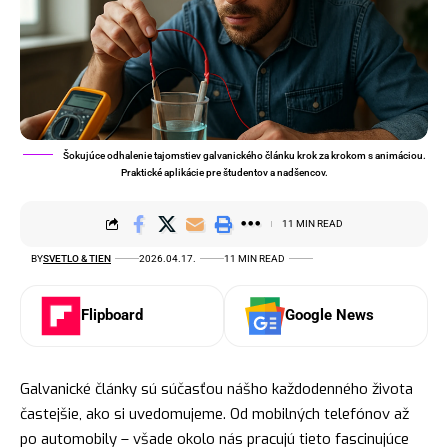
Šokujúce odhalenie tajomstiev galvanického článku krok za krokom s animáciou.
Praktické aplikácie pre študentov a nadšencov.
11 MIN READ
BY
SVETLO & TIEN
2026.04.17.
11 MIN READ
Flipboard
Google News
Galvanické články sú súčasťou nášho každodenného života
častejšie, ako si uvedomujeme. Od mobilných telefónov až
po automobily – všade okolo nás pracujú tieto fascinujúce