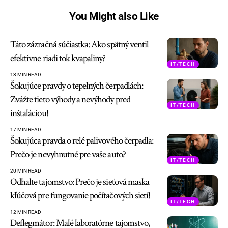
You Might also Like
Táto zázračná súčiastka: Ako spätný ventil
efektívne riadi tok kvapaliny?
IT/TECH
13 MIN READ
Šokujúce pravdy o tepelných čerpadlách:
Zvážte tieto výhody a nevýhody pred
IT/TECH
inštaláciou!
17 MIN READ
Šokujúca pravda o relé palivového čerpadla:
Prečo je nevyhnutné pre vaše auto?
IT/TECH
20 MIN READ
Odhalte tajomstvo: Prečo je sieťová maska
kľúčová pre fungovanie počítačových sietí!
IT/TECH
12 MIN READ
Deflegmátor: Malé laboratórne tajomstvo,