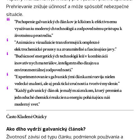
Prehrievanie znižuje účinnosť a môže spôsobiť nebezpečné
situácie.
"Pochopenie galvanických článkov je kľúčom k efektívnemu
využívaniu moderných technológií a zodpovednému prístupu k
životnému prostrediu."
"Animácie a vizualizácie transformujú komplexné
elektrochemické procesy na zrozumiteľné a fascinujúce javy."
"Budúcnosť energetických technológií leží v kombinácii
inovatívnych materiálov, inteligentného dizajnu a
environmentálnej zodpovednosti."
"Experimentovanie s galvanickými článkami rozvíja nielen
vedecké znalosti, ale aj praktické zručnosti a tvorivé myslenie."
"Každý galvanický článok je malým zázrakom, ktorý premieňa
jednoduché chemické reakcie na energiu poháňajúcu náš
moderný svet."
Často Kladené Otázky
Ako dlho vydrží galvanický článok?
Životnosť závisí od typu článku, podmienok používania a