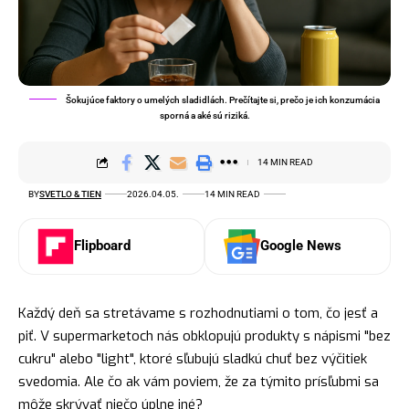
Šokujúce faktory o umelých sladidlách. Prečítajte si, prečo je ich konzumácia
sporná a aké sú riziká.
14 MIN READ
BY
SVETLO & TIEN
2026.04.05.
14 MIN READ
Flipboard
Google News
Každý deň sa stretávame s rozhodnutiami o tom, čo jesť a
piť. V supermarketoch nás obklopujú produkty s nápismi "bez
cukru" alebo "light", ktoré sľubujú sladkú chuť bez výčitiek
svedomia. Ale čo ak vám poviem, že za týmito prísľubmi sa
môže skrývať niečo úplne iné?