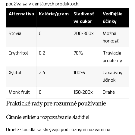
používa sa v dentálnych produktoch.
Alternatíva
Kalórie/gram
Sladivosť
Vedľajšie
vs cukor
účinky
Stevia
0
200-300x
Možná
horkosť
Erythritol
0,2
70%
Tráviacie
problémy
Xylitol
2,4
100%
Laxatívny
účinok
Monk fruit
0
150-200x
Drahé
Praktické rady pre rozumné používanie
Čítanie etikiet a rozpoznávanie sladidiel
Umelé sladidlá sa skrývajú pod rôznymi názvami na