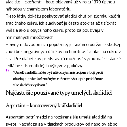
sladidlo –
sacharín
– bolo objavené už v roku 1879 úplnou
náhodou v chemickom laboratóriu.
Tieto látky dokážu poskytovať sladkú chuť pri zlomku kalórií
tradičného cukru. Ich sladivosť je často stokrát až tisíckrát
vyššia ako u obyčajného cukru, preto sa používajú v
minimálnych množstvach.
Hlavným dôvodom ich popularity je snaha o udržanie sladkej
chuti bez negatívnych účinkov na hmotnosť a hladinu cukru v
krvi. Pre diabetikov predstavujú možnosť vychutnať si sladké
jedlá bez dramatických výkyvov glukózy.
"Umelé sladidlá môžu byť užitočným nástrojom v boji proti
obezite, ale nie sú zázračným riešením všetkých problémov
súvisiacich s výživou."
Najčastejšie používané typy umelých sladidiel
Aspartám – kontroverzný kráľ sladidiel
Aspartám patrí medzi najrozšírenejšie umelé sladidlá na
svete. Nachádza sa v tisíckach produktov od nápojov až po