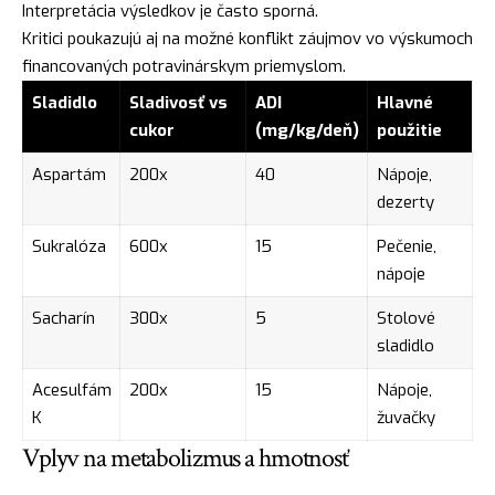
Interpretácia výsledkov je často sporná.
Kritici poukazujú aj na možné konflikt záujmov vo výskumoch
financovaných potravinárskym priemyslom.
Sladidlo
Sladivosť vs
ADI
Hlavné
cukor
(mg/kg/deň)
použitie
Aspartám
200x
40
Nápoje,
dezerty
Sukralóza
600x
15
Pečenie,
nápoje
Sacharín
300x
5
Stolové
sladidlo
Acesulfám
200x
15
Nápoje,
K
žuvačky
Vplyv na metabolizmus a hmotnosť