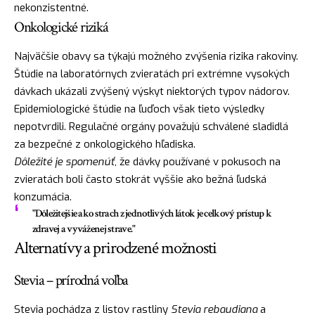
nekonzistentné.
Onkologické riziká
Najväčšie obavy sa týkajú možného zvýšenia rizika rakoviny.
Štúdie na laboratórnych zvieratách pri extrémne vysokých
dávkach ukázali zvýšený výskyt niektorých typov nádorov.
Epidemiologické štúdie na ľuďoch však tieto výsledky
nepotvrdili. Regulačné orgány považujú schválené sladidlá
za bezpečné z onkologického hľadiska.
Dôležité je spomenúť
, že dávky používané v pokusoch na
zvieratách boli často stokrát vyššie ako bežná ľudská
konzumácia.
"Dôležitejšie ako strach z jednotlivých látok je celkový prístup k
zdravej a vyváženej strave."
Alternatívy a prirodzené možnosti
Stevia – prírodná voľba
Stevia pochádza z listov rastliny
Stevia rebaudiana
a