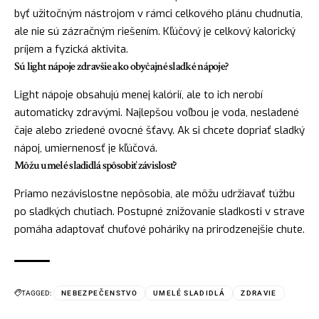
byť užitočným nástrojom v rámci celkového plánu chudnutia,
ale nie sú zázračným riešením. Kľúčový je celkový kalorický
príjem a fyzická aktivita.
Sú light nápoje zdravšie ako obyčajné sladké nápoje?
Light nápoje obsahujú menej kalórií, ale to ich nerobí
automaticky zdravými. Najlepšou voľbou je voda, nesladené
čaje alebo zriedené ovocné šťavy. Ak si chcete dopriať sladký
nápoj, umiernenosť je kľúčová.
Môžu umelé sladidlá spôsobiť závislosť?
Priamo nezávislostne nepôsobia, ale môžu udržiavať túžbu
po sladkých chutiach. Postupné znižovanie sladkosti v strave
pomáha adaptovať chuťové poháriky na prirodzenejšie chute.
TAGGED:
NEBEZPEČENSTVO
UMELÉ SLADIDLÁ
ZDRAVIE