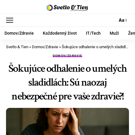
Aa
Domov/Zdravie
Každodenný život
IT/Tech
Muži
Že
Svetlo & Tien
»
Domov/Zdravie
»
Šokujúce odhalenie o umelých sladidlách: Sú naozaj nebezpečné pre vaše zdravie?!
DOMOV/ZDRAVIE
Šokujúce odhalenie o umelých
sladidlách: Sú naozaj
nebezpečné pre vaše zdravie?!