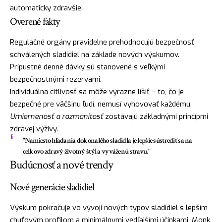
automaticky zdravšie.
Overené fakty
Regulačné orgány pravidelne prehodnocujú bezpečnosť
schválených sladidiel na základe nových výskumov.
Prípustné denné dávky sú stanovené s veľkými
bezpečnostnými rezervami.
Individuálna citlivosť sa môže výrazne líšiť – to, čo je
bezpečné pre väčšinu ľudí, nemusí vyhovovať každému.
Umiernenosť a rozmanitosť
zostávajú základnými princípmi
zdravej výživy.
"Namiesto hľadania dokonalého sladidla je lepšie sústrediť sa na
celkovo zdravý životný štýl a vyváženú stravu."
Budúcnosť a nové trendy
Nové generácie sladidiel
Výskum pokračuje vo vývoji nových typov sladidiel s lepším
chuťovým profilom a minimálnymi vedľajšími účinkami. Monk