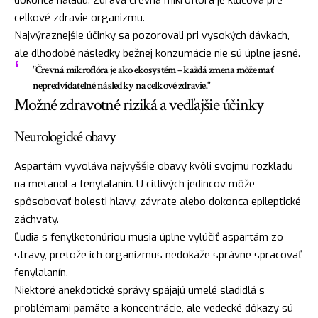
celkové zdravie organizmu.
Najvýraznejšie účinky sa pozorovali pri vysokých dávkach,
ale dlhodobé následky bežnej konzumácie nie sú úplne jasné.
"Črevná mikroflóra je ako ekosystém – každá zmena môže mať
nepredvídateľné následky na celkové zdravie."
Možné zdravotné riziká a vedľajšie účinky
Neurologické obavy
Aspartám vyvoláva najvyššie obavy kvôli svojmu rozkladu
na metanol a fenylalanín. U citlivých jedincov môže
spôsobovať bolesti hlavy, závrate alebo dokonca epileptické
záchvaty.
Ľudia s fenylketonúriou musia úplne vylúčiť aspartám zo
stravy, pretože ich organizmus nedokáže správne spracovať
fenylalanín.
Niektoré anekdotické správy spájajú umelé sladidlá s
problémami pamäte a koncentrácie, ale vedecké dôkazy sú