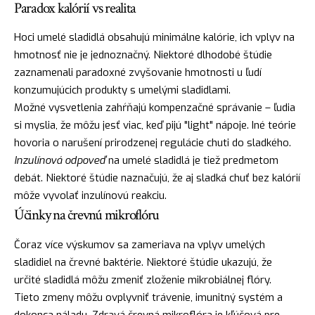
Paradox kalórií vs realita
Hoci umelé sladidlá obsahujú minimálne kalórie, ich vplyv na
hmotnosť nie je jednoznačný. Niektoré dlhodobé štúdie
zaznamenali paradoxné zvyšovanie hmotnosti u ľudí
konzumujúcich produkty s umelými sladidlami.
Možné vysvetlenia zahŕňajú kompenzačné správanie – ľudia
si myslia, že môžu jesť viac, keď pijú "light" nápoje. Iné teórie
hovoria o narušení prirodzenej regulácie chuti do sladkého.
Inzulínová odpoveď
na umelé sladidlá je tiež predmetom
debát. Niektoré štúdie naznačujú, že aj sladká chuť bez kalórií
môže vyvolať inzulínovú reakciu.
Účinky na črevnú mikroflóru
Čoraz více výskumov sa zameriava na vplyv umelých
sladidiel na črevné baktérie. Niektoré štúdie ukazujú, že
určité sladidlá môžu zmeniť zloženie mikrobiálnej flóry.
Tieto zmeny môžu ovplyvniť trávenie, imunitný systém a
dokonca náladu. Zdravá črevná mikroflóra je kľúčová pre