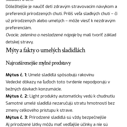
Dôležitejšie je naučiť deti zdravým stravovacím návykom a
preferencii prirodzených chutí. Príliš veľa sladkých chutí – či
už prirodzených alebo umelých – môže viesť k nezdravým
preferenciám.
Ovocie, zelenina a nesladzené nápoje
by mali tvoriť základ
detskej stravy.
Mýty a fakty o umelých sladidlách
Najrozšírenejšie mylné predstavy
Mýtus č. 1:
Umelé sladidlá spôsobujú rakovinu
Vedecké dôkazy na ľuďoch toto tvrdenie nepodporujú v
bežných dávkach konzumácie.
Mýtus č. 2:
Light produkty automaticky vedú k chudnutiu
Samotné umelé sladidlá nezaručujú stratu hmotnosti bez
zmeny celkového prístupu k strave.
Mýtus č. 3:
Prirodzené sladidlá sú vždy bezpečnejšie
Aj prirodzené látky môžu mať vedľajšie účinky a nie sú