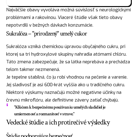
Najväčšie obavy vyvoláva možná súvislosť s neurologickými
problémami a rakovinou. Viaceré štúdie však tieto obavy
nepotvrdili v bežných dávkach konzumácie.
Sukralóza – "prirodzený" umelý cukor
Sukralóza vzniká chemickou úpravou obyčajného cukru, pri
ktorej sa tri hydroxylové skupiny nahradia atómami chlóru.
Táto zmena zabezpečuje, že sa látka neprebáva a prechádza
telom takmer nezmenená.
Je tepelne stabilná, čo ju robí vhodnou na pečenie a varenie.
Jej sladivosť je asi 600-krát vyššia ako u tradičného cukru.
Niektoré výskumy naznačujú možné negatívne účinky na
črevnú mikroflóru, ale definitívne závery zatiaľ chýbajú.
"Kľúčom k bezpečnému používaniu umelých sladidiel je
umiernenosť a rozmanitosť v strave."
Vedecké štúdie a ich protirečivé výsledky
Štúdie podporujúce bezpečnosť