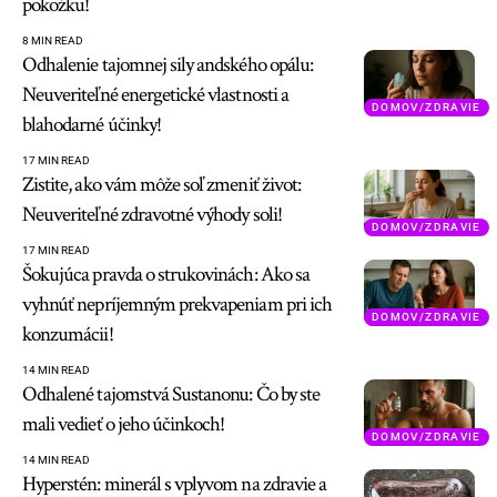
pokožku!
8 MIN READ
Odhalenie tajomnej sily andského opálu:
Neuveriteľné energetické vlastnosti a
DOMOV/ZDRAVIE
blahodarné účinky!
17 MIN READ
Zistite, ako vám môže soľ zmeniť život:
Neuveriteľné zdravotné výhody soli!
DOMOV/ZDRAVIE
17 MIN READ
Šokujúca pravda o strukovinách: Ako sa
vyhnúť nepríjemným prekvapeniam pri ich
DOMOV/ZDRAVIE
konzumácii!
14 MIN READ
Odhalené tajomstvá Sustanonu: Čo by ste
mali vedieť o jeho účinkoch!
DOMOV/ZDRAVIE
14 MIN READ
Hyperstén: minerál s vplyvom na zdravie a