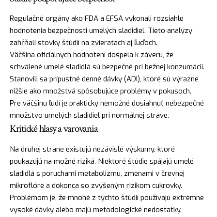
Regulačné orgány ako FDA a EFSA vykonali rozsiahle
hodnotenia bezpečnosti umelých sladidiel. Tieto analýzy
zahŕňali stovky štúdií na zvieratách aj ľuďoch.
Väčšina oficiálnych hodnotení dospela k záveru, že
schválené umelé sladidlá sú bezpečné pri bežnej konzumácii.
Stanovili sa prípustné denné dávky (ADI), ktoré sú výrazne
nižšie ako množstvá spôsobujúce problémy v pokusoch.
Pre väčšinu ľudí je prakticky nemožné dosiahnuť nebezpečné
množstvo umelých sladidiel pri normálnej strave.
Kritické hlasy a varovania
Na druhej strane existujú nezávislé výskumy, ktoré
poukazujú na možné riziká. Niektoré štúdie spájajú umelé
sladidlá s poruchami metabolizmu, zmenami v črevnej
mikroflóre a dokonca so zvýšeným rizikom cukrovky.
Problémom je, že mnohé z týchto štúdií používajú extrémne
vysoké dávky alebo majú metodologické nedostatky.