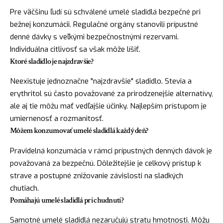
Pre väčšinu ľudí sú schválené umelé sladidlá bezpečné pri
bežnej konzumácii. Regulačné orgány stanovili prípustné
denné dávky s veľkými bezpečnostnými rezervami.
Individuálna citlivosť sa však môže líšiť.
Ktoré sladidlo je najzdravšie?
Neexistuje jednoznačne "najzdravšie" sladidlo. Stevia a
erythritol sú často považované za prirodzenejšie alternatívy,
ale aj tie môžu mať vedľajšie účinky. Najlepším prístupom je
umiernenosť a rozmanitosť.
Môžem konzumovať umelé sladidlá každý deň?
Pravidelná konzumácia v rámci prípustných denných dávok je
považovaná za bezpečnú. Dôležitejšie je celkový prístup k
strave a postupné znižovanie závislosti na sladkých
chutiach.
Pomáhajú umelé sladidlá pri chudnutí?
Samotné umelé sladidlá nezaručujú stratu hmotnosti. Môžu