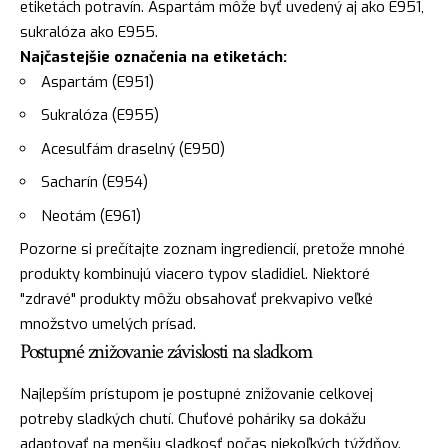
etiketách potravín. Aspartám môže byť uvedený aj ako E951,
sukralóza ako E955.
Najčastejšie označenia na etiketách:
Aspartám (E951)
Sukralóza (E955)
Acesulfám draselný (E950)
Sacharín (E954)
Neotám (E961)
Pozorne si prečítajte zoznam ingrediencií, pretože mnohé
produkty kombinujú viacero typov sladidiel. Niektoré
"zdravé" produkty môžu obsahovať prekvapivo veľké
množstvo umelých prísad.
Postupné znižovanie závislosti na sladkom
Najlepším prístupom je postupné znižovanie celkovej
potreby sladkých chutí. Chuťové poháriky sa dokážu
adaptovať na menšiu sladkosť počas niekoľkých týždňov.