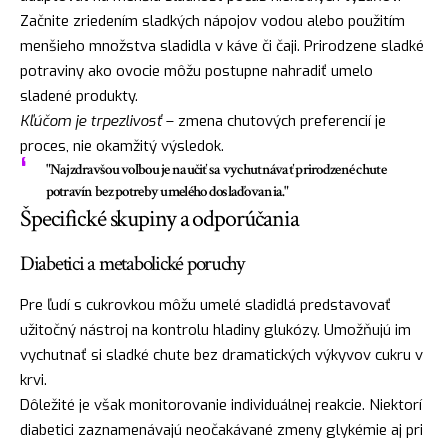
Začnite zriedením sladkých nápojov vodou alebo použitím
menšieho množstva sladidla v káve či čaji. Prirodzene sladké
potraviny ako ovocie môžu postupne nahradiť umelo
sladené produkty.
Kľúčom je trpezlivosť
– zmena chutových preferencií je
proces, nie okamžitý výsledok.
"Najzdravšou voľbou je naučiť sa vychutnávať prirodzené chute
potravín bez potreby umelého doslaďovania."
Špecifické skupiny a odporúčania
Diabetici a metabolické poruchy
Pre ľudí s cukrovkou môžu umelé sladidlá predstavovať
užitočný nástroj na kontrolu hladiny glukózy. Umožňujú im
vychutnať si sladké chute bez dramatických výkyvov cukru v
krvi.
Dôležité je však monitorovanie individuálnej reakcie. Niektorí
diabetici zaznamenávajú neočakávané zmeny glykémie aj pri