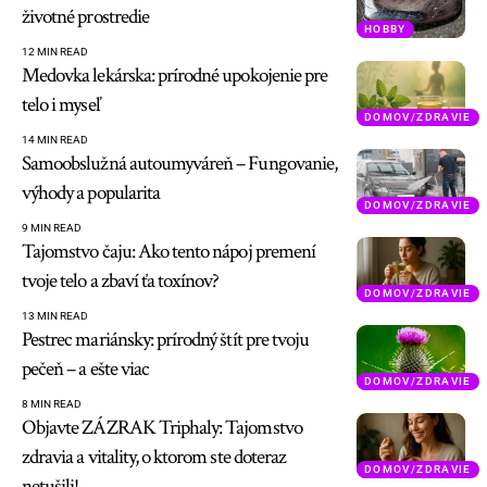
životné prostredie
HOBBY
12 MIN READ
Medovka lekárska: prírodné upokojenie pre
telo i myseľ
DOMOV/ZDRAVIE
14 MIN READ
Samoobslužná autoumyváreň – Fungovanie,
výhody a popularita
DOMOV/ZDRAVIE
9 MIN READ
Tajomstvo čaju: Ako tento nápoj premení
tvoje telo a zbaví ťa toxínov?
DOMOV/ZDRAVIE
13 MIN READ
Pestrec mariánsky: prírodný štít pre tvoju
pečeň – a ešte viac
DOMOV/ZDRAVIE
8 MIN READ
Objavte ZÁZRAK Triphaly: Tajomstvo
zdravia a vitality, o ktorom ste doteraz
DOMOV/ZDRAVIE
netušili!