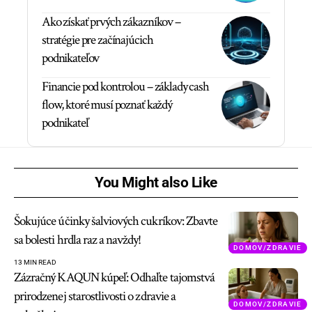
Ako získať prvých zákazníkov –
stratégie pre začínajúcich
podnikateľov
Financie pod kontrolou – základy cash
flow, ktoré musí poznať každý
podnikateľ
You Might also Like
Šokujúce účinky šalviových cukríkov: Zbavte
sa bolesti hrdla raz a navždy!
DOMOV/ZDRAVIE
13 MIN READ
Zázračný KAQUN kúpeľ: Odhaľte tajomstvá
prirodzenej starostlivosti o zdravie a
DOMOV/ZDRAVIE