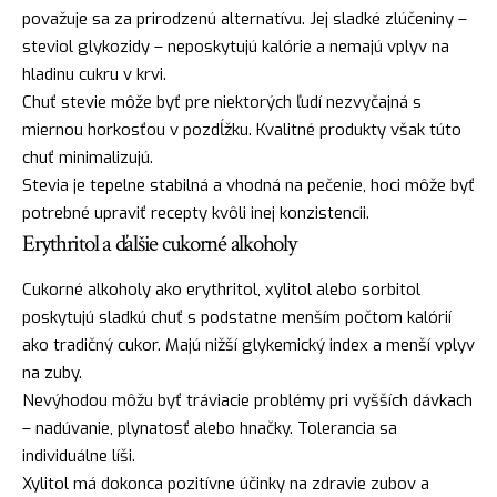
považuje sa za prirodzenú alternatívu. Jej sladké zlúčeniny –
steviol glykozidy – neposkytujú kalórie a nemajú vplyv na
hladinu cukru v krvi.
Chuť stevie môže byť pre niektorých ľudí nezvyčajná s
miernou horkosťou v pozdĺžku. Kvalitné produkty však túto
chuť minimalizujú.
Stevia je tepelne stabilná a vhodná na pečenie, hoci môže byť
potrebné upraviť recepty kvôli inej konzistencii.
Erythritol a ďalšie cukorné alkoholy
Cukorné alkoholy ako erythritol, xylitol alebo sorbitol
poskytujú sladkú chuť s podstatne menším počtom kalórií
ako tradičný cukor. Majú nižší glykemický index a menší vplyv
na zuby.
Nevýhodou môžu byť tráviacie problémy pri vyšších dávkach
– nadúvanie, plynatosť alebo hnačky. Tolerancia sa
individuálne líši.
Xylitol má dokonca pozitívne účinky na zdravie zubov a