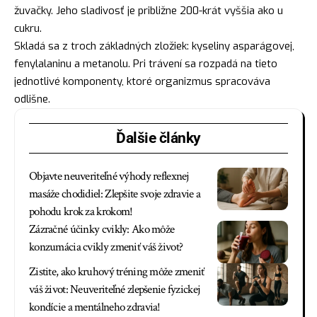
žuvačky. Jeho sladivosť je približne 200-krát vyššia ako u
cukru.
Skladá sa z troch základných zložiek: kyseliny asparágovej,
fenylalaninu a metanolu. Pri trávení sa rozpadá na tieto
jednotlivé komponenty, ktoré organizmus spracováva
odlišne.
Ďalšie články
Objavte neuveriteľné výhody reflexnej
masáže chodidiel: Zlepšite svoje zdravie a
pohodu krok za krokom!
Zázračné účinky cvikly: Ako môže
konzumácia cvikly zmeniť váš život?
Zistite, ako kruhový tréning môže zmeniť
váš život: Neuveriteľné zlepšenie fyzickej
kondície a mentálneho zdravia!