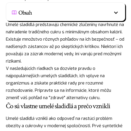
Obsah
Umelé sladidlá predstavujú chemické zlúčeniny navrhnuté na
nahradenie tradičného cukru s minimálnym obsahom kalórií.
Existuje množstvo rôznych pohľadov na ich bezpečnosť – od
nadšených zástancov až po skeptických kritikov. Niektorí ich
považujú za zázrak modernej vedy, iní varujú pred možnými
rizikami.
V nasledujúcich riadkach sa dozviete pravdu o
najpopulárnejších umelých sladidlách, ich vplyve na
organizmus a získate praktické rady pre rozumné
rozhodovanie. Pripravte sa na informácie, ktoré môžu
zmeniť váš pohľad na "zdravé" alternatívy cukru.
Čo sú vlastne umelé sladidlá a prečo vznikli
Umelé sladidlá vznikli ako odpoveď na rastúci problém
obezity a cukrovky v modernej spoločnosti. Prvé syntetické