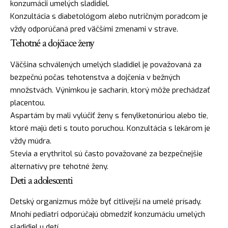
konzumácii umelých sladidiel.
Konzultácia s diabetológom alebo nutričným poradcom je
vždy odporúčaná pred väčšími zmenami v strave.
Tehotné a dojčiace ženy
Väčšina schválených umelých sladidiel je považovaná za
bezpečnú počas tehotenstva a dojčenia v bežných
množstvách. Výnimkou je sacharín, ktorý môže prechádzať
placentou.
Aspartám by mali vylúčiť ženy s fenylketonúriou alebo tie,
ktoré majú deti s touto poruchou. Konzultácia s lekárom je
vždy múdra.
Stevia a erythritol sú často považované za bezpečnejšie
alternatívy pre tehotné ženy.
Deti a adolescenti
Detský organizmus môže byť citlivejší na umelé prísady.
Mnohí pediatri odporúčajú obmedziť konzumáciu umelých
sladidiel u detí.