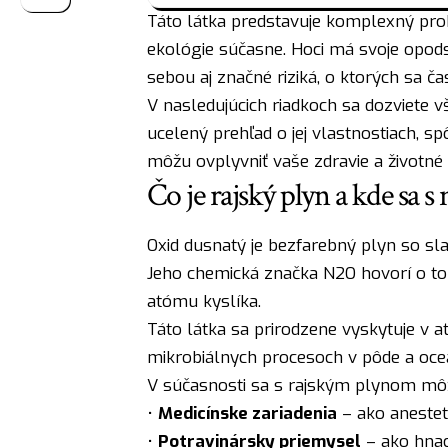
Táto látka predstavuje komplexný prob
ekológie súčasne. Hoci má svoje opods
sebou aj značné riziká, o ktorých sa č
V nasledujúcich riadkoch sa dozviete v
ucelený prehľad o jej vlastnostiach, s
môžu ovplyvniť vaše zdravie a životné 
Čo je rajský plyn a kde sa 
Oxid dusnatý je bezfarebný plyn so s
Jeho chemická značka N2O hovorí o to
atómu kyslíka.
Táto látka sa prirodzene vyskytuje v a
mikrobiálnych procesoch v pôde a oceán
V súčasnosti sa s rajským plynom mô
•
Medicínske zariadenia
– ako anestet
•
Potravinársky priemysel
– ako hnac