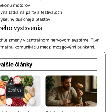
výkonu motorov
vna látka na párty a festivaloch
yseliny dusičnej a plastov
bého vystavenia
rýchle zmeny v centrálnom nervovom systéme. Plyn
normálnu komunikáciu medzi mozgovými bunkami.
alšie články