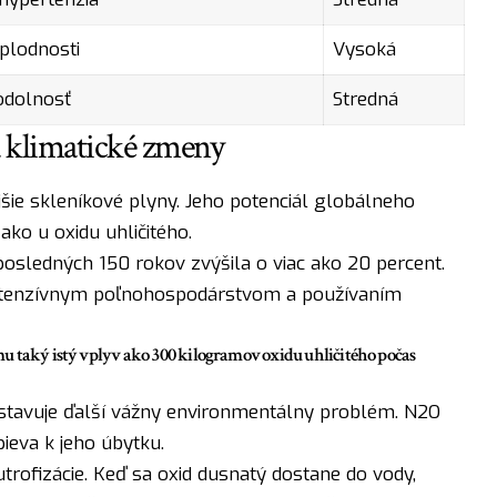
plodnosti
Vysoká
odolnosť
Stredná
 klimatické zmeny
šie skleníkové plyny. Jeho potenciál globálneho
ako u oxidu uhličitého.
osledných 150 rokov zvýšila o viac ako 20 percent.
intenzívnym poľnohospodárstvom a používaním
u taký istý vplyv ako 300 kilogramov oxidu uhličitého počas
tavuje ďalší vážny environmentálny problém. N2O
ieva k jeho úbytku.
rofizácie. Keď sa oxid dusnatý dostane do vody,