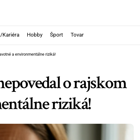
/Kariéra
Hobby
Šport
Tovar
otné a environmentálne riziká!
povedal o rajskom
ntálne riziká!