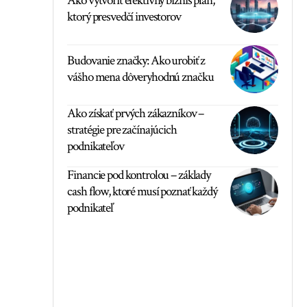
Ako vytvoriť efektívny biznis plán,
ktorý presvedčí investorov
Budovanie značky: Ako urobiť z
vášho mena dôveryhodnú značku
Ako získať prvých zákazníkov –
stratégie pre začínajúcich
podnikateľov
Financie pod kontrolou – základy
cash flow, ktoré musí poznať každý
podnikateľ