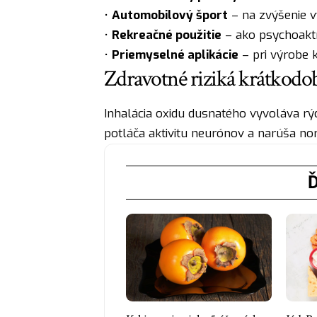
•
Automobilový šport
– na zvýšenie 
•
Rekreačné použitie
– ako psychoaktí
•
Priemyselné aplikácie
– pri výrobe k
Zdravotné riziká krátkodo
Inhalácia oxidu dusnatého vyvoláva 
potláča aktivitu neurónov a narúša 
Ď