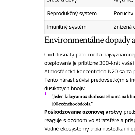
Reprodukčný systém
Poruchy 
Imunitný systém
Znížená 
Environmentálne dopady a
Oxid dusnatý patrí medzi najvýznamnej
otepľovania je približne 300-krát vyšší 
Atmosférická koncentrácia N2O sa za p
Tento nárast súvisí predovšetkým s 
dusíkatých hnojív.
"Jeden kilogram oxidu dusnatého má na klím
100-ročného obdobia."
Poškodzovanie ozónovej vrstvy
preds
reaguje s ozónom vo stratsfére a prisp
Vodné ekosystémy trpia následkami eut