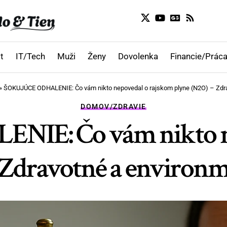
t
IT/Tech
Muži
Ženy
Dovolenka
Financie/Práca
»
ŠOKUJÚCE ODHALENIE: Čo vám nikto nepovedal o rajskom plyne (N2O) – Zdrav
DOMOV/ZDRAVIE
IE: Čo vám nikto ne
 Zdravotné a environme