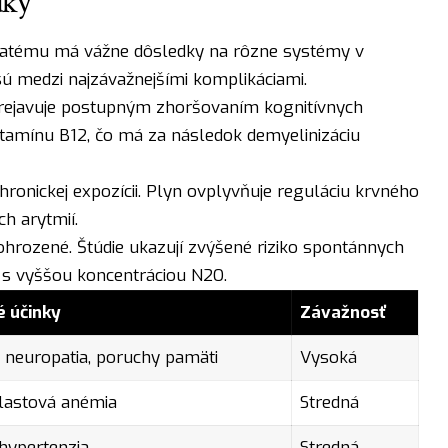
dky
snatému má vážne dôsledky na rôzne systémy v
ú medzi najzávažnejšími komplikáciami.
rejavuje postupným zhoršovaním kognitívnych
itamínu B12, čo má za následok demyelinizáciu
chronickej expozícii. Plyn ovplyvňuje reguláciu krvného
ch arytmií.
hrozené. Štúdie ukazují zvýšené riziko spontánnych
í s vyššou koncentráciou N2O.
 účinky
Závažnosť
a neuropatia, poruchy pamäti
Vysoká
lastová anémia
Stredná
 hypertenzia
Stredná