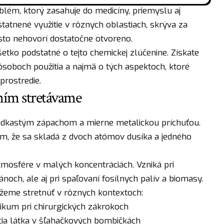
lém, ktorý zasahuje do medicíny, priemyslu aj
tatnené využitie v rôznych oblastiach, skrýva za
asto nehovorí dostatočne otvoreno.
šetko podstatné o tejto chemickej zlúčenine. Získate
pôsoboch použitia a najmä o tých aspektoch, ktoré
prostredie.
s ním stretávame
ladkastým zápachom a mierne metalickou príchuťou.
m, že sa skladá z dvoch atómov dusíka a jedného
tmosfére v malých koncentráciách. Vzniká pri
och, ale aj pri spaľovaní fosílnych palív a biomasy.
žeme stretnúť v rôznych kontextoch:
ikum pri chirurgických zákrokoch
ia látka v šľahačkových bombičkách