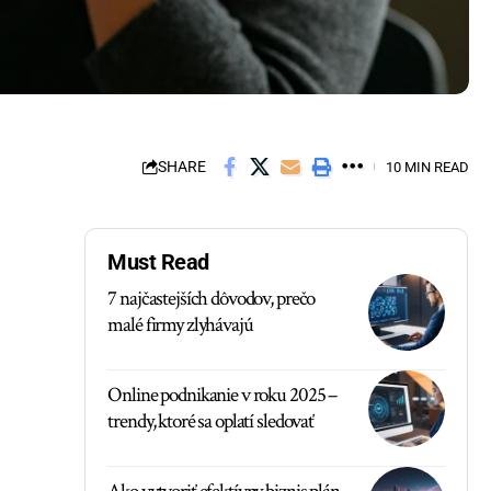
SHARE
10 MIN READ
Must Read
7 najčastejších dôvodov, prečo
malé firmy zlyhávajú
Online podnikanie v roku 2025 –
trendy, ktoré sa oplatí sledovať