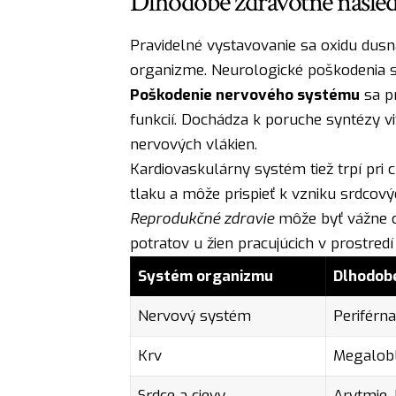
Dlhodobé zdravotné násle
Pravidelné vystavovanie sa oxidu du
organizme. Neurologické poškodenia s
Poškodenie nervového systému
sa p
funkcií. Dochádza k poruche syntézy v
nervových vlákien.
Kardiovaskulárny systém tiež trpí pri 
tlaku a môže prispieť k vzniku srdcový
Reprodukčné zdravie
môže byť vážne o
potratov u žien pracujúcich v prostred
Systém organizmu
Dlhodobé
Nervový systém
Periférn
Krv
Megalob
Srdce a cievy
Arytmie,