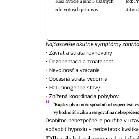
Kaki ovocie a jeho 5 úžasných
Jód: P
zdravotných prínosov
štítnu 
Najčastejšie akútne symptómy zahŕňa
• Závrat a strata rovnováhy
• Dezorientácia a zmätenosť
• Nevoľnosť a vracanie
• Dočasná strata vedomia
• Halucinogénne stavy
• Znížená koordinácia pohybov
"Rajský plyn môže spôsobiť nebezpečné stavy
vyhodnotiť riziko a reagovať na nebezpečens
Osobitne nebezpečné je použitie v uzav
spôsobiť hypoxiu – nedostatok kyslíka 