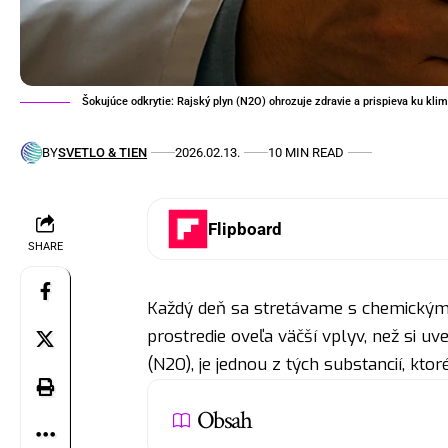
Šokujúce odkrytie: Rajský plyn (N2O) ohrozuje zdravie a prispieva ku kli
BY
SVETLO & TIEN
2026.02.13.
10 MIN READ
Flipboard
SHARE
Každý deň sa stretávame s chemickými
prostredie oveľa väčší vplyv, než si u
(N2O), je jednou z tých substancií, kto
Obsah