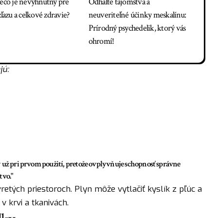
rečo je nevyhnutný pre
Odhalte tajomstvá a
žľazu a celkové zdravie?
neuveriteľné účinky meskalínu:
Prírodný psychedelik, ktorý vás
ohromí!
jú:
 už pri prvom použití, pretože ovplyvňuje schopnosť správne
tvo."
retých priestoroch. Plyn môže vytlačiť kyslík z pľúc a
v krvi a tkanivách.