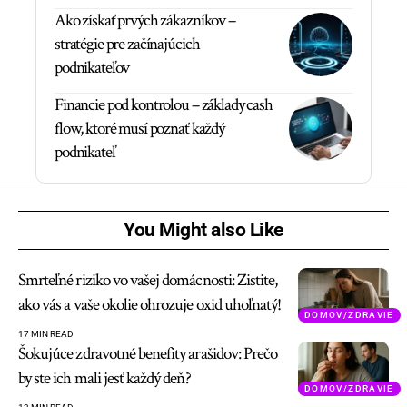
Ako získať prvých zákazníkov –
stratégie pre začínajúcich
podnikateľov
Financie pod kontrolou – základy cash
flow, ktoré musí poznať každý
podnikateľ
You Might also Like
Smrteľné riziko vo vašej domácnosti: Zistite,
ako vás a vaše okolie ohrozuje oxid uhoľnatý!
DOMOV/ZDRAVIE
17 MIN READ
Šokujúce zdravotné benefity arašidov: Prečo
by ste ich mali jesť každý deň?
DOMOV/ZDRAVIE