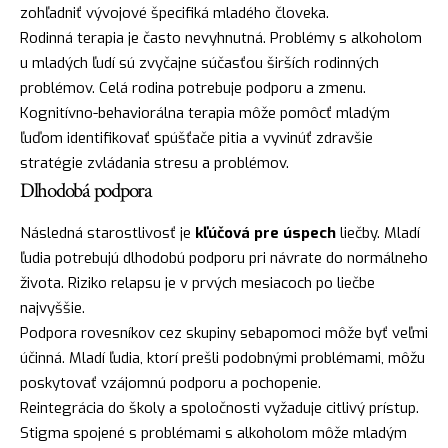
zohľadniť vývojové špecifiká mladého človeka.
Rodinná terapia je často nevyhnutná. Problémy s alkoholom
u mladých ľudí sú zvyčajne súčasťou širších rodinných
problémov. Celá rodina potrebuje podporu a zmenu.
Kognitívno-behaviorálna terapia môže pomôcť mladým
ľuďom identifikovať spúšťače pitia a vyvinúť zdravšie
stratégie zvládania stresu a problémov.
Dlhodobá podpora
Následná starostlivosť je
kľúčová pre úspech
liečby. Mladí
ľudia potrebujú dlhodobú podporu pri návrate do normálneho
života. Riziko relapsu je v prvých mesiacoch po liečbe
najvyššie.
Podpora rovesníkov cez skupiny sebapomoci môže byť veľmi
účinná. Mladí ľudia, ktorí prešli podobnými problémami, môžu
poskytovať vzájomnú podporu a pochopenie.
Reintegrácia do školy a spoločnosti vyžaduje citlivý prístup.
Stigma spojené s problémami s alkoholom môže mladým