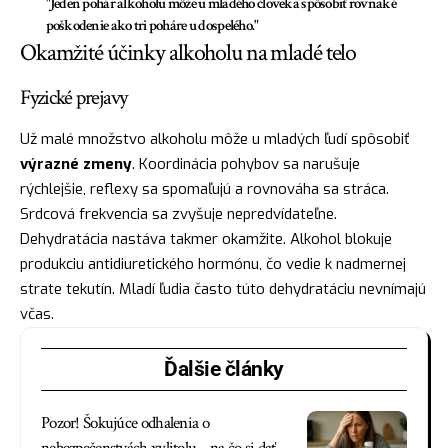
"Jeden pohár alkoholu môže u mladého človeka spôsobiť rovnaké
poškodenie ako tri poháre u dospelého."
Okamžité účinky alkoholu na mladé telo
Fyzické prejavy
Už malé množstvo alkoholu môže u mladých ľudí spôsobiť
výrazné zmeny
. Koordinácia pohybov sa narušuje
rýchlejšie, reflexy sa spomaľujú a rovnováha sa stráca.
Srdcová frekvencia sa zvyšuje nepredvídateľne.
Dehydratácia nastáva takmer okamžite. Alkohol blokuje
produkciu antidiuretického hormónu, čo vedie k nadmernej
strate tekutín. Mladí ľudia často túto dehydratáciu nevnímajú
včas.
Ďalšie články
Pozor! Šokujúce odhalenia o