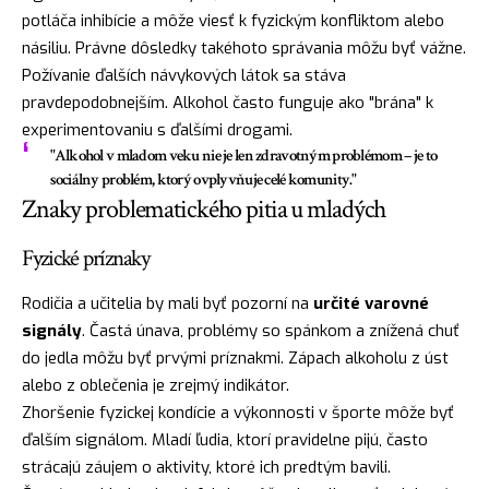
potláča inhibície a môže viesť k fyzickým konfliktom alebo
násiliu. Právne dôsledky takéhoto správania môžu byť vážne.
Požívanie ďalších návykových látok sa stáva
pravdepodobnejším. Alkohol často funguje ako "brána" k
experimentovaniu s ďalšími drogami.
"Alkohol v mladom veku nie je len zdravotným problémom – je to
sociálny problém, ktorý ovplyvňuje celé komunity."
Znaky problematického pitia u mladých
Fyzické príznaky
Rodičia a učitelia by mali byť pozorní na
určité varovné
signály
. Častá únava, problémy so spánkom a znížená chuť
do jedla môžu byť prvými príznakmi. Zápach alkoholu z úst
alebo z oblečenia je zrejmý indikátor.
Zhoršenie fyzickej kondície a výkonnosti v športe môže byť
ďalším signálom. Mladí ľudia, ktorí pravidelne pijú, často
strácajú záujem o aktivity, ktoré ich predtým bavili.