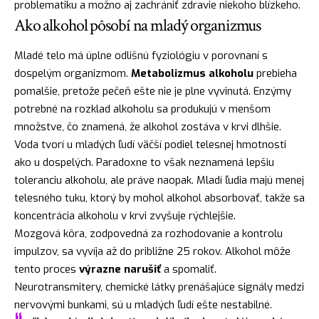
problematiku a možno aj zachrániť zdravie niekoho blízkeho.
Ako alkohol pôsobí na mladý organizmus
Mladé telo má úplne odlišnú fyziológiu v porovnaní s
dospelým organizmom.
Metabolizmus alkoholu
prebieha
pomalšie, pretože pečeň ešte nie je plne vyvinutá. Enzýmy
potrebné na rozklad alkoholu sa produkujú v menšom
množstve, čo znamená, že alkohol zostáva v krvi dlhšie.
Voda tvorí u mladých ľudí väčší podiel telesnej hmotnosti
ako u dospelých. Paradoxne to však neznamená lepšiu
toleranciu alkoholu, ale práve naopak. Mladí ľudia majú menej
telesného tuku, ktorý by mohol alkohol absorbovať, takže sa
koncentrácia alkoholu v krvi zvyšuje rýchlejšie.
Mozgová kôra, zodpovedná za rozhodovanie a kontrolu
impulzov, sa vyvíja až do približne 25 rokov. Alkohol môže
tento proces
výrazne narušiť
a spomaliť.
Neurotransmitery, chemické látky prenášajúce signály medzi
nervovými bunkami, sú u mladých ľudí ešte nestabilné.