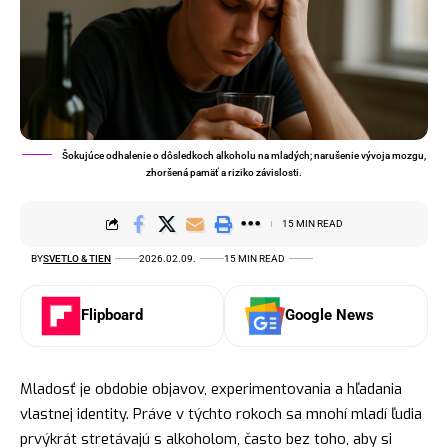
Šokujúce odhalenie o dôsledkoch alkoholu na mladých; narušenie vývoja mozgu,
zhoršená pamäť a riziko závislosti.
15 MIN READ
BY
SVETLO & TIEN
2026.02.09.
15 MIN READ
Flipboard
Google News
Mladosť je obdobie objavov, experimentovania a hľadania
vlastnej identity. Práve v týchto rokoch sa mnohí mladí ľudia
prvýkrát stretávajú s alkoholom, často bez toho, aby si