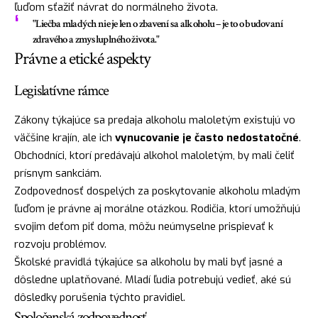
ľuďom sťažiť návrat do normálneho života.
"Liečba mladých nie je len o zbavení sa alkoholu – je to o budovaní
zdravého a zmysluplného života."
Právne a etické aspekty
Legislatívne rámce
Zákony týkajúce sa predaja alkoholu maloletým existujú vo
väčšine krajín, ale ich
vynucovanie je často nedostatočné
.
Obchodníci, ktorí predávajú alkohol maloletým, by mali čeliť
prísnym sankciám.
Zodpovednosť dospelých za poskytovanie alkoholu mladým
ľuďom je právne aj morálne otázkou. Rodičia, ktorí umožňujú
svojim deťom piť doma, môžu neúmyselne prispievať k
rozvoju problémov.
Školské pravidlá týkajúce sa alkoholu by mali byť jasné a
dôsledne uplatňované. Mladí ľudia potrebujú vedieť, aké sú
dôsledky porušenia týchto pravidiel.
Spoločenská zodpovednosť