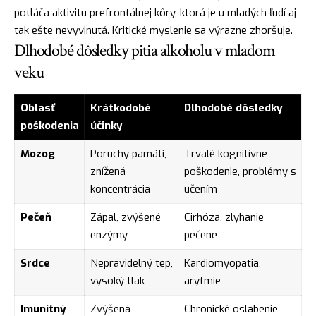
potláča aktivitu prefrontálnej kôry, ktorá je u mladých ľudí aj
tak ešte nevyvinutá. Kritické myslenie sa výrazne zhoršuje.
Dlhodobé dôsledky pitia alkoholu v mladom
veku
Oblasť
Krátkodobé
Dlhodobé dôsledky
poškodenia
účinky
Mozog
Poruchy pamäti,
Trvalé kognitívne
znížená
poškodenie, problémy s
koncentrácia
učením
Pečeň
Zápal, zvýšené
Cirhóza, zlyhanie
enzýmy
pečene
Srdce
Nepravidelný tep,
Kardiomyopatia,
vysoký tlak
arytmie
Imunitný
Zvýšená
Chronické oslabenie