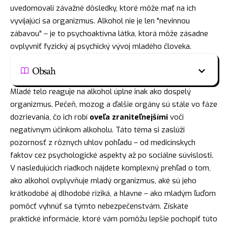
uvedomovali závažné dôsledky, ktoré môže mať na ich
vyvíjajúci sa organizmus. Alkohol nie je len "nevinnou
zábavou" – je to psychoaktívna látka, ktorá môže zásadne
ovplyvniť fyzický aj psychický vývoj mladého človeka.
Obsah
Mladé telo reaguje na alkohol úplne inak ako dospelý
organizmus. Pečeň, mozog a ďalšie orgány sú stále vo fáze
dozrievania, čo ich robí
oveľa zraniteľnejšími
voči
negatívnym účinkom alkoholu. Táto téma si zaslúži
pozornosť z rôznych uhlov pohľadu – od medicínskych
faktov cez psychologické aspekty až po sociálne súvislosti.
V nasledujúcich riadkoch nájdete komplexný prehľad o tom,
ako alkohol ovplyvňuje mladý organizmus, aké sú jeho
krátkodobé aj dlhodobé riziká, a hlavne – ako mladým ľuďom
pomôcť vyhnúť sa týmto nebezpečenstvám. Získate
praktické informácie, ktoré vám pomôžu lepšie pochopiť túto