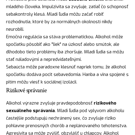
mladého človeka. Impulzivita sa zvyšuje, zatiaľ čo schopnosť
sebakontroly klesá. Mladí ľudia môžu začať robiť
rozhodnutia, ktoré by za normálnych okolností nikdy
neurobili.
Emočná regulácia sa stáva problematickou. Alkohol môže
spočiatku pôsobiť ako "liek" na úzkosť alebo smútok, ale
dlhodobo tieto problémy iba zhoršuje. Mladí ľudia sa môžu
stať náladovými a nepredvídateľnými.
Sebaúcta môže paradoxne klesnúť napriek tomu, že alkohol
spočiatku dodáva pocit sebavedomia. Hanba a vina spojené s
pitím môžu viesť k sociálnej izolácii.
Rizikové správanie
Alkohol výrazne zvyšuje pravdepodobnosť
rizikového
sexuálneho správania
. Mladí ľudia pod vplyvom alkoholu
častejšie podstupujú nechránený sex, čo zvyšuje riziko
pohlavne prenosných chorôb a neplánovaného tehotenstva.
Agresivita sa môže zvýšiť, obzvlášť u chlapcov. Alkohol