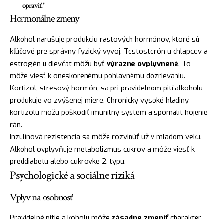
opraviť."
Hormonálne zmeny
Alkohol narušuje produkciu rastových hormónov, ktoré sú
kľúčové pre správny fyzický vývoj. Testosterón u chlapcov a
estrogén u dievčat môžu byť
výrazne ovplyvnené
. To
môže viesť k oneskorenému pohlavnému dozrievaniu.
Kortizol, stresový hormón, sa pri pravidelnom pití alkoholu
produkuje vo zvýšenej miere. Chronicky vysoké hladiny
kortizolu môžu poškodiť imunitný systém a spomalit hojenie
rán.
Inzulínová rezistencia sa môže rozvinúť už v mladom veku.
Alkohol ovplyvňuje metabolizmus cukrov a môže viesť k
preddiabetu alebo cukrovke 2. typu.
Psychologické a sociálne riziká
Vplyv na osobnosť
Pravidelné pitie alkoholu môže
zásadne zmeniť
charakter