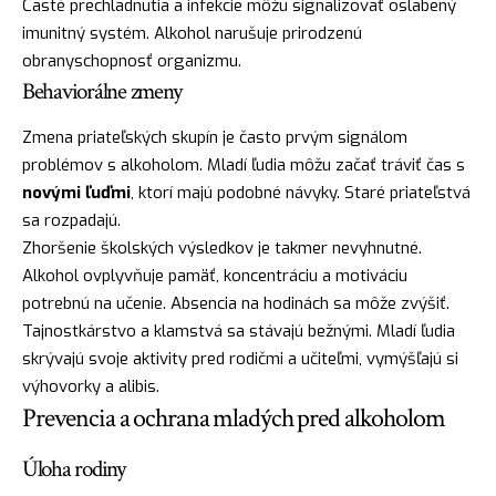
Časté prechladnutia a infekcie môžu signalizovať oslabený
imunitný systém. Alkohol narušuje prirodzenú
obranyschopnosť organizmu.
Behaviorálne zmeny
Zmena priateľských skupín je často prvým signálom
problémov s alkoholom. Mladí ľudia môžu začať tráviť čas s
novými ľuďmi
, ktorí majú podobné návyky. Staré priateľstvá
sa rozpadajú.
Zhoršenie školských výsledkov je takmer nevyhnutné.
Alkohol ovplyvňuje pamäť, koncentráciu a motiváciu
potrebnú na učenie. Absencia na hodinách sa môže zvýšiť.
Tajnostkárstvo a klamstvá sa stávajú bežnými. Mladí ľudia
skrývajú svoje aktivity pred rodičmi a učiteľmi, vymýšľajú si
výhovorky a alibis.
Prevencia a ochrana mladých pred alkoholom
Úloha rodiny