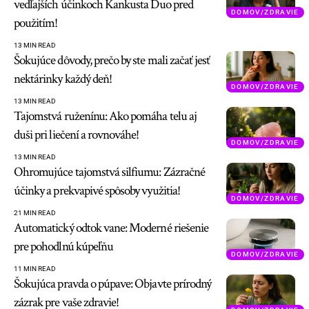
vedľajších účinkoch Kankusta Duo pred
DOMOV/ZDRAVIE
použitím!
13 MIN READ
Šokujúce dôvody, prečo by ste mali začať jesť
nektárinky každý deň!
DOMOV/ZDRAVIE
13 MIN READ
Tajomstvá ruženínu: Ako pomáha telu aj
duši pri liečení a rovnováhe!
DOMOV/ZDRAVIE
13 MIN READ
Ohromujúce tajomstvá silfiumu: Zázračné
účinky a prekvapivé spôsoby využitia!
DOMOV/ZDRAVIE
21 MIN READ
Automatický odtok vane: Moderné riešenie
pre pohodlnú kúpeľňu
DOMOV/ZDRAVIE
11 MIN READ
Šokujúca pravda o púpave: Objavte prírodný
zázrak pre vaše zdravie!