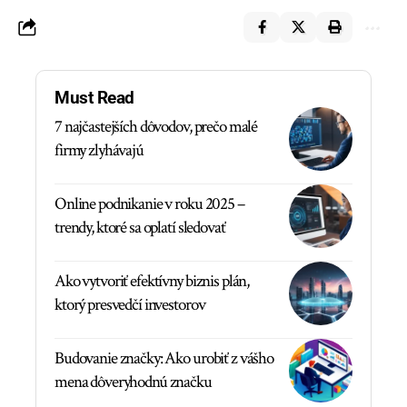
Must Read
7 najčastejších dôvodov, prečo malé
firmy zlyhávajú
Online podnikanie v roku 2025 –
trendy, ktoré sa oplatí sledovať
Ako vytvoriť efektívny biznis plán,
ktorý presvedčí investorov
Budovanie značky: Ako urobiť z vášho
mena dôveryhodnú značku