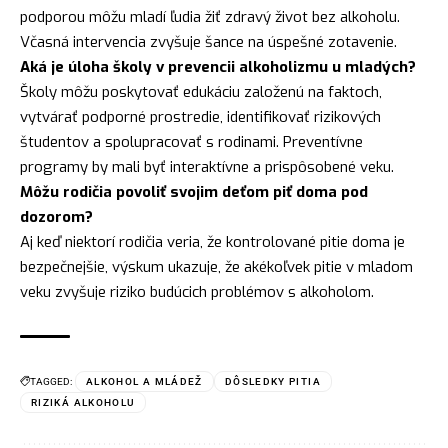
podporou môžu mladí ľudia žiť zdravý život bez alkoholu.
Včasná intervencia zvyšuje šance na úspešné zotavenie.
Aká je úloha školy v prevencii alkoholizmu u mladých?
Školy môžu poskytovať edukáciu založenú na faktoch,
vytvárať podporné prostredie, identifikovať rizikových
študentov a spolupracovať s rodinami. Preventívne
programy by mali byť interaktívne a prispôsobené veku.
Môžu rodičia povoliť svojim deťom piť doma pod
dozorom?
Aj keď niektorí rodičia veria, že kontrolované pitie doma je
bezpečnejšie, výskum ukazuje, že akékoľvek pitie v mladom
veku zvyšuje riziko budúcich problémov s alkoholom.
TAGGED:
ALKOHOL A MLÁDEŽ
DÔSLEDKY PITIA
RIZIKÁ ALKOHOLU