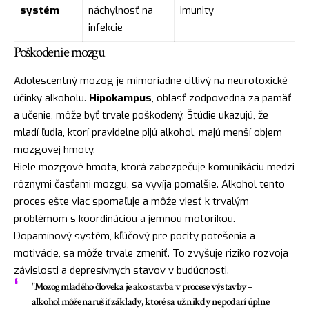
systém
náchylnosť na
imunity
infekcie
Poškodenie mozgu
Adolescentný mozog je mimoriadne citlivý na neurotoxické
účinky alkoholu.
Hipokampus
, oblasť zodpovedná za pamäť
a učenie, môže byť trvale poškodený. Štúdie ukazujú, že
mladí ľudia, ktorí pravidelne pijú alkohol, majú menší objem
mozgovej hmoty.
Biele mozgové hmota, ktorá zabezpečuje komunikáciu medzi
rôznymi časťami mozgu, sa vyvíja pomalšie. Alkohol tento
proces ešte viac spomaľuje a môže viesť k trvalým
problémom s koordináciou a jemnou motorikou.
Dopamínový systém, kľúčový pre pocity potešenia a
motivácie, sa môže trvale zmeniť. To zvyšuje riziko rozvoja
závislosti a depresívnych stavov v budúcnosti.
"Mozog mladého človeka je ako stavba v procese výstavby –
alkohol môže narušiť základy, ktoré sa už nikdy nepodarí úplne