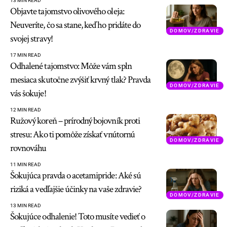
13 MIN READ
Objavte tajomstvo olivového oleja:
Neuveríte, čo sa stane, keď ho pridáte do
DOMOV/ZDRAVIE
svojej stravy!
17 MIN READ
Odhalené tajomstvo: Môže vám spln
mesiaca skutočne zvýšiť krvný tlak? Pravda
DOMOV/ZDRAVIE
vás šokuje!
12 MIN READ
Ružový koreň – prírodný bojovník proti
stresu: Ako ti pomôže získať vnútornú
DOMOV/ZDRAVIE
rovnováhu
11 MIN READ
Šokujúca pravda o acetamipride: Aké sú
riziká a vedľajšie účinky na vaše zdravie?
DOMOV/ZDRAVIE
13 MIN READ
Šokujúce odhalenie! Toto musíte vedieť o