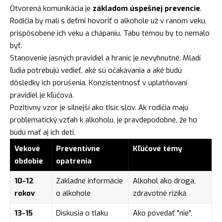
Otvorená komunikácia je
základom úspešnej prevencie
.
Rodičia by mali s deťmi hovoriť o alkohole už v ranom veku,
prispôsobene ich veku a chápaniu. Tabu témou by to nemalo
byť.
Stanovenie jasných pravidiel a hraníc je nevyhnutné. Mladí
ľudia potrebujú vedieť, aké sú očakávania a aké budú
dôsledky ich porušenia. Konzistentnosť v uplatňovaní
pravidiel je kľúčová.
Pozitívny vzor je silnejší ako tisíc slov. Ak rodičia majú
problematický vzťah k alkoholu, je pravdepodobné, že ho
budú mať aj ich deti.
Vekové
Preventívne
Kľúčové témy
obdobie
opatrenia
10-12
Základné informácie
Alkohol ako droga,
rokov
o alkohole
zdravotné riziká
13-15
Diskusia o tlaku
Ako povedať "nie",