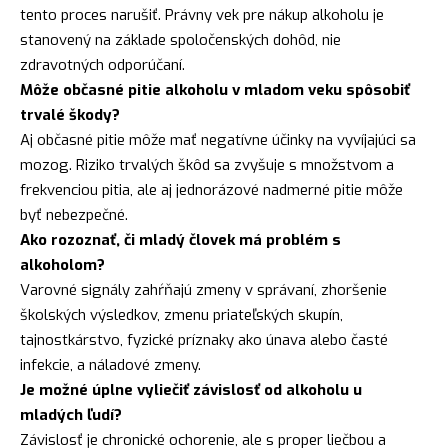
tento proces narušiť. Právny vek pre nákup alkoholu je
stanovený na základe spoločenských dohôd, nie
zdravotných odporúčaní.
Môže občasné pitie alkoholu v mladom veku spôsobiť
trvalé škody?
Aj občasné pitie môže mať negatívne účinky na vyvíjajúci sa
mozog. Riziko trvalých škôd sa zvyšuje s množstvom a
frekvenciou pitia, ale aj jednorázové nadmerné pitie môže
byť nebezpečné.
Ako rozoznať, či mladý človek má problém s
alkoholom?
Varovné signály zahŕňajú zmeny v správaní, zhoršenie
školských výsledkov, zmenu priateľských skupín,
tajnostkárstvo, fyzické príznaky ako únava alebo časté
infekcie, a náladové zmeny.
Je možné úplne vyliečiť závislosť od alkoholu u
mladých ľudí?
Závislosť je chronické ochorenie, ale s proper liečbou a