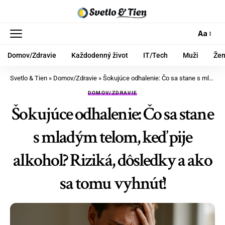
Aa
Domov/Zdravie
Každodenný život
IT/Tech
Muži
Že
Svetlo & Tien
»
Domov/Zdravie
»
Šokujúce odhalenie: Čo sa stane s mladým telom, keď pije alkohol? Riziká, dôsledky a ako sa tomu vyhnúť!
DOMOV/ZDRAVIE
Šokujúce odhalenie: Čo sa stane
s mladým telom, keď pije
alkohol? Riziká, dôsledky a ako
sa tomu vyhnúť!