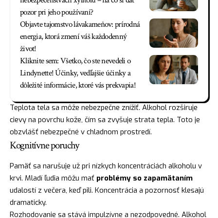
nebezpečenstvách xylitolu – na čo si dať
pozor pri jeho používaní?
Objavte tajomstvo lávakameňov: prírodná
energia, ktorá zmení váš každodenný
život!
Kliknite sem: Všetko, čo ste nevedeli o
Lindynette! Účinky, vedľajšie účinky a
dôležité informácie, ktoré vás prekvapia!
Teplota tela sa môže nebezpečne znížiť. Alkohol rozširuje
cievy na povrchu kože, čím sa zvyšuje strata tepla. Toto je
obzvlášť nebezpečné v chladnom prostredí.
Kognitívne poruchy
Pamäť sa narušuje už pri nízkych koncentráciách alkoholu v
krvi. Mladí ľudia môžu mať
problémy so zapamätaním
udalostí z večera, keď pili. Koncentrácia a pozornosť klesajú
dramaticky.
Rozhodovanie sa stává impulzívne a nezodpovedné. Alkohol