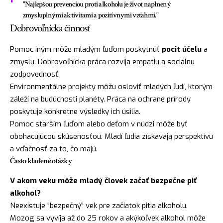
"Najlepšou prevenciou proti alkoholu je život naplnený
zmysluplnými aktivitami a pozitívnymi vzťahmi."
Dobrovoľnícka činnosť
Pomoc iným môže mladým ľuďom poskytnúť
pocit účelu
a
zmyslu. Dobrovoľnícka práca rozvíja empatiu a sociálnu
zodpovednosť.
Environmentálne projekty môžu osloviť mladých ľudí, ktorým
záleží na budúcnosti planéty. Práca na ochrane prírody
poskytuje konkrétne výsledky ich úsilia.
Pomoc starším ľuďom alebo deťom v núdzi môže byť
obohacujúcou skúsenosťou. Mladí ľudia získavają perspektívu
a vďačnosť za to, čo majú.
Často kladené otázky
V akom veku môže mladý človek začať bezpečne piť
alkohol?
Neexistuje "bezpečný" vek pre začiatok pitia alkoholu.
Mozog sa vyvíja až do 25 rokov a akýkoľvek alkohol môže