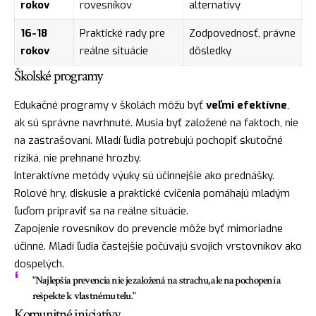
rokov
rovesníkov
alternatívy
16-18
Praktické rady pre
Zodpovednosť, právne
rokov
reálne situácie
dôsledky
Školské programy
Edukačné programy v školách môžu byť
veľmi efektívne
,
ak sú správne navrhnuté. Musia byť založené na faktoch, nie
na zastrašovaní. Mladí ľudia potrebujú pochopiť skutočné
riziká, nie prehnané hrozby.
Interaktívne metódy výuky sú účinnejšie ako prednášky.
Rolové hry, diskusie a praktické cvičenia pomáhajú mladým
ľuďom pripraviť sa na reálne situácie.
Zapojenie rovesníkov do prevencie môže byť mimoriadne
účinné. Mladí ľudia častejšie počúvajú svojich vrstovníkov ako
dospelých.
"Najlepšia prevencia nie je založená na strachu, ale na pochopení a
rešpekte k vlastnému telu."
Komunitné iniciatívy