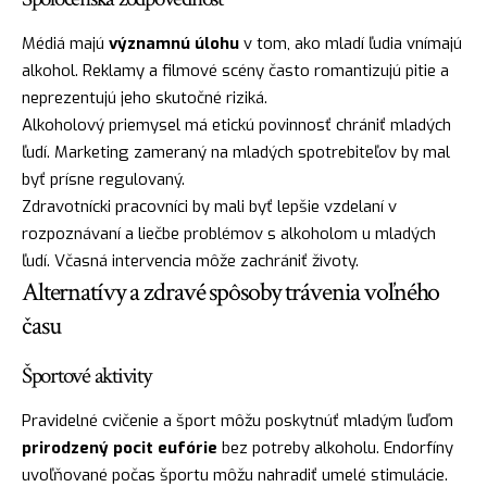
Médiá majú
významnú úlohu
v tom, ako mladí ľudia vnímajú
alkohol. Reklamy a filmové scény často romantizujú pitie a
neprezentujú jeho skutočné riziká.
Alkoholový priemysel má etickú povinnosť chrániť mladých
ľudí. Marketing zameraný na mladých spotrebiteľov by mal
byť prísne regulovaný.
Zdravotnícki pracovníci by mali byť lepšie vzdelaní v
rozpoznávaní a liečbe problémov s alkoholom u mladých
ľudí. Včasná intervencia môže zachrániť životy.
Alternatívy a zdravé spôsoby trávenia voľného
času
Športové aktivity
Pravidelné cvičenie a šport môžu poskytnúť mladým ľuďom
prirodzený pocit eufórie
bez potreby alkoholu. Endorfíny
uvoľňované počas športu môžu nahradiť umelé stimulácie.