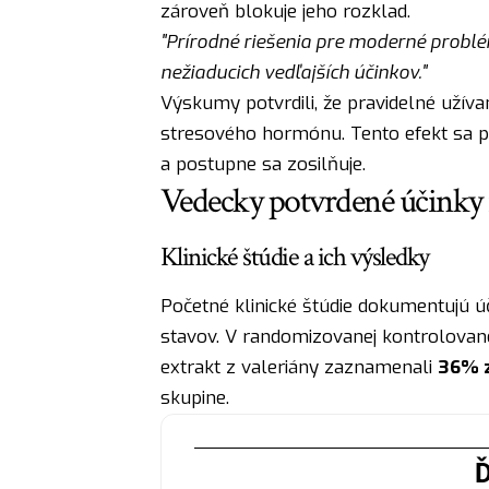
zároveň blokuje jeho rozklad.
"Prírodné riešenia pre moderné problé
nežiaducich vedľajších účinkov."
Výskumy potvrdili, že pravidelné užíva
stresového hormónu. Tento efekt sa pr
a postupne sa zosilňuje.
Vedecky potvrdené účinky 
Klinické štúdie a ich výsledky
Početné klinické štúdie dokumentujú úč
stavov. V randomizovanej kontrolovanej
extrakt z valeriány zaznamenali
36% z
skupine.
Ď