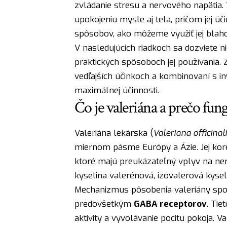
zvládanie stresu a nervového napätia. 
upokojeniu mysle aj tela, pričom jej ú
spôsobov, ako môžeme využiť jej blaho
V nasledujúcich riadkoch sa dozviete n
praktických spôsoboch jej používania.
vedľajších účinkoch a kombinovaní s i
maximálnej účinnosti.
Čo je valeriána a prečo fung
Valeriána lekárska (
Valeriana officinal
miernom pásme Európy a Ázie. Jej kor
ktoré majú preukázateľný vplyv na ne
kyselina valerénová, izovalerová kysel
Mechanizmus pôsobenia valeriány spo
predovšetkým
GABA receptorov
. Tie
aktivity a vyvolávanie pocitu pokoja. 