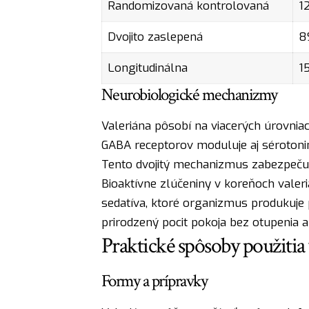
Randomizovaná kontrolovaná
1
Dvojito zaslepená
8
Longitudinálna
1
Neurobiologické mechanizmy
Valeriána pôsobí na viacerých úrovn
GABA receptorov moduluje aj sérotonin
Tento dvojitý mechanizmus zabezpečuj
Bioaktívne zlúčeniny v koreňoch valer
sedatíva, ktoré organizmus produkuje
prirodzený pocit pokoja bez otupenia al
Praktické spôsoby použitia 
Formy a prípravky