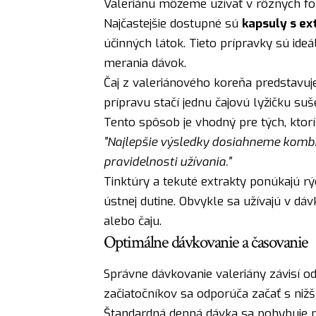
Valeriánu môžeme užívať v rôznych fo
Najčastejšie dostupné sú
kapsuly s e
účinných látok. Tieto prípravky sú ideá
merania dávok.
Čaj z valeriánového koreňa predstavuj
prípravu stačí jednu čajovú lyžičku s
Tento spôsob je vhodný pre tých, ktor
"Najlepšie výsledky dosiahneme komb
pravidelnosti užívania."
Tinktúry a tekuté extrakty ponúkajú rý
ústnej dutine. Obvykle sa užívajú v dá
alebo čaju.
Optimálne dávkovanie a časovanie
Správne dávkovanie valeriány závisí od 
začiatočníkov sa odporúča začať s niž
Štandardná denná dávka sa pohybuje 