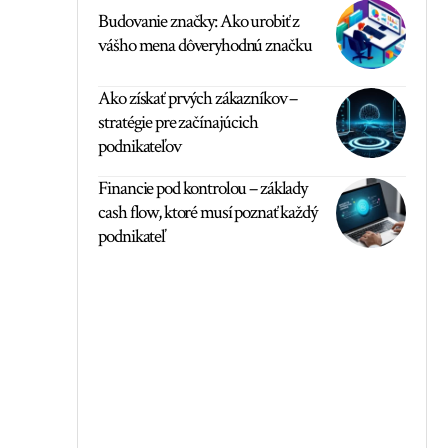
Budovanie značky: Ako urobiť z
vášho mena dôveryhodnú značku
Ako získať prvých zákazníkov –
stratégie pre začínajúcich
podnikateľov
Financie pod kontrolou – základy
cash flow, ktoré musí poznať každý
podnikateľ