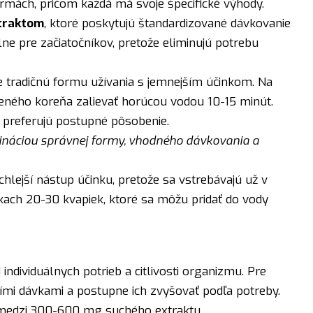
rmách, pričom každá má svoje špecifické výhody.
xtraktom
, ktoré poskytujú štandardizované dávkovanie
lne pre začiatočníkov, pretože eliminujú potrebu
e tradičnú formu užívania s jemnejším účinkom. Na
ušeného koreňa zalievať horúcou vodou 10-15 minút.
í preferujú postupné pôsobenie.
ináciou správnej formy, vhodného dávkovania a
chlejší nástup účinku, pretože sa vstrebávajú už v
vkach 20-30 kvapiek, ktoré sa môžu pridať do vody
individuálnych potrieb a citlivosti organizmu. Pre
šími dávkami a postupne ich zvyšovať podľa potreby.
medzi 300-600 mg suchého extraktu.