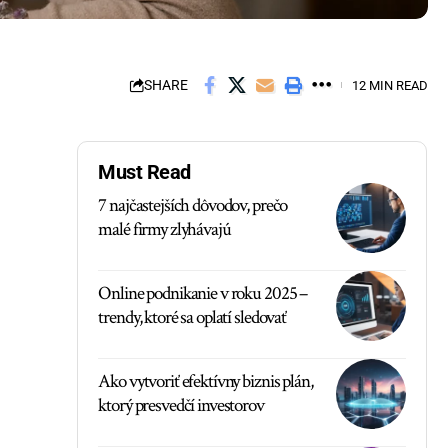
SHARE
12 MIN READ
Must Read
7 najčastejších dôvodov, prečo
malé firmy zlyhávajú
Online podnikanie v roku 2025 –
trendy, ktoré sa oplatí sledovať
Ako vytvoriť efektívny biznis plán,
ktorý presvedčí investorov