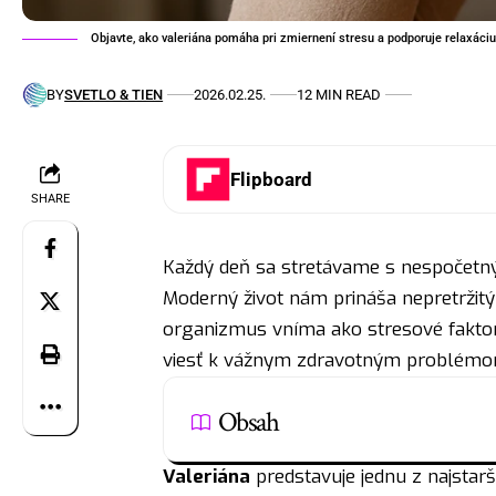
Objavte, ako valeriána pomáha pri zmiernení stresu a podporuje relaxáciu
BY
SVETLO & TIEN
2026.02.25.
12 MIN READ
Flipboard
SHARE
Každý deň sa stretávame s nespočetnými
Moderný život nám prináša nepretržitý
organizmus vníma ako stresové faktor
viesť k vážnym zdravotným problémo
Obsah
Valeriána
predstavuje jednu z najstarš