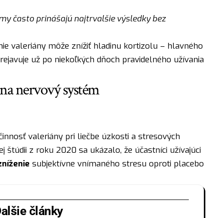
my často prinášajú najtrvalšie výsledky bez
nie valeriány môže znížiť hladinu kortizolu – hlavného
ejavuje už po niekoľkých dňoch pravidelného užívania
na nervový systém
innosť valeriány pri liečbe úzkosti a stresových
 štúdii z roku 2020 sa ukázalo, že účastníci užívajúci
níženie
subjektívne vnímaného stresu oproti placebo
alšie články