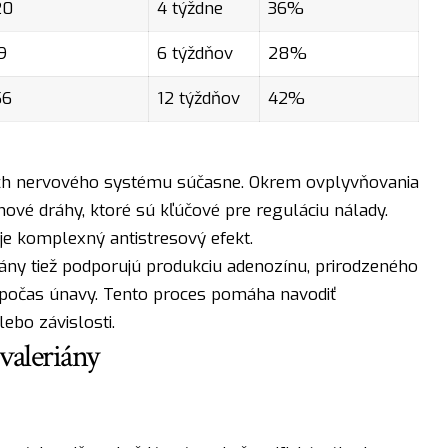
20
4 týždne
36%
9
6 týždňov
28%
56
12 týždňov
42%
iach nervového systému súčasne. Okrem ovplyvňovania
ové dráhy, ktoré sú kľúčové pre reguláciu nálady.
e komplexný antistresový efekt.
iány tiež podporujú produkciu adenozínu, prirodzeného
 počas únavy. Tento proces pomáha navodiť
ebo závislosti.
valeriány