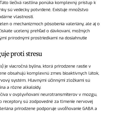
Táto liečivá rastlina ponúka komplexný prístup k
činky sú vedecky potvrdené. Existuje množstvo
dárne vlastnosti.
ielen o mechanizmoch pôsobenia valeriány, ale aj o
 Získate ucelený prehľad o dávkovaní, možných
nými prírodnými prostriedkami na dosiahnutie
uje proti stresu
is
) je viacročná bylina, ktorá prirodzene rastie v
ene obsahujú komplexnú zmes bioaktívnych látok,
rvový systém. Hlavnými účinnými zložkami sú
ina a rôzne alkaloidy.
číva v ovplyvňovaní neurotransmiterov v mozgu,
to receptory sú zodpovedné za tlmenie nervovej
Valeriána prirodzene podporuje uvoľňovanie GABA a