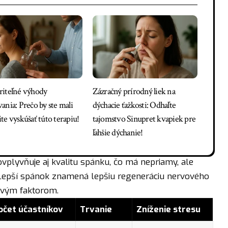
iteľné výhody
Zázračný prírodný liek na
ania: Prečo by ste mali
dýchacie ťažkosti: Odhaľte
te vyskúšať túto terapiu!
tajomstvo Sinupret kvapiek pre
ľahšie dýchanie!
vplyvňuje aj kvalitu spánku, čo má nepriamy, ale
 Lepší spánok znamená lepšiu regeneráciu nervového
ovým faktorom.
očet účastníkov
Trvanie
Zníženie stresu