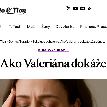
t
IT/Tech
Muži
Ženy
Dovolenka
Financie/Práca
 Tien
»
Domov/Zdravie
»
Šokujúce odhalenie: Ako Valeriána dokáže zázračne zníž
DOMOV/ZDRAVIE
Ako Valeriána dokáže z