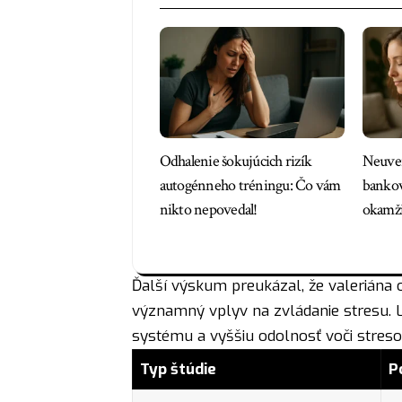
Odhalenie šokujúcich rizík
Neuver
autogénneho tréningu: Čo vám
bankov
nikto nepovedal!
okamži
Ďalší výskum preukázal, že valeriána o
významný vplyv na zvládanie stresu.
systému a vyššiu odolnosť voči stres
Typ štúdie
P