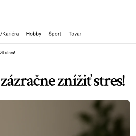
/Kariéra
Hobby
Šport
Tovar
iť stres!
ázračne znížiť stres!