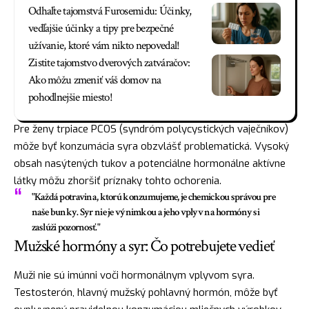
Odhaľte tajomstvá Furosemidu: Účinky,
vedľajšie účinky a tipy pre bezpečné
užívanie, ktoré vám nikto nepovedal!
Zistite tajomstvo dverových zatváračov:
Ako môžu zmeniť váš domov na
pohodlnejšie miesto!
Pre ženy trpiace PCOS (syndróm polycystických vaječníkov)
môže byť konzumácia syra obzvlášť problematická. Vysoký
obsah nasýtených tukov a potenciálne hormonálne aktívne
látky môžu zhoršiť príznaky tohto ochorenia.
"Každá potravina, ktorú konzumujeme, je chemickou správou pre
naše bunky. Syr nie je výnimkou a jeho vplyv na hormóny si
zaslúži pozornosť."
Mužské hormóny a syr: Čo potrebujete vedieť
Muži nie sú imúnni voči hormonálnym vplyvom syra.
Testosterón, hlavný mužský pohlavný hormón, môže byť