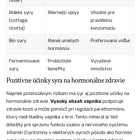
Mäkké syry
Miernejší vplyv
Vhodné pre
(cottage,
pravidelnú
ricotta)
konzumáciu
Bio syry
Menej umelých
Preferovaná voľba
hormónov
Fermentované
Probiotické
Vyvážené
syry
benefity
množstvo
Pozitívne účinky syra na hormonálne zdravie
Napriek potenciálnym rizikám má syr aj pozitívne účinky na
hormonálne zdravie.
Vysoký obsah vápnika
podporuje
zdravie kostí a môže pomôcť pri regulácii parathormónu,
ktorý riadi hladiny vápnika v krvi. Tento minerál je tiež
dôležitý pre správnu funkciu svalov a nervového systému.
Vitamín D
prítomný v niektorých syroch pôsobí ako hormón