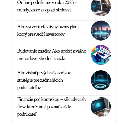
Online podnikanie v roku 2025 –
trendy, ktoré sa oplatí sledovať
Ako vytvoriť efektívny biznis plán,
ktorý presvedčí investorov
Budovanie značky: Ako urobiť z vášho
mena dôveryhodnú značku
Ako získať prvých zákazníkov –
stratégie pre začínajúcich
podnikateľov
Financie pod kontrolou – základy cash
flow, ktoré musí poznať každý
podnikateľ