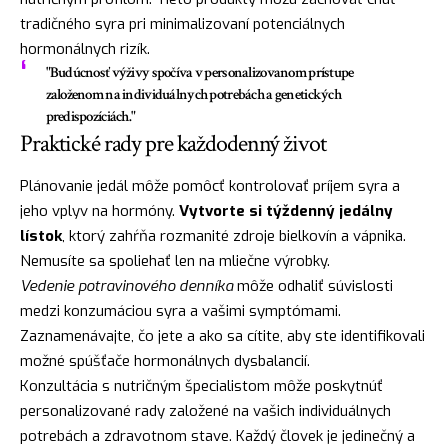
tradičného syra pri minimalizovaní potenciálnych
hormonálnych rizík.
"Budúcnosť výživy spočíva v personalizovanom prístupe
založenom na individuálnych potrebách a genetických
predispozíciách."
Praktické rady pre každodenný život
Plánovanie jedál môže pomôcť kontrolovať príjem syra a
jeho vplyv na hormóny.
Vytvorte si týždenný jedálny
lístok
, ktorý zahŕňa rozmanité zdroje bielkovín a vápnika.
Nemusíte sa spoliehať len na mliečne výrobky.
Vedenie potravinového denníka
môže odhaliť súvislosti
medzi konzumáciou syra a vašimi symptómami.
Zaznamenávajte, čo jete a ako sa cítite, aby ste identifikovali
možné spúšťače hormonálnych dysbalancií.
Konzultácia s nutričným špecialistom môže poskytnúť
personalizované rady založené na vašich individuálnych
potrebách a zdravotnom stave. Každý človek je jedinečný a