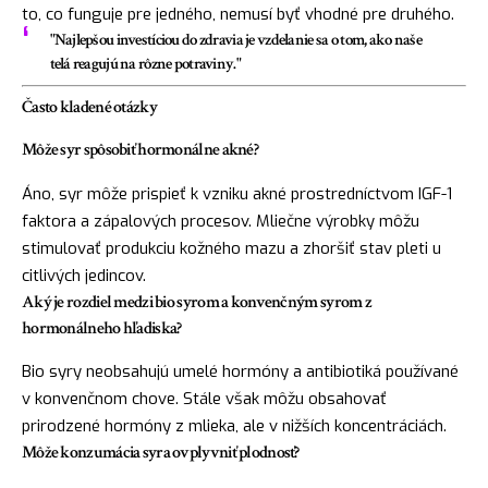
to, co funguje pre jedného, nemusí byť vhodné pre druhého.
"Najlepšou investíciou do zdravia je vzdelanie sa o tom, ako naše
telá reagujú na rôzne potraviny."
Často kladené otázky
Môže syr spôsobiť hormonálne akné?
Áno, syr môže prispieť k vzniku akné prostredníctvom IGF-1
faktora a zápalových procesov. Mliečne výrobky môžu
stimulovať produkciu kožného mazu a zhoršiť stav pleti u
citlivých jedincov.
Aký je rozdiel medzi bio syrom a konvenčným syrom z
hormonálneho hľadiska?
Bio syry neobsahujú umelé hormóny a antibiotiká používané
v konvenčnom chove. Stále však môžu obsahovať
prirodzené hormóny z mlieka, ale v nižších koncentráciách.
Môže konzumácia syra ovplyvniť plodnosť?