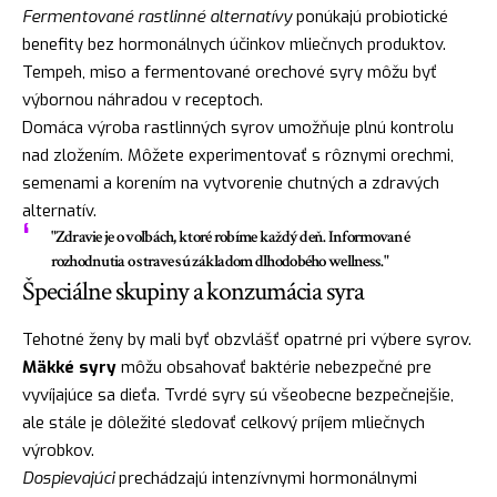
Fermentované rastlinné alternatívy
ponúkajú probiotické
benefity bez hormonálnych účinkov mliečnych produktov.
Tempeh, miso a fermentované orechové syry môžu byť
výbornou náhradou v receptoch.
Domáca výroba rastlinných syrov umožňuje plnú kontrolu
nad zložením. Môžete experimentovať s rôznymi orechmi,
semenami a korením na vytvorenie chutných a zdravých
alternatív.
"Zdravie je o voľbách, ktoré robíme každý deň. Informované
rozhodnutia o strave sú základom dlhodobého wellness."
Špeciálne skupiny a konzumácia syra
Tehotné ženy by mali byť obzvlášť opatrné pri výbere syrov.
Mäkké syry
môžu obsahovať baktérie nebezpečné pre
vyvíjajúce sa dieťa. Tvrdé syry sú všeobecne bezpečnejšie,
ale stále je dôležité sledovať celkový príjem mliečnych
výrobkov.
Dospievajúci
prechádzajú intenzívnymi hormonálnymi