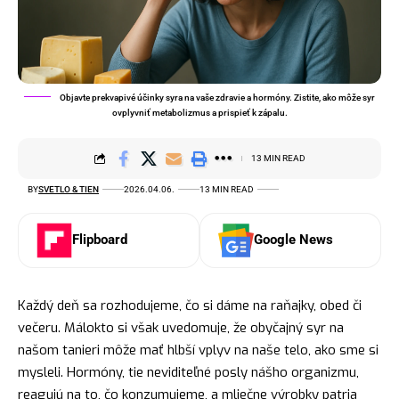
Objavte prekvapivé účinky syra na vaše zdravie a hormóny. Zistite, ako môže syr
ovplyvniť metabolizmus a prispieť k zápalu.
13 MIN READ
BY
SVETLO & TIEN
2026.04.06.
13 MIN READ
Flipboard
Google News
Každý deň sa rozhodujeme, čo si dáme na raňajky, obed či
večeru. Málokto si však uvedomuje, že obyčajný syr na
našom tanieri môže mať hlbší vplyv na naše telo, ako sme si
mysleli. Hormóny, tie neviditeľné posly nášho organizmu,
reagujú na to, čo konzumujeme, a mliečne výrobky patria