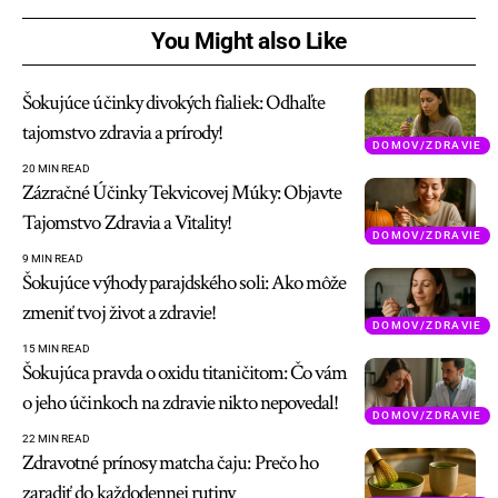
You Might also Like
Šokujúce účinky divokých fialiek: Odhaľte
tajomstvo zdravia a prírody!
DOMOV/ZDRAVIE
20 MIN READ
Zázračné Účinky Tekvicovej Múky: Objavte
Tajomstvo Zdravia a Vitality!
DOMOV/ZDRAVIE
9 MIN READ
Šokujúce výhody parajdského soli: Ako môže
zmeniť tvoj život a zdravie!
DOMOV/ZDRAVIE
15 MIN READ
Šokujúca pravda o oxidu titaničitom: Čo vám
o jeho účinkoch na zdravie nikto nepovedal!
DOMOV/ZDRAVIE
22 MIN READ
Zdravotné prínosy matcha čaju: Prečo ho
zaradiť do každodennej rutiny