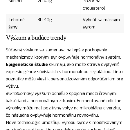
Seniori
20-40g
Pozor na
cholesterol
Tehotné
30-40g
Vyhnúť sa mäkkým
ženy
syrom
Výskum a budúce trendy
Súčasný výskum sa zameriava na lepšie pochopenie
mechanizmov, ktorými syr ovplyvňuje hormonálny systém.
Epigenetické štúdie
skúmajú, ako môže strava ovplyvniť
expresiu génov súvisiacich s hormonálnou reguláciou. Tieto
poznatky môžu viesť k personalizovaným odporúčaniam pre
výživu.
Mikrobiómový výskum
odhaľuje spojenia medzi črevnými
baktériami a hormonálnym zdravím. Fermentované mliečne
výrobky môžu mať pozitívny vplyv na mikrobiálnu diverzitu,
čo následne ovplyvňuje hormonálnu rovnováhu.
Nové technológie umožňujú výrobu syrov s modifikovaným
nutričným profilom. Tieto produkty môžu zachovať chuť