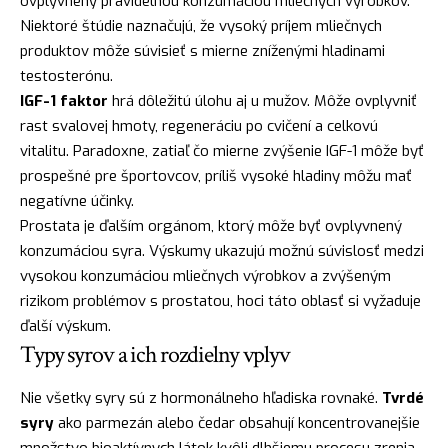
ovplyvnený pravidelnou konzumáciou mliečnych výrobkov.
Niektoré štúdie naznačujú, že vysoký príjem mliečnych
produktov môže súvisieť s mierne zníženými hladinami
testosterónu.
IGF-1 faktor
hrá dôležitú úlohu aj u mužov. Môže ovplyvniť
rast svalovej hmoty, regeneráciu po cvičení a celkovú
vitalitu. Paradoxne, zatiaľ čo mierne zvýšenie IGF-1 môže byť
prospešné pre športovcov, príliš vysoké hladiny môžu mať
negatívne účinky.
Prostata je ďalším orgánom, ktorý môže byť ovplyvnený
konzumáciou syra. Výskumy ukazujú možnú súvislosť medzi
vysokou konzumáciou mliečnych výrobkov a zvýšeným
rizikom problémov s prostatou, hoci táto oblasť si vyžaduje
ďalší výskum.
Typy syrov a ich rozdielny vplyv
Nie všetky syry sú z hormonálneho hľadiska rovnaké.
Tvrdé
syry
ako parmezán alebo čedar obsahují koncentrovanejšie
množstvo bioaktívnych látok kvôli dlhšiemu procesu zrenia.