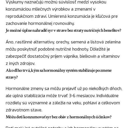
Výskumy naznačujú možnú súvislosť medzi vysokou
konzumáciou mliečnych výrobkov a zmenami v
reprodukčnom zdraví. Umierená konzumácia je kľúčová pre
zachovanie hormonálnej rovnováhy.
Je možné úplne nahradiť syr v strave bez straty nutričných benefitov?
Áno, rastlinné alternatívy, orechy, semená a listová zelenina
môžu poskytnúť podobné nutričné hodnoty. Dôležité je
zabezpečiť dostatočný príjem vápnika, bielkovín a vitamínov
z iných zdrojov.
Ako dlho trvá, kým sa hormonálny systém stabilizuje po zmene
stravy?
Hormonálne zmeny sa môžu prejaviť už po niekoľkých dňoch,
ale úplná stabilizácia môže trvať 3-6 mesiacov. Individuálne
rozdiely sú významné a záležia na veku, pohlaví a celkovom
zdravotnom stave.
Môžu deti konzumovať syr bez obáv z hormonálnych účinkov?