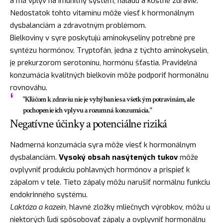
a má vplyv na imunitný systém, náladu a kostné zdravie.
Nedostatok tohto vitamínu môže viesť k hormonálnym
dysbalanciám a zdravotným problémom.
Bielkoviny v syre poskytujú aminokyseliny potrebné pre
syntézu hormónov. Tryptofán, jedna z týchto aminokyselín,
je prekurzorom serotonínu, hormónu šťastia. Pravidelná
konzumácia kvalitných bielkovín môže podporiť hormonálnu
rovnováhu.
"Kľúčom k zdraviu nie je vyhýbanie sa všetkým potravinám, ale
pochopenie ich vplyvu a rozumná konzumácia."
Negatívne účinky a potenciálne riziká
Nadmerná konzumácia syra môže viesť k hormonálnym
dysbalanciám.
Vysoký obsah nasýtených tukov
môže
ovplyvniť produkciu pohlavných hormónov a prispieť k
zápalom v tele. Tieto zápaly môžu narušiť normálnu funkciu
endokrinného systému.
Laktóza a kazeín
, hlavné zložky mliečnych výrobkov, môžu u
niektorých ľudí spôsobovať zápaly a ovplyvniť hormonálnu