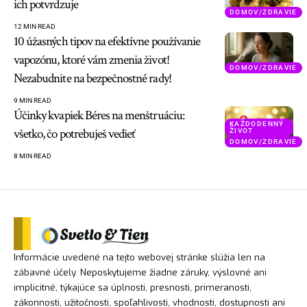
ich potvrdzuje
DOMOV/ZDRAVIE
12 MIN READ
10 úžasných tipov na efektívne používanie
vapozónu, ktoré vám zmenia život!
DOMOV/ZDRAVIE
Nezabudnite na bezpečnostné rady!
9 MIN READ
Účinky kvapiek Béres na menštruáciu:
KAŽDODENNÝ
všetko, čo potrebuješ vedieť
ŽIVOT
DOMOV/ZDRAVIE
8 MIN READ
Informácie uvedené na tejto webovej stránke slúžia len na
zábavné účely. Neposkytujeme žiadne záruky, výslovné ani
implicitné, týkajúce sa úplnosti, presnosti, primeranosti,
zákonnosti, užitočnosti, spoľahlivosti, vhodnosti, dostupnosti ani