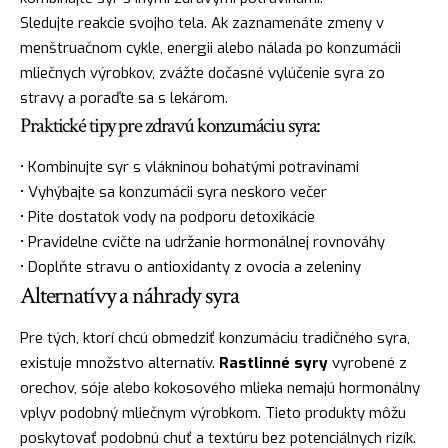
Sledujte reakcie svojho tela. Ak zaznamenáte zmeny v
menštruačnom cykle, energii alebo nálada po konzumácii
mliečnych výrobkov, zvážte dočasné vylúčenie syra zo
stravy a poraďte sa s lekárom.
Praktické tipy pre zdravú konzumáciu syra:
• Kombinujte syr s vlákninou bohatými potravinami
• Vyhýbajte sa konzumácii syra neskoro večer
• Pite dostatok vody na podporu detoxikácie
• Pravidelne cvičte na udržanie hormonálnej rovnováhy
• Doplňte stravu o antioxidanty z ovocia a zeleniny
Alternatívy a náhrady syra
Pre tých, ktorí chcú obmedziť konzumáciu tradičného syra,
existuje množstvo alternatív.
Rastlinné syry
vyrobené z
orechov, sóje alebo kokosového mlieka nemajú hormonálny
vplyv podobný mliečnym výrobkom. Tieto produkty môžu
poskytovať podobnú chuť a textúru bez potenciálnych rizík.