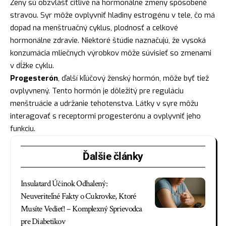
Ženy sú obzvlášť citlivé na hormonálne zmeny spôsobené
stravou. Syr môže ovplyvniť hladiny estrogénu v tele, čo má
dopad na menštruačný cyklus, plodnosť a celkové
hormonálne zdravie. Niektoré štúdie naznačujú, že vysoká
konzumácia mliečnych výrobkov môže súvisieť so zmenami
v dĺžke cyklu.
Progesterón
, ďalší kľúčový ženský hormón, môže byť tiež
ovplyvnený. Tento hormón je dôležitý pre reguláciu
menštruácie a udržanie tehotenstva. Látky v syre môžu
interagovať s receptormi progesterónu a ovplyvniť jeho
funkciu.
Ďalšie články
Insulatard Účinok Odhalený:
Neuveriteľné Fakty o Cukrovke, Ktoré
Musíte Vedieť! – Komplexný Sprievodca
pre Diabetikov