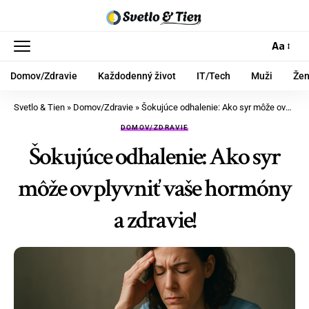
Aa
Domov/Zdravie
Každodenný život
IT/Tech
Muži
Že
Svetlo & Tien
»
Domov/Zdravie
»
Šokujúce odhalenie: Ako syr môže ovplyvniť vaše hormóny a zdravie!
DOMOV/ZDRAVIE
Šokujúce odhalenie: Ako syr
môže ovplyvniť vaše hormóny
a zdravie!