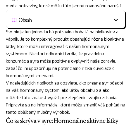
medzi potraviny, ktoré môžu túto jemnú rovnováhu narušiť.
Obsah
Syr nie je len jednoduchá potravina bohatá na bielkoviny a
vápnik. Je to komplexný produkt obsahujúci rôzne bioaktívne
látky, ktoré môžu interagovať s naším hormonálnym
systémom. Niektorí odborníci tvrdia, že pravidelná
konzumácia syra môže pozitívne ovplyvniť naše zdravie,
zatiaľ čo iní upozorňujú na potenciálne riziká súvisiace s
hormonálnymi zmenami.
V nasledujúcich riadkoch sa dozviete, ako presne syr pôsobí
na váš hormonálny systém, aké látky obsahuje a ako
môžete túto znalosť využiť pre zlepšenie svojho zdravia.
Pripravte sa na informácie, ktoré môžu zmeniť váš pohľad na
tento obľúbený mliečny výrobok.
Čo sa skrýva v syre: Hormonálne aktívne látky