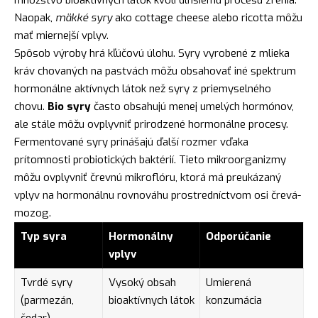
Naopak,
mäkké syry
ako cottage cheese alebo ricotta môžu
mať miernejší vplyv.
Spôsob výroby hrá kľúčovú úlohu. Syry vyrobené z mlieka
kráv chovaných na pastvách môžu obsahovať iné spektrum
hormonálne aktívnych látok než syry z priemyselného
chovu.
Bio syry
často obsahujú menej umelých hormónov,
ale stále môžu ovplyvniť prirodzené hormonálne procesy.
Fermentované syry prinášajú ďalší rozmer vďaka
prítomnosti probiotických baktérií. Tieto mikroorganizmy
môžu ovplyvniť črevnú mikroflóru, ktorá má preukázaný
vplyv na hormonálnu rovnováhu prostredníctvom osi črevá-
mozog.
Typ syra
Hormonálny
Odporúčanie
vplyv
Tvrdé syry
Vysoký obsah
Umierená
(parmezán,
bioaktívnych látok
konzumácia
čedar)