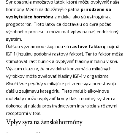
Syr obsahuje množstvo látok, ktoré môžu ovplyvniť naše
hormóny. Medzi najdôležitejšie patria
prirodzene sa
vyskytujúce hormóny
z mlieka, ako sú estrogény a
progesterón. Tieto látky sa dostávajú do syra počas
výrobného procesu a môžu mať vplyv na naš endokrinný
systém.
Ďalšou významnou skupinou sú
rastové faktory
, najmä
IGF-1 (inzulínu podobný rastový faktor). Tento faktor môže
stimulovať rast buniek a ovplyvniť hladiny inzulínu v krvi.
Výskum ukazuje, že pravidelná konzumácia mliečnych
výrobkov môže zvyšovať hladiny IGF-1 v organizme.
Bioaktívne peptidy
vznikajúce pri zrení syra predstavujú
ďalšiu zaujímavú kategóriu. Tieto malé bielkovinové
molekuly môžu ovplyvniť krvný tlak, imunitný systém a
dokonca aj náladu prostredníctvom interakcie s rôznymi
receptormi v tele.
Vplyv syra na ženské hormóny