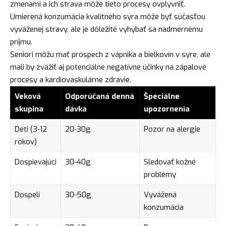
zmenami a ich strava môže tieto procesy ovplyvniť.
Umierená konzumácia kvalitného syra môže byť súčasťou
vyváženej stravy, ale je dôležité vyhýbať sa nadmernému
príjmu.
Seniori môžu mať prospech z vápnika a bielkovín v syre, ale
mali by zvážiť aj potenciálne negatívne účinky na zápalové
procesy a kardiovaskulárne zdravie.
Veková
Odporúčaná denná
Špeciálne
skupina
dávka
upozornenia
Deti (3-12
20-30g
Pozor na alergie
rokov)
Dospievajúci
30-40g
Sledovať kožné
problémy
Dospelí
30-50g
Vyvážená
konzumácia