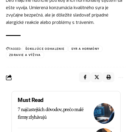
Deti majú iné nutričné potreby a ich hormonálny systém sa
ešte vyvíja. Umierená konzumácia kvalitného syra je
zvyčajne bezpečná, ale je dôležité sledovať prípadné
alergické reakcie alebo problémy s trávením.
TAGGED:
ŠOKUJÚCE ODHALENIE
SYR A HORMÓNY
ZDRAVIE A VÝŽIVA
Must Read
7 najčastejších dôvodov, prečo malé
firmy zlyhávajú