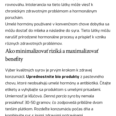
rovnováhu. Intolerancia na tieto látky môže viesť k
chronickým zdravotným problémom a hormonálnym
poruchám.
Umelé hormóny používané v konvenčnom chove dobytka sa
môžu dostať do mlieka a následne do syra. Tieto látky môžu
narušiť prirodzené hormonálne procesy a prispieť k vzniku
rôznych zdravotných problémov.
Ako minimalizovať riziká a maximalizovať
benefity
Výber kvalitných syrov je prvým krokom k zdravej
konzumácii.
Uprednostnite bio produkty
z pastevného
chovu, ktoré neobsahujú umelé hormóny a antibiotiká. Čítajte
etikety a vyhýbajte sa produktom s umelými prísadami.
Umiernosť je kľúčová.
Denná porcia syra
by nemala
presiahnuť 30-50 gramov, čo zodpovedá približne dvom
tenším plátkom. Rozdeľte konzumáciu počas dňa a
kombinujte syr s inými zdravými potravinami.