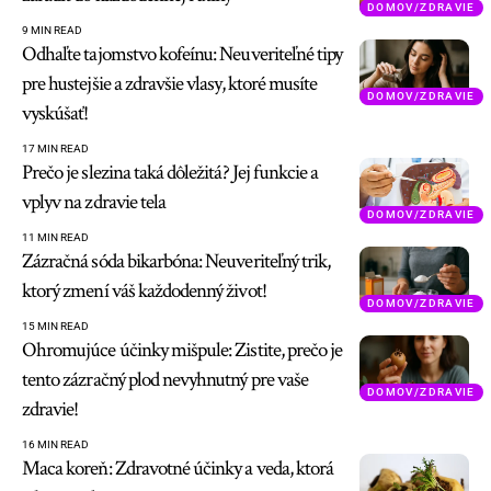
DOMOV/ZDRAVIE
9 MIN READ
Odhaľte tajomstvo kofeínu: Neuveriteľné tipy
pre hustejšie a zdravšie vlasy, ktoré musíte
DOMOV/ZDRAVIE
vyskúšať!
17 MIN READ
Prečo je slezina taká dôležitá? Jej funkcie a
vplyv na zdravie tela
DOMOV/ZDRAVIE
11 MIN READ
Zázračná sóda bikarbóna: Neuveriteľný trik,
ktorý zmení váš každodenný život!
DOMOV/ZDRAVIE
15 MIN READ
Ohromujúce účinky mišpule: Zistite, prečo je
tento zázračný plod nevyhnutný pre vaše
DOMOV/ZDRAVIE
zdravie!
16 MIN READ
Maca koreň: Zdravotné účinky a veda, ktorá