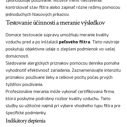
zjednodušuje používanie. Môžete meniť nastavenia,
kontrolovať stav filtra alebo zapínať rôzne režimy pomocou
jednoduchých hlasových príkazov.
Testovanie účinnosti a meranie výsledkov
Domáce testovacie súpravy umožňujú meranie kvality
vzduchu pred a po inštalácii
peľového filtra
. Tieto nástroje
poskytujú objektívne údaje o zlepšení podmienok vo vašej
domácnosti.
Sledovanie alergických príznakov pomocou denníka pomáha
vyhodnotiť efektívnosť zariadenia. Zaznamenávajte intenzitu
príznakov, používané lieky a celkové pocity počas prvých
týždňov používania.
Profesionálne merania môže vykonať certifikovaná firma,
ktorá poskytne podrobný rozbor kvality vzduchu. Tieto
služby sú užitočné najmä pri výbere vhodného typu filtra pre
špecifické podmienky.
Indikátory zlepšenia