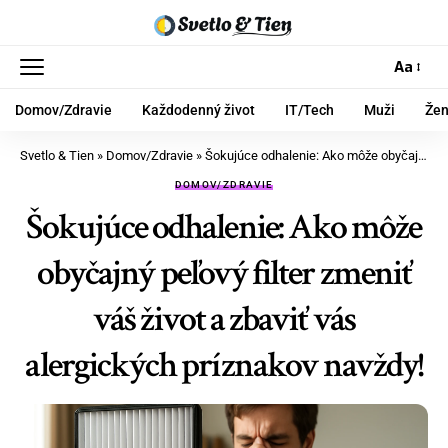
Aa
Domov/Zdravie
Každodenný život
IT/Tech
Muži
Že
Svetlo & Tien
»
Domov/Zdravie
»
Šokujúce odhalenie: Ako môže obyčajný peľový filter zmeniť váš život a zbaviť vás alergických príznakov navždy!
DOMOV/ZDRAVIE
Šokujúce odhalenie: Ako môže
obyčajný peľový filter zmeniť
váš život a zbaviť vás
alergických príznakov navždy!