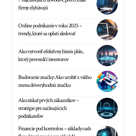
firmy zlyhávajú
Online podnikanie v roku 2025 –
trendy, ktoré sa oplatí sledovať
Ako vytvoriť efektívny biznis plán,
ktorý presvedčí investorov
Budovanie značky: Ako urobiť z vášho
mena dôveryhodnú značku
Ako získať prvých zákazníkov –
stratégie pre začínajúcich
podnikateľov
Financie pod kontrolou – základy cash