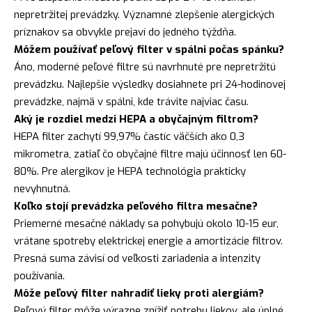
nepretržitej prevádzky. Významné zlepšenie alergických
príznakov sa obvykle prejaví do jedného týždňa.
Môžem používať peľový filter v spálni počas spánku?
Áno, moderné peľové filtre sú navrhnuté pre nepretržitú
prevádzku. Najlepšie výsledky dosiahnete pri 24-hodinovej
prevádzke, najmä v spálni, kde trávite najviac času.
Aký je rozdiel medzi HEPA a obyčajným filtrom?
HEPA filter zachytí 99,97% častíc väčších ako 0,3
mikrometra, zatiaľ čo obyčajné filtre majú účinnosť len 60-
80%. Pre alergikov je HEPA technológia prakticky
nevyhnutná.
Koľko stojí prevádzka peľového filtra mesačne?
Priemerné mesačné náklady sa pohybujú okolo 10-15 eur,
vrátane spotreby elektrickej energie a amortizácie filtrov.
Presná suma závisí od veľkosti zariadenia a intenzity
používania.
Môže peľový filter nahradiť lieky proti alergiám?
Peľový filter môže výrazne znížiť potrebu liekov, ale úplné