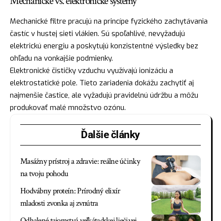
Mechanické vs. elektronické systémy
Mechanické filtre pracujú na princípe fyzického zachytávania
častíc v hustej sieti vlákien. Sú spoľahlivé, nevyžadujú
elektrickú energiu a poskytujú konzistentné výsledky bez
ohľadu na vonkajšie podmienky.
Elektronické čističky vzduchu využívajú ionizáciu a
elektrostatické pole. Tieto zariadenia dokážu zachytiť aj
najmenšie častice, ale vyžadujú pravidelnú údržbu a môžu
produkovať malé množstvo ozónu.
Ďalšie články
Masážny prístroj a zdravie: reálne účinky
na tvoju pohodu
Hodvábny proteín: Prírodný elixír
mladosti zvonka aj zvnútra
Odhalené tajomstvá veľkátadskej liečivej