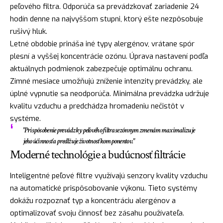
peľového filtra. Odporúča sa prevádzkovať zariadenie 24
hodín denne na najvyššom stupni, ktorý ešte nezpôsobuje
rušivý hluk.
Letné obdobie prináša iné typy alergénov, vrátane spór
plesní a vyššej koncentrácie ozónu. Úprava nastavení podľa
aktuálnych podmienok zabezpečuje optimálnu ochranu.
Zimné mesiace umožňujú zníženie intenzity prevádzky, ale
úplné vypnutie sa neodporúča. Minimálna prevádzka udržuje
kvalitu vzduchu a predchádza hromadeniu nečistôt v
systéme.
"Prispôsobenie prevádzky peľového filtra sezónnym zmenám maximalizuje
jeho účinnosť a predlžuje životnosť komponentov."
Moderné technológie a budúcnosť filtrácie
Inteligentné peľové filtre využívajú senzory kvality vzduchu
na automatické prispôsobovanie výkonu. Tieto systémy
dokážu rozpoznať typ a koncentráciu alergénov a
optimalizovať svoju činnosť bez zásahu používateľa.