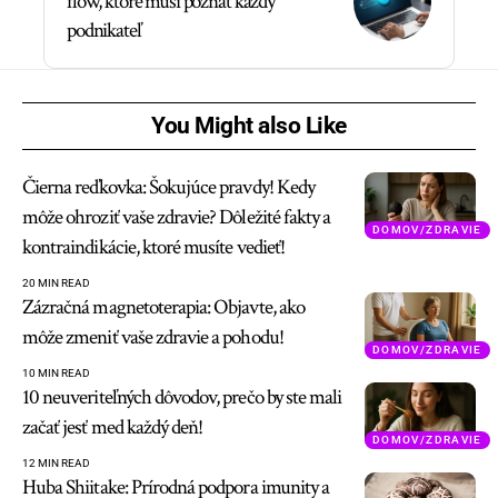
flow, ktoré musí poznať každý
podnikateľ
You Might also Like
Čierna reďkovka: Šokujúce pravdy! Kedy
môže ohroziť vaše zdravie? Dôležité fakty a
DOMOV/ZDRAVIE
kontraindikácie, ktoré musíte vedieť!
20 MIN READ
Zázračná magnetoterapia: Objavte, ako
môže zmeniť vaše zdravie a pohodu!
DOMOV/ZDRAVIE
10 MIN READ
10 neuveriteľných dôvodov, prečo by ste mali
začať jesť med každý deň!
DOMOV/ZDRAVIE
12 MIN READ
Huba Shiitake: Prírodná podpora imunity a