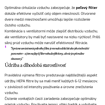
Optimálna cirkulácia vzduchu zabezpečuje, že
peľový filter
dokáže efektívne vyčistiť celý objem miestnosti. Otvorené
dvere medzi miestnosťami umožňujú lepšie rozloženie
čistého vzduchu.
Kombinácia s ventilátormi môže zlepšiť distribúciu vzduchu,
ale ventilátory by mali byť nastavené na nízku rýchlosť. Príliš
silný prúd vzduchu môže narušiť efektívnosť filtrácie.
"Správne umiestnenie peľového filtra je rovnako dôležité ako jeho technické
parametre – aj ten najlepší filter nebude efektívny, ak nie je optimálne
situovaný."
Údržba a dlhodobá starostlivosť
Pravidelná výmena filtrov predstavuje najdôležitejší aspekt
údržby. HEPA filtre by sa mali meniť každých 6-12 mesiacov,
v závislosti od intenzity používania a úrovne znečistenia
vzduchu.
Čistenie vonkajších častí zariadenia zabezpečuje optimálny
prietok vzduchu. Používajte jemný, vlhký hadrik a vyhýbajte