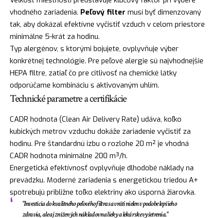
Veľkosť miestnosti predstavuje kľúčový faktor pri výbere
vhodného zariadenia.
Peľový filter
musí byť dimenzovaný
tak, aby dokázal efektívne vyčistiť vzduch v celom priestore
minimálne 5-krát za hodinu.
Typ alergénov, s ktorými bojujete, ovplyvňuje výber
konkrétnej technológie. Pre peľové alergie sú najvhodnejšie
HEPA filtre, zatiaľ čo pre citlivosť na chemické látky
odporúčame kombináciu s aktivovaným uhlím.
Technické parametre a certifikácie
CADR hodnota (Clean Air Delivery Rate) udáva, koľko
kubických metrov vzduchu dokáže zariadenie vyčistiť za
hodinu. Pre štandardnú izbu o rozlohe 20 m² je vhodná
CADR hodnota minimálne 200 m³/h.
Energetická efektívnosť ovplyvňuje dlhodobé náklady na
prevádzku. Moderné zariadenia s energetickou triedou A+
spotrebujú približne toľko elektriny ako úsporná žiarovka.
"Investícia do kvalitného peľového filtra sa vráti nielen v podobe lepšieho
zdravia, ale aj znížených nákladov na lieky a lekárske vyšetrenia."