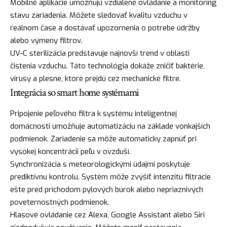
Mobilné aplikácie umožňujú vzdialené ovládanie a monitoring
stavu zariadenia. Môžete sledovať kvalitu vzduchu v
reálnom čase a dostávať upozornenia o potrebe údržby
alebo výmeny filtrov.
UV-C sterilizácia predstavuje najnovší trend v oblasti
čistenia vzduchu. Táto technológia dokáže zničiť baktérie,
vírusy a plesne, ktoré prejdú cez mechanické filtre.
Integrácia so smart home systémami
Pripojenie peľového filtra k systému inteligentnej
domácnosti umožňuje automatizáciu na základe vonkajších
podmienok. Zariadenie sa môže automaticky zapnúť pri
vysokej koncentrácii peľu v ovzduší.
Synchronizácia s meteorologickými údajmi poskytuje
prediktívnu kontrolu. Systém môže zvýšiť intenzitu filtrácie
ešte pred príchodom pylových búrok alebo nepriaznivých
poveternostných podmienok.
Hlasové ovládanie cez Alexa, Google Assistant alebo Siri