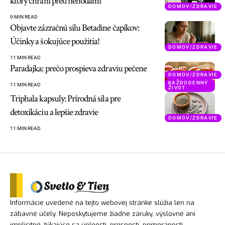
ktorý chráni pred nehodami
DOMOV/ZDRAVIE
9 MIN READ
Objavte zázračnú silu Betadine čapíkov:
Účinky a šokujúce použitia!
DOMOV/ZDRAVIE
11 MIN READ
Paradajka: prečo prospieva zdraviu pečene
DOMOV/ZDRAVIE
KAŽDODENNÝ
11 MIN READ
ŽIVOT
Triphala kapsuly: Prírodná sila pre
detoxikáciu a lepšie zdravie
DOMOV/ZDRAVIE
11 MIN READ
Informácie uvedené na tejto webovej stránke slúžia len na
zábavné účely. Neposkytujeme žiadne záruky, výslovné ani
implicitné, týkajúce sa úplnosti, presnosti, primeranosti,