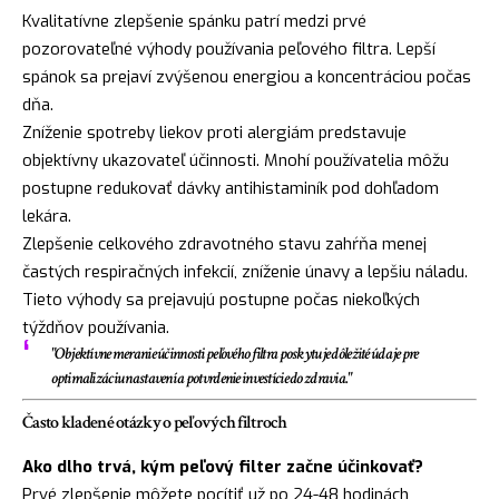
Kvalitatívne zlepšenie spánku patrí medzi prvé
pozorovateľné výhody používania peľového filtra. Lepší
spánok sa prejaví zvýšenou energiou a koncentráciou počas
dňa.
Zníženie spotreby liekov proti alergiám predstavuje
objektívny ukazovateľ účinnosti. Mnohí používatelia môžu
postupne redukovať dávky antihistaminík pod dohľadom
lekára.
Zlepšenie celkového zdravotného stavu zahŕňa menej
častých respiračných infekcií, zníženie únavy a lepšiu náladu.
Tieto výhody sa prejavujú postupne počas niekoľkých
týždňov používania.
"Objektívne meranie účinnosti peľového filtra poskytuje dôležité údaje pre
optimalizáciu nastavení a potvrdenie investície do zdravia."
Často kladené otázky o peľových filtroch
Ako dlho trvá, kým peľový filter začne účinkovať?
Prvé zlepšenie môžete pocítiť už po 24-48 hodinách