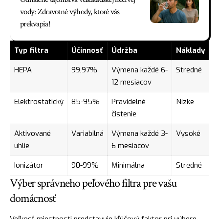
vody: Zdravotné výhody, ktoré vás
prekvapia!
Typ filtra
Účinnosť
Údržba
Náklady
HEPA
99,97%
Výmena každé 6-
Stredné
12 mesiacov
Elektrostatický
85-95%
Pravidelné
Nízke
čistenie
Aktivované
Variabilná
Výmena každé 3-
Vysoké
uhlie
6 mesiacov
Ionizátor
90-99%
Minimálna
Stredné
Výber správneho peľového filtra pre vašu
domácnosť