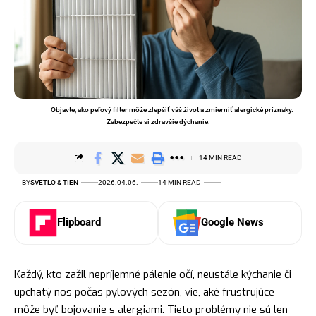
Objavte, ako peľový filter môže zlepšiť váš život a zmierniť alergické príznaky.
Zabezpečte si zdravšie dýchanie.
14 MIN READ
BY
SVETLO & TIEN
2026.04.06.
14 MIN READ
Flipboard
Google News
Každý, kto zažil nepríjemné pálenie očí, neustále kýchanie či
upchatý nos počas pylových sezón, vie, aké frustrujúce
môže byť bojovanie s alergiami. Tieto problémy nie sú len