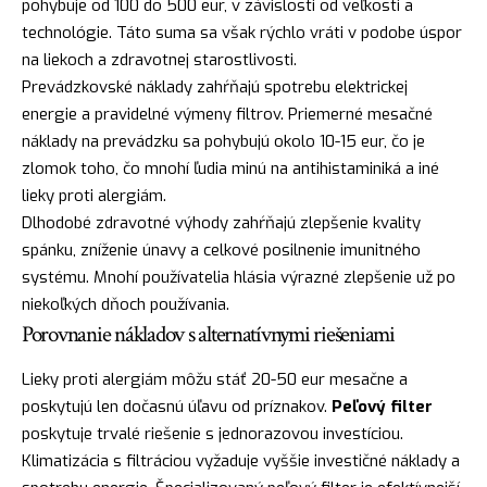
pohybuje od 100 do 500 eur, v závislosti od veľkosti a
technológie. Táto suma sa však rýchlo vráti v podobe úspor
na liekoch a zdravotnej starostlivosti.
Prevádzkovské náklady zahŕňajú spotrebu elektrickej
energie a pravidelné výmeny filtrov. Priemerné mesačné
náklady na prevádzku sa pohybujú okolo 10-15 eur, čo je
zlomok toho, čo mnohí ľudia minú na antihistaminiká a iné
lieky proti alergiám.
Dlhodobé zdravotné výhody zahŕňajú zlepšenie kvality
spánku, zníženie únavy a celkové posilnenie imunitného
systému. Mnohí používatelia hlásia výrazné zlepšenie už po
niekoľkých dňoch používania.
Porovnanie nákladov s alternatívnymi riešeniami
Lieky proti alergiám môžu stáť 20-50 eur mesačne a
poskytujú len dočasnú úľavu od príznakov.
Peľový filter
poskytuje trvalé riešenie s jednorazovou investíciou.
Klimatizácia s filtráciou vyžaduje vyššie investičné náklady a