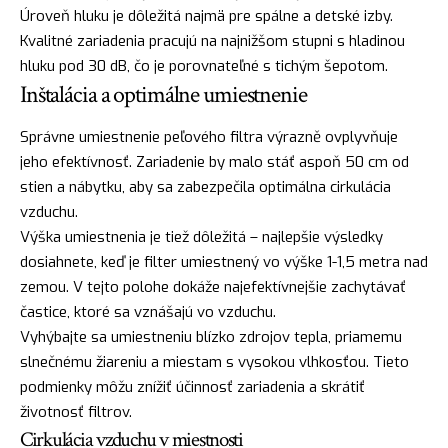
Úroveň hluku je dôležitá najmä pre spálne a detské izby.
Kvalitné zariadenia pracujú na najnižšom stupni s hladinou
hluku pod 30 dB, čo je porovnateľné s tichým šepotom.
Inštalácia a optimálne umiestnenie
Správne umiestnenie peľového filtra výrazně ovplyvňuje
jeho efektívnosť. Zariadenie by malo stáť aspoň 50 cm od
stien a nábytku, aby sa zabezpečila optimálna cirkulácia
vzduchu.
Výška umiestnenia je tiež dôležitá – najlepšie výsledky
dosiahnete, keď je filter umiestnený vo výške 1-1,5 metra nad
zemou. V tejto polohe dokáže najefektívnejšie zachytávať
častice, ktoré sa vznášajú vo vzduchu.
Vyhýbajte sa umiestneniu blízko zdrojov tepla, priamemu
slnečnému žiareniu a miestam s vysokou vlhkosťou. Tieto
podmienky môžu znížiť účinnosť zariadenia a skrátiť
životnosť filtrov.
Cirkulácia vzduchu v miestnosti