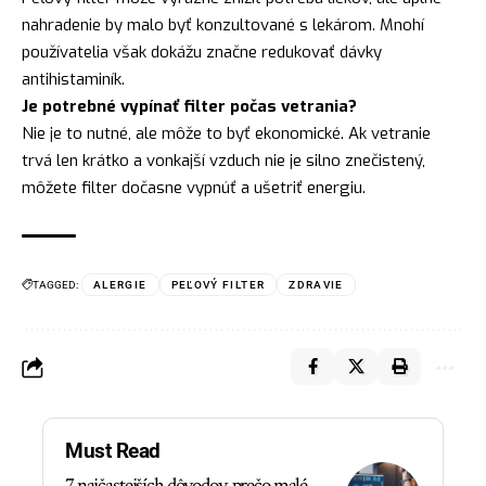
nahradenie by malo byť konzultované s lekárom. Mnohí
používatelia však dokážu značne redukovať dávky
antihistaminík.
Je potrebné vypínať filter počas vetrania?
Nie je to nutné, ale môže to byť ekonomické. Ak vetranie
trvá len krátko a vonkajší vzduch nie je silno znečistený,
môžete filter dočasne vypnúť a ušetriť energiu.
TAGGED:
ALERGIE
PEĽOVÝ FILTER
ZDRAVIE
Must Read
7 najčastejších dôvodov, prečo malé