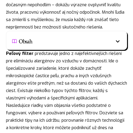
dočasným nepohodlím – dokážu výrazne ovplyvniť kvalitu
života, pracovnú výkonnosť aj nočný odpočinok. Mnohí ľudia
sa zmierili s myšlienkou, že musia každý rok znášať tieto
nepríjemnosti bez možnosti skutočného riešenia.
Obsah
Peľový filter
predstavuje jedno z najefektívnejších riešení
pre elimináciu alergénov zo vzduchu v domácnosti. Ide o
špecializované zariadenie, ktoré dokáže zachytiť
mikroskopické častice peľu, prachu a iných vzdušných
alergénov ešte predtým, než sa dostanú do vašich dýchacích
ciest. Existuje niekoľko typov týchto filtrov, každý s
vlastnými výhodami a špecifickými aplikáciami.
Nasledujúce riadky vám objasnia všetko podstatné o
fungovaní, výbere a používaní peľových filtrov. Dozviete sa
praktické tipy na ich údržbu, porovnanie rôznych technológií
a konkrétne kroky, ktoré môžete podniknúť už dnes na