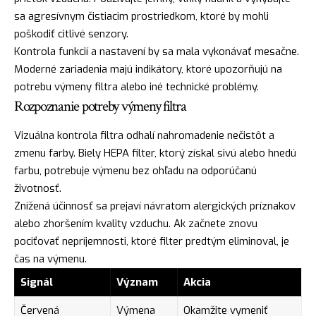
sa agresívnym čistiacim prostriedkom, ktoré by mohli
poškodiť citlivé senzory.
Kontrola funkcií a nastavení by sa mala vykonávať mesačne.
Moderné zariadenia majú indikátory, ktoré upozorňujú na
potrebu výmeny filtra alebo iné technické problémy.
Rozpoznanie potreby výmeny filtra
Vizuálna kontrola filtra odhalí nahromadenie nečistôt a
zmenu farby. Biely HEPA filter, ktorý získal sivú alebo hnedú
farbu, potrebuje výmenu bez ohľadu na odporúčanú
životnosť.
Znížená účinnosť sa prejaví návratom alergických príznakov
alebo zhoršením kvality vzduchu. Ak začnete znovu
pociťovať nepríjemnosti, ktoré filter predtým eliminoval, je
čas na výmenu.
Signál
Význam
Akcia
Červená
Výmena
Okamžite vymeniť