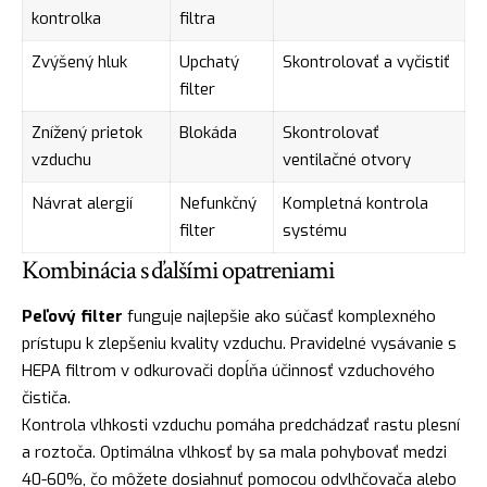
kontrolka
filtra
Zvýšený hluk
Upchatý
Skontrolovať a vyčistiť
filter
Znížený prietok
Blokáda
Skontrolovať
vzduchu
ventilačné otvory
Návrat alergií
Nefunkčný
Kompletná kontrola
filter
systému
Kombinácia s ďalšími opatreniami
Peľový filter
funguje najlepšie ako súčasť komplexného
prístupu k zlepšeniu kvality vzduchu. Pravidelné vysávanie s
HEPA filtrom v odkurovači dopĺňa účinnosť vzduchového
čističa.
Kontrola vlhkosti vzduchu pomáha predchádzať rastu plesní
a roztoča. Optimálna vlhkosť by sa mala pohybovať medzi
40-60%, čo môžete dosiahnuť pomocou odvlhčovača alebo