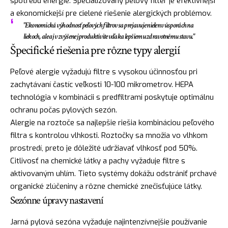
spotrebu energie. Špecializovaný peľový filter je efektívnejší
a ekonomickejší pre cielené riešenie alergických problémov.
"Ekonomická výhodnosť peľových filtrov sa prejavuje nielen v úsporách na
liekoch, ale aj v zvýšenej produktivite vďaka lepšiemu zdravotnému stavu."
Špecifické riešenia pre rôzne typy alergií
Peľové alergie vyžadujú filtre s vysokou účinnosťou pri
zachytávaní častíc veľkosti 10-100 mikrometrov. HEPA
technológia v kombinácii s predfiltrami poskytuje optimálnu
ochranu počas pylových sezón.
Alergie na roztoče sa najlepšie riešia kombináciou peľového
filtra s kontrolou vlhkosti. Roztočky sa množia vo vlhkom
prostredí, preto je dôležité udržiavať vlhkosť pod 50%.
Citlivosť na chemické látky a pachy vyžaduje filtre s
aktivovaným uhlím. Tieto systémy dokážu odstrániť prchavé
organické zlúčeniny a rôzne chemické znečisťujúce látky.
Sezónne úpravy nastavení
Jarná pylová sezóna vyžaduje najintenzívnejšie používanie