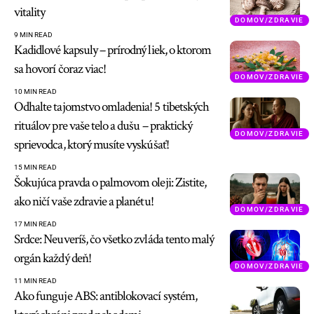
vitality
DOMOV/ZDRAVIE
9 MIN READ
Kadidlové kapsuly – prírodný liek, o ktorom
sa hovorí čoraz viac!
DOMOV/ZDRAVIE
10 MIN READ
Odhalte tajomstvo omladenia! 5 tibetských
rituálov pre vaše telo a dušu – praktický
DOMOV/ZDRAVIE
sprievodca, ktorý musíte vyskúšať!
15 MIN READ
Šokujúca pravda o palmovom oleji: Zistite,
ako ničí vaše zdravie a planétu!
DOMOV/ZDRAVIE
17 MIN READ
Srdce: Neuveríš, čo všetko zvláda tento malý
orgán každý deň!
DOMOV/ZDRAVIE
11 MIN READ
Ako funguje ABS: antiblokovací systém,