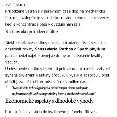
zvlhčovača.
Prirodzené vetranie v správnom čase dopĺňa mechanickú
filtráciu. Najlepšie je vetrať skoro ráno alebo neskoro večer,
keď je koncentrácia peľu v ovzduší najnižšia.
Rastliny ako prirodzené filtre
Niektoré izbové rastliny dokážu prirodzene čistiť vzduch a
odstrániť toxíny.
Sansevieria
,
Pothos
a
Spathiphyllum
patria medzi najefektívnejšie druhy pre zlepšenie kvality
vzduchu.
Umiestnenie rastlín v blízkosti peľového filtra môže vytvoriť
synergický efekt. Rastliny produkujú kyslík a absorbujú oxid
uhličitý, zatiaľ čo filter odstraňuje škodlivé častice.
"Kombinácia technologických a prirodzených riešení poskytuje
najkomplexnejšiu ochranu proti alergénom a znečistenému vzduchu."
Ekonomické aspekty a dlhodobé výhody
Počiatočná investícia do kvalitného peľového filtra sa