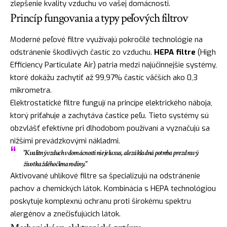
zlepšenie kvality vzduchu vo vašej domácnosti.
Princíp fungovania a typy peľových filtrov
Moderné peľové filtre využívajú pokročilé technológie na
odstránenie škodlivých častíc zo vzduchu.
HEPA filtre
(High
Efficiency Particulate Air) patria medzi najúčinnejšie systémy,
ktoré dokážu zachytiť až 99,97% častíc väčších ako 0,3
mikrometra.
Elektrostatické filtre fungují na princípe elektrického náboja,
ktorý priťahuje a zachytáva častice peľu. Tieto systémy sú
obzvlášť efektívne pri dlhodobom používaní a vyznačujú sa
nižšími prevádzkovými nákladmi.
"Kvalitný vzduch v domácnosti nie je luxus, ale základná potreba pre zdravý
život každého člena rodiny."
Aktivované uhlíkové filtre sa špecializujú na odstránenie
pachov a chemických látok. Kombinácia s HEPA technológiou
poskytuje komplexnú ochranu proti širokému spektru
alergénov a znečisťujúcich látok.