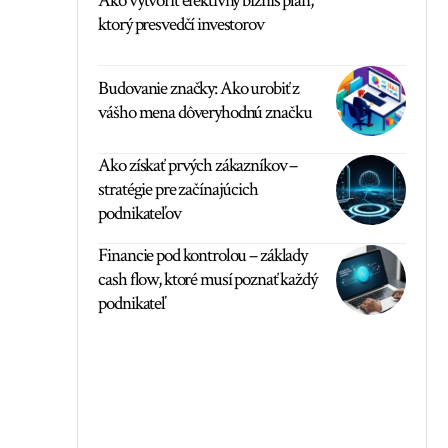
Ako vytvoriť efektívny biznis plán,
ktorý presvedčí investorov
Budovanie značky: Ako urobiť z
vášho mena dôveryhodnú značku
Ako získať prvých zákazníkov –
stratégie pre začínajúcich
podnikateľov
Financie pod kontrolou – základy
cash flow, ktoré musí poznať každý
podnikateľ