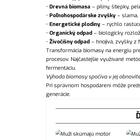
•
Drevná biomasa
– piliny, štiepky, pel
•
Poľnohospodárske zvyšky
– slama, 
•
Energetické plodiny
– rýchlo rastúce
•
Organický odpad
– biologicky rozlo
•
Živočíšny odpad
– hnojivá, zvyšky z 
Transformácia biomasy na energiu pr
procesov. Najčastejšie využívané metód
fermentáciu.
Výhoda biomasy spočíva v jej obnovite
Pri správnom hospodárení môže predst
generácie.
Ď