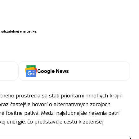
 udržateľnej energetike.
Google News
tného prostredia sa stali prioritami mnohých krajín
oraz častejšie hovorí o alternatívnych zdrojoch
é fosílne palivá. Medzi najsľubnejšie riešenia patrí
ej energie, čo predstavuje cestu k zelenšej