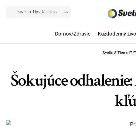
Domov/Zdravie
Každodenný živo
Svetlo & Tien
»
IT/
Šokujúce odhalenie:
kľú