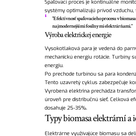
Spaľovací proces je kontinuálne monit
systémy optimalizujú prívod vzduchu, 
"Efektívnosť spaľovacieho procesu v biomasa
najmodernejšími fosílnymi elektrárňami."
Výroba elektrickej energie
Vysokotlaková para je vedená do parný
mechanickú energiu rotácie. Turbíny s
energiu.
Po prechode turbínou sa para kondenz
Tento uzavretý cyklus zabezpečuje ko
Vyrobená elektrina prechádza transfo
úroveň pre distribučnú sieť. Celková 
dosahuje 25-35%.
Typy biomasa elektrární a i
Elektrárne využívajúce biomasu sa deli