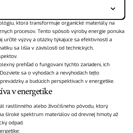
lógiu, ktorá transformuje organické materiály na
ôznych procesov. Tento spôsob výroby energie ponúka
 určité výzvy a otázky týkajúce sa efektívnosti a
tiku sa líšia v závislosti od technických,
pektov.
exný prehľad o fungovaní týchto zariadení, ich
. Dozviete sa o výhodách a nevýhodách tejto
prevádzky a budúcich perspektívach v energetike.
íva v energetike
ál rastlinného alebo živočíšneho pôvodu, ktorý
ňa široké spektrum materiálov od drevnej hmoty až
cký odpad.
ergetike: