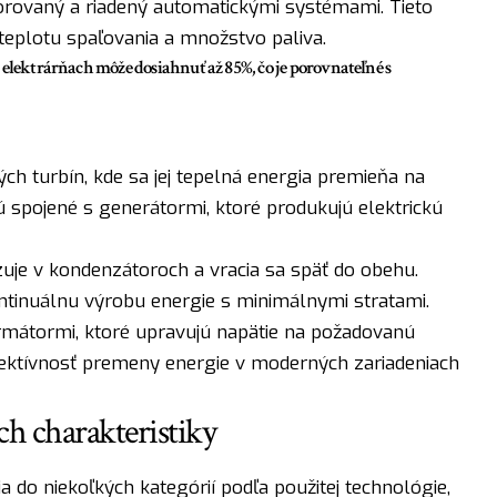
orovaný a riadený automatickými systémami. Tieto
teplotu spaľovania a množstvo paliva.
 elektrárňach môže dosiahnuť až 85%, čo je porovnateľné s
ch turbín, kde sa jej tepelná energia premieňa na
ú spojené s generátormi, ktoré produkujú elektrickú
uje v kondenzátoroch a vracia sa späť do obehu.
ntinuálnu výrobu energie s minimálnymi stratami.
rmátormi, ktoré upravujú napätie na požadovanú
efektívnosť premeny energie v moderných zariadeniach
ch charakteristiky
a do niekoľkých kategórií podľa použitej technológie,