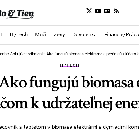
t
IT/Tech
Muži
Ženy
Dovolenka
Financie/Práca
Tech
»
Šokujúce odhalenie: Ako fungujú biomasa elektrárne a prečo sú kľúčom k 
IT/TECH
 Ako fungujú biomasa e
čom k udržateľnej ener