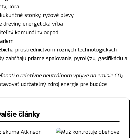
ety, kôra
kukuričné stonky, ryžové plevy
 dreviny, energetická vŕba
žiteľný komunálny odpad
fariem
ebieha prostredníctvom rôznych technologických
y zahŕňajú priame spaľovanie, pyrolýzu, gasifikáciu a
ľnosti a relatívne neutrálnom vplyve na emisie CO₂
.
avovať udržateľný zdroj energie pre budúce
alšie články