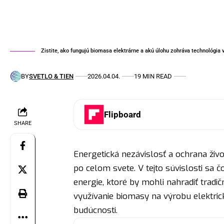
Zistite, ako fungujú biomasa elektrárne a akú úlohu zohráva technológia v
BY
SVETLO & TIEN
2026.04.04.
19 MIN READ
Flipboard
SHARE
Energetická nezávislosť a ochrana živo
po celom svete. V tejto súvislosti sa č
energie, ktoré by mohli nahradiť tradičn
využívanie biomasy na výrobu elektrick
budúcnosti.