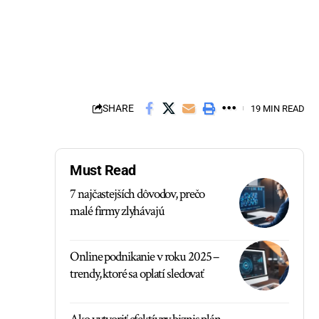
SHARE
19 MIN READ
Must Read
7 najčastejších dôvodov, prečo
malé firmy zlyhávajú
Online podnikanie v roku 2025 –
trendy, ktoré sa oplatí sledovať