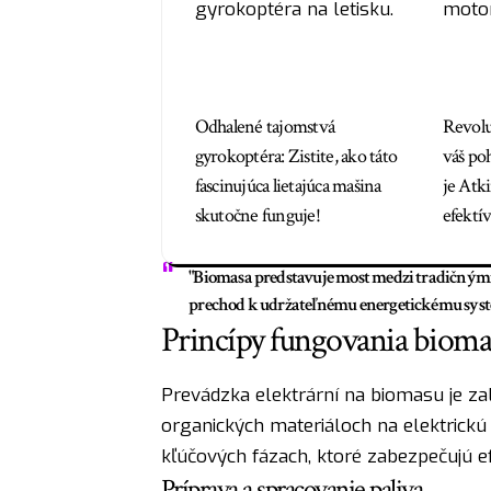
Odhalené tajomstvá
Revolu
gyrokoptéra: Zistite, ako táto
váš poh
fascinujúca lietajúca mašina
je Atk
skutočne funguje!
efektí
"Biomasa predstavuje most medzi tradičným
prechod k udržateľnému energetickému syst
Princípy fungovania biomas
Prevádzka elektrární na biomasu je za
organických materiáloch na elektrickú
kľúčových fázach, ktoré zabezpečujú ef
Príprava a spracovanie paliva