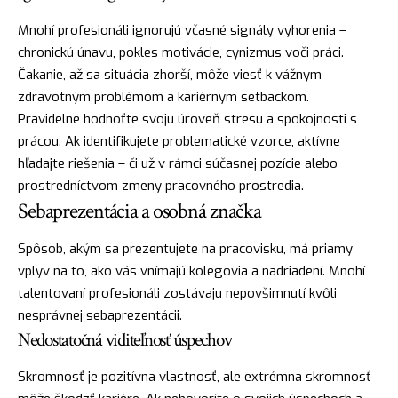
Mnohí profesionáli ignorujú včasné signály vyhorenia –
chronickú únavu, pokles motivácie, cynizmus voči práci.
Čakanie, až sa situácia zhorší, môže viesť k vážnym
zdravotným problémom a kariérnym setbackom.
Pravidelne hodnoťte svoju úroveň stresu a spokojnosti s
prácou. Ak identifikujete problematické vzorce, aktívne
hľadajte riešenia – či už v rámci súčasnej pozície alebo
prostredníctvom zmeny pracovného prostredia.
Sebaprezentácia a osobná značka
Spôsob, akým sa prezentujete na pracovisku, má priamy
vplyv na to, ako vás vnímajú kolegovia a nadriadení. Mnohí
talentovaní profesionáli zostávaju nepovšimnutí kvôli
nesprávnej sebaprezentácii.
Nedostatočná viditeľnosť úspechov
Skromnosť je pozitívna vlastnosť, ale extrémna skromnosť