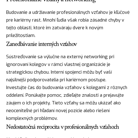
Budovanie a udržiavanie profesionálnych vzťahov je kľúčové
pre kariérny rast. Mnohí ľudia však robia zásadné chyby v
tejto oblasti, ktoré im zatváraju dvere k novým
príležitostiam.
Zanedbávanie interných vzťahov
Sústreďovanie sa výlučne na externý networking pri
ignorovaní kolegov v rámci vlastnej organizácie je
strategickou chybou. Interní spojenci môžu byť vaší
najsilnejší podporovatelia pri kariérnom postupe.
Investujte čas do budovania vzťahov s kolegami z rôznych
oddelení. Ponúkajte pomoc, zdieľajte znalosti a prejavujte
záujem o ich projekty. Tieto vzťahy sa môžu ukázať ako
neoceniteľné pri hľadaní novej pozície alebo riešení
komplexných problémov.
Nedostatočná reciprocita v profesionálnych vzťahoch