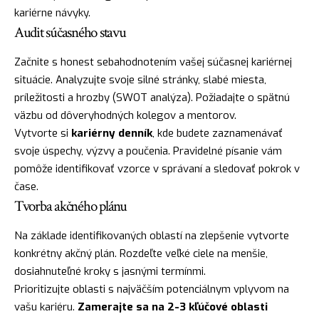
kariérne návyky.
Audit súčasného stavu
Začnite s honest sebahodnotením vašej súčasnej kariérnej
situácie. Analyzujte svoje silné stránky, slabé miesta,
príležitosti a hrozby (SWOT analýza). Požiadajte o spätnú
väzbu od dôveryhodných kolegov a mentorov.
Vytvorte si
kariérny denník
, kde budete zaznamenávať
svoje úspechy, výzvy a poučenia. Pravidelné písanie vám
pomôže identifikovať vzorce v správaní a sledovať pokrok v
čase.
Tvorba akčného plánu
Na základe identifikovaných oblastí na zlepšenie vytvorte
konkrétny akčný plán. Rozdeľte veľké ciele na menšie,
dosiahnuteľné kroky s jasnými termínmi.
Prioritizujte oblasti s najväčším potenciálnym vplyvom na
vašu kariéru.
Zamerajte sa na 2-3 kľúčové oblasti