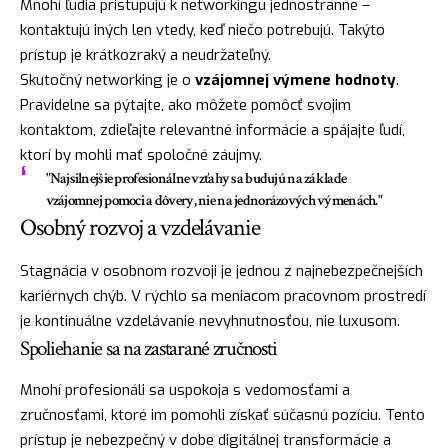
Mnohí ľudia pristupujú k networkingu jednostranne –
kontaktujú iných len vtedy, keď niečo potrebujú. Takýto
prístup je krátkozraký a neudržateľný.
Skutočný networking je o
vzájomnej výmene hodnoty
.
Pravidelne sa pýtajte, ako môžete pomôcť svojim
kontaktom, zdieľajte relevantné informácie a spájajte ľudí,
ktorí by mohli mať spoločné záujmy.
"Najsilnejšie profesionálne vzťahy sa budujú na základe
vzájomnej pomoci a dôvery, nie na jednorázových výmenách."
Osobný rozvoj a vzdelávanie
Stagnácia v osobnom rozvoji je jednou z najnebezpečnejších
kariérnych chýb. V rýchlo sa meniacom pracovnom prostredí
je kontinuálne vzdelávanie nevyhnutnosťou, nie luxusom.
Spoliehanie sa na zastarané zručnosti
Mnohí profesionáli sa uspokoja s vedomosťami a
zručnosťami, ktoré im pomohli získať súčasnú pozíciu. Tento
prístup je nebezpečný v dobe digitálnej transformácie a