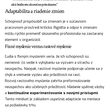
akú hodnotu skutočne prinášame."
Adaptabilita a riadenie zmien
Schopnosť prispôsobiť sa zmenám je v súčasnom
pracovnom prostredí kritická. Rigidita a odpor k zmenám
môžu rýchlo premeniť skúseného profesionála na zastaraný
element v organizácii.
Fixné myslenie verzus rastové myslenie
Ľudia s fixným myslením veria, že ich schopnosti sú
nemenné, čo vedie k vyhýbaniu sa výzvam a strachu z
neúspechu. Naopak, rastové myslenie podporuje učenie sa z
chýb a vnímanie výziev ako príležitostí na rast.
Rozvoj rastového myslenia zahŕňa preformulovanie
neúspechov ako učebných príležitostí, hľadanie spätnej väzby
a
kontinuálne experimentovanie s novými prístupmi
.
Tento mindset je základom úspešnej adaptácie na meniace
sa požiadavky trhu.