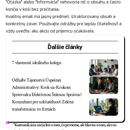
"Otázka" alebo "Informácia" nehovoria nič o obsahu a často
končia v koši bez prečítania.
Kvalitný email má jasný predmet, štruktúrovaný obsah a
konkrétny záver. Používajte odrážky pre lepšiu čitateľnosť a
vždy uveďte, akú akciu od príjemcu očakávate.
Ďalšie články
7 vlastností ideálneho kolegu
Odhaľte Tajomstvá Úspešnej
Administratívy: Krok-za-Krokom
Sprievodca Efektívnou Štátnou Správou!
Konzultant pre udržateľnosť: Zelená
transformácia vo firmách
"Komunikácia nie je len o tom, čo povieme, ale hlavne o tom, ako to