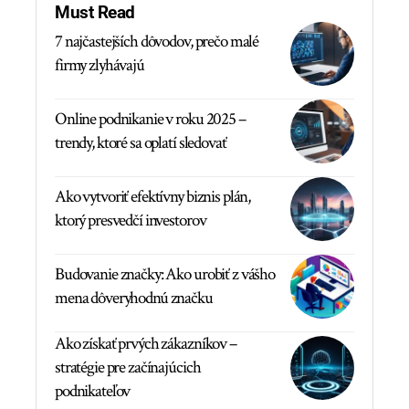
Must Read
7 najčastejších dôvodov, prečo malé
firmy zlyhávajú
Online podnikanie v roku 2025 –
trendy, ktoré sa oplatí sledovať
Ako vytvoriť efektívny biznis plán,
ktorý presvedčí investorov
Budovanie značky: Ako urobiť z vášho
mena dôveryhodnú značku
Ako získať prvých zákazníkov –
stratégie pre začínajúcich
podnikateľov