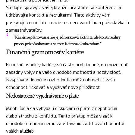
príležitosti a potenciálne riziká.
Sledujte správy z vašej branže, účastnite sa konferencií a
udržiavajte kontakt s recruitermi. Tieto aktivity vám
poskytujú cenné informácie o smerovaní trhu a požiadavkách
zamestnávateľov.
"Kariérne plánovanie nie je jednorazová aktivita, ale kontinuálny
proces prispôsobovania sa meniacim sa okolnostiam."
Finančná gramotnosť v kariére
Finančné aspekty kariéry sú často prehliadané, no môžu mať
zásadný vplyv na vaše dlhodobé možnosti a nezávislosť.
Nesprávne finančné rozhodnutia môžu obmedziť vašu
schopnosť riskovať a využívať nové príležitosti.
Nedostatočné vyjednávanie o plate
Mnohí ľudia sa vyhýbajú diskusiám o plate z nepohodlia
alebo strachu z konfliktu. Tento prístup môže viesť k
dlhodobému finančnému zaostávaniu za trhovou hodnotou
vašich služieb.