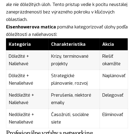
ale nie dôležitých úloh. Tento prístup vedie k pocitu neustálej
zaneprázdnenosti bez výrazného pokroku v kľúčových
oblastiach.
Eisenhowerova matica
pomáha kategorizovať úlohy podľa
dôležitosti a naliehavosti:
Kategória
Charakteristika
Akcia
Dôležité +
Krízy, termínované
Riešiť
Naliehavé
projekty
okamžite
Dôležité +
Strategické
Naplánovať
Nenaliehavé
plánovanie, rozvoj
Nedôležité +
Prerušenia, niektoré
Delegovať
Naliehavé
emaily
Nedôležité +
Časožrúti, sociálne
Eliminovať
Nenaliehavé
siete
Profesionálne vzťahy a networking