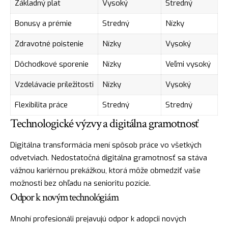
Základný plat
Vysoký
Stredný
Bonusy a prémie
Stredný
Nízky
Zdravotné poistenie
Nízky
Vysoký
Dôchodkové sporenie
Nízky
Veľmi vysoký
Vzdelávacie príležitosti
Nízky
Vysoký
Flexibilita práce
Stredný
Stredný
Technologické výzvy a digitálna gramotnosť
Digitálna transformácia mení spôsob práce vo všetkých
odvetviach. Nedostatočná digitálna gramotnosť sa stáva
vážnou kariérnou prekážkou, ktorá môže obmedziť vaše
možnosti bez ohľadu na senioritu pozície.
Odpor k novým technológiám
Mnohí profesionáli prejavujú odpor k adopcii nových