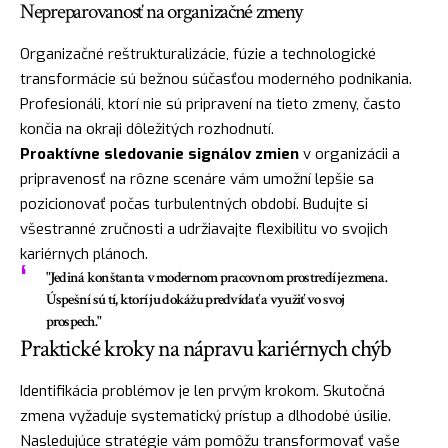
Nepreparovanosť na organizačné zmeny
Organizačné reštrukturalizácie, fúzie a technologické
transformácie sú bežnou súčasťou moderného podnikania.
Profesionáli, ktorí nie sú pripravení na tieto zmeny, často
končia na okraji dôležitých rozhodnutí.
Proaktívne sledovanie signálov zmien
v organizácii a
pripravenosť na rôzne scenáre vám umožní lepšie sa
pozicionovať počas turbulentných období. Budujte si
všestranné zručnosti a udržiavajte flexibilitu vo svojich
kariérnych plánoch.
"Jediná konštanta v modernom pracovnom prostredí je zmena.
Úspešní sú tí, ktorí ju dokážu predvídať a využiť vo svoj
prospech."
Praktické kroky na nápravu kariérnych chýb
Identifikácia problémov je len prvým krokom. Skutočná
zmena vyžaduje systematický prístup a dlhodobé úsilie.
Nasledujúce stratégie vám pomôžu transformovať vaše