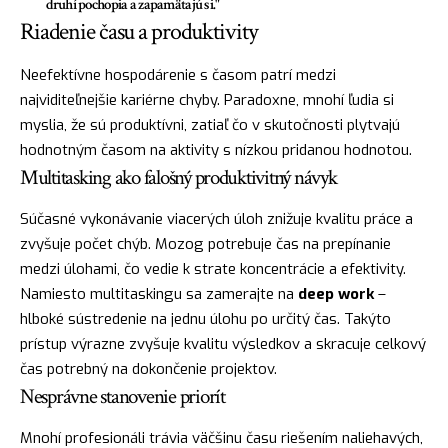
druhí pochopia a zapamätajú si."
Riadenie času a produktivity
Neefektívne hospodárenie s časom patrí medzi
najviditeľnejšie kariérne chyby. Paradoxne, mnohí ľudia si
myslia, že sú produktívni, zatiaľ čo v skutočnosti plytvajú
hodnotným časom na aktivity s nízkou pridanou hodnotou.
Multitasking ako falošný produktivitný návyk
Súčasné vykonávanie viacerých úloh znižuje kvalitu práce a
zvyšuje počet chýb. Mozog potrebuje čas na prepínanie
medzi úlohami, čo vedie k strate koncentrácie a efektivity.
Namiesto multitaskingu sa zamerajte na
deep work
–
hlboké sústredenie na jednu úlohu po určitý čas. Takýto
prístup výrazne zvyšuje kvalitu výsledkov a skracuje celkový
čas potrebný na dokončenie projektov.
Nesprávne stanovenie priorít
Mnohí profesionáli trávia väčšinu času riešením naliehavých,