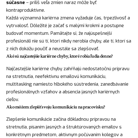
súčasne
– príliš veľa zmien naraz môže byť
kontraproduktívne.
Každá významná kariérna zmena vyžaduje čas, trpezlivosť a
vytrvalosť. Dôležité je začať s malými krokmi a postupne
budovať momentum. Pamätajte si, že najúspešnejší
profesionáli nie sú tí, ktorí nikdy nerobia chyby, ale tí, ktorí sa
z nich dokážu poučiť a neustále sa zlepšovať.
Aké sú najčastejšie kariérne chyby, ktoré robia ľudia denne?
Najčastejšie kariérne chyby zahŕňajú nedostatočnú prípravu
na stretnutia, neefektívnu emailovú komunikáciu,
multitasking namiesto hlbokého sústredenia, zanedbávanie
profesionálnych vzťahov a absencia jasných kariérnych
cieľov.
Ako môžem zlepšiť svoju komunikáciu na pracovisku?
Zlepšenie komunikácie začína dôkladnou prípravou na
stretnutia, písaním jasných a štruktúrovaných emailov s
konkrétnym predmetom, aktívnym počúvaním kolegov a