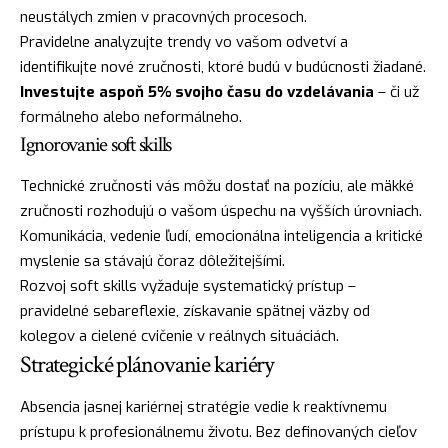
neustálych zmien v pracovných procesoch.
Pravidelne analyzujte trendy vo vašom odvetví a
identifikujte nové zručnosti, ktoré budú v budúcnosti žiadané.
Investujte aspoň 5% svojho času do vzdelávania
– či už
formálneho alebo neformálneho.
Ignorovanie soft skills
Technické zručnosti vás môžu dostať na pozíciu, ale mäkké
zručnosti rozhodujú o vašom úspechu na vyšších úrovniach.
Komunikácia, vedenie ľudí, emocionálna inteligencia a kritické
myslenie sa stávajú čoraz dôležitejšími.
Rozvoj soft skills vyžaduje systematický prístup –
pravidelné sebareflexie, získavanie spätnej väzby od
kolegov a cielené cvičenie v reálnych situáciách.
Strategické plánovanie kariéry
Absencia jasnej kariérnej stratégie vedie k reaktívnemu
prístupu k profesionálnemu životu. Bez definovaných cieľov