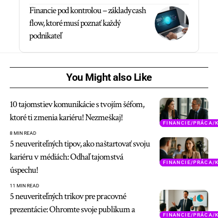
Financie pod kontrolou – základy cash
flow, ktoré musí poznať každý
podnikateľ
You Might also Like
10 tajomstiev komunikácie s tvojím šéfom,
ktoré ti zmenia kariéru! Nezmeškaj!
FINANCIE/PRÁCA/
8 MIN READ
5 neuveriteľných tipov, ako naštartovať svoju
kariéru v médiách: Odhaľ tajomstvá
FINANCIE/PRÁCA/
úspechu!
11 MIN READ
5 neuveriteľných trikov pre pracovné
prezentácie: Ohromte svoje publikum a
FINANCIE/PRÁCA/