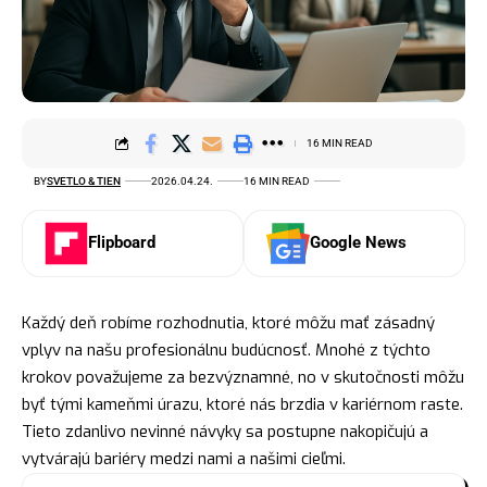
16 MIN READ
BY
SVETLO & TIEN
2026.04.24.
16 MIN READ
Flipboard
Google News
Každý deň robíme rozhodnutia, ktoré môžu mať zásadný
vplyv na našu profesionálnu budúcnosť. Mnohé z týchto
krokov považujeme za bezvýznamné, no v skutočnosti môžu
byť tými kameňmi úrazu, ktoré nás brzdia v kariérnom raste.
Tieto zdanlivo nevinné návyky sa postupne nakopičujú a
vytvárajú bariéry medzi nami a našimi cieľmi.