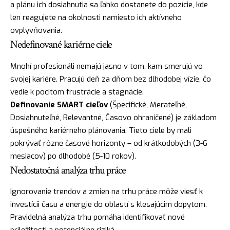
a plánu ich dosiahnutia sa ľahko dostanete do pozície, kde
len reagujete na okolnosti namiesto ich aktívneho
ovplyvňovania.
Nedefinované kariérne ciele
Mnohí profesionáli nemajú jasno v tom, kam smerujú vo
svojej kariére. Pracujú deň za dňom bez dlhodobej vízie, čo
vedie k pocitom frustrácie a stagnácie.
Definovanie SMART cieľov
(Špecifické, Merateľné,
Dosiahnuteľné, Relevantné, Časovo ohraničené) je základom
úspešného kariérneho plánovania. Tieto ciele by mali
pokrývať rôzne časové horizonty – od krátkodobých (3-6
mesiacov) po dlhodobé (5-10 rokov).
Nedostatočná analýza trhu práce
Ignorovanie trendov a zmien na trhu práce môže viesť k
investícii času a energie do oblastí s klesajúcim dopytom.
Pravidelná analýza trhu pomáha identifikovať nové