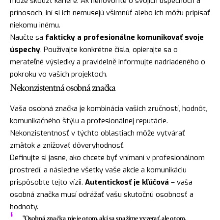
môže škodzť kariére. Ak nehovoríte o svojich úspechoch a
prínosoch, iní si ich nemusejú všimnúť alebo ich môžu pripísať
niekomu inému.
Naučte sa
fakticky a profesionálne komunikovať svoje
úspechy
. Používajte konkrétne čísla, opierajte sa o
merateľné výsledky a pravidelně informujte nadriadeného o
pokroku vo vašich projektoch.
Nekonzistentná osobná značka
Vaša osobná značka je kombinácia vašich zručností, hodnôt,
komunikačného štýlu a profesionálnej reputácie.
Nekonzistentnosť v týchto oblastiach môže vytvárať
zmätok a znižovať dôveryhodnosť.
Definujte si jasne, ako chcete byť vnímaní v profesionálnom
prostredí, a následne všetky vaše akcie a komunikáciu
prispôsobte tejto vízii.
Autentickosť je kľúčová
– vaša
osobná značka musí odrážať vašu skutočnú osobnosť a
hodnoty.
"Osobná značka nie je o tom, akí sa snažíme vyzerať, ale o tom,