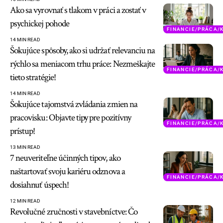
Ako sa vyrovnať s tlakom v práci a zostať v
psychickej pohode
FINANCIE/PRÁCA/
14 MIN READ
Šokujúce spôsoby, ako si udržať relevanciu na
rýchlo sa meniacom trhu práce: Nezmeškajte
FINANCIE/PRÁCA/
tieto stratégie!
14 MIN READ
Šokujúce tajomstvá zvládania zmien na
pracovisku: Objavte tipy pre pozitívny
FINANCIE/PRÁCA/
prístup!
13 MIN READ
7 neuveriteľne účinných tipov, ako
naštartovať svoju kariéru odznova a
FINANCIE/PRÁCA/
dosiahnuť úspech!
12 MIN READ
Revolučné zručnosti v stavebníctve: Čo