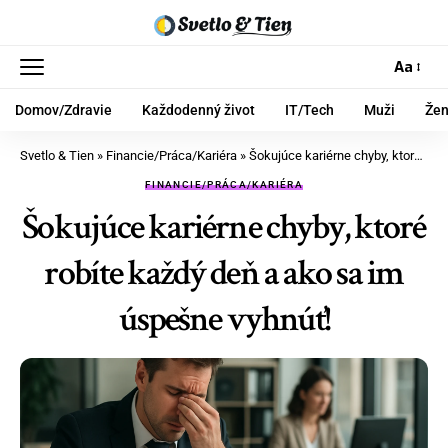
Aa
Domov/Zdravie
Každodenný život
IT/Tech
Muži
Že
Svetlo & Tien
»
Financie/Práca/Kariéra
»
Šokujúce kariérne chyby, ktoré robíte každý deň a ako sa im úspešne vyhnúť!
FINANCIE/PRÁCA/KARIÉRA
Šokujúce kariérne chyby, ktoré
robíte každý deň a ako sa im
úspešne vyhnúť!