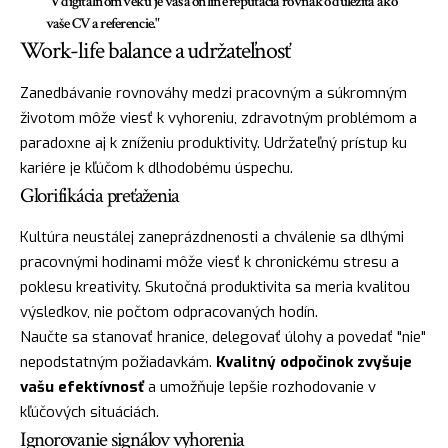
"V digitálnom veku je vaša online reputácia rovnako důležitá ako
vaše CV a referencie."
Work-life balance a udržateľnosť
Zanedbávanie rovnováhy medzi pracovným a súkromným
životom môže viesť k vyhoreniu, zdravotným problémom a
paradoxne aj k zníženiu produktivity. Udržateľný prístup ku
kariére je kľúčom k dlhodobému úspechu.
Glorifikácia preťaženia
Kultúra neustálej zaneprázdnenosti a chválenie sa dlhými
pracovnými hodinami môže viesť k chronickému stresu a
poklesu kreativity. Skutočná produktivita sa meria kvalitou
výsledkov, nie počtom odpracovaných hodín.
Naučte sa stanovať hranice, delegovať úlohy a povedať "nie"
nepodstatným požiadavkám.
Kvalitný odpočinok zvyšuje
vašu efektívnosť
a umožňuje lepšie rozhodovanie v
kľúčových situáciách.
Ignorovanie signálov vyhorenia