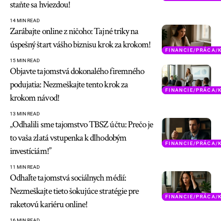
staňte sa hviezdou!
14 MIN READ
Zarábajte online z ničoho: Tajné triky na
úspešný štart vášho biznisu krok za krokom!
FINANCIE/PRÁCA/
15 MIN READ
Objavte tajomstvá dokonalého firemného
podujatia: Nezmeškajte tento krok za
FINANCIE/PRÁCA/
krokom návod!
13 MIN READ
„Odhalili sme tajomstvo TBSZ účtu: Prečo je
to vaša zlatá vstupenka k dlhodobým
FINANCIE/PRÁCA/
investíciám!”
11 MIN READ
Odhaľte tajomstvá sociálnych médií:
Nezmeškajte tieto šokujúce stratégie pre
FINANCIE/PRÁCA/
raketovú kariéru online!
16 MIN READ