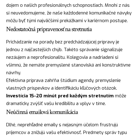
dojem o našich profesionálnych schopnostiach. Mnohí z nás
si neuvedomujeme, že naše každodenné komunikačné návyky
môžu byť tými najväčšími prekážkami v kariérnom postupe.
Nedostatočná pripravenosť na stretnutia
Prichádzanie na porady bez predchádzajúcej prípravy je
jednou z najčastejších chýb. Takéto správanie signalizuje
nezáujem a neprofesionalitu. Kolegovia a nadriadení si
všimnú, že nemáte premyslené stanoviská ani konstruktívne
návrhy.
Efektívna príprava zahŕňa štúdium agendy, premyslenie
vlastných príspevkov a identifikáciu kľúčových otázok.
Investícia 15-20 minút pred každým stretnutím
môže
dramaticky zvýšiť vašu kredibilitu a vplyv v tíme.
Neúčinná emailová komunikácia
Dlhé, neprehľadné emaily s nejasným účelom frustrujú
príjemcov a znižujú vašu efektívnosť. Predmety správ typu