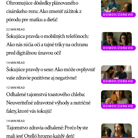
Ohromujúce dôsledky plánovaného
cisárskeho rezu: Ako zmeniť zážitok z
DOMOV/ZDRAVIE
pôrodu pre matku a dieťa!
22 MIN READ
Šokujúca pravda o mobilných telefónoch:
Ako nás ničia oči a tajné triky na ochranu
DOMOV/ZDRAVIE
pred digitálnou únavou očí!
14 MIN READ
Šokujúce pravdy o sexe: Ako môže ovplyvniť
vaše zdravie pozitívne aj negatívne!
DOMOV/ZDRAVIE
12 MIN READ
Odhalené tajomstvá toastového chleba:
Neuveriteľné zdravotné výhody a nutričné
DOMOV/ZDRAVIE
fakty, ktoré vás šokujú!
14 MIN READ
Tajomstvo zdravia odhalené: Prečo by ste
mali jesť Otelló hrozno každý deň!