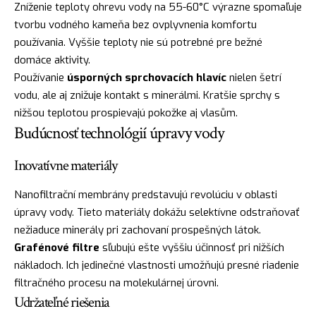
Zníženie teploty ohrevu vody na 55-60°C výrazne spomaľuje
tvorbu vodného kameňa bez ovplyvnenia komfortu
používania. Vyššie teploty nie sú potrebné pre bežné
domáce aktivity.
Používanie
úsporných sprchovacích hlavíc
nielen šetrí
vodu, ale aj znižuje kontakt s minerálmi. Kratšie sprchy s
nižšou teplotou prospievajú pokožke aj vlasům.
Budúcnosť technológií úpravy vody
Inovatívne materiály
Nanofiltrační membrány predstavujú revolúciu v oblasti
úpravy vody. Tieto materiály dokážu selektívne odstraňovať
nežiaduce minerály pri zachovaní prospešných látok.
Grafénové filtre
sľubujú ešte vyššiu účinnosť pri nižších
nákladoch. Ich jedinečné vlastnosti umožňujú presné riadenie
filtračného procesu na molekulárnej úrovni.
Udržateľné riešenia