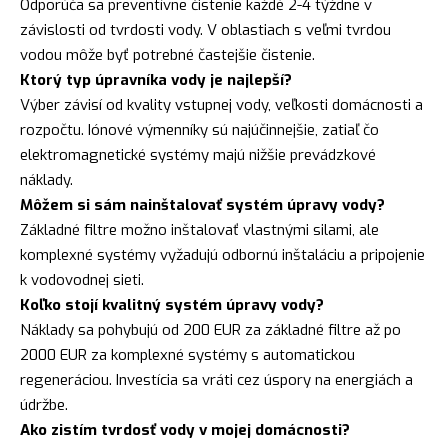
Odporúča sa preventívne čistenie každé 2-4 týždne v
závislosti od tvrdosti vody. V oblastiach s veľmi tvrdou
vodou môže byť potrebné častejšie čistenie.
Ktorý typ úpravníka vody je najlepší?
Výber závisí od kvality vstupnej vody, veľkosti domácnosti a
rozpočtu. Iónové výmenníky sú najúčinnejšie, zatiaľ čo
elektromagnetické systémy majú nižšie prevádzkové
náklady.
Môžem si sám nainštalovať systém úpravy vody?
Základné filtre možno inštalovať vlastnými silami, ale
komplexné systémy vyžadujú odbornú inštaláciu a pripojenie
k vodovodnej sieti.
Koľko stojí kvalitný systém úpravy vody?
Náklady sa pohybujú od 200 EUR za základné filtre až po
2000 EUR za komplexné systémy s automatickou
regeneráciou. Investícia sa vráti cez úspory na energiách a
údržbe.
Ako zistím tvrdosť vody v mojej domácnosti?