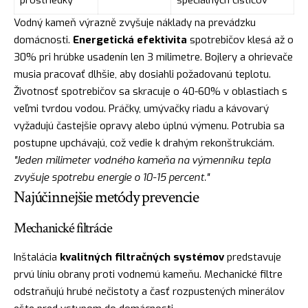
prostriedky
špeciálnych čističov
Vodný kameň výrazně zvyšuje náklady na prevádzku
domácnosti.
Energetická efektivita
spotrebičov klesá až o
30% pri hrúbke usadenín len 3 milimetre. Bojlery a ohrievače
musia pracovať dlhšie, aby dosiahli požadovanú teplotu.
Životnosť spotrebičov sa skracuje o 40-60% v oblastiach s
veľmi tvrdou vodou. Práčky, umývačky riadu a kávovarý
vyžadujú častejšie opravy alebo úplnú výmenu. Potrubia sa
postupne upchávajú, což vedie k drahým rekonštrukciám.
"Jeden milimeter vodného kameňa na výmenníku tepla
zvyšuje spotrebu energie o 10-15 percent."
Najúčinnejšie metódy prevencie
Mechanické filtrácie
Inštalácia
kvalitných filtračných systémov
predstavuje
prvú líniu obrany proti vodnemú kameňu. Mechanické filtre
odstraňujú hrubé nečistoty a časť rozpustených minerálov