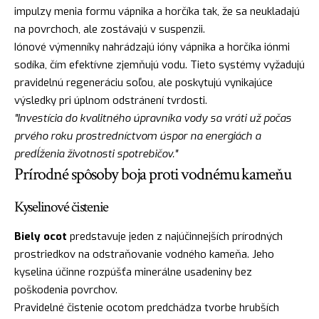
impulzy menia formu vápnika a horčíka tak, že sa neukladajú
na povrchoch, ale zostávajú v suspenzii.
Iónové výmenníky nahrádzajú ióny vápnika a horčíka iónmi
sodíka, čím efektívne zjemňujú vodu. Tieto systémy vyžadujú
pravidelnú regeneráciu soľou, ale poskytujú vynikajúce
výsledky pri úplnom odstránení tvrdosti.
"Investícia do kvalitného úpravníka vody sa vráti už počas
prvého roku prostredníctvom úspor na energiách a
predĺženia životnosti spotrebičov."
Prírodné spôsoby boja proti vodnému kameňu
Kyselinové čistenie
Biely ocot
predstavuje jeden z najúčinnejších prírodných
prostriedkov na odstraňovanie vodného kameňa. Jeho
kyselina účinne rozpúšťa minerálne usadeniny bez
poškodenia povrchov.
Pravidelné čistenie ocotom predchádza tvorbe hrubších