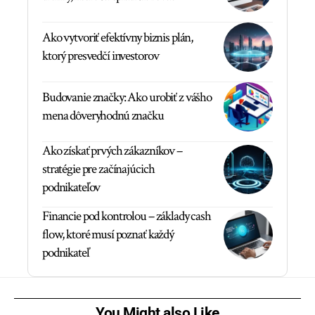
Ako vytvoriť efektívny biznis plán,
ktorý presvedčí investorov
Budovanie značky: Ako urobiť z vášho
mena dôveryhodnú značku
Ako získať prvých zákazníkov –
stratégie pre začínajúcich
podnikateľov
Financie pod kontrolou – základy cash
flow, ktoré musí poznať každý
podnikateľ
You Might also Like