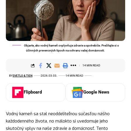
Objavte, ako vodný kameň ovplyvňuje zdravie a spotrebiče. Prečítajte si o
účinných prevencných tipoch na ochranu vašej domácnosti.
14 MIN READ
BY
SVETLO & TIEN
2026.03.03.
14 MIN READ
Flipboard
Google News
Vodný kameň sa stal neoddeliteľnou súčasťou nášho
každodenného života, no málokto si uvedomuje jeho
skutočný vplyv na naše zdravie a domácnosť. Tento