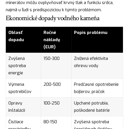
minerálov môžu ovplyvňovať krvný tlak a funkciu srdca,
najmä u ľudí s predispozíciou k týmto problémom.
Ekonomické dopady vodného kameňa
Oblasť
Ročné
Popis problému
dopadu
náklady
(EUR)
Zvýšená
150-300
Znížená efektivita
spotreba
ohrevu vody
energie
Výmena
200-500
Predčasné opotrebenie
spotrebičov
bojlerov, práčok
Opravy
100-250
Upchané potrubia,
inštalácií
poškodené batérie
Čistiace
80-150
Zvýšená spotreba