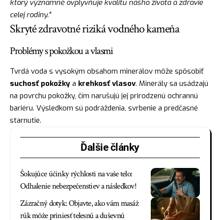
ktorý významně ovplyvňuje kvalitu nášho života a zdravie
celej rodiny."
Skryté zdravotné riziká vodného kameňa
Problémy s pokožkou a vlasmi
Tvrdá voda s vysokým obsahom minerálov môže spôsobiť
suchosť pokožky
a
krehkosť vlasov
. Minerály sa usádzajú
na povrchu pokožky, čím narušujú jej prirodzenú ochrannú
bariéru. Výsledkom sú podráždenia, svrbenie a predčasné
starnutie.
Ďalšie články
Šokujúce účinky rýchlosti na vaše telo:
Odhalenie nebezpečenstiev a následkov!
Zázračný dotyk: Objavte, ako vám masáž
rúk môže priniesť telesnú a duševnú