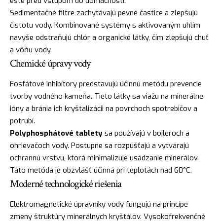
ešte pred vstupom do domácnosti.
Sedimentačné filtre zachytávajú pevné častice a zlepšujú
čistotu vody. Kombinované systémy s aktivovaným uhlím
navyše odstraňujú chlór a organické látky, čím zlepšujú chuť
a vôňu vody.
Chemické úpravy vody
Fosfátové inhibítory predstavujú účinnú metódu prevencie
tvorby vodného kameňa. Tieto látky sa viažu na minerálne
ióny a bránia ich kryštalizácii na povrchoch spotrebičov a
potrubí.
Polyphosphátové tablety
sa používajú v bojleroch a
ohrievačoch vody. Postupne sa rozpúšťajú a vytvárajú
ochrannú vrstvu, ktorá minimalizuje usádzanie minerálov.
Táto metóda je obzvlášť účinná pri teplotách nad 60°C.
Moderné technologické riešenia
Elektromagnetické úpravníky vody fungujú na princípe
zmeny štruktúry minerálnych kryštálov. Vysokofrekvenčné