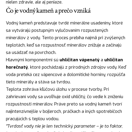
nielen zdravie, ale aj peniaze.
Čo je vodný kameň a prečo vzniká
Vodný kameň predstavuje tvrdé minerálne usadeniny, ktoré
sa vytvárajú postupným vylučovaním rozpustených
minerálov z vody. Tento proces prebíha najmä pri zvýšených
teplotách, keď sa rozpustnosť minerálov znižuje a začínajú
sa usádzať na povrchoch.
Hlavnými komponentmi sú
uhličitan vápenatý
a
uhličitan
horečnatý
, ktoré pochádzajú z prírodných zdrojov vody. Keď
voda preteká cez vápencové a dolomitické horniny, rozpúšťa
tieto minerály a stáva sa tvrdou.
Teplota zohráva kľúčovú úlohu v procese tvorby. Pri
zahrievaní vody sa uvoľňuje oxid uhličitý, čo vedie k zníženiu
rozpustnosti minerálov. Práve preto sa vodný kameň tvorí
najintenzívnejšie v bojleroch, práčkach a iných spotrebičoch
pracujúcich s teplou vodou.
"Tvrdosť vody nie je len technický parameter – je to faktor,