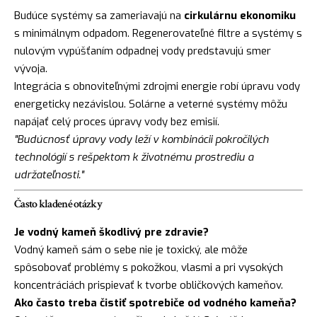
Budúce systémy sa zameriavajú na
cirkulárnu ekonomiku
s minimálnym odpadom. Regenerovateľné filtre a systémy s
nulovým vypúšťaním odpadnej vody predstavujú smer
vývoja.
Integrácia s obnoviteľnými zdrojmi energie robí úpravu vody
energeticky nezávislou. Solárne a veterné systémy môžu
napájať celý proces úpravy vody bez emisií.
"Budúcnosť úpravy vody leží v kombinácii pokročilých
technológií s rešpektom k životnému prostrediu a
udržateľnosti."
Často kladené otázky
Je vodný kameň škodlivý pre zdravie?
Vodný kameň sám o sebe nie je toxický, ale môže
spôsobovať problémy s pokožkou, vlasmi a pri vysokých
koncentráciách prispievať k tvorbe obličkových kameňov.
Ako často treba čistiť spotrebiče od vodného kameňa?