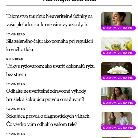
Tajomstvo taurínu: Neuveriteľné účinky na
vašu pleť a krásu, ktoré vám vyrazia dych!
DOMOV/ZDRAVIE
17 MIN READ
Sila zeleného čaju: ako pomáha pri regulácii
krvného tlaku
DOMOV/ZDRAVIE
9 MIN READ
Triky s ryžovarom: ako uvariť dokonalú ryžu
bez stresu
DOMOV/ZDRAVIE
12 MIN READ
Odhaľte neuveriteľné zdravotné výhody
hrušiek a šokujúcu pravdu o nadúvaní!
DOMOV/ZDRAVIE
14 MIN READ
Šokujúca pravda o diagnostických váhach:
Čo všetko vám odhalí o vašom tele?
DOMOV/ZDRAVIE
17 MIN READ