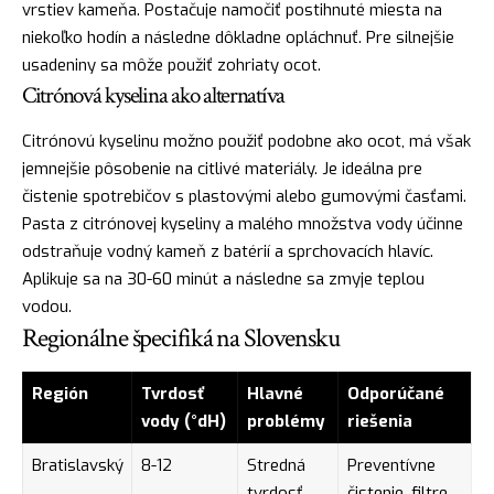
vrstiev kameňa. Postačuje namočiť postihnuté miesta na
niekoľko hodín a následne dôkladne opláchnuť. Pre silnejšie
usadeniny sa môže použiť zohriaty ocot.
Citrónová kyselina ako alternatíva
Citrónovú kyselinu možno použiť podobne ako ocot, má však
jemnejšie pôsobenie na citlivé materiály. Je ideálna pre
čistenie spotrebičov s plastovými alebo gumovými časťami.
Pasta z citrónovej kyseliny a malého množstva vody účinne
odstraňuje vodný kameň z batérií a sprchovacích hlavíc.
Aplikuje sa na 30-60 minút a následne sa zmyje teplou
vodou.
Regionálne špecifiká na Slovensku
Región
Tvrdosť
Hlavné
Odporúčané
vody (°dH)
problémy
riešenia
Bratislavský
8-12
Stredná
Preventívne
tvrdosť
čistenie, filtre