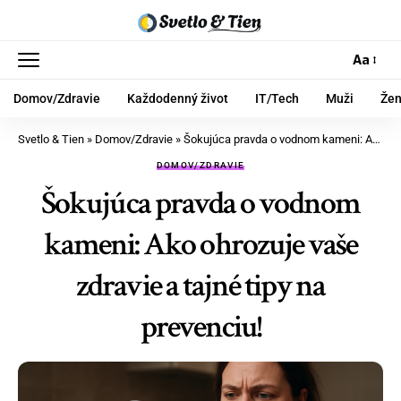
Aa
Domov/Zdravie
Každodenný život
IT/Tech
Muži
Že
Svetlo & Tien
»
Domov/Zdravie
»
Šokujúca pravda o vodnom kameni: Ako ohrozuje vaše zdravie a tajné tipy na prevenciu!
DOMOV/ZDRAVIE
Šokujúca pravda o vodnom
kameni: Ako ohrozuje vaše
zdravie a tajné tipy na
prevenciu!