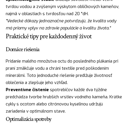
tvrdou vodou a zvýšeným výskytom obličkových kameňov,
najmä v oblastiach s tvrdosťou nad 20 °dH.
"Vedecké dôkazy jednoznačne potvrdzujú, že kvalita vody
má priamy vplyv na zdravie populácie a kvalitu života."
Praktické tipy pre každodenný život
Domáce riešenia
Pridanie malého množstva octu do posledného plákania pri
praní zmäkčuje vodu a chráni textílie pred poškodením
minerálmi. Toto jednoduché riešenie predlžuje životnosť
oblečenia a zlepšuje jeho vzhľad.
Preventívne čistenie
spotrebičov každé dva týždne
predchádza tvorbe hrubších vrstiev vodného kameňa. Krátke
cykly s ocotom alebo citrónovou kyselinou udržujú
zariadenia v optimálnom stave.
Optimalizácia spotreby