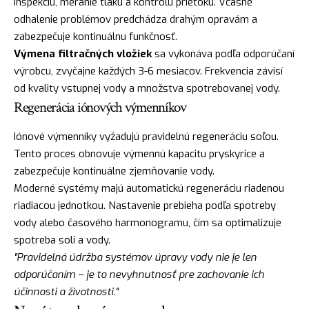
inšpekciu, meranie tlaku a kontrolu prietoku. Včasné
odhalenie problémov predchádza drahým opravám a
zabezpečuje kontinuálnu funkčnosť.
Výmena filtračných vložiek
sa vykonáva podľa odporúčaní
výrobcu, zvyčajne každých 3-6 mesiacov. Frekvencia závisí
od kvality vstupnej vody a množstva spotrebovanej vody.
Regenerácia iónových výmenníkov
Iónové výmenníky vyžadujú pravidelnú regeneráciu soľou.
Tento proces obnovuje výmennú kapacitu pryskyrice a
zabezpečuje kontinuálne zjemňovanie vody.
Moderné systémy majú automatickú regeneráciu riadenou
riadiacou jednotkou. Nastavenie prebieha podľa spotreby
vody alebo časového harmonogramu, čím sa optimalizuje
spotreba soli a vody.
"Pravidelná údržba systémov úpravy vody nie je len
odporúčaním – je to nevyhnutnosť pre zachovanie ich
účinnosti a životnosti."