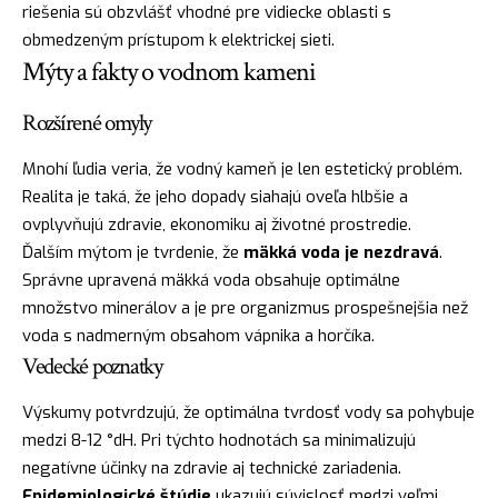
riešenia sú obzvlášť vhodné pre vidiecke oblasti s
obmedzeným prístupom k elektrickej sieti.
Mýty a fakty o vodnom kameni
Rozšírené omyly
Mnohí ľudia veria, že vodný kameň je len estetický problém.
Realita je taká, že jeho dopady siahajú oveľa hlbšie a
ovplyvňujú zdravie, ekonomiku aj životné prostredie.
Ďalším mýtom je tvrdenie, že
mäkká voda je nezdravá
.
Správne upravená mäkká voda obsahuje optimálne
množstvo minerálov a je pre organizmus prospešnejšia než
voda s nadmerným obsahom vápnika a horčíka.
Vedecké poznatky
Výskumy potvrdzujú, že optimálna tvrdosť vody sa pohybuje
medzi 8-12 °dH. Pri týchto hodnotách sa minimalizujú
negatívne účinky na zdravie aj technické zariadenia.
Epidemiologické štúdie
ukazujú súvislosť medzi veľmi