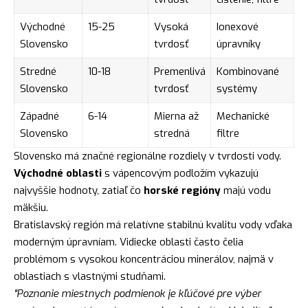
Východné
15-25
Vysoká
Ionexové
Slovensko
tvrdosť
úpravníky
Stredné
10-18
Premenlivá
Kombinované
Slovensko
tvrdosť
systémy
Západné
6-14
Mierna až
Mechanické
Slovensko
stredná
filtre
Slovensko má značné regionálne rozdiely v tvrdosti vody.
Východné oblasti
s vápencovým podložím vykazujú
najvyššie hodnoty, zatiaľ čo
horské regióny
majú vodu
mäkšiu.
Bratislavský región má relatívne stabilnú kvalitu vody vďaka
moderným úpravníam. Vidiecke oblasti často čelia
problémom s vysokou koncentráciou minerálov, najmä v
oblastiach s vlastnými studňami.
"Poznanie miestnych podmienok je kľúčové pre výber