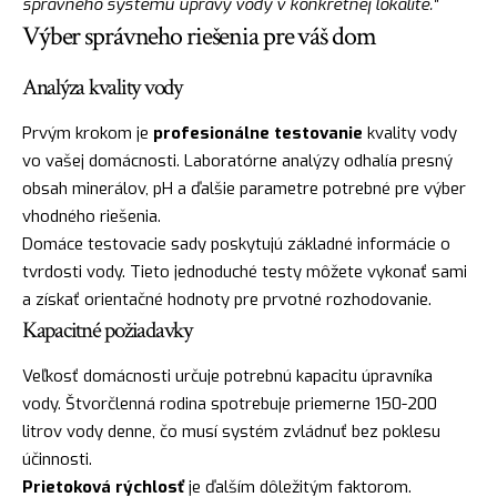
správneho systému úpravy vody v konkrétnej lokalite."
Výber správneho riešenia pre váš dom
Analýza kvality vody
Prvým krokom je
profesionálne testovanie
kvality vody
vo vašej domácnosti. Laboratórne analýzy odhalía presný
obsah minerálov, pH a ďalšie parametre potrebné pre výber
vhodného riešenia.
Domáce testovacie sady poskytujú základné informácie o
tvrdosti vody. Tieto jednoduché testy môžete vykonať sami
a získať orientačné hodnoty pre prvotné rozhodovanie.
Kapacitné požiadavky
Veľkosť domácnosti určuje potrebnú kapacitu úpravníka
vody. Štvorčlenná rodina spotrebuje priemerne 150-200
litrov vody denne, čo musí systém zvládnuť bez poklesu
účinnosti.
Prietoková rýchlosť
je ďalším dôležitým faktorom.