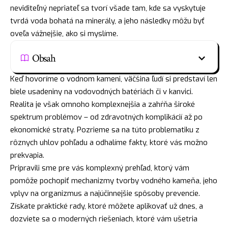
neviditeľný nepriateľ sa tvorí všade tam, kde sa vyskytuje
tvrdá voda bohatá na minerály, a jeho následky môžu byť
oveľa vážnejšie, ako si myslíme.
Obsah
Keď hovoríme o vodnom kameni, väčšina ľudí si predstaví len
biele usadeniny na vodovodných batériách či v kanvici.
Realita je však omnoho komplexnejšia a zahŕňa široké
spektrum problémov – od zdravotných komplikácií až po
ekonomické straty. Pozrieme sa na túto problematiku z
rôznych uhlov pohľadu a odhalíme fakty, ktoré vás možno
prekvapia.
Pripravili sme pre vás komplexný prehľad, ktorý vám
pomôže pochopiť mechanizmy tvorby vodného kameňa, jeho
vplyv na organizmus a najúčinnejšie spôsoby prevencie.
Získate praktické rady, ktoré môžete aplikovať už dnes, a
dozviete sa o moderných riešeniach, ktoré vám ušetria