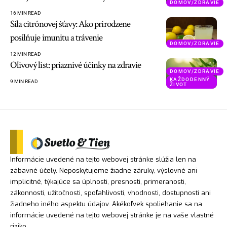
DOMOV/ZDRAVIE
16 MIN READ
Sila citrónovej šťavy: Ako prirodzene
posilňuje imunitu a trávenie
DOMOV/ZDRAVIE
12 MIN READ
Olivový list: priaznivé účinky na zdravie
DOMOV/ZDRAVIE
KAŽDODENNÝ
9 MIN READ
ŽIVOT
Informácie uvedené na tejto webovej stránke slúžia len na
zábavné účely. Neposkytujeme žiadne záruky, výslovné ani
implicitné, týkajúce sa úplnosti, presnosti, primeranosti,
zákonnosti, užitočnosti, spoľahlivosti, vhodnosti, dostupnosti ani
žiadneho iného aspektu údajov. Akékoľvek spoliehanie sa na
informácie uvedené na tejto webovej stránke je na vaše vlastné
riziko.