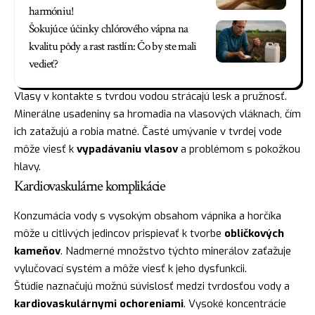
harmóniu!
Šokujúce účinky chlórového vápna na
kvalitu pôdy a rast rastlín: Čo by ste mali
vedieť?
Vlasy v kontakte s tvrdou vodou strácajú lesk a pružnosť.
Minerálne usadeniny sa hromadia na vlasových vláknach, čím
ich zatažujú a robia matné. Časté umývanie v tvrdej vode
môže viesť k
vypadávaniu vlasov
a problémom s pokožkou
hlavy.
Kardiovaskulárne komplikácie
Konzumácia vody s vysokým obsahom vápnika a horčíka
môže u citlivých jedincov prispievať k tvorbe
obličkových
kameňov
. Nadmerné množstvo týchto minerálov zaťažuje
vylučovací systém a môže viesť k jeho dysfunkcii.
Štúdie naznačujú možnú súvislosť medzi tvrdosťou vody a
kardiovaskulárnymi ochoreniami
. Vysoké koncentrácie