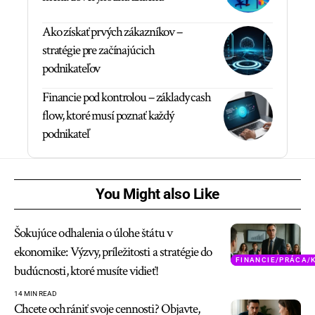
Ako získať prvých zákazníkov –
stratégie pre začínajúcich
podnikateľov
Financie pod kontrolou – základy cash
flow, ktoré musí poznať každý
podnikateľ
You Might also Like
Šokujúce odhalenia o úlohe štátu v
ekonomike: Výzvy, príležitosti a stratégie do
FINANCIE/PRÁCA/
budúcnosti, ktoré musíte vidieť!
14 MIN READ
Chcete ochrániť svoje cennosti? Objavte,