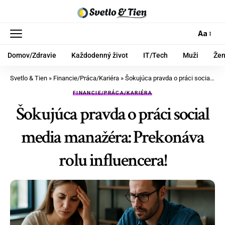
Aa
Domov/Zdravie
Každodenný život
IT/Tech
Muži
Že
Svetlo & Tien
»
Financie/Práca/Kariéra
»
Šokujúca pravda o práci social media manažéra: Prekonáva rolu influencera!
FINANCIE/PRÁCA/KARIÉRA
Šokujúca pravda o práci social
media manažéra: Prekonáva
rolu influencera!