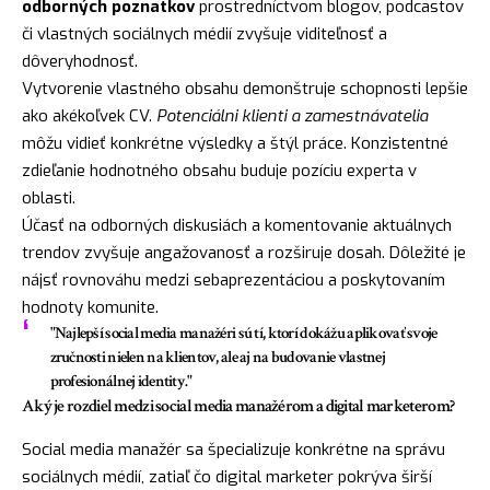
odborných poznatkov
prostredníctvom blogov, podcastov
či vlastných sociálnych médií zvyšuje viditeľnosť a
dôveryhodnosť.
Vytvorenie vlastného obsahu demonštruje schopnosti lepšie
ako akékoľvek CV.
Potenciálni klienti a zamestnávatelia
môžu vidieť konkrétne výsledky a štýl práce. Konzistentné
zdieľanie hodnotného obsahu buduje pozíciu experta v
oblasti.
Účasť na odborných diskusiách a komentovanie aktuálnych
trendov zvyšuje angažovanosť a rozširuje dosah. Dôležité je
nájsť rovnováhu medzi sebaprezentáciou a poskytovaním
hodnoty komunite.
"Najlepší social media manažéri sú tí, ktorí dokážu aplikovať svoje
zručnosti nielen na klientov, ale aj na budovanie vlastnej
profesionálnej identity."
Aký je rozdiel medzi social media manažérom a digital marketerom?
Social media manažér sa špecializuje konkrétne na správu
sociálnych médií, zatiaľ čo digital marketer pokrýva širší