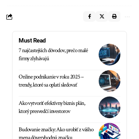
Must Read
7 najčastejších dôvodov, prečo malé
firmy zlyhávajú
Online podnikanie v roku 2025 –
trendy, ktoré sa oplatí sledovať
Ako vytvoriť efektívny biznis plán,
ktorý presvedčí investorov
Budovanie značky: Ako urobiť z vášho
mena dôveryhodnú značku