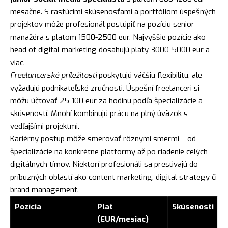
mesačne. S rastúcimi skúsenosťami a portfóliom úspešných
projektov môže profesionál postúpiť na pozíciu senior
manažéra s platom 1500-2500 eur. Najvyššie pozície ako
head of digital marketing dosahujú platy 3000-5000 eur a
viac.
Freelancerské príležitosti
poskytujú väčšiu flexibilitu, ale
vyžadujú podnikateľské zručnosti. Úspešní freelanceri si
môžu účtovať 25-100 eur za hodinu podľa špecializácie a
skúseností. Mnohí kombinujú prácu na plný úväzok s
vedľajšími projektmi.
Kariérny postup môže smerovať rôznymi smermi – od
špecializácie na konkrétne platformy až po riadenie celých
digitálnych tímov. Niektorí profesionáli sa presúvajú do
príbuzných oblastí ako content marketing, digital strategy či
brand management.
Pozícia
Plat
Skúsenosti
(EUR/mesiac)