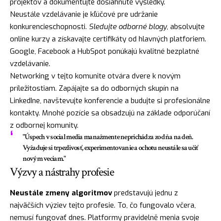
projektov a dokumentujte dosiahnuté výsledky.
Neustále vzdelávanie je kľúčové pre udržanie
konkurencieschopnosti.
Sledujte odborné blogy
, absolvujte
online kurzy a získavajte certifikáty od hlavných platforiem.
Google, Facebook a HubSpot ponúkajú kvalitné bezplatné
vzdelávanie.
Networking v tejto komunite otvára dvere k novým
príležitostiam. Zapájajte sa do odborných skupín na
LinkedIne, navštevujte konferencie a budujte si profesionálne
kontakty. Mnohé pozície sa obsadzujú na základe odporúčaní
z odbornej komunity.
"Úspech v social media manažmente neprichádza zo dňa na deň.
Vyžaduje si trpezlivosť, experimentovanie a ochotu neustále sa učiť
novým veciam."
Výzvy a nástrahy profesie
Neustále zmeny algoritmov
predstavujú jednu z
najväčších výziev tejto profesie. To, čo fungovalo včera,
nemusí fungovať dnes. Platformy pravidelně menia svoje