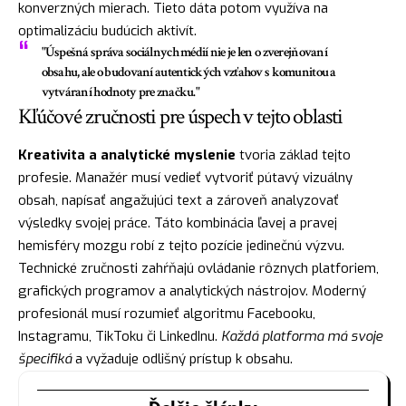
konverzných mierach. Tieto dáta potom využíva na
optimalizáciu budúcich aktivít.
"Úspešná správa sociálnych médií nie je len o zverejňovaní
obsahu, ale o budovaní autentických vzťahov s komunitou a
vytváraní hodnoty pre značku."
Kľúčové zručnosti pre úspech v tejto oblasti
Kreativita a analytické myslenie
tvoria základ tejto
profesie. Manažér musí vedieť vytvoriť pútavý vizuálny
obsah, napísať angažujúci text a zároveň analyzovať
výsledky svojej práce. Táto kombinácia ľavej a pravej
hemisféry mozgu robí z tejto pozície jedinečnú výzvu.
Technické zručnosti zahŕňajú ovládanie rôznych platforiem,
grafických programov a analytických nástrojov. Moderný
profesionál musí rozumieť algoritmu Facebooku,
Instagramu, TikToku či LinkedInu.
Každá platforma má svoje
špecifiká
a vyžaduje odlišný prístup k obsahu.