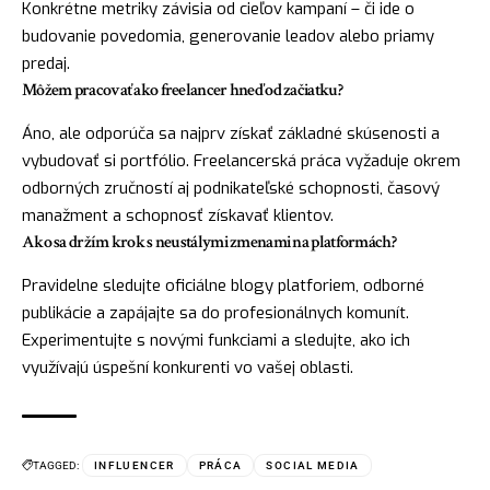
Konkrétne metriky závisia od cieľov kampaní – či ide o
budovanie povedomia, generovanie leadov alebo priamy
predaj.
Môžem pracovať ako freelancer hneď od začiatku?
Áno, ale odporúča sa najprv získať základné skúsenosti a
vybudovať si portfólio. Freelancerská práca vyžaduje okrem
odborných zručností aj podnikateľské schopnosti, časový
manažment a schopnosť získavať klientov.
Ako sa držím krok s neustálymi zmenami na platformách?
Pravidelne sledujte oficiálne blogy platforiem, odborné
publikácie a zapájajte sa do profesionálnych komunít.
Experimentujte s novými funkciami a sledujte, ako ich
využívajú úspešní konkurenti vo vašej oblasti.
TAGGED:
INFLUENCER
PRÁCA
SOCIAL MEDIA