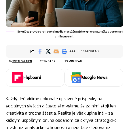
Šokujúca pravda o roli social media manažéra a jeho vplyve na značky v porovnaní
s influencermi.
13 MIN READ
BY
SVETLO & TIEN
2026.04.19.
13 MIN READ
Flipboard
Google News
Každý deň vidíme dokonale upravené príspevky na
sociálnych sieťach a často si myslíme, že za nimi stojí len
kreativita a trocha šťastia. Realita je však úplne iná – za
každým úspešným online obsahom sa skrýva strategické
myslenie, analytické schopnosti a neustále sledovanie