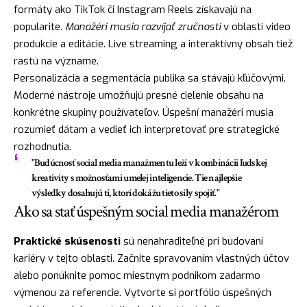
formáty ako TikTok či Instagram Reels získavajú na
popularite.
Manažéri musia rozvíjať zručnosti
v oblasti video
produkcie a editácie. Live streaming a interaktívny obsah tiež
rastú na význame.
Personalizácia a segmentácia publika sa stávajú kľúčovými.
Moderné nástroje umožňujú presné cielenie obsahu na
konkrétne skupiny používateľov. Úspešní manažéri musia
rozumieť dátam a vedieť ich interpretovať pre strategické
rozhodnutia.
"Budúcnosť social media manažmentu leží v kombinácii ľudskej
kreativity s možnosťami umelej inteligencie. Tie najlepšie
výsledky dosahujú tí, ktorí dokážu tieto sily spojiť."
Ako sa stať úspešným social media manažérom
Praktické skúsenosti
sú nenahraditeľné pri budovaní
kariéry v tejto oblasti. Začnite spravovaním vlastných účtov
alebo ponúknite pomoc miestnym podnikom zadarmo
výmenou za referencie. Vytvorte si portfólio úspešných