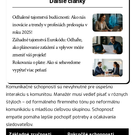
Ďalšie články
Odhalené tajomstvá budúcnosti: Ako nás
inovácie a trendy v profesiách prekvapia v
roku 2025!
Záhadné tajomstvá Eurokódu: Odhaľte,
ako plánovanie zaťažení a vplyvov môže
zmeniť váš projekt!
Rokovania o plate: Ako si sebavedome
vypýtať viac peňazí
Komunikačné schopnosti sú nevyhnutné pre úspešnú
interakciu s komunitou. Manažér musí vedieť písať v rôznych
štýloch – od formálneho firemného tónu po neformálnu
komunikáciu s mladšou cieľovou skupinou. Schopnosť
empatie pomáha lepšie pochopiť potreby a očakávania
sledovateľov.
Základné zručnosti
Pokročilé schopnosti