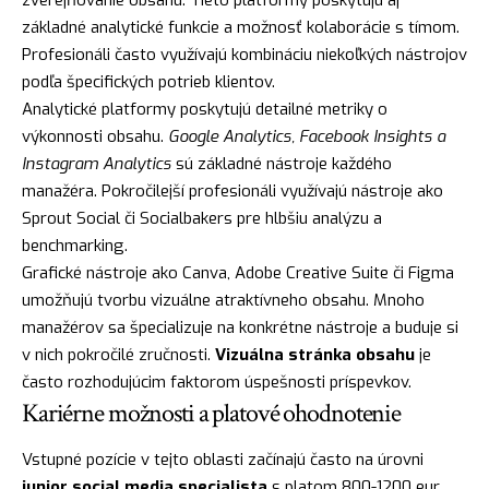
základné analytické funkcie a možnosť kolaborácie s tímom.
Profesionáli často využívajú kombináciu niekoľkých nástrojov
podľa špecifických potrieb klientov.
Analytické platformy poskytujú detailné metriky o
výkonnosti obsahu.
Google Analytics, Facebook Insights a
Instagram Analytics
sú základné nástroje každého
manažéra. Pokročilejší profesionáli využívajú nástroje ako
Sprout Social či Socialbakers pre hlbšiu analýzu a
benchmarking.
Grafické nástroje ako Canva, Adobe Creative Suite či Figma
umožňujú tvorbu vizuálne atraktívneho obsahu. Mnoho
manažérov sa špecializuje na konkrétne nástroje a buduje si
v nich pokročilé zručnosti.
Vizuálna stránka obsahu
je
často rozhodujúcim faktorom úspešnosti príspevkov.
Kariérne možnosti a platové ohodnotenie
Vstupné pozície v tejto oblasti začínajú často na úrovni
junior social media specialista
s platom 800-1200 eur