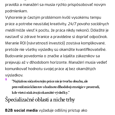
pravidlá a manažéri sa musia rýchlo prispôsobovať novým
podmienkam.
Vyhorenie je častým problémom kvôli vysokému tempu
práce a potrebe neustálej kreativity.
24/7 povaha sociálnych
médií
môže viesť k pocitu, že práca nikdy nekončí. Dôležité je
nastaviť si zdravé hranice a pravidelne si dopriať odpočinok.
Meranie ROI (návratnosti investícií) zostáva komplikované,
pretože nie všetky výsledky sú okamžite kvantifikovateľné.
Budovanie povedomia o značke a lojalita zákazníkov sa
prejavujú až v dlhodobom horizonte. Manažéri musia vedieť
komunikovať hodnotu svojej práce aj bez okamžitých
výsledkov.
"Najťažšou súčasťou tejto práce nie je tvorba obsahu, ale
presvedčenie klientov o hodnote dlhodobej stratégie v prostredí,
kde všetci očakávajú okamžité výsledky."
Špecializačné oblasti a niche trhy
B2B social media
vyžaduje odlišný prístup ako