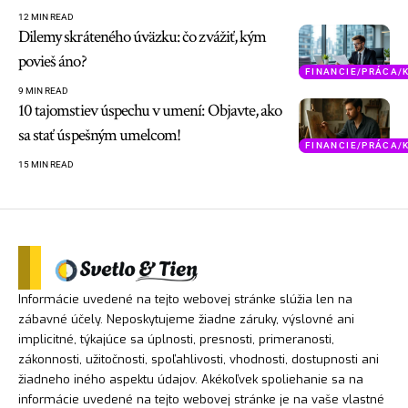
12 MIN READ
Dilemy skráteného úväzku: čo zvážiť, kým
povieš áno?
FINANCIE/PRÁCA/
9 MIN READ
10 tajomstiev úspechu v umení: Objavte, ako
sa stať úspešným umelcom!
FINANCIE/PRÁCA/
15 MIN READ
Informácie uvedené na tejto webovej stránke slúžia len na
zábavné účely. Neposkytujeme žiadne záruky, výslovné ani
implicitné, týkajúce sa úplnosti, presnosti, primeranosti,
zákonnosti, užitočnosti, spoľahlivosti, vhodnosti, dostupnosti ani
žiadneho iného aspektu údajov. Akékoľvek spoliehanie sa na
informácie uvedené na tejto webovej stránke je na vaše vlastné