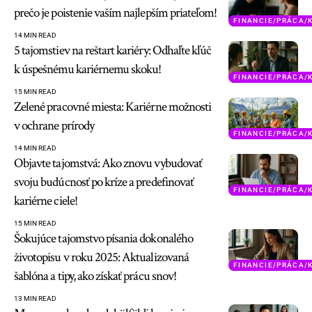
prečo je poistenie vaším najlepším priateľom!
FINANCIE/PRÁCA/
14 MIN READ
5 tajomstiev na reštart kariéry: Odhaľte kľúč
k úspešnému kariérnemu skoku!
FINANCIE/PRÁCA/
15 MIN READ
Zelené pracovné miesta: Kariérne možnosti
v ochrane prírody
FINANCIE/PRÁCA/
14 MIN READ
Objavte tajomstvá: Ako znovu vybudovať
svoju budúcnosť po kríze a predefinovať
FINANCIE/PRÁCA/
kariérne ciele!
15 MIN READ
Šokujúce tajomstvo písania dokonalého
životopisu v roku 2025: Aktualizovaná
FINANCIE/PRÁCA/
šablóna a tipy, ako získať prácu snov!
13 MIN READ