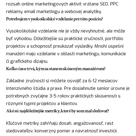
rozsah online marketingových aktivít vrátane SEO, PPC
reklamy, email marketingu a webovej analytiky.
Potrebujem vysokoškolské vzdelanie pre túto pozíciu?
Vysokoškolské vzdelanie nie je vždy nevyhnutné, ale môže
byť výhodou. Dôležitejšie sú praktické zručnosti, portfólio
projektov a schopnosť preukázať výsledky. Mnohí úspešní
manažéri majú vzdelanie v oblasti marketingu, komunikácie
či grafického dizajnu.
Koľko času trvá, kým sa stanem skúseným manažérom?
Základné zručnosti si môžete osvojiť za 6-12 mesiacov
intenzívneho štúdia a praxe. Pre dosiahnutie senior úrovne je
potrebných zvyčajne 3-5 rokov praktických skúseností s
rôznymi typmi projektov a klientov.
Aké sú najdôležitejšie metriky, ktoré by som mal sledovať?
Kľúčové metriky zahŕňajú dosah, angažovanosť, rast
sledovateľov, konverzný pomer a návratnosť investícií.