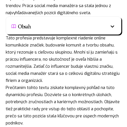
trendov. Práca social media manažéra sa stala jednou z
najvyhľadávanejších pozícií digitálneho sveta.
Obsah
Táto profesia predstavuje komplexné riadenie online
komunikácie značiek, budovanie komunít a tvorbu obsahu,
ktorý rezonuje s cieľovou skupinou. Mnohí si ju zamieňajú s
prácou influencera, no skutočnosť je oveľa hlbšia a
rozmanitejšia. Zatiaľ čo influencer buduje vlastnú značku,
social media manažér stará sa o celkovú digitálnu stratégiu
firiem a organizácií.
Prečítaním tohto textu získate komplexný pohľad na túto
dynamickú profesiu. Dozviete sa o konkrétnych úlohách,
potrebných zručnostiach a kariérnych možnostiach. Objavíte
tiež praktické rady pre vstup do tejto oblasti a pochopíte,
prečo sa táto pozícia stala kľúčovou pre úspech moderných
podnikov.