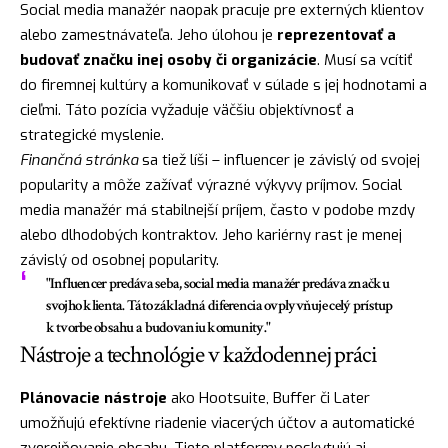
Social media manažér naopak pracuje pre externých klientov
alebo zamestnávateľa. Jeho úlohou je
reprezentovať a
budovať značku inej osoby či organizácie
. Musí sa vcítiť
do firemnej kultúry a komunikovať v súlade s jej hodnotami a
cieľmi. Táto pozícia vyžaduje väčšiu objektívnosť a
strategické myslenie.
Finančná stránka
sa tiež líši – influencer je závislý od svojej
popularity a môže zažívať výrazné výkyvy príjmov. Social
media manažér má stabilnejší príjem, často v podobe mzdy
alebo dlhodobých kontraktov. Jeho kariérny rast je menej
závislý od osobnej popularity.
"Influencer predáva seba, social media manažér predáva značku
svojho klienta. Táto základná diferencia ovplyvňuje celý prístup
k tvorbe obsahu a budovaniu komunity."
Nástroje a technológie v každodennej práci
Plánovacie nástroje
ako Hootsuite, Buffer či Later
umožňujú efektívne riadenie viacerých účtov a automatické
zverejňovanie obsahu. Tieto platformy poskytujú aj