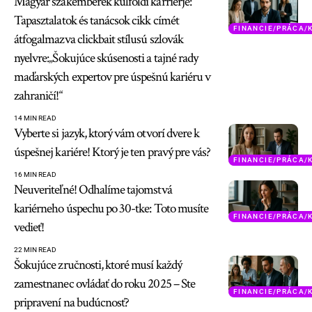
Magyar szakemberek külföldi karrierje:
Tapasztalatok és tanácsok cikk címét
FINANCIE/PRÁCA/
átfogalmazva clickbait stílusú szlovák
nyelvre:„Šokujúce skúsenosti a tajné rady
maďarských expertov pre úspešnú kariéru v
zahraničí!“
14 MIN READ
Vyberte si jazyk, ktorý vám otvorí dvere k
úspešnej kariére! Ktorý je ten pravý pre vás?
FINANCIE/PRÁCA/
16 MIN READ
Neuveriteľné! Odhalíme tajomstvá
kariérneho úspechu po 30-tke: Toto musíte
FINANCIE/PRÁCA/
vedieť!
22 MIN READ
Šokujúce zručnosti, ktoré musí každý
zamestnanec ovládať do roku 2025 – Ste
FINANCIE/PRÁCA/
pripravení na budúcnosť?