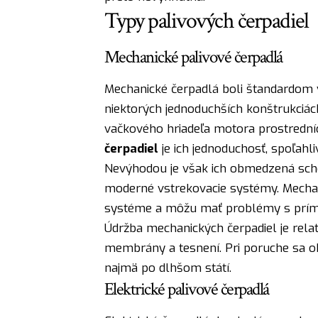
Typy palivových čerpadiel
Mechanické palivové čerpadlá
Mechanické čerpadlá boli štandardom v
niektorých jednoduchších konštrukciác
vačkového hriadeľa motora prostred
čerpadiel
je ich jednoduchosť, spoľahli
Nevýhodou je však ich obmedzená scho
moderné vstrekovacie systémy. Mechani
systéme a môžu mať problémy s prími
Údržba mechanických čerpadiel je rela
membrány a tesnení. Pri poruche sa o
najmä po dlhšom státí.
Elektrické palivové čerpadlá