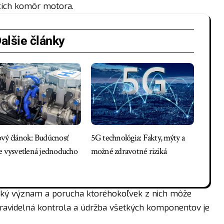
cích komôr motora.
alšie články
vý článok: Budúcnosť
5G technológia: Fakty, mýty a
e vysvetlená jednoducho
možné zdravotné riziká
ický význam a porucha ktoréhokoľvek z nich môže
Pravidelná kontrola a údržba všetkých komponentov je