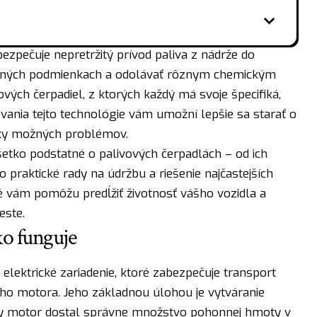
ezpečuje nepretržitý prívod paliva z nádrže do
očných podmienkach a odolávať rôznym chemickým
ových čerpadiel, z ktorých každý má svoje špecifiká,
ania tejto technológie vám umožní lepšie sa starať o
aky možných problémov.
šetko podstatné o palivových čerpadlách – od ich
 praktické rady na údržbu a riešenie najčastejších
ré vám pomôžu predĺžiť životnosť vášho vozidla a
este.
ko funguje
elektrické zariadenie, ktoré zabezpečuje transport
ieho motora. Jeho základnou úlohou je vytváranie
aby motor dostal správne množstvo pohonnej hmoty v