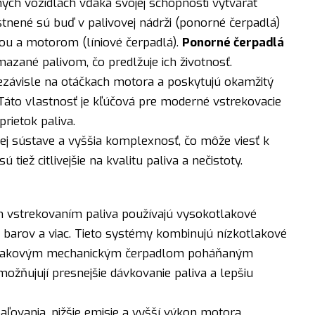
ých vozidlách vďaka svojej schopnosti vytvárať
stnené sú buď v palivovej nádrži (ponorné čerpadlá)
ou a motorom (líniové čerpadlá).
Ponorné čerpadlá
azané palivom, čo predlžuje ich životnosť.
ezávisle na otáčkach motora a poskytujú okamžitý
. Táto vlastnosť je kľúčová pre moderné vstrekovacie
rietok paliva.
kej sústave a vyššia komplexnosť, čo môže viesť k
tiež citlivejšie na kvalitu paliva a nečistoty.
m vstrekovaním paliva používajú vysokotlakové
 barov a viac. Tieto systémy kombinujú nízkotlakové
kotlakovým mechanickým čerpadlom poháňaným
ožňujují presnejšie dávkovanie paliva a lepšiu
aľovania, nižšie emisie a vyšší výkon motora.