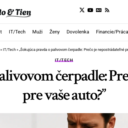
t
IT/Tech
Muži
Ženy
Dovolenka
Financie/Práca
»
IT/Tech
»
„Šokujúca pravda o palivovom čerpadle: Prečo je nepostrádateľné p
IT/TECH
alivovom čerpadle: Pre
pre vaše auto?”