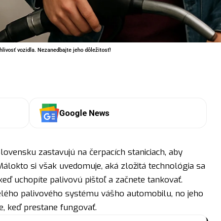
hlivosť vozidla. Nezanedbajte jeho dôležitosť!
Google News
lovensku zastavujú na čerpacích staniciach, aby
 Málokto si však uvedomuje, aká zložitá technológia sa
ď uchopíte palivovú pištoľ a začnete tankovať.
celého palivového systému vášho automobilu, no jeho
e, keď prestane fungovať.