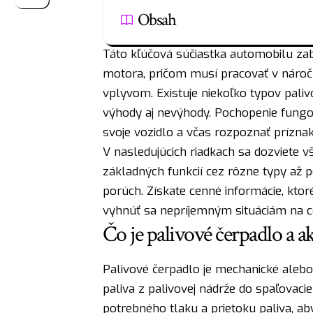
Obsah
Táto kľúčová súčiastka automobilu zab
motora, pričom musí pracovať v nár
vplyvom. Existuje niekoľko typov paliv
výhody aj nevýhody. Pochopenie fungov
svoje vozidlo a včas rozpoznať prízn
V nasledujúcich riadkach sa dozviete v
základných funkcií cez rôzne typy až po
porúch. Získate cenné informácie, kto
vyhnúť sa nepríjemným situáciám na c
Čo je palivové čerpadlo a a
Palivové čerpadlo je mechanické alebo 
paliva z palivovej nádrže do spaľovac
potrebného tlaku a prietoku paliva, 