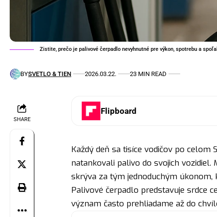
Zistite, prečo je palivové čerpadlo nevyhnutné pre výkon, spotrebu a spoľa
BY
SVETLO & TIEN
2026.03.22.
23 MIN READ
Flipboard
SHARE
Každý deň sa tisíce vodičov po celom S
natankovali palivo do svojich vozidiel.
skrýva za tým jednoduchým úkonom, ke
Palivové čerpadlo predstavuje srdce 
význam často prehliadame až do chvíl