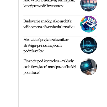
Ako vytvoriť efektívny biznis plán,
ktorý presvedčí investorov
Budovanie značky: Ako urobiť z
vášho mena dôveryhodnú značku
Ako získať prvých zákazníkov –
stratégie pre začínajúcich
podnikateľov
Financie pod kontrolou – základy
cash flow, ktoré musí poznať každý
podnikateľ