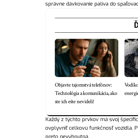
správne dávkovanie paliva do spaľova
Ď
Objavte tajomstvá telefónov:
Vodíko
Technológia a komunikácia, ako
energi
ste ich ešte nevideli!
Každý z týchto prvkov má svoj špecif
ovplyvniť celkovú funkčnosť vozidla. 
preto nevyhnutná.