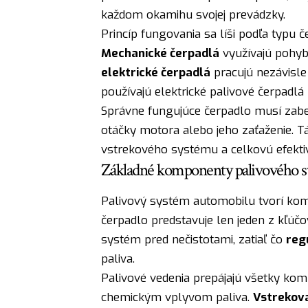
každom okamihu svojej prevádzky.
Princíp fungovania sa líši podľa typu 
Mechanické čerpadlá
využívajú pohyb 
elektrické čerpadlá
pracujú nezávisle
používajú elektrické palivové čerpadlá
Správne fungujúce čerpadlo musí zabe
otáčky motora alebo jeho zaťaženie. Tá
vstrekového systému a celkovú efektiv
Základné komponenty palivového 
Palivový systém automobilu tvorí ko
čerpadlo predstavuje len jeden z kľúčo
systém pred nečistotami, zatiaľ čo
reg
paliva.
Palivové vedenia prepájajú všetky ko
chemickým vplyvom paliva.
Vstrekova