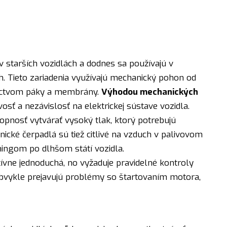
 starších vozidlách a dodnes sa používajú v
h. Tieto zariadenia využívajú mechanický pohon od
níctvom páky a membrány.
Výhodou mechanických
vosť a nezávislosť na elektrickej sústave vozidla.
pnosť vytvárať vysoký tlak, ktorý potrebujú
cké čerpadlá sú tiež citlivé na vzduch v palivovom
ngom po dlhšom státí vozidla.
tívne jednoduchá, no vyžaduje pravidelné kontroly
bvykle prejavujú problémy so štartovaním motora,