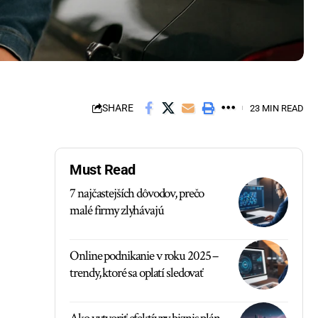
SHARE
23 MIN READ
Must Read
7 najčastejších dôvodov, prečo
malé firmy zlyhávajú
Online podnikanie v roku 2025 –
trendy, ktoré sa oplatí sledovať