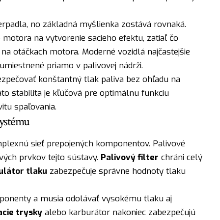
čerpadla, no základná myšlienka zostává rovnaká.
motora na vytvorenie sacieho efektu, zatiaľ čo
 na otáčkach motora. Moderné vozidlá najčastejšie
 umiestnené priamo v palivovej nádrži.
zpečovať konštantný tlak paliva bez ohľadu na
to stabilita je kľúčová pre optimálnu funkciu
itu spaľovania.
systému
mplexnú sieť prepojených komponentov. Palivové
vých prvkov tejto sústavy.
Palivový filter
chráni celý
ulátor tlaku
zabezpečuje správne hodnoty tlaku
mponenty a musia odolávať vysokému tlaku aj
cie trysky
alebo karburátor nakoniec zabezpečujú