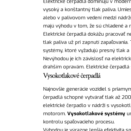
Elektrické čerpadlá dominujú v modern
vysoký a konštantný tlak paliva. Umie
alebo v palivovom vedení medzi nádrž
majú výhodu v tom, že sú chladené a m
Elektrické čerpadlá dokážu pracovať n
tlak paliva už pri zapnutí zapaľovania
systémy, ktoré vyžadujú presný tlak a p
Nevýhodou je ich závislosť na elektric
drahším opravám. Elektrické čerpadlá sú 
Vysokotlakové čerpadlá
Najnovšie generácie vozidiel s priamy
čerpadlá schopné vytvárať tlak až 200
elektrické čerpadlo v nádrži s vyso
motorom.
Vysokotlakové systémy
um
kontrolu spaľovacieho procesu.
Výhodou je výrazne lepšia efektivita sp