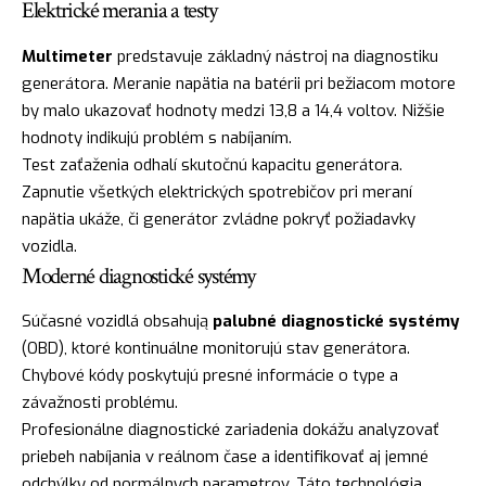
Elektrické merania a testy
Multimeter
predstavuje základný nástroj na diagnostiku
generátora. Meranie napätia na batérii pri bežiacom motore
by malo ukazovať hodnoty medzi 13,8 a 14,4 voltov. Nižšie
hodnoty indikujú problém s nabíjaním.
Test zaťaženia odhalí skutočnú kapacitu generátora.
Zapnutie všetkých elektrických spotrebičov pri meraní
napätia ukáže, či generátor zvládne pokryť požiadavky
vozidla.
Moderné diagnostické systémy
Súčasné vozidlá obsahują
palubné diagnostické systémy
(OBD), ktoré kontinuálne monitorujú stav generátora.
Chybové kódy poskytujú presné informácie o type a
závažnosti problému.
Profesionálne diagnostické zariadenia dokážu analyzovať
priebeh nabíjania v reálnom čase a identifikovať aj jemné
odchýlky od normálnych parametrov. Táto technológia