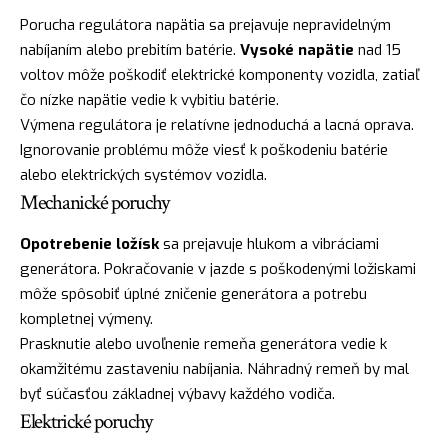
Porucha regulátora napätia sa prejavuje nepravidelným
nabíjaním alebo prebitím batérie.
Vysoké napätie
nad 15
voltov môže poškodiť elektrické komponenty vozidla, zatiaľ
čo nízke napätie vedie k vybitiu batérie.
Výmena regulátora je relatívne jednoduchá a lacná oprava.
Ignorovanie problému môže viesť k poškodeniu batérie
alebo elektrických systémov vozidla.
Mechanické poruchy
Opotrebenie ložísk
sa prejavuje hlukom a vibráciami
generátora. Pokračovanie v jazde s poškodenými ložiskami
môže spôsobiť úplné zničenie generátora a potrebu
kompletnej výmeny.
Prasknutie alebo uvoľnenie remeňa generátora vedie k
okamžitému zastaveniu nabíjania. Náhradný remeň by mal
byť súčasťou základnej výbavy každého vodiča.
Elektrické poruchy