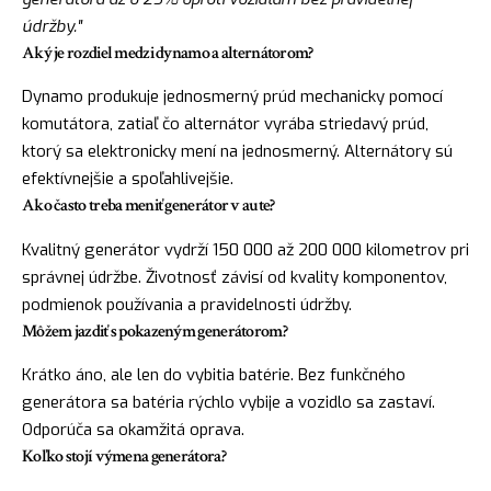
údržby."
Aký je rozdiel medzi dynamo a alternátorom?
Dynamo produkuje jednosmerný prúd mechanicky pomocí
komutátora, zatiaľ čo alternátor vyrába striedavý prúd,
ktorý sa elektronicky mení na jednosmerný. Alternátory sú
efektívnejšie a spoľahlivejšie.
Ako často treba meniť generátor v aute?
Kvalitný generátor vydrží 150 000 až 200 000 kilometrov pri
správnej údržbe. Životnosť závisí od kvality komponentov,
podmienok používania a pravidelnosti údržby.
Môžem jazdiť s pokazeným generátorom?
Krátko áno, ale len do vybitia batérie. Bez funkčného
generátora sa batéria rýchlo vybije a vozidlo sa zastaví.
Odporúča sa okamžitá oprava.
Koľko stojí výmena generátora?