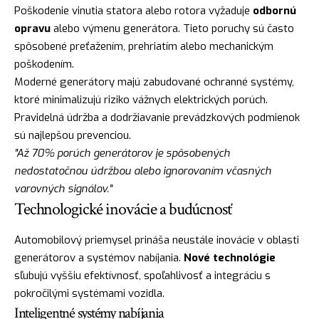
Poškodenie vinutia statora alebo rotora vyžaduje
odbornú
opravu
alebo výmenu generátora. Tieto poruchy sú často
spôsobené preťažením, prehriatím alebo mechanickým
poškodením.
Moderné generátory majú zabudované ochranné systémy,
ktoré minimalizujú riziko vážnych elektrických porúch.
Pravidelná údržba a dodržiavanie prevádzkových podmienok
sú najlepšou prevenciou.
"Až 70% porúch generátorov je spôsobených
nedostatočnou údržbou alebo ignorovaním včasných
varovných signálov."
Technologické inovácie a budúcnosť
Automobilový priemysel prináša neustále inovácie v oblasti
generátorov a systémov nabíjania.
Nové technológie
sľubujú vyššiu efektívnosť, spoľahlivosť a integráciu s
pokročilými systémami vozidla.
Inteligentné systémy nabíjania