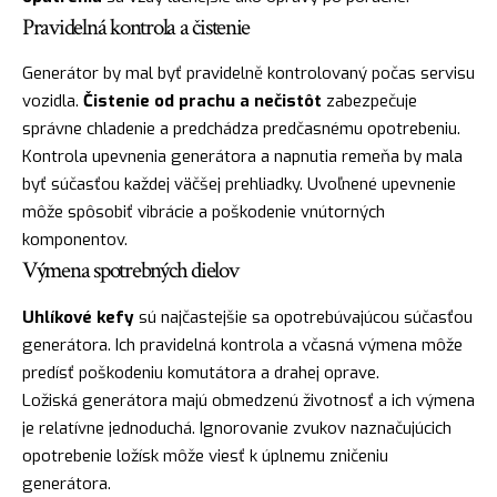
Pravidelná kontrola a čistenie
Generátor by mal byť pravidelně kontrolovaný počas servisu
vozidla.
Čistenie od prachu a nečistôt
zabezpečuje
správne chladenie a predchádza predčasnému opotrebeniu.
Kontrola upevnenia generátora a napnutia remeňa by mala
byť súčasťou každej väčšej prehliadky. Uvoľnené upevnenie
môže spôsobiť vibrácie a poškodenie vnútorných
komponentov.
Výmena spotrebných dielov
Uhlíkové kefy
sú najčastejšie sa opotrebúvajúcou súčasťou
generátora. Ich pravidelná kontrola a včasná výmena môže
predísť poškodeniu komutátora a drahej oprave.
Ložiská generátora majú obmedzenú životnosť a ich výmena
je relatívne jednoduchá. Ignorovanie zvukov naznačujúcich
opotrebenie ložísk môže viesť k úplnemu zničeniu
generátora.