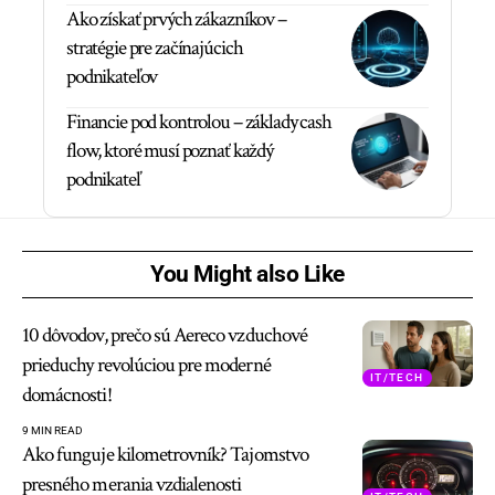
Ako získať prvých zákazníkov –
stratégie pre začínajúcich
podnikateľov
Financie pod kontrolou – základy cash
flow, ktoré musí poznať každý
podnikateľ
You Might also Like
10 dôvodov, prečo sú Aereco vzduchové
prieduchy revolúciou pre moderné
IT/TECH
domácnosti!
9 MIN READ
Ako funguje kilometrovník? Tajomstvo
presného merania vzdialenosti