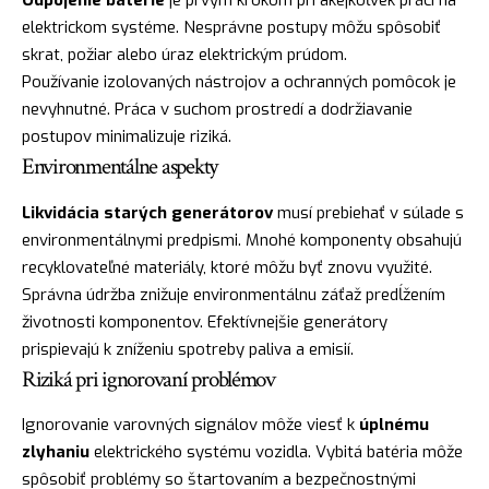
Odpojenie batérie
je prvým krokom pri akejkoľvek práci na
elektrickom systéme. Nesprávne postupy môžu spôsobiť
skrat, požiar alebo úraz elektrickým prúdom.
Používanie izolovaných nástrojov a ochranných pomôcok je
nevyhnutné. Práca v suchom prostredí a dodržiavanie
postupov minimalizuje riziká.
Environmentálne aspekty
Likvidácia starých generátorov
musí prebiehať v súlade s
environmentálnymi predpismi. Mnohé komponenty obsahujú
recyklovateľné materiály, ktoré môžu byť znovu využité.
Správna údržba znižuje environmentálnu záťaž predĺžením
životnosti komponentov. Efektívnejšie generátory
prispievajú k zníženiu spotreby paliva a emisií.
Riziká pri ignorovaní problémov
Ignorovanie varovných signálov môže viesť k
úplnému
zlyhaniu
elektrického systému vozidla. Vybitá batéria môže
spôsobiť problémy so štartovaním a bezpečnostnými