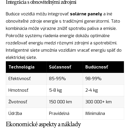
Integrácia s obnoviteľnými zdrojmi
Budúce vozidlá môžu integrovať
solárne panely
a iné
obnoviteľné zdroje energie s tradičnými generátormi. Táto
kombinácia môže výrazne znížiť spotrebu paliva a emisie.
Pokročilé systémy riadenia energie dokážu optimálne
rozdeľovať energiu medzi rôznymi zdrojmi a spotrebičmi.
Inteligentné siete umožnia vozidlám vracať energiu späť do
elektrickej siete.
Technológia
Súčasnosť
Budúcnosť
Efektívnosť
85-95%
98-99%
Hmotnosť
5-8 kg
2-4 kg
Životnosť
150 000 km
300 000+ km
Údržba
Pravidelná
Minimálna
Ekonomické aspekty a náklady