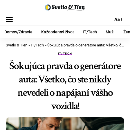
Aa
Domov/Zdravie
Každodenný život
IT/Tech
Muži
Že
Svetlo & Tien
»
IT/Tech
»
Šokujúca pravda o generátore auta: Všetko, čo ste nikdy nevedeli o napájaní vášho vozidla!
IT/TECH
Šokujúca pravda o generátore
auta: Všetko, čo ste nikdy
nevedeli o napájaní vášho
vozidla!