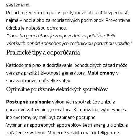
systémami.
Porucha generátora počas jazdy môže ohroziť bezpečnosť,
najmä v noci alebo za nepriaznivých podmienok. Preventívna
údržba je najlepšou ochranou.
"Porucha generátora je zodpovedná za približne 15%
všetkých nehôd spôsobených technickou poruchou vozidla."
Praktické tipy a odporúčania
Každodenná prax a dodržiavanie jednoduchých zásad môže
výrazne predĺžiť životnosť generátora.
Malé zmeny
v
správaní môžu mať veľký vplyv.
Optimálne používanie elektrických spotrebičov
Postupné zapínanie
výkonných spotrebičov znižuje
nárazové zaťaženie generátora. Klimatizácia, vyhrievanie a
iné systémy by mali byť zapínané postupne.
Vypínanie nepotrebných spotrebičov šetrí energiu a znižuje
zaťaženie systému. Moderné vozidlá majú inteligentné