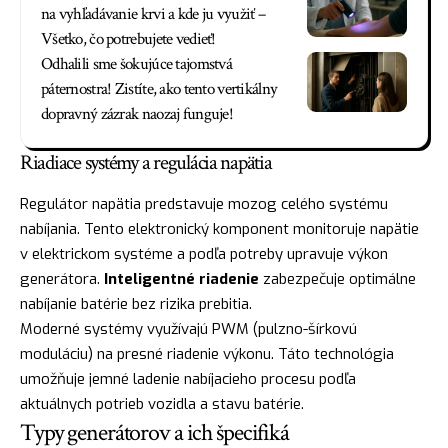
na vyhľadávanie krvi a kde ju využiť –
Všetko, čo potrebujete vedieť!
Odhalili sme šokujúce tajomstvá
páternostra! Zistíte, ako tento vertikálny
dopravný zázrak naozaj funguje!
Riadiace systémy a regulácia napätia
Regulátor napätia predstavuje mozog celého systému
nabíjania. Tento elektronický komponent monitoruje napätie
v elektrickom systéme a podľa potreby upravuje výkon
generátora.
Inteligentné riadenie
zabezpečuje optimálne
nabíjanie batérie bez rizika prebitia.
Moderné systémy využívajú PWM (pulzno-šírkovú
moduláciu) na presné riadenie výkonu. Táto technológia
umožňuje jemné ladenie nabíjacieho procesu podľa
aktuálnych potrieb vozidla a stavu batérie.
Typy generátorov a ich špecifiká