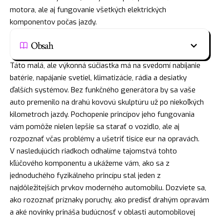
motora, ale aj fungovanie všetkých elektrických
komponentov počas jazdy.
Obsah
Táto malá, ale výkonná súčiastka má na svedomí nabíjanie
batérie, napájanie svetiel, klimatizácie, rádia a desiatky
ďalších systémov. Bez funkčného generátora by sa vaše
auto premenilo na drahú kovovú skulptúru už po niekoľkých
kilometroch jazdy. Pochopenie princípov jeho fungovania
vám pomôže nielen lepšie sa starať o vozidlo, ale aj
rozpoznať včas problémy a ušetriť tisíce eur na opravách.
V nasledujúcich riadkoch odhalíme tajomstvá tohto
kľúčového komponentu a ukážeme vám, ako sa z
jednoduchého fyzikálneho princípu stal jeden z
najdôležitejších prvkov moderného automobilu. Dozviete sa,
ako rozoznať príznaky poruchy, ako predísť drahým opravám
a aké novinky prináša budúcnosť v oblasti automobilovej