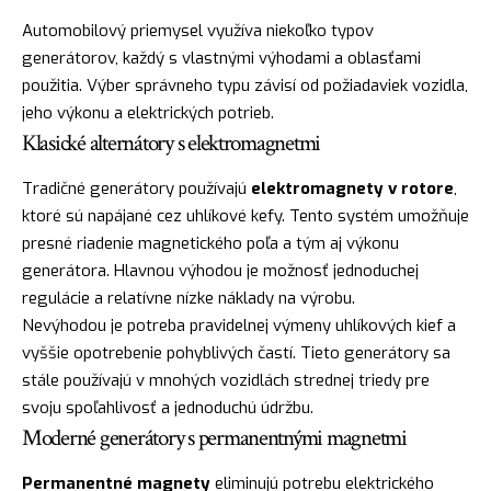
Automobilový priemysel využíva niekoľko typov
generátorov, každý s vlastnými výhodami a oblasťami
použitia. Výber správneho typu závisí od požiadaviek vozidla,
jeho výkonu a elektrických potrieb.
Klasické alternátory s elektromagnetmi
Tradičné generátory používajú
elektromagnety v rotore
,
ktoré sú napájané cez uhlíkové kefy. Tento systém umožňuje
presné riadenie magnetického poľa a tým aj výkonu
generátora. Hlavnou výhodou je možnosť jednoduchej
regulácie a relatívne nízke náklady na výrobu.
Nevýhodou je potreba pravidelnej výmeny uhlíkových kief a
vyššie opotrebenie pohyblivých častí. Tieto generátory sa
stále používajú v mnohých vozidlách strednej triedy pre
svoju spoľahlivosť a jednoduchú údržbu.
Moderné generátory s permanentnými magnetmi
Permanentné magnety
eliminujú potrebu elektrického