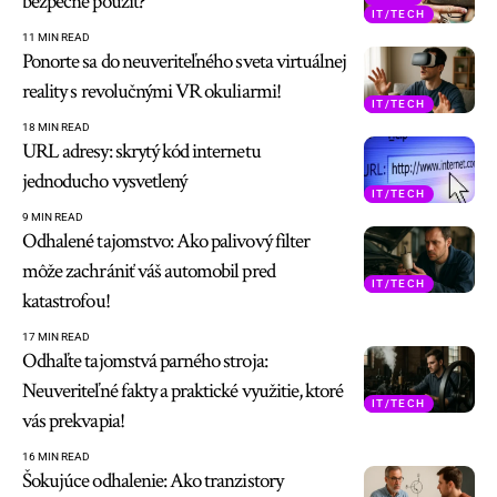
bezpečne použiť?
IT/TECH
11 MIN READ
Ponorte sa do neuveriteľného sveta virtuálnej
reality s revolučnými VR okuliarmi!
IT/TECH
18 MIN READ
URL adresy: skrytý kód internetu
jednoducho vysvetlený
IT/TECH
9 MIN READ
Odhalené tajomstvo: Ako palivový filter
môže zachrániť váš automobil pred
IT/TECH
katastrofou!
17 MIN READ
Odhaľte tajomstvá parného stroja:
Neuveriteľné fakty a praktické využitie, ktoré
IT/TECH
vás prekvapia!
16 MIN READ
Šokujúce odhalenie: Ako tranzistory