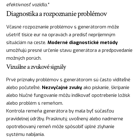
efektívnosť vozidla."
Diagnostika a rozpoznanie problémov
Včasné rozpoznanie problémov s generátorom môže
ušetriť tisíce eur na opravách a predísť nepríjemným
situáciám na ceste.
Moderné diagnostické metódy
umožňujú presné určenie stavu generátora a predpovedanie
možných porúch.
Vizuálne a zvukové signály
Prvé príznaky problémov s generátorom sú často viditeľné
alebo počuteľné.
Nezvyčajné zvuky
ako pískanie, škrípanie
alebo hlučné fungovanie môžu indikovať opotrebenie ložísk
alebo problém s remeňom.
Kontrola remeňa generátora by mala byť súčasťou
pravidelnej údržby. Prasknutý, uvoľnený alebo nadmerne
opotrebovaný remeň môže spôsobiť úplné zlyhanie
systému nabíjania.