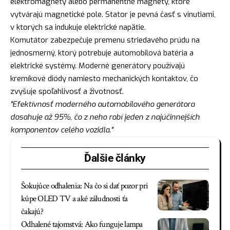
elektromagnety alebo permanentné magnety, ktoré
vytvárajú magnetické pole. Stator je pevná časť s vinutiami,
v ktorých sa indukuje elektrické napätie.
Komutátor zabezpečuje premenu striedavého prúdu na
jednosmerný, ktorý potrebuje automobilová batéria a
elektrické systémy. Moderné generátory používajú
kremíkové diódy namiesto mechanických kontaktov, čo
zvyšuje spoľahlivosť a životnosť.
"Efektívnosť moderného automobilového generátora
dosahuje až 95%, čo z neho robí jeden z najúčinnejších
komponentov celého vozidla."
Ďalšie články
Šokujúce odhalenia: Na čo si dať pozor pri
kúpe OLED TV a aké záludnosti ťa
čakajú?
Odhalené tajomstvá: Ako funguje lampa