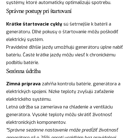
systémy, ktoré automaticky optimalizujú spotrebu.
Správne postupy pri štartovaní
Krátke štartovacie cykly
sú šetrnejšie k batérii a
generátoru. Dlhé pokusy o štartovanie môžu poškodiť
elektrický systém.
Pravidelné dlhšie jazdy umožňujú generátoru úplne nabiť
batériu. Časté krátke jazdy môžu viesť k chronickému
podbitiu batérie.
Sezónna údržba
Zimná príprava
zahŕňa kontrolu batérie, generátora a
elektrických spojení. Nízke teploty zvyšujú zaťaženie
elektrického systému.
Letná údržba sa zameriava na chladenie a ventiláciu
generátora. Vysoké teploty môžu skrátiť životnosť
elektronických komponentov.
"Správne sezónne nastavenie môže predĺžiť životnosť
generátora až o 25% oproti vozidlám bez pravidelnej