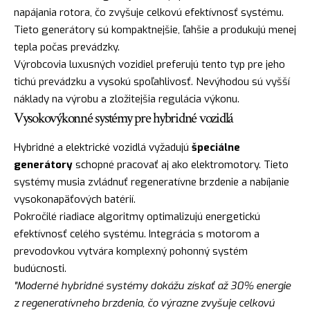
napájania rotora, čo zvyšuje celkovú efektívnosť systému.
Tieto generátory sú kompaktnejšie, ľahšie a produkujú menej
tepla počas prevádzky.
Výrobcovia luxusných vozidiel preferujú tento typ pre jeho
tichú prevádzku a vysokú spoľahlivosť. Nevýhodou sú vyšší
náklady na výrobu a zložitejšia regulácia výkonu.
Vysokovýkonné systémy pre hybridné vozidlá
Hybridné a elektrické vozidlá vyžadujú
špeciálne
generátory
schopné pracovať aj ako elektromotory. Tieto
systémy musia zvládnuť regeneratívne brzdenie a nabíjanie
vysokonapäťových batérií.
Pokročilé riadiace algoritmy optimalizujú energetickú
efektívnosť celého systému. Integrácia s motorom a
prevodovkou vytvára komplexný pohonný systém
budúcnosti.
"Moderné hybridné systémy dokážu získať až 30% energie
z regeneratívneho brzdenia, čo výrazne zvyšuje celkovú