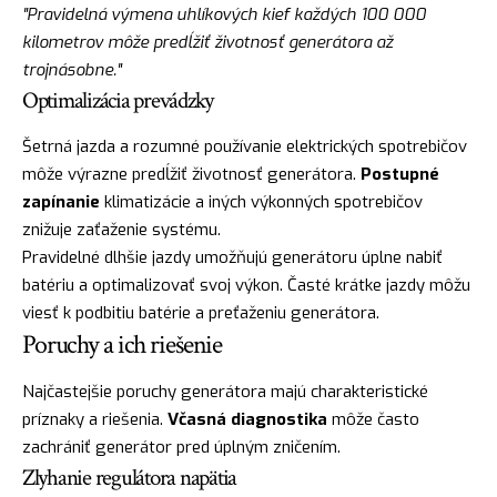
"Pravidelná výmena uhlíkových kief každých 100 000
kilometrov môže predĺžiť životnosť generátora až
trojnásobne."
Optimalizácia prevádzky
Šetrná jazda a rozumné používanie elektrických spotrebičov
môže výrazne predĺžiť životnosť generátora.
Postupné
zapínanie
klimatizácie a iných výkonných spotrebičov
znižuje zaťaženie systému.
Pravidelné dlhšie jazdy umožňujú generátoru úplne nabiť
batériu a optimalizovať svoj výkon. Časté krátke jazdy môžu
viesť k podbitiu batérie a preťaženiu generátora.
Poruchy a ich riešenie
Najčastejšie poruchy generátora majú charakteristické
príznaky a riešenia.
Včasná diagnostika
môže často
zachrániť generátor pred úplným zničením.
Zlyhanie regulátora napätia