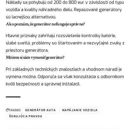
Náklady sa pohybujú od 200 do 800 eur v závislosti od typu
vozidla a kvality náhradného dielu. Repasované generátory
sú lacnejšou alternatívou.
Ako poznám, že generátor nefunguje správne?
Hlavné príznaky zahŕňajú rozsvietenie kontrolky batérie,
slabé svetlá, problémy so štartovaním a nezvyčajné zvuky z
priestoru generátora.
Môžem si sám vymeniť generátor?
Pri základných technických znalostiach a vhodnom náradí je
výmena možná. Odporúča sa však konzultácia s odborníkom
kvôli bezpečnosti a správnej inštalácii.
TAGGED:
GENERÁTOR AUTA
NAPÁJANIE VOZIDLA
ŠOKUJÚCA PRAVDA