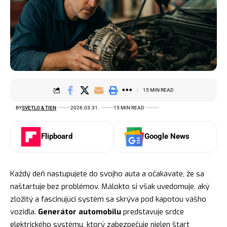
15 MIN READ
BY
SVETLO & TIEN
2026.03.31.
15 MIN READ
Flipboard
Google News
Každý deň nastupujete do svojho auta a očakávate, že sa
naštartuje bez problémov. Málokto si však uvedomuje, aký
zložitý a fascinujúci systém sa skrýva pod kapotou vášho
vozidla.
Generátor automobilu
predstavuje srdce
elektrického systému, ktorý zabezpečuje nielen štart