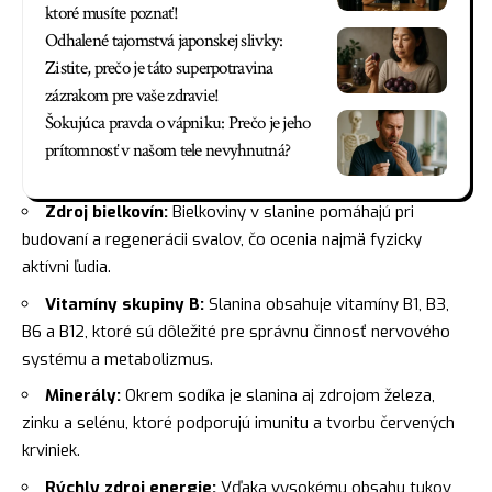
ktoré musíte poznať!
Odhalené tajomstvá japonskej slivky:
Zistite, prečo je táto superpotravina
zázrakom pre vaše zdravie!
Šokujúca pravda o vápniku: Prečo je jeho
prítomnosť v našom tele nevyhnutná?
Zdroj bielkovín:
Bielkoviny v slanine pomáhajú pri
budovaní a regenerácii svalov, čo ocenia najmä fyzicky
aktívni ľudia.
Vitamíny skupiny B:
Slanina obsahuje vitamíny B1, B3,
B6 a B12, ktoré sú dôležité pre správnu činnosť nervového
systému a metabolizmus.
Minerály:
Okrem sodíka je slanina aj zdrojom železa,
zinku a selénu, ktoré podporujú imunitu a tvorbu červených
krviniek.
Rýchly zdroj energie:
Vďaka vysokému obsahu tukov