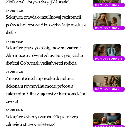
Žihľavové Listy vo Svojej Záhrade!
DOMOV/ZDRAVIE
15 MIN READ
Šokujúca pravda o inzulínovej rezistencii
počas tehotenstva: Ako ovplyvňuje matku a
DOMOV/ZDRAVIE
dieťa?
17 MIN READ
Šokujúce pravdy o röntgenovom žiarení:
Ako môže ovplyvniť zdravie a vývoj vášho
DOMOV/ZDRAVIE
dieťaťa! Čo by mali vedieť všetci rodičia!
21 MIN READ
7 neuveriteľných tipov, ako dosiahnuť
dokonalú rovnováhu medzi prácou a
DOMOV/ZDRAVIE
súkromím: Objav tajomstvo harmonického
života!
10 MIN READ
Šokujúce výhody tvarohu: Zlepšite svoje
zdravie a stravovanie teraz!