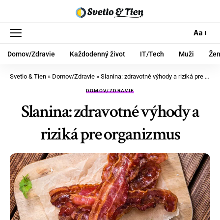
Aa
Domov/Zdravie
Každodenný život
IT/Tech
Muži
Že
Svetlo & Tien
»
Domov/Zdravie
»
Slanina: zdravotné výhody a riziká pre organizmus
DOMOV/ZDRAVIE
Slanina: zdravotné výhody a
riziká pre organizmus