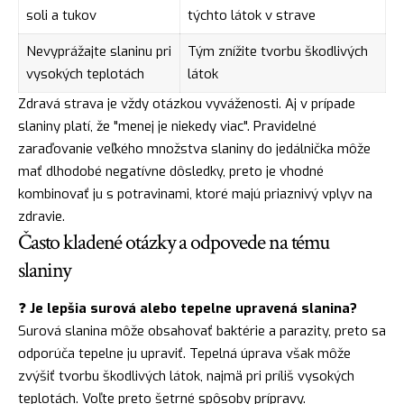
soli a tukov
týchto látok v strave
Nevyprážajte slaninu pri
Tým znížite tvorbu škodlivých
vysokých teplotách
látok
Zdravá strava je vždy otázkou vyváženosti. Aj v prípade
slaniny platí, že "menej je niekedy viac". Pravidelné
zaraďovanie veľkého množstva slaniny do jedálnička môže
mať dlhodobé negatívne dôsledky, preto je vhodné
kombinovať ju s potravinami, ktoré majú priaznivý vplyv na
zdravie.
Často kladené otázky a odpovede na tému
slaniny
❓
Je lepšia surová alebo tepelne upravená slanina?
Surová slanina môže obsahovať baktérie a parazity, preto sa
odporúča tepelne ju upraviť. Tepelná úprava však môže
zvýšiť tvorbu škodlivých látok, najmä pri príliš vysokých
teplotách. Voľte preto šetrné spôsoby prípravy.