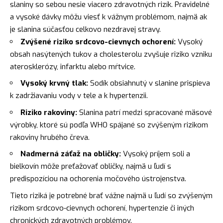
slaniny so sebou nesie viacero zdravotných rizík. Pravidelné
a vysoké dávky môžu viesť k vážnym problémom, najmä ak
je slanina súčasťou celkovo nezdravej stravy.
Zvýšené riziko srdcovo-cievnych ochorení:
Vysoký
obsah nasýtených tukov a cholesterolu zvyšuje riziko vzniku
aterosklerózy, infarktu alebo mŕtvice.
Vysoký krvný tlak:
Sodík obsiahnutý v slanine prispieva
k zadržiavaniu vody v tele a k hypertenzii.
Riziko rakoviny:
Slanina patrí medzi spracované mäsové
výrobky, ktoré sú podľa WHO spájané so zvýšeným rizikom
rakoviny hrubého čreva.
Nadmerná záťaž na obličky:
Vysoký príjem soli a
bielkovín môže preťažovať obličky, najmä u ľudí s
predispozíciou na ochorenia močového ústrojenstva.
Tieto riziká je potrebné brať vážne najmä u ľudí so zvýšeným
rizikom srdcovo-cievnych ochorení, hypertenzie či iných
chronických zdravotných problémov.