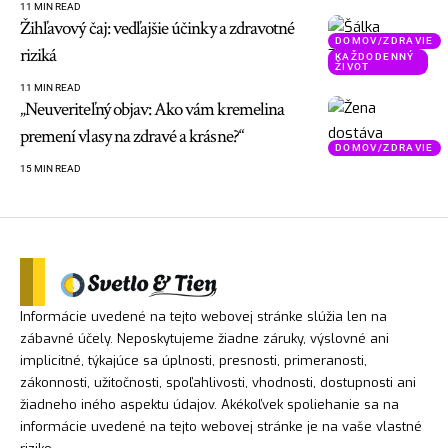
11 MIN READ
Žihľavový čaj: vedľajšie účinky a zdravotné
DOMOV/ZDRAVIE
riziká
KAŽDODENNÝ
ŽIVOT
11 MIN READ
„Neuveriteľný objav: Ako vám kremelina
premení vlasy na zdravé a krásne?“
DOMOV/ZDRAVIE
15 MIN READ
Informácie uvedené na tejto webovej stránke slúžia len na
zábavné účely. Neposkytujeme žiadne záruky, výslovné ani
implicitné, týkajúce sa úplnosti, presnosti, primeranosti,
zákonnosti, užitočnosti, spoľahlivosti, vhodnosti, dostupnosti ani
žiadneho iného aspektu údajov. Akékoľvek spoliehanie sa na
informácie uvedené na tejto webovej stránke je na vaše vlastné