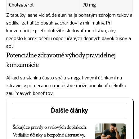
Cholesterol
70 mg
Z tabuľky jasne vidieť, že slanina je bohatým zdrojom tukov a
sodíka, zatiaľ čo obsah sacharidov je minimálny. Pri
konzumácii je preto dôležité sledovať množstvo, aby
nedošlo k prekročeniu odporúčaných denných dávok tukov a
soli.
Potenciálne zdravotné výhody pravidelnej
konzumácie
Aj keď sa slanina často spája s negatívnymi účinkami na
zdravie, v primeranom množstve môže ponúknuť niekoľko
zaujímavých benefitov:
Ďalšie články
Šokujúce pravdy o svalových doplnkoch:
Vedľajšie účinky a bezpečné alternatívy,