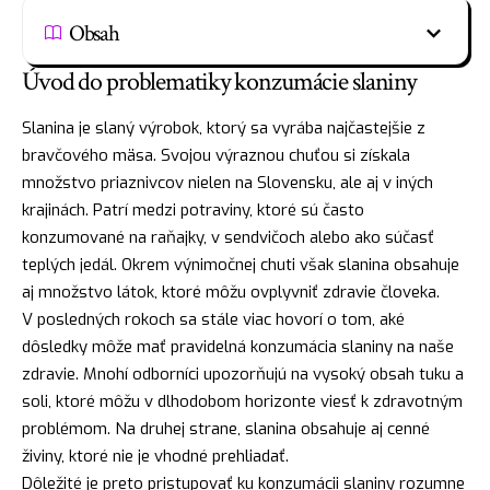
Obsah
Úvod do problematiky konzumácie slaniny
Slanina je slaný výrobok, ktorý sa vyrába najčastejšie z
bravčového mäsa. Svojou výraznou chuťou si získala
množstvo priaznivcov nielen na Slovensku, ale aj v iných
krajinách. Patrí medzi potraviny, ktoré sú často
konzumované na raňajky, v sendvičoch alebo ako súčasť
teplých jedál. Okrem výnimočnej chuti však slanina obsahuje
aj množstvo látok, ktoré môžu ovplyvniť zdravie človeka.
V posledných rokoch sa stále viac hovorí o tom, aké
dôsledky môže mať pravidelná konzumácia slaniny na naše
zdravie. Mnohí odborníci upozorňujú na vysoký obsah tuku a
soli, ktoré môžu v dlhodobom horizonte viesť k zdravotným
problémom. Na druhej strane, slanina obsahuje aj cenné
živiny, ktoré nie je vhodné prehliadať.
Dôležité je preto pristupovať ku konzumácii slaniny rozumne