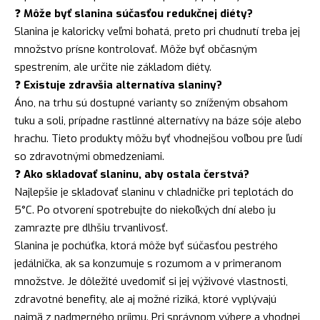
❓
Môže byť slanina súčasťou redukčnej diéty?
Slanina je kaloricky veľmi bohatá, preto pri chudnutí treba jej
množstvo prísne kontrolovať. Môže byť občasným
spestrením, ale určite nie základom diéty.
❓
Existuje zdravšia alternatíva slaniny?
Áno, na trhu sú dostupné varianty so zníženým obsahom
tuku a soli, prípadne rastlinné alternatívy na báze sóje alebo
hrachu. Tieto produkty môžu byť vhodnejšou voľbou pre ľudí
so zdravotnými obmedzeniami.
❓
Ako skladovať slaninu, aby ostala čerstvá?
Najlepšie je skladovať slaninu v chladničke pri teplotách do
5°C. Po otvorení spotrebujte do niekoľkých dní alebo ju
zamrazte pre dlhšiu trvanlivosť.
Slanina je pochúťka, ktorá môže byť súčasťou pestrého
jedálnička, ak sa konzumuje s rozumom a v primeranom
množstve. Je dôležité uvedomiť si jej výživové vlastnosti,
zdravotné benefity, ale aj možné riziká, ktoré vyplývajú
najmä z nadmerného príjmu. Pri správnom výbere a vhodnej