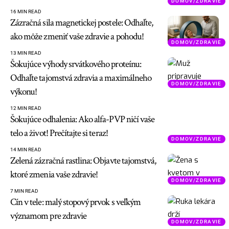
DOMOV/ZDRAVIE
16 MIN READ
Zázračná sila magnetickej postele: Odhaľte,
ako môže zmeniť vaše zdravie a pohodu!
DOMOV/ZDRAVIE
13 MIN READ
Šokujúce výhody srvátkového proteínu:
Odhaľte tajomstvá zdravia a maximálneho
DOMOV/ZDRAVIE
výkonu!
12 MIN READ
Šokujúce odhalenia: Ako alfa-PVP ničí vaše
telo a život! Prečítajte si teraz!
DOMOV/ZDRAVIE
14 MIN READ
Zelená zázračná rastlina: Objavte tajomstvá,
ktoré zmenia vaše zdravie!
DOMOV/ZDRAVIE
7 MIN READ
Cín v tele: malý stopový prvok s veľkým
významom pre zdravie
DOMOV/ZDRAVIE