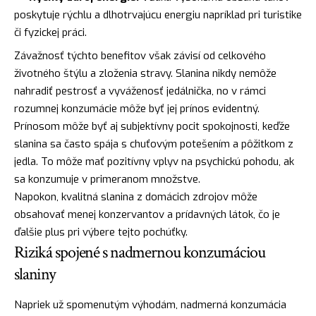
poskytuje rýchlu a dlhotrvajúcu energiu napríklad pri turistike
či fyzickej práci.
Závažnosť týchto benefitov však závisí od celkového
životného štýlu a zloženia stravy. Slanina nikdy nemôže
nahradiť pestrosť a vyváženosť jedálnička, no v rámci
rozumnej konzumácie môže byť jej prínos evidentný.
Prínosom môže byť aj subjektívny pocit spokojnosti, keďže
slanina sa často spája s chuťovým potešením a pôžitkom z
jedla. To môže mať pozitívny vplyv na psychickú pohodu, ak
sa konzumuje v primeranom množstve.
Napokon, kvalitná slanina z domácich zdrojov môže
obsahovať menej konzervantov a prídavných látok, čo je
ďalšie plus pri výbere tejto pochúťky.
Riziká spojené s nadmernou konzumáciou
slaniny
Napriek už spomenutým výhodám, nadmerná konzumácia