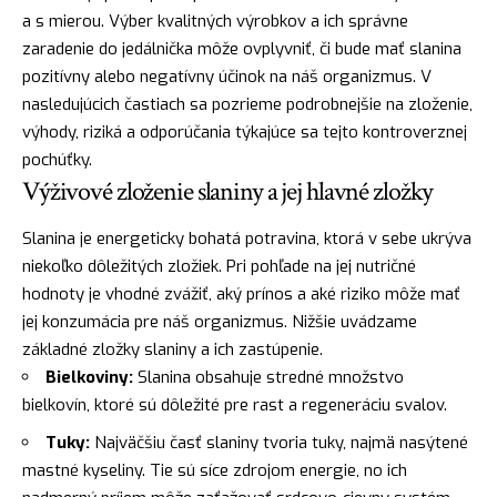
a s mierou. Výber kvalitných výrobkov a ich správne
zaradenie do jedálnička môže ovplyvniť, či bude mať slanina
pozitívny alebo negatívny účinok na náš organizmus. V
nasledujúcich častiach sa pozrieme podrobnejšie na zloženie,
výhody, riziká a odporúčania týkajúce sa tejto kontroverznej
pochúťky.
Výživové zloženie slaniny a jej hlavné zložky
Slanina je energeticky bohatá potravina, ktorá v sebe ukrýva
niekoľko dôležitých zložiek. Pri pohľade na jej nutričné
hodnoty je vhodné zvážiť, aký prínos a aké riziko môže mať
jej konzumácia pre náš organizmus. Nižšie uvádzame
základné zložky slaniny a ich zastúpenie.
Bielkoviny:
Slanina obsahuje stredné množstvo
bielkovín, ktoré sú dôležité pre rast a regeneráciu svalov.
Tuky:
Najväčšiu časť slaniny tvoria tuky, najmä nasýtené
mastné kyseliny. Tie sú síce zdrojom energie, no ich