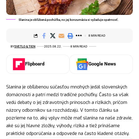
Slanina je obľúbená pochúťka, no jej konzumácia si vyžaduje opatrnosť.
8 MIN READ
BY
SVETLO & TIEN
2025.08.22.
8 MIN READ
Flipboard
Google News
Slanina je obľúbenou súčasťou mnohých jedál slovenských
domácností a patrí medzi tradičné pochúťky. Často sa však
vedú debaty o jej zdravotných prínosoch a rizikách, pričom
názory odborníkov sa rozchádzajú. V tomto článku sa
pozrieme na to, aký vplyv môže mať slanina na naše zdravie,
aké sú jej hlavné zložky, výhody, riziká a tiež prinášame
praktické odporúčania a odpovede na často kladené otázky.