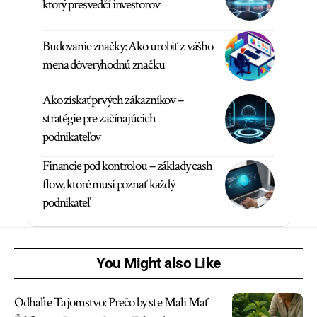
ktorý presvedčí investorov
Budovanie značky: Ako urobiť z vášho
mena dôveryhodnú značku
Ako získať prvých zákazníkov –
stratégie pre začínajúcich
podnikateľov
Financie pod kontrolou – základy cash
flow, ktoré musí poznať každý
podnikateľ
You Might also Like
Odhaľte Tajomstvo: Prečo by ste Mali Mať