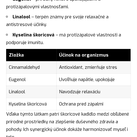
protizápalovými vlastnosťami.
Linalool
– terpén známy pre svoje relaxačné a
antistresové účinky.
Kyselina škoricová
– má protizápalové vlastnosti a
podporuje imunitu.
Zložka
Účinok na organizmus
Cinnamaldehyd
Antioxidant, zmierňuje stres
Eugenol
Uvoľňuje napätie, upokojuje
Linalool
Navodzuje relaxáciu
Kyselina škoricová
Ochrana pred zápalmi
Vďaka týmto látkam patrí škoricové kadidlo medzi obľúbené
prírodné prostriedky na zlepšenie duševného zdravia a
pohody. Ich synergický účinok dokáže harmonizovať myseľ i