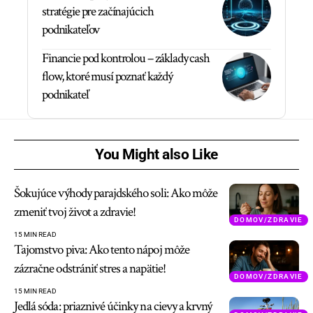
stratégie pre začínajúcich
podnikateľov
Financie pod kontrolou – základy cash
flow, ktoré musí poznať každý
podnikateľ
You Might also Like
Šokujúce výhody parajdského soli: Ako môže
zmeniť tvoj život a zdravie!
DOMOV/ZDRAVIE
15 MIN READ
Tajomstvo piva: Ako tento nápoj môže
zázračne odstrániť stres a napätie!
DOMOV/ZDRAVIE
15 MIN READ
Jedlá sóda: priaznivé účinky na cievy a krvný