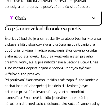
škoricové kadidlo na znižovanie stresu a zlepšovanie
pohody, ako ho správne používať a na čo si dať pozor.
Obsah
Čo je škoricové kadidlo a ako sa používa
Škoricové kadidlo je aromatická živica alebo tyčinka, ktorá sa
získava z kôry škoricovníka a je určená na spaľovanie pre
uvoľnenie jej vône. Tradícia používania škoricového kadidla
siaha až do staroveku, kedy sa využívalo nielen pre jeho
príjemnú vôňu, ale aj pre náboženské a liečebné účely. Dnes
si ho môžete dopriať najmä v podobe vonných tyčiniek,
kužeľov alebo práškov.
Pri používaní škoricového kadidla stačí zapáliť jeho koniec a
nechať ho tlieť v bezpečnej kadidelnici. Uvoľnený dym
príjemne prevoňá miestnosť a vytvorí harmonickú
atmosféru. Škoricové kadidlo je ideálne na relaxáciu po
náročnom dni, meditáciu či dokonca ako súčasť rannej rutiny