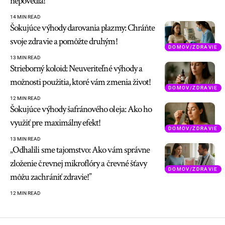
nepovedia!
14 MIN READ
Šokujúce výhody darovania plazmy: Chráňte
svoje zdravie a pomôžte druhým!
DOMOV/ZDRAVIE
13 MIN READ
Strieborný koloid: Neuveriteľné výhody a
možnosti použitia, ktoré vám zmenia život!
DOMOV/ZDRAVIE
12 MIN READ
Šokujúce výhody šafránového oleja: Ako ho
využiť pre maximálny efekt!
DOMOV/ZDRAVIE
13 MIN READ
„Odhalili sme tajomstvo: Ako vám správne
zloženie črevnej mikroflóry a črevné šťavy
DOMOV/ZDRAVIE
môžu zachrániť zdravie!”
12 MIN READ