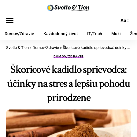
Aa
Domov/Zdravie
Každodenný život
IT/Tech
Muži
Že
Svetlo & Tien
»
Domov/Zdravie
»
Škoricové kadidlo sprievodca: účinky na stres a lepšiu pohodu prirodzene
DOMOV/ZDRAVIE
Škoricové kadidlo sprievodca:
účinky na stres a lepšiu pohodu
prirodzene