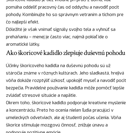
pomáha oddeliť pracovný čas od oddychu a navodiť pocit
pohody. Kombinujte ho so správnym vetraním a tichom pre
čo najlepší efekt.
Dôležité je však vnímať signály svojho tela a vyhnúť sa
preháňaniu – menej je často viac, najmä pokiaľ ide o
aromatické látky.
Ako škoricové kadidlo zlepšuje duševnú pohodu
Účinky škoricového kadidla na duševnú pohodu sú už
stáročia známe v rôznych kultúrach. Jeho sladkastá, hrejivá
vôňa dokáže rozptýliť úzkosť, upokojiť myseľ a navodiť pocit
bezpečia. Pravidelné používanie kadidla môže pomôcť lepšie
zvládať stresové situácie a napätie.
Okrem toho, škoricové kadidlo podporuje kreatívne myslenie
a koncentráciu. Preto ho ocenia nielen ľudia pracujúci v
umeleckých odvetviach, ale aj študenti počas učenia. Vôňa
škorice stimuluje mozgovú činnosť, znižuje únavu a
podporuje pozitívne emócie.