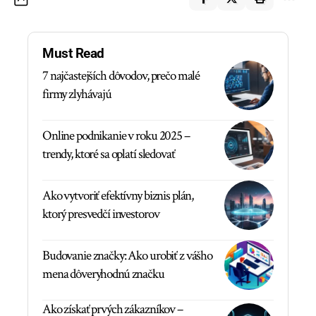
Must Read
7 najčastejších dôvodov, prečo malé
firmy zlyhávajú
Online podnikanie v roku 2025 –
trendy, ktoré sa oplatí sledovať
Ako vytvoriť efektívny biznis plán,
ktorý presvedčí investorov
Budovanie značky: Ako urobiť z vášho
mena dôveryhodnú značku
Ako získať prvých zákazníkov –