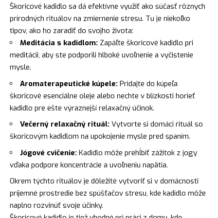
Škoricové kadidlo sa dá efektívne využiť ako súčasť rôznych
prírodných rituálov na zmiernenie stresu. Tu je niekoľko
tipov, ako ho zaradiť do svojho života:
Meditácia s kadidlom:
Zapáľte škoricové kadidlo pri
meditácii, aby ste podporili hlboké uvoľnenie a vyčistenie
mysle.
Aromaterapeutické kúpele:
Pridajte do kúpeľa
škoricové esenciálne oleje alebo nechte v blízkosti horieť
kadidlo pre ešte výraznejší relaxačný účinok.
Večerný relaxačný rituál:
Vytvorte si domáci rituál so
škoricovým kadidlom na upokojenie mysle pred spaním.
Jógové cvičenie:
Kadidlo môže prehĺbiť zážitok z jogy
vďaka podpore koncentrácie a uvoľneniu napätia.
Okrem týchto rituálov je dôležité vytvoriť si v domácnosti
príjemné prostredie bez spúšťačov stresu, kde kadidlo môže
naplno rozvinúť svoje účinky.
Škoricové kadidlo je tiež vhodné pri práci z domu, kde