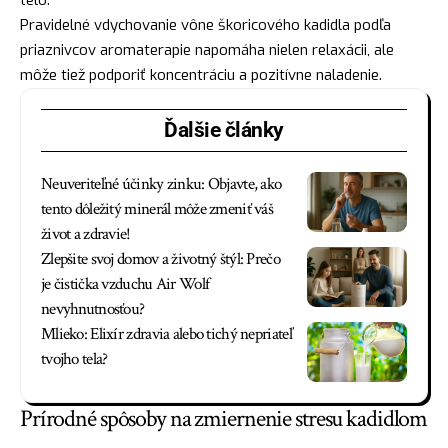
telo.
Pravidelné vdychovanie vône škoricového kadidla podľa
priaznivcov aromaterapie napomáha nielen relaxácii, ale
môže tiež podporiť koncentráciu a pozitívne naladenie.
Ďalšie články
Neuveriteľné účinky zinku: Objavte, ako
tento dôležitý minerál môže zmeniť váš
život a zdravie!
Zlepšite svoj domov a životný štýl: Prečo
je čistička vzduchu Air Wolf
nevyhnutnosťou?
Mlieko: Elixír zdravia alebo tichý nepriateľ
tvojho tela?
Prírodné spôsoby na zmiernenie stresu kadidlom