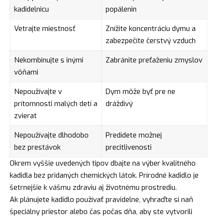
kadidelnicu
popálenin
Vetrajte miestnosť
Znížite koncentráciu dymu a
zabezpečíte čerstvý vzduch
Nekombinujte s inými
Zabránite preťaženiu zmyslov
vôňami
Nepoužívajte v
Dym môže byť pre ne
prítomnosti malých detí a
dráždivý
zvierat
Nepoužívajte dlhodobo
Predídete možnej
bez prestávok
precitlivenosti
Okrem vyššie uvedených tipov dbajte na výber kvalitného
kadidla bez pridaných chemických látok. Prírodné kadidlo je
šetrnejšie k vášmu zdraviu aj životnému prostrediu.
Ak plánujete kadidlo používať pravidelne, vyhraďte si naň
špeciálny priestor alebo čas počas dňa, aby ste vytvorili