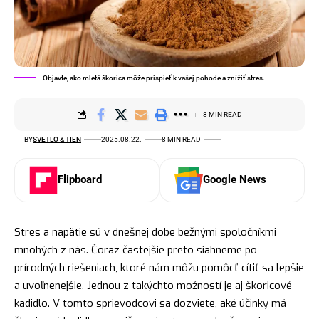
Objavte, ako mletá škorica môže prispieť k vašej pohode a znížiť stres.
8 MIN READ
BY
SVETLO & TIEN
2025.08.22.
8 MIN READ
Flipboard
Google News
Stres a napätie sú v dnešnej dobe bežnými spoločníkmi
mnohých z nás. Čoraz častejšie preto siahneme po
prírodných riešeniach, ktoré nám môžu pomôcť cítiť sa lepšie
a uvoľnenejšie. Jednou z takýchto možností je aj škoricové
kadidlo. V tomto sprievodcovi sa dozviete, aké účinky má