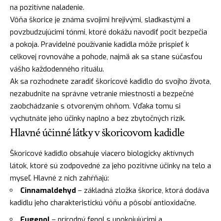
na pozitívne naladenie.
Vôňa škorice je známa svojimi hrejivými, sladkastými a
povzbudzujúcimi tónmi, ktoré dokážu navodiť pocit bezpečia
a pokoja. Pravidelné používanie kadidla môže prispieť k
celkovej rovnováhe a pohode, najmä ak sa stane súčasťou
vášho každodenného rituálu.
Ak sa rozhodnete zaradiť škoricové kadidlo do svojho života,
nezabudnite na správne vetranie miestnosti a bezpečné
zaobchádzanie s otvoreným ohňom. Vďaka tomu si
vychutnáte jeho účinky naplno a bez zbytočných rizík.
Hlavné účinné látky v škoricovom kadidle
Škoricové kadidlo obsahuje viacero biologicky aktívnych
látok, ktoré sú zodpovedné za jeho pozitívne účinky na telo a
myseľ. Hlavné z nich zahŕňajú:
Cinnamaldehyd
– základná zložka škorice, ktorá dodáva
kadidlu jeho charakteristickú vôňu a pôsobí antioxidačne.
Eugenol
– prírodný fenol s upokojujúcimi a