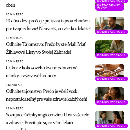
DOMOV/ZDRAVIE
obeh
KAŽDODENNÝ
ŽIVOT
10 MIN READ
10 dôvodov, prečo je puliszka tajnou zbraňou
pre tvoje zdravie! Neuveríš, čo všetko dokáže!
DOMOV/ZDRAVIE
12 MIN READ
Odhaľte Tajomstvo: Prečo by ste Mali Mať
Žihľavové Listy vo Svojej Záhrade!
DOMOV/ZDRAVIE
15 MIN READ
Cukor z kokosového kvetu: zdravotné
účinky a výživové hodnoty
DOMOV/ZDRAVIE
8 MIN READ
Odhalte tajomstvo: Prečo je včelí vosk
nepostrádateľný pre vaše zdravie každý deň!
DOMOV/ZDRAVIE
19 MIN READ
Šokujúce účinky angiotenzínu II na vaše telo
a zdravie: Prečítajte si, čo vám lekári
DOMOV/ZDRAVIE