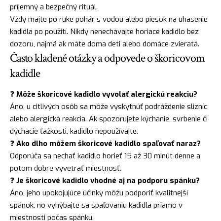
príjemný a bezpečný rituál.
Vždy majte po ruke pohár s vodou alebo piesok na uhasenie
kadidla po použití. Nikdy nenechávajte horiace kadidlo bez
dozoru, najmä ak máte doma deti alebo domáce zvieratá.
Často kladené otázky a odpovede o škoricovom
kadidle
❓
Môže škoricové kadidlo vyvolať alergickú reakciu?
Áno, u citlivých osôb sa môže vyskytnúť podráždenie slizníc
alebo alergická reakcia. Ak spozorujete kýchanie, svrbenie či
dýchacie ťažkosti, kadidlo nepoužívajte.
❓
Ako dlho môžem škoricové kadidlo spaľovať naraz?
Odporúča sa nechať kadidlo horieť 15 až 30 minút denne a
potom dobre vyvetrať miestnosť.
❓
Je škoricové kadidlo vhodné aj na podporu spánku?
Áno, jeho upokojujúce účinky môžu podporiť kvalitnejší
spánok, no vyhýbajte sa spaľovaniu kadidla priamo v
miestnosti počas spánku.