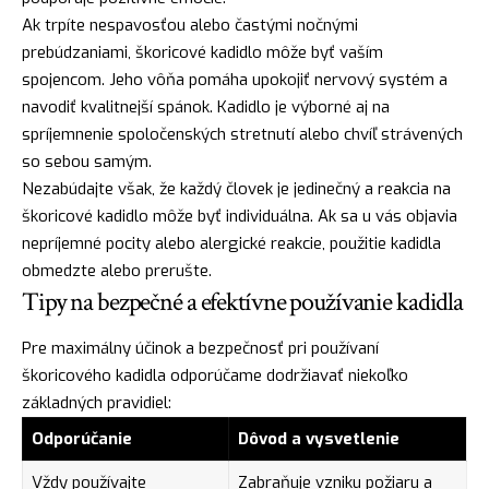
Ak trpíte nespavosťou alebo častými nočnými
prebúdzaniami, škoricové kadidlo môže byť vaším
spojencom. Jeho vôňa pomáha upokojiť nervový systém a
navodiť kvalitnejší spánok. Kadidlo je výborné aj na
spríjemnenie spoločenských stretnutí alebo chvíľ strávených
so sebou samým.
Nezabúdajte však, že každý človek je jedinečný a reakcia na
škoricové kadidlo môže byť individuálna. Ak sa u vás objavia
nepríjemné pocity alebo alergické reakcie, použitie kadidla
obmedzte alebo prerušte.
Tipy na bezpečné a efektívne používanie kadidla
Pre maximálny účinok a bezpečnosť pri používaní
škoricového kadidla odporúčame dodržiavať niekoľko
základných pravidiel:
Odporúčanie
Dôvod a vysvetlenie
Vždy používajte
Zabraňuje vzniku požiaru a