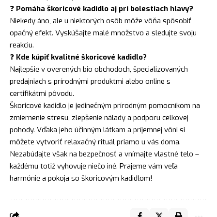
❓
Pomáha škoricové kadidlo aj pri bolestiach hlavy?
Niekedy áno, ale u niektorých osôb môže vôňa spôsobiť
opačný efekt. Vyskúšajte malé množstvo a sledujte svoju
reakciu.
❓
Kde kúpiť kvalitné škoricové kadidlo?
Najlepšie v overených bio obchodoch, špecializovaných
predajniach s prírodnými produktmi alebo online s
certifikátmi pôvodu.
Škoricové kadidlo je jedinečným prírodným pomocníkom na
zmiernenie stresu, zlepšenie nálady a podporu celkovej
pohody. Vďaka jeho účinným látkam a príjemnej vôni si
môžete vytvoriť relaxačný rituál priamo u vás doma.
Nezabúdajte však na bezpečnosť a vnímajte vlastné telo –
každému totiž vyhovuje niečo iné. Prajeme vám veľa
harmónie a pokoja so škoricovým kadidlom!