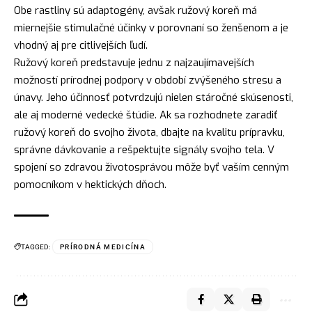
Obe rastliny sú adaptogény, avšak ružový koreň má
miernejšie stimulačné účinky v porovnaní so ženšenom a je
vhodný aj pre citlivejších ľudí.
Ružový koreň predstavuje jednu z najzaujímavejších
možností prírodnej podpory v období zvýšeného stresu a
únavy. Jeho účinnosť potvrdzujú nielen stáročné skúsenosti,
ale aj moderné vedecké štúdie. Ak sa rozhodnete zaradiť
ružový koreň do svojho života, dbajte na kvalitu prípravku,
správne dávkovanie a rešpektujte signály svojho tela. V
spojení so zdravou životosprávou môže byť vaším cenným
pomocníkom v hektických dňoch.
TAGGED:
PRÍRODNÁ MEDICÍNA