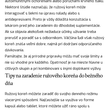
autoimunitnými ochoreniami alebo poruchami krvného tlaku.
Niektoré štúdie naznačujú, že ružový koreň môže
interagovať s liekmi na úpravu nálady alebo s
antidepresívami. Preto je vždy dôležitá konzultácia s
lekárom pred jeho zaradením do dlhodobej suplementácie.
Ak sa objavia akékoľvek nežiaduce účinky, užívanie treba
prerušiť a poradiť sa s odborníkom. Väčšina ľudí však ružový
koreň znáša veľmi dobre, najmä pri dodržaní odporúčaného
dávkovania.
Pamätajte, že aj prírodné prípravky môžu mať svoje limity a
nie sú vhodné pre každého. Opatrnosť je na mieste hlavne u
citlivých skupín a pri kombinovaní s inými doplnkami výživy.
Tipy na zaradenie ružového koreňa do bežného
dňa
Ružový koreň môžete zaradiť do svojho denného režimu
viacerými spôsobmi. Najčastejšie sa využíva vo forme
kapsúl alebo tabliet, ktoré môžete užiť ráno spolu s