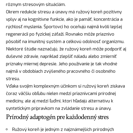
rôznym stresovým situáciám.
Okrem redukcie stresu a únavy má ružový koreň pozitívny
vplyv aj na kognitívne funkcie, ako je pamäť, koncentrácia a
rýchlosť myslenia. Športovci ho oceňujú najmä kvôli lepšej
regenerácii po fyzickej záťaži. Rovnako môže priaznivo
pôsobiť na imunitný systém a celkovú odolnosť organizmu.
Niektoré štúdie naznačujú, že ružový koreň môže podporiť aj
duševné zdravie, napríklad zlepšiť náladu alebo zmierniť
príznaky miernej depresie. Jeho používanie je tak vhodné
najmä v obdobiach zvýšeného pracovného či osobného
stresu.
Vďaka svojim komplexným účinkom si ružový koreň získava
čoraz väčšiu obľubu nielen medzi priaznivcami prírodnej
medicíny, ale aj medzi ľuďmi, ktorí hľadajú alternatívu k
syntetickým prípravkom na zvládanie stresu a únavy.
Prírodný adaptogén pre každodenný stres
Ružový koreň je jedným z najznámejších prírodných