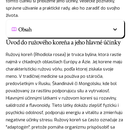
tomto článku si priblížime jeho účinky, vedecké poznatky,
správne užívanie a praktické rady, ako ho zaradiť do svojho
života.
Obsah
Úvod do ružového koreňa a jeho hlavné účinky
Ružový koreň (Rhodiola rosea) je trváca bylina, ktorá rastie
najmä v chladných oblastiach Európy a Ázie. Jej korene majú
charakteristickú ružovú vôňu, podľa ktorej získala svoje
meno. V tradičnej medicíne sa používa po stáročia,
predovšetkým v Rusku, Škandinávii či Mongolsku, kde bol
považovaný za rastlinu podporujúcu silu a vytrvalosť.
Hlavnými účinnými látkami v ružovom koreni sú rozaviny,
salidrozid a flavonoidy. Tieto látky dokážu zlepšiť fyzickú i
psychickú odolnosť, podporujú energiu a vitalitu a zmierňujú
negatívne účinky stresu. Ružový koreň sa často označuje za
"adaptogén", pretože pomáha organizmu prispôsobiť sa