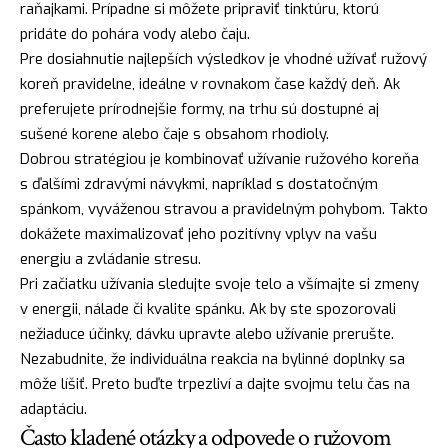
raňajkami. Prípadne si môžete pripraviť tinktúru, ktorú
pridáte do pohára vody alebo čaju.
Pre dosiahnutie najlepších výsledkov je vhodné užívať ružový
koreň pravidelne, ideálne v rovnakom čase každý deň. Ak
preferujete prírodnejšie formy, na trhu sú dostupné aj
sušené korene alebo čaje s obsahom rhodioly.
Dobrou stratégiou je kombinovať užívanie ružového koreňa
s ďalšími zdravými návykmi, napríklad s dostatočným
spánkom, vyváženou stravou a pravidelným pohybom. Takto
dokážete maximalizovať jeho pozitívny vplyv na vašu
energiu a zvládanie stresu.
Pri začiatku užívania sledujte svoje telo a všímajte si zmeny
v energii, nálade či kvalite spánku. Ak by ste spozorovali
nežiaduce účinky, dávku upravte alebo užívanie prerušte.
Nezabudnite, že individuálna reakcia na bylinné doplnky sa
môže líšiť. Preto buďte trpezliví a dajte svojmu telu čas na
adaptáciu.
Často kladené otázky a odpovede o ružovom