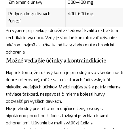
Zmiernenie únavy
300–400 mg
Podpora kognitívnych
400–600 mg
funkcií
Pri výbere prípravku je dôležité sledovať kvalitu extraktu a
certifikácie výrobcu. Vždy je vhodné konzultovať užívanie s
lekárom, najmä ak užívate iné lieky alebo máte chronické
ochorenia.
Možné vedľajšie účinky a kontraindikácie
Napriek tomu, že ružový koreň je prírodný a vo všeobecnosti
dobre tolerovaný, môže sa u niektorých ľudí vyskytnúť
niekoľko vedľajších účinkov. Medzi najčastejšie patria mierne
tráviace ťažkosti, nespavosť či mierne bolesti hlavy,
obzvlášť pri vyšších dávkach.
Nie je vhodný pre tehotné a dojčiace ženy, osoby s
bipolárnou poruchou či ľudí s ťažkými psychiatrickými
ochoreniami. Užívanie by mali zvážiť aj ľudia s