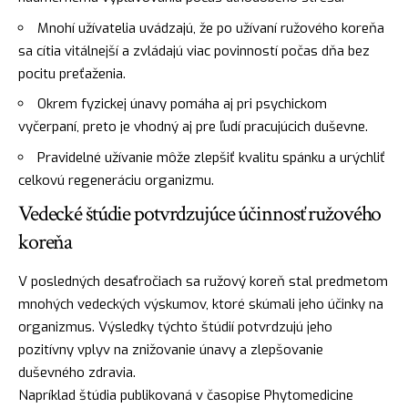
Mnohí užívatelia uvádzajú, že po užívaní ružového koreňa
sa cítia vitálnejší a zvládajú viac povinností počas dňa bez
pocitu preťaženia.
Okrem fyzickej únavy pomáha aj pri psychickom
vyčerpaní, preto je vhodný aj pre ľudí pracujúcich duševne.
Pravidelné užívanie môže zlepšiť kvalitu spánku a urýchliť
celkovú regeneráciu organizmu.
Vedecké štúdie potvrdzujúce účinnosť ružového
koreňa
V posledných desaťročiach sa ružový koreň stal predmetom
mnohých vedeckých výskumov, ktoré skúmali jeho účinky na
organizmus. Výsledky týchto štúdií potvrdzujú jeho
pozitívny vplyv na znižovanie únavy a zlepšovanie
duševného zdravia.
Napríklad štúdia publikovaná v časopise Phytomedicine