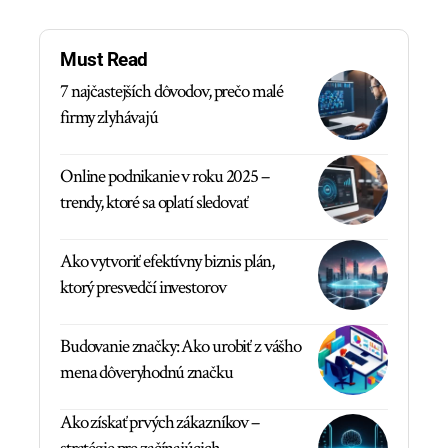
Must Read
7 najčastejších dôvodov, prečo malé
firmy zlyhávajú
Online podnikanie v roku 2025 –
trendy, ktoré sa oplatí sledovať
Ako vytvoriť efektívny biznis plán,
ktorý presvedčí investorov
Budovanie značky: Ako urobiť z vášho
mena dôveryhodnú značku
Ako získať prvých zákazníkov –