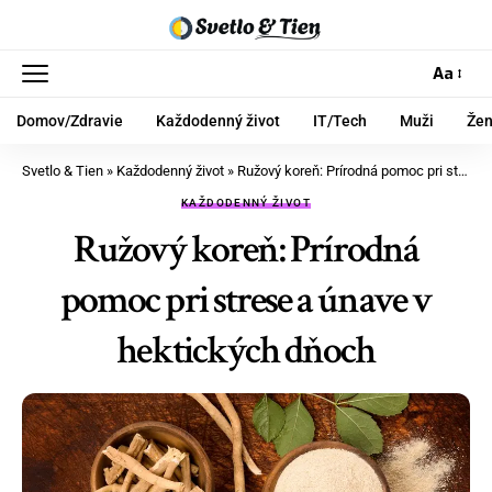
Aa
Domov/Zdravie
Každodenný život
IT/Tech
Muži
Že
Svetlo & Tien
»
Každodenný život
»
Ružový koreň: Prírodná pomoc pri strese a únave v hektických dňoch
KAŽDODENNÝ ŽIVOT
Ružový koreň: Prírodná
pomoc pri strese a únave v
hektických dňoch