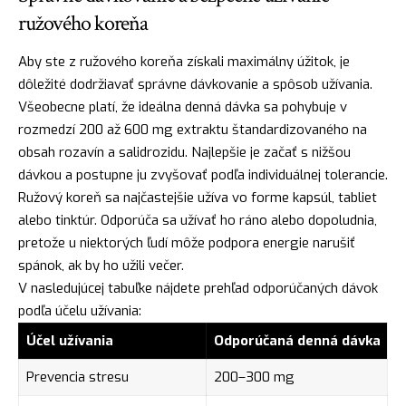
ružového koreňa
Aby ste z ružového koreňa získali maximálny úžitok, je
dôležité dodržiavať správne dávkovanie a spôsob užívania.
Všeobecne platí, že ideálna denná dávka sa pohybuje v
rozmedzí 200 až 600 mg extraktu štandardizovaného na
obsah rozavín a salidrozidu. Najlepšie je začať s nižšou
dávkou a postupne ju zvyšovať podľa individuálnej tolerancie.
Ružový koreň sa najčastejšie užíva vo forme kapsúl, tabliet
alebo tinktúr. Odporúča sa užívať ho ráno alebo dopoludnia,
pretože u niektorých ľudí môže podpora energie narušiť
spánok, ak by ho užili večer.
V nasledujúcej tabuľke nájdete prehľad odporúčaných dávok
podľa účelu užívania:
Účel užívania
Odporúčaná denná dávka
Prevencia stresu
200–300 mg