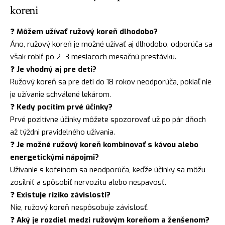
koreni
❓
Môžem užívať ružový koreň dlhodobo?
Áno, ružový koreň je možné užívať aj dlhodobo, odporúča sa
však robiť po 2–3 mesiacoch mesačnú prestávku.
❓
Je vhodný aj pre deti?
Ružový koreň sa pre deti do 18 rokov neodporúča, pokiaľ nie
je užívanie schválené lekárom.
❓
Kedy pocítim prvé účinky?
Prvé pozitívne účinky môžete spozorovať už po pár dňoch
až týždni pravidelného užívania.
❓
Je možné ružový koreň kombinovať s kávou alebo
energetickými nápojmi?
Užívanie s kofeínom sa neodporúča, keďže účinky sa môžu
zosilniť a spôsobiť nervozitu alebo nespavosť.
❓
Existuje riziko závislosti?
Nie, ružový koreň nespôsobuje závislosť.
❓
Aký je rozdiel medzi ružovým koreňom a ženšenom?