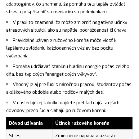
adaptogénov, čo znamená, že pomáha telu lepšie zvládať
stres a prispôsobiť sa meniacim sa podmienkam.
V praxi to znamená, že môže zmierniť negatívne účinky
stresových situácií, ako sú napätie, podráždenosť či únava.
Pravidelné užívanie ružového koreňa môže viesť k
lepšiemu zvládaniu každodenných výziev bez pocitu
vyčerpania.
Pomáha udržiavať stabilnú hladinu energie počas celého
dňa, bez typických "energetických výkyvov".
Vhodný je aj pre ľudí s náročnou prácou, študentov počas
skúškového obdobia alebo rodičov malých detí.
V nasledujúcej tabuľke nájdete prehľad najčastejších
dôvodov, prečo ľudia siahajú po ružovom koreni:
Dôvod užívania
Účinok ružového koreňa
Stres
Zmiernenie napätia a úzkosti