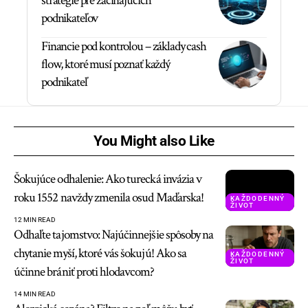
stratégie pre začínajúcich
podnikateľov
Financie pod kontrolou – základy cash
flow, ktoré musí poznať každý
podnikateľ
You Might also Like
Šokujúce odhalenie: Ako turecká invázia v
roku 1552 navždy zmenila osud Maďarska!
KAŽDODENNÝ
ŽIVOT
12 MIN READ
Odhaľte tajomstvo: Najúčinnejšie spôsoby na
chytanie myší, ktoré vás šokujú! Ako sa
KAŽDODENNÝ
ŽIVOT
účinne brániť proti hlodavcom?
14 MIN READ