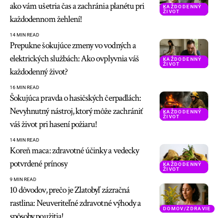
ako vám ušetria čas a zachránia planétu pri
KAŽDODENNÝ
ŽIVOT
každodennom žehlení!
14 MIN READ
Prepukne šokujúce zmeny vo vodných a
elektrických službách: Ako ovplyvnia váš
KAŽDODENNÝ
ŽIVOT
každodenný život?
16 MIN READ
Šokujúca pravda o hasičských čerpadlách:
Nevyhnutný nástroj, ktorý môže zachrániť
KAŽDODENNÝ
ŽIVOT
váš život pri hasení požiaru!
14 MIN READ
Koreň maca: zdravotné účinky a vedecky
potvrdené prínosy
KAŽDODENNÝ
ŽIVOT
9 MIN READ
10 dôvodov, prečo je Zlatobyľ zázračná
rastlina: Neuveriteľné zdravotné výhody a
DOMOV/ZDRAVIE
spôsoby použitia!