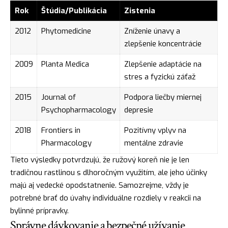
Rok
Štúdia/Publikácia
Zistenia
2012
Phytomedicine
Zníženie únavy a
zlepšenie koncentrácie
2009
Planta Medica
Zlepšenie adaptácie na
stres a fyzickú záťaž
2015
Journal of
Podpora liečby miernej
Psychopharmacology
depresie
2018
Frontiers in
Pozitívny vplyv na
Pharmacology
mentálne zdravie
Tieto výsledky potvrdzujú, že ružový koreň nie je len
tradičnou rastlinou s dlhoročným využitím, ale jeho účinky
majú aj vedecké opodstatnenie. Samozrejme, vždy je
potrebné brať do úvahy individuálne rozdiely v reakcii na
bylinné prípravky.
Správne dávkovanie a bezpečné užívanie