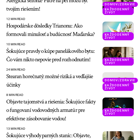
Alergická sezóna? Filtre na peľ môžu byť
DOMOV/ZDRAVIE
tvojím riešením!
KAŽDODENNÝ
ŽIVOT
12 MIN READ
Hospodárske dôsledky Trianonu: Ako
formovali minulosť a budúcnosť Maďarska?
KAŽDODENNÝ
ŽIVOT
10 MIN READ
Šokujúce pravdy o kúpe panelákového bytu:
Čo vám nikto nepovie pred rozhodnutím!
KAŽDODENNÝ
ŽIVOT
24 MIN READ
Stearan horečnatý: možné riziká a vedľajšie
DOMOV/ZDRAVIE
účinky
KAŽDODENNÝ
ŽIVOT
8 MIN READ
Objavte tajomstvá a riešenia: Šokujúce fakty
o fungovaní vodovodných armatúr pre
KAŽDODENNÝ
ŽIVOT
efektívne zásobovanie vodou!
13 MIN READ
Šokujúce výhody parných staníc: Objavte,