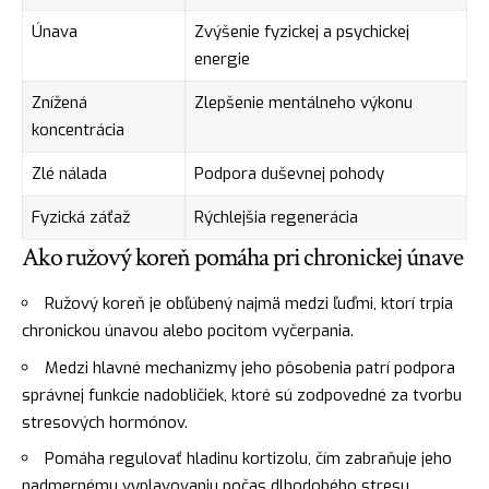
Únava
Zvýšenie fyzickej a psychickej
energie
Znížená
Zlepšenie mentálneho výkonu
koncentrácia
Zlé nálada
Podpora duševnej pohody
Fyzická záťaž
Rýchlejšia regenerácia
Ako ružový koreň pomáha pri chronickej únave
Ružový koreň je obľúbený najmä medzi ľuďmi, ktorí trpia
chronickou únavou alebo pocitom vyčerpania.
Medzi hlavné mechanizmy jeho pôsobenia patrí podpora
správnej funkcie nadobličiek, ktoré sú zodpovedné za tvorbu
stresových hormónov.
Pomáha regulovať hladinu kortizolu, čím zabraňuje jeho
nadmernému vyplavovaniu počas dlhodobého stresu.