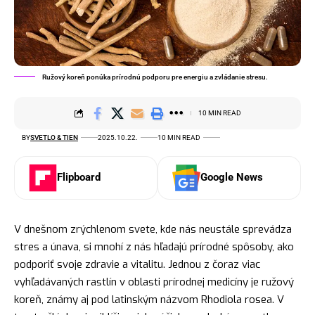
Ružový koreň ponúka prírodnú podporu pre energiu a zvládanie stresu.
10 MIN READ
BY
SVETLO & TIEN
2025.10.22.
10 MIN READ
Flipboard
Google News
V dnešnom zrýchlenom svete, kde nás neustále sprevádza
stres a únava, si mnohí z nás hľadajú prírodné spôsoby, ako
podporiť svoje zdravie a vitalitu. Jednou z čoraz viac
vyhľadávaných rastlín v oblasti prírodnej medicíny je ružový
koreň, známy aj pod latinským názvom Rhodiola rosea. V