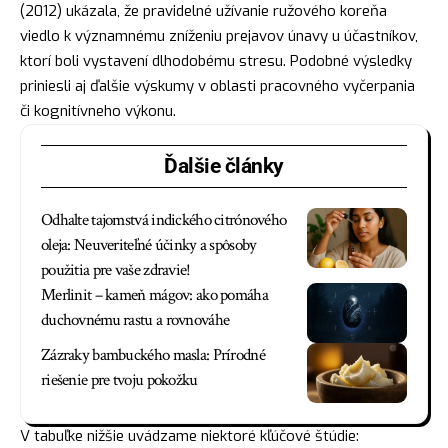
(2012) ukázala, že pravidelné užívanie ružového koreňa
viedlo k významnému zníženiu prejavov únavy u účastníkov,
ktorí boli vystavení dlhodobému stresu. Podobné výsledky
priniesli aj ďalšie výskumy v oblasti pracovného vyčerpania
či kognitívneho výkonu.
Ďalšie články
Odhalte tajomstvá indického citrónového
oleja: Neuveriteľné účinky a spôsoby
použitia pre vaše zdravie!
Merlinit – kameň mágov: ako pomáha
duchovnému rastu a rovnováhe
Zázraky bambuckého masla: Prírodné
riešenie pre tvoju pokožku
V tabuľke nižšie uvádzame niektoré kľúčové štúdie: