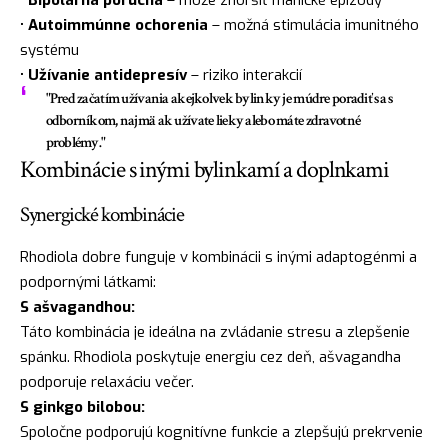
•
Bipolárna porucha
– môže zhoršiť manické epizódy
•
Autoimmúnne ochorenia
– možná stimulácia imunitného
systému
•
Užívanie antidepresív
– riziko interakcií
"Pred začatím užívania akejkolvek bylinky je múdre poradiť sa s
odborníkom, najmä ak užívate lieky alebo máte zdravotné
problémy."
Kombinácie s inými bylinkamí a doplnkami
Synergické kombinácie
Rhodiola dobre funguje v kombinácii s inými adaptogénmi a
podpornými látkami:
S ašvagandhou:
Táto kombinácia je ideálna na zvládanie stresu a zlepšenie
spánku. Rhodiola poskytuje energiu cez deň, ašvagandha
podporuje relaxáciu večer.
S ginkgo bilobou:
Spoločne podporujú kognitívne funkcie a zlepšujú prekrvenie