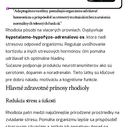
"Adaptogénne rastliny pomáhajú organizmu udržiavať
homeostázu a prispôsobiť sa stresovým situáciám bez narušenia
normálnych telesných funkcií."
Rhodiola pôsobí na viacerých úrovniach. Ovplyvňuje
hypotalamo-hypofýzo-adrenálovú os
, ktorá riadi
stresovú odpoveď organizmu. Reguluje uvoľňovanie
kortizolu a iných stresových hormónov, čím pomáha
udržiavať ich optimálne hladiny.
Súčasne podporuje produkciu neurotransmiterov ako sú
serotonín, dopamín a noradrenalín. Tieto látky sú kľúčové
pre dobrú náladu, motiváciu a kognitívne funkcie.
Hlavné zdravotné prínosy rhodioly
Redukcia stresu a úzkosti
Rhodiola patrí medzi najúčinnejšie prirodzené prostriedky na
zvládanie stresu. Pomáha organizmu lepšie sa prispôsobiť
stresovým situáciám a znižuje ich negatívny dopad na