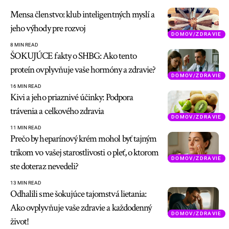
Mensa členstvo: klub inteligentných myslí a
jeho výhody pre rozvoj
DOMOV/ZDRAVIE
8 MIN READ
ŠOKUJÚCE fakty o SHBG: Ako tento
proteín ovplyvňuje vaše hormóny a zdravie?
DOMOV/ZDRAVIE
16 MIN READ
Kivi a jeho priaznivé účinky: Podpora
trávenia a celkového zdravia
DOMOV/ZDRAVIE
11 MIN READ
Prečo by heparínový krém mohol byť tajným
trikom vo vašej starostlivosti o pleť, o ktorom
DOMOV/ZDRAVIE
ste doteraz nevedeli?
13 MIN READ
Odhalili sme šokujúce tajomstvá lietania:
Ako ovplyvňuje vaše zdravie a každodenný
DOMOV/ZDRAVIE
život!