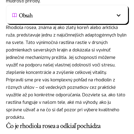
múdrosti prírody.
Obsah
Rhodiola rosea, známa aj ako zlatý koreň alebo arktická
ruža, predstavuje jednu z najúčinnejších adaptogénnych bylín
na svete. Táto výnimočná rastlina rastie v drsných
podmienkach severských krajín a dokázala si vyvinúť
jedinečné mechanizmy prežitia. Jej schopnosti môžeme
využiť na podporu našej vlastnej odolnosti voči stresu,
zlepšenie koncentrácie a zvýšenie celkovej vitality.
Pripravili sme pre vás komplexný pohľad na rhodiolin z
rôznych uhlov – od vedeckých poznatkov cez praktické
využitie až po konkrétne odporúčania. Dozviete sa, ako táto
rastlina funguje v našom tele, aké má výhody, ako ju
správne užívať a na čo si dať pozor pri výbere kvalitného
produktu.
Čo je rhodiola rosea a odkiaľ pochádza