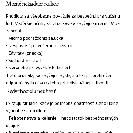
Možné nežiaduce reakcie
Rhodiola sa všeobecne považuje za bezpečnú pre väčšinu
ľudí. Vedľajšie účinky sú zriedkavé a zvyčajne mierne. Môžu
zahŕňať:
• Mierne podráždenie žalúdka
• Nespavosť pri večernom užívaní
• Závraty (zriedka)
• Suchosť v ústach
• Nervozita pri vysokých dávkach
Tieto príznaky sa zvyčajne vyskytnú len pri prekročení
odporúčaných dávok alebo pri individuálnej citlivosti.
Kedy rhodiolu neužívať
Existujú situácie, kedy je potrebná opatrnosť alebo úplné
vyhnutie sa rhodiole:
•
Tehotenstvo a kojenie
– nedostatok bezpečnostných
údajov