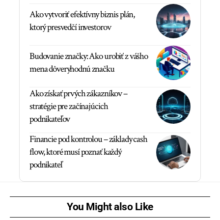
Ako vytvoriť efektívny biznis plán,
ktorý presvedčí investorov
Budovanie značky: Ako urobiť z vášho
mena dôveryhodnú značku
Ako získať prvých zákazníkov –
stratégie pre začínajúcich
podnikateľov
Financie pod kontrolou – základy cash
flow, ktoré musí poznať každý
podnikateľ
You Might also Like