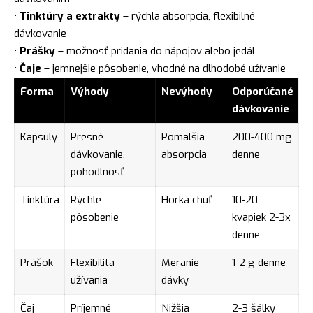
•
Tinktúry a extrakty
– rýchla absorpcia, flexibilné
dávkovanie
•
Prášky
– možnosť pridania do nápojov alebo jedál
•
Čaje
– jemnejšie pôsobenie, vhodné na dlhodobé užívanie
Forma
Výhody
Nevýhody
Odporúčané
dávkovanie
Kapsuly
Presné
Pomalšia
200-400 mg
dávkovanie,
absorpcia
denne
pohodlnosť
Tinktúra
Rýchle
Horká chuť
10-20
pôsobenie
kvapiek 2-3x
denne
Prášok
Flexibilita
Meranie
1-2 g denne
užívania
dávky
Čaj
Príjemné
Nižšia
2-3 šálky