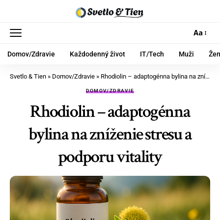
Aa
Domov/Zdravie
Každodenný život
IT/Tech
Muži
Že
Svetlo & Tien
»
Domov/Zdravie
»
Rhodiolin – adaptogénna bylina na zníženie stresu a podporu vitality
DOMOV/ZDRAVIE
Rhodiolin – adaptogénna
bylina na zníženie stresu a
podporu vitality