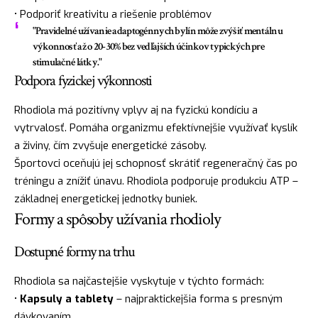
• Podporiť kreativitu a riešenie problémov
"Pravidelné užívanie adaptogénnych bylín môže zvýšiť mentálnu
výkonnosť až o 20-30% bez vedľajších účinkov typických pre
stimulačné látky."
Podpora fyzickej výkonnosti
Rhodiola má pozitívny vplyv aj na fyzickú kondíciu a
vytrvalosť. Pomáha organizmu efektívnejšie využívať kyslík
a živiny, čím zvyšuje energetické zásoby.
Športovci oceňujú jej schopnosť skrátiť regeneračný čas po
tréningu a znížiť únavu. Rhodiola podporuje produkciu ATP –
základnej energetickej jednotky buniek.
Formy a spôsoby užívania rhodioly
Dostupné formy na trhu
Rhodiola sa najčastejšie vyskytuje v týchto formách:
•
Kapsuly a tablety
– najpraktickejšia forma s presným
dávkovaním