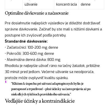
užívanie
koncentrácia
denne
Optimálne dávkovanie a načasovanie
Pre dosiahnutie najlepších výsledkov je dôležité dodržiavať
správne dávkovanie. Začínať by ste mali s nižšími dávkami a
postupne ich zvyšovať podľa potreby.
Štandardné dávkovanie:
• Začiatočníci: 100-200 mg denne
• Pokročilí: 300-600 mg denne
• Maximálna denná dávka: 800 mg
Rhodiolu je najlepšie užívať ráno na lačný žalúdok, približne
30 minút pred jedlom. Večerné užívanie sa neodporúča,
pretože môže ovplyvniť kvalitu spánku.
"Kľúčom k úspechu pri užívaní adaptogénnych bylín je
postupnosť a trpezlivosť – plné účinky sa často prejavia až po
niekoľkých týždňoch pravidelného užívania."
Vedľajšie účinky a kontraindikácie