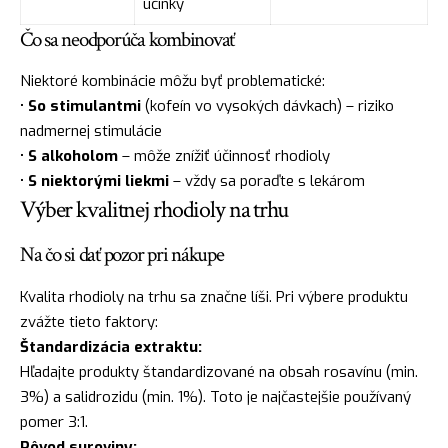
účinky
Čo sa neodporúča kombinovať
Niektoré kombinácie môžu byť problematické:
•
So stimulantmi
(kofeín vo vysokých dávkach) – riziko
nadmernej stimulácie
•
S alkoholom
– môže znížiť účinnosť rhodioly
•
S niektorými liekmi
– vždy sa poraďte s lekárom
Výber kvalitnej rhodioly na trhu
Na čo si dať pozor pri nákupe
Kvalita rhodioly na trhu sa značne líši. Pri výbere produktu
zvážte tieto faktory:
Štandardizácia extraktu:
Hľadajte produkty štandardizované na obsah rosavínu (min.
3%) a salidrozidu (min. 1%). Toto je najčastejšie používaný
pomer 3:1.
Pôvod suroviny: