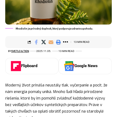
Rhodiolin je prírodný doplnok, ktorý podporuje zdravie a pohodu.
13 MIN READ
BY
SVETLO & TIEN
2025.11.05.
13 MIN READ
Flipboard
Google News
Moderný život prináša neustály tlak, vyčerpanie a pocit, že
nám energia pomaly uniká. Mnoho ľudí hľadá prirodzené
riešenia, ktoré by im pomohli zvládnuť každodenné výzvy
bez vedľajších účinkov syntetických preparátov. Práve v
takých chvíľach sa oplatí obrátiť pozornosť na starobylé