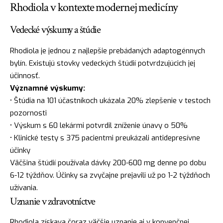
Rhodiola v kontexte modernej medicíny
Vedecké výskumy a štúdie
Rhodiola je jednou z najlepšie prebádaných adaptogénnych
bylín. Existujú stovky vedeckých štúdií potvrdzujúcich jej
účinnosť.
Významné výskumy:
• Štúdia na 101 účastníkoch ukázala 20% zlepšenie v testoch
pozornosti
• Výskum s 60 lekármi potvrdil zníženie únavy o 50%
• Klinické testy s 375 pacientmi preukázali antidepresívne
účinky
Väčšina štúdií používala dávky 200-600 mg denne po dobu
6-12 týždňov. Účinky sa zvyčajne prejavili už po 1-2 týždňoch
užívania.
Uznanie v zdravotníctve
Rhodiola získava čoraz väčšie uznanie aj v konvenčnej