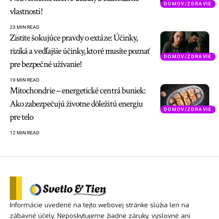
DOMOV/ZDRAVIE
vlastnosti!
23 MIN READ
Zistite šokujúce pravdy o extáze: Účinky,
riziká a vedľajšie účinky, ktoré musíte poznať
DOMOV/ZDRAVIE
pre bezpečné užívanie!
19 MIN READ
Mitochondrie – energetické centrá buniek:
Ako zabezpečujú životne dôležitú energiu
DOMOV/ZDRAVIE
pre telo
12 MIN READ
Informácie uvedené na tejto webovej stránke slúžia len na
zábavné účely. Neposkytujeme žiadne záruky, výslovné ani