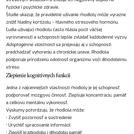
fyzické i psychické zdravie.
Štúdie ukazují, že pravidelné užívanie rhodioly môže výrazne
znížiť hladiny kortizolu – hlavného stresového hormónu.
Ľudia užívajúci rhodiolu často hlásia pocit väčšej
vyrovnanosti a schopnosti lepšie zvládať každodenné výzvy.
Adaptogénne vlastnosti
sa prejavujú aj v schopnosti
predchádzať vyhoreniu a chronickej únave. Rhodiola
podporuje prirodzenú odolnosť organizmu voči dlhodobému
stresu.
Zlepšenie kognitívnych funkcií
Jedna z najcennejších vlastností rhodioly je jej schopnosť
podporovať mozgovú činnosť. Zlepšuje koncentráciu, pamäť
a celkovú mentálnu výkonnosť.
Výskumy potvrdzujú, že rhodiola môže:
• Zvýšiť pozornosť a sústredenie
• Urýchliť spracovanie informácií
• Zlepšiť krátkodobú i dlhodobú pamäť