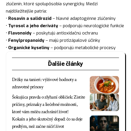
zlúčenín, ktoré spolupôsobia synergicky. Medzi
najdôležitejšie patria:
•
Rosavin a salidrozid
– hlavné adaptogénne zlúčeniny
•
Tyrosol a jeho deriváty
– podporujú neurologické funkcie
•
Flavonoidy
– poskytujú antioxidačnú ochranu
•
Fenylpropanoidy
– majú protizápalové účinky
•
Organické kyseliny
– podporujú metabolické procesy
Ďalšie články
Držky na tanieri: výživové hodnoty a
zdravotné prínosy
Šokujúca pravda o zlyhaní obličiek: Zistite
príčiny, príznaky a liečebné možnosti,
ktoré vám môžu zachrániť život!
Kokaín a jeho skutočný dopad: čo sa deje
predtým, než začne ničiť život