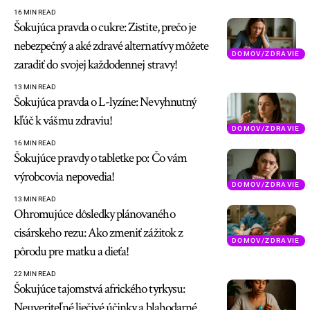
16 MIN READ
Šokujúca pravda o cukre: Zistite, prečo je
nebezpečný a aké zdravé alternatívy môžete
DOMOV/ZDRAVIE
zaradiť do svojej každodennej stravy!
13 MIN READ
Šokujúca pravda o L-lyzíne: Nevyhnutný
kľúč k vášmu zdraviu!
DOMOV/ZDRAVIE
16 MIN READ
Šokujúce pravdy o tabletke po: Čo vám
výrobcovia nepovedia!
DOMOV/ZDRAVIE
13 MIN READ
Ohromujúce dôsledky plánovaného
cisárskeho rezu: Ako zmeniť zážitok z
DOMOV/ZDRAVIE
pôrodu pre matku a dieťa!
22 MIN READ
Šokujúce tajomstvá afrického tyrkysu:
Neuveriteľné liečivé účinky a blahodarné