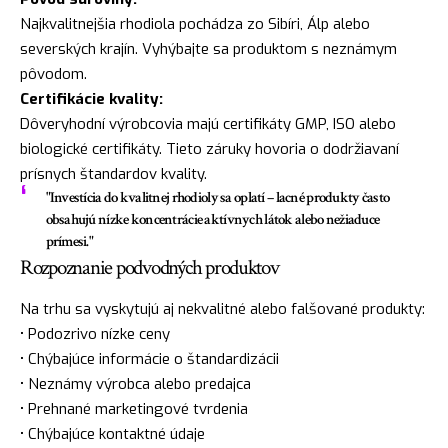
Najkvalitnejšia rhodiola pochádza zo Sibíri, Álp alebo
severských krajín. Vyhýbajte sa produktom s neznámym
pôvodom.
Certifikácie kvality:
Dôveryhodní výrobcovia majú certifikáty GMP, ISO alebo
biologické certifikáty. Tieto záruky hovoria o dodržiavaní
prísnych štandardov kvality.
"Investícia do kvalitnej rhodioly sa oplatí – lacné produkty často
obsahujú nízke koncentrácie aktívnych látok alebo nežiaduce
prímesi."
Rozpoznanie podvodných produktov
Na trhu sa vyskytujú aj nekvalitné alebo falšované produkty:
• Podozrivo nízke ceny
• Chýbajúce informácie o štandardizácii
• Neznámy výrobca alebo predajca
• Prehnané marketingové tvrdenia
• Chýbajúce kontaktné údaje