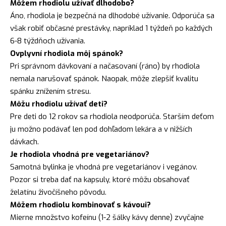
Môžem rhodiolu užívať dlhodobo?
Áno, rhodiola je bezpečná na dlhodobé užívanie. Odporúča sa
však robiť občasné prestávky, napríklad 1 týždeň po každých
6-8 týždňoch užívania.
Ovplyvní rhodiola môj spánok?
Pri správnom dávkovaní a načasovaní (ráno) by rhodiola
nemala narušovať spánok. Naopak, môže zlepšiť kvalitu
spánku znížením stresu.
Môžu rhodiolu užívať deti?
Pre deti do 12 rokov sa rhodiola neodporúča. Starším deťom
ju možno podávať len pod dohľadom lekára a v nižších
dávkach.
Je rhodiola vhodná pre vegetariánov?
Samotná bylinka je vhodná pre vegetariánov i vegánov.
Pozor si treba dať na kapsuly, ktoré môžu obsahovať
želatínu živočíšneho pôvodu.
Môžem rhodiolu kombinovať s kávoui?
Mierne množstvo kofeínu (1-2 šálky kávy denne) zvyčajne