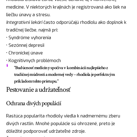
medicíne. V niektorých krajinách je registrovaná ako liek na
liečbu únavy a stresu.
Integratívni lekári
často odporúčajú rhodiolu ako doplnok k
tradičnej liečbe, najmä pri:
• Syndróme vyhorenia
• Sezónnej depresii
• Chronickej únave
• Kognitívnych problémoch
"Budúcnosť medicíny spočíva v kombinácii najlepšieho z
tradičnej múdrosti a modernej vedy – rhodiola je perfektným
príkladom tohto prístupu."
Pestovanie a udržateľnosť
Ochrana divých populácií
Rastúca popularita rhodioly viedla k nadmernému zberu
divých rastlín. Mnohé populácie sú ohrozené, preto je
dôležité podporovať udržateľné zdroje.