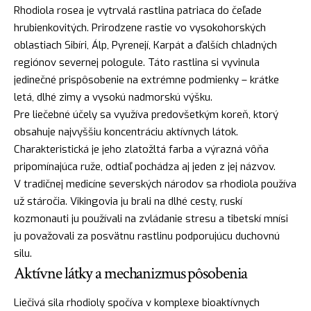
Rhodiola rosea je vytrvalá rastlina patriaca do čeľade
hrubienkovitých. Prirodzene rastie vo vysokohorských
oblastiach Sibíri, Álp, Pyrenejí, Karpát a ďalších chladných
regiónov severnej pologule. Táto rastlina si vyvinula
jedinečné prispôsobenie na extrémne podmienky – krátke
letá, dlhé zimy a vysokú nadmorskú výšku.
Pre liečebné účely sa využíva predovšetkým koreň, ktorý
obsahuje najvyššiu koncentráciu aktívnych látok.
Charakteristická je jeho zlatožltá farba a výrazná vôňa
pripomínajúca ruže, odtiaľ pochádza aj jeden z jej názvov.
V tradičnej medicíne severských národov sa rhodiola používa
už stáročia. Vikingovia ju brali na dlhé cesty, ruskí
kozmonauti ju používali na zvládanie stresu a tibetskí mnísi
ju považovali za posvätnu rastlinu podporujúcu duchovnú
silu.
Aktívne látky a mechanizmus pôsobenia
Liečivá sila rhodioly spočíva v komplexe bioaktívnych