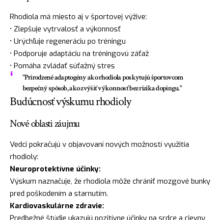
Rhodiola má miesto aj v športovej výžive:
• Zlepšuje vytrvalosť a výkonnosť
• Urýchľuje regeneráciu po tréningu
• Podporuje adaptáciu na tréningovú záťaž
• Pomáha zvládať súťažný stres
"Prirodzené adaptogény ako rhodiola poskytujú športovcom
bezpečný spôsob, ako zvýšiť výkonnosť bez rizika dopingu."
Budúcnosť výskumu rhodioly
Nové oblasti záujmu
Vedci pokračujú v objavovaní nových možností využitia
rhodioly:
Neuroprotektívne účinky:
Výskum naznačuje, že rhodiola môže chrániť mozgové bunky
pred poškodením a starnutím.
Kardiovaskulárne zdravie:
Predbežné štúdie ukazujú pozitívne účinky na srdce a cievny