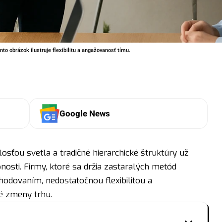
to obrázok ilustruje flexibilitu a angažovanosť tímu.
Google News
sťou svetla a tradičné hierarchické štruktúry už
osti. Firmy, ktoré sa držia zastaralých metód
hodovaním, nedostatočnou flexibilitou a
é zmeny trhu.