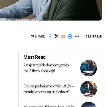
SHARE
12 MIN READ
Must Read
7 najčastejších dôvodov, prečo
malé firmy zlyhávajú
Online podnikanie v roku 2025 –
trendy, ktoré sa oplatí sledovať