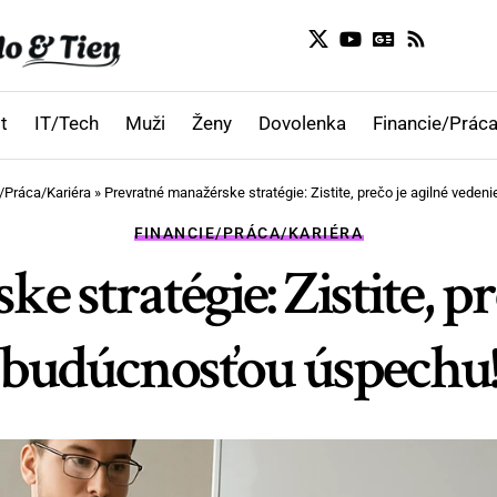
t
IT/Tech
Muži
Ženy
Dovolenka
Financie/Práca
/Práca/Kariéra
»
Prevratné manažérske stratégie: Zistite, prečo je agilné vede
FINANCIE/PRÁCA/KARIÉRA
 stratégie: Zistite, pr
budúcnosťou úspechu