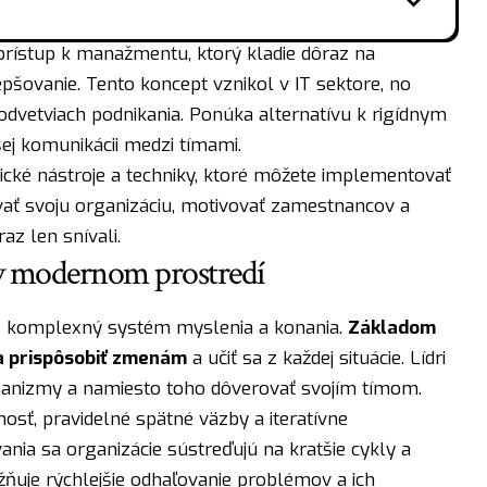
prístup k manažmentu, ktorý kladie dôraz na
epšovanie. Tento koncept vznikol v IT sektore, no
odvetviach podnikania. Ponúka alternatívu k rigídnym
ej komunikácii medzi tímami.
ické nástroje a techniky, ktoré môžete implementovať
ovať svoju organizáciu, motivovať zamestnancov a
az len snívali.
 v modernom prostredí
ale komplexný systém myslenia a konania.
Základom
sa prispôsobiť zmenám
a učiť sa z každej situácie. Lídri
hanizmy a namiesto toho dôverovať svojím tímom.
osť, pravidelné spätné väzby a iteratívne
nia sa organizácie sústreďujú na kratšie cykly a
žňuje rýchlejšie odhaľovanie problémov a ich