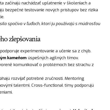
ta začínajú nachádzať uplatnenie v školeniach a
jú bezpečné testovanie nových prístupov bez rizika
ie.
sila spočíva v ľuďoch, ktorí ju používajú s múdrosťou
eho zlepšovania
 podporuje experimentovanie a učenie sa z chýb.
dným kameňom
úspešných agilných tímov.
tvoreně komunikovať o problémoch bez strachu z
hajú rozvíjať potrebné zručnosti. Mentoring
ovými talentmi. Cross-functional tímy podporujú
eniami.