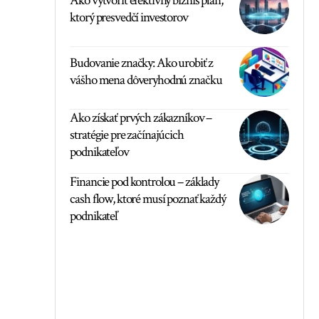
Ako vytvoriť efektívny biznis plán,
ktorý presvedčí investorov
Budovanie značky: Ako urobiť z
vášho mena dôveryhodnú značku
Ako získať prvých zákazníkov –
stratégie pre začínajúcich
podnikateľov
Financie pod kontrolou – základy
cash flow, ktoré musí poznať každý
podnikateľ