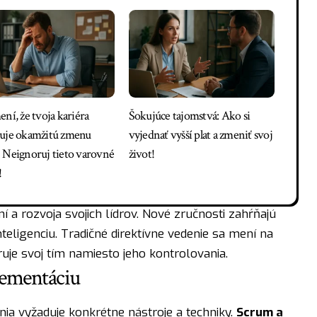
ní, že tvoja kariéra
Šokujúce tajomstvá: Ako si
uje okamžitú zmenu
vyjednať vyšší plat a zmeniť svoj
 Neignoruj tieto varovné
život!
!
í a rozvoja svojich lídrov. Nové zručnosti zahŕňajú
nteligenciu. Tradičné direktívne vedenie sa mení na
je svoj tím namiesto jeho kontrolovania.
lementáciu
a vyžaduje konkrétne nástroje a techniky.
Scrum a