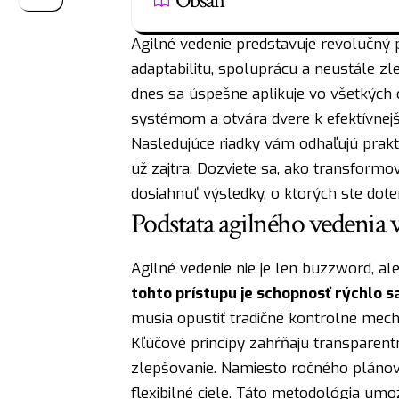
Obsah
Agilné vedenie predstavuje revolučný 
adaptabilitu, spoluprácu a neustále zl
dnes sa úspešne aplikuje vo všetkých 
systémom a otvára dvere k efektívnejš
Nasledujúce riadky vám odhaľujú prakt
už zajtra. Dozviete sa, ako transform
dosiahnuť výsledky, o ktorých ste doter
Podstata agilného vedenia
Agilné vedenie nie je len buzzword, 
tohto prístupu je schopnosť rýchlo 
musia opustiť tradičné kontrolné mec
Kľúčové princípy zahŕňajú transparentn
zlepšovanie. Namiesto ročného plánova
flexibilné ciele. Táto metodológia umo