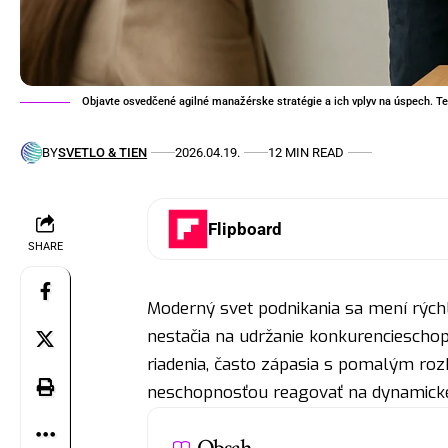
Objavte osvedčené agilné manažérske stratégie a ich vplyv na úspech. Ten
BY
SVETLO & TIEN
2026.04.19.
12 MIN READ
Flipboard
SHARE
Moderný svet podnikania sa mení rýchlo
nestačia na udržanie konkurencieschopn
riadenia, často zápasia s pomalým roz
neschopnosťou reagovať na dynamick