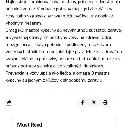
Najlepšie je kombinovať oba prístupy, pričom prednosť majú
prírodné zdroje. V prípade potreby (napr. pri alergiách na
ryby alebo vegánskej strave) môžu byť kvalitné doplnky
vhodným riešením.
Omega-3 mastné kyseliny sú nevyhnutnou súčasťou zdravej
a vyváženej stravy. Ich pozitívny vplyv na zdravie srdca,
mozgu, očí a celkovú pohodu je podložený množstvom
vedeckých štúdií. Preto nezabúdajte pravidelne zaraďovať do
svojho jedálnička potraviny bohaté na tieto dôležité tuky a v
prípade potreby siahnite aj po kvalitných doplnkoch.
Prevencia je vždy lepšia ako liečba, a omega-3 mastné
kyseliny sú jedným z kľúčov k dlhodobému zdraviu.
Must Read