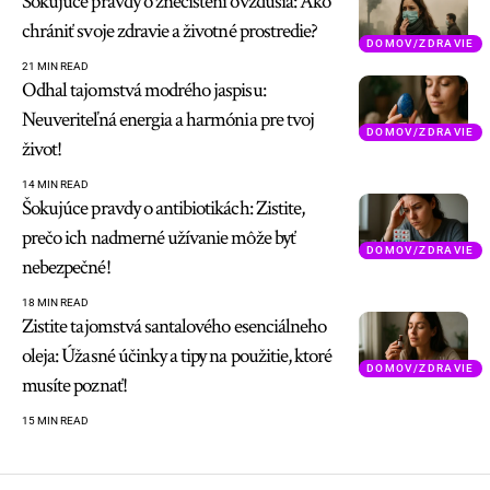
Šokujúce pravdy o znečistení ovzdušia: Ako
chrániť svoje zdravie a životné prostredie?
DOMOV/ZDRAVIE
21 MIN READ
Odhal tajomstvá modrého jaspisu:
Neuveriteľná energia a harmónia pre tvoj
DOMOV/ZDRAVIE
život!
14 MIN READ
Šokujúce pravdy o antibiotikách: Zistite,
prečo ich nadmerné užívanie môže byť
DOMOV/ZDRAVIE
nebezpečné!
18 MIN READ
Zistite tajomstvá santalového esenciálneho
oleja: Úžasné účinky a tipy na použitie, ktoré
DOMOV/ZDRAVIE
musíte poznať!
15 MIN READ