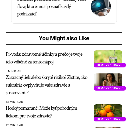
flow, ktoré musí poznať každý
podnikateľ
You Might also Like
Pi-voda: zdravotné účinky a prečo je tvoje
telo vďačné za tento nápoj
DOMOV/ZDRAVIE
8 MIN READ
Zázračný liek alebo skryté riziko? Zistite, ako
sukralfát ovplyvňuje vaše zdravie a
DOMOV/ZDRAVIE
stravovanie!
13 MIN READ
Horký pomaranč: Môže byť prírodným
liekom pre tvoje zdravie?
DOMOV/ZDRAVIE
12 MIN READ