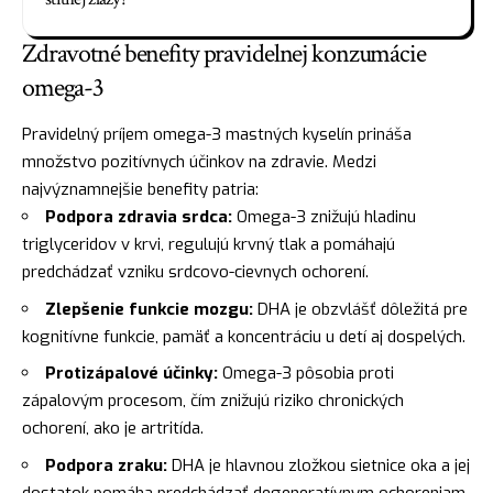
Zdravotné benefity pravidelnej konzumácie
omega-3
Pravidelný príjem omega-3 mastných kyselín prináša
množstvo pozitívnych účinkov na zdravie. Medzi
najvýznamnejšie benefity patria:
Podpora zdravia srdca:
Omega-3 znižujú hladinu
triglyceridov v krvi, regulujú krvný tlak a pomáhajú
predchádzať vzniku srdcovo-cievnych ochorení.
Zlepšenie funkcie mozgu:
DHA je obzvlášť dôležitá pre
kognitívne funkcie, pamäť a koncentráciu u detí aj dospelých.
Protizápalové účinky:
Omega-3 pôsobia proti
zápalovým procesom, čím znižujú riziko chronických
ochorení, ako je artritída.
Podpora zraku:
DHA je hlavnou zložkou sietnice oka a jej
dostatok pomáha predchádzať degeneratívnym ochoreniam