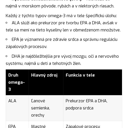
najmä v morskom pôvode, rybách a v niektorých riasach.
Každý z týchto typov omega-3 má v tele špecifickú úlohu:
ALA slúži ako prekurzor pre tvorbu EPA a DHA, avšak v
tele sa mení na tieto kyseliny len v obmedzenom množstve.
EPA je významná pre zdravie srdca a správnu reguláciu
zápalových procesov.
DHA je najdôležitejšia pre vývoj mozgu, očí a nervového
systému, najmä u detí a tehotných žien.
Druh
Hlavný zdroj
Funkcia v tele
omega-
3
ALA
Ľanové
Prekurzor EPA a DHA,
semienka,
podpora srdca
orechy
EPA
Mastné
Zápalové procesy,