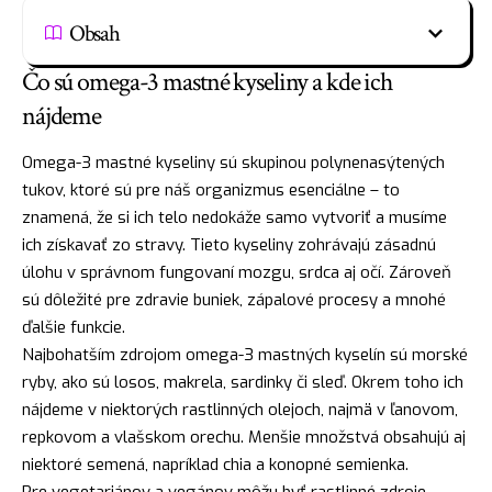
Obsah
Čo sú omega-3 mastné kyseliny a kde ich
nájdeme
Omega-3 mastné kyseliny sú skupinou polynenasýtených
tukov, ktoré sú pre náš organizmus esenciálne – to
znamená, že si ich telo nedokáže samo vytvoriť a musíme
ich získavať zo stravy. Tieto kyseliny zohrávajú zásadnú
úlohu v správnom fungovaní mozgu, srdca aj očí. Zároveň
sú dôležité pre zdravie buniek, zápalové procesy a mnohé
ďalšie funkcie.
Najbohatším zdrojom omega-3 mastných kyselín sú morské
ryby, ako sú losos, makrela, sardinky či sleď. Okrem toho ich
nájdeme v niektorých rastlinných olejoch, najmä v ľanovom,
repkovom a vlašskom orechu. Menšie množstvá obsahujú aj
niektoré semená, napríklad chia a konopné semienka.
Pre vegetariánov a vegánov môžu byť rastlinné zdroje