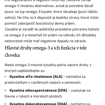
omega-3 vhodnou alternatívou, avšak je potrebné dávať
pozor na typ omega-3 kyselín, ktoré obsahujú (pozri ďalšiu
sekciu). Na trhu sú k dispozícii aj doplnky stravy, ktoré môžu
pomôcť zabezpečiť dostatočný denný príjem.
Zásadné je zaradiť do jedálnička pravidelne potraviny bohaté
na omega-3 a nenechať ich príjem na náhodu. Ich dlhodobý
nedostatok môže mať negatívne dopady na zdravie.
Hlavné druhy omega-3 a ich funkcia v tele
človeka
Medzi omega-3 mastné kyseliny patria viaceré druhy, z
ktorých najdôležitejšie sú:
Kyselina alfa-linolénová (ALA)
– nachádza sa
predovšetkým v rastlinných olejoch a semenách.
Kyselina eikozapentaénová (EPA)
– vyskytuje sa
hlavne v rybách a morských plodoch.
Kyselina dokozahexaénová (DHA)
– nachádza sa