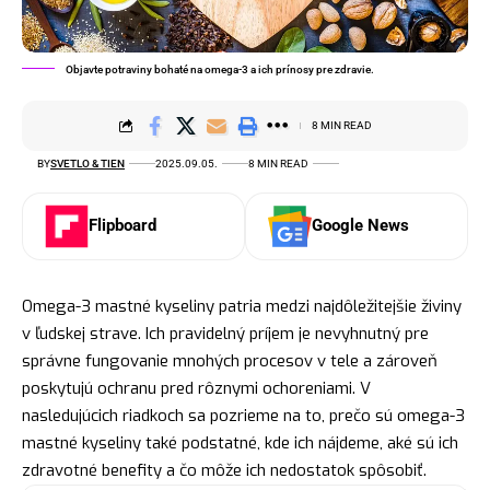
Objavte potraviny bohaté na omega-3 a ich prínosy pre zdravie.
8 MIN READ
BY
SVETLO & TIEN
2025.09.05.
8 MIN READ
Flipboard
Google News
Omega-3 mastné kyseliny patria medzi najdôležitejšie živiny
v ľudskej strave. Ich pravidelný príjem je nevyhnutný pre
správne fungovanie mnohých procesov v tele a zároveň
poskytujú ochranu pred rôznymi ochoreniami. V
nasledujúcich riadkoch sa pozrieme na to, prečo sú omega-3
mastné kyseliny také podstatné, kde ich nájdeme, aké sú ich
zdravotné benefity a čo môže ich nedostatok spôsobiť.