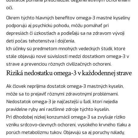
očí.
Okrem týchto hlavných benefitov omega-3 mastné kyseliny
podporujú aj psychickú pohodu, môžu pomáhať pri
depresiách či úzkostiach a podieľajú sa na zdravom vývoji
detí počas tehotenstva i dojčenia.
Ich účinky sú predmetom mnohých vedeckých štúdií, ktoré
stále objavujú nové súvislosti medzi dostatkom omega-3 v
strave a prevenciou rôznych civilizačných ochorení.
Riziká nedostatku omega-3 v každodennej strave
Ak človek neprijíma dostatok omega-3 mastných kyselín,
môže sa to prejaviť rôznymi zdravotnými problémami.
Nedostatok omega-3 je najčastejší u ľudí, ktorí nejedia
pravidelne ryby ani rastlinné zdroje týchto kyselín.
Pri dlhodobej nízkej konzumácii omega-3 sa zvyšuje riziko
vzniku srdcovo-cievnych ochorení, vysokého krvného tlaku a
porúch metabolizmu tukov. Objavujú sa aj poruchy nálady,