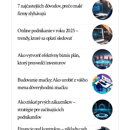
7 najčastejších dôvodov, prečo malé
firmy zlyhávajú
Online podnikanie v roku 2025 –
trendy, ktoré sa oplatí sledovať
Ako vytvoriť efektívny biznis plán,
ktorý presvedčí investorov
Budovanie značky: Ako urobiť z vášho
mena dôveryhodnú značku
Ako získať prvých zákazníkov –
stratégie pre začínajúcich
podnikateľov
Financie pod kontrolou – základy cash