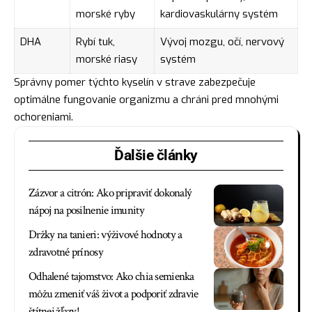
morské ryby
kardiovaskulárny systém
DHA
Rybí tuk,
Vývoj mozgu, očí, nervový
morské riasy
systém
Správny pomer týchto kyselín v strave zabezpečuje
optimálne fungovanie organizmu a chráni pred mnohými
ochoreniami.
Ďalšie články
Zázvor a citrón: Ako pripraviť dokonalý
nápoj na posilnenie imunity
Držky na tanieri: výživové hodnoty a
zdravotné prínosy
Odhalené tajomstvo: Ako chia semienka
môžu zmeniť váš život a podporiť zdravie
štítnej žľazy!