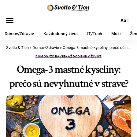
Aa
Domov/Zdravie
Každodenný život
IT/Tech
Muži
Že
Svetlo & Tien
»
Domov/Zdravie
»
Omega-3 mastné kyseliny: prečo sú nevyhnutné v strave?
DOMOV/ZDRAVIE
KAŽDODENNÝ ŽIVOT
Omega-3 mastné kyseliny:
prečo sú nevyhnutné v strave?