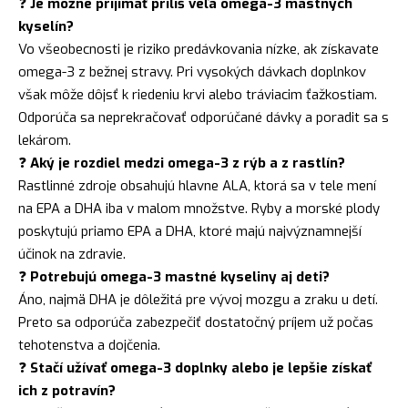
❓
Je možné prijímať príliš veľa omega-3 mastných
kyselín?
Vo všeobecnosti je riziko predávkovania nízke, ak získavate
omega-3 z bežnej stravy. Pri vysokých dávkach doplnkov
však môže dôjsť k riedeniu krvi alebo tráviacim ťažkostiam.
Odporúča sa neprekračovať odporúčané dávky a poradit sa s
lekárom.
❓
Aký je rozdiel medzi omega-3 z rýb a z rastlín?
Rastlinné zdroje obsahujú hlavne ALA, ktorá sa v tele mení
na EPA a DHA iba v malom množstve. Ryby a morské plody
poskytujú priamo EPA a DHA, ktoré majú najvýznamnejší
účinok na zdravie.
❓
Potrebujú omega-3 mastné kyseliny aj deti?
Áno, najmä DHA je dôležitá pre vývoj mozgu a zraku u detí.
Preto sa odporúča zabezpečiť dostatočný príjem už počas
tehotenstva a dojčenia.
❓
Stačí užívať omega-3 doplnky alebo je lepšie získať
ich z potravín?