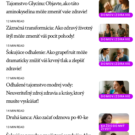
Tajomstvo Glycínu: Objavte, ako táto
aminokyselina môže zmeniť vaše zdravie!
DOMOV/ZDRAVIE
12 MIN READ
Zázračná transformácia: Ako zdravý životný
štýl môže zmeniť váš pocit pohody!
DOMOV/ZDRAVIE
15 MIN READ
Šokujúce odhalenie: Ako grapefruit môže
dramaticky znížiť váš krvný tlak a zlepšiť
DOMOV/ZDRAVIE
zdravie!
17 MIN READ
Odhalené tajomstvo modrej vody:
Neuveriteľný zdroj zdravia a krásy, ktorý
DOMOV/ZDRAVIE
musíte vyskúšať!
14 MIN READ
Druhá šanca: Ako začať odznova po 40-ke
KAŽDODENNÝ
13 MIN READ
ŽIVOT