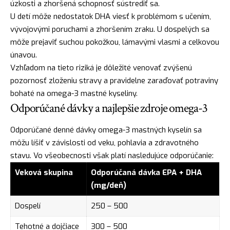
úzkosti a zhoršená schopnosť sústrediť sa.
U detí môže nedostatok DHA viesť k problémom s učením,
vývojovými poruchami a zhoršením zraku. U dospelých sa
môže prejaviť suchou pokožkou, lámavými vlasmi a celkovou
únavou.
Vzhľadom na tieto riziká je dôležité venovať zvýšenú
pozornosť zloženiu stravy a pravidelne zaraďovať potraviny
bohaté na omega-3 mastné kyseliny.
Odporúčané dávky a najlepšie zdroje omega-3
Odporúčané denné dávky omega-3 mastných kyselín sa
môžu líšiť v závislosti od veku, pohlavia a zdravotného
stavu. Vo všeobecnosti však platí nasledujúce odporúčanie:
Veková skupina
Odporúčaná dávka EPA + DHA
(mg/deň)
Dospelí
250 – 500
Tehotné a dojčiace
300 – 500