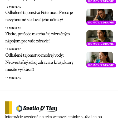
DOMOV/ZDRAVIE
13 MIN READ
Odhalené tajomstvá Potemixu: Prečo je
nevyhnutné sledovať jeho účinky?
DOMOV/ZDRAVIE
11 MIN READ
Zistite, prečo je matcha čaj zázračným
nápojom pre vaše zdravie!
DOMOV/ZDRAVIE
11 MIN READ
Odhalené tajomstvo modrej vody:
Neuveriteľný zdroj zdravia a krásy, ktorý
DOMOV/ZDRAVIE
musíte vyskúšať!
14 MIN READ
Informácie uvedené na tejto webovej stránke slúžia len na