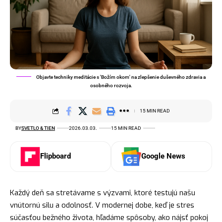
Objavte techniky meditácie s 'Božím okom' na zlepšenie duševného zdravia a
osobného rozvoja.
15 MIN READ
BY
SVETLO & TIEN
2026.03.03.
15 MIN READ
Flipboard
Google News
Každý deň sa stretávame s výzvami, ktoré testujú našu
vnútornú silu a odolnosť. V modernej dobe, keď je stres
súčasťou bežného života, hľadáme spôsoby, ako nájsť pokoj