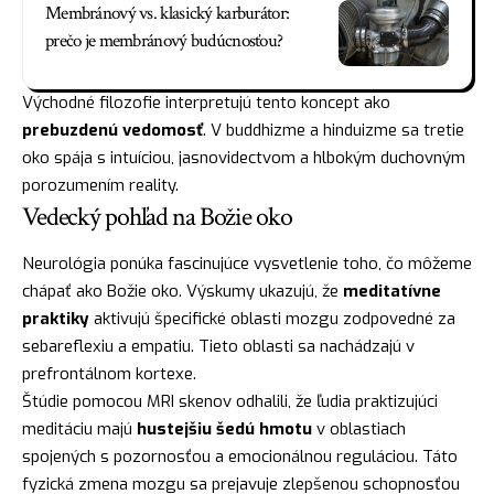
Membránový vs. klasický karburátor:
prečo je membránový budúcnosťou?
Východné filozofie interpretujú tento koncept ako
prebuzdenú vedomosť
. V buddhizme a hinduizme sa tretie
oko spája s intuíciou, jasnovidectvom a hlbokým duchovným
porozumením reality.
Vedecký pohľad na Božie oko
Neurológia ponúka fascinujúce vysvetlenie toho, čo môžeme
chápať ako Božie oko. Výskumy ukazujú, že
meditatívne
praktiky
aktivujú špecifické oblasti mozgu zodpovedné za
sebareflexiu a empatiu. Tieto oblasti sa nachádzajú v
prefrontálnom kortexe.
Štúdie pomocou MRI skenov odhalili, že ľudia praktizujúci
meditáciu majú
hustejšiu šedú hmotu
v oblastiach
spojených s pozornosťou a emocionálnou reguláciou. Táto
fyzická zmena mozgu sa prejavuje zlepšenou schopnosťou