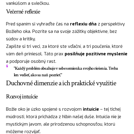
vankúšom a sviečkou.
Večerné reflexie
Pred spaním si vyhraďte čas na
reflexiu dňa
z perspektívy
Božieho oka. Pozrite sa na svoje zážitky objektívne, bez
súdov a kritiky.
Zapíšte si tri veci, za ktoré ste vďační, a tri poučenia, ktoré
vám deň priniesol. Táto prax
posilňuje pozitívne myslenie
a podporuje osobný rast.
"Každý problém obsahuje v sebe semienka svojho riešenia. Treba
len vedieť, ako sa naň pozrieť."
Duchovné dimenzie a ich praktické využitie
Rozvoj intuície
Božie oko je úzko spojené s rozvojom
intuície
– tej tichej
múdrosti, ktorá prichádza z hlbín našej duše. Intuícia nie je
mystickým javom, ale prirodzenou schopnosťou, ktorú
môžeme rozvíjať.