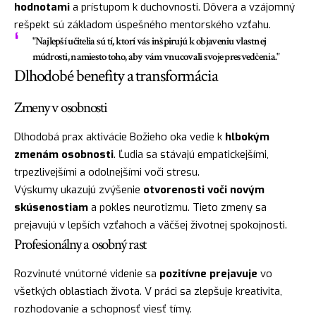
hodnotami
a prístupom k duchovnosti. Dôvera a vzájomný
rešpekt sú základom úspešného mentorského vzťahu.
"Najlepší učitelia sú tí, ktorí vás inšpirujú k objaveniu vlastnej
múdrosti, namiesto toho, aby vám vnucovali svoje presvedčenia."
Dlhodobé benefity a transformácia
Zmeny v osobnosti
Dlhodobá prax aktivácie Božieho oka vedie k
hlbokým
zmenám osobnosti
. Ľudia sa stávajú empatickejšími,
trpezlivejšími a odolnejšími voči stresu.
Výskumy ukazujú zvýšenie
otvorenosti voči novým
skúsenostiam
a pokles neurotizmu. Tieto zmeny sa
prejavujú v lepších vzťahoch a väčšej životnej spokojnosti.
Profesionálny a osobný rast
Rozvinuté vnútorné videnie sa
pozitívne prejavuje
vo
všetkých oblastiach života. V práci sa zlepšuje kreativita,
rozhodovanie a schopnosť viesť tímy.