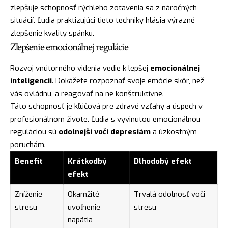
zlepšuje schopnosť rýchleho zotavenia sa z náročných
situácií. Ľudia praktizujúci tieto techniky hlásia výrazné
zlepšenie kvality spánku.
Zlepšenie emocionálnej regulácie
Rozvoj vnútorného videnia vedie k lepšej
emocionálnej
inteligencii
. Dokážete rozpoznať svoje emócie skôr, než
vás ovládnu, a reagovať na ne konštruktívne.
Táto schopnosť je kľúčová pre zdravé vzťahy a úspech v
profesionálnom živote. Ľudia s vyvinutou emocionálnou
reguláciou sú
odolnejší voči depresiám
a úzkostným
poruchám.
Benefit
Krátkodbý
Dlhodobý efekt
efekt
Zníženie
Okamžité
Trvalá odolnosť voči
stresu
uvoľnenie
stresu
napätia