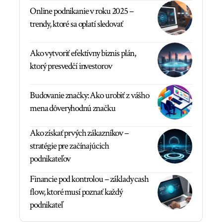
Online podnikanie v roku 2025 –
trendy, ktoré sa oplatí sledovať
Ako vytvoriť efektívny biznis plán,
ktorý presvedčí investorov
Budovanie značky: Ako urobiť z vášho
mena dôveryhodnú značku
Ako získať prvých zákazníkov –
stratégie pre začínajúcich
podnikateľov
Financie pod kontrolou – základy cash
flow, ktoré musí poznať každý
podnikateľ