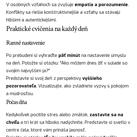
V osobných vzťahoch sa zvyšuje
empatia a porozumenie
.
Konflikty sa riešia konštruktívnejšie a vzťahy sa stávajú
hlbšími a autentickejšími.
Praktické cvičenia na každý deň
Ranné nastavenie
Po prebudení si vyhraďte
päť minút
na nastavenie úmyslu
na deň. Položte si otázku: "Ako môžem dnes žiť v súlade so
svojím najvyšším ja?"
Predstavte si svoj deň z perspektívy
vyššieho
pozorovateľa
. Vizualizujte, ako zvládnete výzvy s pokojom
a múdrosťou.
Počas dňa
Kedykoľvek pocítite stres alebo zmätok,
zastavte sa na
chvíľu
a tri krát sa hlboko nadýchnite. Predstavte si svetlo v
centre čela, ktoré vám prináša jasnosť.