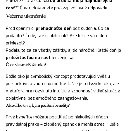
Položte si otázku: "
Čo by urobila môja najmúdrejšia
časť
?" Často dostanete prekvapivo jasné odpovede.
Večerné ukončenie
Pred spaním si
prehodnoťte deň
bez súdenia. Čo sa
podarilo? Čo by ste urobili inak? Aké lekcie vám deň
priniesol?
Poďakujte sa za všetky zážitky, aj tie náročné. Každý deň je
príležitosťou na rast
a učenie sa.
Čo je vlastne Božie oko?
Božie oko je symbolický koncept predstavujúci vyššiu
perspektívu a vnútornú múdrosť. Nie je to fyzické oko, ale
metafora pre rozvinutú intuíciu a schopnosť vidieť situácie
objektívne, bez emočného zaangažovania.
Ako dlho trvá, kým pocítim benefity?
Prvé benefity môžete pocítiť už po niekoľkých dňoch
pravidelnej praxe – zlepšený spánok a menší stres. Hlbšie