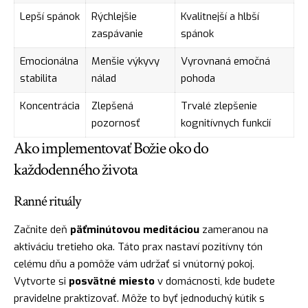
Lepší spánok
Rýchlejšie
Kvalitnejší a hlbší
zaspávanie
spánok
Emocionálna
Menšie výkyvy
Vyrovnaná emočná
stabilita
nálad
pohoda
Koncentrácia
Zlepšená
Trvalé zlepšenie
pozornosť
kognitívnych funkcií
Ako implementovať Božie oko do
každodenného života
Ranné rituály
Začnite deň
päťminútovou meditáciou
zameranou na
aktiváciu tretieho oka. Táto prax nastaví pozitívny tón
celému dňu a pomôže vám udržať si vnútorný pokoj.
Vytvorte si
posvätné miesto
v domácnosti, kde budete
pravidelne praktizovať. Môže to byť jednoduchý kútik s