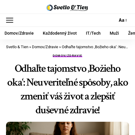
Aa
Domov/Zdravie
Každodenný život
IT/Tech
Muži
Že
Svetlo & Tien
»
Domov/Zdravie
»
Odhaľte tajomstvo ‚Božieho oka‘: Neuveriteľné spôsoby, ako zmeniť váš život a zlepšiť duševné zdravie!
DOMOV/ZDRAVIE
Odhaľte tajomstvo ‚Božieho
oka‘: Neuveriteľné spôsoby, ako
zmeniť váš život a zlepšiť
duševné zdravie!