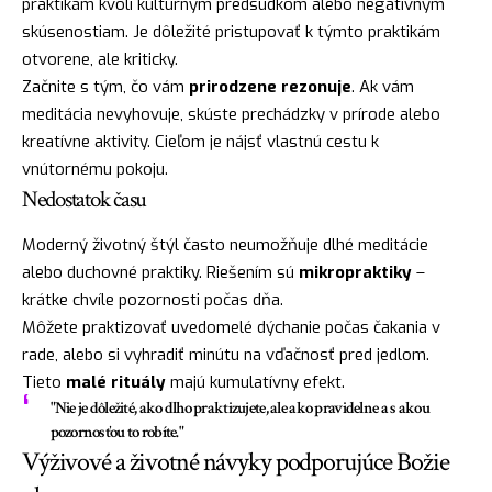
praktikám kvôli kultúrnym predsudkom alebo negatívnym
skúsenostiam. Je dôležité pristupovať k týmto praktikám
otvorene, ale kriticky.
Začnite s tým, čo vám
prirodzene rezonuje
. Ak vám
meditácia nevyhovuje, skúste prechádzky v prírode alebo
kreatívne aktivity. Cieľom je nájsť vlastnú cestu k
vnútornému pokoju.
Nedostatok času
Moderný životný štýl často neumožňuje dlhé meditácie
alebo duchovné praktiky. Riešením sú
mikropraktiky
–
krátke chvíle pozornosti počas dňa.
Môžete praktizovať uvedomelé dýchanie počas čakania v
rade, alebo si vyhradiť minútu na vďačnosť pred jedlom.
Tieto
malé rituály
majú kumulatívny efekt.
"Nie je dôležité, ako dlho praktizujete, ale ako pravidelne a s akou
pozornosťou to robíte."
Výživové a životné návyky podporujúce Božie