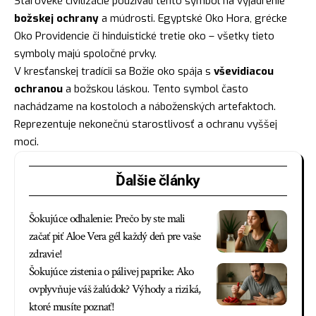
Staroveké civilizácie používali tento symbol na vyjadrenie
božskej ochrany
a múdrosti. Egyptské Oko Hora, grécke
Oko Providencie či hinduistické tretie oko – všetky tieto
symboly majú spoločné prvky.
V kresťanskej tradícii sa Božie oko spája s
vševidiacou
ochranou
a božskou láskou. Tento symbol často
nachádzame na kostoloch a náboženských artefaktoch.
Reprezentuje nekonečnú starostlivosť a ochranu vyššej
moci.
Ďalšie články
Šokujúce odhalenie: Prečo by ste mali
začať piť Aloe Vera gél každý deň pre vaše
zdravie!
Šokujúce zistenia o pálivej paprike: Ako
ovplyvňuje váš žalúdok? Výhody a riziká,
ktoré musíte poznať!