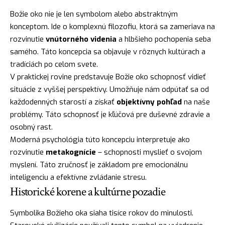
Božie oko nie je len symbolom alebo abstraktným
konceptom. Ide o komplexnú filozofiu, ktorá sa zameriava na
rozvinutie
vnútorného videnia
a hlbšieho pochopenia seba
samého. Táto koncepcia sa objavuje v rôznych kultúrach a
tradíciách po celom svete.
V praktickej rovine predstavuje Božie oko schopnosť vidieť
situácie z vyššej perspektívy. Umožňuje nám odpútať sa od
každodenných starostí a získať
objektívny pohľad
na naše
problémy. Táto schopnosť je kľúčová pre duševné zdravie a
osobný rast.
Moderná psychológia túto koncepciu interpretuje ako
rozvinutie
metakognície
– schopnosti myslieť o svojom
myslení. Táto zručnosť je základom pre emocionálnu
inteligenciu a efektívne zvládanie stresu.
Historické korene a kultúrne pozadie
Symbolika Božieho oka siaha tisíce rokov do minulosti.