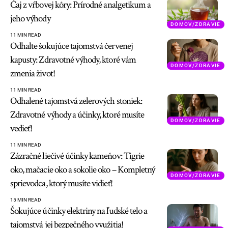
Čaj z vŕbovej kôry: Prírodné analgetikum a
jeho výhody
DOMOV/ZDRAVIE
11 MIN READ
Odhalte šokujúce tajomstvá červenej
kapusty: Zdravotné výhody, ktoré vám
DOMOV/ZDRAVIE
zmenia život!
11 MIN READ
Odhalené tajomstvá zelerových stoniek:
Zdravotné výhody a účinky, ktoré musíte
DOMOV/ZDRAVIE
vedieť!
11 MIN READ
Zázračné liečivé účinky kameňov: Tigrie
oko, mačacie oko a sokolie oko – Kompletný
DOMOV/ZDRAVIE
sprievodca, ktorý musíte vidieť!
15 MIN READ
Šokujúce účinky elektriny na ľudské telo a
tajomstvá jej bezpečného využitia!