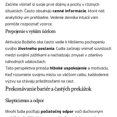
Začnite všímať si svoje prvé dojmy a pocity v rôznych
situáciách. Často obsahujú
cenné informácie
, ktoré náš
analytický um prehliadne. Vedenie denníka intuícií vám
pomôže rozpoznať vzorce.
Prepojenie s vyšším účelom
Aktivácia Božieho oka často vedie k hlbšiemu pochopeniu
svojho
životného poslania
. Ľudia začínajú vnímať súvislosti
medzi svojimi zážitkami a nachádzajú zmysel v zdanlivo
náhodných udalostiach.
Táto perspektíva prináša
hlboké uspokojenie
a motiváciu.
Keď rozumiete svojmu mistu vo väčšom celku, každodenné
výzvy sa stávajú príležitosťami na rast.
Prekonávanie bariér a častých prekážok
Skepticizmus a odpor
Mnohí ľudia pociťujú
počiatočný odpor
voči duchovným