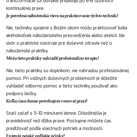
transformácie sa obvykle prejavujú po 6-8 týždňoch
kontinuálnej praxe.
Je potrebná náboženská viera na praktizovanie týchto techník?
Nie, techniky spojené s Božím okom môžu praktizovať ľudia
akéhokoľvek náboženského presvedčenia alebo ateisti. Ide
skôr o praktické nástroje pre duševné zdravie než o
náboženské praktiky.
Môžu tieto praktiky nahradiť profesionálnu terapiu?
Nie, tieto praktiky sú doplnkom, nie náhradou profesionálnej
pomoci. Pri vážnych duševných problémoch je dôležité
vyhľadať odbornú pomoc a tieto techniky používať ako
podporu liečby.
Koľko času denne potrebujem venovať praxi?
Stačí začať s 5-10 minútami denne. Dôležitejšia je
pravidelnosť než dĺžka praxe. Postupne môžete čas
predlžovať podľa vlastných potrieb a možností.
Existujú nejaké vedľajšie účinky?