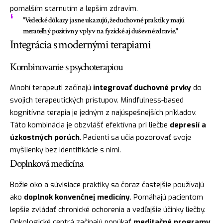
pomalším starnutím a lepším zdravím.
"Vedecké dôkazy jasne ukazujú, že duchovné praktiky majú
merateľný pozitívny vplyv na fyzické aj duševné zdravie."
Integrácia s modernými terapiami
Kombinovanie s psychoterapiou
Mnohí terapeuti začínajú
integrovať duchovné prvky
do
svojich terapeutických prístupov. Mindfulness-based
kognitívna terapia je jedným z najúspešnejších príkladov.
Táto kombinácia je obzvlášť efektívna pri liečbe
depresií a
úzkostných porúch
. Pacienti sa učia pozorovať svoje
myšlienky bez identifikácie s nimi.
Doplnková medicína
Božie oko a súvisiace praktiky sa čoraz častejšie používajú
ako
doplnok konvenčnej medicíny
. Pomáhajú pacientom
lepšie zvládať chronické ochorenia a vedľajšie účinky liečby.
Onkologické centrá začínajú ponúkať
meditačné programy