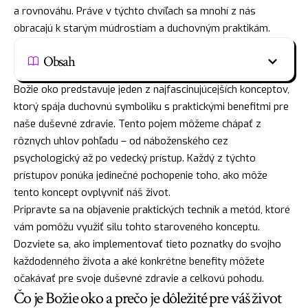
a rovnováhu. Práve v týchto chvíľach sa mnohí z nás
obracajú k starým múdrostiam a duchovným praktikám.
Obsah
Božie oko predstavuje jeden z najfascinujúcejších konceptov,
ktorý spája duchovnú symboliku s praktickými benefitmi pre
naše duševné zdravie. Tento pojem môžeme chápať z
rôznych uhlov pohľadu – od náboženského cez
psychologický až po vedecký prístup. Každý z týchto
prístupov ponúka jedinečné pochopenie toho, ako môže
tento koncept ovplyvniť náš život.
Pripravte sa na objavenie praktických techník a metód, ktoré
vám pomôžu využiť silu tohto staroveného konceptu.
Dozviete sa, ako implementovať tieto poznatky do svojho
každodenného života a aké konkrétne benefity môžete
očakávať pre svoje duševné zdravie a celkovú pohodu.
Čo je Božie oko a prečo je dôležité pre váš život