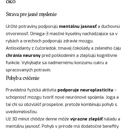
oko
Strava pre jasné myslenie
Určité potraviny podporujú
mentálnu jasnosť
a duchovnú
otvorenosť. Omega-3 mastné kyseliny nachádzajúce sa v
rybách a orechoch podporujú zdravie mozgu.
Antioxidanty z čučoriedok, tmavej čokolády a zeleného čaju
chránia neurony
pred poškodením a zlepšujú kognitívne
funkcie. Vyhýbajte sa nadmernému konzumu cukru a
spracovaných potravín.
Pohyb a cvičenie
Pravidelná fyzická aktivita
podporuje neuroplasticitu
–
schopnosť mozgu tvoriť nové neurónové spojenia. Joga a
tai chi sú obzvlášť prospešné, pretože kombinujú pohyb s
uvedomelosťou.
Už 30 minút chôdze denne môže
výrazne zlepšiť
náladu a
mentálnu jasnosť. Pohyb v prírode má dodatočné benefity