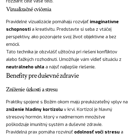
rozžiariť celé vaše telo.
Vizualizačné cvičenia
Pravidelné vizualizácie pomáhajú rozvíjať
imaginatívne
schopnosti
a kreativitu. Predstavte si seba z vtáčej
perspektívy, ako pozorujete svoj život objektívne a bez
emócií.
Táto technika je obzvlášť užitočná pri riešení konfliktov
alebo ťažkých rozhodnutí. Umožňuje vám vidieť situáciu z
neutrálneho uhla
a nájsť najlepšie riešenie.
Benefity pre duševné zdravie
Zníženie úzkosti a stresu
Praktiky spojené s Božím okom majú preukázateľný vplyv na
zníženie hladiny kortizolu
v krvi. Kortizol je hlavný
stresový hormón, ktorý v nadmernom množstve
poškodzuje imunitný systém a duševné zdravie.
Pravidelná prax pomáha rozvinúť
odolnosť voči stresu
a