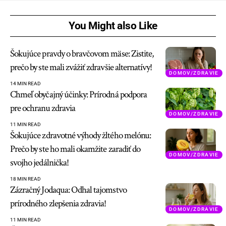
You Might also Like
Šokujúce pravdy o bravčovom mäse: Zistite,
prečo by ste mali zvážiť zdravšie alternatívy!
DOMOV/ZDRAVIE
14 MIN READ
Chmeľ obyčajný účinky: Prírodná podpora
pre ochranu zdravia
DOMOV/ZDRAVIE
11 MIN READ
Šokujúce zdravotné výhody žltého melónu:
Prečo by ste ho mali okamžite zaradiť do
DOMOV/ZDRAVIE
svojho jedálnička!
18 MIN READ
Zázračný Jodaqua: Odhal tajomstvo
prírodného zlepšenia zdravia!
DOMOV/ZDRAVIE
11 MIN READ