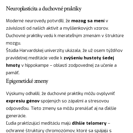
Neuroplasticita a duchovné praktiky
Moderné neurovedy potvrdili, že
mozog sa mení
v
závislosti od našich aktivít a myšlienkových vzorov.
Duchovné praktiky vedú k merateľným zmenám v štruktúre
mozgu.
Štúdia Harvardskej univerzity ukázala, že už osem týždňov
pravidelnej meditácie vedie k
zvýšeniu hustoty šedej
hmoty
v hippokampe – oblasti zodpovednej za učenie a
pamäť.
Epigenetické zmeny
Výskumy odhalili, že duchovné praktiky môžu ovplyvniť
expresiu génov
spojených so zápalmi a stresovou
odpoveďou. Tieto zmeny sa môžu prenášať aj na ďalšie
generácie.
Ľudia praktizujúci meditáciu majú
dlhšie telomery
–
ochranné štruktúry chromozómov, ktoré sa spájajú s