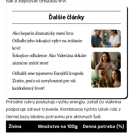
tlak a zlepšovať cirkuláciu krvi.
Ďalšie články
Ako heparín dramaticky mení hru:
Odhaľte jeho šokujúci vplyv na zrážanie
krvi!
Šokujúce odhalenie: Ako Valeriána dokáže
zázračne znížiť stres!
Odhalili sme tajomstvo Ezerjófű kvapiek:
Zistite, prečo sú nevyhnutné pre váš
každodenný život!
Prírodné cukry poskytujú rýchlu energiu, zatiaľ čo vláknina
podporuje zdravé trávenie. Kombinácia týchto látok robí z
čiernej bazy ideálnu potravinu pre aktívnych ľudí.
Živina
Množstvo na 100g
Denná potreba (%)