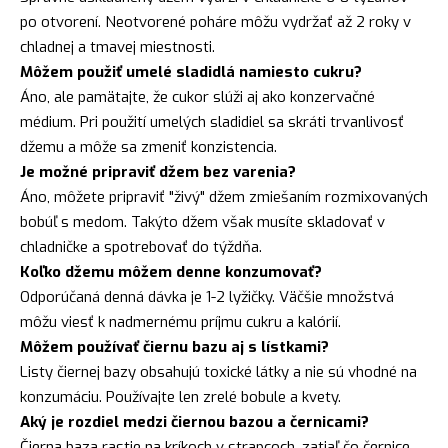
po otvorení. Neotvorené poháre môžu vydržať až 2 roky v
chladnej a tmavej miestnosti.
Môžem použiť umelé sladidlá namiesto cukru?
Áno, ale pamätajte, že cukor slúži aj ako konzervačné
médium. Pri použití umelých sladidiel sa skráti trvanlivosť
džemu a môže sa zmeniť konzistencia.
Je možné pripraviť džem bez varenia?
Áno, môžete pripraviť "živý" džem zmiešaním rozmixovaných
bobúľ s medom. Takýto džem však musíte skladovať v
chladničke a spotrebovať do týždňa.
Koľko džemu môžem denne konzumovať?
Odporúčaná denná dávka je 1-2 lyžičky. Väčšie množstvá
môžu viesť k nadmernému príjmu cukru a kalórií.
Môžem používať čiernu bazu aj s lístkami?
Listy čiernej bazy obsahujú toxické látky a nie sú vhodné na
konzumáciu. Používajte len zrelé bobule a kvety.
Aký je rozdiel medzi čiernou bazou a černicami?
Čierna baza rastie na kríkoch v strapcoch, zatiaľ čo černice