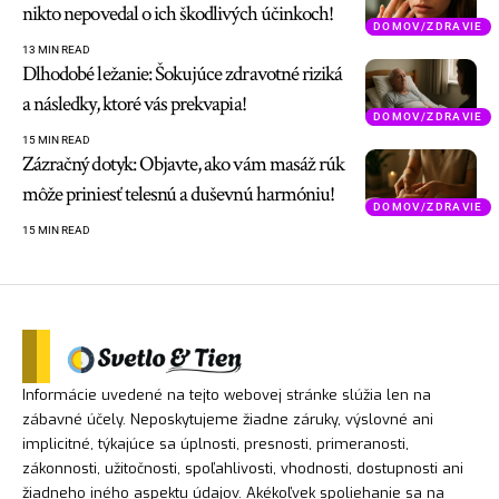
nikto nepovedal o ich škodlivých účinkoch!
DOMOV/ZDRAVIE
13 MIN READ
Dlhodobé ležanie: Šokujúce zdravotné riziká
a následky, ktoré vás prekvapia!
DOMOV/ZDRAVIE
15 MIN READ
Zázračný dotyk: Objavte, ako vám masáž rúk
môže priniesť telesnú a duševnú harmóniu!
DOMOV/ZDRAVIE
15 MIN READ
Informácie uvedené na tejto webovej stránke slúžia len na
zábavné účely. Neposkytujeme žiadne záruky, výslovné ani
implicitné, týkajúce sa úplnosti, presnosti, primeranosti,
zákonnosti, užitočnosti, spoľahlivosti, vhodnosti, dostupnosti ani
žiadneho iného aspektu údajov. Akékoľvek spoliehanie sa na