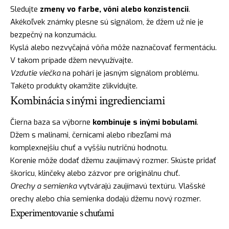
Sledujte
zmeny vo farbe, vôni alebo konzistencii
.
Akékoľvek známky plesne sú signálom, že džem už nie je
bezpečný na konzumáciu.
Kyslá alebo nezvyčajná vôňa môže naznačovať fermentáciu.
V takom prípade džem nevyužívajte.
Vzdutie viečka
na pohári je jasným signálom problému.
Takéto produkty okamžite zlikvidujte.
Kombinácia s inými ingredienciami
Čierna baza sa výborne
kombinuje s inými bobulami
.
Džem s malinami, černicami alebo ríbezľami má
komplexnejšiu chuť a vyššiu nutričnú hodnotu.
Korenie môže dodať džemu zaujímavý rozmer. Skúste pridať
škoricu, klinčeky alebo zázvor pre originálnu chuť.
Orechy a semienka
vytvárajú zaujímavú textúru. Vlašské
orechy alebo chia semienka dodajú džemu nový rozmer.
Experimentovanie s chuťami