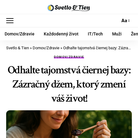
Aa
Domov/Zdravie
Každodenný život
IT/Tech
Muži
Že
Svetlo & Tien
»
Domov/Zdravie
»
Odhalte tajomstvá čiernej bazy: Zázračný džem, ktorý zmení váš život!
DOMOV/ZDRAVIE
Odhalte tajomstvá čiernej bazy:
Zázračný džem, ktorý zmení
váš život!