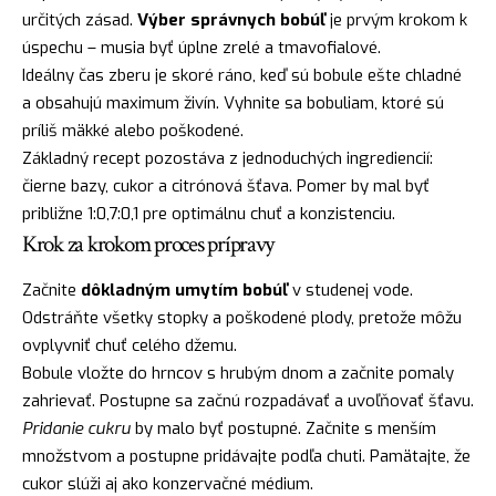
určitých zásad.
Výber správnych bobúľ
je prvým krokom k
úspechu – musia byť úplne zrelé a tmavofialové.
Ideálny čas zberu je skoré ráno, keď sú bobule ešte chladné
a obsahujú maximum živín. Vyhnite sa bobuliam, ktoré sú
príliš mäkké alebo poškodené.
Základný recept pozostáva z jednoduchých ingrediencií:
čierne bazy, cukor a citrónová šťava. Pomer by mal byť
približne 1:0,7:0,1 pre optimálnu chuť a konzistenciu.
Krok za krokom proces prípravy
Začnite
dôkladným umytím bobúľ
v studenej vode.
Odstráňte všetky stopky a poškodené plody, pretože môžu
ovplyvniť chuť celého džemu.
Bobule vložte do hrncov s hrubým dnom a začnite pomaly
zahrievať. Postupne sa začnú rozpadávať a uvoľňovať šťavu.
Pridanie cukru
by malo byť postupné. Začnite s menším
množstvom a postupne pridávajte podľa chuti. Pamätajte, že
cukor slúži aj ako konzervačné médium.