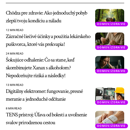
Chôdza pre zdravie: Ako jednoduchý pohyb
zlepší tvoju kondíciu a náladu
DOMOV/ZDRAVIE
12 MIN READ
Zázračné liečivé účinky a použitia lekárskeho
puškvorca, ktoré vás prekvapia!
DOMOV/ZDRAVIE
24 MIN READ
Šokujúce odhalenie: Čo sa stane, keď
skombinujete Xanax s alkoholom?
DOMOV/ZDRAVIE
Nepodceňujte riziká a následky!
13 MIN READ
Digitálny elektromer: fungovanie, presné
meranie a jednoduché odčítanie
DOMOV/ZDRAVIE
8 MIN READ
TENS prístroj: Úľava od bolesti a uvoľnenie
svalov prirodzenou cestou
DOMOV/ZDRAVIE