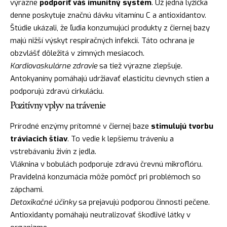
výrazne
podporiť váš imunitný systém
. Už jedna lyžička
denne poskytuje značnú dávku vitamínu C a antioxidantov.
Štúdie ukázali, že ľudia konzumujúci produkty z čiernej bazy
majú nižší výskyt respiračných infekcií. Táto ochrana je
obzvlášť dôležitá v zimných mesiacoch.
Kardiovaskulárne zdravie
sa tiež výrazne zlepšuje.
Antokyaníny pomáhajú udržiavať elasticitu cievnych stien a
podporujú zdravú cirkuláciu.
Pozitívny vplyv na trávenie
Prírodné enzýmy prítomné v čiernej baze
stimulujú tvorbu
tráviacich štiav
. To vedie k lepšiemu tráveniu a
vstrebávaniu živín z jedla.
Vláknina v bobulách podporuje zdravú črevnú mikroflóru.
Pravidelná konzumácia môže pomôcť pri problémoch so
zápchami.
Detoxikačné účinky
sa prejavujú podporou činnosti pečene.
Antioxidanty pomáhajú neutralizovať škodlivé látky v