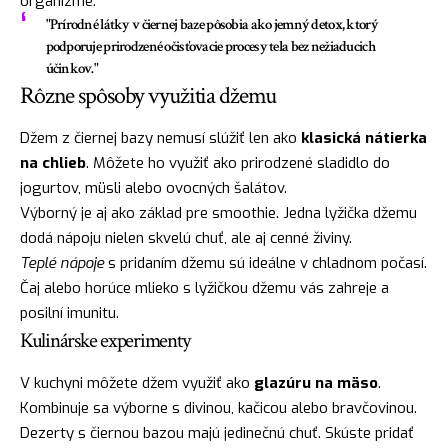
organizme.
"Prírodné látky v čiernej baze pôsobia ako jemný detox, ktorý
podporuje prirodzené očisťovacie procesy tela bez nežiaducich
účinkov."
Rôzne spôsoby využitia džemu
Džem z čiernej bazy nemusí slúžiť len ako
klasická nátierka
na chlieb
. Môžete ho využiť ako prirodzené sladidlo do
jogurtov, müsli alebo ovocných šalátov.
Výborný je aj ako základ pre smoothie. Jedna lyžička džemu
dodá nápoju nielen skvelú chuť, ale aj cenné živiny.
Teplé nápoje
s pridaním džemu sú ideálne v chladnom počasí.
Čaj alebo horúce mlieko s lyžičkou džemu vás zahreje a
posilní imunitu.
Kulinárske experimenty
V kuchyni môžete džem využiť ako
glazúru na mäso
.
Kombinuje sa výborne s divinou, kačicou alebo bravčovinou.
Dezerty s čiernou bazou majú jedinečnú chuť. Skúste pridať