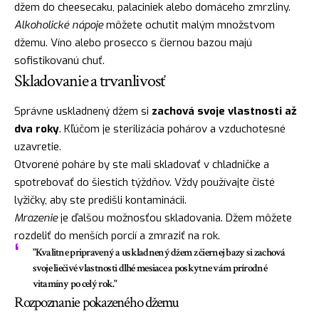
džem do cheesecaku, palaciniek alebo domáceho zmrzliny.
Alkoholické nápoje
môžete ochutit malým množstvom
džemu. Víno alebo prosecco s čiernou bazou majú
sofistikovanú chuť.
Skladovanie a trvanlivosť
Správne uskladnený džem si
zachová svoje vlastnosti až
dva roky
. Kľúčom je sterilizácia pohárov a vzduchotesné
uzavretie.
Otvorené poháre by ste mali skladovať v chladničke a
spotrebovať do šiestich týždňov. Vždy používajte čisté
lyžičky, aby ste predišli kontaminácii.
Mrazenie
je ďalšou možnosťou skladovania. Džem môžete
rozdeliť do menších porcií a zmraziť na rok.
"Kvalitne pripravený a uskladnený džem z čiernej bazy si zachová
svoje liečivé vlastnosti dlhé mesiace a poskytne vám prírodné
vitamíny po celý rok."
Rozpoznanie pokazeného džemu