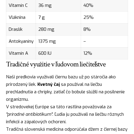
Vitamín C
36 mg
40%
Vláknina
7 g
25%
Draslík
280 mg
8%
Antokyaníny
1375 mg
–
Vitamín A
600 IU
12%
Tradičné využitie v ľudovom liečiteľstve
Naši predkovia využívali čiernu bazu už po stáročia ako
prirodzený liek.
Kvetný čaj
sa používal na liečbu
prechladnutia a chrípky, zatiaľ čo bobule slúžili na posilnenie
organizmu.
V stredovekej Európe sa táto rastlina považovala za
"prírodné antibiotikum"
. Ľudia ju používali na liečbu rôznych
infekcií a zápalových ochorení.
Tradičná slovenská medicína odporúčala džem z čiernej bazy