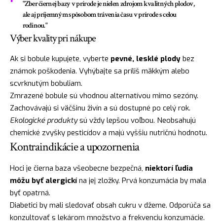
"Zber čiernej bazy v prírode je nielen zdrojom kvalitných plodov,
ale aj príjemným spôsobom trávenia času v prírode s celou
rodinou."
Výber kvality pri nákupe
Ak si bobule kupujete, vyberte
pevné, lesklé plody
bez
známok poškodenia. Vyhýbajte sa príliš mäkkým alebo
scvrknutým bobuliam.
Zmrazené bobule sú vhodnou alternatívou mimo sezóny.
Zachovávajú si väčšinu živín a sú dostupné po celý rok.
Ekologické produkty
sú vždy lepšou voľbou. Neobsahujú
chemické zvyšky pesticídov a majú vyššiu nutričnú hodnotu.
Kontraindikácie a upozornenia
Hoci je čierna baza všeobecne bezpečná,
niektorí ľudia
môžu byť alergickí
na jej zložky. Prvá konzumácia by mala
byť opatrná.
Diabetici by mali sledovať obsah cukru v džeme. Odporúča sa
konzultovať s lekárom množstvo a frekvenciu konzumácie.