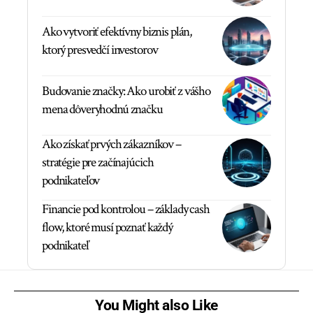
Ako vytvoriť efektívny biznis plán,
ktorý presvedčí investorov
Budovanie značky: Ako urobiť z vášho
mena dôveryhodnú značku
Ako získať prvých zákazníkov –
stratégie pre začínajúcich
podnikateľov
Financie pod kontrolou – základy cash
flow, ktoré musí poznať každý
podnikateľ
You Might also Like