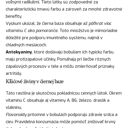
voľnými radikálmi. Tieto látky sú zodpovedné za
charakteristickú tmavú farbu a zároveň za mnohé zdravotné
benefity.
Výskum ukázal, že čierna baza obsahuje až
päťkrát viac
vitamínu C ako pomaranče
. Toto množstvo je mimoriadne
dôležité pre podporu imunitného systému, najmä v
chladných mesiacoch.
Antokyaníny
, ktoré dodávajú bobuliam ich typickú farbu,
majú protizápalové účinky. Pomáhają pri liečbe rôznych
zápalových procesov v tele a môžu zmierňovať príznaky
artritídy.
Kľúčové živiny v čiernej baze
Táto rastlina je skutočnou pokladnicou cenných látok. Okrem
vitamínu C obsahuje aj vitamíny A, B6, železo, draslík a
vlákninu.
Flavonoidy
prítomné v bobulách podporujú zdravie srdca a
ciev. Pravidelná konzumácia môže pomôcť znižovať krvný