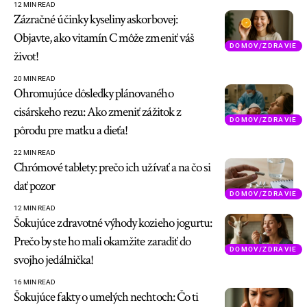
12 MIN READ
Zázračné účinky kyseliny askorbovej:
Objavte, ako vitamín C môže zmeniť váš
DOMOV/ZDRAVIE
život!
20 MIN READ
Ohromujúce dôsledky plánovaného
cisárskeho rezu: Ako zmeniť zážitok z
DOMOV/ZDRAVIE
pôrodu pre matku a dieťa!
22 MIN READ
Chrómové tablety: prečo ich užívať a na čo si
dať pozor
DOMOV/ZDRAVIE
12 MIN READ
Šokujúce zdravotné výhody kozieho jogurtu:
Prečo by ste ho mali okamžite zaradiť do
DOMOV/ZDRAVIE
svojho jedálnička!
16 MIN READ
Šokujúce fakty o umelých nechtoch: Čo ti