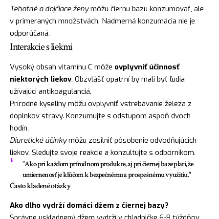
Tehotné a dojčiace ženy
môžu čiernu bazu konzumovať, ale
v primeraných množstvách. Nadmerná konzumácia nie je
odporúčaná.
Interakcie s liekmi
Vysoký obsah vitamínu C môže
ovplyvniť účinnosť
niektorých liekov
. Obzvlášť opatrní by mali byť ľudia
užívajúci antikoagulanciá.
Prírodné kyseliny môžu ovplyvniť vstrebávanie železa z
doplnkov stravy. Konzumujte s odstupom aspoň dvoch
hodín.
Diuretické účinky
môžu zosilniť pôsobenie odvodňujúcich
liekov. Sledujte svoje reakcie a konzultujte s odborníkom.
"Ako pri každom prírodnom produkte, aj pri čiernej baze platí, že
umiernenosť je kľúčom k bezpečnému a prospešnému využitiu."
Často kladené otázky
Ako dlho vydrží domáci džem z čiernej bazy?
Správne uskladnený džem vydrží v chladničke 6-8 týždňov