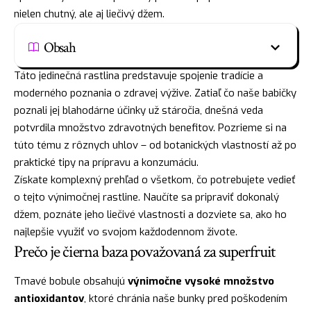
nielen chutný, ale aj liečivý džem.
Obsah
Táto jedinečná rastlina predstavuje spojenie tradície a
moderného poznania o zdravej výžive. Zatiaľ čo naše babičky
poznali jej blahodárne účinky už stáročia, dnešná veda
potvrdila množstvo zdravotných benefitov. Pozrieme si na
túto tému z rôznych uhlov – od botanických vlastností až po
praktické tipy na prípravu a konzumáciu.
Získate komplexný prehľad o všetkom, čo potrebujete vedieť
o tejto výnimočnej rastline. Naučíte sa pripraviť dokonalý
džem, poznáte jeho liečivé vlastnosti a dozviete sa, ako ho
najlepšie využiť vo svojom každodennom živote.
Prečo je čierna baza považovaná za superfruit
Tmavé bobule obsahujú
výnimočne vysoké množstvo
antioxidantov
, ktoré chránia naše bunky pred poškodením