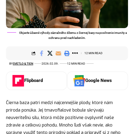
Objavte úžasné výhody zázračného džemu z čiernej bazy na posilnenie imunity a
ochranu pred nachladením.
12 MIN READ
BY
SVETLO & TIEN
2026.02.09.
12 MIN READ
Flipboard
Google News
Čierna baza patrí medzi najcennejšie plody, ktoré nám
príroda ponúka. Jej tmavofialové bobule skrývajú
neuveriteľnú silu, ktorá môže pozitívne ovplyvniť naše
zdravie a celkovú pohodu. Mnoho ľudí však nevie, ako
správne využiť tento prírodný poklad a pripraviť si z neho