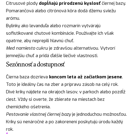
Citrusové plody
dopĺňajú prirodzenú kyslosť
čiernej bazy.
Pomarančová alebo citrónová kôra dodá džemu sviežu
arómu.
Bylinky ako levanduľa alebo rozmarín vytvárajú
sofistikované chutové kombinácie. Používajte ich však
opatrne, aby neprepili hlavnú chuť.
Med namiesto cukru
je zdravšou alternatívou. Vytvorí
jemnejšiu chuť a pridá ďalšie liečivé vlastnosti.
Sezónnosť a dostupnosť
Čierna baza dozrieva
koncom leta až začiatkom jesene
.
Toto je ideálny čas na zber a prípravu zásob na celý rok.
Divé kríky nájdete na okrajoch lesov, v parkoch alebo pozdĺž
ciest. Vždy si overte, že zbierate na miestach bez
chemického ošetrenia.
Pestovanie vlastnej čiernej bazy
je jednoduchou možnosťou.
Kríky sú nenáročné a po zakorenení poskytujú úrodu každý
rok.