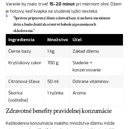
Varenie by malo trvať
15-20 minút
pri miernom ohni. Džem
je hotový, keď kvapka na studenej lyžici nesteká.
"Správne pripravený džem z čiernej bazy si zachová maximum
živín a bude chutiť ako čerstvé bobule aj po mesiacoch
skladovania."
Ingrediencia
Množstvo
Účel
Čierne bazy
1 kg
Základ džemu
Kryštálový cukor
700 g
Sladenie +
konzervovanie
Citrónová šťava
50 ml
Ochrana vitamínov
Škorica
1 tyčinka
Aróma
(voliteľne)
Zdravotné benefity pravidelnej konzumácie
Každodenná konzumácia malého množstva džemu môže