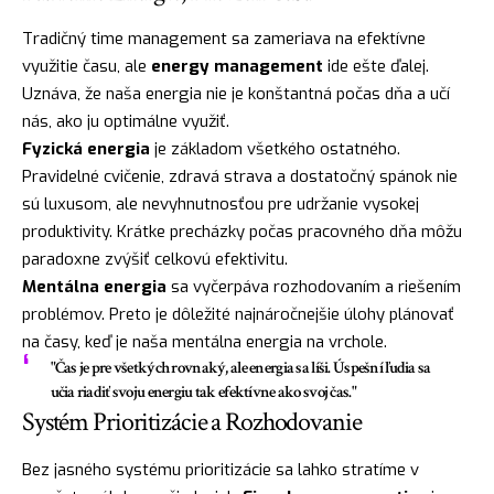
Tradičný time management sa zameriava na efektívne
využitie času, ale
energy management
ide ešte ďalej.
Uznáva, že naša energia nie je konštantná počas dňa a učí
nás, ako ju optimálne využiť.
Fyzická energia
je základom všetkého ostatného.
Pravidelné cvičenie, zdravá strava a dostatočný spánok nie
sú luxusom, ale nevyhnutnosťou pre udržanie vysokej
produktivity. Krátke precházky počas pracovného dňa môžu
paradoxne zvýšiť celkovú efektivitu.
Mentálna energia
sa vyčerpáva rozhodovaním a riešením
problémov. Preto je dôležité najnáročnejšie úlohy plánovať
na časy, keď je naša mentálna energia na vrchole.
"Čas je pre všetkých rovnaký, ale energia sa líši. Úspešní ľudia sa
učia riadiť svoju energiu tak efektívne ako svoj čas."
Systém Prioritizácie a Rozhodovanie
Bez jasného systému prioritizácie sa lahko stratíme v