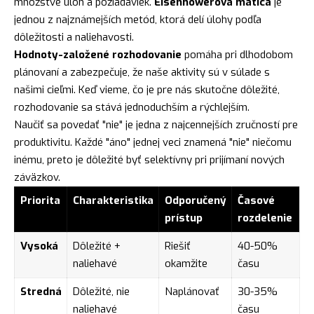
množstve úloh a požiadaviek.
Eisenhowerova matica
je
jednou z najznámejších metód, ktorá delí úlohy podľa
dôležitosti a naliehavosti.
Hodnoty-založené rozhodovanie
pomáha pri dlhodobom
plánovaní a zabezpečuje, že naše aktivity sú v súlade s
našimi cieľmi. Keď vieme, čo je pre nás skutočne dôležité,
rozhodovanie sa stává jednoduchším a rýchlejším.
Naučiť sa povedať "nie" je jedna z najcennejších zručností pre
produktivitu. Každé "áno" jednej veci znamená "nie" niečomu
inému, preto je dôležité byť selektívny pri prijímaní nových
záväzkov.
Priorita
Charakteristika
Odporučený
Časové
prístup
rozdelenie
Vysoká
Dôležité +
Riešiť
40-50%
naliehavé
okamžite
času
Stredná
Dôležité, nie
Naplánovať
30-35%
naliehavé
času