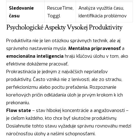
Sledovanie
RescueTime,
Analýza využitia času,
času
Toggl
identifikácia problémov
Psychologické Aspekty Vysokej Produktivity
Produktivita nie je len otázkou správnych techník, ale aj
správneho nastavenia mysle.
Mentálna pripravenosť
a
emocionálna inteligencia
hrajú kľúčovú úlohu v tom, ako
efektívne dokážeme pracovať.
Prokrastinácia je jedným z najväčších nepriateľov
produktivity. Často vzniká nie z lenivosti, ale zo strachu,
perfekcionizmu alebo pocitu preťaženia. Rozpoznanie
koreňových príčin odkládania úloh je prvým krokom k ich
prekonaniu.
Flow state
– stav hlbokej koncentrácie a angažovanosti –
je cieľom každého, kto chce byť skutočne produktívny.
Dosiahnutie tohto stavu vyžaduje správnu rovnováhu medzi
náročnosťou úlohy a našimi schopnosťami.