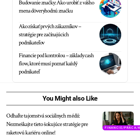
Budovanie značky: Ako urobiť z vášho
mena dôveryhodnú značku
Ako získať prvých zákazníkov –
stratégie pre začínajúcich
podnikateľov
Financie pod kontrolou – základy cash
flow, ktoré musí poznať každý
podnikateľ
You Might also Like
Odhaľte tajomstvá sociálnych médií:
Nezmeškajte tieto šokujúce stratégie pre
FINANCIE/PRÁCA/
raketovú kariéru online!