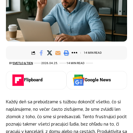
14 MIN READ
BY
SVETLO & TIEN
2026.04.25.
14 MIN READ
Flipboard
Google News
Každý deň sa prebúdzame s túžbou dokončiť všetko, čo si
naplánujeme, no večer často zisťujeme, že sme zvládli len
zlomok z toho, čo sme si predsavzali. Tento frustrujúci pocit
poznajú takmer všetci pracujúci ľudia, bez ohľadu na to, či
pracujú v kancelárii, z domu alebo na cestách. Produktivita sa