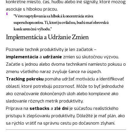
konkrétne miesto, čas, hudbu alebo iné signály, ktoré mozog
asociuje s hlbokou prácou.
"V ére rozptyľovania sa hlboká koncentrácia stáva
superschopnosťou. Tí, ktorí ju ovládnu, budú mať obrovskú
konkurenčnú výhodu."
Implementácia a Udržanie Zmien
Poznanie techník produktivity je len začiatok –
implementácia
a
udržanie
zmien sú skutočnou výzvou.
Začatie s jednou alebo dvoma technikami namiesto pokusu o
zmenu všetkého naraz zvyšuje šance na úspech.
Tracking pokroku
pomáha udržať motiváciu a identifikovať
oblasti, ktoré potrebujú pozornosť. Môže to byť jednoduché
ako označovanie dokončených úloh alebo komplexné ako
sledovanie rôznych metrík produktivity.
Príprava na
setbacks
a
zlé dni
je súčasťou realistického
prístupu k zlepšovaniu produktivity. Dôležité je mať plán, ako
sa rýchlo vrátiť na správnu cestu po dočasnom zlyhaní.