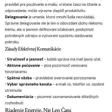
pravidiel pre používanie e-mailu, vrátane času na čítanie a
odpovedanie, môže výrazne zlepšiť produktivitu.
Delegovanie
je umenie, ktoré mnohí ľudia nezvládajú.
Správne delegovanie nie je len o odovzdaní úlohy niekomu
inému, ale o jasnom definovaní očakávaní, poskytnutí
potrebných zdrojov a vytvorení systému sledovania
pokroku.
Zásady Efektívnej Komunikácie
•
Stručnosť a jasnosť
– každá správa má mať jasný účel
•
Aktívne počúvanie
– plná pozornosť venovaná
hovoriacemu
•
Spätná väzba
– pravidelné overovanie porozumenia
•
Výber správneho kanála
– e-mail vs. telefón vs. osobné
stretnutie
•
Dokumentácia
– písomné zaznamenávanie dôležitých
rozhodnutí
Riadenie Energie, Nie Len Času