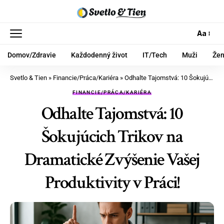
Aa
Domov/Zdravie
Každodenný život
IT/Tech
Muži
Že
Svetlo & Tien
»
Financie/Práca/Kariéra
»
Odhalte Tajomstvá: 10 Šokujúcich Trikov na Dramatické Zvýšenie Vašej Produktivity v Práci!
FINANCIE/PRÁCA/KARIÉRA
Odhalte Tajomstvá: 10
Šokujúcich Trikov na
Dramatické Zvýšenie Vašej
Produktivity v Práci!