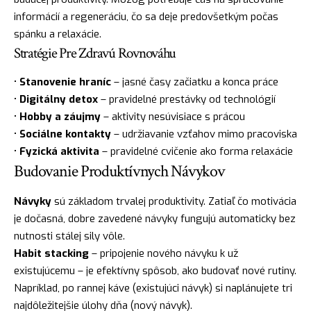
informácií a regeneráciu, čo sa deje predovšetkým počas
spánku a relaxácie.
Stratégie Pre Zdravú Rovnováhu
•
Stanovenie hraníc
– jasné časy začiatku a konca práce
•
Digitálny detox
– pravidelné prestávky od technológií
•
Hobby a záujmy
– aktivity nesúvisiace s prácou
•
Sociálne kontakty
– udržiavanie vzťahov mimo pracoviska
•
Fyzická aktivita
– pravidelné cvičenie ako forma relaxácie
Budovanie Produktívnych Návykov
Návyky
sú základom trvalej produktivity. Zatiaľ čo motivácia
je dočasná, dobre zavedené návyky fungujú automaticky bez
nutnosti stálej sily vôle.
Habit stacking
– pripojenie nového návyku k už
existujúcemu – je efektívny spôsob, ako budovať nové rutiny.
Napríklad, po rannej káve (existujúci návyk) si naplánujete tri
najdôležitejšie úlohy dňa (nový návyk).