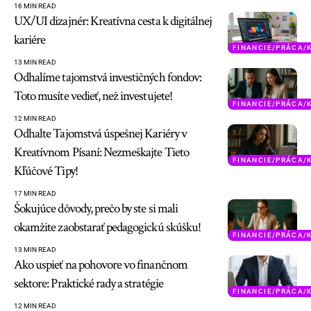
16 MIN READ
UX/UI dizajnér: Kreatívna cesta k digitálnej
kariére
FINANCIE/PRÁCA/
13 MIN READ
Odhalíme tajomstvá investičných fondov:
Toto musíte vedieť, než investujete!
FINANCIE/PRÁCA/
12 MIN READ
Odhalte Tajomstvá úspešnej Kariéry v
Kreatívnom Písaní: Nezmeškajte Tieto
FINANCIE/PRÁCA/
Kľúčové Tipy!
17 MIN READ
Šokujúce dôvody, prečo by ste si mali
okamžite zaobstarať pedagogickú skúšku!
FINANCIE/PRÁCA/
13 MIN READ
Ako uspieť na pohovore vo finančnom
sektore: Praktické rady a stratégie
FINANCIE/PRÁCA/
12 MIN READ