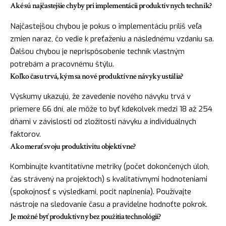
Aké sú najčastejšie chyby pri implementácii produktívnych techník?
Najčastejšou chybou je pokus o implementáciu príliš veľa
zmien naraz, čo vedie k preťaženiu a následnému vzdaniu sa.
Ďalšou chybou je neprispôsobenie techník vlastným
potrebám a pracovnému štýlu.
Koľko času trvá, kým sa nové produktívne návyky ustália?
Výskumy ukazujú, že zavedenie nového návyku trvá v
priemere 66 dní, ale môže to byť kdekolvek medzi 18 až 254
dňami v závislosti od zložitosti návyku a individuálnych
faktorov.
Ako merať svoju produktivitu objektívne?
Kombinujte kvantitatívne metriky (počet dokončených úloh,
čas strávený na projektoch) s kvalitatívnymi hodnoteniami
(spokojnosť s výsledkami, pocit naplnenia). Používajte
nástroje na sledovanie času a pravidelne hodnoťte pokrok.
Je možné byť produktívny bez použitia technológií?