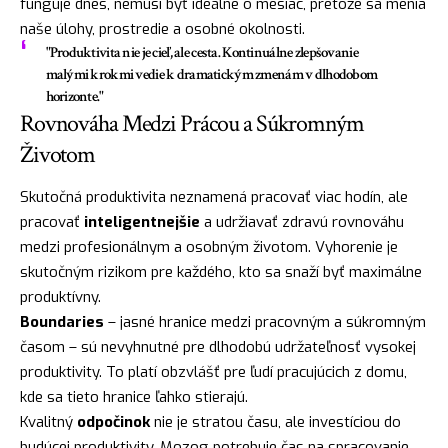
funguje dnes, nemusí byť ideálne o mesiac, pretože sa menia
naše úlohy, prostredie a osobné okolnosti.
"Produktivita nie je cieľ, ale cesta. Kontinuálne zlepšovanie
malými krokmi vedie k dramatickým zmenám v dlhodobom
horizonte."
Rovnováha Medzi Prácou a Súkromným
Životom
Skutočná produktivita neznamená pracovať viac hodín, ale
pracovať
inteligentnejšie
a udržiavať zdravú rovnováhu
medzi profesionálnym a osobným životom. Vyhorenie je
skutočným rizikom pre každého, kto sa snaží byť maximálne
produktívny.
Boundaries
– jasné hranice medzi pracovným a súkromným
časom – sú nevyhnutné pre dlhodobú udržateľnosť vysokej
produktivity. To platí obzvlášť pre ľudí pracujúcich z domu,
kde sa tieto hranice ľahko stierajú.
Kvalitný
odpočinok
nie je stratou času, ale investíciou do
budúcej produktivity. Mozog potrebuje čas na spracovanie