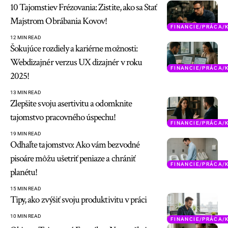
10 Tajomstiev Frézovania: Zistite, ako sa Stať
Majstrom Obrábania Kovov!
FINANCIE/PRÁCA/
12 MIN READ
Šokujúce rozdiely a kariérne možnosti:
Webdizajnér verzus UX dizajnér v roku
FINANCIE/PRÁCA/
2025!
13 MIN READ
Zlepšite svoju asertivitu a odomknite
tajomstvo pracovného úspechu!
FINANCIE/PRÁCA/
19 MIN READ
Odhaľte tajomstvo: Ako vám bezvodné
pisoáre môžu ušetriť peniaze a chrániť
FINANCIE/PRÁCA/
planétu!
15 MIN READ
Tipy, ako zvýšiť svoju produktivitu v práci
10 MIN READ
FINANCIE/PRÁCA/