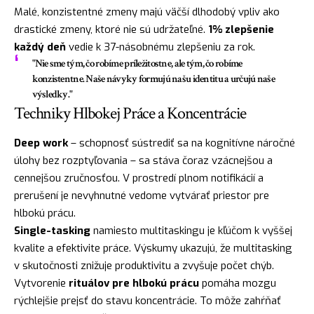
Malé, konzistentné zmeny majú väčší dlhodobý vpliv ako
drastické zmeny, ktoré nie sú udržateľné.
1% zlepšenie
každý deň
vedie k 37-násobnému zlepšeniu za rok.
"Nie sme tým, čo robíme príležitostne, ale tým, čo robíme
konzistentne. Naše návyky formujú našu identitu a určujú naše
výsledky."
Techniky Hlbokej Práce a Koncentrácie
Deep work
– schopnosť sústrediť sa na kognitívne náročné
úlohy bez rozptyľovania – sa stáva čoraz vzácnejšou a
cennejšou zručnosťou. V prostredí plnom notifikácií a
prerušení je nevyhnutné vedome vytvárať priestor pre
hlbokú prácu.
Single-tasking
namiesto multitaskingu je kľúčom k vyššej
kvalite a efektivite práce. Výskumy ukazujú, že multitasking
v skutočnosti znižuje produktivitu a zvyšuje počet chýb.
Vytvorenie
rituálov pre hlbokú prácu
pomáha mozgu
rýchlejšie prejsť do stavu koncentrácie. To môže zahŕňať