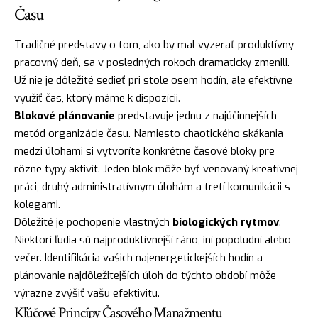
Času
Tradičné predstavy o tom, ako by mal vyzerať produktívny
pracovný deň, sa v posledných rokoch dramaticky zmenili.
Už nie je dôležité sedieť pri stole osem hodín, ale efektívne
využiť čas, ktorý máme k dispozícii.
Blokové plánovanie
predstavuje jednu z najúčinnejších
metód organizácie času. Namiesto chaotického skákania
medzi úlohami si vytvoríte konkrétne časové bloky pre
rôzne typy aktivít. Jeden blok môže byť venovaný kreatívnej
práci, druhý administratívnym úlohám a tretí komunikácii s
kolegami.
Dôležité je pochopenie vlastných
biologických rytmov
.
Niektorí ľudia sú najproduktívnejší ráno, iní popoludní alebo
večer. Identifikácia vašich najenergetickejších hodín a
plánovanie najdôležitejších úloh do týchto období môže
výrazne zvýšiť vašu efektivitu.
Kľúčové Princípy Časového Manažmentu