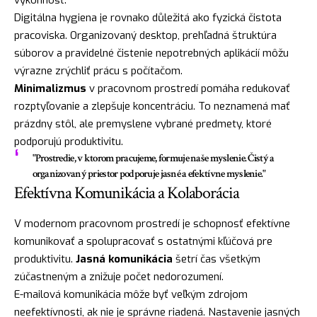
výkonnosť.
Digitálna hygiena je rovnako důležitá ako fyzická čistota
pracoviska. Organizovaný desktop, prehľadná štruktúra
súborov a pravidelné čistenie nepotrebných aplikácií môžu
výrazne zrýchliť prácu s počítačom.
Minimalizmus
v pracovnom prostredí pomáha redukovať
rozptyľovanie a zlepšuje koncentráciu. To neznamená mať
prázdny stôl, ale premyslene vybrané predmety, ktoré
podporujú produktivitu.
"Prostredie, v ktorom pracujeme, formuje naše myslenie. Čistý a
organizovaný priestor podporuje jasné a efektívne myslenie."
Efektívna Komunikácia a Kolaborácia
V modernom pracovnom prostredí je schopnosť efektívne
komunikovať a spolupracovať s ostatnými kľúčová pre
produktivitu.
Jasná komunikácia
šetrí čas všetkým
zúčastneným a znižuje počet nedorozumení.
E-mailová komunikácia môže byť veľkým zdrojom
neefektívnosti, ak nie je správne riadená. Nastavenie jasných