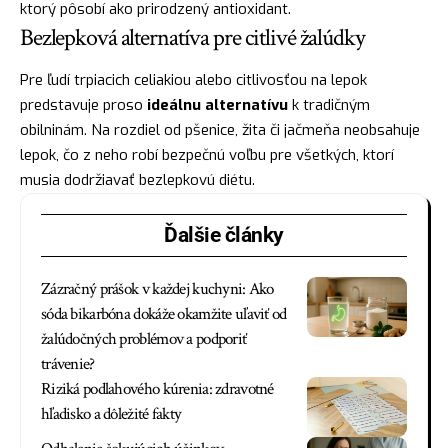
ktorý pôsobí ako prirodzený antioxidant.
Bezlepková alternatíva pre citlivé žalúdky
Pre ľudí trpiacich celiakiou alebo citlivosťou na lepok
predstavuje proso
ideálnu alternatívu
k tradičným
obilninám. Na rozdiel od pšenice, žita či jačmeňa neobsahuje
lepok, čo z neho robí bezpečnú voľbu pre všetkých, ktorí
musia dodržiavať bezlepkovú diétu.
Ďalšie články
Zázračný prášok v každej kuchyni: Ako
sóda bikarbóna dokáže okamžite uľaviť od
žalúdočných problémov a podporiť
trávenie?
Riziká podlahového kúrenia: zdravotné
hľadisko a dôležité fakty