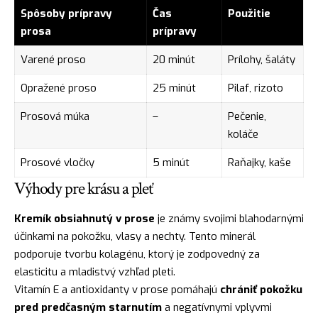
Spôsoby prípravy
Čas
Použitie
prosa
prípravy
Varené proso
20 minút
Prílohy, šaláty
Opražené proso
25 minút
Pilaf, rizoto
Prosová múka
–
Pečenie,
koláče
Prosové vločky
5 minút
Raňajky, kaše
Výhody pre krásu a pleť
Kremík obsiahnutý v prose
je známy svojimi blahodarnými
účinkami na pokožku, vlasy a nechty. Tento minerál
podporuje tvorbu kolagénu, ktorý je zodpovedný za
elasticitu a mladistvý vzhľad pleti.
Vitamín E a antioxidanty v prose pomáhajú
chrániť pokožku
pred predčasným starnutím
a negatívnymi vplyvmi