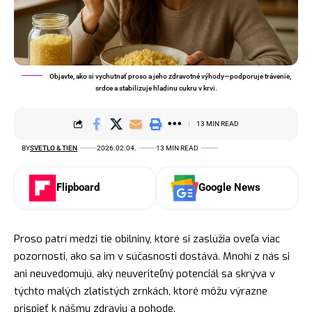
Objavte, ako si vychutnať proso a jeho zdravotné výhody—podporuje trávenie,
srdce a stabilizuje hladinu cukru v krvi.
13 MIN READ
BY
SVETLO & TIEN
2026.02.04.
13 MIN READ
Flipboard
Google News
Proso patrí medzi tie obilniny, ktoré si zaslúžia oveľa viac
pozornosti, ako sa im v súčasnosti dostává. Mnohí z nás si
ani neuvedomujú, aký neuveriteľný potenciál sa skrýva v
týchto malých zlatistých zrnkách, ktoré môžu výrazne
prispieť k nášmu zdraviu a pohode.