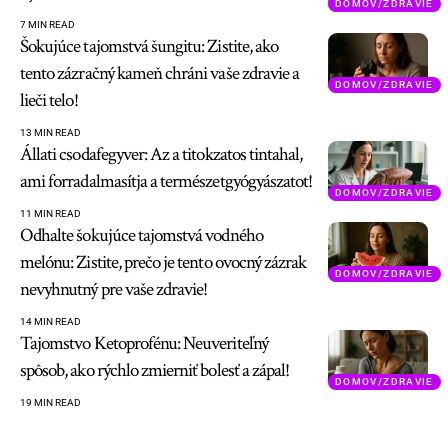
DOMOV/ZDRAVIE
7 MIN READ
Šokujúce tajomstvá šungitu: Zistite, ako
tento zázračný kameň chráni vaše zdravie a
DOMOV/ZDRAVIE
lieči telo!
13 MIN READ
Állati csodafegyver: Az a titokzatos tintahal,
ami forradalmasítja a természetgyógyászatot!
DOMOV/ZDRAVIE
11 MIN READ
Odhalte šokujúce tajomstvá vodného
melónu: Zistite, prečo je tento ovocný zázrak
DOMOV/ZDRAVIE
nevyhnutný pre vaše zdravie!
14 MIN READ
Tajomstvo Ketoprofénu: Neuveriteľný
spôsob, ako rýchlo zmierniť bolesť a zápal!
DOMOV/ZDRAVIE
19 MIN READ