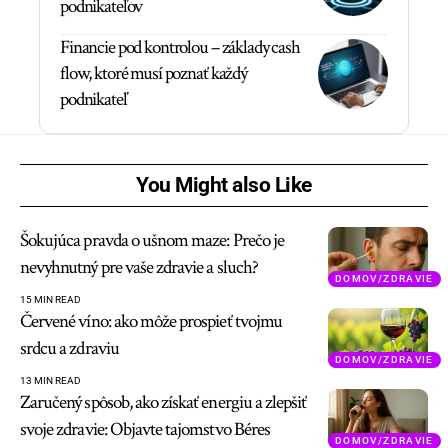
podnikateľov
Financie pod kontrolou – základy cash
flow, ktoré musí poznať každý
podnikateľ
You Might also Like
Šokujúca pravda o ušnom maze: Prečo je
nevyhnutný pre vaše zdravie a sluch?
DOMOV/ZDRAVIE
15 MIN READ
Červené víno: ako môže prospieť tvojmu
srdcu a zdraviu
DOMOV/ZDRAVIE
13 MIN READ
Zaručený spôsob, ako získať energiu a zlepšiť
svoje zdravie: Objavte tajomstvo Béres
DOMOV/ZDRAVIE