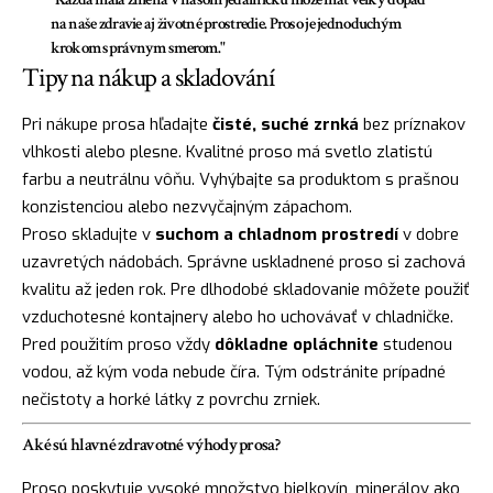
na naše zdravie aj životné prostredie. Proso je jednoduchým
krokom správnym smerom."
Tipy na nákup a skladování
Pri nákupe prosa hľadajte
čisté, suché zrnká
bez príznakov
vlhkosti alebo plesne. Kvalitné proso má svetlo zlatistú
farbu a neutrálnu vôňu. Vyhýbajte sa produktom s prašnou
konzistenciou alebo nezvyčajným zápachom.
Proso skladujte v
suchom a chladnom prostredí
v dobre
uzavretých nádobách. Správne uskladnené proso si zachová
kvalitu až jeden rok. Pre dlhodobé skladovanie môžete použiť
vzduchotesné kontajnery alebo ho uchovávať v chladničke.
Pred použitím proso vždy
dôkladne opláchnite
studenou
vodou, až kým voda nebude číra. Tým odstránite prípadné
nečistoty a horké látky z povrchu zrniek.
Aké sú hlavné zdravotné výhody prosa?
Proso poskytuje vysoké množstvo bielkovín, minerálov ako