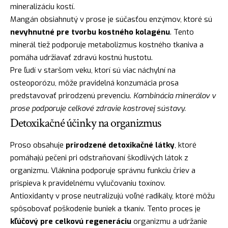
mineralizáciu kostí.
Mangán obsiahnutý v prose je súčasťou enzýmov, ktoré sú
nevyhnutné pre tvorbu kostného kolagénu
. Tento
minerál tiež podporuje metabolizmus kostného tkaniva a
pomáha udržiavať zdravú kostnú hustotu.
Pre ľudí v staršom veku, ktorí sú viac náchylní na
osteoporózu, môže pravidelná konzumácia prosa
predstavovať prirodzenú prevenciu.
Kombinácia minerálov v
prose podporuje celkové zdravie kostrovej sústavy.
Detoxikačné účinky na organizmus
Proso obsahuje
prirodzené detoxikačné látky
, ktoré
pomáhajú pečeni pri odstraňovaní škodlivých látok z
organizmu. Vláknina podporuje správnu funkciu čriev a
prispieva k pravidelnému vylučovaniu toxínov.
Antioxidanty v prose neutralizujú voľné radikály, ktoré môžu
spôsobovať poškodenie buniek a tkanív. Tento proces je
kľúčový pre celkovú regeneráciu
organizmu a udržanie