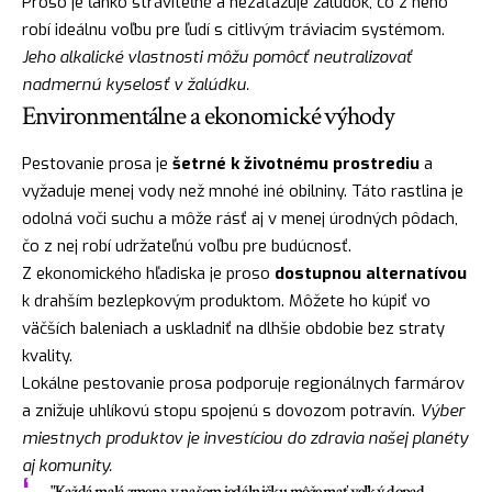
Proso je ľahko stráviteľné a nezaťažuje žalúdok, čo z neho
robí ideálnu voľbu pre ľudí s citlivým tráviacim systémom.
Jeho alkalické vlastnosti môžu pomôcť neutralizovať
nadmernú kyselosť v žalúdku.
Environmentálne a ekonomické výhody
Pestovanie prosa je
šetrné k životnému prostrediu
a
vyžaduje menej vody než mnohé iné obilniny. Táto rastlina je
odolná voči suchu a môže rásť aj v menej úrodných pôdach,
čo z nej robí udržateľnú voľbu pre budúcnosť.
Z ekonomického hľadiska je proso
dostupnou alternatívou
k drahším bezlepkovým produktom. Môžete ho kúpiť vo
väčších baleniach a uskladniť na dlhšie obdobie bez straty
kvality.
Lokálne pestovanie prosa podporuje regionálnych farmárov
a znižuje uhlíkovú stopu spojenú s dovozom potravín.
Výber
miestnych produktov je investíciou do zdravia našej planéty
aj komunity.
"Každá malá zmena v našom jedálničku môže mať veľký dopad