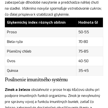
zabezpečuje dlhodobé nasýtenie a predchádza náhlej chuti
na sladké.
Vláknina navyše spomaľuje vstrebávanie cukrov
,
čo ďalej prispieva k stabilizácii glykémie.
Glykemický index rôznych obilnín
Hodnota GI
Proso
50-55
Biela ryža
70-80
Pšeničný chlieb
75-85
Ovos
40-50
Quinoa
35-45
Posilnenie imunitného systému
Zinok a železo
obsiahnuté v prose hrajú kľúčovú úlohu pri
podpore imunitných funkcií organizmu. Zinok je nevyhnutný
pre správny vývoj a funkciu imunitných buniek, zatiaľ čo
železo zabezpečuje dostatočné okysličovanie tkanív a