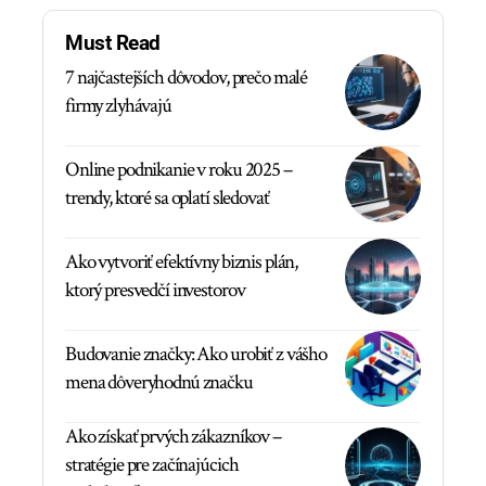
Must Read
7 najčastejších dôvodov, prečo malé
firmy zlyhávajú
Online podnikanie v roku 2025 –
trendy, ktoré sa oplatí sledovať
Ako vytvoriť efektívny biznis plán,
ktorý presvedčí investorov
Budovanie značky: Ako urobiť z vášho
mena dôveryhodnú značku
Ako získať prvých zákazníkov –
stratégie pre začínajúcich