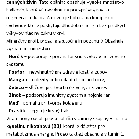
cenných živín
. Táto obilnina obsahuje vysoké množstvo
bielkovín, ktoré sú nevyhnutné pre správny rast a
regeneráciu tkanív. Zároveň je bohatá na komplexné
sacharidy, ktoré poskytujú dlhodobú energiu bez prudkých
výkyvov hladiny cukru v krvi.
Minerálny profil prosa je skutočne impozantný. Obsahuje
významné množstvo:
•
Horčík
– podporuje správnu funkciu svalov a nervového
systému
•
Fosfor
– nevyhnutný pre zdravie kostí a zubov
•
Mangán
– dôležitý antioxidant chrániaci bunky
•
Železo
– kľúčové pre tvorbu červených krviniek
•
Zinok
– podporuje imunitný systém a hojenie rán
•
Meď
– pomáha pri tvorbe kolagénu
•
Draslík
– reguluje krvný tlak
Vitamínový obsah prosa zahŕňa vitamíny skupiny B, najmä
kyselinu nikotínovú (B3)
, ktorá je dôležitá pre
metabolizmus energie. Proso taktiež obsahuje vitamín E,