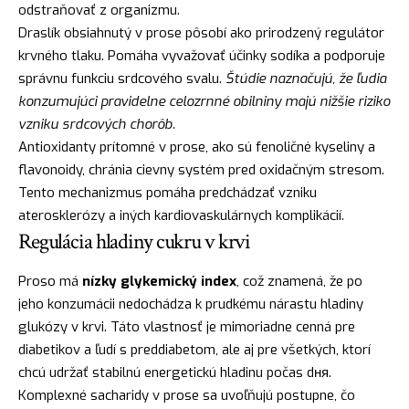
odstraňovať z organizmu.
Draslík obsiahnutý v prose pôsobí ako prirodzený regulátor
krvného tlaku. Pomáha vyvažovať účinky sodíka a podporuje
správnu funkciu srdcového svalu.
Štúdie naznačujú, že ľudia
konzumujúci pravidelne celozrnné obilniny majú nižšie riziko
vzniku srdcových chorôb.
Antioxidanty prítomné v prose, ako sú fenoličné kyseliny a
flavonoidy, chránia cievny systém pred oxidačným stresom.
Tento mechanizmus pomáha predchádzať vzniku
aterosklerózy a iných kardiovaskulárnych komplikácií.
Regulácia hladiny cukru v krvi
Proso má
nízky glykemický index
, což znamená, že po
jeho konzumácii nedochádza k prudkému nárastu hladiny
glukózy v krvi. Táto vlastnosť je mimoriadne cenná pre
diabetikov a ľudí s preddiabetom, ale aj pre všetkých, ktorí
chcú udržať stabilnú energetickú hladinu počas dня.
Komplexné sacharidy v prose sa uvoľňujú postupne, čo