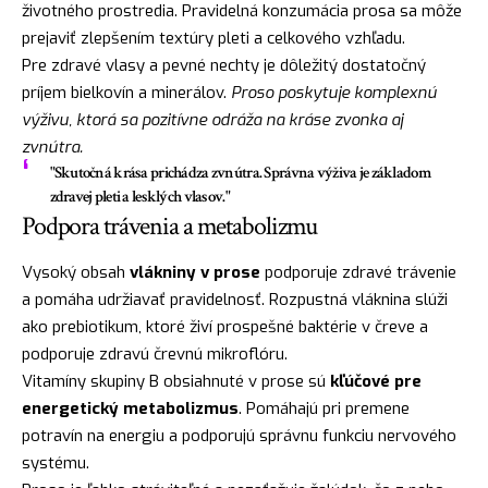
životného prostredia. Pravidelná konzumácia prosa sa môže
prejaviť zlepšením textúry pleti a celkového vzhľadu.
Pre zdravé vlasy a pevné nechty je dôležitý dostatočný
príjem bielkovín a minerálov.
Proso poskytuje komplexnú
výživu, ktorá sa pozitívne odráža na kráse zvonka aj
zvnútra.
"Skutočná krása prichádza zvnútra. Správna výživa je základom
zdravej pleti a lesklých vlasov."
Podpora trávenia a metabolizmu
Vysoký obsah
vlákniny v prose
podporuje zdravé trávenie
a pomáha udržiavať pravidelnosť. Rozpustná vláknina slúži
ako prebiotikum, ktoré živí prospešné baktérie v čreve a
podporuje zdravú črevnú mikroflóru.
Vitamíny skupiny B obsiahnuté v prose sú
kľúčové pre
energetický metabolizmus
. Pomáhajú pri premene
potravín na energiu a podporujú správnu funkciu nervového
systému.