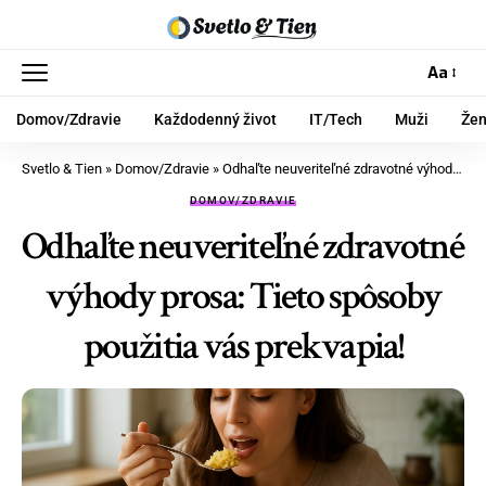
Aa
Domov/Zdravie
Každodenný život
IT/Tech
Muži
Že
Svetlo & Tien
»
Domov/Zdravie
»
Odhaľte neuveriteľné zdravotné výhody prosa: Tieto spôsoby použitia vás prekvapia!
DOMOV/ZDRAVIE
Odhaľte neuveriteľné zdravotné
výhody prosa: Tieto spôsoby
použitia vás prekvapia!