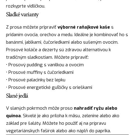
rozkyprte vidličkou.
Sladké varianty
Z prosa môžete pripraviť
výborné raňajkové kaše
s
pridaním ovocia, orechov a medu. Ideálne je kombinovať ho s
banánmi, jablkami, čučoriedkami alebo sušeným ovocím.
Prosové koláče a dezerty sú zdravou alternatívou k
tradičným sladkostiam. Môžete pripraviť:
• Prosový pudding s vanilkou a ovocím
• Prosové muffiny s čučoriedkami
• Prosové palacinky bez lepku
• Prosové energetické guľôčky s orieškami
Slané jedlá
V slaných pokrmoch môže proso
nahradiť ryžu alebo
quinoa
. Skvelé je ako príloha k mäsu, zelenine alebo ako
základ pre šaláty. Môžete ho použiť aj na prípravu
vegetariánskych fašírok alebo ako náplň do paprika.