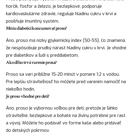
horčík, fosfor a železo, je bezlepkové, podporuje
kardiovaskulárne zdravie, reguluje hladinu cukru v krvi a
posilňuje imunitný systém.
Môžu diabetici konzumovať proso?
Áno, proso má nízky glykemický index (50-55), čo znamená,
že nespôsobuje prudký nárast hladiny cukru v krvi. Je vhodné
pre diabetikov a ľudí s preddiabetom.
Ako dlho trvá varenie prosa?
Proso sa varí približne 15-20 minút v pomere 1:2 s vodou.
Pre lepšiu stráviteľnosť ho môžete pred varením namočiť na
niekoľko hodín.
Je proso vhodné pre deti?
Áno, proso je výbornou voľbou pre deti, pretože je ľahko
stráviteľné, bezlepkové a bohaté na živiny potrebné pre rast
a vývoj. Môžete ho podávať vo forme kaše alebo pridávať
do detských pokrmov.