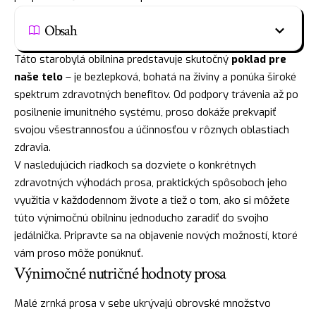
Obsah
Táto starobylá obilnina predstavuje skutočný
poklad pre
naše telo
– je bezlepková, bohatá na živiny a ponúka široké
spektrum zdravotných benefitov. Od podpory trávenia až po
posilnenie imunitného systému, proso dokáže prekvapiť
svojou všestrannosťou a účinnosťou v rôznych oblastiach
zdravia.
V nasledujúcich riadkoch sa dozviete o konkrétnych
zdravotných výhodách prosa, praktických spôsoboch jeho
využitia v každodennom živote a tiež o tom, ako si môžete
túto výnimočnú obilninu jednoducho zaradiť do svojho
jedálnička. Pripravte sa na objavenie nových možností, ktoré
vám proso môže ponúknuť.
Výnimočné nutričné hodnoty prosa
Malé zrnká prosa v sebe ukrývajú obrovské množstvo