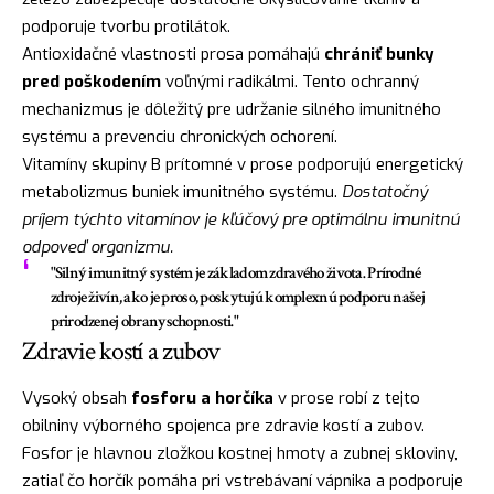
podporuje tvorbu protilátok.
Antioxidačné vlastnosti prosa pomáhajú
chrániť bunky
pred poškodením
voľnými radikálmi. Tento ochranný
mechanizmus je dôležitý pre udržanie silného imunitného
systému a prevenciu chronických ochorení.
Vitamíny skupiny B prítomné v prose podporujú energetický
metabolizmus buniek imunitného systému.
Dostatočný
príjem týchto vitamínov je kľúčový pre optimálnu imunitnú
odpoveď organizmu.
"Silný imunitný systém je základom zdravého života. Prírodné
zdroje živín, ako je proso, poskytujú komplexnú podporu našej
prirodzenej obranyschopnosti."
Zdravie kostí a zubov
Vysoký obsah
fosforu a horčíka
v prose robí z tejto
obilniny výborného spojenca pre zdravie kostí a zubov.
Fosfor je hlavnou zložkou kostnej hmoty a zubnej skloviny,
zatiaľ čo horčík pomáha pri vstrebávaní vápnika a podporuje