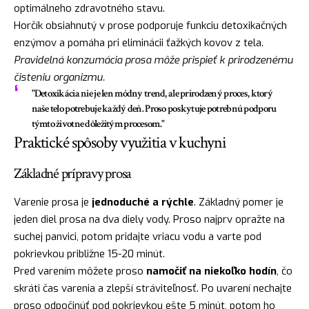
optimálneho zdravotného stavu.
Horčík obsiahnutý v prose podporuje funkciu detoxikačných
enzýmov a pomáha pri eliminácii ťažkých kovov z tela.
Pravidelná konzumácia prosa môže prispieť k prirodzenému
čisteniu organizmu.
"Detoxikácia nie je len módny trend, ale prirodzený proces, ktorý
naše telo potrebuje každý deň. Proso poskytuje potrebnú podporu
týmto životne dôležitým procesom."
Praktické spôsoby využitia v kuchyni
Základné prípravy prosa
Varenie prosa je
jednoduché a rýchle
. Základný pomer je
jeden diel prosa na dva diely vody. Proso najprv opražte na
suchej panvici, potom pridajte vriacu vodu a varte pod
pokrievkou približne 15-20 minút.
Pred varením môžete proso
namočiť na niekoľko hodín
, čo
skráti čas varenia a zlepší stráviteľnosť. Po uvarení nechajte
proso odpočinúť pod pokrievkou ešte 5 minút, potom ho