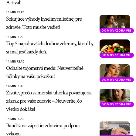
Actival!
11 MIN READ
Šokujúce výhody kyseliny mliečnej pre
zdravie: Toto musíte vedieť!
DOMOV/ZDRAVIE
11 MIN READ
Top 5 najzdravších druhov zeleniny, ktoré by
si mal jesť každý deň.
DOMOV/ZDRAVIE
11 MIN READ
Odhalte tajomstvá medu: Neuveriteľné
účinky na vašu pokožku!
DOMOV/ZDRAVIE
14 MIN READ
Zistite, prečo sa morská uhorka považuje za
zázrak pre vaše zdravie – Neuveríte, čo
DOMOV/ZDRAVIE
všetko dokáže!
14 MIN READ
Bandáž na zápästie: zdravie a podpora
výkonu