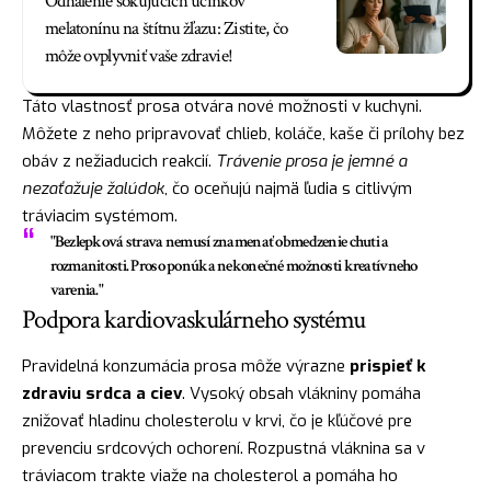
Odhalenie šokujúcich účinkov
melatonínu na štítnu žľazu: Zistite, čo
môže ovplyvniť vaše zdravie!
Táto vlastnosť prosa otvára nové možnosti v kuchyni.
Môžete z neho pripravovať chlieb, koláče, kaše či prílohy bez
obáv z nežiaducich reakcií.
Trávenie prosa je jemné a
nezaťažuje žalúdok
, čo oceňujú najmä ľudia s citlivým
tráviacim systémom.
"Bezlepková strava nemusí znamenať obmedzenie chuti a
rozmanitosti. Proso ponúka nekonečné možnosti kreatívneho
varenia."
Podpora kardiovaskulárneho systému
Pravidelná konzumácia prosa môže výrazne
prispieť k
zdraviu srdca a ciev
. Vysoký obsah vlákniny pomáha
znižovať hladinu cholesterolu v krvi, čo je kľúčové pre
prevenciu srdcových ochorení. Rozpustná vláknina sa v
tráviacom trakte viaže na cholesterol a pomáha ho