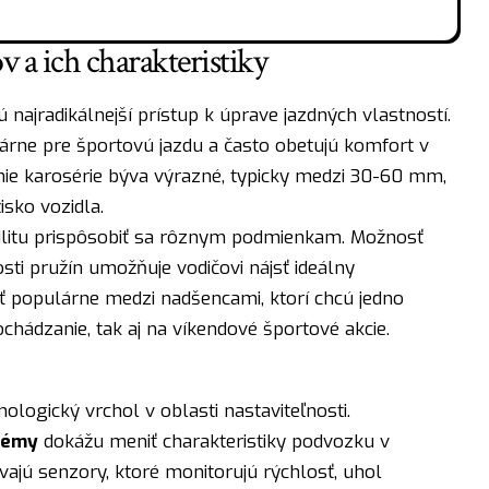
 a ich charakteristiky
 najradikálnejší prístup k úprave jazdných vlastností.
árne pre športovú jazdu a často obetujú komfort v
e karosérie býva výrazné, typicky medzi 30-60 mm,
isko vozidla.
bilitu prispôsobiť sa rôznym podmienkam. Možnosť
osti pružín umožňuje vodičovi nájsť ideálny
 populárne medzi nadšencami, ktorí chcú jedno
hádzanie, tak aj na víkendové športové akcie.
logický vrchol v oblasti nastaviteľnosti.
témy
dokážu meniť charakteristiky podvozku v
jú senzory, ktoré monitorujú rýchlosť, uhol