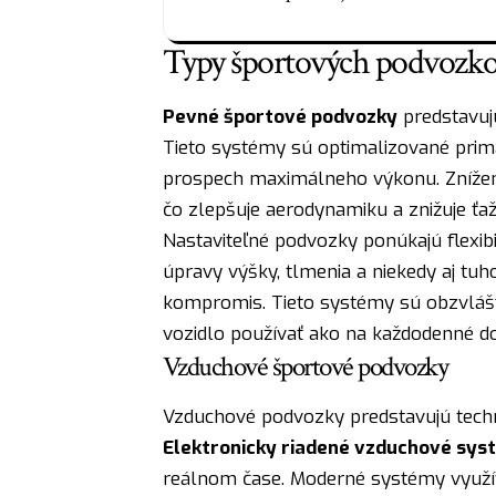
Typy športových podvozkov
Pevné športové podvozky
predstavujú
Tieto systémy sú optimalizované prim
prospech maximálneho výkonu. Zníženi
čo zlepšuje aerodynamiku a znižuje ťaž
Nastaviteľné podvozky ponúkajú flexi
úpravy výšky, tlmenia a niekedy aj tuh
kompromis. Tieto systémy sú obzvlášť
vozidlo používať ako na každodenné doc
Vzduchové športové podvozky
Vzduchové podvozky predstavujú techno
Elektronicky riadené vzduchové sys
reálnom čase. Moderné systémy využíva