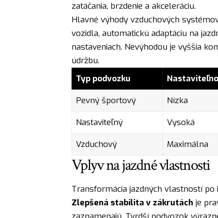
zatáčania, brzdenie a akceleráciu.
Hlavné výhody vzduchových systémov
vozidla, automatickú adaptáciu na jaz
nastaveniach. Nevýhodou je vyššia ko
údržbu.
Typ podvozku
Nastaviteľno
Pevný športový
Nízka
Nastaviteľný
Vysoká
Vzduchový
Maximálna
Vplyv na jazdné vlastnosti
Transformácia jazdných vlastností po 
Zlepšená stabilita v zákrutách
je pra
zaznamenajú. Tvrdší podvozok výrazne