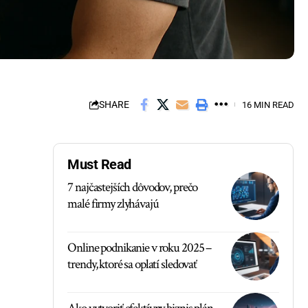
SHARE
16 MIN READ
Must Read
7 najčastejších dôvodov, prečo
malé firmy zlyhávajú
Online podnikanie v roku 2025 –
trendy, ktoré sa oplatí sledovať