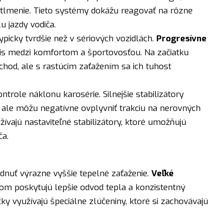
é tlmenie. Tieto systémy dokážu reagovať na rôzne
u jazdy vodiča.
picky tvrdšie než v sériových vozidlách.
Progresívne
s medzi komfortom a športovosťou. Na začiatku
hod, ale s rastúcim zaťažením sa ich tuhost
ntrole náklonu karosérie. Silnejšie stabilizátory
, ale môžu negatívne ovplyvniť trakciu na nerovných
ívajú nastaviteľné stabilizátory, ktoré umožňujú
ča.
nuť výrazne vyššie tepelné zaťaženie.
Veľké
om poskytujú lepšie odvod tepla a konzistentný
y využívajú špeciálne zlúčeniny, ktoré si zachovávajú