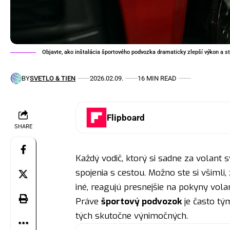
Objavte, ako inštalácia športového podvozka dramaticky zlepší výkon a sta
BY
SVETLO & TIEN
2026.02.09.
16 MIN READ
Flipboard
SHARE
Každý vodič, ktorý si sadne za volant s
spojenia s cestou. Možno ste si všimli,
iné, reagujú presnejšie na pokyny vola
Práve
športový podvozok
je často tý
tých skutočne výnimočných.