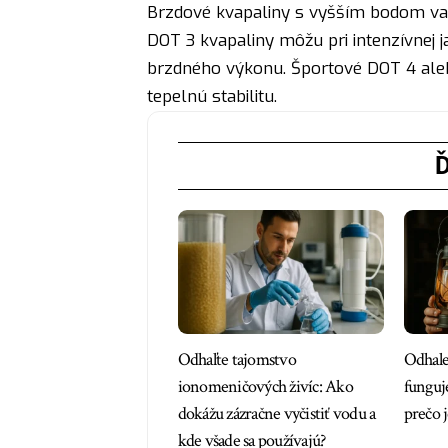
Brzdové kvapaliny s vyšším bodom var
DOT 3 kvapaliny môžu pri intenzívnej ja
brzdného výkonu. Športové DOT 4 aleb
tepelnú stabilitu.
Ď
Odhaľte tajomstvo
Odhale
ionomeničových živíc: Ako
funguj
dokážu zázračne vyčistiť vodu a
prečo j
kde všade sa používajú?