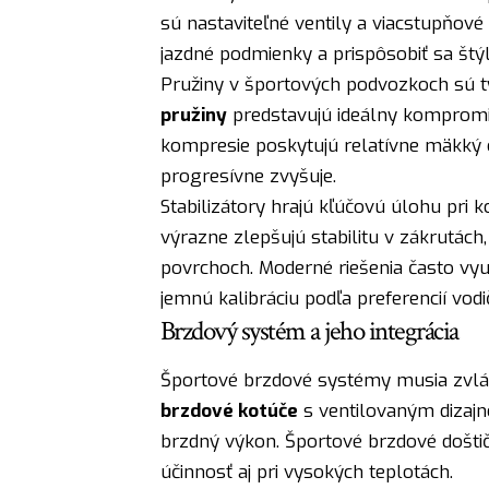
sú nastaviteľné ventily a viacstupňov
jazdné podmienky a prispôsobiť sa štýl
Pružiny v športových podvozkoch sú ty
pružiny
predstavujú ideálny kompromi
kompresie poskytujú relatívne mäkký c
progresívne zvyšuje.
Stabilizátory hrajú kľúčovú úlohu pri ko
výrazne zlepšujú stabilitu v zákrutách
povrchoch. Moderné riešenia často využ
jemnú kalibráciu podľa preferencií vodi
Brzdový systém a jeho integrácia
Športové brzdové systémy musia zvlád
brzdové kotúče
s ventilovaným dizajn
brzdný výkon. Športové brzdové doštičk
účinnosť aj pri vysokých teplotách.