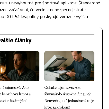
u sú nevyhnutné pre športové aplikácie. Štandardné
zde začať vriať, čo vedie k nebezpečnej strate
o DOT 5.1 kvapaliny poskytujú výrazne vyššiu
alšie články
né tajomstvá: Ako
Odhaľte tajomstvo: Ako
e benzínová lampa a
fénymásoló skutočne funguje?
e stále fascinujúca!
Neuveríte, aké jednoduché to je
krok za krokom!