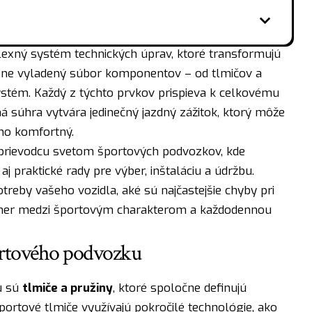
exný systém technických úprav, ktoré transformujú
cízne vyladený súbor komponentov – od tlmičov a
systém. Každý z týchto prvkov prispieva k celkovému
á súhra vytvára jedinečný jazdný zážitok, ktorý môže
no komfortný.
sprievodcu svetom športových podvozkov, kde
aj praktické rady pre výber, inštaláciu a údržbu.
treby vašeho vozidla, aké sú najčastejšie chyby pri
omer medzi športovým charakterom a každodennou
rtového podvozku
u sú
tlmiče a pružiny
, ktoré spoločne definujú
portové tlmiče využívajú pokročilé technológie, ako