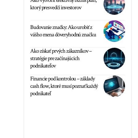
Ako vytvoriť efektívny biznis plán,
ktorý presvedčí investorov
Budovanie značky: Ako urobiť z
vášho mena dôveryhodnú značku
Ako získať prvých zákazníkov –
stratégie pre začínajúcich
podnikateľov
Financie pod kontrolou – základy
cash flow, ktoré musí poznať každý
podnikateľ