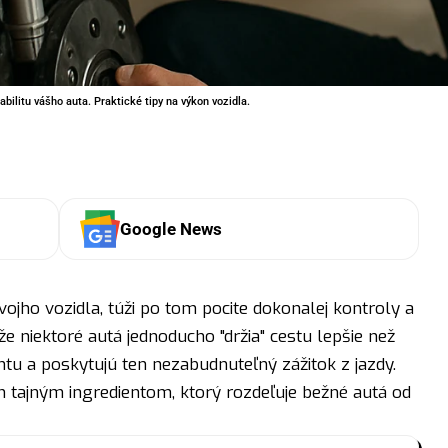
bilitu vášho auta. Praktické tipy na výkon vozidla.
Google News
vojho vozidla, túži po tom pocite dokonalej kontroly a
 že niektoré autá jednoducho "držia" cestu lepšie než
ntu a poskytujú ten nezabudnuteľný zážitok z jazdy.
m tajným ingredientom, ktorý rozdeľuje bežné autá od