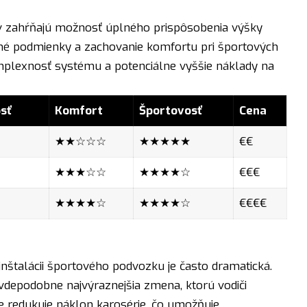
 zahŕňajú možnosť úplného prispôsobenia výšky
dné podmienky a zachovanie komfortu pri športových
mplexnosť systému a potenciálne vyššie náklady na
sť
Komfort
Športovosť
Cena
★★☆☆☆
★★★★★
€€
★★★☆☆
★★★★☆
€€€
★★★★☆
★★★★☆
€€€€
inštalácii športového podvozku je často dramatická.
vdepodobne najvýraznejšia zmena, ktorú vodiči
 redukuje náklon karosérie, čo umožňuje