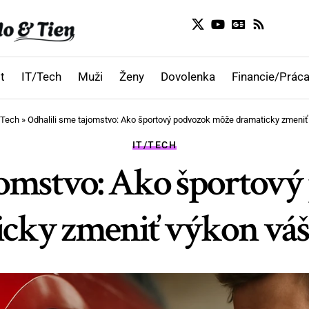
t
IT/Tech
Muži
Ženy
Dovolenka
Financie/Práca
/Tech
»
Odhalili sme tajomstvo: Ako športový podvozok môže dramaticky zmeniť
IT/TECH
ajomstvo: Ako športov
cky zmeniť výkon váš