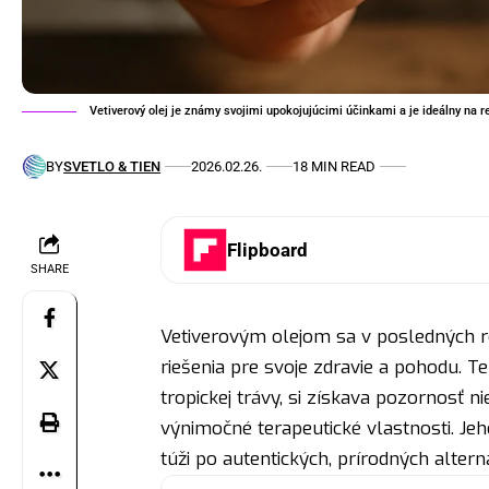
Vetiverový olej je známy svojimi upokojujúcimi účinkami a je ideálny na re
BY
SVETLO & TIEN
2026.02.26.
18 MIN READ
Flipboard
SHARE
Vetiverovým olejom sa v posledných rok
riešenia pre svoje zdravie a pohodu. T
tropickej trávy, si získava pozornosť ni
výnimočné terapeutické vlastnosti. Je
túži po autentických, prírodných alter