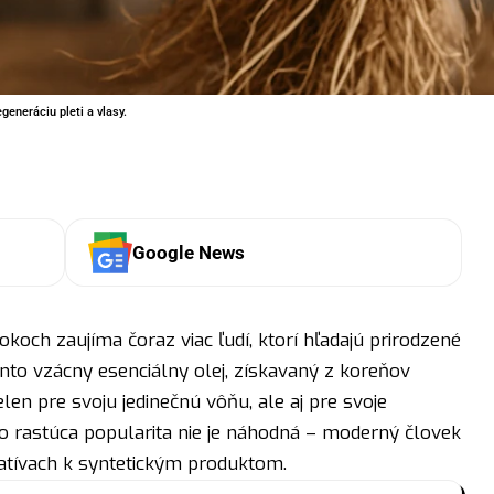
generáciu pleti a vlasy.
Google News
och zaujíma čoraz viac ľudí, ktorí hľadajú prirodzené
ento vzácny esenciálny olej, získavaný z koreňov
elen pre svoju jedinečnú vôňu, ale aj pre svoje
ho rastúca popularita nie je náhodná – moderný človek
natívach k syntetickým produktom.