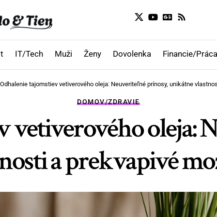
t
IT/Tech
Muži
Ženy
Dovolenka
Financie/Práca
Odhalenie tajomstiev vetiverového oleja: Neuveriteľné prínosy, unikátne vlastnos
DOMOV/ZDRAVIE
v vetiverového oleja: N
nosti a prekvapivé mož