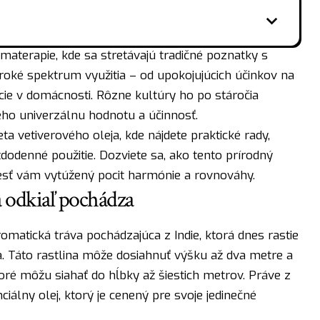
omaterapie, kde sa stretávajú tradičné poznatky s
oké spektrum využitia – od upokojujúcich účinkov na
cie v domácnosti. Rôzne kultúry ho po stáročia
jeho univerzálnu hodnotu a účinnosť.
a vetiverového oleja, kde nájdete praktické rady,
ždodenné použitie. Dozviete sa, ako tento prírodný
iesť vám vytúžený pocit harmónie a rovnováhy.
a odkiaľ pochádza
aromatická tráva pochádzajúca z Indie, ktorá dnes rastie
. Táto rastlina môže dosiahnuť výšku až dva metre a
oré môžu siahať do hĺbky až šiestich metrov. Práve z
iálny olej, ktorý je cenený pre svoje jedinečné