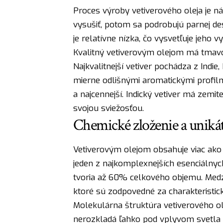
Proces výroby vetiverového oleja je n
vysušiť, potom sa podrobujú parnej dest
je relatívne nízka, čo vysvetľuje jeho 
Kvalitný vetiverovým olejom má tmavo
Najkvalitnejší vetiver pochádza z Indie,
mierne odlišnými aromatickými profilmi
a najcennejší. Indický vetiver má zemit
svojou sviežosťou.
Chemické zloženie a unikát
Vetiverovým olejom obsahuje viac ako
jeden z najkomplexnejších esenciálnyc
tvoria až 60% celkového objemu. Medzi n
ktoré sú zodpovedné za charakteristick
Molekulárna štruktúra vetiverového ol
nerozkladá ľahko pod vplyvom svetla či 