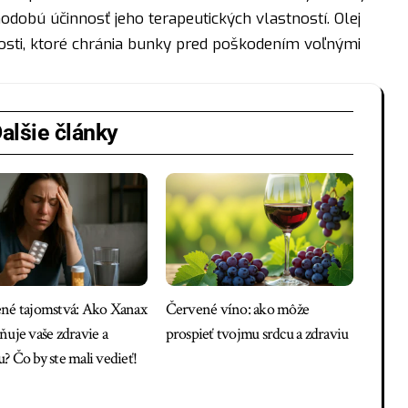
hodobú účinnosť jeho terapeutických vlastností. Olej
nosti, ktoré chránia bunky pred poškodením voľnými
alšie články
né tajomstvá: Ako Xanax
Červené víno: ako môže
ňuje vaše zdravie a
prospieť tvojmu srdcu a zdraviu
? Čo by ste mali vedieť!