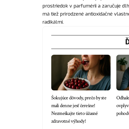
prostriedok v parfumérii a zaručuje dl
má tiež prirodzené antioxidačné vlast
radikálmi.
Ď
Šokujúce dôvody, prečo by ste
Odhale
mali denne jesť čerešne!
ovplyv
Nezmeškajte tieto úžasné
pohodu
zdravotné výhody!