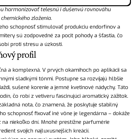
ťou harmonizovať telesnú i dušenvú rovnováhu
chemického zloženia.
eho schopnosť stimulovať produkciu endorfínov a
itery sú zodpovedné za pocit pohody a šťastia, čo
obí proti stresu a úzkosti.
ňový profil
ľná a komplexná. V prvých okamihoch po aplikácii sa
emnými sladkými tónmi. Postupne sa rozvíjajú hlbšie
ždi, sušené korenie a jemné kvetinové nádychy. Táto
ín, čo robí z vetiveru fascinujúci aromatický zážitok.
o základná nota, čo znamená, že poskytuje stabilný
ho schopnosť fixovať iné vône je legendárna – dokáže
ž na niekoľko dní. Mnohé prestížne parfumérie
edient svojich najluxusnejších kreácií.