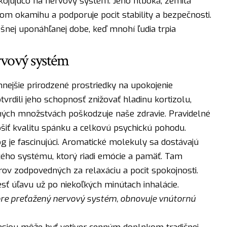
kojujúco na nervový systém. Jeho hlboká, zemitá
m okamihu a podporuje pocit stability a bezpečnosti.
šnej uponáhľanej dobe, keď mnohí ľudia trpia
rvový systém
nejšie prirodzené prostriedky na upokojenie
rdili jeho schopnosť znižovať hladinu kortizolu,
ých množstvách poškodzuje naše zdravie. Pravidelné
šiť kvalitu spánku a celkovú psychickú pohodu.
 je fascinujúci. Aromatické molekuly sa dostávajú
ého systému, ktorý riadi emócie a pamäť. Tam
ov zodpovedných za relaxáciu a pocit spokojnosti.
sť úľavu už po niekoľkých minútach inhalácie.
 pre preťažený nervový systém, obnovuje vnútornú