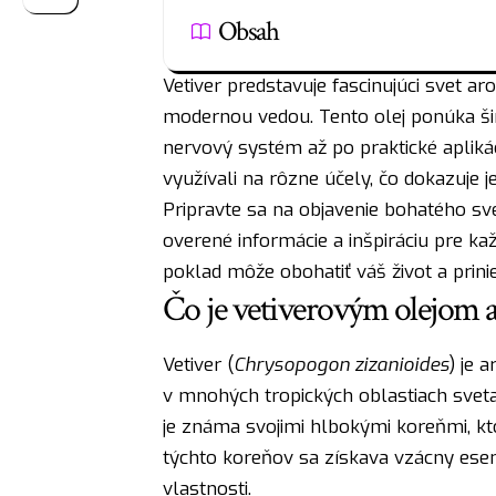
Obsah
Vetiver predstavuje fascinujúci svet ar
modernou vedou. Tento olej ponúka šir
nervový systém až po praktické apliká
využívali na rôzne účely, čo dokazuje 
Pripravte sa na objavenie bohatého svet
overené informácie a inšpiráciu pre ka
poklad môže obohatiť váš život a prin
Čo je vetiverovým olejom 
Vetiver (
Chrysopogon zizanioides
) je 
v mnohých tropických oblastiach sveta
je známa svojimi hlbokými koreňmi, kt
týchto koreňov sa získava vzácny esenc
vlastnosti.