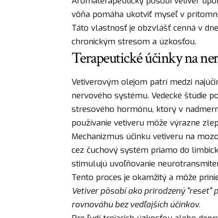
Aromaterapeuticky pôsobí vetiver upo
vôňa pomáha ukotviť myseľ v prítomno
Táto vlastnosť je obzvlášť cenná v dne
chronickým stresom a úzkosťou.
Terapeutické účinky na ne
Vetiverovým olejom patrí medzi najúčin
nervového systému. Vedecké štúdie potv
stresového hormónu, ktorý v nadmern
používanie vetiveru môže výrazne zlep
Mechanizmus účinku vetiveru na mozog
cez čuchový systém priamo do limbick
stimulujú uvoľňovanie neurotransmiter
Tento proces je okamžitý a môže prinie
Vetiver pôsobí ako prirodzený "reset"
rovnováhu bez vedľajších účinkov.