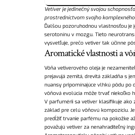
Vetiver je jedinečný svojou schopnos
prostredníctvom svojho komplexného 
Ďalšou pozoruhodnou vlastnosťou je j
serotonínu v mozgu. Tieto neurotransm
vysvetľuje, prečo vetiver tak účinne pôs
Aromatické vlastnosti a vô
Vôňa vetiverového oleja je nezamenite
prejavujá zemitá, drevitá základňa s j
nuansy pripomínajúce vlhkú pôdu po da
vôňová evolúcia môže trvať niekoľko hod
V parfumérii sa vetiver klasifikuje ak
základ pre celú vôňovú kompozíciu. Je
predĺžiť trvanie parfému na pokožke a
považujú vetiver za nenahraditeľný ingr