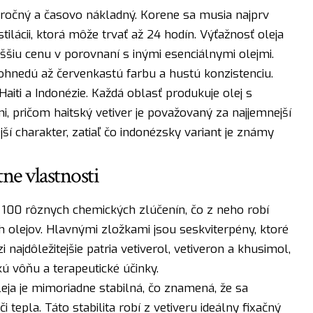
áročný a časovo nákladný. Korene sa musia najprv
ilácii, ktorá môže trvať až 24 hodín. Výťažnosť oleja
vyššiu cenu v porovnaní s inými esenciálnymi olejmi.
hnedú až červenkastú farbu a hustú konzistenciu.
 Haiti a Indonézie. Každá oblasť produkuje olej s
, pričom haitský vetiver je považovaný za najjemnejší
ejší charakter, zatiaľ čo indonézsky variant je známy
ne vlastnosti
 100 rôznych chemických zlúčenín, čo z neho robí
h olejov. Hlavnými zložkami jsou seskviterpény, ktoré
ajdôležitejšie patria vetiverol, vetiveron a khusimol,
ú vôňu a terapeutické účinky.
eja je mimoriadne stabilná, čo znamená, že sa
tepla. Táto stabilita robí z vetiveru ideálny fixačný