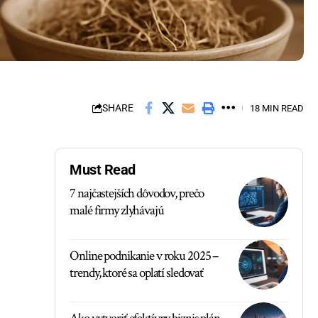
SHARE
18 MIN READ
Must Read
7 najčastejších dôvodov, prečo
malé firmy zlyhávajú
Online podnikanie v roku 2025 –
trendy, ktoré sa oplatí sledovať