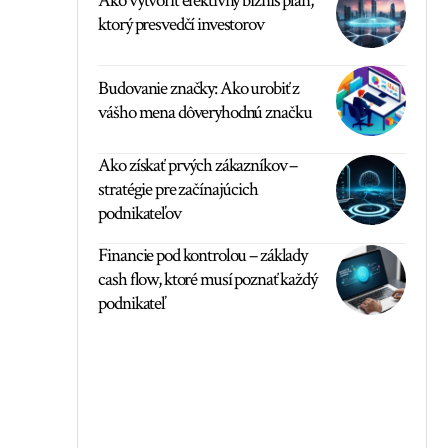
Ako vytvoriť efektívny biznis plán,
ktorý presvedčí investorov
Budovanie značky: Ako urobiť z
vášho mena dôveryhodnú značku
Ako získať prvých zákazníkov –
stratégie pre začínajúcich
podnikateľov
Financie pod kontrolou – základy
cash flow, ktoré musí poznať každý
podnikateľ