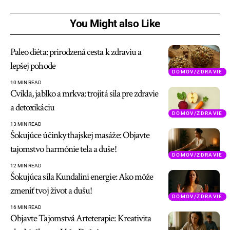
You Might also Like
Paleo diéta: prirodzená cesta k zdraviu a
lepšej pohode
DOMOV/ZDRAVIE
10 MIN READ
Cvikla, jablko a mrkva: trojitá sila pre zdravie
a detoxikáciu
DOMOV/ZDRAVIE
13 MIN READ
Šokujúce účinky thajskej masáže: Objavte
tajomstvo harmónie tela a duše!
DOMOV/ZDRAVIE
12 MIN READ
Šokujúca sila Kundalini energie: Ako môže
zmeniť tvoj život a dušu!
DOMOV/ZDRAVIE
16 MIN READ
Objavte Tajomstvá Arteterapie: Kreativita