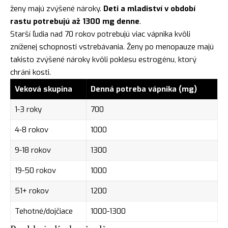
ženy majú zvýšené nároky.
Deti a mladiství v období
rastu potrebujú až 1300 mg denne
.
Starší ľudia nad 70 rokov potrebujú viac vápnika kvôli
zníženej schopnosti vstrebávania. Ženy po menopauze majú
takisto zvýšené nároky kvôli poklesu estrogénu, ktorý
chráni kosti.
Veková skupina
Denná potreba vápnika (mg)
1-3 roky
700
4-8 rokov
1000
9-18 rokov
1300
19-50 rokov
1000
51+ rokov
1200
Tehotné/dojčiace
1000-1300