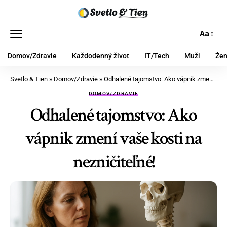
Aa
Domov/Zdravie
Každodenný život
IT/Tech
Muži
Že
Svetlo & Tien
»
Domov/Zdravie
»
Odhalené tajomstvo: Ako vápnik zmení vaše kosti na nezničiteľné!
DOMOV/ZDRAVIE
Odhalené tajomstvo: Ako
vápnik zmení vaše kosti na
nezničiteľné!