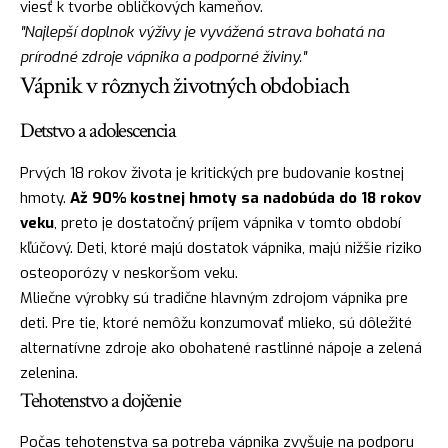
viesť k tvorbe obličkových kameňov.
"Najlepší doplnok výživy je vyvážená strava bohatá na
prírodné zdroje vápnika a podporné živiny."
Vápnik v rôznych životných obdobiach
Detstvo a adolescencia
Prvých 18 rokov života je kritických pre budovanie kostnej
hmoty.
Až 90% kostnej hmoty sa nadobúda do 18 rokov
veku
, preto je dostatočný príjem vápnika v tomto období
kľúčový. Deti, ktoré majú dostatok vápnika, majú nižšie riziko
osteoporózy v neskoršom veku.
Mliečne výrobky sú tradične hlavným zdrojom vápnika pre
deti. Pre tie, ktoré nemôžu konzumovať mlieko, sú dôležité
alternatívne zdroje ako obohatené rastlinné nápoje a zelená
zelenina.
Tehotenstvo a dojčenie
Počas tehotenstva sa potreba vápnika zvyšuje na podporu