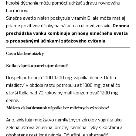
hlboké dýchanie môžu pomôcť udržať zdravú rovnováhu
hormónov.
Slnečné svetlo nielen poskytuje vitamín D, ale môže mať aj
priame pozitívne účinky na náladu a celkové zdravie.
Dennná
prechádzka vonku kombinuje prínosy slnečného svetla
s prospešnými účinkami záťažového cvičenia
.
Často kladené otázky
Koľko vápnika potrebujem denne?
Dospelí potrebujú 1000-1200 mg vápnika denne. Deti a
mladiství v období rastu potrebujú až 1300 mg, zatiaľ čo
starší ľudia nad 70 rokov by mali konzumovať 1200 mg
denne.
Môžem získať dostatok vápnika bez mliečnych výrobkov?
Áno, existuje množstvo nemliečnych zdrojov vápnika ako
zelená listová zelenina, orechy, semená, ryby s kosťami a
obohatené rastlinné nápoje. Dôležité je zabezpečiť