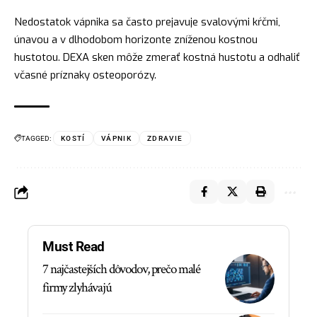
Nedostatok vápnika sa často prejavuje svalovými kŕčmi,
únavou a v dlhodobom horizonte zníženou kostnou
hustotou. DEXA sken môže zmerať kostná hustotu a odhaliť
včasné príznaky osteoporózy.
TAGGED:
KOSTÍ
VÁPNIK
ZDRAVIE
Must Read
7 najčastejších dôvodov, prečo malé
firmy zlyhávajú