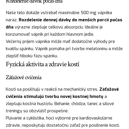
Rozdelenie dávok počas dňa
Naše telo dokáže vstrebať maximálne 500 mg vápnika
naraz.
Rozdelenie dennej dávky do menších porcií počas
dňa
výrazne zlepšuje celkovú absorpciu. Ideálne je
konzumovať vápnik pri každom hlavnom jedle.
Večerný príjem vápnika môže mať dodatočné výhody pre
kvalitu spánku. Vápnik pomáha pri tvorbe melatonínu a môže
zlepšiť hlbokú fázu spánku.
Fyzická aktivita a zdravie kostí
Záťažové cvičenia
Kosti sa posilňujú v reakcii na mechanický stres.
Záťažové
cvičenia stimulujú tvorbu novej kostnej hmoty
a
zlepšujú kostná hustotu. Behanie, chôdza, tanec a silové
tréningy sú obzvlášť prospešné.
Plávanie a cyklistika, hoci výborné pre kardiovaskulárne
zdravie, neposkytujú dostatočnú záťaž pre posilnenie kostí.