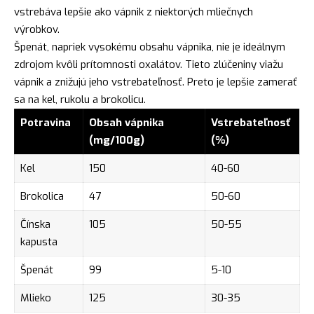
vstrebáva lepšie ako vápnik z niektorých mliečnych
výrobkov.
Špenát, napriek vysokému obsahu vápnika, nie je ideálnym
zdrojom kvôli prítomnosti oxalátov. Tieto zlúčeniny viažu
vápnik a znižujú jeho vstrebateľnosť. Preto je lepšie zamerať
sa na kel, rukolu a brokolicu.
Potravina
Obsah vápnika
Vstrebateľnosť
(mg/100g)
(%)
Kel
150
40-60
Brokolica
47
50-60
Čínska
105
50-55
kapusta
Špenát
99
5-10
Mlieko
125
30-35