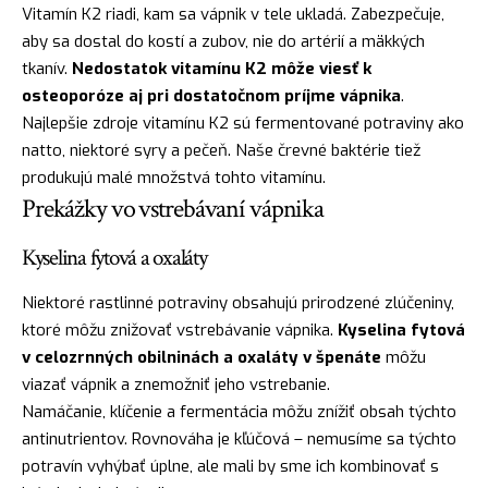
Vitamín K2 riadi, kam sa vápnik v tele ukladá. Zabezpečuje,
aby sa dostal do kostí a zubov, nie do artérií a mäkkých
tkanív.
Nedostatok vitamínu K2 môže viesť k
osteoporóze aj pri dostatočnom príjme vápnika
.
Najlepšie zdroje vitamínu K2 sú fermentované potraviny ako
natto, niektoré syry a pečeň. Naše črevné baktérie tiež
produkujú malé množstvá tohto vitamínu.
Prekážky vo vstrebávaní vápnika
Kyselina fytová a oxaláty
Niektoré rastlinné potraviny obsahujú prirodzené zlúčeniny,
ktoré môžu znižovať vstrebávanie vápnika.
Kyselina fytová
v celozrnných obilninách a oxaláty v špenáte
môžu
viazať vápnik a znemožniť jeho vstrebanie.
Namáčanie, klíčenie a fermentácia môžu znížiť obsah týchto
antinutrientov. Rovnováha je kľúčová – nemusíme sa týchto
potravín vyhýbať úplne, ale mali by sme ich kombinovať s