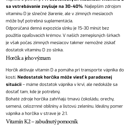
sa vstrebávanie zvyšuje na 30-40%
. Najlepším zdrojom
vitamínu D je slnečné žiarenie, ale v zimných mesiacoch
môže byť potrebná suplementácia.
Odporúčaná denná expozícia slnku je 15-30 minút bez
použitia opaľovacích krémov. V našich zemepisných šírkach
je však počas zimných mesiacov takmer nemožné získať
dostatok vitamínu D zo slnka.
Horčík a jeho význam
Horčík aktivuje vitamín D a pomáha pri transporte vápnika do
kostí.
Nedostatok horčíka môže viesť k paradoxnej
situácii
– máme dostatok vápnika v krvi, ale nedokáže sa
dostať tam, kde je potrebný.
Bohaté zdroje horčíka zahŕňajú tmavú čokoládu, orechy,
semená, celozrnné obilniny a listovú zeleninu. Ideálny pomer
vápnika a horčíka v strave je 2:1.
Vitamín K2 – zabudnutý pomocník