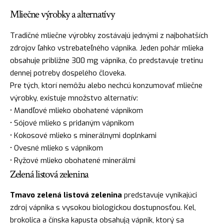
Mliečne výrobky a alternatívy
Tradičné mliečne výrobky zostávajú jednými z najbohatších
zdrojov ľahko vstrebateľného vápnika. Jeden pohár mlieka
obsahuje približne 300 mg vápnika, čo predstavuje tretinu
dennej potreby dospelého človeka.
Pre tých, ktorí nemôžu alebo nechcú konzumovať mliečne
výrobky, existuje množstvo alternatív:
• Mandľové mlieko obohatené vápnikom
• Sójové mlieko s pridaným vápnikom
• Kokosové mlieko s minerálnymi doplnkami
• Ovesné mlieko s vápnikom
• Ryžové mlieko obohatené minerálmi
Zelená listová zelenina
Tmavo zelená listová zelenina
predstavuje vynikajúci
zdroj vápnika s vysokou biologickou dostupnosťou. Kel,
brokolica a čínska kapusta obsahują vápnik, ktorý sa