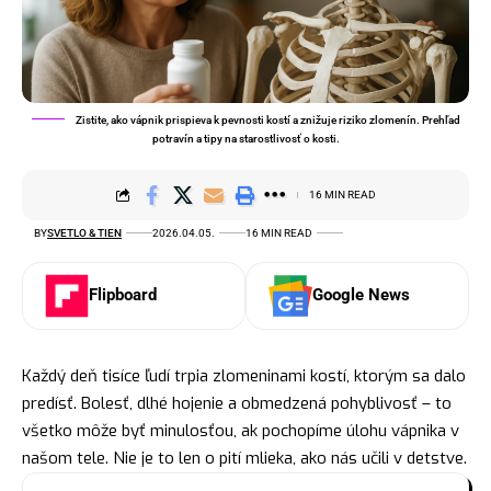
Zistite, ako vápnik prispieva k pevnosti kostí a znižuje riziko zlomenín. Prehľad
potravín a tipy na starostlivosť o kosti.
16 MIN READ
BY
SVETLO & TIEN
2026.04.05.
16 MIN READ
Flipboard
Google News
Každý deň tisíce ľudí trpia zlomeninami kostí, ktorým sa dalo
predísť. Bolesť, dlhé hojenie a obmedzená pohyblivosť – to
všetko môže byť minulosťou, ak pochopíme úlohu vápnika v
našom tele. Nie je to len o pití mlieka, ako nás učili v detstve.