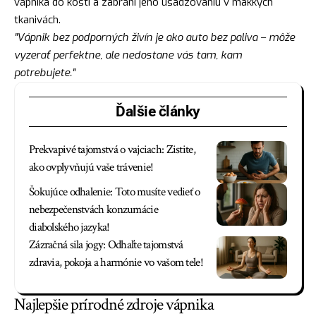
vápnika do kostí a zabráni jeho usadzovaniu v mäkkých
tkanivách.
"Vápnik bez podporných živín je ako auto bez paliva – môže
vyzerať perfektne, ale nedostane vás tam, kam
potrebujete."
Ďalšie články
Prekvapivé tajomstvá o vajciach: Zistite,
ako ovplyvňujú vaše trávenie!
Šokujúce odhalenie: Toto musíte vedieť o
nebezpečenstvách konzumácie
diabolského jazyka!
Zázračná sila jogy: Odhaľte tajomstvá
zdravia, pokoja a harmónie vo vašom tele!
Najlepšie prírodné zdroje vápnika