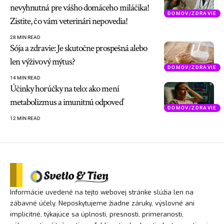
nevyhnutná pre vášho domáceho miláčika!
DOMOV/ZDRAVIE
Zistite, čo vám veterinári nepovedia!
28 MIN READ
Sója a zdravie: Je skutočne prospešná alebo
len výživový mýtus?
DOMOV/ZDRAVIE
14 MIN READ
Účinky horúčky na telo: ako mení
metabolizmus a imunitnú odpoveď
DOMOV/ZDRAVIE
12 MIN READ
Informácie uvedené na tejto webovej stránke slúžia len na
zábavné účely. Neposkytujeme žiadne záruky, výslovné ani
implicitné, týkajúce sa úplnosti, presnosti, primeranosti,