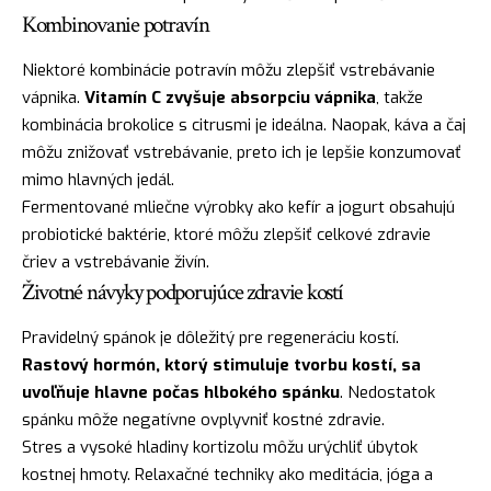
Kombinovanie potravín
Niektoré kombinácie potravín môžu zlepšiť vstrebávanie
vápnika.
Vitamín C zvyšuje absorpciu vápnika
, takže
kombinácia brokolice s citrusmi je ideálna. Naopak, káva a čaj
môžu znižovať vstrebávanie, preto ich je lepšie konzumovať
mimo hlavných jedál.
Fermentované mliečne výrobky ako kefír a jogurt obsahujú
probiotické baktérie, ktoré môžu zlepšiť celkové zdravie
čriev a vstrebávanie živín.
Životné návyky podporujúce zdravie kostí
Pravidelný spánok je dôležitý pre regeneráciu kostí.
Rastový hormón, ktorý stimuluje tvorbu kostí, sa
uvoľňuje hlavne počas hlbokého spánku
. Nedostatok
spánku môže negatívne ovplyvniť kostné zdravie.
Stres a vysoké hladiny kortizolu môžu urýchliť úbytok
kostnej hmoty. Relaxačné techniky ako meditácia, jóga a