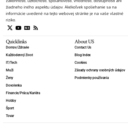
zákonnosti, užitočnosti, spoľahlivosti, vhodnosti, dostupnosti ani
žiadneho iného aspektu údajov. Akékoľvek spoliehanie sa na
informácie uvedené na tejto webovej stránke je na vaše vlastné
riziko.
Quicklinks
About US
Domov/Zdravie
Contact Us
Každodenný život
Blog Index
IT/Tech
Cookies
Muži
Zásady ochrany osobných údajov
Ženy
Podmienky používania
Dovolenka
Financie/Práca/Kariéra
Hobby
Šport
Tovar