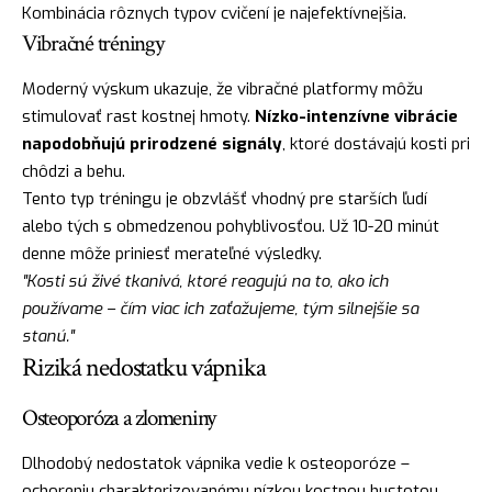
Kombinácia rôznych typov cvičení je najefektívnejšia.
Vibračné tréningy
Moderný výskum ukazuje, že vibračné platformy môžu
stimulovať rast kostnej hmoty.
Nízko-intenzívne vibrácie
napodobňujú prirodzené signály
, ktoré dostávajú kosti pri
chôdzi a behu.
Tento typ tréningu je obzvlášť vhodný pre starších ľudí
alebo tých s obmedzenou pohyblivosťou. Už 10-20 minút
denne môže priniesť merateľné výsledky.
"Kosti sú živé tkanivá, ktoré reagujú na to, ako ich
používame – čím viac ich zaťažujeme, tým silnejšie sa
stanú."
Riziká nedostatku vápnika
Osteoporóza a zlomeniny
Dlhodobý nedostatok vápnika vedie k osteoporóze –
ochoreniu charakterizovanému nízkou kostnou hustotou.