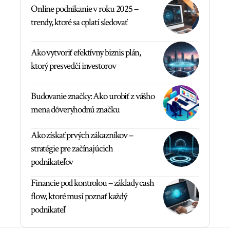
Online podnikanie v roku 2025 –
trendy, ktoré sa oplatí sledovať
Ako vytvoriť efektívny biznis plán,
ktorý presvedčí investorov
Budovanie značky: Ako urobiť z vášho
mena dôveryhodnú značku
Ako získať prvých zákazníkov –
stratégie pre začínajúcich
podnikateľov
Financie pod kontrolou – základy cash
flow, ktoré musí poznať každý
podnikateľ