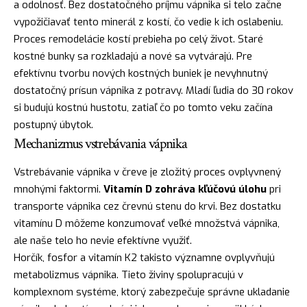
a odolnosť. Bez dostatočného príjmu vápnika si telo začne
vypožičiavať tento minerál z kostí, čo vedie k ich oslabeniu.
Proces remodelácie kostí prebieha po celý život. Staré
kostné bunky sa rozkladajú a nové sa vytvárajú. Pre
efektívnu tvorbu nových kostných buniek je nevyhnutný
dostatočný prísun vápnika z potravy. Mladí ľudia do 30 rokov
si budujú kostnú hustotu, zatiaľ čo po tomto veku začína
postupný úbytok.
Mechanizmus vstrebávania vápnika
Vstrebávanie vápnika v čreve je zložitý proces ovplyvnený
mnohými faktormi.
Vitamín D zohráva kľúčovú úlohu
pri
transporte vápnika cez črevnú stenu do krvi. Bez dostatku
vitamínu D môžeme konzumovať veľké množstvá vápnika,
ale naše telo ho nevie efektívne využiť.
Horčík, fosfor a vitamín K2 takisto významne ovplyvňujú
metabolizmus vápnika. Tieto živiny spolupracujú v
komplexnom systéme, ktorý zabezpečuje správne ukladanie