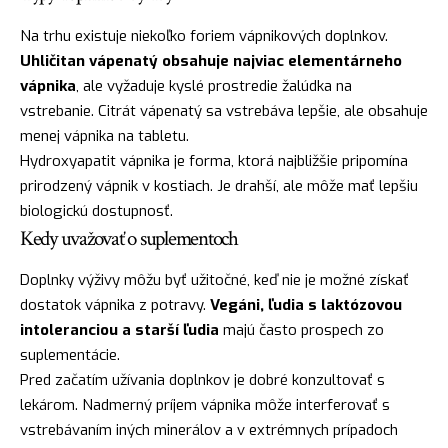
Na trhu existuje niekoľko foriem vápnikových doplnkov.
Uhličitan vápenatý obsahuje najviac elementárneho
vápnika
, ale vyžaduje kyslé prostredie žalúdka na
vstrebanie. Citrát vápenatý sa vstrebáva lepšie, ale obsahuje
menej vápnika na tabletu.
Hydroxyapatit vápnika je forma, ktorá najbližšie pripomína
prirodzený vápnik v kostiach. Je drahší, ale môže mať lepšiu
biologickú dostupnosť.
Kedy uvažovať o suplementoch
Doplnky výživy môžu byť užitočné, keď nie je možné získať
dostatok vápnika z potravy.
Vegáni, ľudia s laktózovou
intoleranciou a starší ľudia
majú často prospech zo
suplementácie.
Pred začatím užívania doplnkov je dobré konzultovať s
lekárom. Nadmerný príjem vápnika môže interferovať s
vstrebávaním iných minerálov a v extrémnych prípadoch