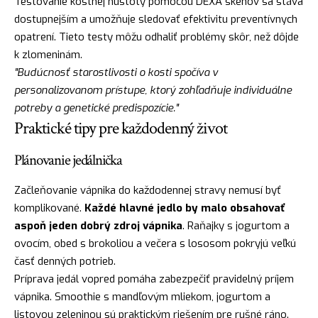
Testovanie kostnej hustoty pomocou DEXA skenov sa stáva
dostupnejším a umožňuje sledovať efektivitu preventívnych
opatrení. Tieto testy môžu odhaliť problémy skôr, než dôjde
k zlomeninám.
"Budúcnosť starostlivosti o kosti spočíva v
personalizovanom prístupe, ktorý zohľadňuje individuálne
potreby a genetické predispozície."
Praktické tipy pre každodenný život
Plánovanie jedálnička
Začleňovanie vápnika do každodennej stravy nemusí byť
komplikované.
Každé hlavné jedlo by malo obsahovať
aspoň jeden dobrý zdroj vápnika
. Raňajky s jogurtom a
ovocím, obed s brokoliou a večera s lososom pokryjú veľkú
časť denných potrieb.
Príprava jedál vopred pomáha zabezpečiť pravidelný príjem
vápnika. Smoothie s mandľovým mliekom, jogurtom a
listovou zeleninou sú praktickým riešením pre rušné ráno.