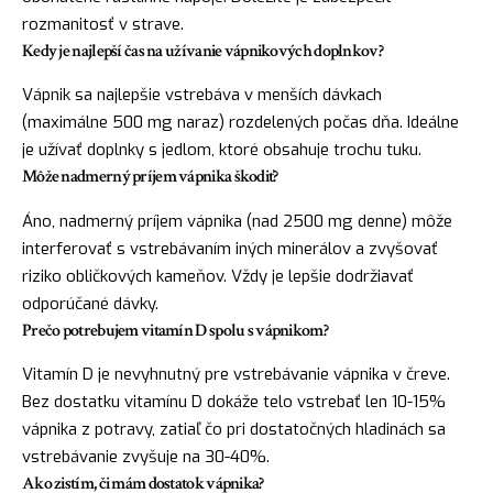
rozmanitosť v strave.
Kedy je najlepší čas na užívanie vápnikových doplnkov?
Vápnik sa najlepšie vstrebáva v menších dávkach
(maximálne 500 mg naraz) rozdelených počas dňa. Ideálne
je užívať doplnky s jedlom, ktoré obsahuje trochu tuku.
Môže nadmerný príjem vápnika škodiť?
Áno, nadmerný príjem vápnika (nad 2500 mg denne) môže
interferovať s vstrebávaním iných minerálov a zvyšovať
riziko obličkových kameňov. Vždy je lepšie dodržiavať
odporúčané dávky.
Prečo potrebujem vitamín D spolu s vápnikom?
Vitamín D je nevyhnutný pre vstrebávanie vápnika v čreve.
Bez dostatku vitamínu D dokáže telo vstrebať len 10-15%
vápnika z potravy, zatiaľ čo pri dostatočných hladinách sa
vstrebávanie zvyšuje na 30-40%.
Ako zistím, či mám dostatok vápnika?