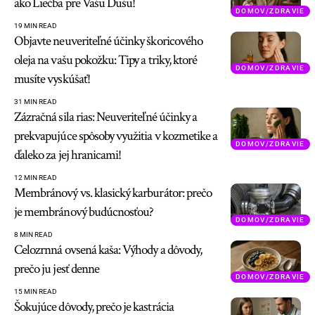
ako Liečba pre Vašu Dušu!
DOMOV/ZDRAVIE
19 MIN READ
Objavte neuveriteľné účinky škoricového
oleja na vašu pokožku: Tipy a triky, ktoré
DOMOV/ZDRAVIE
musíte vyskúšať!
31 MIN READ
Zázračná sila rias: Neuveriteľné účinky a
prekvapujúce spôsoby využitia v kozmetike a
DOMOV/ZDRAVIE
ďaleko za jej hranicami!
12 MIN READ
Membránový vs. klasický karburátor: prečo
je membránový budúcnosťou?
DOMOV/ZDRAVIE
8 MIN READ
Celozrnná ovsená kaša: Výhody a dôvody,
prečo ju jesť denne
DOMOV/ZDRAVIE
15 MIN READ
Šokujúce dôvody, prečo je kastrácia