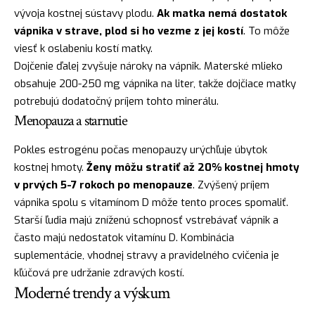
vývoja kostnej sústavy plodu.
Ak matka nemá dostatok
vápnika v strave, plod si ho vezme z jej kostí
. To môže
viesť k oslabeniu kostí matky.
Dojčenie ďalej zvyšuje nároky na vápnik. Materské mlieko
obsahuje 200-250 mg vápnika na liter, takže dojčiace matky
potrebujú dodatočný príjem tohto minerálu.
Menopauza a starnutie
Pokles estrogénu počas menopauzy urýchľuje úbytok
kostnej hmoty.
Ženy môžu stratiť až 20% kostnej hmoty
v prvých 5-7 rokoch po menopauze
. Zvýšený príjem
vápnika spolu s vitamínom D môže tento proces spomaliť.
Starší ľudia majú zníženú schopnosť vstrebávať vápnik a
často majú nedostatok vitamínu D. Kombinácia
suplementácie, vhodnej stravy a pravidelného cvičenia je
kľúčová pre udržanie zdravých kostí.
Moderné trendy a výskum