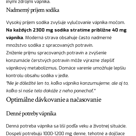
inými zdrojmi vápnika.
Nadmerný príjem sodíka
Vysoký príjem sodíka zvyšuje vylučovanie vápnika močom.
Na každých 2300 mg sodíka stratíme približne 40 mg
vápnika
. Moderná strava obsahuje často nadmerné
množstvo sodíka z spracovaných potravín.
Zníženie príjmu spracovaných potravín a zvýšenie
konzumácie čerstvých potravín môže výrazne zlepšiť
vápnikový metabolizmus. Domáce varenie umožňuje lepšiu
kontrolu obsahu sodíka v jedle.
"Nie je dôležité len to, koľko vápnika konzumujeme, ale aj to,
koľko si naše telo dokáže z neho ponechať."
Optimálne dávkovanie a načasovanie
Denné potreby vápnika
Denná potreba vápnika sa líši podľa veku a životnej situácie.
Dospelí potrebujú 1000-1200 mg denne, tehotné a dojčiace