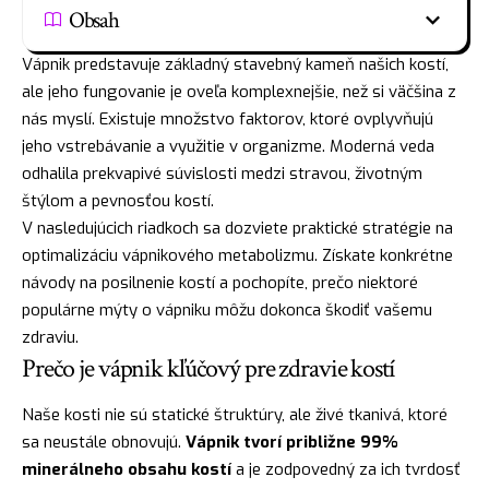
Obsah
Vápnik predstavuje základný stavebný kameň našich kostí,
ale jeho fungovanie je oveľa komplexnejšie, než si väčšina z
nás myslí. Existuje množstvo faktorov, ktoré ovplyvňujú
jeho vstrebávanie a využitie v organizme. Moderná veda
odhalila prekvapivé súvislosti medzi stravou, životným
štýlom a pevnosťou kostí.
V nasledujúcich riadkoch sa dozviete praktické stratégie na
optimalizáciu vápnikového metabolizmu. Získate konkrétne
návody na posilnenie kostí a pochopíte, prečo niektoré
populárne mýty o vápniku môžu dokonca škodiť vašemu
zdraviu.
Prečo je vápnik kľúčový pre zdravie kostí
Naše kosti nie sú statické štruktúry, ale živé tkanivá, ktoré
sa neustále obnovujú.
Vápnik tvorí približne 99%
minerálneho obsahu kostí
a je zodpovedný za ich tvrdosť