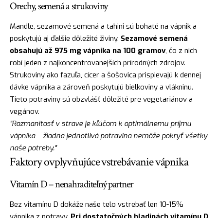
Orechy, semená a strukoviny
Mandle, sezamové semená a tahini sú bohaté na vápnik a
poskytujú aj ďalšie dôležité živiny.
Sezamové semená
obsahujú až 975 mg vápnika na 100 gramov
, čo z nich
robí jeden z najkoncentrovanejších prírodných zdrojov.
Strukoviny ako fazuľa, cícer a šošovica prispievajú k dennej
dávke vápnika a zároveň poskytujú bielkoviny a vlákninu.
Tieto potraviny sú obzvlášť dôležité pre vegetariánov a
vegánov.
"Rozmanitosť v strave je kľúčom k optimálnemu príjmu
vápnika – žiadna jednotlivá potravina nemôže pokryť všetky
naše potreby."
Faktory ovplyvňujúce vstrebávanie vápnika
Vitamín D – nenahraditeľný partner
Bez vitamínu D dokáže naše telo vstrebať len 10-15%
vápnika z potravy.
Pri dostatočných hladinách vitamínu D