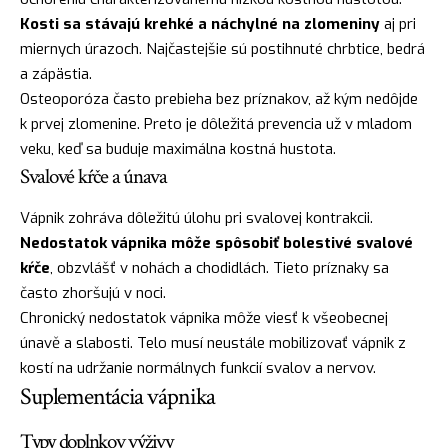
Kosti sa stávajú krehké a náchylné na zlomeniny
aj pri
miernych úrazoch. Najčastejšie sú postihnuté chrbtice, bedrá
a zápästia.
Osteoporóza často prebieha bez príznakov, až kým nedôjde
k prvej zlomenine. Preto je dôležitá prevencia už v mladom
veku, keď sa buduje maximálna kostná hustota.
Svalové kŕče a únava
Vápnik zohráva dôležitú úlohu pri svalovej kontrakcii.
Nedostatok vápnika môže spôsobiť bolestivé svalové
kŕče
, obzvlášť v nohách a chodidlách. Tieto príznaky sa
často zhoršujú v noci.
Chronický nedostatok vápnika môže viesť k všeobecnej
únavě a slabosti. Telo musí neustále mobilizovať vápnik z
kostí na udržanie normálnych funkcií svalov a nervov.
Suplementácia vápnika
Typy doplnkov výživy