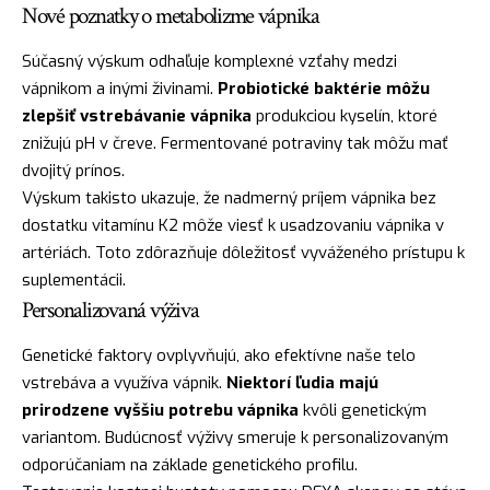
Nové poznatky o metabolizme vápnika
Súčasný výskum odhaľuje komplexné vzťahy medzi
vápnikom a inými živinami.
Probiotické baktérie môžu
zlepšiť vstrebávanie vápnika
produkciou kyselín, ktoré
znižujú pH v čreve. Fermentované potraviny tak môžu mať
dvojitý prínos.
Výskum takisto ukazuje, že nadmerný príjem vápnika bez
dostatku vitamínu K2 môže viesť k usadzovaniu vápnika v
artériách. Toto zdôrazňuje dôležitosť vyváženého prístupu k
suplementácii.
Personalizovaná výživa
Genetické faktory ovplyvňujú, ako efektívne naše telo
vstrebáva a využíva vápnik.
Niektorí ľudia majú
prirodzene vyššiu potrebu vápnika
kvôli genetickým
variantom. Budúcnosť výživy smeruje k personalizovaným
odporúčaniam na základe genetického profilu.