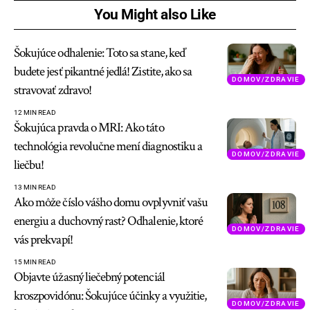
You Might also Like
Šokujúce odhalenie: Toto sa stane, keď
budete jesť pikantné jedlá! Zistite, ako sa
DOMOV/ZDRAVIE
stravovať zdravo!
12 MIN READ
Šokujúca pravda o MRI: Ako táto
technológia revolučne mení diagnostiku a
DOMOV/ZDRAVIE
liečbu!
13 MIN READ
Ako môže číslo vášho domu ovplyvniť vašu
energiu a duchovný rast? Odhalenie, ktoré
DOMOV/ZDRAVIE
vás prekvapí!
15 MIN READ
Objavte úžasný liečebný potenciál
kroszpovidónu: Šokujúce účinky a využitie,
DOMOV/ZDRAVIE