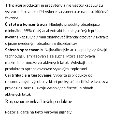
Trh s acai produktmi je presýtený a nie všetky kapsuly sú
vytvorené rovnako. Pri výbere sa zamerajte na tieto kľúčové
faktory:
Čistota a koncentrácia
: Hľadajte produkty obsahujúce
minimálne 95% čistý acai extrakt bez zbytočných prísad.
Kvalitné kapsuly by mali obsahovať štandardizovaný extrakt
s jasne uvedeným obsahom antioxidantov.
Spôsob spracovania
: Najkvalitnejšie acai kapsuly využívajú
technológiu zmrazovania za sucha, ktorá zachováva
maximálne množstvo aktívnych látok. Vyhýbajte sa
produktom spracovávaným vysokými teplotami.
Certifikácie a testovanie
: Vyberte si produkty od
renomovaných výrobcov, ktorí poskytujú certifikáty kvality a
pravidelne testujú svoje výrobky na čistotu a obsah
aktívnych látok.
Rozpoznanie nekvalitných produktov
Pozor si dajte na tieto varovné signály: