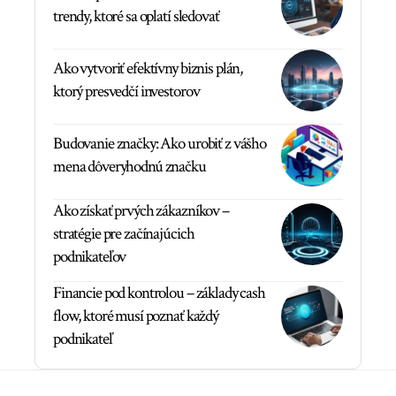
trendy, ktoré sa oplatí sledovať
Ako vytvoriť efektívny biznis plán,
ktorý presvedčí investorov
Budovanie značky: Ako urobiť z vášho
mena dôveryhodnú značku
Ako získať prvých zákazníkov –
stratégie pre začínajúcich
podnikateľov
Financie pod kontrolou – základy cash
flow, ktoré musí poznať každý
podnikateľ