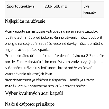
Športovci/aktívni
1200-1500 mg
3-4
kapsuly
Najlepší čas na užívanie
Acai kapsuly sa najlepšie vstrebávajú na prázdny žalúdok,
ideálne 30 minút pred jedlom. Ranné užívanie môže podporiť
energiu na celý deň, zatiaľ čo večerné dávky môžu pomôcť s
regeneráciou počas spánku.
Pre maximálnu účinnosť rozdeľte dennú dávku na 2-3 menšie
porcie. Zapite dostačujúcim množstvom vody a vyhýbajte sa
súčasnému užívaniu s kofeínom, ktorý môže znižovať
vstrebávanie niektorých živín.
"Konzistentnosť je kľúčom k úspechu – lepšie je užívať
menšiu dávku pravidelne ako veľkú dávku občas."
Výber kvalitných acai kapsúl
Na čo si dať pozor pri nákupe