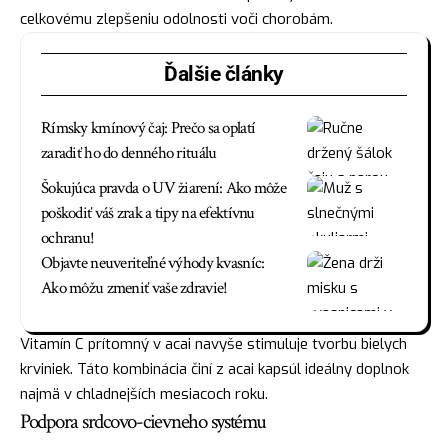
celkovému zlepšeniu odolnosti voči chorobám.
Ďalšie články
Rímsky kmínový čaj: Prečo sa oplatí
zaradiť ho do denného rituálu
Šokujúca pravda o UV žiarení: Ako môže
poškodiť váš zrak a tipy na efektívnu
ochranu!
Objavte neuveriteľné výhody kvasníc:
Ako môžu zmeniť vaše zdravie!
Vitamín C prítomný v acai navyše stimuluje tvorbu bielych
krviniek. Táto kombinácia činí z acai kapsúl ideálny doplnok
najmä v chladnejších mesiacoch roku.
Podpora srdcovo-cievneho systému