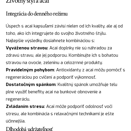
Životný štýl a acai
Integrácia do denného režimu
Úspech s acai kapsuľami závisí nielen od ich kvality, ale aj od
toho, ako ich integrujete do svojho životného štýlu.
Najlepšie výsledky dosiahnete kombináciou s:
Vyváženou stravou
: Acai doplnky nie sú náhradou za
zdravú stravu, ale jej podporou. Kombinujte ich s bohatou
stravou na ovocie, zeleninu a celozrnné produkty.
Pravidelným pohybom
: Antioxidanty z acai môžu pomôcť s
regeneráciou po cvičení a podporiť výkonnosť.
Dostatočným spánkom
: Kvalitný spánok umožňuje telu
plne využiť benefity acai na bunkové obnovenie a
regeneráciu.
Zvládaním stresu
: Acai môže podporiť odolnosť voči
stresu, ale kombinácia s relaxačnými technikami je ešte
účinnejšia.
Dlhodobá udržateľnosť