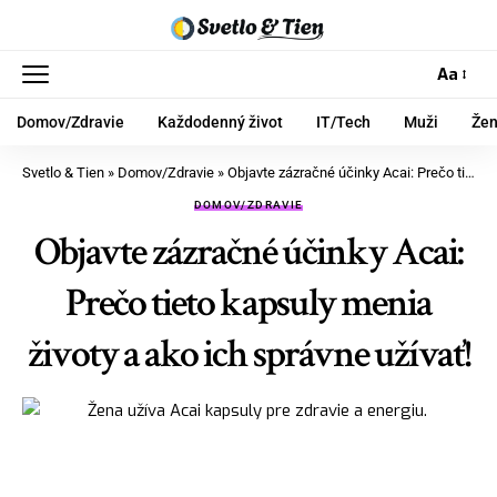
Aa
Domov/Zdravie
Každodenný život
IT/Tech
Muži
Že
Svetlo & Tien
»
Domov/Zdravie
»
Objavte zázračné účinky Acai: Prečo tieto kapsuly menia životy a ako ich správne užívať!
DOMOV/ZDRAVIE
Objavte zázračné účinky Acai:
Prečo tieto kapsuly menia
životy a ako ich správne užívať!