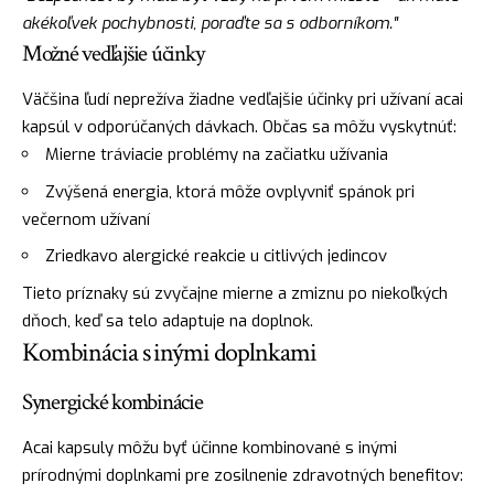
akékoľvek pochybnosti, poraďte sa s odborníkom."
Možné vedľajšie účinky
Väčšina ľudí neprežíva žiadne vedľajšie účinky pri užívaní acai
kapsúl v odporúčaných dávkach. Občas sa môžu vyskytnúť:
Mierne tráviacie problémy na začiatku užívania
Zvýšená energia, ktorá môže ovplyvniť spánok pri
večernom užívaní
Zriedkavo alergické reakcie u citlivých jedincov
Tieto príznaky sú zvyčajne mierne a zmiznu po niekoľkých
dňoch, keď sa telo adaptuje na doplnok.
Kombinácia s inými doplnkami
Synergické kombinácie
Acai kapsuly môžu byť účinne kombinované s inými
prírodnými doplnkami pre zosilnenie zdravotných benefitov: