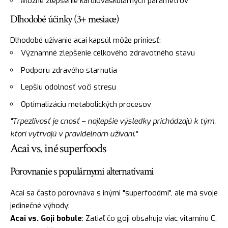
Možné zlepšenie kardiovaskulárnych parametrov
Dlhodobé účinky (3+ mesiace)
Dlhodobé užívanie acai kapsúl môže priniesť:
Významné zlepšenie celkového zdravotného stavu
Podporu zdravého starnutia
Lepšiu odolnosť voči stresu
Optimalizáciu metabolických procesov
"Trpezlivosť je cnosť – najlepšie výsledky prichádzajú k tým,
ktorí vytrvajú v pravidelnom užívaní."
Acai vs. iné superfoods
Porovnanie s populárnymi alternatívami
Acai sa často porovnáva s inými "superfoodmi", ale má svoje
jedinečné výhody:
Acai vs. Goji bobule
: Zatiaľ čo goji obsahuje viac vitamínu C,