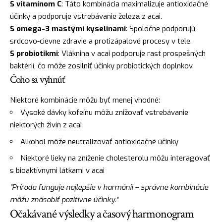
S vitamínom C
: Táto kombinácia maximalizuje antioxidačné
účinky a podporuje vstrebávanie železа z acai.
S omega-3 mastými kyselinami
: Spoločne podporujú
srdcovo-cievne zdravie a protizápalové procesy v tele.
S probiotikmi
: Vláknina v acai podporuje rast prospešných
baktérií, čo môže zosilniť účinky probiotických doplnkov.
Čoho sa vyhnúť
Niektoré kombinácie môžu byť menej vhodné:
Vysoké dávky kofeínu môžu znižovať vstrebávanie
niektorých živín z acai
Alkohol môže neutralizovať antioxidačné účinky
Niektoré lieky na zníženie cholesterolu môžu interagovať
s bioaktívnymi látkami v acai
"Príroda funguje najlepšie v harmónii – správne kombinácie
môžu znásobiť pozitívne účinky."
Očakávané výsledky a časový harmonogram