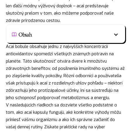
len ďalší módny výživový doplnok – acai predstavuje
skutočný prelom v tom, ako môžeme podporovať naše
zdravie prirodzenou cestou.
Obsah
Acai bobule obsahuje jednu z najvyšších koncentrácií
antioxidantov spomedzi všetkých známych potravín na
planéte. Táto skutočnost' otvára dvere k množstvu
zdravotných benefitov, od posilnenia imunitného systému až
po zlepšenie kvality pokožky. Rôzni odborníci a používatelia
však pristupujú k acai z rozdielnych uhlov pohľadu – niektorí
zdôrazňujú jeho protizápalové účinky, iní sa sústreďujú na
jeho schopnosť podporovať metabolizmus a energiu.
V nasledujúcich riadkoch sa dozviete všetko podstatné o
tom, ako acai kapsuly fungujú, aké konkrétne výhody môžu
priniesť vášmu organizmu a ako ich správne začleniť do
vašej dennej rutiny. Získate praktické rady na výber