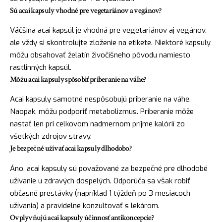
Sú acai kapsuly vhodné pre vegetariánov a vegánov?
Väčšina acai kapsúl je vhodná pre vegetariánov aj vegánov,
ale vždy si skontrolujte zloženie na etikete. Niektoré kapsuly
môžu obsahovať želatín živočíšneho pôvodu namiesto
rastlinných kapsúl.
Môžu acai kapsuly spôsobiť priberanie na váhe?
Acai kapsuly samotné nespôsobujú priberanie na váhe.
Naopak, môžu podporiť metabolizmus. Priberanie môže
nastať len pri celkovom nadmernom príjme kalórií zo
všetkých zdrojov stravy.
Je bezpečné užívať acai kapsuly dlhodobo?
Áno, acai kapsuly sú považované za bezpečné pre dlhodobé
užívanie u zdravých dospelých. Odporúča sa však robiť
občasné prestávky (napríklad 1 týždeň po 3 mesiacoch
užívania) a pravidelne konzultovať s lekárom.
Ovplyvňujú acai kapsuly účinnosť antikoncepcie?