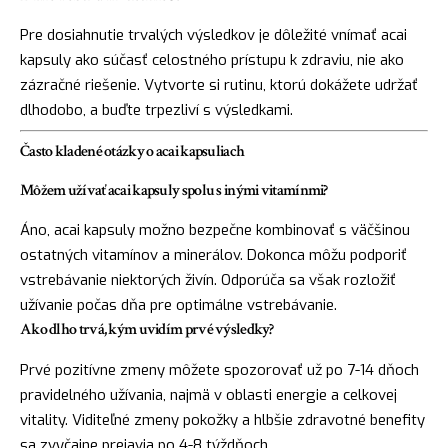
Pre dosiahnutie trvalých výsledkov je dôležité vnímať acai
kapsuly ako súčasť celostného prístupu k zdraviu, nie ako
zázračné riešenie. Vytvorte si rutinu, ktorú dokážete udržať
dlhodobo, a buďte trpezliví s výsledkami.
Často kladené otázky o acai kapsuliach
Môžem užívať acai kapsuly spolu s inými vitamínmi?
Áno, acai kapsuly možno bezpečne kombinovať s väčšinou
ostatných vitamínov a minerálov. Dokonca môžu podporiť
vstrebávanie niektorých živín. Odporúča sa však rozložiť
užívanie počas dňa pre optimálne vstrebávanie.
Ako dlho trvá, kým uvidím prvé výsledky?
Prvé pozitívne zmeny môžete spozorovať už po 7-14 dňoch
pravidelného užívania, najmä v oblasti energie a celkovej
vitality. Viditeľné zmeny pokožky a hlbšie zdravotné benefity
sa zvyčajne prejavia po 4-8 týždňoch.