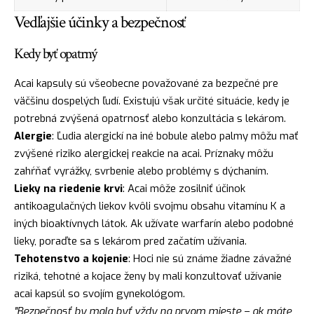
Vedľajšie účinky a bezpečnosť
Kedy byť opatrný
Acai kapsuly sú všeobecne považované za bezpečné pre
väčšinu dospelých ľudí. Existujú však určité situácie, kedy je
potrebná zvýšená opatrnosť alebo konzultácia s lekárom.
Alergie
: Ľudia alergickí na iné bobule alebo palmy môžu mať
zvýšené riziko alergickej reakcie na acai. Príznaky môžu
zahŕňať vyrážky, svrbenie alebo problémy s dýchaním.
Lieky na riedenie krvi
: Acai môže zosilniť účinok
antikoagulačných liekov kvôli svojmu obsahu vitamínu K a
iných bioaktívnych látok. Ak užívate warfarín alebo podobné
lieky, poraďte sa s lekárom pred začatím užívania.
Tehotenstvo a kojenie
: Hoci nie sú známe žiadne závažné
riziká, tehotné a kojace ženy by mali konzultovať užívanie
acai kapsúl so svojím gynekológom.
"Bezpečnosť by mala byť vždy na prvom mieste – ak máte