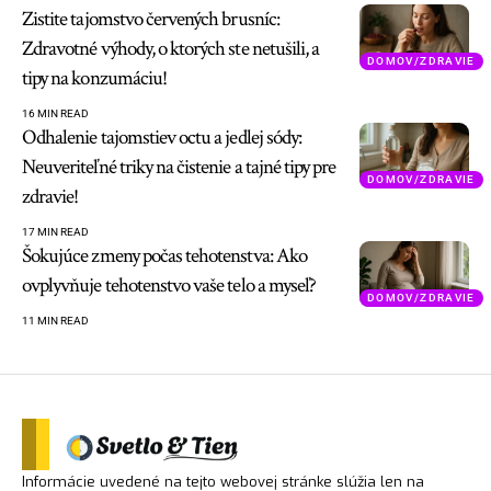
Zistite tajomstvo červených brusníc:
Zdravotné výhody, o ktorých ste netušili, a
DOMOV/ZDRAVIE
tipy na konzumáciu!
16 MIN READ
Odhalenie tajomstiev octu a jedlej sódy:
Neuveriteľné triky na čistenie a tajné tipy pre
DOMOV/ZDRAVIE
zdravie!
17 MIN READ
Šokujúce zmeny počas tehotenstva: Ako
ovplyvňuje tehotenstvo vaše telo a myseľ?
DOMOV/ZDRAVIE
11 MIN READ
Informácie uvedené na tejto webovej stránke slúžia len na