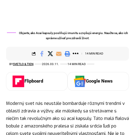
Objavte, ako Acai kapsuly posilňujú imunitu a zvyšujú energiu. Naučte sa, ako ich
správne užívať pre zdravší život.
14 MIN READ
BY
SVETLO & TIEN
2026.03.11.
14 MIN READ
Flipboard
Google News
Moderný svet nás neustále bombarduje rôznymi trendmi v
oblasti zdravia a výživy, ale málokedy sa stretávame s
niečím tak revolučným ako sú acai kapsuly. Táto malá fialová
bobule z amazonského pralesa si získala srdcia ľudí po
celom svete svojimi neuveriteľnými vlastnosťami. Nie je to