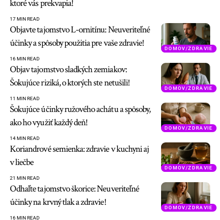
ktoré vás prekvapia!
17 MIN READ
Objavte tajomstvo L-ornitínu: Neuveriteľné
účinky a spôsoby použitia pre vaše zdravie!
DOMOV/ZDRAVIE
16 MIN READ
Objav tajomstvo sladkých zemiakov:
Šokujúce riziká, o ktorých ste netušili!
DOMOV/ZDRAVIE
11 MIN READ
Šokujúce účinky ružového achátu a spôsoby,
ako ho využiť každý deň!
DOMOV/ZDRAVIE
14 MIN READ
Koriandrové semienka: zdravie v kuchyni aj
v liečbe
DOMOV/ZDRAVIE
21 MIN READ
Odhaľte tajomstvo škorice: Neuveriteľné
účinky na krvný tlak a zdravie!
DOMOV/ZDRAVIE
16 MIN READ