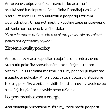
Antocyány zodpovedné za tmavú farbu acai majú
preukázané kardioprotektívne účinky. Pomáhajú znižovať
hladinu "zlého" LDL cholesterolu a podporujú zdravie
cievnych stien. Omega-3 mastné kyseliny zase prispievajú k
udržaniu normálneho krvného tlaku.
"Srdce je motor nášho tela a acai mu poskytuje prémiové
palivo pre optimálny výkon."
Zlepšenie kvality pokožky
Antioxidanty v acai kapsuliach bojujú proti predčasnému
starnutiu pokožky spôsobenému oxidačným stresom.
Vitamín E a esenciálne mastné kyseliny podporujú hydratáciu
a elasticitu pokožky. Mnohí používatelia pozorujú zlepšenie
textúry pokožky a zníženie viditeľnosti jemných vrások už po
niekoľkých týždňoch pravidelného užívania.
Podpora metabolizmu a energie
Acai obsahuje prirodzené zlúčeniny, ktoré môžu podporiť