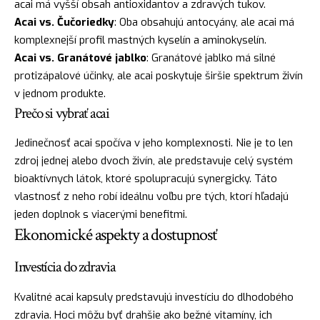
acai má vyšší obsah antioxidantov a zdravých tukov.
Acai vs. Čučoriedky
: Oba obsahujú antocyány, ale acai má
komplexnejší profil mastných kyselín a aminokyselín.
Acai vs. Granátové jablko
: Granátové jablko má silné
protizápalové účinky, ale acai poskytuje širšie spektrum živín
v jednom produkte.
Prečo si vybrať acai
Jedinečnosť acai spočíva v jeho komplexnosti. Nie je to len
zdroj jednej alebo dvoch živín, ale predstavuje celý systém
bioaktívnych látok, ktoré spolupracujú synergicky. Táto
vlastnosť z neho robí ideálnu voľbu pre tých, ktorí hľadajú
jeden doplnok s viacerými benefitmi.
Ekonomické aspekty a dostupnosť
Investícia do zdravia
Kvalitné acai kapsuly predstavujú investíciu do dlhodobého
zdravia. Hoci môžu byť drahšie ako bežné vitamíny, ich