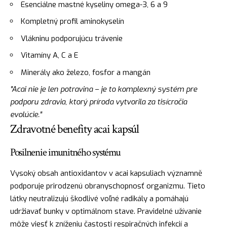
Esenciálne mastné kyseliny omega-3, 6 a 9
Kompletný profil aminokyselín
Vlákninu podporujúcu trávenie
Vitamíny A, C a E
Minerály ako železo, fosfor a mangán
"Acai nie je len potravina – je to komplexný systém pre
podporu zdravia, ktorý príroda vytvorila za tisícročia
evolúcie."
Zdravotné benefity acai kapsúl
Posilnenie imunitného systému
Vysoký obsah antioxidantov v acai kapsuliach významně
podporuje prirodzenú obranyschopnosť organizmu. Tieto
látky neutralizujú škodlivé voľné radikály a pomáhajú
udržiavať bunky v optimálnom stave. Pravidelné užívanie
môže viesť k zníženiu častosti respiračných infekcií a