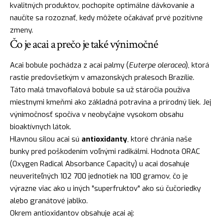
kvalitných produktov, pochopíte optimálne dávkovanie a
naučíte sa rozoznať, kedy môžete očakávať prvé pozitívne
zmeny.
Čo je acai a prečo je také výnimočné
Acai bobule pochádza z acai palmy (
Euterpe oleracea
), ktorá
rastie predovšetkým v amazonských pralesoch Brazílie.
Táto malá tmavofialová bobule sa už stáročia používa
miestnymi kmeňmi ako základná potravina a prírodný liek. Jej
výnimočnosť spočíva v neobyčajne vysokom obsahu
bioaktívnych látok.
Hlavnou silou acai sú
antioxidanty
, ktoré chránia naše
bunky pred poškodením voľnými radikálmi. Hodnota ORAC
(Oxygen Radical Absorbance Capacity) u acai dosahuje
neuveriteľných 102 700 jednotiek na 100 gramov, čo je
výrazne viac ako u iných "superfruktov" ako sú čučoriedky
alebo granátové jablko.
Okrem antioxidantov obsahuje acai aj: