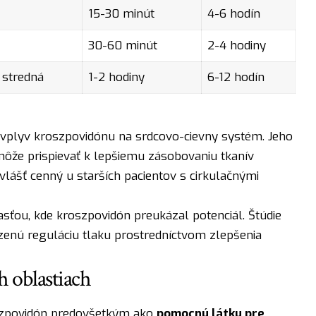
15-30 minút
4-6 hodín
30-60 minút
2-4 hodiny
 stredná
1-2 hodiny
6-12 hodín
 vplyv kroszpovidónu na srdcovo-cievny systém. Jeho
môže prispievať k lepšiemu zásobovaniu tkanív
zvlášť cenný u starších pacientov s cirkulačnými
asťou, kde kroszpovidón preukázal potenciál. Štúdie
zenú reguláciu tlaku prostredníctvom zlepšenia
h oblastiach
szpovidón predovšetkým ako
pomocnú látku pre