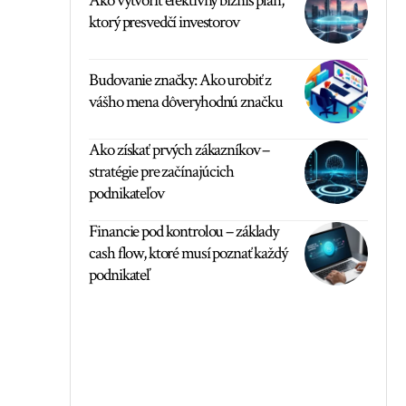
Ako vytvoriť efektívny biznis plán,
ktorý presvedčí investorov
Budovanie značky: Ako urobiť z
vášho mena dôveryhodnú značku
Ako získať prvých zákazníkov –
stratégie pre začínajúcich
podnikateľov
Financie pod kontrolou – základy
cash flow, ktoré musí poznať každý
podnikateľ