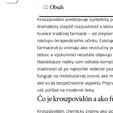
Obsah
Kroszpovidón predstavuje syntetický p
dramaticky zlepšiť rozpustnosť a biolo
hranice tradičnej farmácie – od zlepšen
nástupu terapeutického účinku. Existuj
farmaceuti ju vnímajú ako revolučný po
liekov, a výskumníci neustále objavujú 
Nasledujúce riadky vám odhalia kompl
vlastností až po najnovšie vedecké poz
funguje na molekulárnej úrovni, aké má
aké sú jej bezpečnostné aspekty. Prip
váš pohľad na moderné lieky.
Čo je kroszpovidón a ako f
Kroszpovidón, chemicky známy ako poly