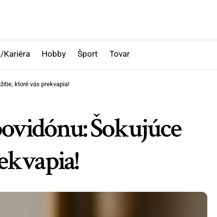
/Kariéra
Hobby
Šport
Tovar
itie, ktoré vás prekvapia!
povidónu: Šokujúce
rekvapia!