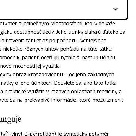
olymér s jedinečnými vlastnosťami, ktorý dokáže
gickú dostupnosť liečiv. Jeho účinky siahajú ďaleko za
ia trávenia tabliet až po podporu rýchlejšieho
e niekoľko rôznych uhlov pohľadu na túto látku:
mocník, pacienti oceňujú rýchlejší nástup účinku
nové možnosti jej využitia.
exný obraz kroszpovidónu – od jeho základných
natky o jeho účinkoch. Dozviete sa, ako táto látka
 praktické využitie v rôznych oblastiach medicíny a
ravte sa na prekvapivé informácie, ktoré môžu zmeniť
unguje
(1-vinyl-2-pyrrolidón), je syntetický polymér