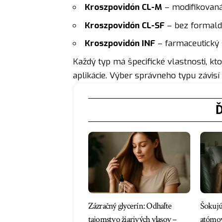
Kroszpovidón CL-M
– modifikovaná
Kroszpovidón CL-SF
– bez formalde
Kroszpovidón INF
– farmaceutický 
Každý typ má špecifické vlastnosti, k
aplikácie. Výber správneho typu závisí
Ď
Zázračný glycerín: Odhaľte
Šokujú
tajomstvo žiarivých vlasov –
atómov