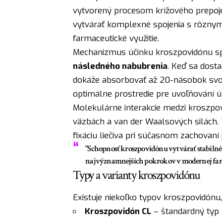
vytvorený procesom krížového prepoj
vytvárať komplexné spojenia s rôznymi
farmaceutické využitie.
Mechanizmus účinku kroszpovidónu sp
následného nabubrenia
. Keď sa dosta
dokáže absorbovať až 20-násobok svoj
optimálne prostredie pre uvoľňování úč
Molekulárne interakcie medzi kroszpo
väzbách a van der Waalsových silách. T
fixáciu liečiva pri súčasnom zachovaní
"Schopnosť kroszpovidónu vytvárať stabilné, 
najvýznamnejších pokrokov v modernej farm
Typy a varianty kroszpovidónu
Existuje niekoľko typov kroszpovidónu, 
Kroszpovidón CL
– štandardný typ