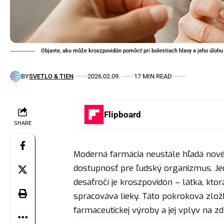
Objavte, ako môže kroszpovidón pomôcť pri bolestiach hlavy a jeho úlohu v
BY
SVETLO & TIEN
2026.02.09.
17 MIN READ
Flipboard
SHARE
Moderná farmácia neustále hľadá nové 
dostupnosť pre ľudský organizmus. Je
desaťročí je kroszpovidón – látka, kto
spracováva lieky. Táto pokroková zlož
farmaceutickej výroby a jej vplyv na z