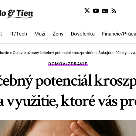
t
IT/Tech
Muži
Ženy
Dovolenka
Financie/Práca
ravie
»
Objavte úžasný liečebný potenciál kroszpovidónu: Šokujúce účinky a využ
DOMOV/ZDRAVIE
ečebný potenciál krosz
 využitie, ktoré vás p