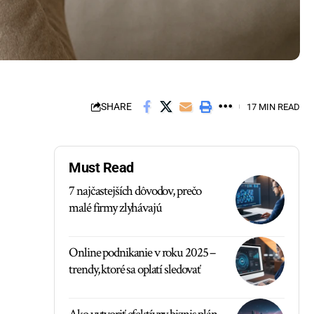
SHARE
17 MIN READ
Must Read
7 najčastejších dôvodov, prečo
malé firmy zlyhávajú
Online podnikanie v roku 2025 –
trendy, ktoré sa oplatí sledovať