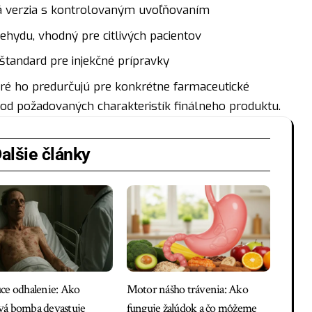
 verzia s kontrolovaným uvoľňovaním
hydu, vhodný pre citlivých pacientov
štandard pre injekčné prípravky
toré ho predurčujú pre konkrétne farmaceutické
 od požadovaných charakteristík finálneho produktu.
alšie články
ce odhalenie: Ako
Motor nášho trávenia: Ako
á bomba devastuje
funguje žalúdok a čo môžeme