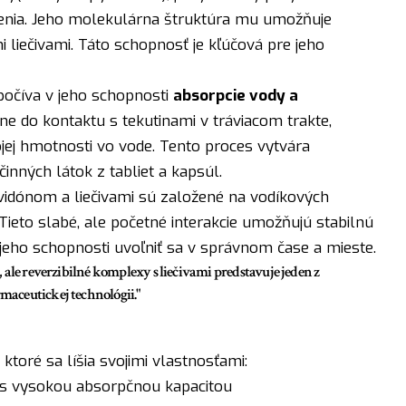
enia. Jeho molekulárna štruktúra mu umožňuje
 liečivami. Táto schopnosť je kľúčová pre jeho
očíva v jeho schopnosti
absorpcie vody a
ne do kontaktu s tekutinami v tráviacom trakte,
ej hmotnosti vo vode. Tento proces vytvára
inných látok z tabliet a kapsúl.
vidónom a liečivami sú založené na vodíkových
ieto slabé, ale početné interakcie umožňujú stabilnú
 jeho schopnosti uvoľniť sa v správnom čase a mieste.
ale reverzibilné komplexy s liečivami predstavuje jeden z
aceutickej technológii."
ktoré sa líšia svojimi vlastnosťami:
 s vysokou absorpčnou kapacitou