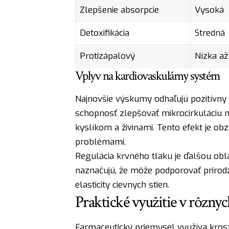
Zlepšenie absorpcie
Vysoká
Detoxifikácia
Stredná
Protizápalový
Nízka až
Vplyv na kardiovaskulárny systém
Najnovšie výskumy odhaľujú pozitívny
schopnosť zlepšovať mikrocirkuláciu 
kyslíkom a živinami. Tento efekt je ob
problémami.
Regulácia krvného tlaku je ďalšou obl
naznačujú, že môže podporovať prirod
elasticity cievnych stien.
Praktické využitie v rôznyc
Farmaceutický priemysel využíva kro