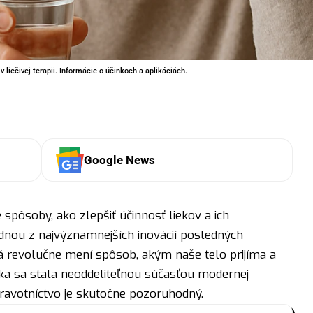
 liečivej terapii. Informácie o účinkoch a aplikáciách.
Google News
spôsoby, ako zlepšiť účinnosť liekov a ich
dnou z najvýznamnejších inovácií posledných
rá revolučne mení spôsob, akým naše telo prijíma a
ka sa stala neoddeliteľnou súčasťou modernej
dravotníctvo je skutočne pozoruhodný.