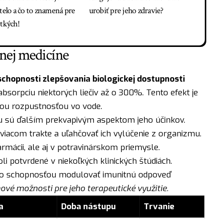
 telo a čo to znamená pre
urobiť pre jeho zdravie?
etkých!
nej medicíne
chopnosti zlepšovania biologickej dostupnosti
absorpciu niektorých liečiv až o 300%. Tento efekt je
kou rozpustnosťou vo vode.
nu sú ďalším prekvapivým aspektom jeho účinkov.
áviacom trakte a uľahčovať ich vylúčenie z organizmu.
rmácii, ale aj v potravinárskom priemysle.
i potvrdené v niekoľkých klinických štúdiách.
eho schopnosťou modulovať imunitnú odpoveď
nové možnosti pre jeho terapeutické využitie.
a
Doba nástupu
Trvanie