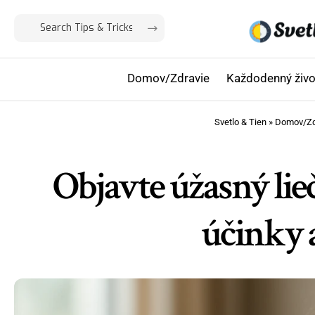
Domov/Zdravie
Každodenný živo
Svetlo & Tien
»
Domov/Zd
Objavte úžasný li
účinky a