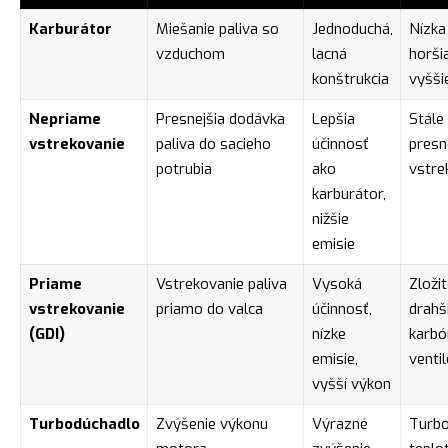
Karburátor
Miešanie paliva so
Jednoduchá,
Nízka
vzduchom
lacná
horši
konštrukcia
vyšši
Nepriame
Presnejšia dodávka
Lepšia
Stále
vstrekovanie
paliva do sacieho
účinnosť
presn
potrubia
ako
vstre
karburátor,
nižšie
emisie
Priame
Vstrekovanie paliva
Vysoká
Zložit
vstrekovanie
priamo do valca
účinnosť,
drahš
(GDI)
nízke
karbó
emisie,
venti
vyšší výkon
Turbodúchadlo
Zvýšenie výkonu
Výrazné
Turbo