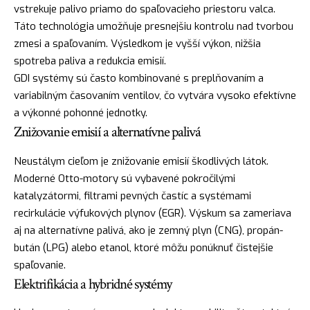
vstrekuje palivo priamo do spaľovacieho priestoru valca.
Táto technológia umožňuje presnejšiu kontrolu nad tvorbou
zmesi a spaľovaním. Výsledkom je vyšší výkon, nižšia
spotreba paliva a redukcia emisií.
GDI systémy sú často kombinované s preplňovaním a
variabilným časovaním ventilov, čo vytvára vysoko efektívne
a výkonné pohonné jednotky.
Znižovanie emisií a alternatívne palivá
Neustálym cieľom je znižovanie emisií škodlivých látok.
Moderné Otto-motory sú vybavené pokročilými
katalyzátormi, filtrami pevných častíc a systémami
recirkulácie výfukových plynov (EGR). Výskum sa zameriava
aj na alternatívne palivá, ako je zemný plyn (CNG), propán-
bután (LPG) alebo etanol, ktoré môžu ponúknuť čistejšie
spaľovanie.
Elektrifikácia a hybridné systémy