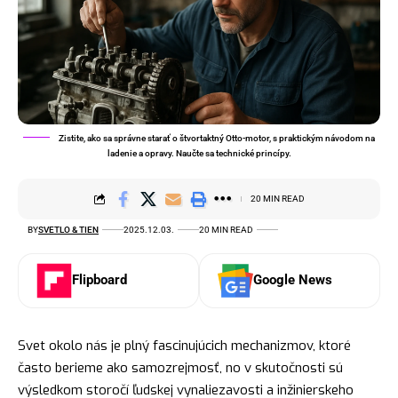
Zistite, ako sa správne starať o štvortaktný Otto-motor, s praktickým návodom na
ladenie a opravy. Naučte sa technické princípy.
20 MIN READ
BY
SVETLO & TIEN
2025.12.03.
20 MIN READ
Flipboard
Google News
Svet okolo nás je plný fascinujúcich mechanizmov, ktoré
často berieme ako samozrejmosť, no v skutočnosti sú
výsledkom storočí ľudskej vynaliezavosti a inžinierskeho