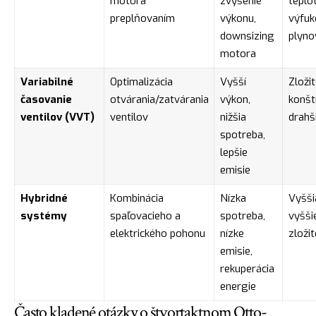
motora
zvýšenie
teplo
preplňovaním
výkonu,
výfuk
downsizing
plyno
motora
Variabilné
Optimalizácia
Vyšší
Zložit
časovanie
otvárania/zatvárania
výkon,
konšt
ventilov (VVT)
ventilov
nižšia
drahš
spotreba,
lepšie
emisie
Hybridné
Kombinácia
Nízka
Vyšši
systémy
spaľovacieho a
spotreba,
vyšši
elektrického pohonu
nízke
zloži
emisie,
rekuperácia
energie
Často kladené otázky o štvortaktnom Otto-