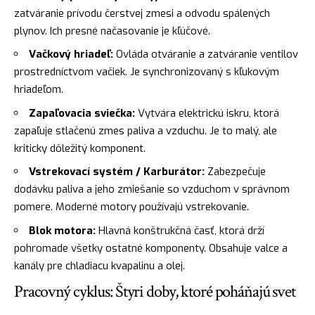
zatváranie prívodu čerstvej zmesi a odvodu spálených
plynov. Ich presné načasovanie je kľúčové.
Vačkový hriadeľ:
Ovláda otváranie a zatváranie ventilov
prostredníctvom vačiek. Je synchronizovaný s kľukovým
hriadeľom.
Zapaľovacia sviečka:
Vytvára elektrickú iskru, ktorá
zapaľuje stlačenú zmes paliva a vzduchu. Je to malý, ale
kriticky dôležitý komponent.
Vstrekovací systém / Karburátor:
Zabezpečuje
dodávku paliva a jeho zmiešanie so vzduchom v správnom
pomere. Moderné motory používajú vstrekovanie.
Blok motora:
Hlavná konštrukčná časť, ktorá drží
pohromade všetky ostatné komponenty. Obsahuje valce a
kanály pre chladiacu kvapalinu a olej.
Pracovný cyklus: Štyri doby, ktoré poháňajú svet