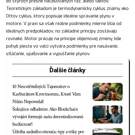
do štyroch presne načasovaných fáz, alebo taktov.
Teoretickým základom je termodynamický cyklus známy ako
Ottov cyklus, ktorý popisuje ideálne správanie plynu v
motore. V praxi sa však reálne podmienky mierne líšia od
ideálnych predpokladov, no základné princípy zostávajú
rovnaké. Motor pracuje na princípe objemovej zmeny, kde
pohyb piesta vo valci vytvára podmienky pre nasávanie,
stláčanie, spaľovanie a vypúšťanie plynov.
Ďalšie články
10 Neuvěřiteľných Tajomstiev o
Karburátore Krovinorezu, Ktoré Vám
Nikto Nepovedal!
Šokujúce odhalenie: Ako Blockchain
vývojári formujú našu decentralizovanú
budúcnosť!
Údržba zadného stierača: tipy a triky pre