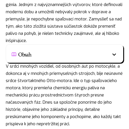
génia. Jedným z najvýznamnejších výtvorov, ktoré definovali
modernú dobu a umožnili nebývalý pokrok v doprave a
priemysle, je nepochybne spaľovací motor. Zamyslieť sa nad
tým, ako táto zložitá sústava súčiastok dokáže premeniť
palivo na pohyb, je nielen technicky zaujímavé, ale aj hlboko
inšpirujúce.
Obsah
V srdci mnohých vozidiel, od osobných áut po motocykle, a
dokonca aj v mnohých priemyselných strojoch, bije neúnavné
srdce štvortaktného Otto-motora. Ide o typ spaľovacieho
motora, ktorý premieňa chemickú energiu paliva na
mechanickú prácu prostredníctvom štyroch presne
načasovaných fáz. Dnes sa spoločne ponoríme do jeho
histórie, objavíme jeho základné princípy, detailne
preskúmame jeho komponenty a pochopíme, ako každý takt
prispieva k jeho nepretržitej práci.