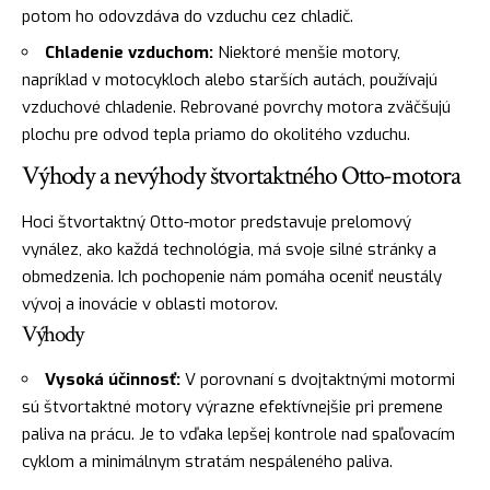
potom ho odovzdáva do vzduchu cez chladič.
Chladenie vzduchom:
Niektoré menšie motory,
napríklad v motocykloch alebo starších autách, používajú
vzduchové chladenie. Rebrované povrchy motora zväčšujú
plochu pre odvod tepla priamo do okolitého vzduchu.
Výhody a nevýhody štvortaktného Otto-motora
Hoci štvortaktný Otto-motor predstavuje prelomový
vynález, ako každá technológia, má svoje silné stránky a
obmedzenia. Ich pochopenie nám pomáha oceniť neustály
vývoj a inovácie v oblasti motorov.
Výhody
Vysoká účinnosť:
V porovnaní s dvojtaktnými motormi
sú štvortaktné motory výrazne efektívnejšie pri premene
paliva na prácu. Je to vďaka lepšej kontrole nad spaľovacím
cyklom a minimálnym stratám nespáleného paliva.