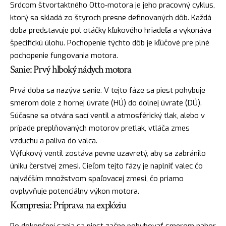
Srdcom štvortaktného Otto-motora je jeho pracovný cyklus,
ktorý sa skladá zo štyroch presne definovaných dôb. Každá
doba predstavuje pol otáčky kľukového hriadeľa a vykonáva
špecifickú úlohu. Pochopenie týchto dôb je kľúčové pre plné
pochopenie fungovania motora.
Sanie: Prvý hlboký nádych motora
Prvá doba sa nazýva sanie. V tejto fáze sa piest pohybuje
smerom dole z hornej úvrate (HÚ) do dolnej úvrate (DÚ).
Súčasne sa otvára sací ventil a atmosférický tlak, alebo v
prípade preplňovaných motorov pretlak, vtláča zmes
vzduchu a paliva do valca.
Výfukový ventil zostáva pevne uzavretý, aby sa zabránilo
úniku čerstvej zmesi. Cieľom tejto fázy je naplniť valec čo
najväčším množstvom spaľovacej zmesi, čo priamo
ovplyvňuje potenciálny výkon motora.
Kompresia: Príprava na explóziu