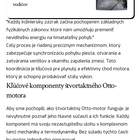
vodičov
"Každý inžiniersky zázrak začína pochopením základných
fyzikálnych zákonov, ktoré nám umožňujú premeniť
neviditeľnú energiu na hmatateľný pohyb."
Celý proces je riadený precíznym mechanizmom, ktorý
zabezpečuje synchronizáciu pohybu piesta, otvárania a
zatvárania ventilov a okamihu zapálenia zmesi. Táto
koordinácia je kľúčová pre plynulý a efektívny chod motora,
ktorý je schopný produkovať stály výkon.
Kľúčové komponenty štvortaktného Otto-
motora
Aby sme pochopili, ako štvortaktný Otto-motor funguje, je
nevyhnutné poznať jeho hlavné súčasti a ich funkcie. Každý
komponent má svoju nezastupiteľnú úlohu v komplexnom
tanci mechaniky a termodynamiky. Bez súladu týchto častí
by motor jednoducho nepracoval.