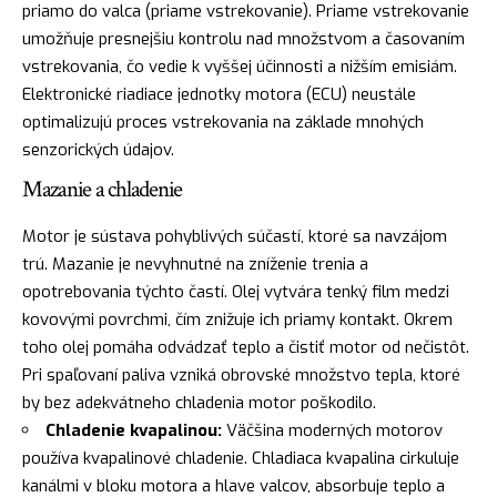
priamo do valca (priame vstrekovanie). Priame vstrekovanie
umožňuje presnejšiu kontrolu nad množstvom a časovaním
vstrekovania, čo vedie k vyššej účinnosti a nižším emisiám.
Elektronické riadiace jednotky motora (ECU) neustále
optimalizujú proces vstrekovania na základe mnohých
senzorických údajov.
Mazanie a chladenie
Motor je sústava pohyblivých súčastí, ktoré sa navzájom
trú. Mazanie je nevyhnutné na zníženie trenia a
opotrebovania týchto častí. Olej vytvára tenký film medzi
kovovými povrchmi, čím znižuje ich priamy kontakt. Okrem
toho olej pomáha odvádzať teplo a čistiť motor od nečistôt.
Pri spaľovaní paliva vzniká obrovské množstvo tepla, ktoré
by bez adekvátneho chladenia motor poškodilo.
Chladenie kvapalinou:
Väčšina moderných motorov
používa kvapalinové chladenie. Chladiaca kvapalina cirkuluje
kanálmi v bloku motora a hlave valcov, absorbuje teplo a