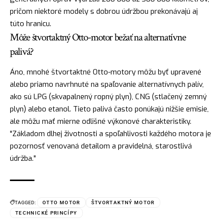
pričom niektoré modely s dobrou údržbou prekonávajú aj
túto hranicu.
Môže štvortaktný Otto-motor bežať na alternatívne
palivá?
Áno, mnohé štvortaktné Otto-motory môžu byť upravené
alebo priamo navrhnuté na spaľovanie alternatívnych palív,
ako sú LPG (skvapalnený ropný plyn), CNG (stlačený zemný
plyn) alebo etanol. Tieto palivá často ponúkajú nižšie emisie,
ale môžu mať mierne odlišné výkonové charakteristiky.
"Základom dlhej životnosti a spoľahlivosti každého motora je
pozornosť venovaná detailom a pravidelná, starostlivá
údržba."
TAGGED:
OTTO MOTOR
ŠTVORTAKTNÝ MOTOR
TECHNICKÉ PRINCÍPY