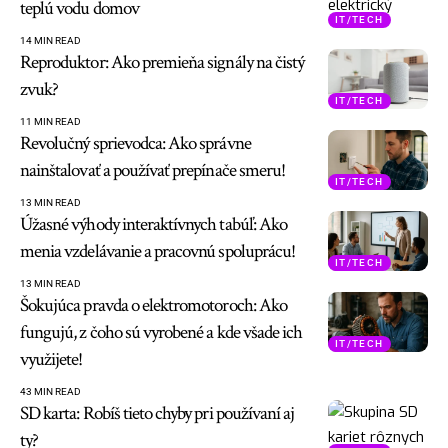
teplú vodu domov
IT/TECH
14 MIN READ
Reproduktor: Ako premieňa signály na čistý
zvuk?
IT/TECH
11 MIN READ
Revolučný sprievodca: Ako správne
nainštalovať a používať prepínače smeru!
IT/TECH
13 MIN READ
Úžasné výhody interaktívnych tabúľ: Ako
menia vzdelávanie a pracovnú spoluprácu!
IT/TECH
13 MIN READ
Šokujúca pravda o elektromotoroch: Ako
fungujú, z čoho sú vyrobené a kde všade ich
IT/TECH
využijete!
43 MIN READ
SD karta: Robíš tieto chyby pri používaní aj
ty?