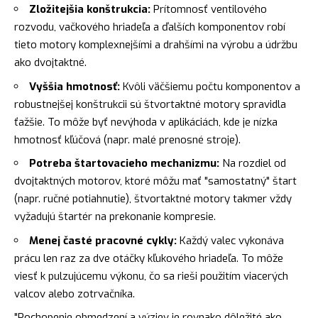
Zložitejšia konštrukcia:
Prítomnosť ventilového
rozvodu, vačkového hriadeľa a ďalších komponentov robí
tieto motory komplexnejšími a drahšími na výrobu a údržbu
ako dvojtaktné.
Vyššia hmotnosť:
Kvôli väčšiemu počtu komponentov a
robustnejšej konštrukcii sú štvortaktné motory spravidla
ťažšie. To môže byť nevýhoda v aplikáciách, kde je nízka
hmotnosť kľúčová (napr. malé prenosné stroje).
Potreba štartovacieho mechanizmu:
Na rozdiel od
dvojtaktných motorov, ktoré môžu mať "samostatný" štart
(napr. ručné potiahnutie), štvortaktné motory takmer vždy
vyžadujú štartér na prekonanie kompresie.
Menej časté pracovné cykly:
Každý valec vykonáva
prácu len raz za dve otáčky kľukového hriadeľa. To môže
viesť k pulzujúcemu výkonu, čo sa rieši použitím viacerých
valcov alebo zotrvačníka.
"Pochopenie obmedzení a výziev je rovnako dôležité ako