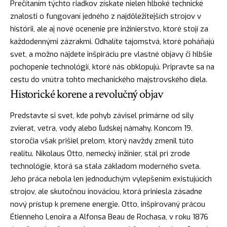
Prečítaním týchto riadkov získate nielen hlboké technické
znalosti o fungovaní jedného z najdôležitejších strojov v
histórii, ale aj nové ocenenie pre inžinierstvo, ktoré stojí za
každodennými zázrakmi. Odhalíte tajomstvá, ktoré poháňajú
svet, a možno nájdete inšpiráciu pre vlastné objavy či hlbšie
pochopenie technológií, ktoré nás obklopujú. Pripravte sa na
cestu do vnútra tohto mechanického majstrovského diela.
Historické korene a revolučný objav
Predstavte si svet, kde pohyb závisel primárne od sily
zvierat, vetra, vody alebo ľudskej námahy. Koncom 19.
storočia však prišiel prelom, ktorý navždy zmenil túto
realitu. Nikolaus Otto, nemecký inžinier, stál pri zrode
technológie, ktorá sa stala základom moderného sveta.
Jeho práca nebola len jednoduchým vylepšením existujúcich
strojov, ale skutočnou inováciou, ktorá priniesla zásadne
nový prístup k premene energie. Otto, inšpirovaný prácou
Étienneho Lenoira a Alfonsa Beau de Rochasa, v roku 1876