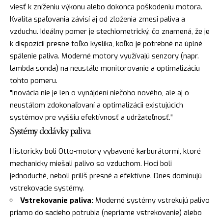
viesť k zníženiu výkonu alebo dokonca poškodeniu motora.
Kvalita spaľovania závisí aj od zloženia zmesi paliva a
vzduchu. Ideálny pomer je stechiometrický, čo znamená, že je
k dispozícii presne toľko kyslíka, koľko je potrebné na úplné
spálenie paliva. Moderné motory využívajú senzory (napr.
lambda sonda) na neustále monitorovanie a optimalizáciu
tohto pomeru.
"Inovácia nie je len o vynájdení niečoho nového, ale aj o
neustálom zdokonaľovaní a optimalizácii existujúcich
systémov pre vyššiu efektívnosť a udržateľnosť."
Systémy dodávky paliva
Historicky boli Otto-motory vybavené karburátormi, ktoré
mechanicky miešali palivo so vzduchom. Hoci boli
jednoduché, neboli príliš presné a efektívne. Dnes dominujú
vstrekovacie systémy.
Vstrekovanie paliva:
Moderné systémy vstrekujú palivo
priamo do sacieho potrubia (nepriame vstrekovanie) alebo