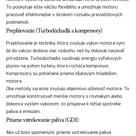
To poskytuje ešte väčšiu flexibilitu a umožňuje motoru
pracovať efektívnejšie v širokom rozsahu prevádzkových
podmienok.
Preplňovanie (Turbodúchadlá a kompresory)
Preplňovanie je technika, ktorá zvyšuje výkon motora tým,
že do valcov dodáva viac vzduchu, než by dokázal nasávať
prirodzene. Turbodúchadlá využívajú energiu výfukových
plynov na pohon turbíny, ktorá roztáča kompresor.
Kompresory sú poháňané priamo kľukovým hriadeľom
motora.
Obe metódy výrazne zvyšujú objemovú účinnosť motora. To
umožňuje konštruovať menšie motory s rovnakým alebo
dokonca vyšším výkonom, čo prispieva k nižšej spotrebe
paliva a emisiám.
Priame vstrekovanie paliva (GDI)
Ako už bolo spomenuté, priame vstrekovanie paliva