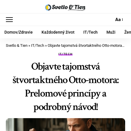
Aa
Domov/Zdravie
Každodenný život
IT/Tech
Muži
Že
Svetlo & Tien
»
IT/Tech
»
Objavte tajomstvá štvortaktného Otto-motora: Prelomové princípy a podrobný návod!
IT/TECH
Objavte tajomstvá
štvortaktného Otto-motora:
Prelomové princípy a
podrobný návod!