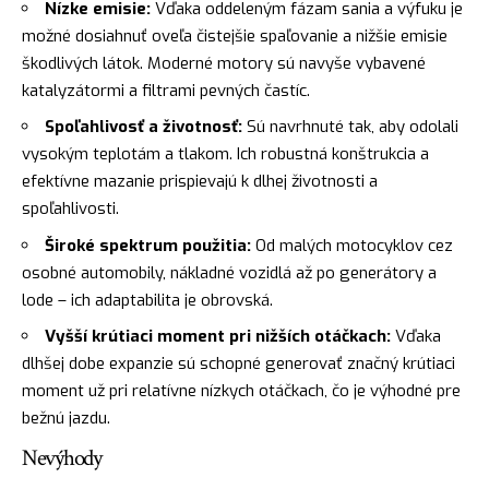
Nízke emisie:
Vďaka oddeleným fázam sania a výfuku je
možné dosiahnuť oveľa čistejšie spaľovanie a nižšie emisie
škodlivých látok. Moderné motory sú navyše vybavené
katalyzátormi a filtrami pevných častíc.
Spoľahlivosť a životnosť:
Sú navrhnuté tak, aby odolali
vysokým teplotám a tlakom. Ich robustná konštrukcia a
efektívne mazanie prispievajú k dlhej životnosti a
spoľahlivosti.
Široké spektrum použitia:
Od malých motocyklov cez
osobné automobily, nákladné vozidlá až po generátory a
lode – ich adaptabilita je obrovská.
Vyšší krútiaci moment pri nižších otáčkach:
Vďaka
dlhšej dobe expanzie sú schopné generovať značný krútiaci
moment už pri relatívne nízkych otáčkach, čo je výhodné pre
bežnú jazdu.
Nevýhody