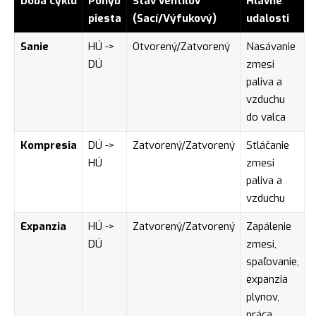
Doba cyklu
Pohyb
Stav ventilov
Hlavné
piesta
(Sací/Výfukový)
udalosti
Sanie
HÚ ->
Otvorený/Zatvorený
Nasávanie
DÚ
zmesi
paliva a
vzduchu
do valca
Kompresia
DÚ ->
Zatvorený/Zatvorený
Stláčanie
HÚ
zmesi
paliva a
vzduchu
Expanzia
HÚ ->
Zatvorený/Zatvorený
Zapálenie
DÚ
zmesi,
spaľovanie,
expanzia
plynov,
práca