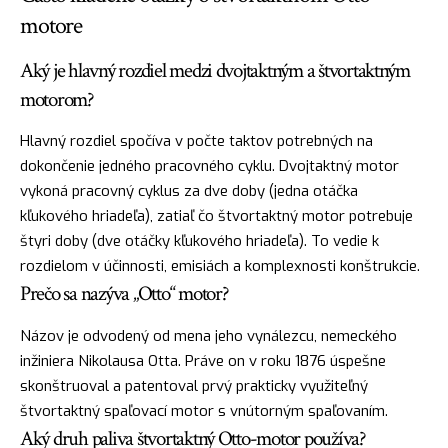
motore
Aký je hlavný rozdiel medzi dvojtaktným a štvortaktným
motorom?
Hlavný rozdiel spočíva v počte taktov potrebných na
dokončenie jedného pracovného cyklu. Dvojtaktný motor
vykoná pracovný cyklus za dve doby (jedna otáčka
kľukového hriadeľa), zatiaľ čo štvortaktný motor potrebuje
štyri doby (dve otáčky kľukového hriadeľa). To vedie k
rozdielom v účinnosti, emisiách a komplexnosti konštrukcie.
Prečo sa nazýva „Otto“ motor?
Názov je odvodený od mena jeho vynálezcu, nemeckého
inžiniera Nikolausa Otta. Práve on v roku 1876 úspešne
skonštruoval a patentoval prvý prakticky využiteľný
štvortaktný spaľovací motor s vnútorným spaľovaním.
Aký druh paliva štvortaktný Otto-motor používa?