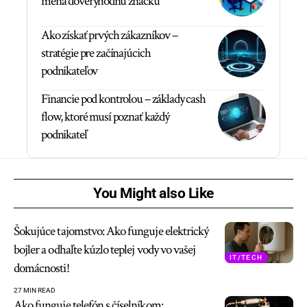
mena dôveryhodnú značku
Ako získať prvých zákazníkov –
stratégie pre začínajúcich
podnikateľov
Financie pod kontrolou – základy cash
flow, ktoré musí poznať každý
podnikateľ
You Might also Like
Šokujúce tajomstvo: Ako funguje elektrický
bojler a odhaľte kúzlo teplej vody vo vašej
IT/TECH
domácnosti!
27 MIN READ
Ako funguje telefón s číselníkom: