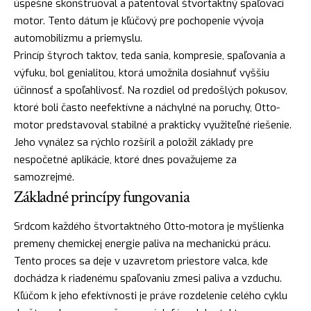
úspešne skonštruoval a patentoval štvortaktný spaľovací
motor. Tento dátum je kľúčový pre pochopenie vývoja
automobilizmu a priemyslu.
Princíp štyroch taktov, teda sania, kompresie, spaľovania a
výfuku, bol genialitou, ktorá umožnila dosiahnuť vyššiu
účinnosť a spoľahlivosť. Na rozdiel od predošlých pokusov,
ktoré boli často neefektívne a náchylné na poruchy, Otto-
motor predstavoval stabilné a prakticky využiteľné riešenie.
Jeho vynález sa rýchlo rozšíril a položil základy pre
nespočetné aplikácie, ktoré dnes považujeme za
samozrejmé.
Základné princípy fungovania
Srdcom každého štvortaktného Otto-motora je myšlienka
premeny chemickej energie paliva na mechanickú prácu.
Tento proces sa deje v uzavretom priestore valca, kde
dochádza k riadenému spaľovaniu zmesi paliva a vzduchu.
Kľúčom k jeho efektívnosti je práve rozdelenie celého cyklu