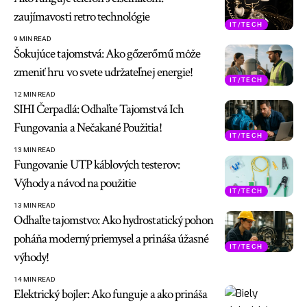
zaujímavosti retro technológie
IT/TECH
9 MIN READ
Šokujúce tajomstvá: Ako gőzerőmű môže
zmeniť hru vo svete udržateľnej energie!
IT/TECH
12 MIN READ
SIHI Čerpadlá: Odhaľte Tajomstvá Ich
Fungovania a Nečakané Použitia!
IT/TECH
13 MIN READ
Fungovanie UTP káblových testerov:
Výhody a návod na použitie
IT/TECH
13 MIN READ
Odhaľte tajomstvo: Ako hydrostatický pohon
poháňa moderný priemysel a prináša úžasné
IT/TECH
výhody!
14 MIN READ
Elektrický bojler: Ako funguje a ako prináša