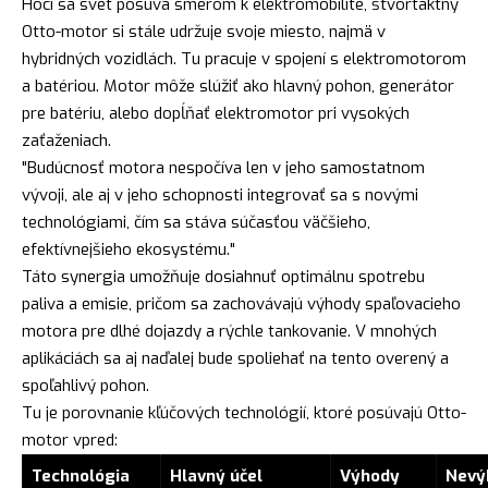
Hoci sa svet posúva smerom k elektromobilite, štvortaktný
Otto-motor si stále udržuje svoje miesto, najmä v
hybridných vozidlách. Tu pracuje v spojení s elektromotorom
a batériou. Motor môže slúžiť ako hlavný pohon, generátor
pre batériu, alebo dopĺňať elektromotor pri vysokých
zaťaženiach.
"Budúcnosť motora nespočíva len v jeho samostatnom
vývoji, ale aj v jeho schopnosti integrovať sa s novými
technológiami, čím sa stáva súčasťou väčšieho,
efektívnejšieho ekosystému."
Táto synergia umožňuje dosiahnuť optimálnu spotrebu
paliva a emisie, pričom sa zachovávajú výhody spaľovacieho
motora pre dlhé dojazdy a rýchle tankovanie. V mnohých
aplikáciách sa aj naďalej bude spoliehať na tento overený a
spoľahlivý pohon.
Tu je porovnanie kľúčových technológií, ktoré posúvajú Otto-
motor vpred:
Technológia
Hlavný účel
Výhody
Nevý