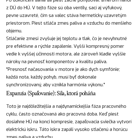
Po dokončení sania sa piest začne pohybovať smerom nahor
z DÚ do HÚ. V tejto fáze sú oba ventily, sací aj výfukový,
pevne uzavreté, čím sa valec stáva hermeticky uzavretým
priestorom. Piest stláča zmes paliva a vzduchu do menšieho
objemu.
Stláčanie zmesi zvyšuje jej teplotu a tlak, čo je nevyhnutné
pre efektívne a rýchle zapálenie. Vyšší kompresný pomer
vedie k vyššej účinnosti motora, ale zároveň kladie vyššie
nároky na pevnosť komponentov a kvalitu paliva.
"Presnosť načasovania v motore je ako dych symfónie;
každá nota, každý pohyb, musí byť dokonale
synchronizovaný, aby vznikla harmónia výkonu."
Expanzia (Spaľovanie): Sila, ktorá poháňa
Toto je najdôležitejšia a najdynamickejšia fáza pracovného
cyklu, často označovaná ako pracovná doba. Keď piest
dosiahne HÚ na konci kompresie, zapaľovacia sviečka vytvorí
elektrickú iskru. Táto iskra zapáli vysoko stlačenú a horúcu
zmes paliva a vzduchu.