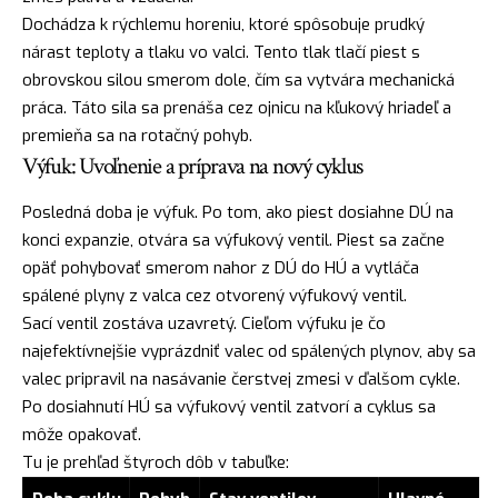
Dochádza k rýchlemu horeniu, ktoré spôsobuje prudký
nárast teploty a tlaku vo valci. Tento tlak tlačí piest s
obrovskou silou smerom dole, čím sa vytvára mechanická
práca. Táto sila sa prenáša cez ojnicu na kľukový hriadeľ a
premieňa sa na rotačný pohyb.
Výfuk: Uvoľnenie a príprava na nový cyklus
Posledná doba je výfuk. Po tom, ako piest dosiahne DÚ na
konci expanzie, otvára sa výfukový ventil. Piest sa začne
opäť pohybovať smerom nahor z DÚ do HÚ a vytláča
spálené plyny z valca cez otvorený výfukový ventil.
Sací ventil zostáva uzavretý. Cieľom výfuku je čo
najefektívnejšie vyprázdniť valec od spálených plynov, aby sa
valec pripravil na nasávanie čerstvej zmesi v ďalšom cykle.
Po dosiahnutí HÚ sa výfukový ventil zatvorí a cyklus sa
môže opakovať.
Tu je prehľad štyroch dôb v tabuľke: