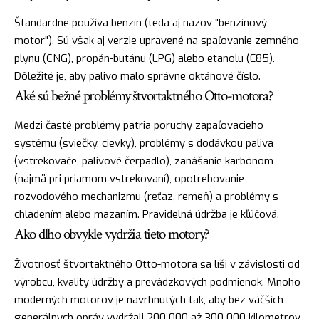
Štandardne používa benzín (teda aj názov "benzínový
motor"). Sú však aj verzie upravené na spaľovanie zemného
plynu (CNG), propán-butánu (LPG) alebo etanolu (E85).
Dôležité je, aby palivo malo správne oktánové číslo.
Aké sú bežné problémy štvortaktného Otto-motora?
Medzi časté problémy patria poruchy zapaľovacieho
systému (sviečky, cievky), problémy s dodávkou paliva
(vstrekovače, palivové čerpadlo), zanášanie karbónom
(najmä pri priamom vstrekovaní), opotrebovanie
rozvodového mechanizmu (reťaz, remeň) a problémy s
chladením alebo mazaním. Pravidelná údržba je kľúčová.
Ako dlho obvykle vydržia tieto motory?
Životnosť štvortaktného Otto-motora sa líši v závislosti od
výrobcu, kvality údržby a prevádzkových podmienok. Mnoho
moderných motorov je navrhnutých tak, aby bez väčších
generálnych opráv vydržali 200 000 až 300 000 kilometrov,