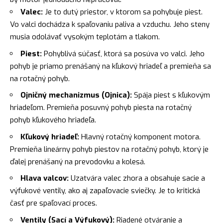
Valec:
Je to dutý priestor, v ktorom sa pohybuje piest.
Vo valci dochádza k spaľovaniu paliva a vzduchu. Jeho steny
musia odolávať vysokým teplotám a tlakom.
Piest:
Pohyblivá súčasť, ktorá sa posúva vo valci. Jeho
pohyb je priamo prenášaný na kľukový hriadeľ a premieňa sa
na rotačný pohyb.
Ojničný mechanizmus (Ojnica):
Spája piest s kľukovým
hriadeľom. Premieňa posuvný pohyb piesta na rotačný
pohyb kľukového hriadeľa.
Kľukový hriadeľ:
Hlavný rotačný komponent motora.
Premieňa lineárny pohyb piestov na rotačný pohyb, ktorý je
ďalej prenášaný na prevodovku a kolesá.
Hlava valcov:
Uzatvára valec zhora a obsahuje sacie a
výfukové ventily, ako aj zapaľovacie sviečky. Je to kritická
časť pre spaľovací proces.
Ventily (Sací a Výfukový):
Riadené otváranie a