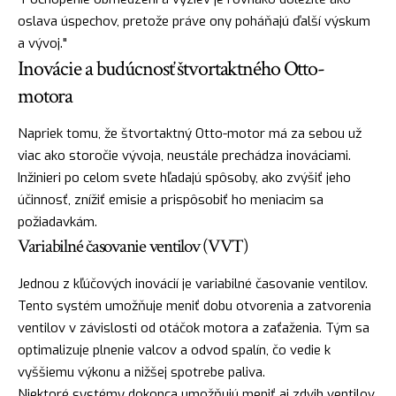
oslava úspechov, pretože práve ony poháňajú ďalší výskum
a vývoj."
Inovácie a budúcnosť štvortaktného Otto-
motora
Napriek tomu, že štvortaktný Otto-motor má za sebou už
viac ako storočie vývoja, neustále prechádza inováciami.
Inžinieri po celom svete hľadajú spôsoby, ako zvýšiť jeho
účinnosť, znížiť emisie a prispôsobiť ho meniacim sa
požiadavkám.
Variabilné časovanie ventilov (VVT)
Jednou z kľúčových inovácií je variabilné časovanie ventilov.
Tento systém umožňuje meniť dobu otvorenia a zatvorenia
ventilov v závislosti od otáčok motora a zaťaženia. Tým sa
optimalizuje plnenie valcov a odvod spalín, čo vedie k
vyššiemu výkonu a nižšej spotrebe paliva.
Niektoré systémy dokonca umožňujú meniť aj zdvih ventilov.