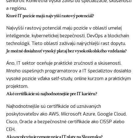
seniorov. Konkrétna výška závisí od špecializácie, skúseností
a regiónu.
Ktoré IT pozície majú najvyšší rastový potenciál?
Najvyšší rastový potenciál majú pozície v oblasti umelej
inteligencie, kybernetickej bezpečnosti, DevOps a blockchain
technológií. Tieto oblasti zažívajú najrýchlejší rast dopytu.
Je možné dosiahnuť vysoký plat aj bez vysokoškolského vzdelania?
Áno, IT sektor oceňuje praktické zručnosti a skúsenosti.
Mnoho úspešných programátorov a IT špecializtov dosiahlo
vysoké pozície vďaka self-study, online kurzom a praktickým
projektom.
Aké certifikácie sú najhodnotnejšie pre IT kariéru?
Najhodnotnejšie sú certifikácie od uznávaných
poskytovateľov ako AWS, Microsoft Azure, Google Cloud,
Cisco, Oracle a bezpečnostné certifikácie ako CISSP alebo
CEH.
Ako ovplyvňuje remote práca IT platy na Slovensku?