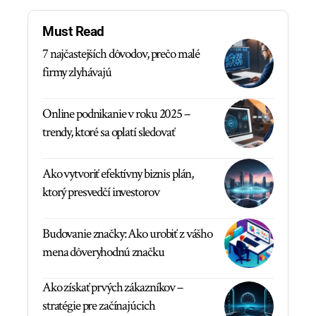
Must Read
7 najčastejších dôvodov, prečo malé
firmy zlyhávajú
Online podnikanie v roku 2025 –
trendy, ktoré sa oplatí sledovať
Ako vytvoriť efektívny biznis plán,
ktorý presvedčí investorov
Budovanie značky: Ako urobiť z vášho
mena dôveryhodnú značku
Ako získať prvých zákazníkov –
stratégie pre začínajúcich