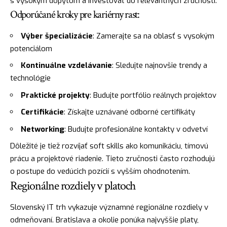
s vysokým dopytom a investovať do relevantných zručností.
Odporúčané kroky pre kariérny rast:
Výber špecializácie
: Zamerajte sa na oblasť s vysokým
potenciálom
Kontinuálne vzdelávanie
: Sledujte najnovšie trendy a
technológie
Praktické projekty
: Budujte portfólio reálnych projektov
Certifikácie
: Získajte uznávané odborné certifikáty
Networking
: Budujte profesionálne kontakty v odvetví
Dôležité je tiež rozvíjať soft skills ako komunikáciu, tímovú
prácu a projektové riadenie. Tieto zručnosti často rozhodujú
o postupe do vedúcich pozícií s vyšším ohodnotením.
Regionálne rozdiely v platoch
Slovenský IT trh vykazuje významné regionálne rozdiely v
odmeňovaní. Bratislava a okolie ponúka najvyššie platy,