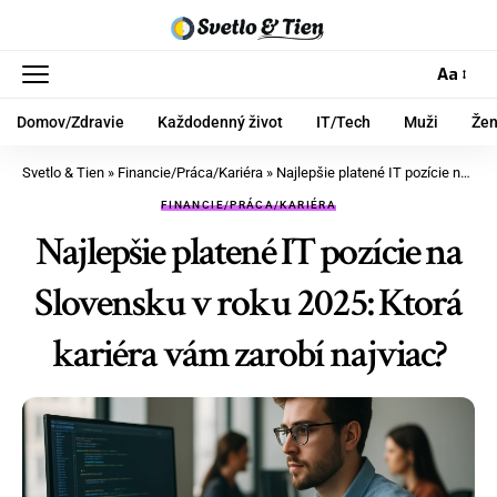
Aa
Domov/Zdravie
Každodenný život
IT/Tech
Muži
Že
Svetlo & Tien
»
Financie/Práca/Kariéra
»
Najlepšie platené IT pozície na Slovensku v roku 2025: Ktorá kariéra vám zarobí najviac?
FINANCIE/PRÁCA/KARIÉRA
Najlepšie platené IT pozície na
Slovensku v roku 2025: Ktorá
kariéra vám zarobí najviac?