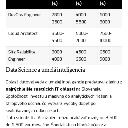
(€)
(€)
(€)
DevOps Engineer
2800-
4000-
6000-
3500
5500
8000
Cloud Architect
3500-
5000-
7500-
4500
7000
10000
Site Reliability
3000-
4500-
6500-
Engineer
4000
6500
9000
Data Science a umelá inteligencia
Oblasť dátovej vedy a umelej inteligencie predstavuje jednu z
najrýchlejšie rastúcich IT oblastí
na Slovensku.
Spoločnosti investujú masívne do analytických riešení a
strojového učenia, čo vytvára vysoký dopyt po
kvalifikovaných odborníkoch.
Data scientisti a AI inžinieri môžu očakávať mzdy od 3 500
do 6 500 eur mesačne. Špecialisti na hlboké učenie a