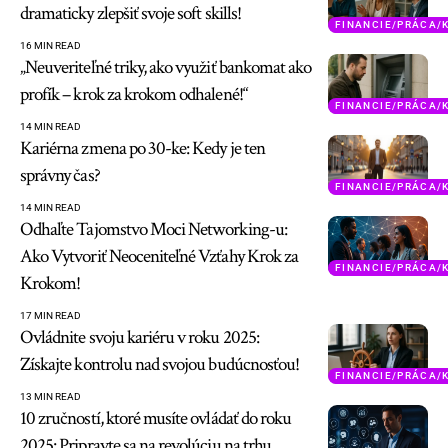
dramaticky zlepšiť svoje soft skills!
FINANCIE/PRÁCA/
16 MIN READ
„Neuveriteľné triky, ako využiť bankomat ako
profík – krok za krokom odhalené!“
FINANCIE/PRÁCA/
14 MIN READ
Kariérna zmena po 30-ke: Kedy je ten
správny čas?
FINANCIE/PRÁCA/
14 MIN READ
Odhaľte Tajomstvo Moci Networking-u:
Ako Vytvoriť Neoceniteľné Vzťahy Krok za
FINANCIE/PRÁCA/
Krokom!
17 MIN READ
Ovládnite svoju kariéru v roku 2025:
Získajte kontrolu nad svojou budúcnosťou!
FINANCIE/PRÁCA/
13 MIN READ
10 zručností, ktoré musíte ovládať do roku
2025: Pripravte sa na revolúciu na trhu