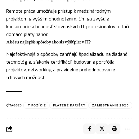
Remote práca umožňuje prístup k medzinárodným
projektom s vyšším ohodnotením, čím sa zvyšuje
konkurencieschopnosť slovenských IT profesionálov a tlačí
domáce platy nahor.
Aké sú najlepšie spôsoby ako si zvýšiť plat v IT?
Najefektívnejšie spôsoby zahŕňajú špecializáciu na žiadané
technológie, získanie certifikácií, budovanie portfólia
projektov, networking a pravidelné prehodnocovanie
trhových možností.
TAGGED:
IT POZÍCIE
PLATENÉ KARIÉRY
ZAMESTNANIE 2025