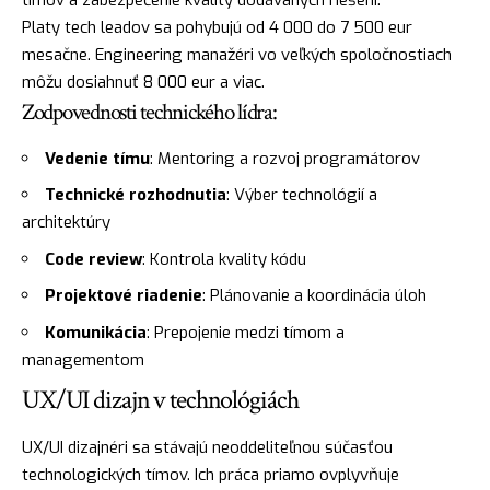
tímov a zabezpečenie kvality dodávaných riešení.
Platy tech leadov sa pohybujú od 4 000 do 7 500 eur
mesačne. Engineering manažéri vo veľkých spoločnostiach
môžu dosiahnuť 8 000 eur a viac.
Zodpovednosti technického lídra:
Vedenie tímu
: Mentoring a rozvoj programátorov
Technické rozhodnutia
: Výber technológií a
architektúry
Code review
: Kontrola kvality kódu
Projektové riadenie
: Plánovanie a koordinácia úloh
Komunikácia
: Prepojenie medzi tímom a
managementom
UX/UI dizajn v technológiách
UX/UI dizajnéri sa stávajú neoddeliteľnou súčasťou
technologických tímov. Ich práca priamo ovplyvňuje