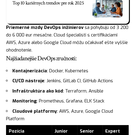
Top 10 kariérnych trendov pre rok 2025
Priemerné mzdy DevOps inžinierov
sa pohybujú od 3 200
do 6 000 eur mesačne. Cloud špecialisti s certifikáciami
AWS, Azure alebo Google Cloud môžu očakávať ešte vyššie
ohodnotenie.
Najžiadanejšie DevOps zručnosti:
Kontajnerizácia
: Docker, Kubernetes
CI/CD nástroje
: Jenkins, GitLab CI, GitHub Actions
Infraštruktúra ako kód
: Terraform, Ansible
Monitoring
: Prometheus, Grafana, ELK Stack
Cloudové platformy
: AWS, Azure, Google Cloud
Platform
Pozícia
Junior
Senior
Expert