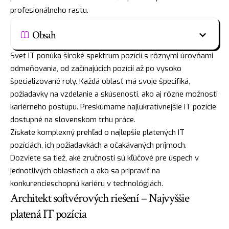
profesionálneho rastu.
Obsah
Svet IT ponúka široké spektrum pozícií s rôznymi úrovňami
odmeňovania, od začínajúcich pozícií až po vysoko
špecializované roly. Každá oblasť má svoje špecifiká,
požiadavky na vzdelanie a skúsenosti, ako aj rôzne možnosti
kariérneho postupu. Preskúmame najlukratívnejšie IT pozície
dostupné na slovenskom trhu práce.
Získate komplexný prehľad o najlepšie platených IT
pozíciách, ich požiadavkách a očakávaných príjmoch.
Dozviete sa tiež, aké zručnosti sú kľúčové pre úspech v
jednotlivých oblastiach a ako sa pripraviť na
konkurencieschopnú kariéru v technológiách.
Architekt softvérových riešení – Najvyššie
platená IT pozícia