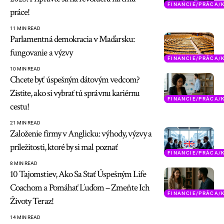
FINANCIE/PRÁCA/
práce!
11 MIN READ
Parlamentná demokracia v Maďarsku:
fungovanie a výzvy
FINANCIE/PRÁCA/
10 MIN READ
Chcete byť úspešným dátovým vedcom?
Zistite, ako si vybrať tú správnu kariérnu
FINANCIE/PRÁCA/
cestu!
21 MIN READ
Založenie firmy v Anglicku: výhody, výzvy a
príležitosti, ktoré by si mal poznať
FINANCIE/PRÁCA/
8 MIN READ
10 Tajomstiev, Ako Sa Stať Úspešným Life
Coachom a Pomáhať Ľuďom – Zmeňte Ich
FINANCIE/PRÁCA/
Životy Teraz!
14 MIN READ