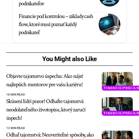
podnikateľov
Financie pod kontrolou – základy cash
flow, ktoré musí poznať každý
podnikateľ
You Might also Like
Objavte tajomstvo úspechu: Ako nájsť
najlepších mentorov pre vašu kariéru!
FINANCIE/PRÁCA/
16 MIN READ
Skúsení lídri pozor! Odhaľte tajomstvá
neodolateľného životopisu, ktorý zaručí
FINANCIE/PRÁCA/
úspech!
12 MIN READ
Odhaľ tajomstvá: Neuveriteľné spôsoby, ako