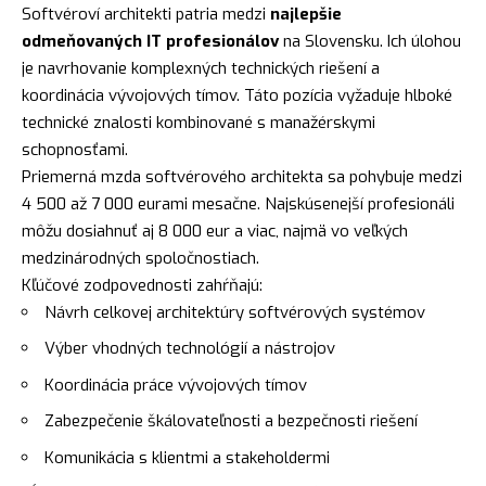
Softvéroví architekti patria medzi
najlepšie
odmeňovaných IT profesionálov
na Slovensku. Ich úlohou
je navrhovanie komplexných technických riešení a
koordinácia vývojových tímov. Táto pozícia vyžaduje hlboké
technické znalosti kombinované s manažérskymi
schopnosťami.
Priemerná mzda softvérového architekta sa pohybuje medzi
4 500 až 7 000 eurami mesačne. Najskúsenejší profesionáli
môžu dosiahnuť aj 8 000 eur a viac, najmä vo veľkých
medzinárodných spoločnostiach.
Kľúčové zodpovednosti zahŕňajú:
Návrh celkovej architektúry softvérových systémov
Výber vhodných technológií a nástrojov
Koordinácia práce vývojových tímov
Zabezpečenie škálovateľnosti a bezpečnosti riešení
Komunikácia s klientmi a stakeholdermi