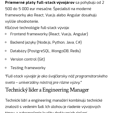
Priemerné platy full-stack vývojárov
sa pohybujú od 2
500 do 5 000 eur mesačne. Špecialisti na moderné
frameworky ako React, Vue.js alebo Angular dosahujú
vyššie ohodnotenie.
Kľúčové technológie full-stack vývoja:
Frontend frameworky (React, Vue.js, Angular)
Backend jazyky (Node.js, Python, Java, C#)
Databázy (PostgreSQL, MongoDB, Redis)
Version control (Git)
Testing frameworky
"Full-stack vývojár je ako švajčiarsky nôž programátorského
sveta – univerzálny nástroj pre rôzne výzvy."
Technický líder a Engineering Manager
Technickí lídri a engineering manažéri kombinujú technické
znalosti s vedením ľudí. Ich úlohou je riadenie vývojových