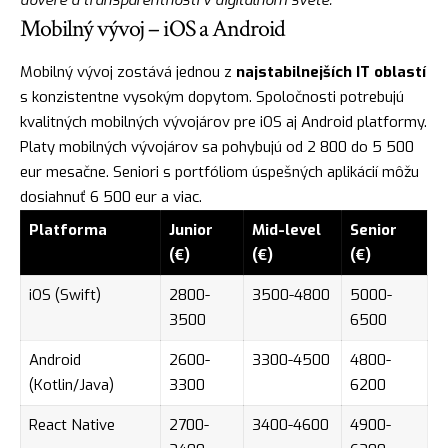
dôvere a transparentnosti v digitálnom svete."
Mobilný vývoj – iOS a Android
Mobilný vývoj zostává jednou z
najstabilnejších IT oblastí
s konzistentne vysokým dopytom. Spoločnosti potrebujú
kvalitných mobilných vývojárov pre iOS aj Android platformy.
Platy mobilných vývojárov sa pohybujú od 2 800 do 5 500
eur mesačne. Seniori s portfóliom úspešných aplikácií môžu
dosiahnuť 6 500 eur a viac.
Platforma
Junior
Mid-level
Senior
(€)
(€)
(€)
iOS (Swift)
2800-
3500-4800
5000-
3500
6500
Android
2600-
3300-4500
4800-
(Kotlin/Java)
3300
6200
React Native
2700-
3400-4600
4900-