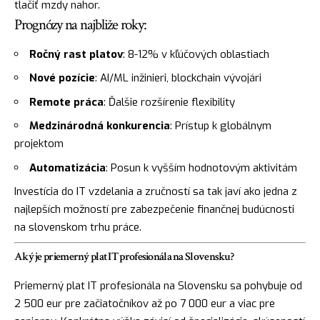
tlačiť mzdy nahor.
Prognózy na najbliže roky:
Ročný rast platov
: 8-12% v kľúčových oblastiach
Nové pozície
: AI/ML inžinieri, blockchain vývojári
Remote práca
: Ďalšie rozšírenie flexibility
Medzinárodná konkurencia
: Prístup k globálnym
projektom
Automatizácia
: Posun k vyšším hodnotovým aktivitám
Investícia do IT vzdelania a zručností sa tak javí ako jedna z
najlepších možností pre zabezpečenie finančnej budúcnosti
na slovenskom trhu práce.
Aký je priemerný plat IT profesionála na Slovensku?
Priemerný plat IT profesionála na Slovensku sa pohybuje od
2 500 eur pre začiatočníkov až po 7 000 eur a viac pre