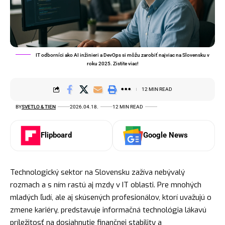
IT odborníci ako AI inžinieri a DevOps si môžu zarobiť najviac na Slovensku v
roku 2025. Zistite viac!
12 MIN READ
BY
SVETLO & TIEN
2026.04.18.
12 MIN READ
Flipboard
Google News
Technologický sektor na Slovensku zažíva nebývalý
rozmach a s ním rastú aj mzdy v IT oblasti. Pre mnohých
mladých ľudí, ale aj skúsených profesionálov, ktorí uvažujú o
zmene kariéry, predstavuje informačná technológia lákavú
príležitosť na dosiahnutie finančnej stability a