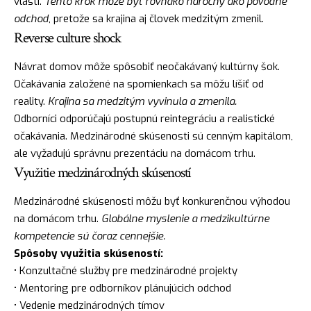
vlasti.
Tento krok môže byť rovnako náročný ako pôvodné
odchod
, pretože sa krajina aj človek medzitým zmenil.
Reverse culture shock
Návrat domov môže spôsobiť neočakávaný kultúrny šok.
Očakávania založené na spomienkach sa môžu líšiť od
reality.
Krajina sa medzitým vyvinula a zmenila.
Odborníci odporúčajú postupnú reintegráciu a realistické
očakávania. Medzinárodné skúsenosti sú cenným kapitálom,
ale vyžadujú správnu prezentáciu na domácom trhu.
Využitie medzinárodných skúseností
Medzinárodné skúsenosti môžu byť konkurenčnou výhodou
na domácom trhu.
Globálne myslenie a medzikultúrne
kompetencie sú čoraz cennejšie.
Spôsoby využitia skúseností:
• Konzultačné služby pre medzinárodné projekty
• Mentoring pre odborníkov plánujúcich odchod
• Vedenie medzinárodných tímov