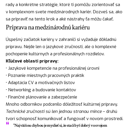
rady a konkrétne stratégie, ktoré ti pomôžu zorientovať sa
v komplexnom svete medzinárodných kariér. Dozveš sa, ako
sa pripraviť na tento krok a aké nástrahy ťa môžu čakať.
Príprava na medzinárodnú kariéru
Úspešný začiatok kariéry v zahraničí si vyžaduje dôkladnú
prípravu. Nejde len o jazykové zručnosti, ale o komplexné
pochopenie kultúrnych a profesionálnych rozdielov.
Kľúčové oblasti prípravy:
• Jazykové kompetencie na profesionálnej úrovni
• Poznanie miestnych pracovných praktík
• Adaptácia CV a motivačných listov
• Networking a budovanie kontaktov
• Finančné plánovanie a zabezpečenie
Mnoho odborníkov podcenilo dôležitosť kultúrnej prípravy.
Technické zručnosti sú len jednou stranou mince
– druhú
tvorí schopnosť komunikovať a fungovať v novom prostredí.
"Najväčšou chybou je myslieť si, že stačí byť dobrý vo svojom