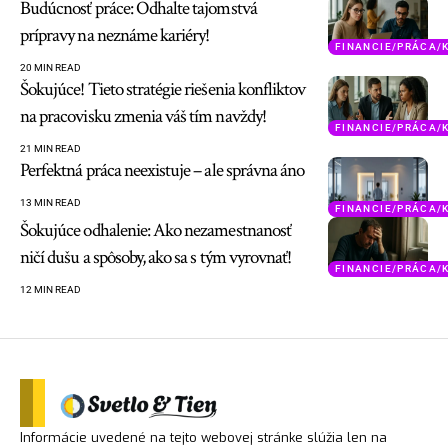
Budúcnosť práce: Odhalte tajomstvá
prípravy na neznáme kariéry!
FINANCIE/PRÁCA/
20 MIN READ
Šokujúce! Tieto stratégie riešenia konfliktov
na pracovisku zmenia váš tím navždy!
FINANCIE/PRÁCA/
21 MIN READ
Perfektná práca neexistuje – ale správna áno
13 MIN READ
FINANCIE/PRÁCA/
Šokujúce odhalenie: Ako nezamestnanosť
ničí dušu a spôsoby, ako sa s tým vyrovnať!
FINANCIE/PRÁCA/
12 MIN READ
Informácie uvedené na tejto webovej stránke slúžia len na