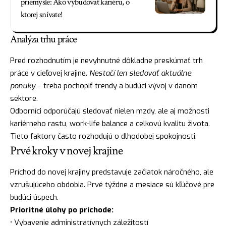
priemysle: Ako vybudovať kariéru, o
ktorej snívate!
Analýza trhu práce
Pred rozhodnutím je nevyhnutné dôkladne preskúmať trh
práce v cieľovej krajine.
Nestačí len sledovať aktuálne
ponuky
– treba pochopiť trendy a budúci vývoj v danom
sektore.
Odborníci odporúčajú sledovať nielen mzdy, ale aj možnosti
kariérneho rastu, work-life balance a celkovú kvalitu života.
Tieto faktory často rozhodujú o dlhodobej spokojnosti.
Prvé kroky v novej krajine
Príchod do novej krajiny predstavuje začiatok náročného, ale
vzrušujúceho obdobia. Prvé týždne a mesiace sú kľúčové pre
budúci úspech.
Prioritné úlohy po príchode:
• Vybavenie administratívnych záležitostí