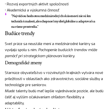
• Rozvoj exportných aktivít spoločnosti
• Akademická a výskumná činnosť
"Najväčšou hodnotou medzinárodných skúseností nie sú len
technické znalosti, ale schopnosť myslieť globálne a adaptovať sa
na rôzne prostredia."
Budúce trendy
Svet práce sa neustále mení a medzinárodné kariéry sa
vyvíjajú spolu s ním.
Pochopenie budúcich trendov môže
pomôcť pri strategickom plánovaní kariéry.
Demografické zmeny
Starnúce obyvateľstvo v rozvinutých krajinách vytvára nové
príležitosti v oblastiach ako zdravotníctvo, sociálne služby a
technológie pre seniorov.
Mladé talenty budú mať lepšie vyjednávacie pozície, ale budú
čeliť aj vyšším očakávaniam ohľadom flexibility a
adaptability.