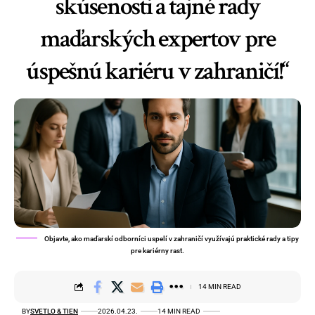
skúsenosti a tajné rady
maďarských expertov pre
úspešnú kariéru v zahraničí!“
Objavte, ako maďarskí odborníci uspelí v zahraničí využívajú praktické rady a tipy
pre kariérny rast.
14 MIN READ
BY
SVETLO & TIEN
2026.04.23.
14 MIN READ