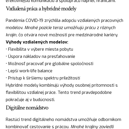
efektívnejšiu komunikáciu a spoluprácu naprieč hranicami.
Vzdialená práca a hybridné modely
Pandémia COVID-19 zrýchlila adopciu vzdialených pracovných
modelov.
Mnohé pozície teraz umožňujú prácu z rôznych
krajín
, čo otvára nové možnosti pre medzinárodné kariéry.
Výhody vzdialených modelov:
• Flexibilita v výbere miesta pobytu
• Úspora nákladov na presťahovanie
• Možnosť pracovať pre globálne spoločnosti
• Lepší work-life balance
• Prístup k širšiemu spektru príležitostí
Hybridné modely kombinujú výhody osobnej prítomnosti s
flexibilitou vzdialnej práce. Tento trend pravdepodobne
pokračuje aj v budúcnosti.
Digitálne nomádstvo
Rastúci trend digitálneho nomádstva umožňuje odborníkom
kombinovať cestovanie s prácou.
Mnohé krajiny zaviedli