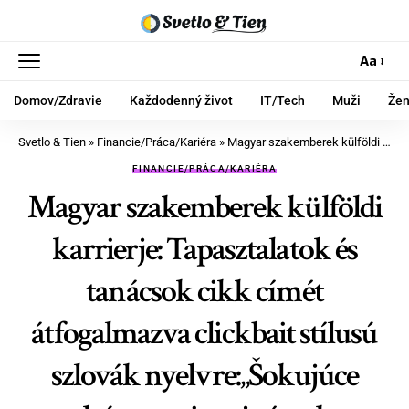
Aa
Domov/Zdravie
Každodenný život
IT/Tech
Muži
Že
Svetlo & Tien
»
Financie/Práca/Kariéra
»
Magyar szakemberek külföldi karrierje: Tapasztalatok és tanácsok cikk címét átfogalmazva clickbait stílusú szlovák nyelvre:„Šokujúce skúsenosti a tajné rady maďarských expertov pre úspešnú kariéru v zahraničí!“
FINANCIE/PRÁCA/KARIÉRA
Magyar szakemberek külföldi
karrierje: Tapasztalatok és
tanácsok cikk címét
átfogalmazva clickbait stílusú
szlovák nyelvre:„Šokujúce