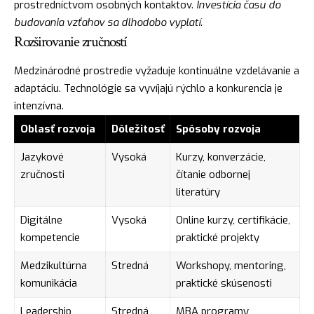
prostredníctvom osobných kontaktov.
Investícia času do
budovania vzťahov sa dlhodobo vyplatí.
Rozširovanie zručností
Medzinárodné prostredie vyžaduje kontinuálne vzdelávanie a
adaptáciu. Technológie sa vyvíjajú rýchlo a konkurencia je
intenzívna.
Oblasť rozvoja
Dôležitosť
Spôsoby rozvoja
Jazykové
Vysoká
Kurzy, konverzácie,
zručnosti
čítanie odbornej
literatúry
Digitálne
Vysoká
Online kurzy, certifikácie,
kompetencie
praktické projekty
Medzikultúrna
Stredná
Workshopy, mentoring,
komunikácia
praktické skúsenosti
Leadership
Stredná
MBA programy,