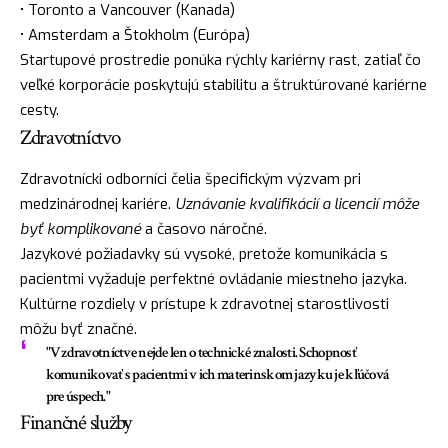
• Toronto a Vancouver (Kanada)
• Amsterdam a Štokholm (Európa)
Startupové prostredie ponúka rýchly kariérny rast, zatiaľ čo
veľké korporácie poskytujú stabilitu a štruktúrované kariérne
cesty.
Zdravotníctvo
Zdravotnícki odborníci čelia špecifickým výzvam pri
medzinárodnej kariére.
Uznávanie kvalifikácií a licencií môže
byť komplikované
a časovo náročné.
Jazykové požiadavky sú vysoké, pretože komunikácia s
pacientmi vyžaduje perfektné ovládanie miestneho jazyka.
Kultúrne rozdiely v prístupe k zdravotnej starostlivosti
môžu byť značné.
"V zdravotníctve nejde len o technické znalosti. Schopnosť
komunikovať s pacientmi v ich materinskom jazyku je kľúčová
pre úspech."
Finančné služby