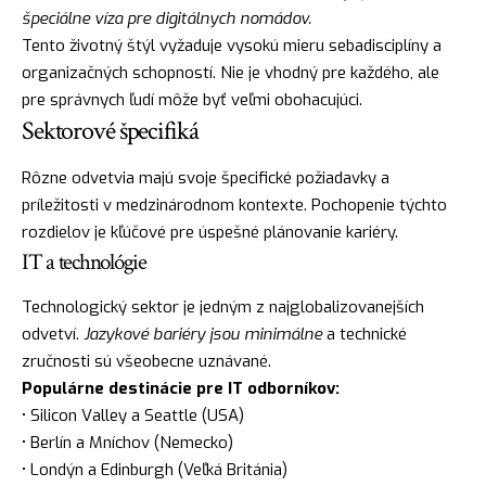
špeciálne víza pre digitálnych nomádov.
Tento životný štýl vyžaduje vysokú mieru sebadisciplíny a
organizačných schopností. Nie je vhodný pre každého, ale
pre správnych ľudí môže byť veľmi obohacujúci.
Sektorové špecifiká
Rôzne odvetvia majú svoje špecifické požiadavky a
príležitosti v medzinárodnom kontexte. Pochopenie týchto
rozdielov je kľúčové pre úspešné plánovanie kariéry.
IT a technológie
Technologický sektor je jedným z najglobalizovanejších
odvetví.
Jazykové bariéry jsou minimálne
a technické
zručnosti sú všeobecne uznávané.
Populárne destinácie pre IT odborníkov:
• Silicon Valley a Seattle (USA)
• Berlín a Mníchov (Nemecko)
• Londýn a Edinburgh (Veľká Británia)