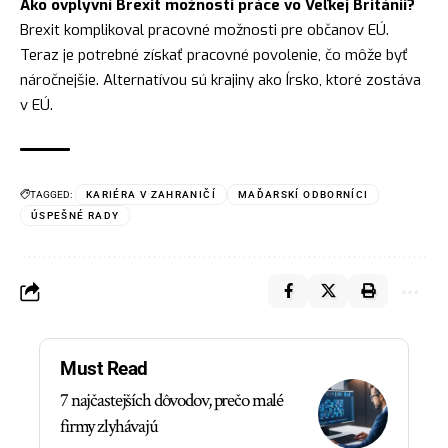
Ako ovplyvní Brexit možnosti práce vo Veľkej Británii?
Brexit komplikoval pracovné možnosti pre občanov EÚ.
Teraz je potrebné získať pracovné povolenie, čo môže byť
náročnejšie. Alternatívou sú krajiny ako Írsko, ktoré zostáva
v EÚ.
TAGGED:
KARIÉRA V ZAHRANIČÍ
MAĎARSKÍ ODBORNÍCI
ÚSPEŠNÉ RADY
Must Read
7 najčastejších dôvodov, prečo malé
firmy zlyhávajú