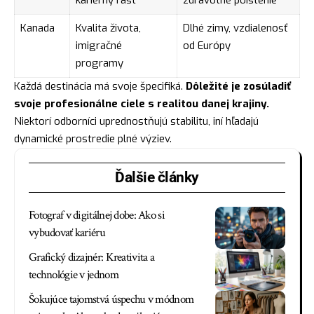
kariérny rast
zdravotné poistenie
Kanada
Kvalita života,
Dlhé zimy, vzdialenosť
imigračné
od Európy
programy
Každá destinácia má svoje špecifiká.
Dôležité je zosúladiť
svoje profesionálne ciele s realitou danej krajiny.
Niektorí odborníci uprednostňujú stabilitu, iní hľadajú
dynamické prostredie plné výziev.
Ďalšie články
Fotograf v digitálnej dobe: Ako si
vybudovať kariéru
Grafický dizajnér: Kreativita a
technológie v jednom
Šokujúce tajomstvá úspechu v módnom