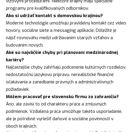
vízovými procedúrami. Niektoré krajiny majú špeciálne
programy pre kvalifikovaných odborníkov.
Ako si udržať kontakt s domovskou krajinou?
Moderné technológie umožňujú pravidelný kontakt cez video
hovory, sociálne siete a messaging aplikácie. Dôležité je
nájsť rovnováhu medzi udržiavaním starých vzťahov a
budovaním nových.
Aké sú najväčšie chyby pri plánovaní medzinárodnej
kariéry?
Najčastejšie chyby zahŕňajú podcenenie kultúrnych rozdielov,
nedostatočnú jazykovú prípravu, nerealistické finančné
očakávania a zanedbanie právnych a administratívnych
požiadaviek.
Môžem pracovať pre slovenskú firmu zo zahraničia?
Áno, ale závisí to od charakteru práce a zmluvných
podmienok. Vzdialená práca umožňuje takéto usporiadanie,
ale je potrebné vyriešiť daňové a sociálne povinnosti v
oboch krajinách.