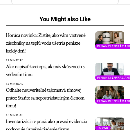
You Might also Like
Horúca novinka: Zistite, ako vám vrstvené
zásobníky na teplú vodu ušetria peniaze
FINANCIE/PRÁCA/
každý deň!
11 MIN READ
Ako napísať životopis, ak máš skúsenosti s
vedením tímu
FINANCIE/PRÁCA/
12 MIN READ
Odhaľte neuveriteľné tajomstvá tímovej
práce: Staňte sa nepostrádateľným členom
FINANCIE/PRÁCA/
tímu!
15 MIN READ
Inventarizácia v praxi: ako presná evidencia
podporuje úspešné riadenie firmy
TOVAR