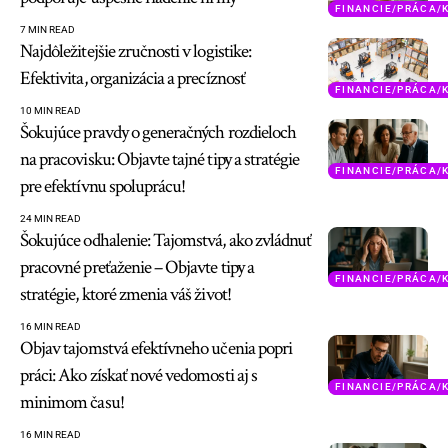
FINANCIE/PRÁCA/
7 MIN READ
Najdôležitejšie zručnosti v logistike:
Efektivita, organizácia a precíznosť
FINANCIE/PRÁCA/
10 MIN READ
Šokujúce pravdy o generačných rozdieloch
na pracovisku: Objavte tajné tipy a stratégie
FINANCIE/PRÁCA/
pre efektívnu spoluprácu!
24 MIN READ
Šokujúce odhalenie: Tajomstvá, ako zvládnuť
pracovné preťaženie – Objavte tipy a
FINANCIE/PRÁCA/
stratégie, ktoré zmenia váš život!
16 MIN READ
Objav tajomstvá efektívneho učenia popri
práci: Ako získať nové vedomosti aj s
FINANCIE/PRÁCA/
minimom času!
16 MIN READ