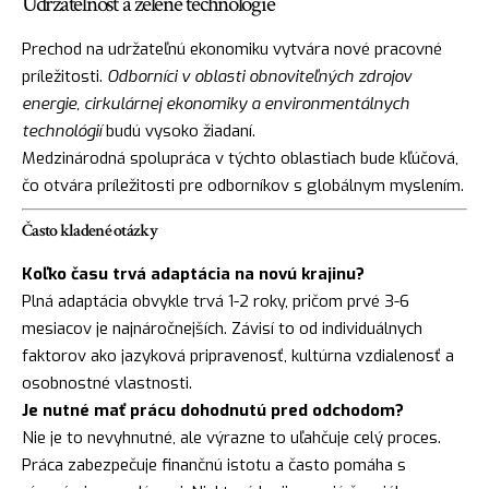
Udržateľnosť a zelené technológie
Prechod na udržateľnú ekonomiku vytvára nové pracovné
príležitosti.
Odborníci v oblasti obnoviteľných zdrojov
energie, cirkulárnej ekonomiky a environmentálnych
technológií
budú vysoko žiadaní.
Medzinárodná spolupráca v týchto oblastiach bude kľúčová,
čo otvára príležitosti pre odborníkov s globálnym myslením.
Často kladené otázky
Koľko času trvá adaptácia na novú krajinu?
Plná adaptácia obvykle trvá 1-2 roky, pričom prvé 3-6
mesiacov je najnáročnejších. Závisí to od individuálnych
faktorov ako jazyková pripravenosť, kultúrna vzdialenosť a
osobnostné vlastnosti.
Je nutné mať prácu dohodnutú pred odchodom?
Nie je to nevyhnutné, ale výrazne to uľahčuje celý proces.
Práca zabezpečuje finančnú istotu a často pomáha s