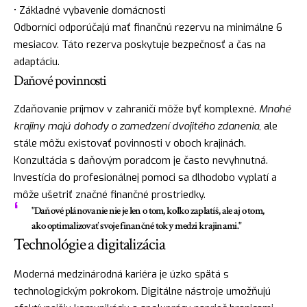
• Základné vybavenie domácnosti
Odborníci odporúčajú mať finančnú rezervu na minimálne 6
mesiacov. Táto rezerva poskytuje bezpečnosť a čas na
adaptáciu.
Daňové povinnosti
Zdaňovanie príjmov v zahraničí môže byť komplexné.
Mnohé
krajiny majú dohody o zamedzení dvojitého zdanenia
, ale
stále môžu existovať povinnosti v oboch krajinách.
Konzultácia s daňovým poradcom je často nevyhnutná.
Investícia do profesionálnej pomoci sa dlhodobo vyplatí a
môže ušetriť značné finančné prostriedky.
"Daňové plánovanie nie je len o tom, koľko zaplatíš, ale aj o tom,
ako optimalizovať svoje finančné toky medzi krajinami."
Technológie a digitalizácia
Moderná medzinárodná kariéra je úzko spätá s
technologickým pokrokom. Digitálne nástroje umožňujú