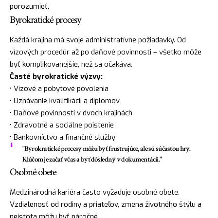
porozumieť.
Byrokratické procesy
Každá krajina má svoje administratívne požiadavky. Od
vízových procedúr až po daňové povinnosti – všetko môže
byť komplikovanejšie, než sa očakáva.
Časté byrokratické výzvy:
• Vízové a pobytové povolenia
• Uznávanie kvalifikácií a diplomov
• Daňové povinnosti v dvoch krajinách
• Zdravotné a sociálne poistenie
• Bankovníctvo a finančné služby
"Byrokratické procesy môžu byť frustrujúce, ale sú súčasťou hry.
Kľúčom je začať včas a byť dôsledný v dokumentácii."
Osobné obete
Medzinárodná kariéra často vyžaduje osobné obete.
Vzdialenosť od rodiny a priateľov, zmena životného štýlu a
neistota môžu byť náročné.