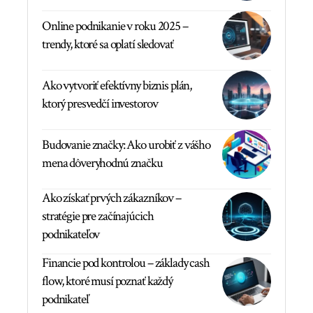
Online podnikanie v roku 2025 –
trendy, ktoré sa oplatí sledovať
Ako vytvoriť efektívny biznis plán,
ktorý presvedčí investorov
Budovanie značky: Ako urobiť z vášho
mena dôveryhodnú značku
Ako získať prvých zákazníkov –
stratégie pre začínajúcich
podnikateľov
Financie pod kontrolou – základy cash
flow, ktoré musí poznať každý
podnikateľ