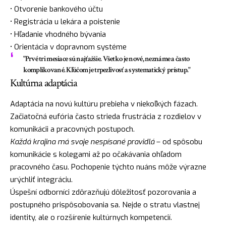
• Otvorenie bankového účtu
• Registrácia u lekára a poistenie
• Hľadanie vhodného bývania
• Orientácia v dopravnom systéme
"Prvé tri mesiace sú najťažšie. Všetko je nové, neznáme a často
komplikované. Kľúčom je trpezlivosť a systematický prístup."
Kultúrna adaptácia
Adaptácia na novú kultúru prebieha v niekoľkých fázach.
Začiatočná eufória často strieda frustrácia z rozdielov v
komunikácii a pracovných postupoch.
Každá krajina má svoje nespísané pravidlá
– od spôsobu
komunikácie s kolegami až po očakávania ohľadom
pracovného času. Pochopenie týchto nuáns môže výrazne
urýchliť integráciu.
Úspešní odborníci zdôrazňujú dôležitosť pozorovania a
postupného prispôsobovania sa. Nejde o stratu vlastnej
identity, ale o rozšírenie kultúrnych kompetencií.