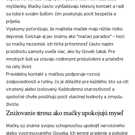
myšlienky. Mačky často vyhľadávajú telesný kontakt a radi
sa túlia k svojim ľuďom, čím poskytujú pocit bezpečia a
prijatia.
Výskumy potvrdzujú, že majitelia mačiek majú nižšie riziko
depresie. Existuje aj jav známy ako "mačací paradox" – hoci
sú mačky nezávislé, ich tichá prítomnosť často naplní
prázdnotu samoty oveľa viac, ako by človek čakal. Pre
mnohých ľudí sa stávajú rodinnými príslušníkmi a priateľmi
na celý život.
Pravidelný kontakt s mačkou podporuje rozvoj
zodpovednosti a rutiny, čo je dôležité pre každého, kto sa cíti
stratený alebo izolovaný. Každodenná starostlivosť a
spoločné chvíle posilňujú pocit vlastnej hodnoty a zmyslu
života.
Znižovanie stresu: ako mačky upokojujú myseľ
Mačky sú známe svojou schopnosťou upokojiť nervózneho
alebo vystresovaného človeka. Ich jemné pradenie a pokojné