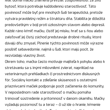
Mať doma mačku znamená prevziať zodpovednosť za živú
bytosť, ktorá potrebuje každodennú starostlivosť. Táto
povinnosť môže byť pre mnohých ľudí terapeutická, pretože
vytvára pravidelný režim a štruktúru dňa. Stabilita je dôležitá
predovšetkým v boji proti úzkostným stavom alebo depresii.
Každé ráno kŕmiť mačku, čistiť jej misku, hrať sa s ňou alebo
zaisťovať jej čistý záchod predstavuje drobné rituály, ktoré
dávajú dňu zmysel. Plnenie týchto povinností môže výrazne
posilniť sebavedomie, najmä u ľudí, ktorí majú pocit, že
nezvládajú vlastný život.
Okrem toho, mačka často motivuje majiteľa k pohybu alebo k
stretávaniu sa s inými milovníkmi zvierat, napríklad na
veterinárnych prehliadkach či prostredníctvom diskusných
fór. Sociálny kontakt a zdieľanie skúseností s ostatnými
priaznivcami mačiek podporuje pocit začlenenia do komunity.
V neposlednom rade starostlivosť o mačku pomáha
trénovať sústredenie a prítomnosť v danom okamihu. Mačky
vyžadujú pozornosť tu a teraz – či už ide o hranie, kŕmenie