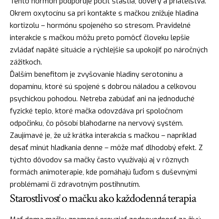
Tento hormón podporuje pocit šťastia, dôvery a priateľstva.
Okrem oxytocínu sa pri kontakte s mačkou znižuje hladina
kortizolu – hormónu spojeného so stresom. Pravidelné
interakcie s mačkou môžu preto pomôcť človeku lepšie
zvládať napäté situácie a rýchlejšie sa upokojiť po náročných
zážitkoch.
Ďalším benefitom je zvyšovanie hladiny serotonínu a
dopamínu, ktoré sú spojené s dobrou náladou a celkovou
psychickou pohodou. Netreba zabúdať ani na jednoduché
fyzické teplo, ktoré mačka odovzdáva pri spoločnom
odpočinku, čo pôsobí blahodarne na nervový systém.
Zaujímavé je, že už krátka interakcia s mačkou – napríklad
desať minút hladkania denne – môže mať dlhodobý efekt. Z
týchto dôvodov sa mačky často využívajú aj v rôznych
formách animoterapie, kde pomáhajú ľuďom s duševnými
problémami či zdravotným postihnutím.
Starostlivosť o mačku ako každodenná terapia