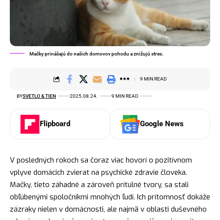
Mačky prinášajú do našich domovov pohodu a znižujú stres.
9 MIN READ
BY
SVETLO & TIEN
2025.08.24.
9 MIN READ
Flipboard
Google News
V posledných rokoch sa čoraz viac hovorí o pozitívnom
vplyve domácich zvierat na psychické zdravie človeka.
Mačky, tieto záhadné a zároveň prítulné tvory, sa stali
obľúbenými spoločníkmi mnohých ľudí. Ich prítomnosť dokáže
zázraky nielen v domácnosti, ale najmä v oblasti duševného