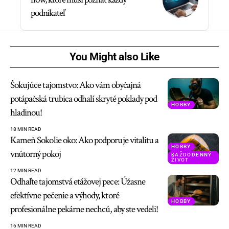
podnikateľ
You Might also Like
Šokujúce tajomstvo: Ako vám obyčajná
potápačská trubica odhalí skryté poklady pod
HOBBY
hladinou!
18 MIN READ
Kameň Sokolie oko: Ako podporuje vitalitu a
HOBBY
vnútorný pokoj
KAŽDODENNÝ
ŽIVOT
12 MIN READ
Odhaľte tajomstvá etážovej pece: Úžasne
efektívne pečenie a výhody, ktoré
HOBBY
profesionálne pekárne nechcú, aby ste vedeli!
16 MIN READ