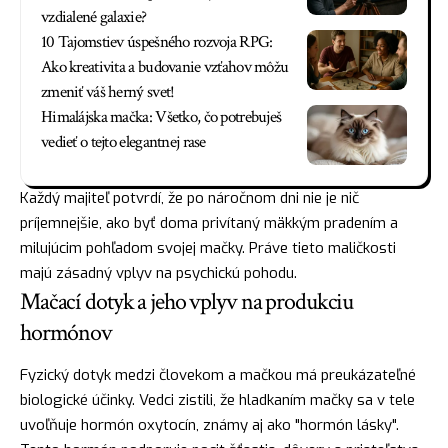
vzdialené galaxie?
10 Tajomstiev úspešného rozvoja RPG:
Ako kreativita a budovanie vzťahov môžu
zmeniť váš herný svet!
Himalájska mačka: Všetko, čo potrebuješ
vedieť o tejto elegantnej rase
Každý majiteľ potvrdí, že po náročnom dni nie je nič
príjemnejšie, ako byť doma privítaný mäkkým pradením a
milujúcim pohľadom svojej mačky. Práve tieto maličkosti
majú zásadný vplyv na psychickú pohodu.
Mačací dotyk a jeho vplyv na produkciu
hormónov
Fyzický dotyk medzi človekom a mačkou má preukázateľné
biologické účinky. Vedci zistili, že hladkaním mačky sa v tele
uvoľňuje hormón oxytocín, známy aj ako "hormón lásky".