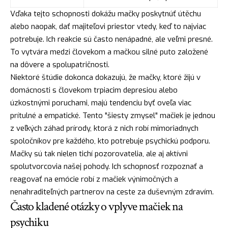
Vďaka tejto schopnosti dokážu mačky poskytnúť útěchu
alebo naopak, dať majiteľovi priestor vtedy, keď to najviac
potrebuje. Ich reakcie sú často nenápadné, ale veľmi presné.
To vytvára medzi človekom a mačkou silné puto založené
na dôvere a spolupatričnosti.
Niektoré štúdie dokonca dokazujú, že mačky, ktoré žijú v
domácnosti s človekom trpiacim depresiou alebo
úzkostnými poruchami, majú tendenciu byť oveľa viac
prítulné a empatické. Tento "šiesty zmysel" mačiek je jednou
z veľkých záhad prírody, ktorá z nich robí mimoriadnych
spoločníkov pre každého, kto potrebuje psychickú podporu.
Mačky sú tak nielen tichí pozorovatelia, ale aj aktívni
spolutvorcovia našej pohody. Ich schopnosť rozpoznať a
reagovať na emócie robí z mačiek výnimočných a
nenahraditeľných partnerov na ceste za duševným zdravím.
Často kladené otázky o vplyve mačiek na
psychiku