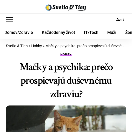
Aa
Domov/Zdravie
Každodenný život
IT/Tech
Muži
Že
Svetlo & Tien
»
Hobby
»
Mačky a psychika: prečo prospievajú duševnému zdraviu?
HOBBY
Mačky a psychika: prečo
prospievajú duševnému
zdraviu?