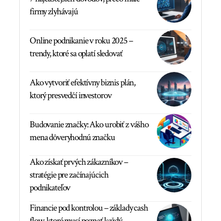
firmy zlyhávajú
Online podnikanie v roku 2025 –
trendy, ktoré sa oplatí sledovať
Ako vytvoriť efektívny biznis plán,
ktorý presvedčí investorov
Budovanie značky: Ako urobiť z vášho
mena dôveryhodnú značku
Ako získať prvých zákazníkov –
stratégie pre začínajúcich
podnikateľov
Financie pod kontrolou – základy cash
flow, ktoré musí poznať každý