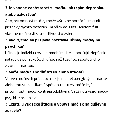
❓
Je vhodné zaobstarať si mačku, ak trpím depresiou
alebo úzkosťou?
Áno, prítomnosť mačky môže výrazne pomôcť zmierniť
príznaky týchto ochorení. Je však dôležité uvedomiť si
vlastné možnosti starostlivosti o zviera.
❓
Ako rýchlo sa prejavia pozitívne účinky mačky na
psychiku?
Účinok je individuálny, ale mnohí majitelia pociťujú zlepšenie
nálady už po niekoľkých dňoch až týždňoch spoločného
života s mačkou.
❓
Môže mačka zhoršiť stres alebo úzkosť?
Vo výnimočných prípadoch, ak je majiteľ alergický na mačky
alebo mu starostlivosť spôsobuje stres, môže byť
prítomnosť mačky kontraproduktívna. Väčšinou však mačky
psychike prospievajú.
❓
Existujú vedecké štúdie o vplyve mačiek na duševné
zdravie?