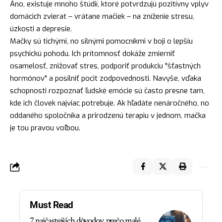
Áno, existuje mnoho štúdií, ktoré potvrdzujú pozitívny vplyv
domácich zvierat – vrátane mačiek – na zníženie stresu,
úzkosti a depresie.
Mačky sú tichými, no silnými pomocníkmi v boji o lepšiu
psychickú pohodu. Ich prítomnosť dokáže zmierniť
osamelosť, znižovať stres, podporiť produkciu "šťastných
hormónov" a posilniť pocit zodpovednosti. Navyše, vďaka
schopnosti rozpoznať ľudské emócie sú často presne tam,
kde ich človek najviac potrebuje. Ak hľadáte nenáročného, no
oddaného spoločníka a prirodzenú terapiu v jednom, mačka
je tou pravou voľbou.
Must Read
7 najčastejších dôvodov, prečo malé