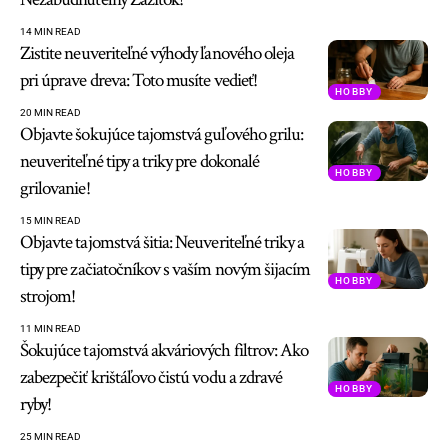
14 MIN READ
Zistite neuveriteľné výhody ľanového oleja
pri úprave dreva: Toto musíte vedieť!
HOBBY
20 MIN READ
Objavte šokujúce tajomstvá guľového grilu:
neuveriteľné tipy a triky pre dokonalé
HOBBY
grilovanie!
15 MIN READ
Objavte tajomstvá šitia: Neuveriteľné triky a
tipy pre začiatočníkov s vaším novým šijacím
HOBBY
strojom!
11 MIN READ
Šokujúce tajomstvá akváriových filtrov: Ako
zabezpečiť krištáľovo čistú vodu a zdravé
HOBBY
ryby!
25 MIN READ