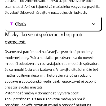
zdravia – od zmierňovania stresu až po znižovanie pocitu
osamelosti. Aké sú tajomstvá mačacieho vplyvu na psychiku
človeka? Odpoveď hľadajte v nasledujúcich riadkoch.
Obsah
Mačky ako verní spoločníci v boji proti
osamelosti
Osamelosť patrí medzi najčastejšie psychické problémy
modernej doby. Práca na diaľku, presúvanie sa do nových
miest, či odcudzenie v rozrastajúcich sa mestách spôsobuje,
že sa mnohí ľudia cítia izolovaní. V takejto situácii môže byť
mačka ideálnym riešením. Tieto zvieratá sú prirodzene
zvedavé a spoločenské, vedia však rešpektovať aj osobný
priestor svojho majiteľa.
Prítomnosť mačky v domácnosti vytvára pocit
spolupatričnosti. Už len sledovanie mačky pri hre či
odpočinku dokáže rozptýliť myseľ a odohnať nežiaduce