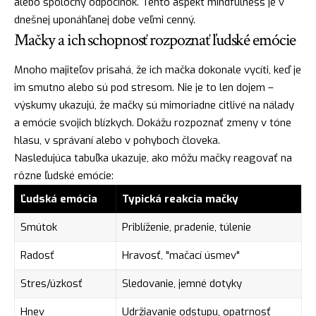
alebo spoločný odpočinok. Tento aspekt mindfulness je v
dnešnej uponáhľanej dobe veľmi cenný.
Mačky a ich schopnosť rozpoznať ľudské emócie
Mnoho majiteľov prisahá, že ich mačka dokonale vycíti, keď je
im smutno alebo sú pod stresom. Nie je to len dojem –
výskumy ukazujú, že mačky sú mimoriadne citlivé na nálady
a emócie svojich blízkych. Dokážu rozpoznať zmeny v tóne
hlasu, v správaní alebo v pohyboch človeka.
Nasledujúca tabuľka ukazuje, ako môžu mačky reagovať na
rôzne ľudské emócie:
Ľudská emócia
Typická reakcia mačky
Smútok
Priblíženie, pradenie, túlenie
Radosť
Hravosť, "mačací úsmev"
Stres/úzkosť
Sledovanie, jemné dotyky
Hnev
Udržiavanie odstupu, opatrnosť