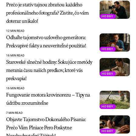
Prečo je statív tajnou zbraňou každého
profesionálneho fotografa? Zistite, čo vám
HOBBY
doteraz unikalo!
12 MIN READ
Odhaľte tajomstvo uzlového generátora:
Prekvapivé fakty a neuveriteľné použitia!
HOBBY
16 MIN READ
Staroveké slnečné hodiny: Šokujúce metódy
merania času našich predkov, ktoré vás
HOBBY
prekvapia!
16 MIN READ
Fungovanie motora krovinorezu – Tipy na
údržbu zrozumiteľne
HOBBY
7 MIN READ
Objavte Tajomstvo Dokonalého Písania:
Prečo Vám Plniace Pero Poskytne
HOBBY
Nezabudnuteľný Zážitok!