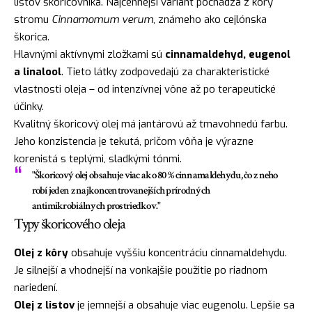
listov škoricovníka. Najcennejší variant pochádza z kôry
stromu
Cinnamomum verum
, známeho ako cejlónska
škorica.
Hlavnými aktívnymi zložkami sú
cinnamaldehyd, eugenol
a linalool
. Tieto látky zodpovedajú za charakteristické
vlastnosti oleja – od intenzívnej vône až po terapeutické
účinky.
Kvalitný škoricový olej má jantárovú až tmavohnedú farbu.
Jeho konzistencia je tekutá, pričom vôňa je výrazne
korenistá s teplými, sladkými tónmi.
"Škoricový olej obsahuje viac ako 80 % cinnamaldehydu, čo z neho
robí jeden z najkoncentrovanejších prírodných
antimikrobiálnych prostriedkov."
Typy škoricového oleja
Olej z kôry
obsahuje vyššiu koncentráciu cinnamaldehydu.
Je silnejší a vhodnejší na vonkajšie použitie po riadnom
nariedení.
Olej z listov
je jemnejší a obsahuje viac eugenolu. Lepšie sa