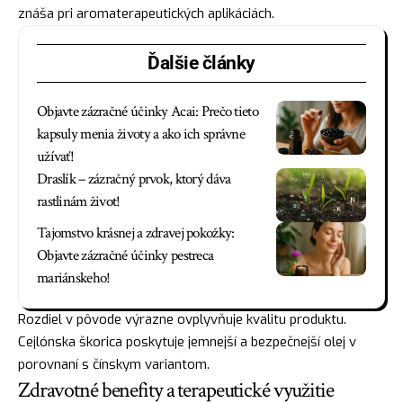
znáša pri aromaterapeutických aplikáciách.
Ďalšie články
Objavte zázračné účinky Acai: Prečo tieto
kapsuly menia životy a ako ich správne
užívať!
Draslík – zázračný prvok, ktorý dáva
rastlinám život!
Tajomstvo krásnej a zdravej pokožky:
Objavte zázračné účinky pestreca
mariánskeho!
Rozdiel v pôvode výrazne ovplyvňuje kvalitu produktu.
Cejlónska škorica poskytuje jemnejší a bezpečnejší olej v
porovnaní s čínskym variantom.
Zdravotné benefity a terapeutické využitie