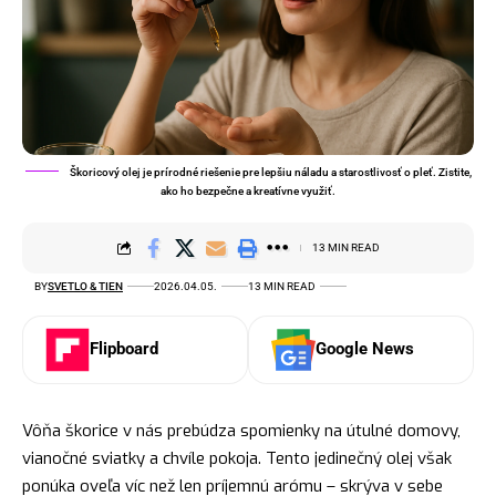
Škoricový olej je prírodné riešenie pre lepšiu náladu a starostlivosť o pleť. Zistite,
ako ho bezpečne a kreatívne využiť.
13 MIN READ
BY
SVETLO & TIEN
2026.04.05.
13 MIN READ
Flipboard
Google News
Vôňa škorice v nás prebúdza spomienky na útulné domovy,
vianočné sviatky a chvíle pokoja. Tento jedinečný olej však
ponúka oveľa víc než len príjemnú arómu – skrýva v sebe