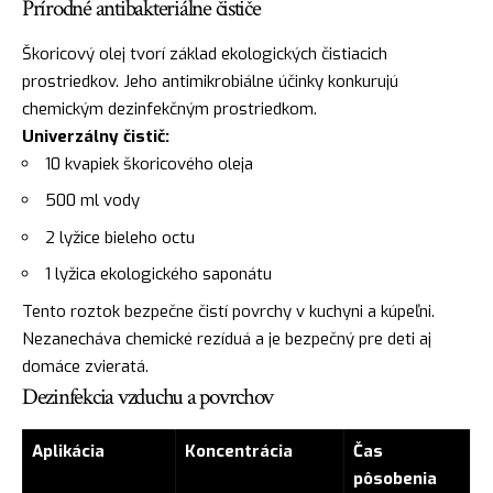
Prírodné antibakteriálne čističe
Škoricový olej tvorí základ ekologických čistiacich
prostriedkov. Jeho antimikrobiálne účinky konkurujú
chemickým dezinfekčným prostriedkom.
Univerzálny čistič:
10 kvapiek škoricového oleja
500 ml vody
2 lyžice bieleho octu
1 lyžica ekologického saponátu
Tento roztok bezpečne čistí povrchy v kuchyni a kúpeľni.
Nezanecháva chemické rezíduá a je bezpečný pre deti aj
domáce zvieratá.
Dezinfekcia vzduchu a povrchov
Aplikácia
Koncentrácia
Čas
pôsobenia