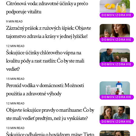
Citrónová voda: zdravotné účinky a prečo
podporuje vitalitu
DOMOV/ZDRAVIE
9 MIN READ
Zázračný prášok z ružových šípiek: Objavte
tajomstvo zdravia a krásy v jednej lyžičke!
DOMOV/ZDRAVIE
12 MIN READ
Šokujúce účinky chlórového vápna na
kvalitu pôdy a rast rastlín: Čo by ste mali
DOMOV/ZDRAVIE
vedieť?
15 MIN READ
Peroxid vodíka v domácnosti: Možnosti
použitia a zdravotné výhody
DOMOV/ZDRAVIE
12 MIN READ
Objavte šokujúce pravdy o marihuane: Čo by
ste mali vedieť predtým, než ju vyskúšate?
DOMOV/ZDRAVIE
13 MIN READ
Šokujúce odhalenia o hovädzom mäse: Tieto