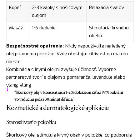
Kúpeľ
2-3 kvapky s nosičovým
Relaxácia svalov
olejom
Masáž
1% riedenie
Stimulácia krvného
obehu
Bezpečnostné opatrenia:
Nikdy nepoužívajte neriedený
olej priamo na pokožku. Vždy otestujte citlivosť na malom
mieste.
Kombinácia s inými olejmi zvyšuje účinnosť. Výborné
partnerstvá tvorí s olejom z pomaranča, levandule alebo
ylang-ylang.
"Škoricový olej v koncentrácii 1-2 % dokáže zničiť až 99 % baktérií
vo vzduchu počas 30 minút difúzie."
Kozmetické a dermatologické aplikácie
Starostlivosť o pokožku
Škoricový olej stimuluje krvný obeh v pokožke, čo podporuje