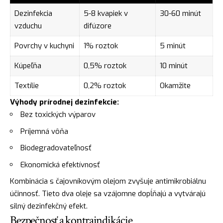
Dezinfekcia
5-8 kvapiek v
30-60 minút
vzduchu
difúzore
Povrchy v kuchyni
1% roztok
5 minút
Kúpeľňa
0,5% roztok
10 minút
Textílie
0,2% roztok
Okamžite
Výhody prírodnej dezinfekcie:
Bez toxických výparov
Príjemná vôňa
Biodegradovateľnosť
Ekonomická efektívnosť
Kombinácia s čajovníkovým olejom zvyšuje antimikrobiálnu
účinnosť. Tieto dva oleje sa vzájomne dopĺňajú a vytvárajú
silný dezinfekčný efekt.
Bezpečnosť a kontraindikácie