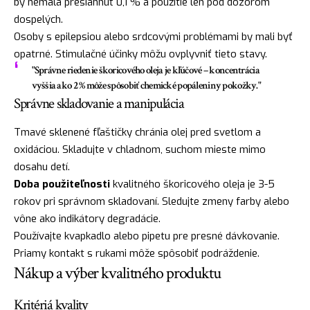
by nemala presiahnuť 0,1 % a použitie len pod dozorom
dospelých.
Osoby s epilepsiou alebo srdcovými problémami by mali byť
opatrné. Stimulačné účinky môžu ovplyvniť tieto stavy.
"Správne riedenie škoricového oleja je kľúčové – koncentrácia
vyššia ako 2 % môže spôsobiť chemické popáleniny pokožky."
Správne skladovanie a manipulácia
Tmavé sklenené fľaštičky chránia olej pred svetlom a
oxidáciou. Skladujte v chladnom, suchom mieste mimo
dosahu detí.
Doba použiteľnosti
kvalitného škoricového oleja je 3-5
rokov pri správnom skladovaní. Sledujte zmeny farby alebo
vône ako indikátory degradácie.
Používajte kvapkadlo alebo pipetu pre presné dávkovanie.
Priamy kontakt s rukami môže spôsobiť podráždenie.
Nákup a výber kvalitného produktu
Kritériá kvality