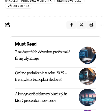
TAGGED:
PRÍRODNÁ MEDICÍNA
ŠKORICOVÝ OLEJ
VÝHODY OLEJA
Must Read
7 najčastejších dôvodov, prečo malé
firmy zlyhávajú
Online podnikanie v roku 2025 –
trendy, ktoré sa oplatí sledovať
Ako vytvoriť efektívny biznis plán,
ktorý presvedčí investorov