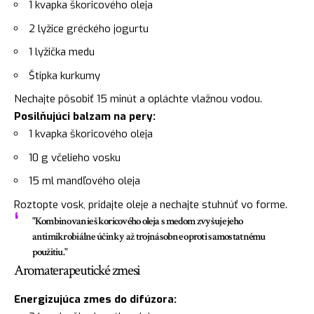
1 kvapka škoricového oleja
2 lyžice gréckého jogurtu
1 lyžička medu
Štipka kurkumy
Nechajte pôsobiť 15 minút a opláchte vlažnou vodou.
Posilňujúci balzam na pery:
1 kvapka škoricového oleja
10 g včelieho vosku
15 ml mandľového oleja
Roztopte vosk, pridajte oleje a nechajte stuhnúť vo forme.
"Kombinovanie škoricového oleja s medom zvyšuje jeho
antimikrobiálne účinky až trojnásobne oproti samostatnému
použitiu."
Aromaterapeutické zmesi
Energizujúca zmes do difúzora: