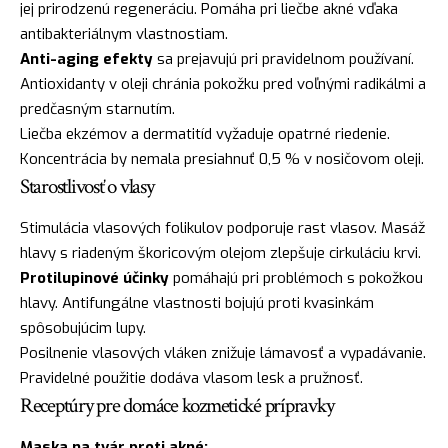
jej prirodzenú regeneráciu. Pomáha pri liečbe akné vďaka
antibakteriálnym vlastnostiam.
Anti-aging efekty
sa prejavujú pri pravidelnom používaní.
Antioxidanty v oleji chránia pokožku pred voľnými radikálmi a
predčasným starnutím.
Liečba ekzémov a dermatitíd vyžaduje opatrné riedenie.
Koncentrácia by nemala presiahnuť 0,5 % v nosičovom oleji.
Starostlivosť o vlasy
Stimulácia vlasových folikulov podporuje rast vlasov. Masáž
hlavy s riadeným škoricovým olejom zlepšuje cirkuláciu krvi.
Protilupinové účinky
pomáhajú pri problémoch s pokožkou
hlavy. Antifungálne vlastnosti bojujú proti kvasinkám
spôsobujúcim lupy.
Posilnenie vlasových vláken znižuje lámavosť a vypadávanie.
Pravidelné použitie dodáva vlasom lesk a pružnosť.
Receptúry pre domáce kozmetické prípravky
Maska na tvár proti akné: