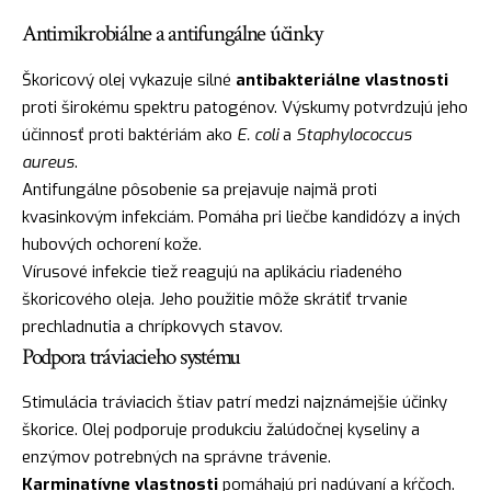
Antimikrobiálne a antifungálne účinky
Škoricový olej vykazuje silné
antibakteriálne vlastnosti
proti širokému spektru patogénov. Výskumy potvrdzujú jeho
účinnosť proti baktériám ako
E. coli
a
Staphylococcus
aureus
.
Antifungálne pôsobenie sa prejavuje najmä proti
kvasinkovým infekciám. Pomáha pri liečbe kandidózy a iných
hubových ochorení kože.
Vírusové infekcie tiež reagujú na aplikáciu riadeného
škoricového oleja. Jeho použitie môže skrátiť trvanie
prechladnutia a chrípkovych stavov.
Podpora tráviacieho systému
Stimulácia tráviacich štiav patrí medzi najznámejšie účinky
škorice. Olej podporuje produkciu žalúdočnej kyseliny a
enzýmov potrebných na správne trávenie.
Karminatívne vlastnosti
pomáhajú pri nadúvaní a kŕčoch.