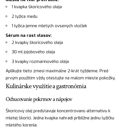
1 kvapka škoricového oleja
2 lyžice medu
1 lyžica jemne mletých ovsených vločiek
Sérum na rast vlasov:
2 kvapky škoricového oleja
30 ml jojobového oleja
3 kvapky rozmarínového oleja
Aplikujte tieto zmesi maximálne 2-krát týždenne. Pred
prvým použitím vždy otestujte na malom mieste pokožky.
Kulinárske využitie a gastronómia
Ochucovanie pokrmov a nápojov
Škoricový olej predstavuje koncentrovanú alternatívu k
mletej škorici. Jedna kvapka nahradí približne jednu lyžičku
mletého korenia.