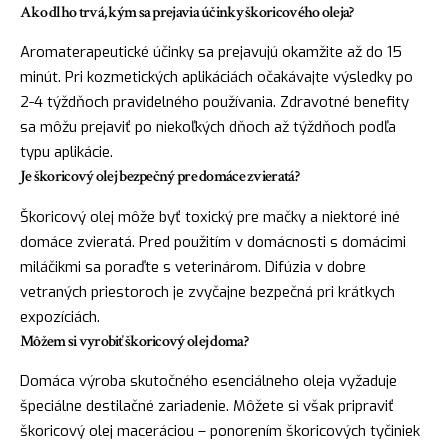
Ako dlho trvá, kým sa prejavia účinky škoricového oleja?
Aromaterapeutické účinky sa prejavujú okamžite až do 15
minút. Pri kozmetických aplikáciách očakávajte výsledky po
2-4 týždňoch pravidelného používania. Zdravotné benefity
sa môžu prejaviť po niekoľkých dňoch až týždňoch podľa
typu aplikácie.
Je škoricový olej bezpečný pre domáce zvieratá?
Škoricový olej môže byť toxický pre mačky a niektoré iné
domáce zvieratá. Pred použitím v domácnosti s domácimi
miláčikmi sa poraďte s veterinárom. Difúzia v dobre
vetraných priestoroch je zvyčajne bezpečná pri krátkych
expozíciách.
Môžem si vyrobiť škoricový olej doma?
Domáca výroba skutočného esenciálneho oleja vyžaduje
špeciálne destilačné zariadenie. Môžete si však pripraviť
škoricový olej maceráciou – ponorením škoricových tyčiniek