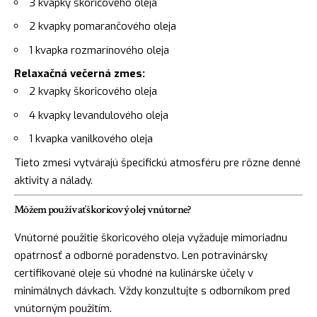
3 kvapky škoricového oleja
2 kvapky pomarančového oleja
1 kvapka rozmarínového oleja
Relaxačná večerná zmes:
2 kvapky škoricového oleja
4 kvapky levandulového oleja
1 kvapka vanilkového oleja
Tieto zmesi vytvárajú špecifickú atmosféru pre rôzne denné
aktivity a nálady.
Môžem používať škoricový olej vnútorne?
Vnútorné použitie škoricového oleja vyžaduje mimoriadnu
opatrnosť a odborné poradenstvo. Len potravinársky
certifikované oleje sú vhodné na kulinárske účely v
minimálnych dávkach. Vždy konzultujte s odborníkom pred
vnútorným použitím.