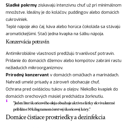
Sladké pokrmy
získavajú intenzívnu chuť už pri minimálnom
množstve. Ideálny je do koláčov, puddingov alebo domácich
cukroviniek.
Teplé nápoje ako čaj, káva alebo horúca čokoláda sa stávajú
aromatickejšími. Stačí jedna kvapka na šálku nápoja.
Konzervácia potravín
Antimikrobiálne vlastnosti predlžujú trvanlivosť potravín.
Pridanie do domácich džemov alebo kompótov zabráni rastu
nežiaducich mikroorganizmov.
Prírodný konzervant
v domácich omáčkach a marinádach.
Nahradí umelé prísady a zároveň obohacuje chuť.
Ochrana pred oxidáciou tukov a olejov. Niekoľko kvapiek do
domácich orechových másiel predchádza žorknutiu.
"Jeden liter škoricového oleja obsahuje aktívne látky ekvivalentné
približne 50 kilogramom čerstvej škoricovej kôry."
Domáce čistiace prostriedky a dezinfekcia