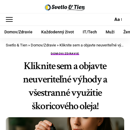
Aa
Domov/Zdravie
Každodenný život
IT/Tech
Muži
Že
Svetlo & Tien
»
Domov/Zdravie
»
Kliknite sem a objavte neuveriteľné výhody a všestranné využitie škoricového oleja!
DOMOV/ZDRAVIE
Kliknite sem a objavte
neuveriteľné výhody a
všestranné využitie
škoricového oleja!