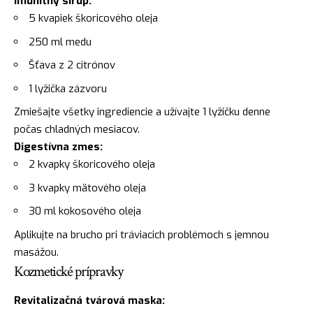
Imunitný sirup:
5 kvapiek škoricového oleja
250 ml medu
Šťava z 2 citrónov
1 lyžička zázvoru
Zmiešajte všetky ingrediencie a užívajte 1 lyžičku denne
počas chladných mesiacov.
Digestívna zmes:
2 kvapky škoricového oleja
3 kvapky mätového oleja
30 ml kokosového oleja
Aplikujte na brucho pri tráviacich problémoch s jemnou
masážou.
Kozmetické prípravky
Revitalizačná tvárová maska: