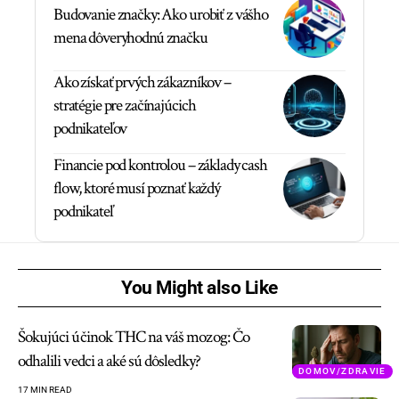
Budovanie značky: Ako urobiť z vášho
mena dôveryhodnú značku
Ako získať prvých zákazníkov –
stratégie pre začínajúcich
podnikateľov
Financie pod kontrolou – základy cash
flow, ktoré musí poznať každý
podnikateľ
You Might also Like
Šokujúci účinok THC na váš mozog: Čo
odhalili vedci a aké sú dôsledky?
DOMOV/ZDRAVIE
17 MIN READ