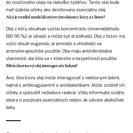
do nosičového oleja na niekoľko týždňov. Tento olej bude
mať slabšie účinky ako destilovaný esenciálny olej.
Aký je rozdiel medzi škoricovým olejom z kôry a z listov?
Olej z kôry obsahuje vyššiu koncentráciu cinnamaldehydu
(80-90 %), je silnejší a môže byť dráždivejší. Olej z listov má
vyšší obsah eugenolu, je jemnejší a vhodnejší na
aromaterapeutické použitie. Oba majú antimikrobiálne
vlastnosti, ale líšia sa v intenzite a bezpečnosti použitia.
Môže škoricový olej interagovať s liekmi?
Áno, škoricový olej môže interagovať s niektorými liekmi,
najmä s antikoagulantmi a antidiabetikami. Môže zosilniť ich
účinky a spôsobiť nežiaduce reakcie. Vždy informujte svojho
lekára o používaní esenciálnych olejov, ak užívate akékoľvek
lieky.