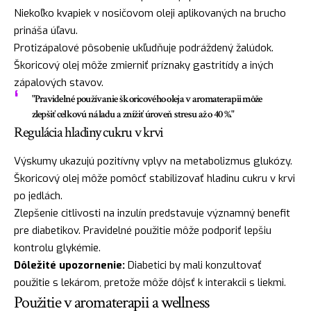
Niekoľko kvapiek v nosičovom oleji aplikovaných na brucho
prináša úľavu.
Protizápalové pôsobenie ukľudňuje podráždený žalúdok.
Škoricový olej môže zmierniť príznaky gastritídy a iných
zápalových stavov.
"Pravidelné používanie škoricového oleja v aromaterapii môže
zlepšiť celkovú náladu a znížiť úroveň stresu až o 40 %."
Regulácia hladiny cukru v krvi
Výskumy ukazujú pozitívny vplyv na metabolizmus glukózy.
Škoricový olej môže pomôcť stabilizovať hladinu cukru v krvi
po jedlách.
Zlepšenie citlivosti na inzulín predstavuje významný benefit
pre diabetikov. Pravidelné použitie môže podporiť lepšiu
kontrolu glykémie.
Dôležité upozornenie:
Diabetici by mali konzultovať
použitie s lekárom, pretože môže dôjsť k interakcii s liekmi.
Použitie v aromaterapii a wellness