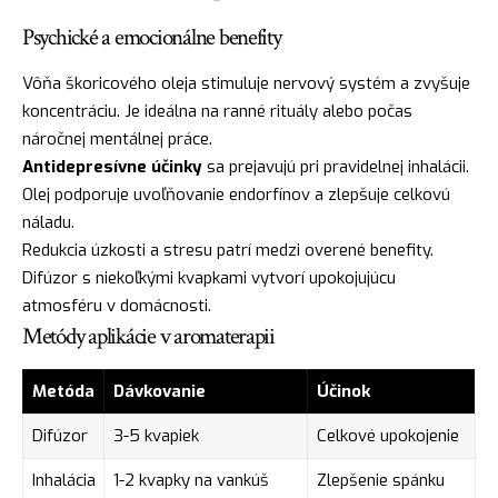
Psychické a emocionálne benefity
Vôňa škoricového oleja stimuluje nervový systém a zvyšuje
koncentráciu. Je ideálna na ranné rituály alebo počas
náročnej mentálnej práce.
Antidepresívne účinky
sa prejavujú pri pravidelnej inhalácii.
Olej podporuje uvoľňovanie endorfínov a zlepšuje celkovú
náladu.
Redukcia úzkosti a stresu patrí medzi overené benefity.
Difúzor s niekoľkými kvapkami vytvorí upokojujúcu
atmosféru v domácnosti.
Metódy aplikácie v aromaterapii
Metóda
Dávkovanie
Účinok
Difúzor
3-5 kvapiek
Celkové upokojenie
Inhalácia
1-2 kvapky na vankúš
Zlepšenie spánku