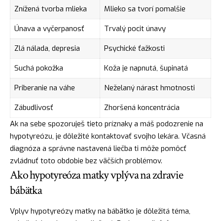
Znížená tvorba mlieka
Mlieko sa tvorí pomalšie
Únava a vyčerpanosť
Trvalý pocit únavy
Zlá nálada, depresia
Psychické ťažkosti
Suchá pokožka
Koža je napnutá, šupinatá
Priberanie na váhe
Neželaný nárast hmotnosti
Zábudlivosť
Zhoršená koncentrácia
Ak na sebe spozoruješ tieto príznaky a máš podozrenie na
hypotyreózu, je dôležité kontaktovať svojho lekára. Včasná
diagnóza a správne nastavená liečba ti môže pomôcť
zvládnuť toto obdobie bez väčších problémov.
Ako hypotyreóza matky vplýva na zdravie
bábätka
Vplyv hypotyreózy matky na bábätko je dôležitá téma,