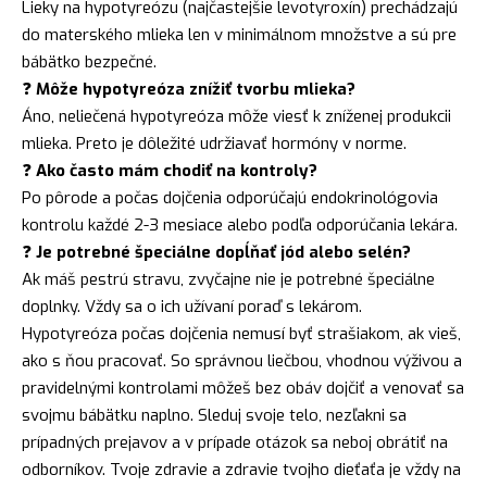
Lieky na hypotyreózu (najčastejšie levotyroxín) prechádzajú
do materského mlieka len v minimálnom množstve a sú pre
bábätko bezpečné.
❓
Môže hypotyreóza znížiť tvorbu mlieka?
Áno, neliečená hypotyreóza môže viesť k zníženej produkcii
mlieka. Preto je dôležité udržiavať hormóny v norme.
❓
Ako často mám chodiť na kontroly?
Po pôrode a počas dojčenia odporúčajú endokrinológovia
kontrolu každé 2-3 mesiace alebo podľa odporúčania lekára.
❓
Je potrebné špeciálne dopĺňať jód alebo selén?
Ak máš pestrú stravu, zvyčajne nie je potrebné špeciálne
doplnky. Vždy sa o ich užívaní poraď s lekárom.
Hypotyreóza počas dojčenia nemusí byť strašiakom, ak vieš,
ako s ňou pracovať. So správnou liečbou, vhodnou výživou a
pravidelnými kontrolami môžeš bez obáv dojčiť a venovať sa
svojmu bábätku naplno. Sleduj svoje telo, nezľakni sa
prípadných prejavov a v prípade otázok sa neboj obrátiť na
odborníkov. Tvoje zdravie a zdravie tvojho dieťaťa je vždy na