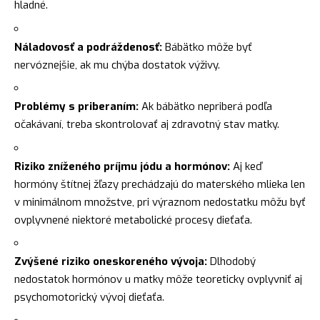
hladné.
Náladovosť a podráždenosť:
Bábätko môže byť
nervóznejšie, ak mu chýba dostatok výživy.
Problémy s priberaním:
Ak bábätko nepriberá podľa
očakávaní, treba skontrolovať aj zdravotný stav matky.
Riziko zníženého príjmu jódu a hormónov:
Aj keď
hormóny štítnej žľazy prechádzajú do materského mlieka len
v minimálnom množstve, pri výraznom nedostatku môžu byť
ovplyvnené niektoré metabolické procesy dieťaťa.
Zvýšené riziko oneskoreného vývoja:
Dlhodobý
nedostatok hormónov u matky môže teoreticky ovplyvniť aj
psychomotorický vývoj dieťaťa.