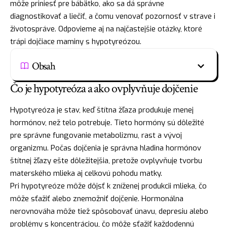
môže priniesť pre bábätko, ako sa dá správne
diagnostikovať a liečiť, a čomu venovať pozornosť v strave i
životospráve. Odpovieme aj na najčastejšie otázky, ktoré
trápi dojčiace maminy s hypotyreózou.
Obsah
Čo je hypotyreóza a ako ovplyvňuje dojčenie
Hypotyreóza je stav, keď štítna žľaza produkuje menej
hormónov, než telo potrebuje. Tieto hormóny sú dôležité
pre správne fungovanie metabolizmu, rast a vývoj
organizmu. Počas dojčenia je správna hladina hormónov
štítnej žľazy ešte dôležitejšia, pretože ovplyvňuje tvorbu
materského mlieka aj celkovú pohodu matky.
Pri hypotyreóze môže dôjsť k zníženej produkcii mlieka, čo
môže sťažiť alebo znemožniť dojčenie. Hormonálna
nerovnováha môže tiež spôsobovať únavu, depresiu alebo
problémy s koncentráciou, čo môže sťažiť každodennú