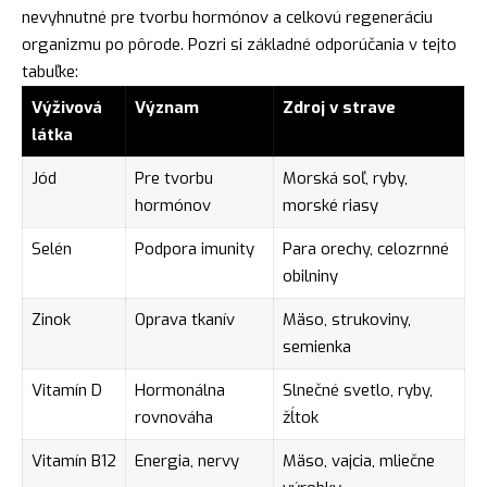
nevyhnutné pre tvorbu hormónov a celkovú regeneráciu
organizmu po pôrode. Pozri si základné odporúčania v tejto
tabuľke:
Výživová
Význam
Zdroj v strave
látka
Jód
Pre tvorbu
Morská soľ, ryby,
hormónov
morské riasy
Selén
Podpora imunity
Para orechy, celozrnné
obilniny
Zinok
Oprava tkanív
Mäso, strukoviny,
semienka
Vitamín D
Hormonálna
Slnečné svetlo, ryby,
rovnováha
žĺtok
Vitamín B12
Energia, nervy
Mäso, vajcia, mliečne