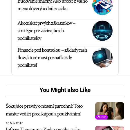
Budovanie značky: Ako urobiť z vášho
mena dôveryhodnú značku
Ako získať prvých zákazníkov –
stratégie pre začínajúcich
podnikateľov
Financie pod kontrolou – základy cash
flow, ktoré musí poznať každý
podnikateľ
You Might also Like
Šokujúce pravdy o nosení parochní: Toto
musíte vedieť pred kúpou a používaním!
ŽENY
16 MIN READ
Infúzia Tiogamma: Kedy pomáha a ako