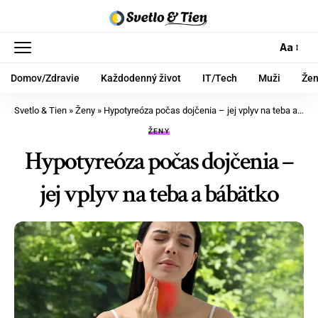
Aa
Domov/Zdravie
Každodenný život
IT/Tech
Muži
Že
Svetlo & Tien
»
Ženy
»
Hypotyreóza počas dojčenia – jej vplyv na teba a bábätko
ŽENY
Hypotyreóza počas dojčenia –
jej vplyv na teba a bábätko