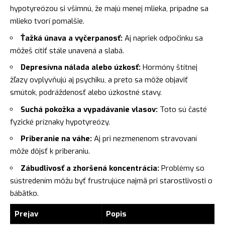
hypotyreózou si všimnú, že majú menej mlieka, prípadne sa
mlieko tvorí pomalšie.
Ťažká únava a vyčerpanosť:
Aj napriek odpočinku sa
môžeš cítiť stále unavená a slabá.
Depresívna nálada alebo úzkosť:
Hormóny štítnej
žľazy ovplyvňujú aj psychiku, a preto sa môže objaviť
smútok, podráždenosť alebo úzkostné stavy.
Suchá pokožka a vypadávanie vlasov:
Toto sú časté
fyzické príznaky hypotyreózy.
Priberanie na váhe:
Aj pri nezmenenom stravovaní
môže dôjsť k priberaniu.
Zábudlivosť a zhoršená koncentrácia:
Problémy so
sústredením môžu byť frustrujúce najmä pri starostlivosti o
bábätko.
Prejav
Popis