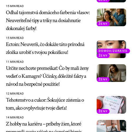
15 MIN READ
Odhal tajomstvá domáceho farbenia vlasov:
Neuveriteľné tipy a triky na dosiahnutie
ŽENY
dokonalej farby!
15 MIN READ
Ectoin: Neuveríš, čo dokáže táto prírodná
zložka urobiť s tvojou pokožkou!
DOMOV/ZDRAVIE
ŽENY
11 MIN READ
Určite nechcete premeškať: Čo by mali ženy
vedieť o Kamagre? Účinky, dôležité fakty a
ŽENY
návod na bezpečné použitie!
12 MIN READ
Tehotenstvo a cukor: Šokujúce zistenia o
tom, ako ovplyvňuje tvoje dieťa!
ŽENY
14 MIN READ
Z hobby na kariéru – príbehy žien, ktoré
premenili svoju vášeň na úspešný biznis