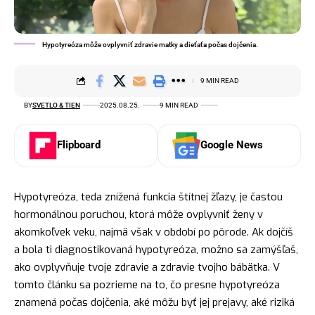
Hypotyreóza môže ovplyvniť zdravie matky a dieťaťa počas dojčenia.
9 MIN READ
BY
SVETLO & TIEN
2025.08.25.
9 MIN READ
Flipboard
Google News
Hypotyreóza, teda znížená funkcia štítnej žľazy, je častou
hormonálnou poruchou, ktorá môže ovplyvniť ženy v
akomkoľvek veku, najmä však v období po pôrode. Ak dojčíš
a bola ti diagnostikovaná hypotyreóza, možno sa zamýšľaš,
ako ovplyvňuje tvoje zdravie a zdravie tvojho bábätka. V
tomto článku sa pozrieme na to, čo presne hypotyreóza
znamená počas dojčenia, aké môžu byť jej prejavy, aké riziká