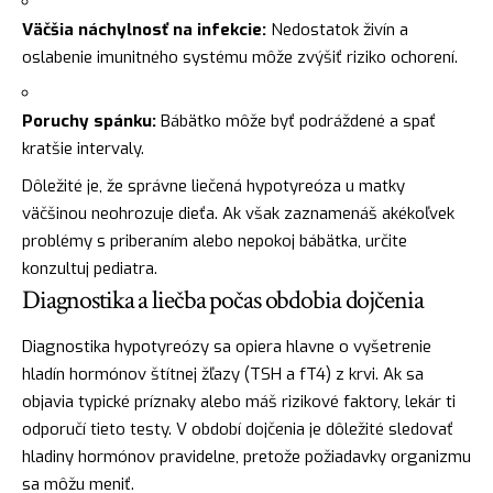
Väčšia náchylnosť na infekcie:
Nedostatok živín a
oslabenie imunitného systému môže zvýšiť riziko ochorení.
Poruchy spánku:
Bábätko môže byť podráždené a spať
kratšie intervaly.
Dôležité je, že správne liečená hypotyreóza u matky
väčšinou neohrozuje dieťa. Ak však zaznamenáš akékoľvek
problémy s priberaním alebo nepokoj bábätka, určite
konzultuj pediatra.
Diagnostika a liečba počas obdobia dojčenia
Diagnostika hypotyreózy sa opiera hlavne o vyšetrenie
hladín hormónov štítnej žľazy (TSH a fT4) z krvi. Ak sa
objavia typické príznaky alebo máš rizikové faktory, lekár ti
odporučí tieto testy. V období dojčenia je dôležité sledovať
hladiny hormónov pravidelne, pretože požiadavky organizmu
sa môžu meniť.