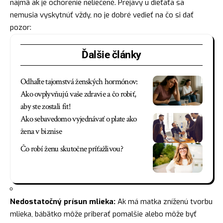
najmä ak je ochorenie neliečené. Prejavy u dieťaťa sa
nemusia vyskytnúť vždy, no je dobré vedieť na čo si dať
pozor:
Ďalšie články
Odhaľte tajomstvá ženských hormónov:
Ako ovplyvňujú vaše zdravie a čo robiť,
aby ste zostali fit!
Ako sebavedomo vyjednávať o plate ako
žena v biznise
Čo robí ženu skutočne príťažlivou?
Nedostatočný prísun mlieka:
Ak má matka zníženú tvorbu
mlieka, bábätko môže priberať pomalšie alebo môže byť