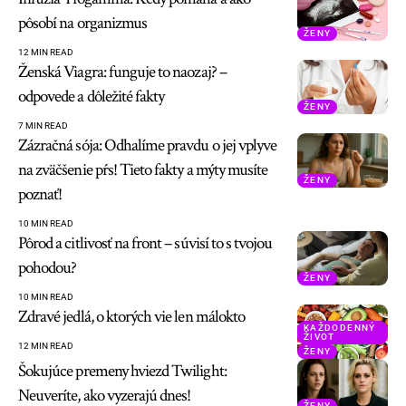
pôsobí na organizmus
ŽENY
12 MIN READ
Ženská Viagra: funguje to naozaj? –
odpovede a dôležité fakty
ŽENY
7 MIN READ
Zázračná sója: Odhalíme pravdu o jej vplyve
na zväčšenie pŕs! Tieto fakty a mýty musíte
ŽENY
poznať!
10 MIN READ
Pôrod a citlivosť na front – súvisí to s tvojou
pohodou?
ŽENY
10 MIN READ
Zdravé jedlá, o ktorých vie len málokto
KAŽDODENNÝ
ŽIVOT
12 MIN READ
ŽENY
Šokujúce premeny hviezd Twilight:
Neuveríte, ako vyzerajú dnes!
ŽENY