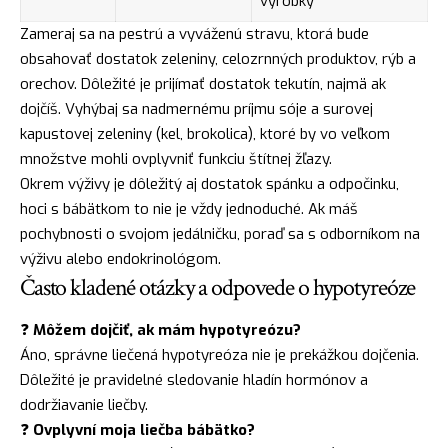
výrobky
Zameraj sa na pestrú a vyváženú stravu, ktorá bude
obsahovať dostatok zeleniny, celozrnných produktov, rýb a
orechov. Dôležité je prijímať dostatok tekutín, najmä ak
dojčíš. Vyhýbaj sa nadmernému príjmu sóje a surovej
kapustovej zeleniny (kel, brokolica), ktoré by vo veľkom
množstve mohli ovplyvniť funkciu štítnej žľazy.
Okrem výživy je dôležitý aj dostatok spánku a odpočinku,
hoci s bábätkom to nie je vždy jednoduché. Ak máš
pochybnosti o svojom jedálničku, poraď sa s odborníkom na
výživu alebo endokrinológom.
Často kladené otázky a odpovede o hypotyreóze
❓
Môžem dojčiť, ak mám hypotyreózu?
Áno, správne liečená hypotyreóza nie je prekážkou dojčenia.
Dôležité je pravidelné sledovanie hladín hormónov a
dodržiavanie liečby.
❓
Ovplyvní moja liečba bábätko?