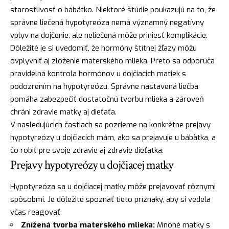
starostlivosť o bábätko. Niektoré štúdie poukazujú na to, že
správne liečená hypotyreóza nemá významný negatívny
vplyv na dojčenie, ale neliečená môže priniesť komplikácie.
Dôležité je si uvedomiť, že hormóny štítnej žľazy môžu
ovplyvniť aj zloženie materského mlieka. Preto sa odporúča
pravidelná kontrola hormónov u dojčiacich matiek s
podozrením na hypotyreózu. Správne nastavená liečba
pomáha zabezpečiť dostatočnú tvorbu mlieka a zároveň
chráni zdravie matky aj dieťaťa.
V nasledujúcich častiach sa pozrieme na konkrétne prejavy
hypotyreózy u dojčiacich mám, ako sa prejavuje u bábätka, a
čo robiť pre svoje zdravie aj zdravie dieťatka.
Prejavy hypotyreózy u dojčiacej matky
Hypotyreóza sa u dojčiacej matky môže prejavovať rôznymi
spôsobmi. Je dôležité spoznať tieto príznaky, aby si vedela
včas reagovať:
Znížená tvorba materského mlieka:
Mnohé matky s