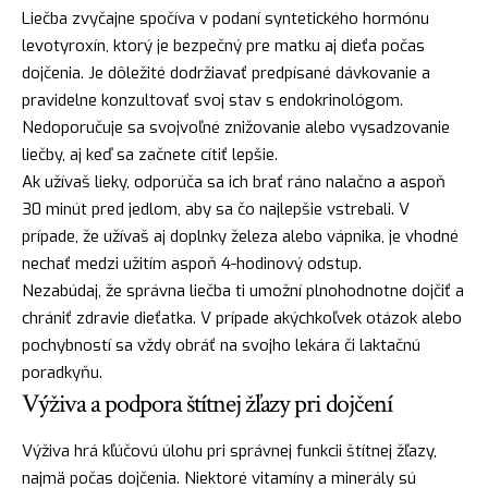
Liečba zvyčajne spočíva v podaní syntetického hormónu
levotyroxín, ktorý je bezpečný pre matku aj dieťa počas
dojčenia. Je dôležité dodržiavať predpísané dávkovanie a
pravidelne konzultovať svoj stav s endokrinológom.
Nedoporučuje sa svojvoľné znižovanie alebo vysadzovanie
liečby, aj keď sa začnete cítiť lepšie.
Ak užívaš lieky, odporúča sa ich brať ráno nalačno a aspoň
30 minút pred jedlom, aby sa čo najlepšie vstrebali. V
prípade, že užívaš aj doplnky železa alebo vápnika, je vhodné
nechať medzi užitím aspoň 4-hodinový odstup.
Nezabúdaj, že správna liečba ti umožní plnohodnotne dojčiť a
chrániť zdravie dieťatka. V prípade akýchkoľvek otázok alebo
pochybností sa vždy obráť na svojho lekára či laktačnú
poradkyňu.
Výživa a podpora štítnej žľazy pri dojčení
Výživa hrá kľúčovú úlohu pri správnej funkcii štítnej žľazy,
najmä počas dojčenia. Niektoré vitamíny a minerály sú