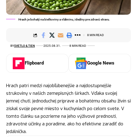
Hrach je bohatý na bielkoviny a vlákninu, ideálny pre zdravú stravu.
8 MIN READ
BY
SVETLO & TIEN
2025.08.31.
8 MIN READ
Flipboard
Google News
Hrach patrí medzi najobľúbenejšie a najdostupnejšie
strukoviny v našich zemepisných šírkach. Vďaka svojej
jemnej chuti, jednoduchej príprave a bohatému obsahu živín si
získal svoje pevné miesto v kuchyniach po celom svete. V
tomto článku sa pozrieme na jeho výživové prednosti,
zdravotné účinky a poradíme, ako ho efektívne zaradiť do
jedálnička.