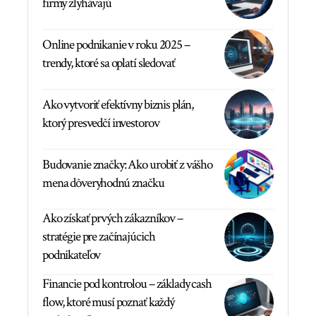
firmy zlyhávajú
Online podnikanie v roku 2025 –
trendy, ktoré sa oplatí sledovať
Ako vytvoriť efektívny biznis plán,
ktorý presvedčí investorov
Budovanie značky: Ako urobiť z vášho
mena dôveryhodnú značku
Ako získať prvých zákazníkov –
stratégie pre začínajúcich
podnikateľov
Financie pod kontrolou – základy cash
flow, ktoré musí poznať každý