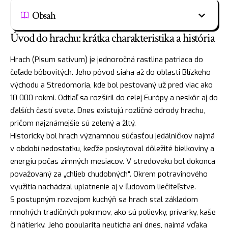
Obsah
Úvod do hrachu: krátka charakteristika a história
Hrach (Pisum sativum) je jednoročná rastlina patriaca do
čeľade bôbovitých. Jeho pôvod siaha až do oblasti Blízkeho
východu a Stredomoria, kde bol pestovaný už pred viac ako
10 000 rokmi. Odtiaľ sa rozšíril do celej Európy a neskôr aj do
ďalších častí sveta. Dnes existujú rozličné odrody hrachu,
pričom najznámejšie sú zelený a žltý.
Historicky bol hrach významnou súčasťou jedálničkov najmä
v období nedostatku, keďže poskytoval dôležité bielkoviny a
energiu počas zimných mesiacov. V stredoveku bol dokonca
považovaný za „chlieb chudobných“. Okrem potravinového
využitia nachádzal uplatnenie aj v ľudovom liečiteľstve.
S postupným rozvojom kuchýň sa hrach stal základom
mnohých tradičných pokrmov, ako sú polievky, prívarky, kaše
či nátierky. Jeho popularita neutícha ani dnes, najmä vďaka