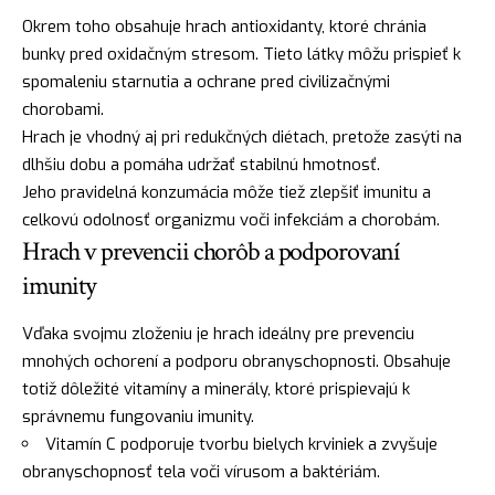
Okrem toho obsahuje hrach antioxidanty, ktoré chránia
bunky pred oxidačným stresom. Tieto látky môžu prispieť k
spomaleniu starnutia a ochrane pred civilizačnými
chorobami.
Hrach je vhodný aj pri redukčných diétach, pretože zasýti na
dlhšiu dobu a pomáha udržať stabilnú hmotnosť.
Jeho pravidelná konzumácia môže tiež zlepšiť imunitu a
celkovú odolnosť organizmu voči infekciám a chorobám.
Hrach v prevencii chorôb a podporovaní
imunity
Vďaka svojmu zloženiu je hrach ideálny pre prevenciu
mnohých ochorení a podporu obranyschopnosti. Obsahuje
totiž dôležité vitamíny a minerály, ktoré prispievajú k
správnemu fungovaniu imunity.
Vitamín C podporuje tvorbu bielych krviniek a zvyšuje
obranyschopnosť tela voči vírusom a baktériám.