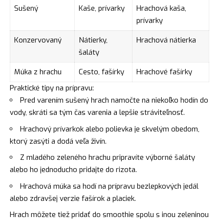
Sušený
Kaše, prívarky
Hrachová kaša,
prívarky
Konzervovaný
Nátierky,
Hrachová nátierka
šaláty
Múka z hrachu
Cesto, fašírky
Hrachové fašírky
Praktické tipy na prípravu:
Pred varením sušený hrach namočte na niekoľko hodín do
vody, skráti sa tým čas varenia a lepšie stráviteľnosť.
Hrachový prívarkok alebo polievka je skvelým obedom,
ktorý zasýti a dodá veľa živín.
Z mladého zeleného hrachu pripravíte výborné šaláty
alebo ho jednoducho pridajte do rizota.
Hrachová múka sa hodí na prípravu bezlepkových jedál
alebo zdravšej verzie fašírok a placiek.
Hrach môžete tiež pridať do smoothie spolu s inou zeleninou