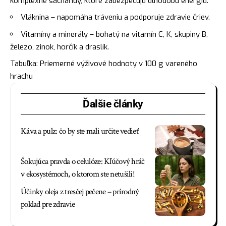
komplexné sacharidy, ktoré zabezpečujú dlhodobú energiu.
Vláknina – napomáha tráveniu a podporuje zdravie čriev.
Vitamíny a minerály – bohatý na vitamín C, K, skupiny B,
železo, zinok, horčík a draslík.
Tabuľka: Priemerné výživové hodnoty v 100 g vareného
hrachu
Ďalšie články
Káva a pulz: čo by ste mali určite vedieť
Šokujúca pravda o celulóze: Kľúčový hráč
v ekosystémoch, o ktorom ste netušili!
Účinky oleja z tresčej pečene – prírodný
poklad pre zdravie