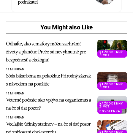
podnikateľ
You Might also Like
Odhaľte, ako semafory môžu zachrániť
životy a planétu: Prečo sú nevyhnutné pre
KAŽDODENNÝ
ŽIVOT
bezpečnosť a ekológiu!
12 MIN READ
Sóda bikarbóna na pokožku: Prírodný zázrak
s návodom na použitie
KAŽDODENNÝ
ŽIVOT
12 MIN READ
Veterné počasie: ako vplýva na organizmus a
KAŽDODENNÝ
na čo si dať pozor?
ŽIVOT
DOVOLENKA
11 MIN READ
Vedľajšie účinky statínov – na čo si dať pozor
pri znižovaní cholesterolu
KAŽDODENNÝ