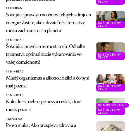
ŽIVOT
8 MIN READ
Šokujúce pravdy o neobnoviteľných zdrojoch
energie: Zistite, aké udržateľné alternatívy
KAŽDODENNÝ
ŽIVOT
môžu zachrániť našu planétu!
14 MIN READ
Šokujúca pravda o termostatoch: Odhaľte
tajomstvá optimalizácie vykurovania vo
KAŽDODENNÝ
ŽIVOT
vašej domácnosti!
14 MIN READ
Mladý organizmus a alkohol: riziká a čo by si
mal poznať
KAŽDODENNÝ
ŽIVOT
10 MIN READ
Koloidné striebro: prínosy a riziká, ktoré
DOMOV/ZDRAVIE
musíš poznať
KAŽDODENNÝ
ŽIVOT
9 MIN READ
Proso múka: Ako prospieva zdraviu a