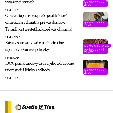
vyváženej strave?
KAŽDODENNÝ
ŽIVOT
11 MIN READ
Objavte tajomstvo, prečo je silikónová
omietka nevyhnutná pre váš domov:
KAŽDODENNÝ
ŽIVOT
Trvanlivosť a estetika, ktoré vás ohromia!
14 MIN READ
Káva v starostlivosti o pleť: prírodné
DOMOV/ZDRAVIE
tajomstvo žiarivej pokožky
KAŽDODENNÝ
ŽIVOT
9 MIN READ
100% pomarančový džús a jeho zdravotné
tajomstvá: Účinky a výhody
KAŽDODENNÝ
ŽIVOT
11 MIN READ