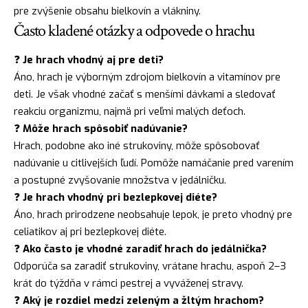
pre zvýšenie obsahu bielkovín a vlákniny.
Často kladené otázky a odpovede o hrachu
❓
Je hrach vhodný aj pre deti?
Áno, hrach je výborným zdrojom bielkovín a vitamínov pre
deti. Je však vhodné začať s menšími dávkami a sledovať
reakciu organizmu, najmä pri veľmi malých deťoch.
❓
Môže hrach spôsobiť nadúvanie?
Hrach, podobne ako iné strukoviny, môže spôsobovať
nadúvanie u citlivejších ľudí. Pomôže namáčanie pred varením
a postupné zvyšovanie množstva v jedálničku.
❓
Je hrach vhodný pri bezlepkovej diéte?
Áno, hrach prirodzene neobsahuje lepok, je preto vhodný pre
celiatikov aj pri bezlepkovej diéte.
❓
Ako často je vhodné zaradiť hrach do jedálnička?
Odporúča sa zaradiť strukoviny, vrátane hrachu, aspoň 2–3
krát do týždňa v rámci pestrej a vyváženej stravy.
❓
Aký je rozdiel medzi zeleným a žltým hrachom?