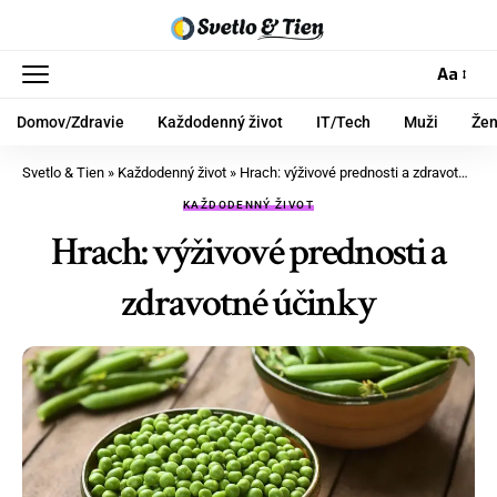
Aa
Domov/Zdravie
Každodenný život
IT/Tech
Muži
Že
Svetlo & Tien
»
Každodenný život
»
Hrach: výživové prednosti a zdravotné účinky
KAŽDODENNÝ ŽIVOT
Hrach: výživové prednosti a
zdravotné účinky