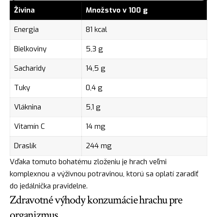
Živina
Množstvo v 100 g
Energia
81 kcal
Bielkoviny
5,3 g
Sacharidy
14,5 g
Tuky
0,4 g
Vláknina
5,1 g
Vitamín C
14 mg
Draslík
244 mg
Vďaka tomuto bohatému zloženiu je hrach veľmi
komplexnou a výživnou potravinou, ktorú sa oplatí zaradiť
do jedálnička pravidelne.
Zdravotné výhody konzumácie hrachu pre
organizmus