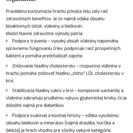
Pravidelná konzumácia hrachu prináša telu celý rad
zdravotných benefitov. Je to najmä vďaka obsahu
bioaktívnych látok, vlákniny a bielkovín.
Medzi hlavné zdravotné výhody patria:
Podpora trávenia – vysoký obsah vlákniny napomáha
správnemu fungovaniu čriev, podporuje rast prospešných
baktérií a pomáha predchádzať zápche.
Znižovanie hladiny cholesterolu – rozpustná vláknina v
hrachu pomáha znižovať hladinu „zlého“ LDL cholesterolu v
krvi.
Stabilizácia hladiny cukru v krvi – komplexné sacharidy a
vláknina zabraňujú prudkému výkyvu glykemickej krivky, čo je
dôležité najmä pre diabetikov.
Podpora svalovej a kostnej hmoty – vďaka vysokému
obsahu bielkovín a minerálov (najmä draslíka, horčíka a
železa) je hrach vhodný pre všetky vekové kategórie.