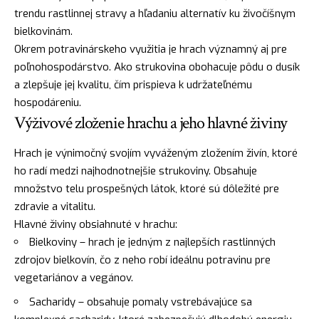
trendu rastlinnej stravy a hľadaniu alternatív ku živočíšnym
bielkovinám.
Okrem potravinárskeho využitia je hrach významný aj pre
poľnohospodárstvo. Ako strukovina obohacuje pôdu o dusík
a zlepšuje jej kvalitu, čím prispieva k udržateľnému
hospodáreniu.
Výživové zloženie hrachu a jeho hlavné živiny
Hrach je výnimočný svojím vyváženým zložením živín, ktoré
ho radí medzi najhodnotnejšie strukoviny. Obsahuje
množstvo telu prospešných látok, ktoré sú dôležité pre
zdravie a vitalitu.
Hlavné živiny obsiahnuté v hrachu:
Bielkoviny – hrach je jedným z najlepších rastlinných
zdrojov bielkovín, čo z neho robí ideálnu potravinu pre
vegetariánov a vegánov.
Sacharidy – obsahuje pomaly vstrebávajúce sa