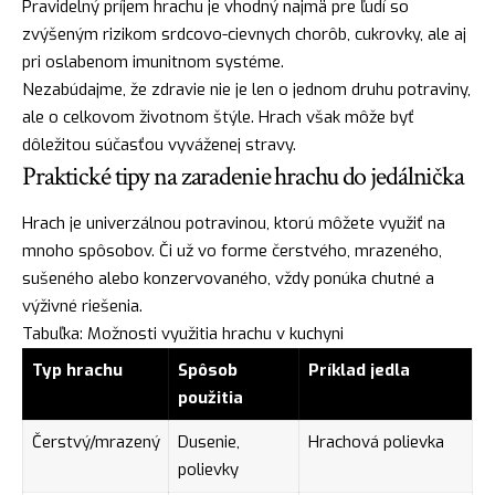
Pravidelný príjem hrachu je vhodný najmä pre ľudí so
zvýšeným rizikom srdcovo-cievnych chorôb, cukrovky, ale aj
pri oslabenom imunitnom systéme.
Nezabúdajme, že zdravie nie je len o jednom druhu potraviny,
ale o celkovom životnom štýle. Hrach však môže byť
dôležitou súčasťou vyváženej stravy.
Praktické tipy na zaradenie hrachu do jedálnička
Hrach je univerzálnou potravinou, ktorú môžete využiť na
mnoho spôsobov. Či už vo forme čerstvého, mrazeného,
sušeného alebo konzervovaného, vždy ponúka chutné a
výživné riešenia.
Tabuľka: Možnosti využitia hrachu v kuchyni
Typ hrachu
Spôsob
Príklad jedla
použitia
Čerstvý/mrazený
Dusenie,
Hrachová polievka
polievky