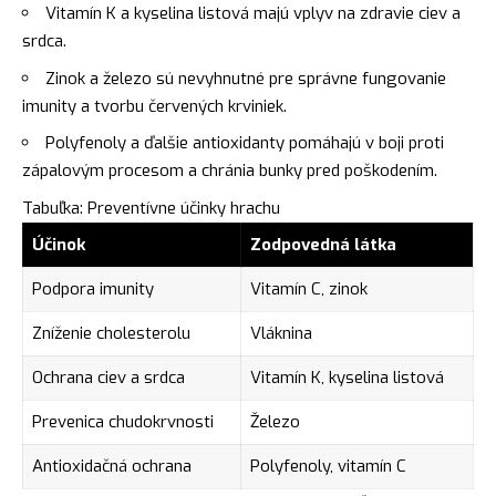
Vitamín K a kyselina listová majú vplyv na zdravie ciev a
srdca.
Zinok a železo sú nevyhnutné pre správne fungovanie
imunity a tvorbu červených krviniek.
Polyfenoly a ďalšie antioxidanty pomáhajú v boji proti
zápalovým procesom a chránia bunky pred poškodením.
Tabuľka: Preventívne účinky hrachu
Účinok
Zodpovedná látka
Podpora imunity
Vitamín C, zinok
Zníženie cholesterolu
Vláknina
Ochrana ciev a srdca
Vitamín K, kyselina listová
Prevenica chudokrvnosti
Železo
Antioxidačná ochrana
Polyfenoly, vitamín C