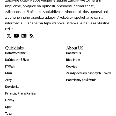
zábavné účely. Neposkytujeme žiadne záruky, výslovné ani
implicitné, týkajúce sa úplnosti, presnosti, primeranosti,
zákonnosti, užitočnosti, spoľahlivosti, vhodnosti, dostupnosti ani
žiadneho iného aspektu údajov. Akékoľvek spoliehanie sa na
informácie uvedené na tejto webovej stránke je na vaše vlastné
riziko.
Quicklinks
About US
Domov/Zdravie
Contact Us
Každodenný život
Blog Index
IT/Tech
Cookies
Muži
Zásady ochrany osobných údajov
Ženy
Podmienky používania
Dovolenka
Financie/Práca/Kariéra
Hobby
Šport
Tovar