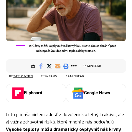
Horúčavy môžu ovplyvniť váš krvný tlak. Zistite, ako sa chrániť pred
nebezpečnými dopadmi tepla a dehydratácie.
14 MIN READ
BY
SVETLO & TIEN
2026.04.05.
14 MIN READ
Flipboard
Google News
Leto prináša nielen radosť z dovoleniek a letných aktivít, ale
aj vážne zdravotné riziká, ktoré mnohí z nás podceňujú.
Vysoké teploty môžu dramaticky ovplyvniť náš krvný