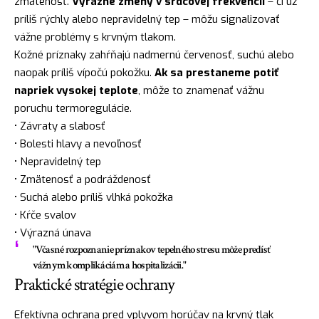
zmätenosť.
Výrazné zmeny v srdcovej frekvencii
– či už
príliš rýchly alebo nepravidelný tep – môžu signalizovať
vážne problémy s krvným tlakom.
Kožné príznaky zahŕňajú nadmernú červenosť, suchú alebo
naopak príliš vípočú pokožku.
Ak sa prestaneme potiť
napriek vysokej teplote
, môže to znamenať vážnu
poruchu termoregulácie.
• Závraty a slabosť
• Bolesti hlavy a nevoľnosť
• Nepravidelný tep
• Zmätenosť a podráždenosť
• Suchá alebo príliš vlhká pokožka
• Kŕče svalov
• Výrazná únava
"Včasné rozpoznanie príznakov tepelného stresu môže predísť
vážnym komplikáciám a hospitalizácii."
Praktické stratégie ochrany
Efektívna ochrana pred vplyvom horúčav na krvný tlak