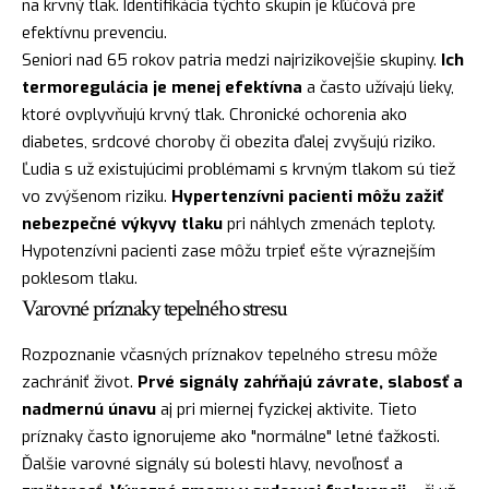
na krvný tlak. Identifikácia týchto skupín je kľúčová pre
efektívnu prevenciu.
Seniori nad 65 rokov patria medzi najrizikovejšie skupiny.
Ich
termoregulácia je menej efektívna
a často užívajú lieky,
ktoré ovplyvňujú krvný tlak. Chronické ochorenia ako
diabetes, srdcové choroby či obezita ďalej zvyšujú riziko.
Ľudia s už existujúcimi problémami s krvným tlakom sú tiež
vo zvýšenom riziku.
Hypertenzívni pacienti môžu zažiť
nebezpečné výkyvy tlaku
pri náhlych zmenách teploty.
Hypotenzívni pacienti zase môžu trpieť ešte výraznejším
poklesom tlaku.
Varovné príznaky tepelného stresu
Rozpoznanie včasných príznakov tepelného stresu môže
zachrániť život.
Prvé signály zahŕňajú závrate, slabosť a
nadmernú únavu
aj pri miernej fyzickej aktivite. Tieto
príznaky často ignorujeme ako "normálne" letné ťažkosti.
Ďalšie varovné signály sú bolesti hlavy, nevoľnosť a