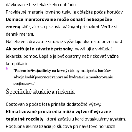
dávkovanie bez lekárskeho dohľadu.
Pravidelné meranie krvného tlaku je dôležité počas horúčav.
Domáce monitorovanie môže odhaliť nebezpečné
zmeny
skôr, ako sa prejavia vážnymi príznakmi. Veďte si
denník meraní.
Naliehavé zdravotné situácie vyžadujú okamžitú pozornosť.
Ak pociťujete závažné príznaky
, neváhajte vyhľadať
lekársku pomoc. Lepšie je byť opatrný než riskovať vážne
komplikácie.
"Pacienti užívajúci lieky na krvný tlak by mali počas horúčav
zdvojnásobiť pozornosť venovanú hydratácii a monitorovaniu
svojho stavu."
Špecifické situácie a riešenia
Cestovanie počas leta prináša dodatočné výzvy.
Klimatizované prostredia môžu vytvoriť výrazné
teplotné rozdiely
, ktoré zaťažujú kardiovaskulárny systém.
Postupná aklimatizácia je kľúčová pri návšteve horúcich