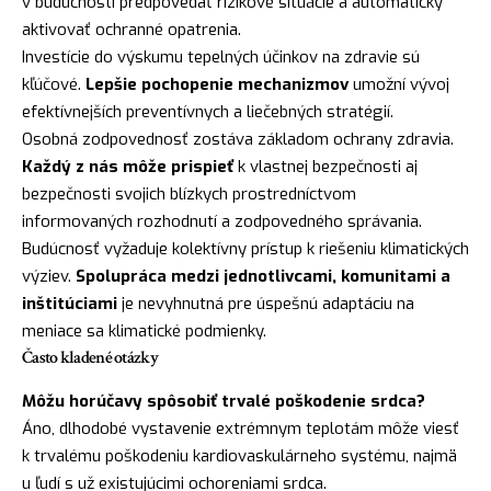
v budúcnosti predpovedať rizikové situácie a automaticky
aktivovať ochranné opatrenia.
Investície do výskumu tepelných účinkov na zdravie sú
kľúčové.
Lepšie pochopenie mechanizmov
umožní vývoj
efektívnejších preventívnych a liečebných stratégií.
Osobná zodpovednosť zostáva základom ochrany zdravia.
Každý z nás môže prispieť
k vlastnej bezpečnosti aj
bezpečnosti svojich blízkych prostredníctvom
informovaných rozhodnutí a zodpovedného správania.
Budúcnosť vyžaduje kolektívny prístup k riešeniu klimatických
výziev.
Spolupráca medzi jednotlivcami, komunitami a
inštitúciami
je nevyhnutná pre úspešnú adaptáciu na
meniace sa klimatické podmienky.
Často kladené otázky
Môžu horúčavy spôsobiť trvalé poškodenie srdca?
Áno, dlhodobé vystavenie extrémnym teplotám môže viesť
k trvalému poškodeniu kardiovaskulárneho systému, najmä
u ľudí s už existujúcimi ochoreniami srdca.