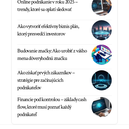
Online podnikanie v roku 2025 –
trendy, ktoré sa oplatí sledovať
Ako vytvoriť efektívny biznis plán,
ktorý presvedčí investorov
Budovanie značky: Ako urobiť z vášho
mena dôveryhodnú značku
Ako získať prvých zákazníkov –
stratégie pre začínajúcich
podnikateľov
Financie pod kontrolou – základy cash
flow, ktoré musí poznať každý
podnikateľ