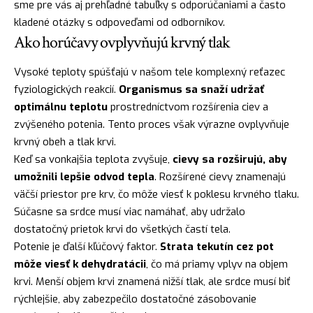
sme pre vás aj prehľadné tabuľky s odporúčaniami a často
kladené otázky s odpoveďami od odborníkov.
Ako horúčavy ovplyvňujú krvný tlak
Vysoké teploty spúšťajú v našom tele komplexný reťazec
fyziologických reakcií.
Organismus sa snaží udržať
optimálnu teplotu
prostredníctvom rozšírenia ciev a
zvýšeného potenia. Tento proces však výrazne ovplyvňuje
krvný obeh a tlak krvi.
Keď sa vonkajšia teplota zvyšuje,
cievy sa rozširujú, aby
umožnili lepšie odvod tepla
. Rozšírené cievy znamenajú
väčší priestor pre krv, čo môže viesť k poklesu krvného tlaku.
Súčasne sa srdce musí viac namáhať, aby udržalo
dostatočný prietok krvi do všetkých častí tela.
Potenie je ďalší kľúčový faktor.
Strata tekutín cez pot
môže viesť k dehydratácii
, čo má priamy vplyv na objem
krvi. Menší objem krvi znamená nižší tlak, ale srdce musí biť
rýchlejšie, aby zabezpečilo dostatočné zásobovanie