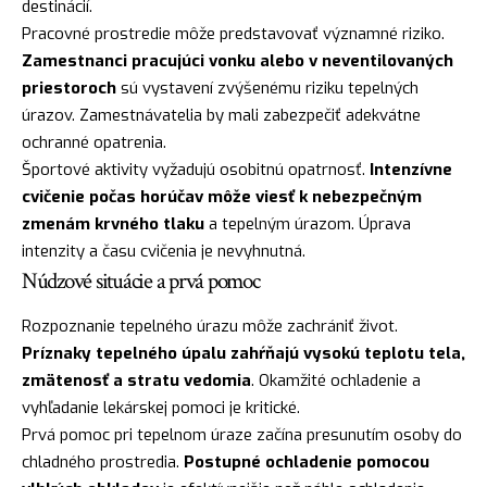
destinácií.
Pracovné prostredie môže predstavovať významné riziko.
Zamestnanci pracujúci vonku alebo v neventilovaných
priestoroch
sú vystavení zvýšenému riziku tepelných
úrazov. Zamestnávatelia by mali zabezpečiť adekvátne
ochranné opatrenia.
Športové aktivity vyžadujú osobitnú opatrnosť.
Intenzívne
cvičenie počas horúčav môže viesť k nebezpečným
zmenám krvného tlaku
a tepelným úrazom. Úprava
intenzity a času cvičenia je nevyhnutná.
Núdzové situácie a prvá pomoc
Rozpoznanie tepelného úrazu môže zachrániť život.
Príznaky tepelného úpalu zahŕňajú vysokú teplotu tela,
zmätenosť a stratu vedomia
. Okamžité ochladenie a
vyhľadanie lekárskej pomoci je kritické.
Prvá pomoc pri tepelnom úraze začína presunutím osoby do
chladného prostredia.
Postupné ochladenie pomocou