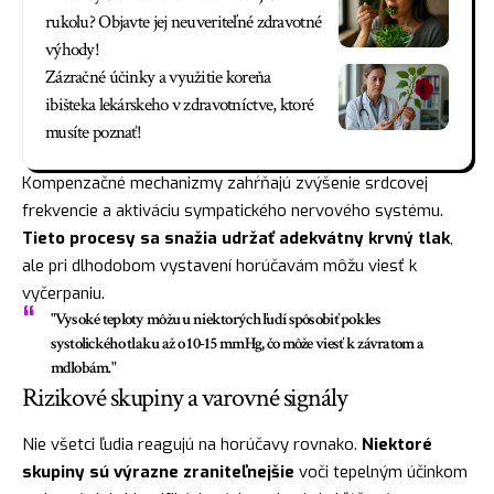
rukolu? Objavte jej neuveriteľné zdravotné
výhody!
Zázračné účinky a využitie koreňa
ibišteka lekárskeho v zdravotníctve, ktoré
musíte poznať!
Kompenzačné mechanizmy zahŕňajú zvýšenie srdcovej
frekvencie a aktiváciu sympatického nervového systému.
Tieto procesy sa snažia udržať adekvátny krvný tlak
,
ale pri dlhodobom vystavení horúčavám môžu viesť k
vyčerpaniu.
"Vysoké teploty môžu u niektorých ľudí spôsobiť pokles
systolického tlaku až o 10-15 mmHg, čo môže viesť k závratom a
mdlobám."
Rizikové skupiny a varovné signály
Nie všetci ľudia reagujú na horúčavy rovnako.
Niektoré
skupiny sú výrazne zraniteľnejšie
voči tepelným účinkom