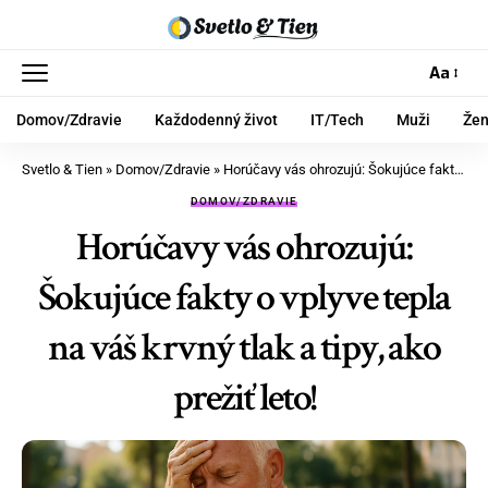
Aa
Domov/Zdravie
Každodenný život
IT/Tech
Muži
Že
Svetlo & Tien
»
Domov/Zdravie
»
Horúčavy vás ohrozujú: Šokujúce fakty o vplyve tepla na váš krvný tlak a tipy, ako prežiť leto!
DOMOV/ZDRAVIE
Horúčavy vás ohrozujú:
Šokujúce fakty o vplyve tepla
na váš krvný tlak a tipy, ako
prežiť leto!