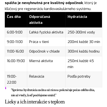
spálňa je nevyhnutná pre kvalitný odpočinok
, ktorý je
kľúčový pre regeneráciu kardiovaskulárneho systému.
Čas dňa
Odporúčaná
Hydratácia
aktivita
6:00-9:00
Ľahká fyzická aktivita
250-300ml vody
9:00-11:00
Práca v tieni
200ml každé 30 min
11:00-16:00
Odpočinok v chlade
300ml každú hodinu
16:00-19:00
Mierná aktivita
250ml každé 45
min
19:00-
Relaxácia
Podľa potreby
22:00
"Správna hydratácia začína už ráno a pokračuje počas celého dňa,
nie až vtedy, keď pociťujeme smäd."
Lieky a ich interakcie s teplom