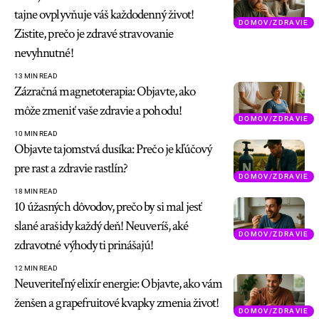
tajne ovplyvňuje váš každodenný život!
DOMOV/ZDRAVIE
Zistite, prečo je zdravé stravovanie
nevyhnutné!
13 MIN READ
Zázračná magnetoterapia: Objavte, ako
môže zmeniť vaše zdravie a pohodu!
DOMOV/ZDRAVIE
10 MIN READ
Objavte tajomstvá dusíka: Prečo je kľúčový
pre rast a zdravie rastlín?
DOMOV/ZDRAVIE
18 MIN READ
10 úžasných dôvodov, prečo by si mal jesť
slané arašidy každý deň! Neuveríš, aké
DOMOV/ZDRAVIE
zdravotné výhody ti prinášajú!
12 MIN READ
Neuveriteľný elixír energie: Objavte, ako vám
ženšen a grapefruitové kvapky zmenia život!
DOMOV/ZDRAVIE