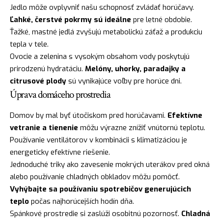
Jedlo môže ovplyvniť našu schopnosť zvládať horúčavy.
Ľahké, čerstvé pokrmy sú ideálne
pre letné obdobie.
Ťažké, mastné jedlá zvyšujú metabolickú záťaž a produkciu
tepla v tele.
Ovocie a zelenina s vysokým obsahom vody poskytujú
prirodzenú hydratáciu.
Melóny, uhorky, paradajky a
citrusové plody
sú vynikajúce voľby pre horúce dni.
Úprava domáceho prostredia
Domov by mal byť útočiskom pred horúčavami.
Efektívne
vetranie a tienenie
môžu výrazne znížiť vnútornú teplotu.
Používanie ventilátorov v kombinácii s klimatizáciou je
energeticky efektívne riešenie.
Jednoduché triky ako zavesenie mokrých uterákov pred okná
alebo používanie chladných obkladov môžu pomôcť.
Vyhýbajte sa používaniu spotrebičov generujúcich
teplo
počas najhorúcejších hodín dňa.
Spánkové prostredie si zaslúži osobitnú pozornosť.
Chladná