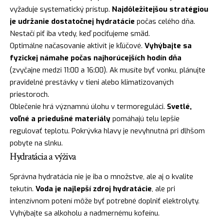
vyžaduje systematický prístup.
Najdôležitejšou stratégiou
je udržanie dostatočnej hydratácie
počas celého dňa.
Nestačí piť iba vtedy, keď pociťujeme smäd.
Optimálne načasovanie aktivít je kľúčové.
Vyhýbajte sa
fyzickej námahe počas najhorúcejších hodín dňa
(zvyčajne medzi 11:00 a 16:00). Ak musíte byť vonku, plánujte
pravidelné prestávky v tieni alebo klimatizovaných
priestoroch.
Oblečenie hrá významnú úlohu v termoreguláci.
Svetlé,
voľné a priedušné materiály
pomáhajú telu lepšie
regulovať teplotu. Pokrývka hlavy je nevyhnutná pri dlhšom
pobyte na slnku.
Hydratácia a výživa
Správna hydratácia nie je iba o množstve, ale aj o kvalite
tekutín.
Voda je najlepší zdroj hydratácie
, ale pri
intenzívnom potení môže byť potrebné doplniť elektrolyty.
Vyhýbajte sa alkoholu a nadmernému kofeínu.