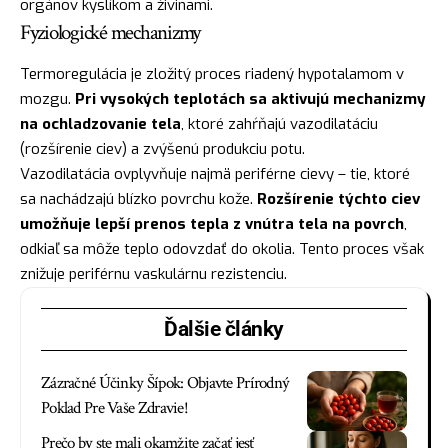
orgánov kyslíkom a živinami.
Fyziologické mechanizmy
Termoregulácia je zložitý proces riadený hypotalamom v
mozgu.
Pri vysokých teplotách sa aktivujú mechanizmy
na ochladzovanie tela
, ktoré zahŕňajú vazodilatáciu
(rozšírenie ciev) a zvýšenú produkciu potu.
Vazodilatácia ovplyvňuje najmä periférne cievy – tie, ktoré
sa nachádzajú blízko povrchu kože.
Rozšírenie týchto ciev
umožňuje lepší prenos tepla z vnútra tela na povrch
,
odkiaľ sa môže teplo odovzdať do okolia. Tento proces však
znižuje periférnu vaskulárnu rezistenciu.
Ďalšie články
Zázračné Účinky Šípok: Objavte Prírodný
Poklad Pre Vaše Zdravie!
Prečo by ste mali okamžite začať jesť