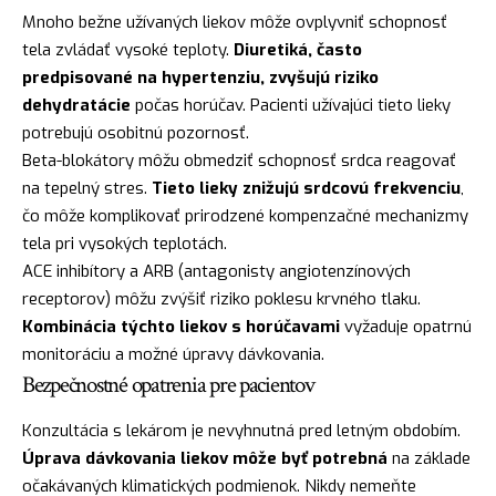
Mnoho bežne užívaných liekov môže ovplyvniť schopnosť
tela zvládať vysoké teploty.
Diuretiká, často
predpisované na hypertenziu, zvyšujú riziko
dehydratácie
počas horúčav. Pacienti užívajúci tieto lieky
potrebujú osobitnú pozornosť.
Beta-blokátory môžu obmedziť schopnosť srdca reagovať
na tepelný stres.
Tieto lieky znižujú srdcovú frekvenciu
,
čo môže komplikovať prirodzené kompenzačné mechanizmy
tela pri vysokých teplotách.
ACE inhibítory a ARB (antagonisty angiotenzínových
receptorov) môžu zvýšiť riziko poklesu krvného tlaku.
Kombinácia týchto liekov s horúčavami
vyžaduje opatrnú
monitoráciu a možné úpravy dávkovania.
Bezpečnostné opatrenia pre pacientov
Konzultácia s lekárom je nevyhnutná pred letným obdobím.
Úprava dávkovania liekov môže byť potrebná
na základe
očakávaných klimatických podmienok. Nikdy nemeňte