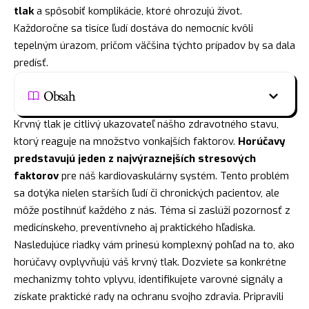
tlak
a spôsobiť komplikácie, ktoré ohrozujú život.
Každoročne sa tisíce ľudí dostáva do nemocníc kvôli
tepelným úrazom, pričom väčšina týchto prípadov by sa dala
predísť.
Obsah
Krvný tlak je citlivý ukazovateľ nášho zdravotného stavu,
ktorý reaguje na množstvo vonkajších faktorov.
Horúčavy
predstavujú jeden z najvýraznejších stresových
faktorov
pre náš kardiovaskulárny systém. Tento problém
sa dotýka nielen starších ľudí či chronických pacientov, ale
môže postihnúť každého z nás. Téma si zaslúži pozornosť z
medicínskeho, preventívneho aj praktického hľadiska.
Nasledujúce riadky vám prinesú komplexný pohľad na to, ako
horúčavy ovplyvňujú váš krvný tlak. Dozviete sa konkrétne
mechanizmy tohto vplyvu, identifikujete varovné signály a
získate praktické rady na ochranu svojho zdravia. Pripravili