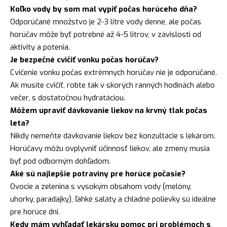
Koľko vody by som mal vypiť počas horúceho dňa?
Odporúčané množstvo je 2-3 litre vody denne, ale počas
horúčav môže byť potrebné až 4-5 litrov, v závislosti od
aktivity a potenia.
Je bezpečné cvičiť vonku počas horúčav?
Cvičenie vonku počas extrémnych horúčav nie je odporúčané.
Ak musíte cvičiť, robte tak v skorých ranných hodinách alebo
večer, s dostatočnou hydratáciou.
Môžem upraviť dávkovanie liekov na krvný tlak počas
leta?
Nikdy nemeňte dávkovanie liekov bez konzultácie s lekárom.
Horúčavy môžu ovplyvniť účinnosť liekov, ale zmeny musia
byť pod odborným dohľadom.
Aké sú najlepšie potraviny pre horúce počasie?
Ovocie a zelenina s vysokým obsahom vody (melóny,
uhorky, paradajky), ľahké saláty a chladné polievky sú ideálne
pre horúce dni.
Kedy mám vyhľadať lekársku pomoc pri problémoch s