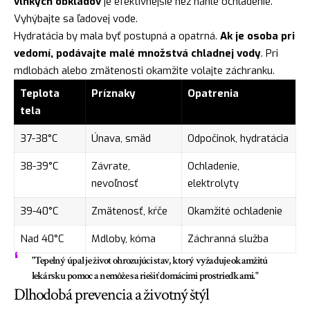
vlhkých obkladov
je efektívnejšie než náhle ochladenie.
Vyhýbajte sa ľadovej vode.
Hydratácia by mala byť postupná a opatrná.
Ak je osoba pri
vedomí, podávajte malé množstvá chladnej vody
. Pri
mdlobách alebo zmätenosti okamžite volajte záchranku.
Teplota
Príznaky
Opatrenia
tela
37-38°C
Únava, smäd
Odpočinok, hydratácia
38-39°C
Závrate,
Ochladenie,
nevoľnosť
elektrolyty
39-40°C
Zmätenosť, kŕče
Okamžité ochladenie
Nad 40°C
Mdloby, kóma
Záchranná služba
"Tepelný úpal je život ohrozujúci stav, ktorý vyžaduje okamžitú
lekársku pomoc a nemôže sa riešiť domácimi prostriedkami."
Dlhodobá prevencia a životný štýl