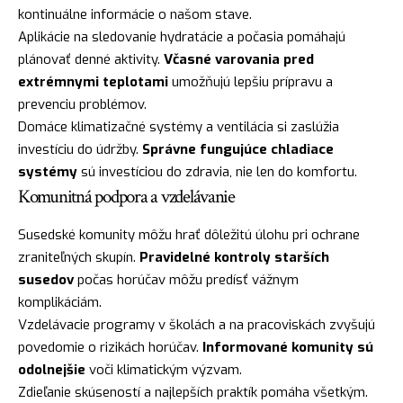
kontinuálne informácie o našom stave.
Aplikácie na sledovanie hydratácie a počasia pomáhajú
plánovať denné aktivity.
Včasné varovania pred
extrémnymi teplotami
umožňujú lepšiu prípravu a
prevenciu problémov.
Domáce klimatizačné systémy a ventilácia si zaslúžia
investíciu do údržby.
Správne fungujúce chladiace
systémy
sú investíciou do zdravia, nie len do komfortu.
Komunitná podpora a vzdelávanie
Susedské komunity môžu hrať dôležitú úlohu pri ochrane
zraniteľných skupín.
Pravidelné kontroly starších
susedov
počas horúčav môžu predísť vážnym
komplikáciám.
Vzdelávacie programy v školách a na pracoviskách zvyšujú
povedomie o rizikách horúčav.
Informované komunity sú
odolnejšie
voči klimatickým výzvam.
Zdieľanie skúseností a najlepších praktík pomáha všetkým.