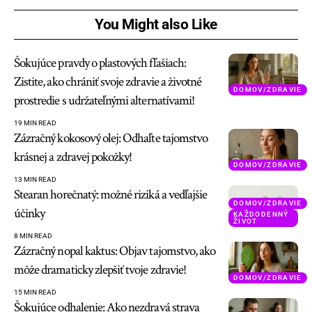
You Might also Like
Šokujúce pravdy o plastových fľašiach:
Zistite, ako chrániť svoje zdravie a životné
DOMOV/ZDRAVIE
prostredie s udržateľnými alternatívami!
19 MIN READ
Zázračný kokosový olej: Odhaľte tajomstvo
krásnej a zdravej pokožky!
DOMOV/ZDRAVIE
13 MIN READ
Stearan horečnatý: možné riziká a vedľajšie
DOMOV/ZDRAVIE
účinky
KAŽDODENNÝ
ŽIVOT
8 MIN READ
Zázračný nopal kaktus: Objav tajomstvo, ako
môže dramaticky zlepšiť tvoje zdravie!
DOMOV/ZDRAVIE
15 MIN READ
Šokujúce odhalenie: Ako nezdravá strava