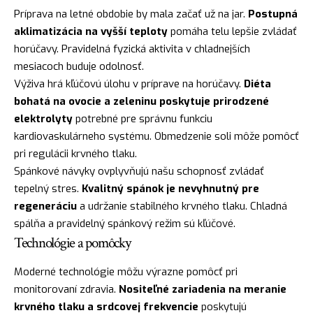
Príprava na letné obdobie by mala začať už na jar.
Postupná
aklimatizácia na vyšší teploty
pomáha telu lepšie zvládať
horúčavy. Pravidelná fyzická aktivita v chladnejších
mesiacoch buduje odolnosť.
Výživa hrá kľúčovú úlohu v príprave na horúčavy.
Diéta
bohatá na ovocie a zeleninu poskytuje prirodzené
elektrolyty
potrebné pre správnu funkciu
kardiovaskulárneho systému. Obmedzenie soli môže pomôcť
pri regulácii krvného tlaku.
Spánkové návyky ovplyvňujú našu schopnosť zvládať
tepelný stres.
Kvalitný spánok je nevyhnutný pre
regeneráciu
a udržanie stabilného krvného tlaku. Chladná
spálňa a pravidelný spánkový režim sú kľúčové.
Technológie a pomôcky
Moderné technológie môžu výrazne pomôcť pri
monitorovaní zdravia.
Nositeľné zariadenia na meranie
krvného tlaku a srdcovej frekvencie
poskytujú