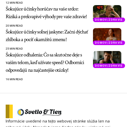
12 MIN READ
Šokujúce účinky horúčav na vaše srdce:
Riziká a prekvapivé výhody pre vaše zdravie!
DOMOV/ZDRAVIE
20 MIN READ
Šokujúce účinky soľnej jaskyne: Začni dýchať
zhlboka a pocíť okamžitú zmenu!
DOMOV/ZDRAVIE
25 MIN READ
Šokujúce odhalenia: Čo sa skutočne deje s
vaším telom, keď užívate speed? Odborníci
DOMOV/ZDRAVIE
odpovedajú na najčastejšie otázky!
16 MIN READ
Informácie uvedené na tejto webovej stránke slúžia len na