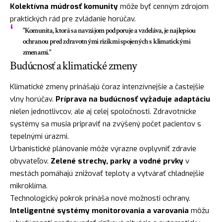
Kolektívna múdrosť komunity
môže byť cenným zdrojom
praktických rád pre zvládanie horúčav.
"Komunita, ktorá sa navzájom podporuje a vzdeláva, je najlepšou
ochranou pred zdravotnými rizikmi spojených s klimatickými
zmenami."
Budúcnosť a klimatické zmeny
Klimatické zmeny prinášajú čoraz intenzívnejšie a častejšie
vlny horúčav.
Príprava na budúcnosť vyžaduje adaptáciu
nielen jednotlivcov, ale aj celej spoločnosti. Zdravotnícke
systémy sa musia pripraviť na zvýšený počet pacientov s
tepelnými úrazmi.
Urbanistické plánovanie môže výrazne ovplyvniť zdravie
obyvateľov.
Zelené strechy, parky a vodné prvky
v
mestách pomáhajú znižovať teploty a vytvárať chladnejšie
mikroklíma.
Technologický pokrok prináša nové možnosti ochrany.
Inteligentné systémy monitorovania a varovania
môžu