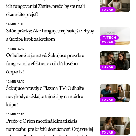
ich fungovania! Zistite, prečo by ste mali
TOVAR
okamžite prejsť!
14 MIN READ
Sifón práčky: Ako funguje, najčastejšie chyby
a údržba krok za krokom
IT/TECH
TOVAR
14 MIN READ
Odhalené tajomstvá: Šokujúca pravda o
fungovaní a efektivite čokoládového
TOVAR
čerpadla!
12 MIN READ
Šokujúce pravdy o Plazma TV: Odhaľte
nevýhody a získajte tajné tipy na múdru
TOVAR
kúpu!
10 MIN READ
Prečo je Orion mobilná klimatizácia
nutnosťou pre každú domácnosť: Objavte jej
TOVAR