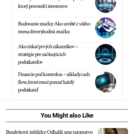
ktorý presvedčí investorov
Budovanie značky: Ako urobiť z vášho
mena dôveryhodnú značku
Ako získať prvých zákazníkov –
stratégie pre začínajúcich
podnikateľov
Financie pod kontrolou – základy cash
flow, ktoré musí poznať každý
podnikateľ
You Might also Like
Bezdrôtové žehličky: Odhalili sme tajomstvo