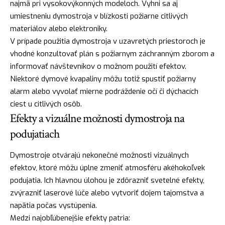
najmä pri vysokovýkonných modeloch. Vyhni sa aj
umiestneniu dymostroja v blízkosti požiarne citlivých
materiálov alebo elektroniky.
V prípade použitia dymostroja v uzavretých priestoroch je
vhodné konzultovať plán s požiarnym záchranným zborom a
informovať návštevníkov o možnom použití efektov.
Niektoré dymové kvapaliny môžu totiž spustiť požiarny
alarm alebo vyvolať mierne podráždenie očí či dýchacích
ciest u citlivých osôb.
Efekty a vizuálne možnosti dymostroja na
podujatiach
Dymostroje otvárajú nekonečné možnosti vizuálnych
efektov, ktoré môžu úplne zmeniť atmosféru akéhokoľvek
podujatia. Ich hlavnou úlohou je zdôrazniť svetelné efekty,
zvýrazniť laserové lúče alebo vytvoriť dojem tajomstva a
napätia počas vystúpenia.
Medzi najobľúbenejšie efekty patria: