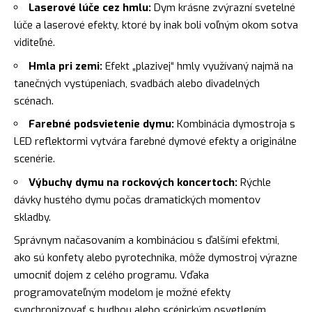
Laserové lúče cez hmlu:
Dym krásne zvýrazní svetelné
lúče a laserové efekty, ktoré by inak boli voľným okom sotva
viditeľné.
Hmla pri zemi:
Efekt „plazivej“ hmly využívaný najmä na
tanečných vystúpeniach, svadbách alebo divadelných
scénach.
Farebné podsvietenie dymu:
Kombinácia dymostroja s
LED reflektormi vytvára farebné dymové efekty a originálne
scenérie.
Výbuchy dymu na rockových koncertoch:
Rýchle
dávky hustého dymu počas dramatických momentov
skladby.
Správnym načasovaním a kombináciou s ďalšími efektmi,
ako sú konfety alebo pyrotechnika, môže dymostroj výrazne
umocniť dojem z celého programu. Vďaka
programovateľným modelom je možné efekty
synchronizovať s hudbou alebo scénickým osvetlením.