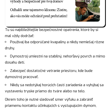
výhody a bezpečnosť pre tvoj domov
Odhalili sme tajomstvo klixonu: Zistite,
ako vás môže ochrániť pred prehriatím!
Tu sú najdôležitejšie bezpečnostné opatrenia, ktoré by si
mal vždy dodržať:
Používaj iba odporúčané kvapaliny a nikdy nemiešaj rôzne
druhy.
Dymostroj umiestni na stabilný, nehorľavý povrch a mimo
dosahu detí.
Zabezpeč dostatočné vetranie priestoru, kde bude
dymostroj pracovať.
Nikdy sa nedotýkaj horúcich častí zariadenia a vyhýbaj sa
vystaveniu tryske priamo do tváre alebo na telo.
Okrem toho je nutné sledovať smer výfuku a zabrániť
priamemu kontaktu účinkujúcich s vystupujúcim dymom,