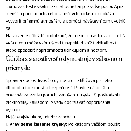
Dymové efekty však nie sú vhodné len pre veľké pódia. Aj na
menších podujatiach alebo tanečných parketoch dokážu
vytvoriť príjemnú atmosféru a pomôcť návštevníkom uvoľniť
sa.
Na záver je dôležité podotknúť, že menej je často viac – príliš
veľa dymu môže skôr uškodiť, napríklad znížiť viditeľnosť
alebo spôsobiť nepríjemnosti účinkujúcim a hosťom.
Údržba a starostlivosť o dymostroje v zábavnom
priemysle
Správna starostlivosť o dymostroj je kľúčová pre jeho
dlhodobú funkčnosť a bezpečnosť. Pravidelná údržba
predchádza vzniku porúch, zanášaniu trysiek či poškodeniu
elektroniky. Základom je vždy dodržiavať odporúčania
výrobcu.
Najčastejšie úkony údržby zahŕňajú:
Pravidelné čistenie trysky:
Po každom väčšom použití