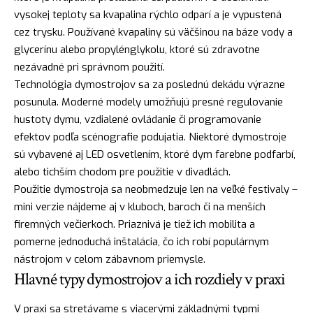
vysokej teploty sa kvapalina rýchlo odparí a je vypustená
cez trysku. Používané kvapaliny sú väčšinou na báze vody a
glycerínu alebo propylénglykolu, ktoré sú zdravotne
nezávadné pri správnom použití.
Technológia dymostrojov sa za poslednú dekádu výrazne
posunula. Moderné modely umožňujú presné regulovanie
hustoty dymu, vzdialené ovládanie či programovanie
efektov podľa scénografie podujatia. Niektoré dymostroje
sú vybavené aj LED osvetlením, ktoré dym farebne podfarbí,
alebo tichším chodom pre použitie v divadlách.
Použitie dymostroja sa neobmedzuje len na veľké festivaly –
mini verzie nájdeme aj v kluboch, baroch či na menších
firemných večierkoch. Priaznivá je tiež ich mobilita a
pomerne jednoduchá inštalácia, čo ich robí populárnym
nástrojom v celom zábavnom priemysle.
Hlavné typy dymostrojov a ich rozdiely v praxi
V praxi sa stretávame s viacerými základnými typmi