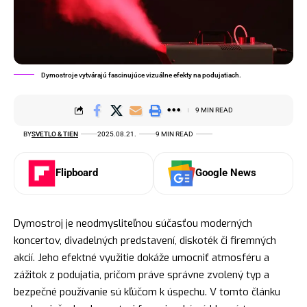
Dymostroje vytvárajú fascinujúce vizuálne efekty na podujatiach.
9 MIN READ
BY
SVETLO & TIEN
2025.08.21.
9 MIN READ
Flipboard
Google News
Dymostroj je neodmysliteľnou súčasťou moderných
koncertov, divadelných predstavení, diskoték či firemných
akcií. Jeho efektné využitie dokáže umocniť atmosféru a
zážitok z podujatia, pričom práve správne zvolený typ a
bezpečné používanie sú kľúčom k úspechu. V tomto článku