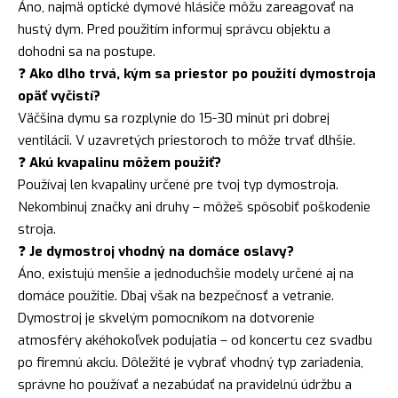
Áno, najmä optické dymové hlásiče môžu zareagovať na
hustý dym. Pred použitím informuj správcu objektu a
dohodni sa na postupe.
❓
Ako dlho trvá, kým sa priestor po použití dymostroja
opäť vyčistí?
Väčšina dymu sa rozplynie do 15-30 minút pri dobrej
ventilácii. V uzavretých priestoroch to môže trvať dlhšie.
❓
Akú kvapalinu môžem použiť?
Používaj len kvapaliny určené pre tvoj typ dymostroja.
Nekombinuj značky ani druhy – môžeš spôsobiť poškodenie
stroja.
❓
Je dymostroj vhodný na domáce oslavy?
Áno, existujú menšie a jednoduchšie modely určené aj na
domáce použitie. Dbaj však na bezpečnosť a vetranie.
Dymostroj je skvelým pomocníkom na dotvorenie
atmosféry akéhokoľvek podujatia – od koncertu cez svadbu
po firemnú akciu. Dôležité je vybrať vhodný typ zariadenia,
správne ho používať a nezabúdať na pravidelnú údržbu a