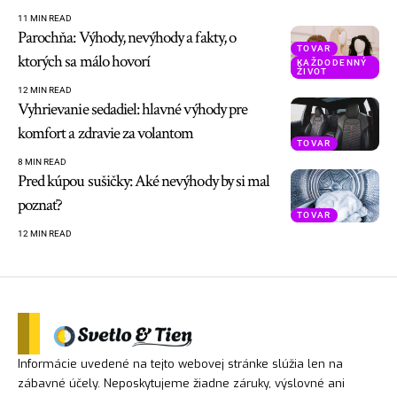
11 MIN READ
Parochňa: Výhody, nevýhody a fakty, o
TOVAR
ktorých sa málo hovorí
KAŽDODENNÝ
ŽIVOT
12 MIN READ
Vyhrievanie sedadiel: hlavné výhody pre
komfort a zdravie za volantom
TOVAR
8 MIN READ
Pred kúpou sušičky: Aké nevýhody by si mal
poznať?
TOVAR
12 MIN READ
Informácie uvedené na tejto webovej stránke slúžia len na
zábavné účely. Neposkytujeme žiadne záruky, výslovné ani