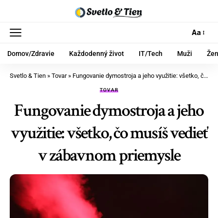
Aa
Domov/Zdravie
Každodenný život
IT/Tech
Muži
Že
Svetlo & Tien
»
Tovar
»
Fungovanie dymostroja a jeho využitie: všetko, čo musíš vedieť v zábavnom priemysle
TOVAR
Fungovanie dymostroja a jeho
využitie: všetko, čo musíš vedieť
v zábavnom priemysle