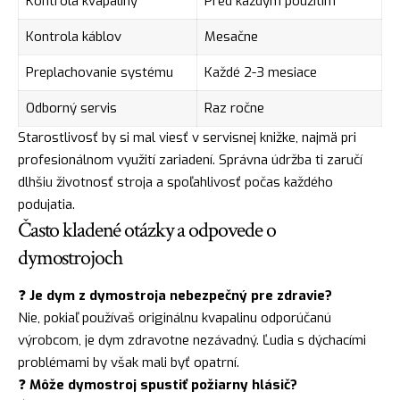
Kontrola kvapaliny
Pred každým použitím
Kontrola káblov
Mesačne
Preplachovanie systému
Každé 2-3 mesiace
Odborný servis
Raz ročne
Starostlivosť by si mal viesť v servisnej knižke, najmä pri
profesionálnom využití zariadení. Správna údržba ti zaručí
dlhšiu životnosť stroja a spoľahlivosť počas každého
podujatia.
Často kladené otázky a odpovede o
dymostrojoch
❓
Je dym z dymostroja nebezpečný pre zdravie?
Nie, pokiaľ používaš originálnu kvapalinu odporúčanú
výrobcom, je dym zdravotne nezávadný. Ľudia s dýchacími
problémami by však mali byť opatrní.
❓
Môže dymostroj spustiť požiarny hlásič?