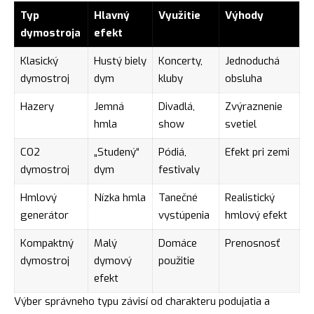
Typ
Hlavný
Využitie
Výhody
dymostroja
efekt
Klasický
Hustý biely
Koncerty,
Jednoduchá
dymostroj
dym
kluby
obsluha
Hazery
Jemná
Divadlá,
Zvýraznenie
hmla
show
svetiel
CO2
„Studený“
Pódiá,
Efekt pri zemi
dymostroj
dym
festivaly
Hmlový
Nízka hmla
Tanečné
Realistický
generátor
vystúpenia
hmlový efekt
Kompaktný
Malý
Domáce
Prenosnosť
dymostroj
dymový
použitie
efekt
Výber správneho typu závisí od charakteru podujatia a