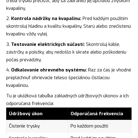
treba trysku prečistiť, aby sa zabránilo jej upchatiu zvyškom
kvapaliny.
Kontrola nádržky na kvapalinu:
Pred každým použitím
skontroluj hladinu a kvalitu kvapaliny. Starú alebo znečistenú
kvapalinu vždy vylej.
Testovanie elektrických súčastí:
Skontroluj káble,
zástrčky a poistky, aby nedošlo k skrate alebo poškodeniu
počas prevádzky.
Odkalovanie ohrevného systému:
Raz za čas je vhodné
prepláchnuť ohrievacie teleso špeciálnou čistiacou
kvapalinou.
Tu je ukážková tabuľka základných údržbových úkonov a ich
odporúčaná frekvencia:
Údržbový úkon
Odporúčaná frekvencia
Čistenie trysky
Po každom použití