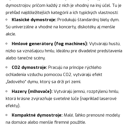
dymostrojov, pričom každý z nich je vhodný na iný účel. Tu je
prehľad najdôležitejších kategórií a ich typických vlastností:
Klasické dymostroje:
Produkujú štandardný biely dym.
Sú univerzálne a vhodné na koncerty, diskotéky aj menšie
akcie.
Hmlové generátory (fog machines):
Vytvárajú hustú,
nízko sa vznášajúcu hmlu, ideálnu pre divadelné predstavenia
alebo tanečné scény.
CO2 dymostroje:
Pracujú na princípe rýchleho
ochladenia vzduchu pomocou CO2, vytvárajú efekt
„ľadového“ dymu, ktorý sa drží pri zemi.
Hazery (mlhovače):
Vytvárajú jemnú, rozptýlenú hmlu,
ktorá krásne zvýrazňuje svetelné lúče (napríklad laserové
efekty).
Kompaktné dymostroje:
Malé, ľahko prenosné modely
na domáce alebo menšie firemné použitie.