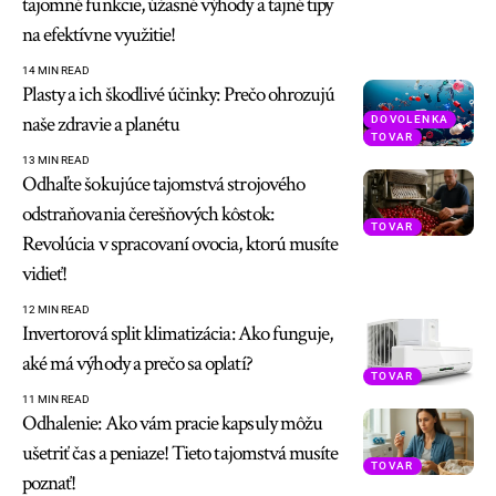
tajomné funkcie, úžasné výhody a tajné tipy
na efektívne využitie!
14 MIN READ
Plasty a ich škodlivé účinky: Prečo ohrozujú
naše zdravie a planétu
DOVOLENKA
TOVAR
13 MIN READ
Odhaľte šokujúce tajomstvá strojového
odstraňovania čerešňových kôstok:
TOVAR
Revolúcia v spracovaní ovocia, ktorú musíte
vidieť!
12 MIN READ
Invertorová split klimatizácia: Ako funguje,
aké má výhody a prečo sa oplatí?
TOVAR
11 MIN READ
Odhalenie: Ako vám pracie kapsuly môžu
ušetriť čas a peniaze! Tieto tajomstvá musíte
TOVAR
poznať!