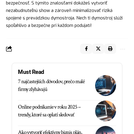
bezpečnosť. S týmito znalosťami dokážeš vytvoriť
nezabudnuteľnú show a zároveň minimalizovať riziká
spojené s prevádzkou dymostroja. Nech ti dymostroj slúži
spoľahlivo a bezpečne pri každom podujatí!
Must Read
7 najčastejších dôvodov, prečo malé
firmy zlyhávajú
Online podnikanie v roku 2025 –
trendy, ktoré sa oplatí sledovať
Ako vytvoriť efektívny biznis plán,